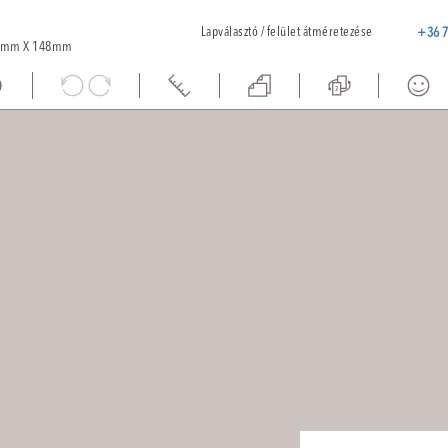
Lapválasztó / felület átméretezése
+36 7
5mm X 148mm