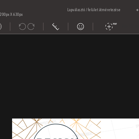
Lapválasztó / felület átméretezése
+
1200px X 630px
Van PDF sa