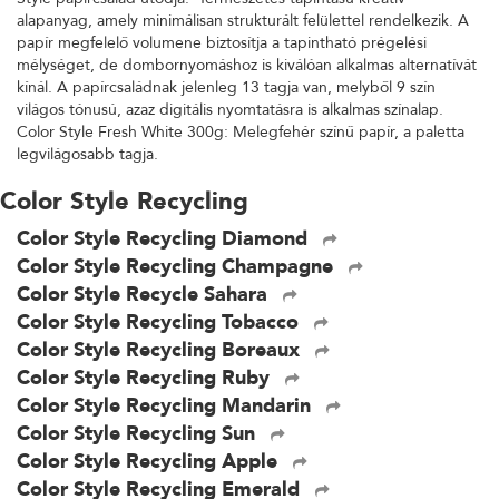
alapanyag, amely minimálisan strukturált felülettel rendelkezik. A
papír megfelelő volumene biztosítja a tapintható prégelési
mélységet, de dombornyomáshoz is kiválóan alkalmas alternatívát
kínál. A papírcsaládnak jelenleg 13 tagja van, melyből 9 szín
világos tónusú, azaz digitális nyomtatásra is alkalmas színalap.
Color Style Fresh White 300g: Melegfehér színű papír, a paletta
legvilágosabb tagja.
Color Style Recycling
Color Style Recycling Diamond
Color Style Recycling Champagne
Color Style Recycle Sahara
Color Style Recycling Tobacco
Color Style Recycling Boreaux
Color Style Recycling Ruby
Color Style Recycling Mandarin
Color Style Recycling Sun
Color Style Recycling Apple
Color Style Recycling Emerald