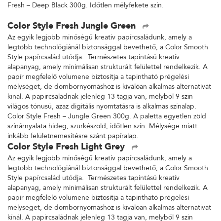
Fresh – Deep Black 300g. Időtlen mélyfekete szín.
Color Style Fresh Jungle Green
Az egyik legjobb minőségű kreatív papírcsaládunk, amely a
legtöbb technológiánál biztonsággal bevethető, a Color Smooth
Style papírcsalád utódja. Természetes tapintású kreatív
alapanyag, amely minimálisan strukturált felülettel rendelkezik. A
papír megfelelő volumene biztosítja a tapintható prégelési
mélységet, de dombornyomáshoz is kiválóan alkalmas alternatívát
kínál. A papírcsaládnak jelenleg 13 tagja van, melyből 9 szín
világos tónusú, azaz digitális nyomtatásra is alkalmas színalap.
Color Style Fresh – Jungle Green 300g. A paletta egyetlen zöld
színárnyalata hideg, szürkészöld, időtlen szín. Mélysége miatt
inkább felületnemesítésre szánt papíralap.
Color Style Fresh Light Grey
Az egyik legjobb minőségű kreatív papírcsaládunk, amely a
legtöbb technológiánál biztonsággal bevethető, a Color Smooth
Style papírcsalád utódja. Természetes tapintású kreatív
alapanyag, amely minimálisan strukturált felülettel rendelkezik. A
papír megfelelő volumene biztosítja a tapintható prégelési
mélységet, de dombornyomáshoz is kiválóan alkalmas alternatívát
kínál. A papírcsaládnak jelenleg 13 tagja van, melyből 9 szín