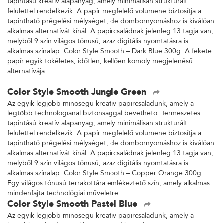
tapintású kreatív alapanyag, amely minimálisan strukturált
felülettel rendelkezik. A papír megfelelő volumene biztosítja a
tapintható prégelési mélységet, de dombornyomáshoz is kiválóan
alkalmas alternatívát kínál. A papírcsaládnak jelenleg 13 tagja van,
melyből 9 szín világos tónusú, azaz digitális nyomtatásra is
alkalmas színalap. Color Style Smooth – Dark Blue 300g. A fekete
papír egyik tökéletes, időtlen, kellően komoly megjelenésű
alternatívája.
Color Style Smooth Jungle Green
Az egyik legjobb minőségű kreatív papírcsaládunk, amely a
legtöbb technológiánál biztonsággal bevethető. Természetes
tapintású kreatív alapanyag, amely minimálisan strukturált
felülettel rendelkezik. A papír megfelelő volumene biztosítja a
tapintható prégelési mélységet, de dombornyomáshoz is kiválóan
alkalmas alternatívát kínál. A papírcsaládnak jelenleg 13 tagja van,
melyből 9 szín világos tónusú, azaz digitális nyomtatásra is
alkalmas színalap. Color Style Smooth – Copper Orange 300g.
Egy világos tónusú terrakottára emlékeztető szín, amely alkalmas
mindenfajta technológiai műveletre.
Color Style Smooth Pastel Blue
Az egyik legjobb minőségű kreatív papírcsaládunk, amely a