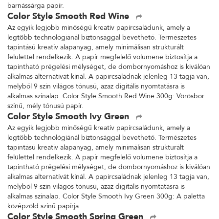
barnássárga papír.
Color Style Smooth Red Wine
Az egyik legjobb minőségű kreatív papírcsaládunk, amely a
legtöbb technológiánál biztonsággal bevethető. Természetes
tapintású kreatív alapanyag, amely minimálisan strukturált
felülettel rendelkezik. A papír megfelelő volumene biztosítja a
tapintható prégelési mélységet, de dombornyomáshoz is kiválóan
alkalmas alternatívát kínál. A papírcsaládnak jelenleg 13 tagja van,
melyből 9 szín világos tónusú, azaz digitális nyomtatásra is
alkalmas színalap. Color Style Smooth Red Wine 300g: Vörösbor
színű, mély tónusú papír.
Color Style Smooth Ivy Green
Az egyik legjobb minőségű kreatív papírcsaládunk, amely a
legtöbb technológiánál biztonsággal bevethető. Természetes
tapintású kreatív alapanyag, amely minimálisan strukturált
felülettel rendelkezik. A papír megfelelő volumene biztosítja a
tapintható prégelési mélységet, de dombornyomáshoz is kiválóan
alkalmas alternatívát kínál. A papírcsaládnak jelenleg 13 tagja van,
melyből 9 szín világos tónusú, azaz digitális nyomtatásra is
alkalmas színalap. Color Style Smooth Ivy Green 300g: A paletta
középzöld színű papírja.
Color Style Smooth Spring Green