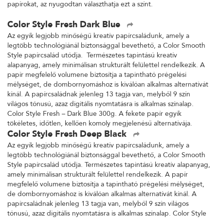
papírokat, az nyugodtan választhatja ezt a színt.
Color Style Fresh Dark Blue
Az egyik legjobb minőségű kreatív papírcsaládunk, amely a
legtöbb technológiánál biztonsággal bevethető, a Color Smooth
Style papírcsalád utódja. Természetes tapintású kreatív
alapanyag, amely minimálisan strukturált felülettel rendelkezik. A
papír megfelelő volumene biztosítja a tapintható prégelési
mélységet, de dombornyomáshoz is kiválóan alkalmas alternatívát
kínál. A papírcsaládnak jelenleg 13 tagja van, melyből 9 szín
világos tónusú, azaz digitális nyomtatásra is alkalmas színalap.
Color Style Fresh – Dark Blue 300g. A fekete papír egyik
tökéletes, időtlen, kellően komoly megjelenésű alternatívája.
Color Style Fresh Deep Black
Az egyik legjobb minőségű kreatív papírcsaládunk, amely a
legtöbb technológiánál biztonsággal bevethető, a Color Smooth
Style papírcsalád utódja. Természetes tapintású kreatív alapanyag,
amely minimálisan strukturált felülettel rendelkezik. A papír
megfelelő volumene biztosítja a tapintható prégelési mélységet,
de dombornyomáshoz is kiválóan alkalmas alternatívát kínál. A
papírcsaládnak jelenleg 13 tagja van, melyből 9 szín világos
tónusú, azaz digitális nyomtatásra is alkalmas színalap. Color Style