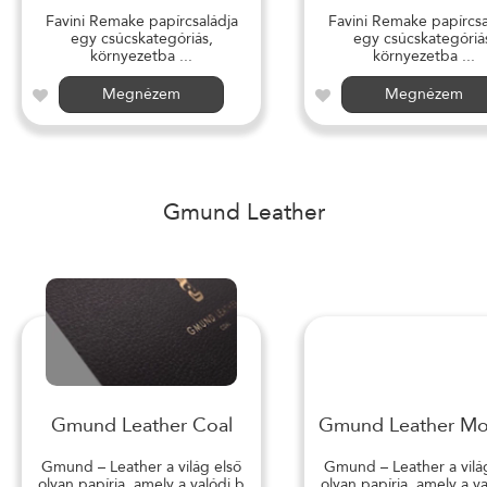
Favini Remake papírcsaládja
Favini Remake papírcsa
egy csúcskategóriás,
egy csúcskategóriá
környezetba ...
környezetba ...
Megnézem
Megnézem
Gmund Leather
Gmund Leather Coal
Gmund Leather M
Gmund – Leather a világ első
Gmund – Leather a vilá
olyan papírja, amely a valódi b
olyan papírja, amely a v