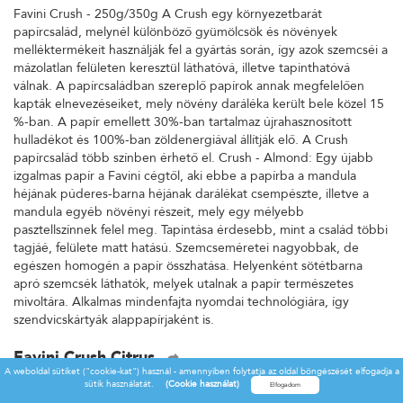
Favini Crush - 250g/350g A Crush egy környezetbarát
papírcsalád, melynél különböző gyümölcsök és növények
melléktermékeit használják fel a gyártás során, így azok szemcséi a
mázolatlan felületen keresztül láthatóvá, illetve tapinthatóvá
válnak. A papírcsaládban szereplő papírok annak megfelelően
kapták elnevezéseiket, mely növény daráléka került bele közel 15
%-ban. A papír emellett 30%-ban tartalmaz újrahasznosított
hulladékot és 100%-ban zöldenergiával állítják elő. A Crush
papírcsalád több színben érhető el. Crush - Almond: Egy újabb
izgalmas papír a Favini cégtől, aki ebbe a papírba a mandula
héjának púderes-barna héjának darálékat csempészte, illetve a
mandula egyéb növényi részeit, mely egy mélyebb
pasztellszínnek felel meg. Tapintása érdesebb, mint a család többi
tagjáé, felülete matt hatású. Szemcseméretei nagyobbak, de
egészen homogén a papír összhatása. Helyenként sötétbarna
apró szemcsék láthatók, melyek utalnak a papír természetes
mivoltára. Alkalmas mindenfajta nyomdai technológiára, így
szendvicskártyák alappapírjaként is.
Favini Crush Citrus
A weboldal sütiket ("cookie-kat") használ - amennyiben folytatja az oldal böngészését elfogadja a
Favini Crush - 250g/350g A Crush egy környezetbarát
sütik használatát.
(Cookie használat)
papírcsalád, melynél különböző gyümölcsök és növények