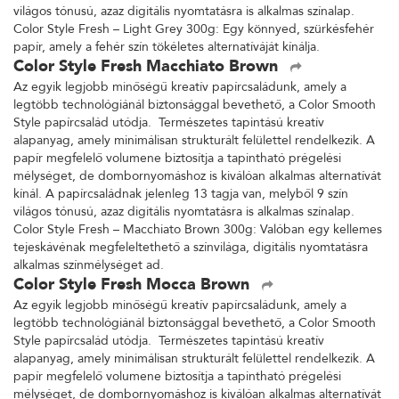
világos tónusú, azaz digitális nyomtatásra is alkalmas színalap.
Color Style Fresh – Light Grey 300g: Egy könnyed, szürkésfehér
papír, amely a fehér szín tökéletes alternatíváját kínálja.
Color Style Fresh Macchiato Brown
Az egyik legjobb minőségű kreatív papírcsaládunk, amely a
legtöbb technológiánál biztonsággal bevethető, a Color Smooth
Style papírcsalád utódja. Természetes tapintású kreatív
alapanyag, amely minimálisan strukturált felülettel rendelkezik. A
papír megfelelő volumene biztosítja a tapintható prégelési
mélységet, de dombornyomáshoz is kiválóan alkalmas alternatívát
kínál. A papírcsaládnak jelenleg 13 tagja van, melyből 9 szín
világos tónusú, azaz digitális nyomtatásra is alkalmas színalap.
Color Style Fresh – Macchiato Brown 300g: Valóban egy kellemes
tejeskávénak megfeleltethető a színvilága, digitális nyomtatásra
alkalmas színmélységet ad.
Color Style Fresh Mocca Brown
Az egyik legjobb minőségű kreatív papírcsaládunk, amely a
legtöbb technológiánál biztonsággal bevethető, a Color Smooth
Style papírcsalád utódja. Természetes tapintású kreatív
alapanyag, amely minimálisan strukturált felülettel rendelkezik. A
papír megfelelő volumene biztosítja a tapintható prégelési
mélységet, de dombornyomáshoz is kiválóan alkalmas alternatívát