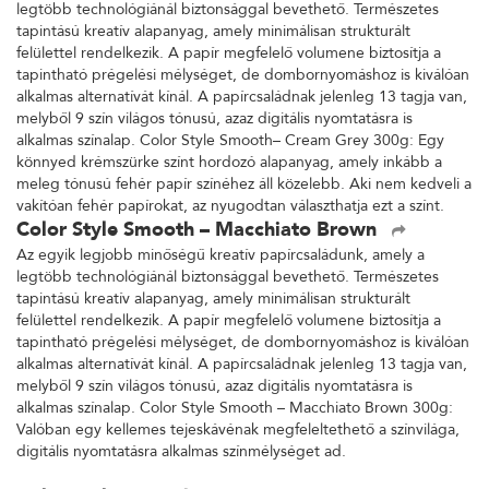
legtöbb technológiánál biztonsággal bevethető. Természetes
tapintású kreatív alapanyag, amely minimálisan strukturált
felülettel rendelkezik. A papír megfelelő volumene biztosítja a
tapintható prégelési mélységet, de dombornyomáshoz is kiválóan
alkalmas alternatívát kínál. A papírcsaládnak jelenleg 13 tagja van,
melyből 9 szín világos tónusú, azaz digitális nyomtatásra is
alkalmas színalap. Color Style Smooth– Cream Grey 300g: Egy
könnyed krémszürke színt hordozó alapanyag, amely inkább a
meleg tónusú fehér papír színéhez áll közelebb. Aki nem kedveli a
vakítóan fehér papírokat, az nyugodtan választhatja ezt a színt.
Color Style Smooth – Macchiato Brown
Az egyik legjobb minőségű kreatív papírcsaládunk, amely a
legtöbb technológiánál biztonsággal bevethető. Természetes
tapintású kreatív alapanyag, amely minimálisan strukturált
felülettel rendelkezik. A papír megfelelő volumene biztosítja a
tapintható prégelési mélységet, de dombornyomáshoz is kiválóan
alkalmas alternatívát kínál. A papírcsaládnak jelenleg 13 tagja van,
melyből 9 szín világos tónusú, azaz digitális nyomtatásra is
alkalmas színalap. Color Style Smooth – Macchiato Brown 300g:
Valóban egy kellemes tejeskávénak megfeleltethető a színvilága,
digitális nyomtatásra alkalmas színmélységet ad.