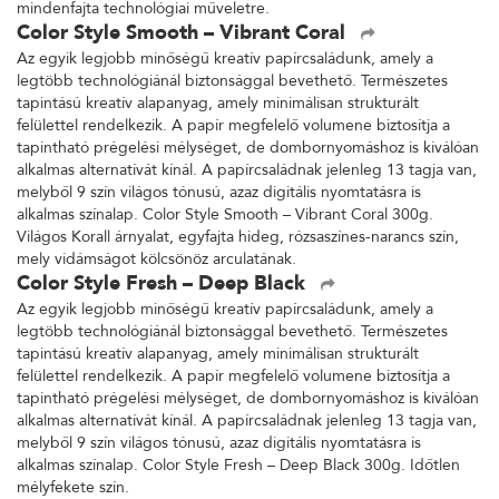
mindenfajta technológiai műveletre.
Color Style Smooth – Vibrant Coral
Az egyik legjobb minőségű kreatív papírcsaládunk, amely a
legtöbb technológiánál biztonsággal bevethető. Természetes
tapintású kreatív alapanyag, amely minimálisan strukturált
felülettel rendelkezik. A papír megfelelő volumene biztosítja a
tapintható prégelési mélységet, de dombornyomáshoz is kiválóan
alkalmas alternatívát kínál. A papírcsaládnak jelenleg 13 tagja van,
melyből 9 szín világos tónusú, azaz digitális nyomtatásra is
alkalmas színalap. Color Style Smooth – Vibrant Coral 300g.
Világos Korall árnyalat, egyfajta hideg, rózsaszínes-narancs szín,
mely vidámságot kölcsönöz arculatának.
Color Style Fresh – Deep Black
Az egyik legjobb minőségű kreatív papírcsaládunk, amely a
legtöbb technológiánál biztonsággal bevethető. Természetes
tapintású kreatív alapanyag, amely minimálisan strukturált
felülettel rendelkezik. A papír megfelelő volumene biztosítja a
tapintható prégelési mélységet, de dombornyomáshoz is kiválóan
alkalmas alternatívát kínál. A papírcsaládnak jelenleg 13 tagja van,
melyből 9 szín világos tónusú, azaz digitális nyomtatásra is
alkalmas színalap. Color Style Fresh – Deep Black 300g. Időtlen
mélyfekete szín.