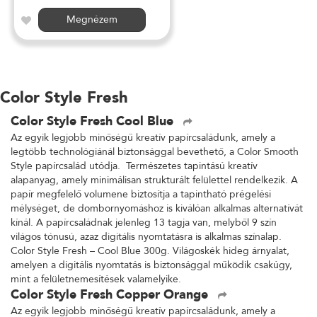
Megnézem
Color Style Fresh
Color Style Fresh Cool Blue
Az egyik legjobb minőségű kreatív papírcsaládunk, amely a
legtöbb technológiánál biztonsággal bevethető, a Color Smooth
Style papírcsalád utódja. Természetes tapintású kreatív
alapanyag, amely minimálisan strukturált felülettel rendelkezik. A
papír megfelelő volumene biztosítja a tapintható prégelési
mélységet, de dombornyomáshoz is kiválóan alkalmas alternatívát
kínál. A papírcsaládnak jelenleg 13 tagja van, melyből 9 szín
világos tónusú, azaz digitális nyomtatásra is alkalmas színalap.
Color Style Fresh – Cool Blue 300g. Világoskék hideg árnyalat,
amelyen a digitális nyomtatás is biztonsággal működik csakúgy,
mint a felületnemesítések valamelyike.
Color Style Fresh Copper Orange
Az egyik legjobb minőségű kreatív papírcsaládunk, amely a