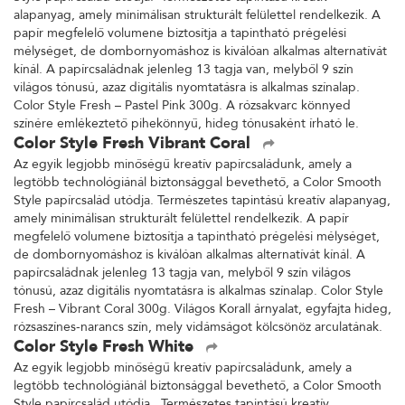
alapanyag, amely minimálisan strukturált felülettel rendelkezik. A
papír megfelelő volumene biztosítja a tapintható prégelési
mélységet, de dombornyomáshoz is kiválóan alkalmas alternatívát
kínál. A papírcsaládnak jelenleg 13 tagja van, melyből 9 szín
világos tónusú, azaz digitális nyomtatásra is alkalmas színalap.
Color Style Fresh – Pastel Pink 300g. A rózsakvarc könnyed
színére emlékeztető pihekönnyű, hideg tónusaként írható le.
Color Style Fresh Vibrant Coral
Az egyik legjobb minőségű kreatív papírcsaládunk, amely a
legtöbb technológiánál biztonsággal bevethető, a Color Smooth
Style papírcsalád utódja. Természetes tapintású kreatív alapanyag,
amely minimálisan strukturált felülettel rendelkezik. A papír
megfelelő volumene biztosítja a tapintható prégelési mélységet,
de dombornyomáshoz is kiválóan alkalmas alternatívát kínál. A
papírcsaládnak jelenleg 13 tagja van, melyből 9 szín világos
tónusú, azaz digitális nyomtatásra is alkalmas színalap. Color Style
Fresh – Vibrant Coral 300g. Világos Korall árnyalat, egyfajta hideg,
rózsaszínes-narancs szín, mely vidámságot kölcsönöz arculatának.
Color Style Fresh White
Az egyik legjobb minőségű kreatív papírcsaládunk, amely a
legtöbb technológiánál biztonsággal bevethető, a Color Smooth
Style papírcsalád utódja. Természetes tapintású kreatív