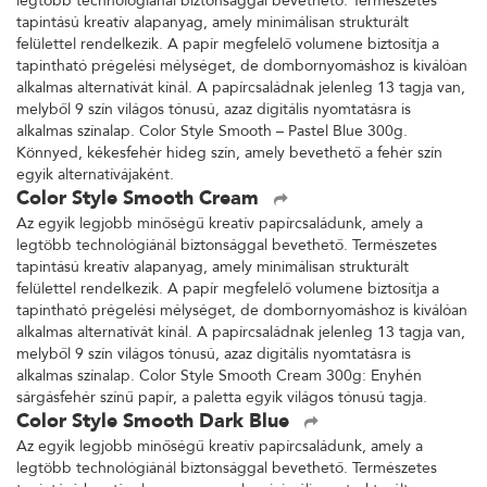
legtöbb technológiánál biztonsággal bevethető. Természetes
tapintású kreatív alapanyag, amely minimálisan strukturált
felülettel rendelkezik. A papír megfelelő volumene biztosítja a
tapintható prégelési mélységet, de dombornyomáshoz is kiválóan
alkalmas alternatívát kínál. A papírcsaládnak jelenleg 13 tagja van,
melyből 9 szín világos tónusú, azaz digitális nyomtatásra is
alkalmas színalap. Color Style Smooth – Pastel Blue 300g.
Könnyed, kékesfehér hideg szín, amely bevethető a fehér szín
egyik alternatívájaként.
Color Style Smooth Cream
Az egyik legjobb minőségű kreatív papírcsaládunk, amely a
legtöbb technológiánál biztonsággal bevethető. Természetes
tapintású kreatív alapanyag, amely minimálisan strukturált
felülettel rendelkezik. A papír megfelelő volumene biztosítja a
tapintható prégelési mélységet, de dombornyomáshoz is kiválóan
alkalmas alternatívát kínál. A papírcsaládnak jelenleg 13 tagja van,
melyből 9 szín világos tónusú, azaz digitális nyomtatásra is
alkalmas színalap. Color Style Smooth Cream 300g: Enyhén
sárgásfehér színű papír, a paletta egyik világos tónusú tagja.
Color Style Smooth Dark Blue
Az egyik legjobb minőségű kreatív papírcsaládunk, amely a
legtöbb technológiánál biztonsággal bevethető. Természetes