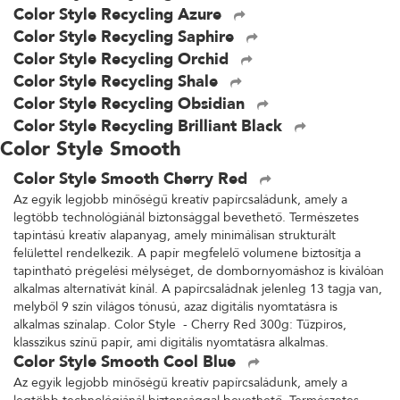
Color Style Recycling Azure
Color Style Recycling Saphire
Color Style Recycling Orchid
Color Style Recycling Shale
Color Style Recycling Obsidian
Color Style Recycling Brilliant Black
Color Style Smooth
Color Style Smooth Cherry Red
Az egyik legjobb minőségű kreatív papírcsaládunk, amely a
legtöbb technológiánál biztonsággal bevethető. Természetes
tapintású kreatív alapanyag, amely minimálisan strukturált
felülettel rendelkezik. A papír megfelelő volumene biztosítja a
tapintható prégelési mélységet, de dombornyomáshoz is kiválóan
alkalmas alternatívát kínál. A papírcsaládnak jelenleg 13 tagja van,
melyből 9 szín világos tónusú, azaz digitális nyomtatásra is
alkalmas színalap. Color Style - Cherry Red 300g: Tűzpiros,
klasszikus színű papír, ami digitális nyomtatásra alkalmas.
Color Style Smooth Cool Blue
Az egyik legjobb minőségű kreatív papírcsaládunk, amely a