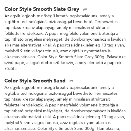
Color Style Smooth Slate Grey
Az egyik legjobb minőségű kreatív papírcsaládunk, amely a
legtöbb technológiánál biztonsággal bevethető. Természetes
tapintású kreatív alapanyag, amely minimálisan strukturált
felülettel rendelkezik. A papír megfelelő volumene biztosítja a
tapintható prégelési mélységet, de dombornyomáshoz is kiválóan
alkalmas alternatívát kínál. A papírcsaládnak jelenleg 13 tagja van,
melyből 9 szín világos tónusú, azaz digitális nyomtatásra is
alkalmas színalap. Color Style Smooth Slate Grey 300g: Palaszürke
színű papír, a legsötétebb szürke szín, amely elérhető a papírok
között.
Color Style Smooth Sand
Az egyik legjobb minőségű kreatív papírcsaládunk, amely a
legtöbb technológiánál biztonsággal bevethető. Természetes
tapintású kreatív alapanyag, amely minimálisan strukturált
felülettel rendelkezik. A papír megfelelő volumene biztosítja a
tapintható prégelési mélységet, de dombornyomáshoz is kiválóan
alkalmas alternatívát kínál. A papírcsaládnak jelenleg 13 tagja van,
melyből 9 szín világos tónusú, azaz digitális nyomtatásra is
alkalmas színalap. Color Style Smooth Sand 300g: Homokszínű,