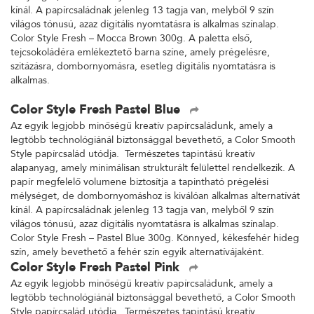
kínál. A papírcsaládnak jelenleg 13 tagja van, melyből 9 szín
világos tónusú, azaz digitális nyomtatásra is alkalmas színalap.
Color Style Fresh – Mocca Brown 300g. A paletta első,
tejcsokoládéra emlékeztető barna színe, amely prégelésre,
szitázásra, dombornyomásra, esetleg digitális nyomtatásra is
alkalmas.
Color Style Fresh Pastel Blue
Az egyik legjobb minőségű kreatív papírcsaládunk, amely a
legtöbb technológiánál biztonsággal bevethető, a Color Smooth
Style papírcsalád utódja. Természetes tapintású kreatív
alapanyag, amely minimálisan strukturált felülettel rendelkezik. A
papír megfelelő volumene biztosítja a tapintható prégelési
mélységet, de dombornyomáshoz is kiválóan alkalmas alternatívát
kínál. A papírcsaládnak jelenleg 13 tagja van, melyből 9 szín
világos tónusú, azaz digitális nyomtatásra is alkalmas színalap.
Color Style Fresh – Pastel Blue 300g. Könnyed, kékesfehér hideg
szín, amely bevethető a fehér szín egyik alternatívájaként.
Color Style Fresh Pastel Pink
Az egyik legjobb minőségű kreatív papírcsaládunk, amely a
legtöbb technológiánál biztonsággal bevethető, a Color Smooth
Style papírcsalád utódja. Természetes tapintású kreatív