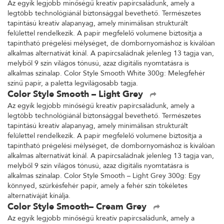
Az egyik legjobb minőségű kreatív papírcsaládunk, amely a
legtöbb technológiánál biztonsággal bevethető. Természetes
tapintású kreatív alapanyag, amely minimálisan strukturált
felülettel rendelkezik. A papír megfelelő volumene biztosítja a
tapintható prégelési mélységet, de dombornyomáshoz is kiválóan
alkalmas alternatívát kínál. A papírcsaládnak jelenleg 13 tagja van,
melyből 9 szín világos tónusú, azaz digitális nyomtatásra is
alkalmas színalap. Color Style Smooth White 300g: Melegfehér
színű papír, a paletta legvilágosabb tagja.
Color Style Smooth – Light Grey
Az egyik legjobb minőségű kreatív papírcsaládunk, amely a
legtöbb technológiánál biztonsággal bevethető. Természetes
tapintású kreatív alapanyag, amely minimálisan strukturált
felülettel rendelkezik. A papír megfelelő volumene biztosítja a
tapintható prégelési mélységet, de dombornyomáshoz is kiválóan
alkalmas alternatívát kínál. A papírcsaládnak jelenleg 13 tagja van,
melyből 9 szín világos tónusú, azaz digitális nyomtatásra is
alkalmas színalap. Color Style Smooth – Light Grey 300g: Egy
könnyed, szürkésfehér papír, amely a fehér szín tökéletes
alternatíváját kínálja.
Color Style Smooth– Cream Grey
Az egyik legjobb minőségű kreatív papírcsaládunk, amely a