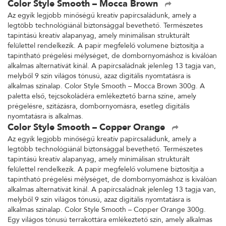
Color Style Smooth – Mocca Brown
Az egyik legjobb minőségű kreatív papírcsaládunk, amely a
legtöbb technológiánál biztonsággal bevethető. Természetes
tapintású kreatív alapanyag, amely minimálisan strukturált
felülettel rendelkezik. A papír megfelelő volumene biztosítja a
tapintható prégelési mélységet, de dombornyomáshoz is kiválóan
alkalmas alternatívát kínál. A papírcsaládnak jelenleg 13 tagja van,
melyből 9 szín világos tónusú, azaz digitális nyomtatásra is
alkalmas színalap. Color Style Smooth – Mocca Brown 300g. A
paletta első, tejcsokoládéra emlékeztető barna színe, amely
prégelésre, szitázásra, dombornyomásra, esetleg digitális
nyomtatásra is alkalmas.
Color Style Smooth – Copper Orange
Az egyik legjobb minőségű kreatív papírcsaládunk, amely a
legtöbb technológiánál biztonsággal bevethető. Természetes
tapintású kreatív alapanyag, amely minimálisan strukturált
felülettel rendelkezik. A papír megfelelő volumene biztosítja a
tapintható prégelési mélységet, de dombornyomáshoz is kiválóan
alkalmas alternatívát kínál. A papírcsaládnak jelenleg 13 tagja van,
melyből 9 szín világos tónusú, azaz digitális nyomtatásra is
alkalmas színalap. Color Style Smooth – Copper Orange 300g.
Egy világos tónusú terrakottára emlékeztető szín, amely alkalmas