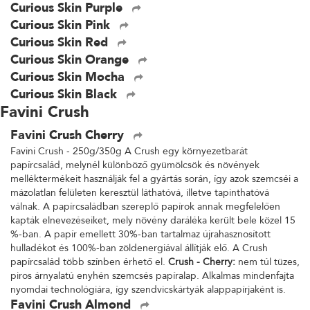
Curious Skin Purple
Curious Skin Pink
Curious Skin Red
Curious Skin Orange
Curious Skin Mocha
Curious Skin Black
Favini Crush
Favini Crush Cherry
Favini Crush - 250g/350g A Crush egy környezetbarát
papírcsalád, melynél különböző gyümölcsök és növények
melléktermékeit használják fel a gyártás során, így azok szemcséi a
mázolatlan felületen keresztül láthatóvá, illetve tapinthatóvá
válnak. A papírcsaládban szereplő papírok annak megfelelően
kapták elnevezéseiket, mely növény daráléka került bele közel 15
%-ban. A papír emellett 30%-ban tartalmaz újrahasznosított
hulladékot és 100%-ban zöldenergiával állítják elő. A Crush
papírcsalád több színben érhető el.
Crush - Cherry:
nem túl tüzes,
piros árnyalatú enyhén szemcsés papíralap. Alkalmas mindenfajta
nyomdai technológiára, így szendvicskártyák alappapírjaként is.
Favini Crush Almond