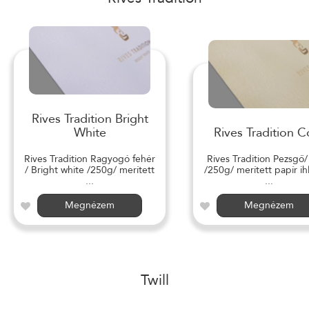
Rives Tradition Bright
White
Rives Tradition C
Rives Tradition Ragyogó fehér
Rives Tradition Pezsgő
/ Bright white /250g/ merített
/250g/ merített papír ihl
...
...
Megnézem
Megnézem
Twill