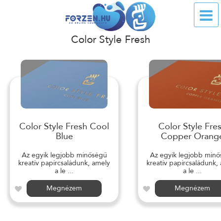
Color Style Fresh
Color Style Fresh Cool
Color Style Fre
Blue
Copper Orang
Az egyik legjobb minőségű
Az egyik legjobb min
kreatív papírcsaládunk, amely
kreatív papírcsaládunk,
a le ...
a le ...
Megnézem
Megnézem