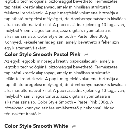
legtöbb technológiánál biztonsággal bevethető. Természetes
tapintású kreatív alapanyag, amely minimálisan strukturált
felülettel rendelkezik. A papír megfelelő volumene biztosítja a
tapintható prégelési mélységet, de dombornyomáshoz is kiválóan
alkalmas alternatívát kínál. A papírcsaládnak jelenleg 13 tagja van,
melyből 9 szín világos tónusú, azaz digitális nyomtatásra is
alkalmas színalap. Color Style Smooth – Pastel Blue 300g.
Könnyed, kékesfehér hideg szín, amely bevethető a fehér szín
egyik alternatívájaként.
Color Style Smooth Pastel Pink
Az egyik legjobb minőségű kreatív papírcsaládunk, amely a
legtöbb technológiánál biztonsággal bevethető. Természetes
tapintású kreatív alapanyag, amely minimálisan strukturált
felülettel rendelkezik. A papír megfelelő volumene biztosítja a
tapintható prégelési mélységet, de dombornyomáshoz is kiválóan
alkalmas alternatívát kínál. A papírcsaládnak jelenleg 13 tagja van,
melyből 9 szín világos tónusú, azaz digitális nyomtatásra is
alkalmas színalap. Color Style Smooth – Pastel Pink 300g. A
rózsakvarc könnyed színére emlékeztető pihekönnyű, hideg
tónusaként írható le.
Color Style Smooth White