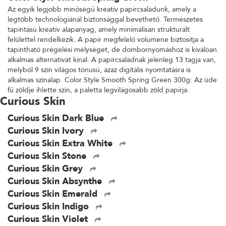
Az egyik legjobb minőségű kreatív papírcsaládunk, amely a
legtöbb technológiánál biztonsággal bevethető. Természetes
tapintású kreatív alapanyag, amely minimálisan strukturált
felülettel rendelkezik. A papír megfelelő volumene biztosítja a
tapintható prégelési mélységet, de dombornyomáshoz is kiválóan
alkalmas alternatívát kínál. A papírcsaládnak jelenleg 13 tagja van,
melyből 9 szín világos tónusú, azaz digitális nyomtatásra is
alkalmas színalap. Color Style Smooth Spring Green 300g: Az üde
fű zöldje ihlette szín, a paletta legvilágosabb zöld papírja.
Curious Skin
Curious Skin Dark Blue
Curious Skin Ivory
Curious Skin Extra White
Curious Skin Stone
Curious Skin Grey
Curious Skin Absynthe
Curious Skin Emerald
Curious Skin Indigo
Curious Skin Violet