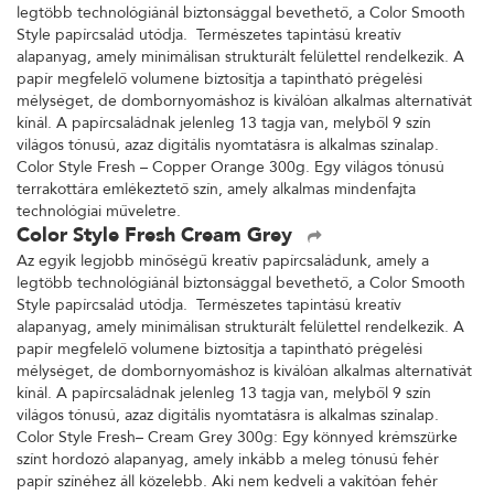
legtöbb technológiánál biztonsággal bevethető, a Color Smooth
Style papírcsalád utódja. Természetes tapintású kreatív
alapanyag, amely minimálisan strukturált felülettel rendelkezik. A
papír megfelelő volumene biztosítja a tapintható prégelési
mélységet, de dombornyomáshoz is kiválóan alkalmas alternatívát
kínál. A papírcsaládnak jelenleg 13 tagja van, melyből 9 szín
világos tónusú, azaz digitális nyomtatásra is alkalmas színalap.
Color Style Fresh – Copper Orange 300g. Egy világos tónusú
terrakottára emlékeztető szín, amely alkalmas mindenfajta
technológiai műveletre.
Color Style Fresh Cream Grey
Az egyik legjobb minőségű kreatív papírcsaládunk, amely a
legtöbb technológiánál biztonsággal bevethető, a Color Smooth
Style papírcsalád utódja. Természetes tapintású kreatív
alapanyag, amely minimálisan strukturált felülettel rendelkezik. A
papír megfelelő volumene biztosítja a tapintható prégelési
mélységet, de dombornyomáshoz is kiválóan alkalmas alternatívát
kínál. A papírcsaládnak jelenleg 13 tagja van, melyből 9 szín
világos tónusú, azaz digitális nyomtatásra is alkalmas színalap.
Color Style Fresh– Cream Grey 300g: Egy könnyed krémszürke
színt hordozó alapanyag, amely inkább a meleg tónusú fehér
papír színéhez áll közelebb. Aki nem kedveli a vakítóan fehér