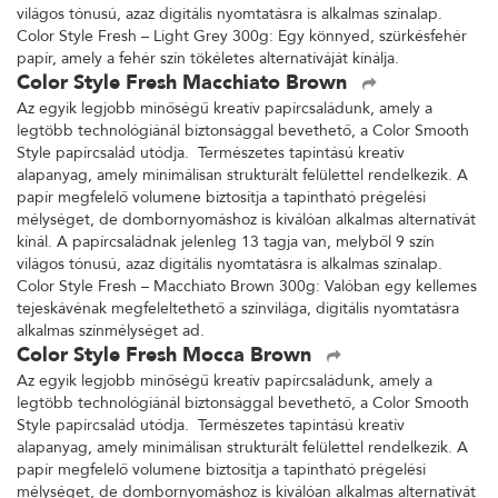
világos tónusú, azaz digitális nyomtatásra is alkalmas színalap.
Color Style Fresh – Light Grey 300g: Egy könnyed, szürkésfehér
papír, amely a fehér szín tökéletes alternatíváját kínálja.
Color Style Fresh Macchiato Brown
Az egyik legjobb minőségű kreatív papírcsaládunk, amely a
legtöbb technológiánál biztonsággal bevethető, a Color Smooth
Style papírcsalád utódja. Természetes tapintású kreatív
alapanyag, amely minimálisan strukturált felülettel rendelkezik. A
papír megfelelő volumene biztosítja a tapintható prégelési
mélységet, de dombornyomáshoz is kiválóan alkalmas alternatívát
kínál. A papírcsaládnak jelenleg 13 tagja van, melyből 9 szín
világos tónusú, azaz digitális nyomtatásra is alkalmas színalap.
Color Style Fresh – Macchiato Brown 300g: Valóban egy kellemes
tejeskávénak megfeleltethető a színvilága, digitális nyomtatásra
alkalmas színmélységet ad.
Color Style Fresh Mocca Brown
Az egyik legjobb minőségű kreatív papírcsaládunk, amely a
legtöbb technológiánál biztonsággal bevethető, a Color Smooth
Style papírcsalád utódja. Természetes tapintású kreatív
alapanyag, amely minimálisan strukturált felülettel rendelkezik. A
papír megfelelő volumene biztosítja a tapintható prégelési
mélységet, de dombornyomáshoz is kiválóan alkalmas alternatívát