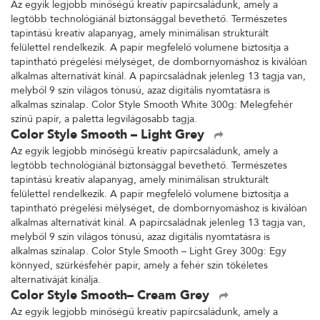
Az egyik legjobb minőségű kreatív papírcsaládunk, amely a
legtöbb technológiánál biztonsággal bevethető. Természetes
tapintású kreatív alapanyag, amely minimálisan strukturált
felülettel rendelkezik. A papír megfelelő volumene biztosítja a
tapintható prégelési mélységet, de dombornyomáshoz is kiválóan
alkalmas alternatívát kínál. A papírcsaládnak jelenleg 13 tagja van,
melyből 9 szín világos tónusú, azaz digitális nyomtatásra is
alkalmas színalap. Color Style Smooth White 300g: Melegfehér
színű papír, a paletta legvilágosabb tagja.
Color Style Smooth – Light Grey
Az egyik legjobb minőségű kreatív papírcsaládunk, amely a
legtöbb technológiánál biztonsággal bevethető. Természetes
tapintású kreatív alapanyag, amely minimálisan strukturált
felülettel rendelkezik. A papír megfelelő volumene biztosítja a
tapintható prégelési mélységet, de dombornyomáshoz is kiválóan
alkalmas alternatívát kínál. A papírcsaládnak jelenleg 13 tagja van,
melyből 9 szín világos tónusú, azaz digitális nyomtatásra is
alkalmas színalap. Color Style Smooth – Light Grey 300g: Egy
könnyed, szürkésfehér papír, amely a fehér szín tökéletes
alternatíváját kínálja.
Color Style Smooth– Cream Grey
Az egyik legjobb minőségű kreatív papírcsaládunk, amely a