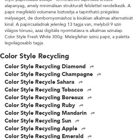
alapanyag, amely minimálisan strukturált felülettel rendelkezik. A
papír megfelelő volumene biztosítja a tapintható prégelési
mélységet, de dombornyomáshoz is kiválóan alkalmas alternatívát
kínál. A papírcsaládnak jelenleg 13 tagja van, melyből 9 szín
világos tónusú, azaz digitális nyomtatásra is alkalmas színalap.
Color Style Fresh White 300g: Melegfehér színű papír, a paletta
legvilágosabb tagja.
Color Style Recycling
Color Style Recycling Diamond
Color Style Recycling Champagne
Color Style Recycle Sahara
Color Style Recycling Tobacco
Color Style Recycling Boreaux
Color Style Recycling Ruby
Color Style Recycling Mandarin
Color Style Recycling Sun
Color Style Recycling Apple
Color Style Recycling Emerald