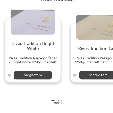
Rives Tradition Bright
White
Rives Tradition C
Rives Tradition Ragyogó fehér
Rives Tradition Pezsgő
/ Bright white /250g/ merített
/250g/ merített papír ihl
...
...
Megnézem
Megnézem
Twill