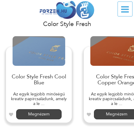
Color Style Fresh
Color Style Fresh Cool
Color Style Fre
Blue
Copper Orang
Az egyik legjobb minőségű
Az egyik legjobb min
kreatív papírcsaládunk, amely
kreatív papírcsaládunk,
a le ...
a le ...
Megnézem
Megnézem