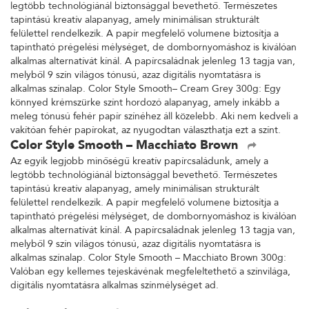
legtöbb technológiánál biztonsággal bevethető. Természetes
tapintású kreatív alapanyag, amely minimálisan strukturált
felülettel rendelkezik. A papír megfelelő volumene biztosítja a
tapintható prégelési mélységet, de dombornyomáshoz is kiválóan
alkalmas alternatívát kínál. A papírcsaládnak jelenleg 13 tagja van,
melyből 9 szín világos tónusú, azaz digitális nyomtatásra is
alkalmas színalap. Color Style Smooth– Cream Grey 300g: Egy
könnyed krémszürke színt hordozó alapanyag, amely inkább a
meleg tónusú fehér papír színéhez áll közelebb. Aki nem kedveli a
vakítóan fehér papírokat, az nyugodtan választhatja ezt a színt.
Color Style Smooth – Macchiato Brown
Az egyik legjobb minőségű kreatív papírcsaládunk, amely a
legtöbb technológiánál biztonsággal bevethető. Természetes
tapintású kreatív alapanyag, amely minimálisan strukturált
felülettel rendelkezik. A papír megfelelő volumene biztosítja a
tapintható prégelési mélységet, de dombornyomáshoz is kiválóan
alkalmas alternatívát kínál. A papírcsaládnak jelenleg 13 tagja van,
melyből 9 szín világos tónusú, azaz digitális nyomtatásra is
alkalmas színalap. Color Style Smooth – Macchiato Brown 300g:
Valóban egy kellemes tejeskávénak megfeleltethető a színvilága,
digitális nyomtatásra alkalmas színmélységet ad.