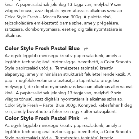
kínál. A papírcsaládnak jelenleg 13 tagja van, melyből 9 szín
világos tónusú, azaz digitális nyomtatásra is alkalmas színalap.
Color Style Fresh – Mocca Brown 300g. A paletta első,
tejcsokoládéra emlékeztető barna színe, amely prégelésre,
szitázásra, dombornyomásra, esetleg digitális nyomtatásra is
alkalmas.
Color Style Fresh Pastel Blue
Az egyik legjobb minőségű kreatív papírcsaládunk, amely a
legtöbb technológiánál biztonsággal bevethető, a Color Smooth
Style papírcsalád utódja. Természetes tapintású kreatív
alapanyag, amely minimálisan strukturált felülettel rendelkezik. A
papír megfelelő volumene biztosítja a tapintható prégelési
mélységet, de dombornyomáshoz is kiválóan alkalmas alternatívát
kínál. A papírcsaládnak jelenleg 13 tagja van, melyből 9 szín
világos tónusú, azaz digitális nyomtatásra is alkalmas színalap.
Color Style Fresh – Pastel Blue 300g. Könnyed, kékesfehér hideg
szín, amely bevethető a fehér szín egyik alternatívájaként.
Color Style Fresh Pastel Pink
Az egyik legjobb minőségű kreatív papírcsaládunk, amely a
legtöbb technológiánál biztonsággal bevethető, a Color Smooth
Style papírcsalád utódja. Természetes tapintású kreatív