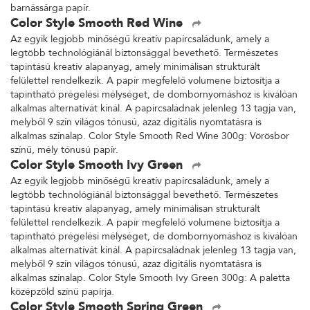
barnássárga papír.
Color Style Smooth Red Wine
Az egyik legjobb minőségű kreatív papírcsaládunk, amely a
legtöbb technológiánál biztonsággal bevethető. Természetes
tapintású kreatív alapanyag, amely minimálisan strukturált
felülettel rendelkezik. A papír megfelelő volumene biztosítja a
tapintható prégelési mélységet, de dombornyomáshoz is kiválóan
alkalmas alternatívát kínál. A papírcsaládnak jelenleg 13 tagja van,
melyből 9 szín világos tónusú, azaz digitális nyomtatásra is
alkalmas színalap. Color Style Smooth Red Wine 300g: Vörösbor
színű, mély tónusú papír.
Color Style Smooth Ivy Green
Az egyik legjobb minőségű kreatív papírcsaládunk, amely a
legtöbb technológiánál biztonsággal bevethető. Természetes
tapintású kreatív alapanyag, amely minimálisan strukturált
felülettel rendelkezik. A papír megfelelő volumene biztosítja a
tapintható prégelési mélységet, de dombornyomáshoz is kiválóan
alkalmas alternatívát kínál. A papírcsaládnak jelenleg 13 tagja van,
melyből 9 szín világos tónusú, azaz digitális nyomtatásra is
alkalmas színalap. Color Style Smooth Ivy Green 300g: A paletta
középzöld színű papírja.
Color Style Smooth Spring Green