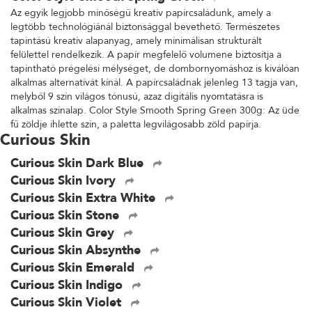
Az egyik legjobb minőségű kreatív papírcsaládunk, amely a
legtöbb technológiánál biztonsággal bevethető. Természetes
tapintású kreatív alapanyag, amely minimálisan strukturált
felülettel rendelkezik. A papír megfelelő volumene biztosítja a
tapintható prégelési mélységet, de dombornyomáshoz is kiválóan
alkalmas alternatívát kínál. A papírcsaládnak jelenleg 13 tagja van,
melyből 9 szín világos tónusú, azaz digitális nyomtatásra is
alkalmas színalap. Color Style Smooth Spring Green 300g: Az üde
fű zöldje ihlette szín, a paletta legvilágosabb zöld papírja.
Curious Skin
Curious Skin Dark Blue
Curious Skin Ivory
Curious Skin Extra White
Curious Skin Stone
Curious Skin Grey
Curious Skin Absynthe
Curious Skin Emerald
Curious Skin Indigo
Curious Skin Violet