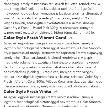
alapanyag, amely minimálisan strukturált felülettel rendelkezik. A
papír megfelelő volumene biztosítja a tapintható prégelési
mélységet, de dombornyomáshoz is kiválóan alkalmas alternatívát
kínál. A papírcsaládnak jelenleg 13 tagja van, melyből 9 szín
világos tónusú, azaz digitális nyomtatásra is alkalmas színalap.
Color Style Fresh – Pastel Pink 300g. A rózsakvarc könnyed
színére emlékeztető pihekönnyű, hideg tónusaként írható le.
Color Style Fresh Vibrant Coral
Az egyik legjobb minőségű kreatív papírcsaládunk, amely a
legtöbb technológiánál biztonsággal bevethető, a Color Smooth
Style papírcsalád utódja. Természetes tapintású kreatív alapanyag,
amely minimálisan strukturált felülettel rendelkezik. A papír
megfelelő volumene biztosítja a tapintható prégelési mélységet,
de dombornyomáshoz is kiválóan alkalmas alternatívát kínál. A
papírcsaládnak jelenleg 13 tagja van, melyből 9 szín világos
tónusú, azaz digitális nyomtatásra is alkalmas színalap. Color Style
Fresh – Vibrant Coral 300g. Világos Korall árnyalat, egyfajta hideg,
rózsaszínes-narancs szín, mely vidámságot kölcsönöz arculatának.
Color Style Fresh White
Az egyik legjobb minőségű kreatív papírcsaládunk, amely a
legtöbb technológiánál biztonsággal bevethető, a Color Smooth
Style papírcsalád utódja. Természetes tapintású kreatív