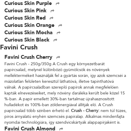
Curious Skin Purple
Curious Skin Pink
Curious Skin Red
Curious Skin Orange
Curious Skin Mocha
Curious Skin Black
Favini Crush
Favini Crush Cherry
Favini Crush - 250g/350g A Crush egy környezetbarát
papírcsalád, melynél különböző gyümölcsök és növények
melléktermékeit használják fel a gyártás során, így azok szemcséi a
mázolatlan felületen keresztül láthatóvá, illetve tapinthatóvá
válnak. A papírcsaládban szereplő papírok annak megfelelően
kapták elnevezéseiket, mely növény daráléka került bele közel 15
%-ban. A papír emellett 30%-ban tartalmaz újrahasznosított
hulladékot és 100%-ban zöldenergiával állítják elő. A Crush
papírcsalád több színben érhető el.
Crush - Cherry:
nem túl tüzes,
piros árnyalatú enyhén szemcsés papíralap. Alkalmas mindenfajta
nyomdai technológiára, így szendvicskártyák alappapírjaként is.
Favini Crush Almond