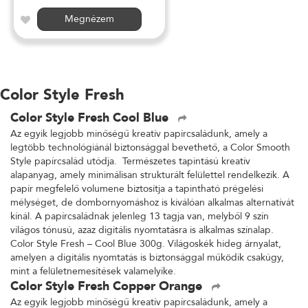
Megnézem
Color Style Fresh
Color Style Fresh Cool Blue
Az egyik legjobb minőségű kreatív papírcsaládunk, amely a
legtöbb technológiánál biztonsággal bevethető, a Color Smooth
Style papírcsalád utódja. Természetes tapintású kreatív
alapanyag, amely minimálisan strukturált felülettel rendelkezik. A
papír megfelelő volumene biztosítja a tapintható prégelési
mélységet, de dombornyomáshoz is kiválóan alkalmas alternatívát
kínál. A papírcsaládnak jelenleg 13 tagja van, melyből 9 szín
világos tónusú, azaz digitális nyomtatásra is alkalmas színalap.
Color Style Fresh – Cool Blue 300g. Világoskék hideg árnyalat,
amelyen a digitális nyomtatás is biztonsággal működik csakúgy,
mint a felületnemesítések valamelyike.
Color Style Fresh Copper Orange
Az egyik legjobb minőségű kreatív papírcsaládunk, amely a