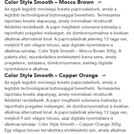
Color Style Smooth – Mocca Brown
Az egyik legjobb minőségű kreatív papírcsaládunk, amely a
legtöbb technológiánál biztonsággal bevethető. Természetes
tapintású kreatív alapanyag, amely minimálisan strukturált
felülettel rendelkezik. A papír megfelelő volumene biztosítja a
tapintható prégelési mélységet, de dombornyomáshoz is kiválóan
alkalmas alternatívát kínál. A papírcsaládnak jelenleg 13 tagja van,
melyből 9 szín világos tónusú, azaz digitális nyomtatásra is
alkalmas színalap. Color Style Smooth – Mocca Brown 300g. A
paletta első, tejcsokoládéra emlékeztető barna színe, amely
prégelésre, szitázásra, dombornyomásra, esetleg digitális
nyomtatásra is alkalmas.
Color Style Smooth – Copper Orange
Az egyik legjobb minőségű kreatív papírcsaládunk, amely a
legtöbb technológiánál biztonsággal bevethető. Természetes
tapintású kreatív alapanyag, amely minimálisan strukturált
felülettel rendelkezik. A papír megfelelő volumene biztosítja a
tapintható prégelési mélységet, de dombornyomáshoz is kiválóan
alkalmas alternatívát kínál. A papírcsaládnak jelenleg 13 tagja van,
melyből 9 szín világos tónusú, azaz digitális nyomtatásra is
alkalmas színalap. Color Style Smooth – Copper Orange 300g.
Egy világos tónusú terrakottára emlékeztető szín, amely alkalmas