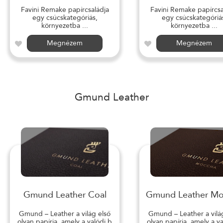
Favini Remake papírcsaládja
Favini Remake papírcsa
egy csúcskategóriás,
egy csúcskategóriá
környezetba ...
környezetba ...
Megnézem
Megnézem
Gmund Leather
Gmund Leather Coal
Gmund Leather M
Gmund – Leather a világ első
Gmund – Leather a vilá
olyan papírja, amely a valódi b
olyan papírja, amely a v