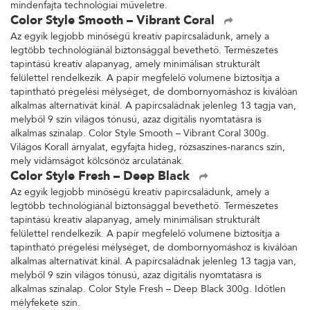
mindenfajta technológiai műveletre.
Color Style Smooth – Vibrant Coral
Az egyik legjobb minőségű kreatív papírcsaládunk, amely a
legtöbb technológiánál biztonsággal bevethető. Természetes
tapintású kreatív alapanyag, amely minimálisan strukturált
felülettel rendelkezik. A papír megfelelő volumene biztosítja a
tapintható prégelési mélységet, de dombornyomáshoz is kiválóan
alkalmas alternatívát kínál. A papírcsaládnak jelenleg 13 tagja van,
melyből 9 szín világos tónusú, azaz digitális nyomtatásra is
alkalmas színalap. Color Style Smooth – Vibrant Coral 300g.
Világos Korall árnyalat, egyfajta hideg, rózsaszínes-narancs szín,
mely vidámságot kölcsönöz arculatának.
Color Style Fresh – Deep Black
Az egyik legjobb minőségű kreatív papírcsaládunk, amely a
legtöbb technológiánál biztonsággal bevethető. Természetes
tapintású kreatív alapanyag, amely minimálisan strukturált
felülettel rendelkezik. A papír megfelelő volumene biztosítja a
tapintható prégelési mélységet, de dombornyomáshoz is kiválóan
alkalmas alternatívát kínál. A papírcsaládnak jelenleg 13 tagja van,
melyből 9 szín világos tónusú, azaz digitális nyomtatásra is
alkalmas színalap. Color Style Fresh – Deep Black 300g. Időtlen
mélyfekete szín.