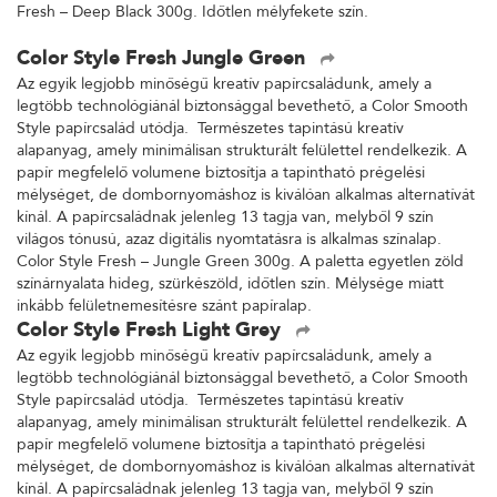
Fresh – Deep Black 300g. Időtlen mélyfekete szín.
Color Style Fresh Jungle Green
Az egyik legjobb minőségű kreatív papírcsaládunk, amely a
legtöbb technológiánál biztonsággal bevethető, a Color Smooth
Style papírcsalád utódja. Természetes tapintású kreatív
alapanyag, amely minimálisan strukturált felülettel rendelkezik. A
papír megfelelő volumene biztosítja a tapintható prégelési
mélységet, de dombornyomáshoz is kiválóan alkalmas alternatívát
kínál. A papírcsaládnak jelenleg 13 tagja van, melyből 9 szín
világos tónusú, azaz digitális nyomtatásra is alkalmas színalap.
Color Style Fresh – Jungle Green 300g. A paletta egyetlen zöld
színárnyalata hideg, szürkészöld, időtlen szín. Mélysége miatt
inkább felületnemesítésre szánt papíralap.
Color Style Fresh Light Grey
Az egyik legjobb minőségű kreatív papírcsaládunk, amely a
legtöbb technológiánál biztonsággal bevethető, a Color Smooth
Style papírcsalád utódja. Természetes tapintású kreatív
alapanyag, amely minimálisan strukturált felülettel rendelkezik. A
papír megfelelő volumene biztosítja a tapintható prégelési
mélységet, de dombornyomáshoz is kiválóan alkalmas alternatívát
kínál. A papírcsaládnak jelenleg 13 tagja van, melyből 9 szín