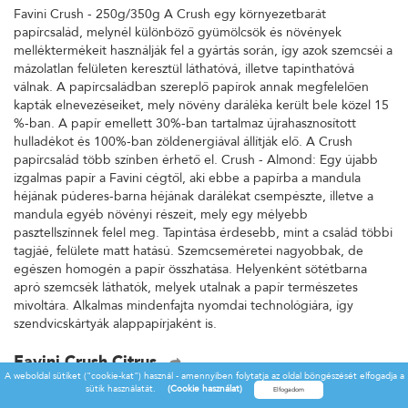
Favini Crush - 250g/350g A Crush egy környezetbarát
papírcsalád, melynél különböző gyümölcsök és növények
melléktermékeit használják fel a gyártás során, így azok szemcséi a
mázolatlan felületen keresztül láthatóvá, illetve tapinthatóvá
válnak. A papírcsaládban szereplő papírok annak megfelelően
kapták elnevezéseiket, mely növény daráléka került bele közel 15
%-ban. A papír emellett 30%-ban tartalmaz újrahasznosított
hulladékot és 100%-ban zöldenergiával állítják elő. A Crush
papírcsalád több színben érhető el. Crush - Almond: Egy újabb
izgalmas papír a Favini cégtől, aki ebbe a papírba a mandula
héjának púderes-barna héjának darálékat csempészte, illetve a
mandula egyéb növényi részeit, mely egy mélyebb
pasztellszínnek felel meg. Tapintása érdesebb, mint a család többi
tagjáé, felülete matt hatású. Szemcseméretei nagyobbak, de
egészen homogén a papír összhatása. Helyenként sötétbarna
apró szemcsék láthatók, melyek utalnak a papír természetes
mivoltára. Alkalmas mindenfajta nyomdai technológiára, így
szendvicskártyák alappapírjaként is.
Favini Crush Citrus
A weboldal sütiket ("cookie-kat") használ - amennyiben folytatja az oldal böngészését elfogadja a
Favini Crush - 250g/350g A Crush egy környezetbarát
sütik használatát.
(Cookie használat)
papírcsalád, melynél különböző gyümölcsök és növények