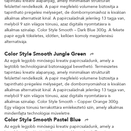
tapintású kreatív alapanyag, amely minimálisan strukturált
felülettel rendelkezik. A papír megfelelő volumene biztosítja a
tapintható prégelési mélységet, de dombornyomáshoz is kiválóan
alkalmas alternatívát kínál. A papírcsaládnak jelenleg 13 tagja van,
melyből 9 szín világos tónusú, azaz digitális nyomtatásra is
alkalmas színalap. Color Style Smooth – Dark Blue 300g. A fekete
papír egyik tökéletes, időtlen, kellően komoly megjelenésű
alternatívája.
Color Style Smooth Jungle Green
Az egyik legjobb minőségű kreatív papírcsaládunk, amely a
legtöbb technológiánál biztonsággal bevethető. Természetes
tapintású kreatív alapanyag, amely minimálisan strukturált
felülettel rendelkezik. A papír megfelelő volumene biztosítja a
tapintható prégelési mélységet, de dombornyomáshoz is kiválóan
alkalmas alternatívát kínál. A papírcsaládnak jelenleg 13 tagja van,
melyből 9 szín világos tónusú, azaz digitális nyomtatásra is
alkalmas színalap. Color Style Smooth – Copper Orange 300g.
Egy világos tónusú terrakottára emlékeztető szín, amely alkalmas
mindenfajta technológiai műveletre.
Color Style Smooth Pastel Blue
Az egyik legjobb minőségű kreatív papírcsaládunk, amely a