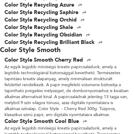
Color Style Recycling Azure
Color Style Recycling Saphire
Color Style Recycling Orchid
Color Style Recycling Shale
Color Style Recycling Obsidian
Color Style Recycling Brilliant Black
Color Style Smooth
Color Style Smooth Cherry Red
Az egyik legjobb minőségű kreatív papírcsaládunk, amely a
legtöbb technológiánál biztonsággal bevethető. Természetes
tapintású kreatív alapanyag, amely minimálisan strukturált
felülettel rendelkezik. A papír megfelelő volumene biztosítja a
tapintható prégelési mélységet, de dombornyomáshoz is kiválóan
alkalmas alternatívát kínál. A papírcsaládnak jelenleg 13 tagja van,
melyből 9 szín világos tónusú, azaz digitális nyomtatásra is
alkalmas színalap. Color Style - Cherry Red 300g: Tűzpiros,
klasszikus színű papír, ami digitális nyomtatásra alkalmas.
Color Style Smooth Cool Blue
Az egyik legjobb minőségű kreatív papírcsaládunk, amely a