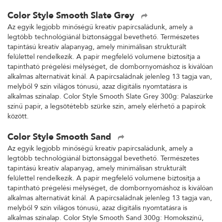
Color Style Smooth Slate Grey
Az egyik legjobb minőségű kreatív papírcsaládunk, amely a
legtöbb technológiánál biztonsággal bevethető. Természetes
tapintású kreatív alapanyag, amely minimálisan strukturált
felülettel rendelkezik. A papír megfelelő volumene biztosítja a
tapintható prégelési mélységet, de dombornyomáshoz is kiválóan
alkalmas alternatívát kínál. A papírcsaládnak jelenleg 13 tagja van,
melyből 9 szín világos tónusú, azaz digitális nyomtatásra is
alkalmas színalap. Color Style Smooth Slate Grey 300g: Palaszürke
színű papír, a legsötétebb szürke szín, amely elérhető a papírok
között.
Color Style Smooth Sand
Az egyik legjobb minőségű kreatív papírcsaládunk, amely a
legtöbb technológiánál biztonsággal bevethető. Természetes
tapintású kreatív alapanyag, amely minimálisan strukturált
felülettel rendelkezik. A papír megfelelő volumene biztosítja a
tapintható prégelési mélységet, de dombornyomáshoz is kiválóan
alkalmas alternatívát kínál. A papírcsaládnak jelenleg 13 tagja van,
melyből 9 szín világos tónusú, azaz digitális nyomtatásra is
alkalmas színalap. Color Style Smooth Sand 300g: Homokszínű,