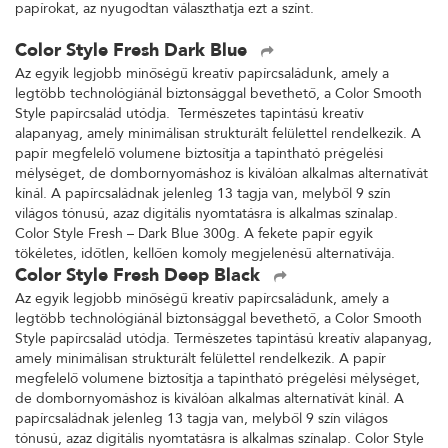
papírokat, az nyugodtan választhatja ezt a színt.
Color Style Fresh Dark Blue
Az egyik legjobb minőségű kreatív papírcsaládunk, amely a
legtöbb technológiánál biztonsággal bevethető, a Color Smooth
Style papírcsalád utódja. Természetes tapintású kreatív
alapanyag, amely minimálisan strukturált felülettel rendelkezik. A
papír megfelelő volumene biztosítja a tapintható prégelési
mélységet, de dombornyomáshoz is kiválóan alkalmas alternatívát
kínál. A papírcsaládnak jelenleg 13 tagja van, melyből 9 szín
világos tónusú, azaz digitális nyomtatásra is alkalmas színalap.
Color Style Fresh – Dark Blue 300g. A fekete papír egyik
tökéletes, időtlen, kellően komoly megjelenésű alternatívája.
Color Style Fresh Deep Black
Az egyik legjobb minőségű kreatív papírcsaládunk, amely a
legtöbb technológiánál biztonsággal bevethető, a Color Smooth
Style papírcsalád utódja. Természetes tapintású kreatív alapanyag,
amely minimálisan strukturált felülettel rendelkezik. A papír
megfelelő volumene biztosítja a tapintható prégelési mélységet,
de dombornyomáshoz is kiválóan alkalmas alternatívát kínál. A
papírcsaládnak jelenleg 13 tagja van, melyből 9 szín világos
tónusú, azaz digitális nyomtatásra is alkalmas színalap. Color Style