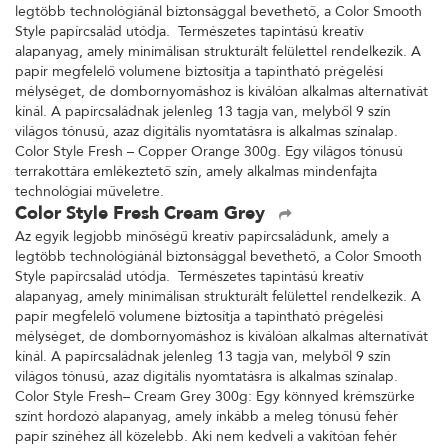
legtöbb technológiánál biztonsággal bevethető, a Color Smooth
Style papírcsalád utódja. Természetes tapintású kreatív
alapanyag, amely minimálisan strukturált felülettel rendelkezik. A
papír megfelelő volumene biztosítja a tapintható prégelési
mélységet, de dombornyomáshoz is kiválóan alkalmas alternatívát
kínál. A papírcsaládnak jelenleg 13 tagja van, melyből 9 szín
világos tónusú, azaz digitális nyomtatásra is alkalmas színalap.
Color Style Fresh – Copper Orange 300g. Egy világos tónusú
terrakottára emlékeztető szín, amely alkalmas mindenfajta
technológiai műveletre.
Color Style Fresh Cream Grey
Az egyik legjobb minőségű kreatív papírcsaládunk, amely a
legtöbb technológiánál biztonsággal bevethető, a Color Smooth
Style papírcsalád utódja. Természetes tapintású kreatív
alapanyag, amely minimálisan strukturált felülettel rendelkezik. A
papír megfelelő volumene biztosítja a tapintható prégelési
mélységet, de dombornyomáshoz is kiválóan alkalmas alternatívát
kínál. A papírcsaládnak jelenleg 13 tagja van, melyből 9 szín
világos tónusú, azaz digitális nyomtatásra is alkalmas színalap.
Color Style Fresh– Cream Grey 300g: Egy könnyed krémszürke
színt hordozó alapanyag, amely inkább a meleg tónusú fehér
papír színéhez áll közelebb. Aki nem kedveli a vakítóan fehér