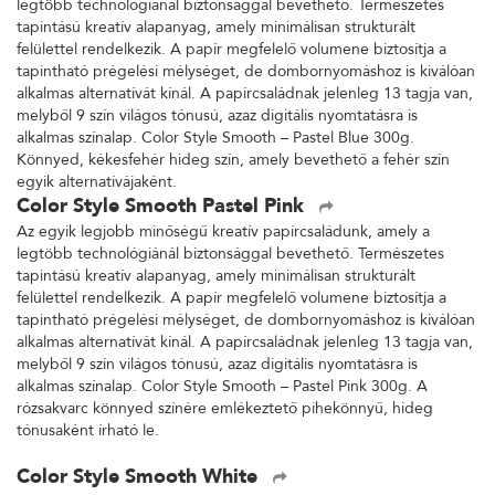
legtöbb technológiánál biztonsággal bevethető. Természetes
tapintású kreatív alapanyag, amely minimálisan strukturált
felülettel rendelkezik. A papír megfelelő volumene biztosítja a
tapintható prégelési mélységet, de dombornyomáshoz is kiválóan
alkalmas alternatívát kínál. A papírcsaládnak jelenleg 13 tagja van,
melyből 9 szín világos tónusú, azaz digitális nyomtatásra is
alkalmas színalap. Color Style Smooth – Pastel Blue 300g.
Könnyed, kékesfehér hideg szín, amely bevethető a fehér szín
egyik alternatívájaként.
Color Style Smooth Pastel Pink
Az egyik legjobb minőségű kreatív papírcsaládunk, amely a
legtöbb technológiánál biztonsággal bevethető. Természetes
tapintású kreatív alapanyag, amely minimálisan strukturált
felülettel rendelkezik. A papír megfelelő volumene biztosítja a
tapintható prégelési mélységet, de dombornyomáshoz is kiválóan
alkalmas alternatívát kínál. A papírcsaládnak jelenleg 13 tagja van,
melyből 9 szín világos tónusú, azaz digitális nyomtatásra is
alkalmas színalap. Color Style Smooth – Pastel Pink 300g. A
rózsakvarc könnyed színére emlékeztető pihekönnyű, hideg
tónusaként írható le.
Color Style Smooth White