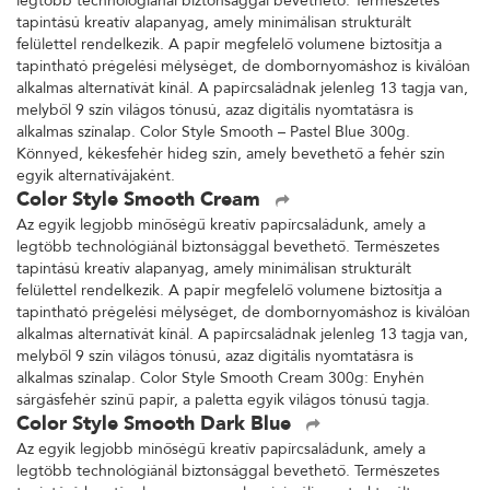
legtöbb technológiánál biztonsággal bevethető. Természetes
tapintású kreatív alapanyag, amely minimálisan strukturált
felülettel rendelkezik. A papír megfelelő volumene biztosítja a
tapintható prégelési mélységet, de dombornyomáshoz is kiválóan
alkalmas alternatívát kínál. A papírcsaládnak jelenleg 13 tagja van,
melyből 9 szín világos tónusú, azaz digitális nyomtatásra is
alkalmas színalap. Color Style Smooth – Pastel Blue 300g.
Könnyed, kékesfehér hideg szín, amely bevethető a fehér szín
egyik alternatívájaként.
Color Style Smooth Cream
Az egyik legjobb minőségű kreatív papírcsaládunk, amely a
legtöbb technológiánál biztonsággal bevethető. Természetes
tapintású kreatív alapanyag, amely minimálisan strukturált
felülettel rendelkezik. A papír megfelelő volumene biztosítja a
tapintható prégelési mélységet, de dombornyomáshoz is kiválóan
alkalmas alternatívát kínál. A papírcsaládnak jelenleg 13 tagja van,
melyből 9 szín világos tónusú, azaz digitális nyomtatásra is
alkalmas színalap. Color Style Smooth Cream 300g: Enyhén
sárgásfehér színű papír, a paletta egyik világos tónusú tagja.
Color Style Smooth Dark Blue
Az egyik legjobb minőségű kreatív papírcsaládunk, amely a
legtöbb technológiánál biztonsággal bevethető. Természetes