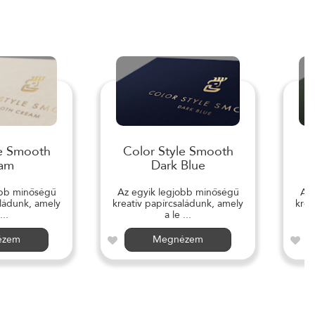
le Smooth
Color Style Smooth
C
am
Dark Blue
obb minőségű
Az egyik legjobb minőségű
Az 
aládunk, amely
kreatív papírcsaládunk, amely
krea
...
a le ...
ézem
Megnézem