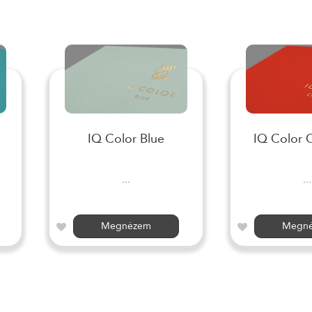
IQ Color Blue
IQ Color 
...
...
Megnézem
Megn