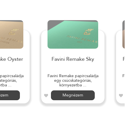
ake Oyster
Favini Remake Sky
Fa
papírcsaládja
Favini Remake papírcsaládja
Fav
tegóriás,
egy csúcskategóriás,
tba ...
környezetba ...
ézem
Megnézem