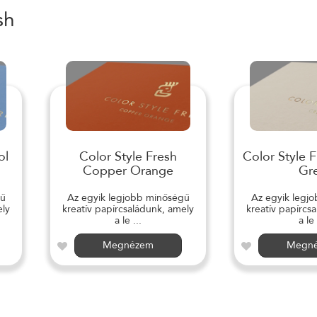
sh
ol
Color Style Fresh
Color Style 
Copper Orange
Gr
gű
Az egyik legjobb minőségű
Az egyik legj
ely
kreatív papírcsaládunk, amely
kreatív papírcs
a le ...
a le 
Megnézem
Megn