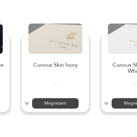
ue
Curious Skin Ivory
Curious S
Whi
...
...
Megnézem
Megn