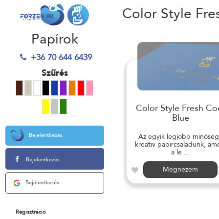
Color Style Fre
Papírok
+36 70 644 6439
Szűrés
Color Style Fresh Co
Blue
Bejelentkezés
Az egyik legjobb minősé
kreatív papírcsaládunk, am
a le ...
Bejelentkezés
Megnézem
Bejelentkezés
Regisztráció