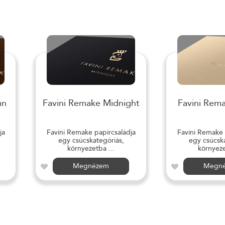
mn
Favini Remake Midnight
Favini Rem
ja
Favini Remake papírcsaládja
Favini Remake 
egy csúcskategóriás,
egy csúcska
környezetba ...
környeze
Megnézem
Megn