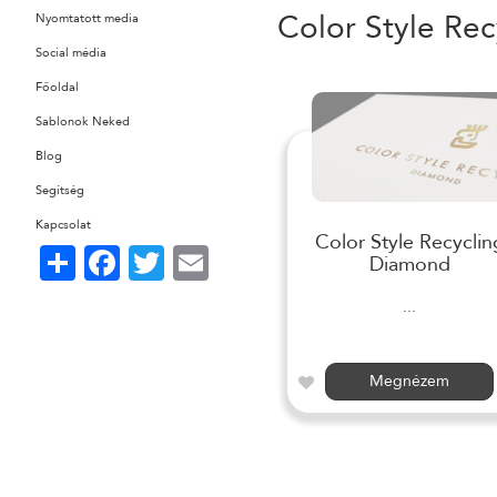
Color Style Rec
Nyomtatott media
Social média
Főoldal
Sablonok Neked
Blog
Segítség
Kapcsolat
Color Style Recyclin
Share
Facebook
Twitter
Email
Diamond
...
Megnézem