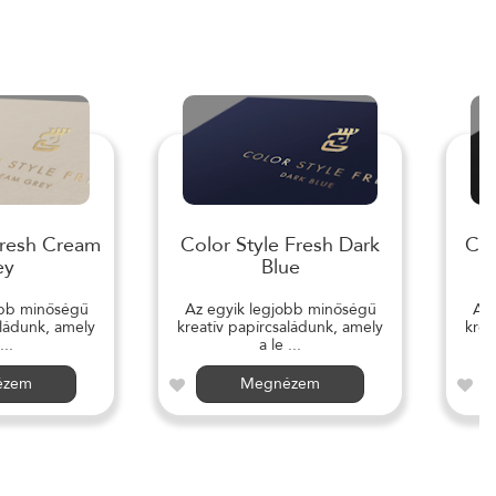
Fresh Cream
Color Style Fresh Dark
Col
ey
Blue
obb minőségű
Az egyik legjobb minőségű
Az 
aládunk, amely
kreatív papírcsaládunk, amely
krea
...
a le ...
ézem
Megnézem