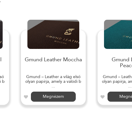
r
l
Gmund Leather Moccha
Gmund L
Peac
ső
Gmund – Leather a világ első
Gmund – Leather
i b
olyan papírja, amely a valódi b
olyan papírja, a
...
...
Megnézem
Megn