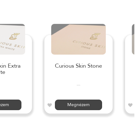
kin Extra
Curious Skin Stone
te
...
ézem
Megnézem