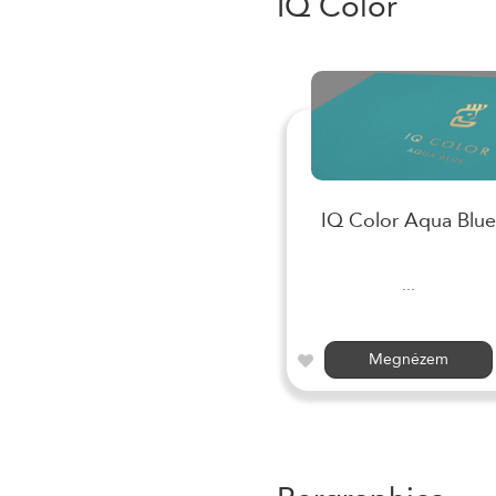
IQ Color
IQ Color Aqua Blue
...
Megnézem