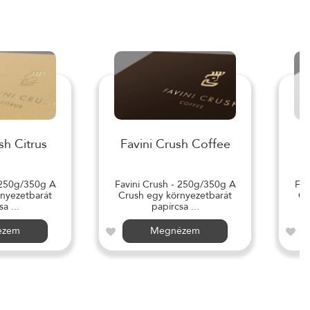
sh Citrus
Favini Crush Coffee
 250g/350g A
Favini Crush - 250g/350g A
Fav
nyezetbarát
Crush egy környezetbarát
Cr
a ...
papírcsa ...
ézem
Megnézem