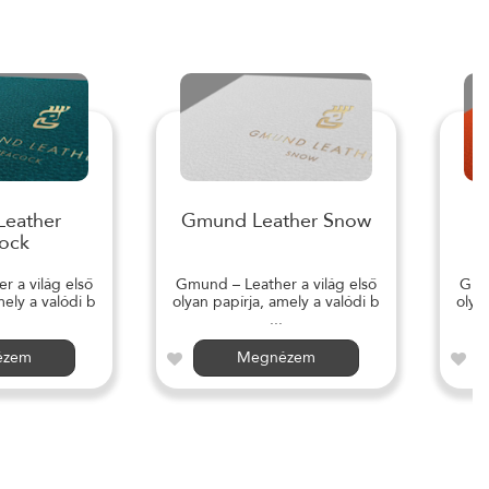
eather
Gmund Leather Snow
ock
 a világ első
Gmund – Leather a világ első
Gmun
mely a valódi b
olyan papírja, amely a valódi b
olya
...
ézem
Megnézem