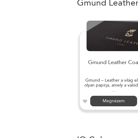
Gmund Leathe
Gmund Leather Coa
Gmund – Leather a világ el
olyan papírja, amely a valód
...
Megnézem