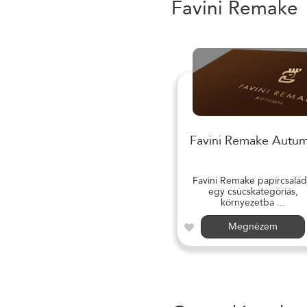
Favini Remake
Favini Remake Autu
Favini Remake papírcsalád
egy csúcskategóriás,
környezetba ...
Megnézem