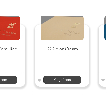
Coral Red
IQ Color Cream
I
...
ézem
Megnézem