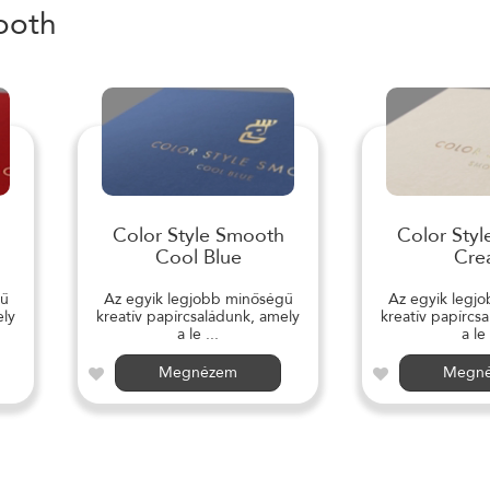
ooth
Color Style Smooth
Color Sty
Cool Blue
Cre
gű
Az egyik legjobb minőségű
Az egyik legj
ely
kreatív papírcsaládunk, amely
kreatív papírcs
a le ...
a le 
Megnézem
Megn