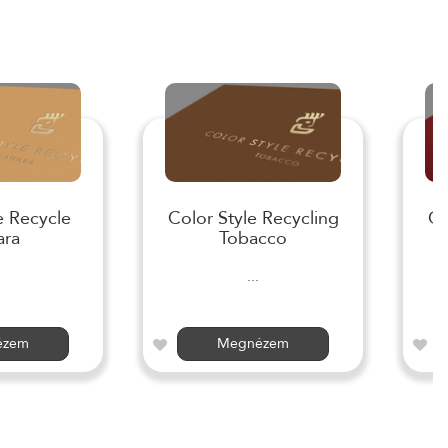
e Recycle
Color Style Recycling
Co
ara
Tobacco
...
ézem
Megnézem