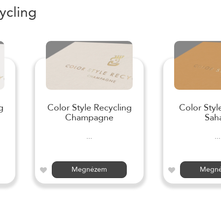
ycling
g
Color Style Recycling
Color Styl
Champagne
Sah
...
...
Megnézem
Megn