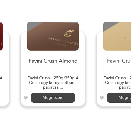
Favini Crush Almond
Favini Cru
 A
Favini Crush - 250g/350g A
Favini Crush -
t
Crush egy környezetbarát
Crush egy kör
papírcsa ...
papírcs
Megnézem
Megn