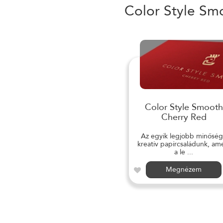
Color Style Sm
Color Style Smooth
Cherry Red
Az egyik legjobb minősé
kreatív papírcsaládunk, am
a le ...
Megnézem