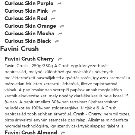
Curious Skin Purple
Curious Skin Pink
Curious Skin Red
Curious Skin Orange
Curious Skin Mocha
Curious Skin Black
Favini Crush
Favini Crush Cherry
Favini Crush - 250g/350g A Crush egy környezetbarát
papírcsalád, melynél különböző gyümölcsök és növények
melléktermékeit használják fel a gyártás során, így azok szemcséi a
mázolatlan felületen keresztül láthatóvá, illetve tapinthatóvá
válnak. A papírcsaládban szereplő papírok annak megfelelően
kapták elnevezéseiket, mely növény daráléka került bele közel 15
%-ban. A papír emellett 30%-ban tartalmaz újrahasznosított
hulladékot és 100%-ban zöldenergiával állítják elő. A Crush
papírcsalád több színben érhető el.
Crush - Cherry:
nem túl tüzes,
piros árnyalatú enyhén szemcsés papíralap. Alkalmas mindenfajta
nyomdai technológiára, így szendvicskártyák alappapírjaként is.
Favini Crush Almond