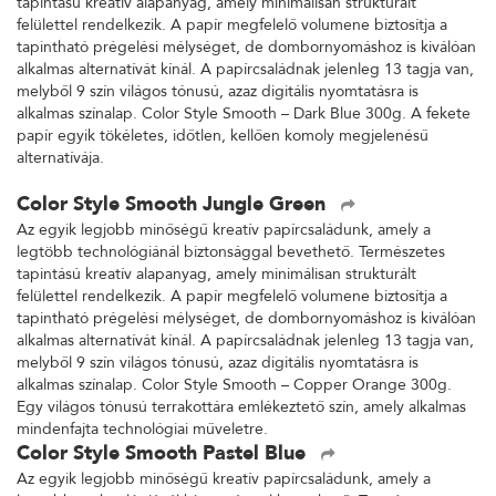
tapintású kreatív alapanyag, amely minimálisan strukturált
felülettel rendelkezik. A papír megfelelő volumene biztosítja a
tapintható prégelési mélységet, de dombornyomáshoz is kiválóan
alkalmas alternatívát kínál. A papírcsaládnak jelenleg 13 tagja van,
melyből 9 szín világos tónusú, azaz digitális nyomtatásra is
alkalmas színalap. Color Style Smooth – Dark Blue 300g. A fekete
papír egyik tökéletes, időtlen, kellően komoly megjelenésű
alternatívája.
Color Style Smooth Jungle Green
Az egyik legjobb minőségű kreatív papírcsaládunk, amely a
legtöbb technológiánál biztonsággal bevethető. Természetes
tapintású kreatív alapanyag, amely minimálisan strukturált
felülettel rendelkezik. A papír megfelelő volumene biztosítja a
tapintható prégelési mélységet, de dombornyomáshoz is kiválóan
alkalmas alternatívát kínál. A papírcsaládnak jelenleg 13 tagja van,
melyből 9 szín világos tónusú, azaz digitális nyomtatásra is
alkalmas színalap. Color Style Smooth – Copper Orange 300g.
Egy világos tónusú terrakottára emlékeztető szín, amely alkalmas
mindenfajta technológiai műveletre.
Color Style Smooth Pastel Blue
Az egyik legjobb minőségű kreatív papírcsaládunk, amely a