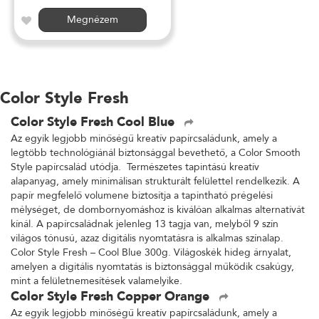
Megnézem
Color Style Fresh
Color Style Fresh Cool Blue
Az egyik legjobb minőségű kreatív papírcsaládunk, amely a
legtöbb technológiánál biztonsággal bevethető, a Color Smooth
Style papírcsalád utódja. Természetes tapintású kreatív
alapanyag, amely minimálisan strukturált felülettel rendelkezik. A
papír megfelelő volumene biztosítja a tapintható prégelési
mélységet, de dombornyomáshoz is kiválóan alkalmas alternatívát
kínál. A papírcsaládnak jelenleg 13 tagja van, melyből 9 szín
világos tónusú, azaz digitális nyomtatásra is alkalmas színalap.
Color Style Fresh – Cool Blue 300g. Világoskék hideg árnyalat,
amelyen a digitális nyomtatás is biztonsággal működik csakúgy,
mint a felületnemesítések valamelyike.
Color Style Fresh Copper Orange
Az egyik legjobb minőségű kreatív papírcsaládunk, amely a