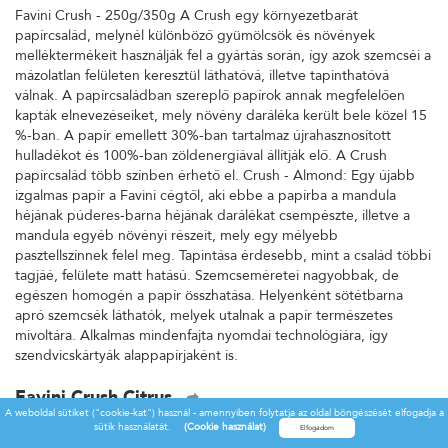
Favini Crush - 250g/350g A Crush egy környezetbarát
papírcsalád, melynél különböző gyümölcsök és növények
melléktermékeit használják fel a gyártás során, így azok szemcséi a
mázolatlan felületen keresztül láthatóvá, illetve tapinthatóvá
válnak. A papírcsaládban szereplő papírok annak megfelelően
kapták elnevezéseiket, mely növény daráléka került bele közel 15
%-ban. A papír emellett 30%-ban tartalmaz újrahasznosított
hulladékot és 100%-ban zöldenergiával állítják elő. A Crush
papírcsalád több színben érhető el. Crush - Almond: Egy újabb
izgalmas papír a Favini cégtől, aki ebbe a papírba a mandula
héjának púderes-barna héjának darálékat csempészte, illetve a
mandula egyéb növényi részeit, mely egy mélyebb
pasztellszínnek felel meg. Tapintása érdesebb, mint a család többi
tagjáé, felülete matt hatású. Szemcseméretei nagyobbak, de
egészen homogén a papír összhatása. Helyenként sötétbarna
apró szemcsék láthatók, melyek utalnak a papír természetes
mivoltára. Alkalmas mindenfajta nyomdai technológiára, így
szendvicskártyák alappapírjaként is.
Favini Crush Citrus
A weboldal sütiket ("cookie-kat") használ - amennyiben folytatja az oldal böngészését elfogadja a
Favini Crush - 250g/350g A Crush egy környezetbarát
sütik használatát.
(Cookie használat)
papírcsalád, melynél különböző gyümölcsök és növények