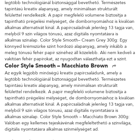
legtöbb technológiánál biztonsággal bevethető. Természetes
tapintású kreatív alapanyag, amely minimálisan strukturált
felülettel rendelkezik. A papír megfelelő volumene biztosítja a
tapintható prégelési mélységet, de dombornyomáshoz is kiválóan
alkalmas alternatívát kínál. A papírcsaládnak jelenleg 13 tagja van,
melyből 9 szín világos tónusú, azaz digitális nyomtatásra is
alkalmas színalap. Color Style Smooth– Cream Grey 300g: Egy
könnyed krémszürke színt hordozó alapanyag, amely inkább a
meleg tónusú fehér papír színéhez áll közelebb. Aki nem kedveli a
vakítóan fehér papírokat, az nyugodtan választhatja ezt a színt.
Color Style Smooth – Macchiato Brown
Az egyik legjobb minőségű kreatív papírcsaládunk, amely a
legtöbb technológiánál biztonsággal bevethető. Természetes
tapintású kreatív alapanyag, amely minimálisan strukturált
felülettel rendelkezik. A papír megfelelő volumene biztosítja a
tapintható prégelési mélységet, de dombornyomáshoz is kiválóan
alkalmas alternatívát kínál. A papírcsaládnak jelenleg 13 tagja van,
melyből 9 szín világos tónusú, azaz digitális nyomtatásra is
alkalmas színalap. Color Style Smooth – Macchiato Brown 300g:
Valóban egy kellemes tejeskávénak megfeleltethető a színvilága,
digitális nyomtatásra alkalmas színmélységet ad.