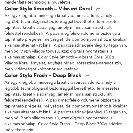
mindenfajta technológiai műveletre.
Color Style Smooth – Vibrant Coral
Az egyik legjobb minőségű kreatív papírcsaládunk, amely a
legtöbb technológiánál biztonsággal bevethető. Természetes
tapintású kreatív alapanyag, amely minimálisan strukturált
felülettel rendelkezik. A papír megfelelő volumene biztosítja a
tapintható prégelési mélységet, de dombornyomáshoz is kiválóan
alkalmas alternatívát kínál. A papírcsaládnak jelenleg 13 tagja van,
melyből 9 szín világos tónusú, azaz digitális nyomtatásra is
alkalmas színalap. Color Style Smooth – Vibrant Coral 300g.
Világos Korall árnyalat, egyfajta hideg, rózsaszínes-narancs szín,
mely vidámságot kölcsönöz arculatának.
Color Style Fresh – Deep Black
Az egyik legjobb minőségű kreatív papírcsaládunk, amely a
legtöbb technológiánál biztonsággal bevethető. Természetes
tapintású kreatív alapanyag, amely minimálisan strukturált
felülettel rendelkezik. A papír megfelelő volumene biztosítja a
tapintható prégelési mélységet, de dombornyomáshoz is kiválóan
alkalmas alternatívát kínál. A papírcsaládnak jelenleg 13 tagja van,
melyből 9 szín világos tónusú, azaz digitális nyomtatásra is
alkalmas színalap. Color Style Fresh – Deep Black 300g. Időtlen
mélyfekete szín.