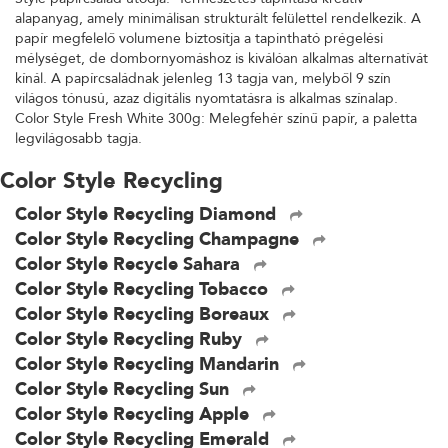
alapanyag, amely minimálisan strukturált felülettel rendelkezik. A
papír megfelelő volumene biztosítja a tapintható prégelési
mélységet, de dombornyomáshoz is kiválóan alkalmas alternatívát
kínál. A papírcsaládnak jelenleg 13 tagja van, melyből 9 szín
világos tónusú, azaz digitális nyomtatásra is alkalmas színalap.
Color Style Fresh White 300g: Melegfehér színű papír, a paletta
legvilágosabb tagja.
Color Style Recycling
Color Style Recycling Diamond
Color Style Recycling Champagne
Color Style Recycle Sahara
Color Style Recycling Tobacco
Color Style Recycling Boreaux
Color Style Recycling Ruby
Color Style Recycling Mandarin
Color Style Recycling Sun
Color Style Recycling Apple
Color Style Recycling Emerald