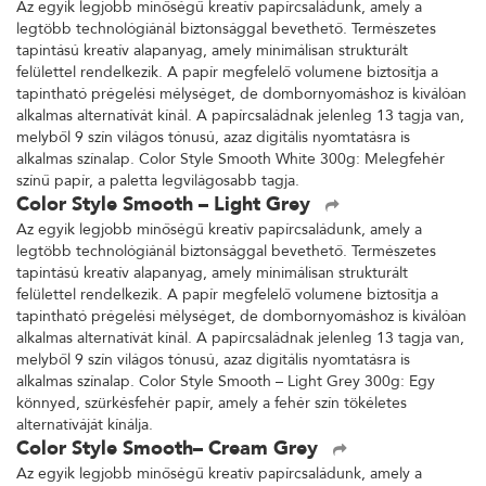
Az egyik legjobb minőségű kreatív papírcsaládunk, amely a
legtöbb technológiánál biztonsággal bevethető. Természetes
tapintású kreatív alapanyag, amely minimálisan strukturált
felülettel rendelkezik. A papír megfelelő volumene biztosítja a
tapintható prégelési mélységet, de dombornyomáshoz is kiválóan
alkalmas alternatívát kínál. A papírcsaládnak jelenleg 13 tagja van,
melyből 9 szín világos tónusú, azaz digitális nyomtatásra is
alkalmas színalap. Color Style Smooth White 300g: Melegfehér
színű papír, a paletta legvilágosabb tagja.
Color Style Smooth – Light Grey
Az egyik legjobb minőségű kreatív papírcsaládunk, amely a
legtöbb technológiánál biztonsággal bevethető. Természetes
tapintású kreatív alapanyag, amely minimálisan strukturált
felülettel rendelkezik. A papír megfelelő volumene biztosítja a
tapintható prégelési mélységet, de dombornyomáshoz is kiválóan
alkalmas alternatívát kínál. A papírcsaládnak jelenleg 13 tagja van,
melyből 9 szín világos tónusú, azaz digitális nyomtatásra is
alkalmas színalap. Color Style Smooth – Light Grey 300g: Egy
könnyed, szürkésfehér papír, amely a fehér szín tökéletes
alternatíváját kínálja.
Color Style Smooth– Cream Grey
Az egyik legjobb minőségű kreatív papírcsaládunk, amely a