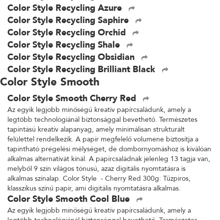
Color Style Recycling Azure
Color Style Recycling Saphire
Color Style Recycling Orchid
Color Style Recycling Shale
Color Style Recycling Obsidian
Color Style Recycling Brilliant Black
Color Style Smooth
Color Style Smooth Cherry Red
Az egyik legjobb minőségű kreatív papírcsaládunk, amely a
legtöbb technológiánál biztonsággal bevethető. Természetes
tapintású kreatív alapanyag, amely minimálisan strukturált
felülettel rendelkezik. A papír megfelelő volumene biztosítja a
tapintható prégelési mélységet, de dombornyomáshoz is kiválóan
alkalmas alternatívát kínál. A papírcsaládnak jelenleg 13 tagja van,
melyből 9 szín világos tónusú, azaz digitális nyomtatásra is
alkalmas színalap. Color Style - Cherry Red 300g: Tűzpiros,
klasszikus színű papír, ami digitális nyomtatásra alkalmas.
Color Style Smooth Cool Blue
Az egyik legjobb minőségű kreatív papírcsaládunk, amely a