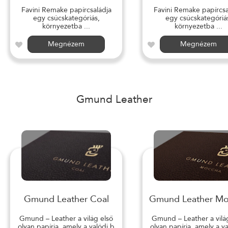
Favini Remake papírcsaládja
Favini Remake papírcsa
egy csúcskategóriás,
egy csúcskategóriá
környezetba ...
környezetba ...
Megnézem
Megnézem
Gmund Leather
Gmund Leather Coal
Gmund Leather M
Gmund – Leather a világ első
Gmund – Leather a vilá
olyan papírja, amely a valódi b
olyan papírja, amely a v