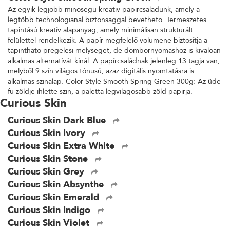
Az egyik legjobb minőségű kreatív papírcsaládunk, amely a
legtöbb technológiánál biztonsággal bevethető. Természetes
tapintású kreatív alapanyag, amely minimálisan strukturált
felülettel rendelkezik. A papír megfelelő volumene biztosítja a
tapintható prégelési mélységet, de dombornyomáshoz is kiválóan
alkalmas alternatívát kínál. A papírcsaládnak jelenleg 13 tagja van,
melyből 9 szín világos tónusú, azaz digitális nyomtatásra is
alkalmas színalap. Color Style Smooth Spring Green 300g: Az üde
fű zöldje ihlette szín, a paletta legvilágosabb zöld papírja.
Curious Skin
Curious Skin Dark Blue
Curious Skin Ivory
Curious Skin Extra White
Curious Skin Stone
Curious Skin Grey
Curious Skin Absynthe
Curious Skin Emerald
Curious Skin Indigo
Curious Skin Violet