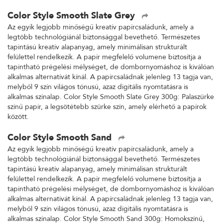
Color Style Smooth Slate Grey
Az egyik legjobb minőségű kreatív papírcsaládunk, amely a
legtöbb technológiánál biztonsággal bevethető. Természetes
tapintású kreatív alapanyag, amely minimálisan strukturált
felülettel rendelkezik. A papír megfelelő volumene biztosítja a
tapintható prégelési mélységet, de dombornyomáshoz is kiválóan
alkalmas alternatívát kínál. A papírcsaládnak jelenleg 13 tagja van,
melyből 9 szín világos tónusú, azaz digitális nyomtatásra is
alkalmas színalap. Color Style Smooth Slate Grey 300g: Palaszürke
színű papír, a legsötétebb szürke szín, amely elérhető a papírok
között.
Color Style Smooth Sand
Az egyik legjobb minőségű kreatív papírcsaládunk, amely a
legtöbb technológiánál biztonsággal bevethető. Természetes
tapintású kreatív alapanyag, amely minimálisan strukturált
felülettel rendelkezik. A papír megfelelő volumene biztosítja a
tapintható prégelési mélységet, de dombornyomáshoz is kiválóan
alkalmas alternatívát kínál. A papírcsaládnak jelenleg 13 tagja van,
melyből 9 szín világos tónusú, azaz digitális nyomtatásra is
alkalmas színalap. Color Style Smooth Sand 300g: Homokszínű,