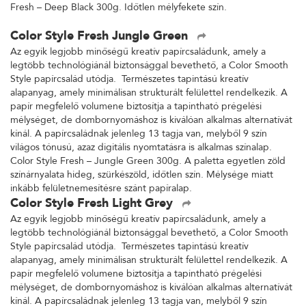
Fresh – Deep Black 300g. Időtlen mélyfekete szín.
Color Style Fresh Jungle Green
Az egyik legjobb minőségű kreatív papírcsaládunk, amely a
legtöbb technológiánál biztonsággal bevethető, a Color Smooth
Style papírcsalád utódja. Természetes tapintású kreatív
alapanyag, amely minimálisan strukturált felülettel rendelkezik. A
papír megfelelő volumene biztosítja a tapintható prégelési
mélységet, de dombornyomáshoz is kiválóan alkalmas alternatívát
kínál. A papírcsaládnak jelenleg 13 tagja van, melyből 9 szín
világos tónusú, azaz digitális nyomtatásra is alkalmas színalap.
Color Style Fresh – Jungle Green 300g. A paletta egyetlen zöld
színárnyalata hideg, szürkészöld, időtlen szín. Mélysége miatt
inkább felületnemesítésre szánt papíralap.
Color Style Fresh Light Grey
Az egyik legjobb minőségű kreatív papírcsaládunk, amely a
legtöbb technológiánál biztonsággal bevethető, a Color Smooth
Style papírcsalád utódja. Természetes tapintású kreatív
alapanyag, amely minimálisan strukturált felülettel rendelkezik. A
papír megfelelő volumene biztosítja a tapintható prégelési
mélységet, de dombornyomáshoz is kiválóan alkalmas alternatívát
kínál. A papírcsaládnak jelenleg 13 tagja van, melyből 9 szín