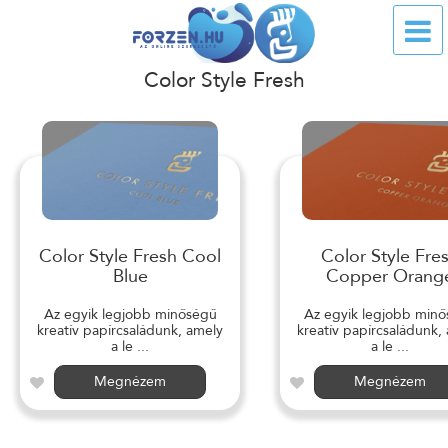
Color Style Fresh
Color Style Fresh Cool
Color Style Fre
Blue
Copper Orang
Az egyik legjobb minőségű
Az egyik legjobb min
kreatív papírcsaládunk, amely
kreatív papírcsaládunk,
a le ...
a le ...
Megnézem
Megnézem