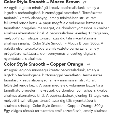
Color Style Smooth – Mocca Brown
Az egyik legjobb minőségű kreatív papírcsaládunk, amely a
legtöbb technológiánál biztonsággal bevethető. Természetes
tapintású kreatív alapanyag, amely minimálisan strukturált
felülettel rendelkezik. A papír megfelelő volumene biztosítja a
tapintható prégelési mélységet, de dombornyomáshoz is kiválóan
alkalmas alternatívát kínál. A papírcsaládnak jelenleg 13 tagja van,
melyből 9 szín világos tónusú, azaz digitális nyomtatásra is
alkalmas színalap. Color Style Smooth – Mocca Brown 300g. A
paletta első, tejcsokoládéra emlékeztető barna színe, amely
prégelésre, szitázásra, dombornyomásra, esetleg digitális
nyomtatásra is alkalmas.
Color Style Smooth – Copper Orange
Az egyik legjobb minőségű kreatív papírcsaládunk, amely a
legtöbb technológiánál biztonsággal bevethető. Természetes
tapintású kreatív alapanyag, amely minimálisan strukturált
felülettel rendelkezik. A papír megfelelő volumene biztosítja a
tapintható prégelési mélységet, de dombornyomáshoz is kiválóan
alkalmas alternatívát kínál. A papírcsaládnak jelenleg 13 tagja van,
melyből 9 szín világos tónusú, azaz digitális nyomtatásra is
alkalmas színalap. Color Style Smooth – Copper Orange 300g.
Egy világos tónusú terrakottára emlékeztető szín, amely alkalmas