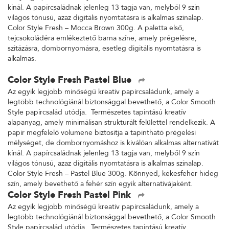
kínál. A papírcsaládnak jelenleg 13 tagja van, melyből 9 szín
világos tónusú, azaz digitális nyomtatásra is alkalmas színalap.
Color Style Fresh – Mocca Brown 300g. A paletta első,
tejcsokoládéra emlékeztető barna színe, amely prégelésre,
szitázásra, dombornyomásra, esetleg digitális nyomtatásra is
alkalmas.
Color Style Fresh Pastel Blue
Az egyik legjobb minőségű kreatív papírcsaládunk, amely a
legtöbb technológiánál biztonsággal bevethető, a Color Smooth
Style papírcsalád utódja. Természetes tapintású kreatív
alapanyag, amely minimálisan strukturált felülettel rendelkezik. A
papír megfelelő volumene biztosítja a tapintható prégelési
mélységet, de dombornyomáshoz is kiválóan alkalmas alternatívát
kínál. A papírcsaládnak jelenleg 13 tagja van, melyből 9 szín
világos tónusú, azaz digitális nyomtatásra is alkalmas színalap.
Color Style Fresh – Pastel Blue 300g. Könnyed, kékesfehér hideg
szín, amely bevethető a fehér szín egyik alternatívájaként.
Color Style Fresh Pastel Pink
Az egyik legjobb minőségű kreatív papírcsaládunk, amely a
legtöbb technológiánál biztonsággal bevethető, a Color Smooth
Style papírcsalád utódja. Természetes tapintású kreatív