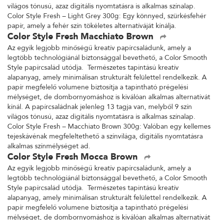
világos tónusú, azaz digitális nyomtatásra is alkalmas színalap.
Color Style Fresh – Light Grey 300g: Egy könnyed, szürkésfehér
papír, amely a fehér szín tökéletes alternatíváját kínálja.
Color Style Fresh Macchiato Brown
Az egyik legjobb minőségű kreatív papírcsaládunk, amely a
legtöbb technológiánál biztonsággal bevethető, a Color Smooth
Style papírcsalád utódja. Természetes tapintású kreatív
alapanyag, amely minimálisan strukturált felülettel rendelkezik. A
papír megfelelő volumene biztosítja a tapintható prégelési
mélységet, de dombornyomáshoz is kiválóan alkalmas alternatívát
kínál. A papírcsaládnak jelenleg 13 tagja van, melyből 9 szín
világos tónusú, azaz digitális nyomtatásra is alkalmas színalap.
Color Style Fresh – Macchiato Brown 300g: Valóban egy kellemes
tejeskávénak megfeleltethető a színvilága, digitális nyomtatásra
alkalmas színmélységet ad.
Color Style Fresh Mocca Brown
Az egyik legjobb minőségű kreatív papírcsaládunk, amely a
legtöbb technológiánál biztonsággal bevethető, a Color Smooth
Style papírcsalád utódja. Természetes tapintású kreatív
alapanyag, amely minimálisan strukturált felülettel rendelkezik. A
papír megfelelő volumene biztosítja a tapintható prégelési
mélységet, de dombornyomáshoz is kiválóan alkalmas alternatívát