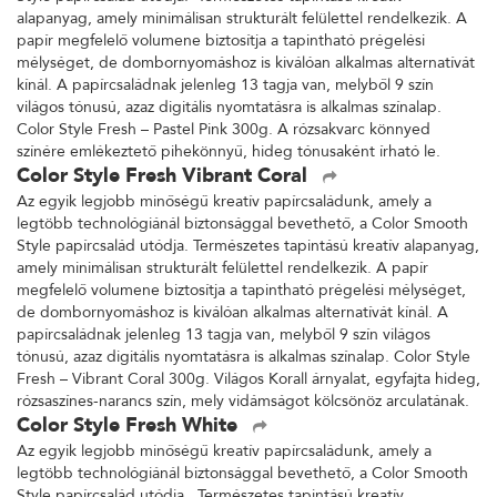
alapanyag, amely minimálisan strukturált felülettel rendelkezik. A
papír megfelelő volumene biztosítja a tapintható prégelési
mélységet, de dombornyomáshoz is kiválóan alkalmas alternatívát
kínál. A papírcsaládnak jelenleg 13 tagja van, melyből 9 szín
világos tónusú, azaz digitális nyomtatásra is alkalmas színalap.
Color Style Fresh – Pastel Pink 300g. A rózsakvarc könnyed
színére emlékeztető pihekönnyű, hideg tónusaként írható le.
Color Style Fresh Vibrant Coral
Az egyik legjobb minőségű kreatív papírcsaládunk, amely a
legtöbb technológiánál biztonsággal bevethető, a Color Smooth
Style papírcsalád utódja. Természetes tapintású kreatív alapanyag,
amely minimálisan strukturált felülettel rendelkezik. A papír
megfelelő volumene biztosítja a tapintható prégelési mélységet,
de dombornyomáshoz is kiválóan alkalmas alternatívát kínál. A
papírcsaládnak jelenleg 13 tagja van, melyből 9 szín világos
tónusú, azaz digitális nyomtatásra is alkalmas színalap. Color Style
Fresh – Vibrant Coral 300g. Világos Korall árnyalat, egyfajta hideg,
rózsaszínes-narancs szín, mely vidámságot kölcsönöz arculatának.
Color Style Fresh White
Az egyik legjobb minőségű kreatív papírcsaládunk, amely a
legtöbb technológiánál biztonsággal bevethető, a Color Smooth
Style papírcsalád utódja. Természetes tapintású kreatív