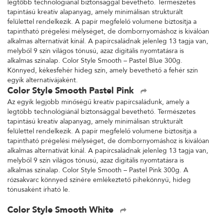
legtöbb technológiánál biztonsággal bevethető. Természetes
tapintású kreatív alapanyag, amely minimálisan strukturált
felülettel rendelkezik. A papír megfelelő volumene biztosítja a
tapintható prégelési mélységet, de dombornyomáshoz is kiválóan
alkalmas alternatívát kínál. A papírcsaládnak jelenleg 13 tagja van,
melyből 9 szín világos tónusú, azaz digitális nyomtatásra is
alkalmas színalap. Color Style Smooth – Pastel Blue 300g.
Könnyed, kékesfehér hideg szín, amely bevethető a fehér szín
egyik alternatívájaként.
Color Style Smooth Pastel Pink
Az egyik legjobb minőségű kreatív papírcsaládunk, amely a
legtöbb technológiánál biztonsággal bevethető. Természetes
tapintású kreatív alapanyag, amely minimálisan strukturált
felülettel rendelkezik. A papír megfelelő volumene biztosítja a
tapintható prégelési mélységet, de dombornyomáshoz is kiválóan
alkalmas alternatívát kínál. A papírcsaládnak jelenleg 13 tagja van,
melyből 9 szín világos tónusú, azaz digitális nyomtatásra is
alkalmas színalap. Color Style Smooth – Pastel Pink 300g. A
rózsakvarc könnyed színére emlékeztető pihekönnyű, hideg
tónusaként írható le.
Color Style Smooth White