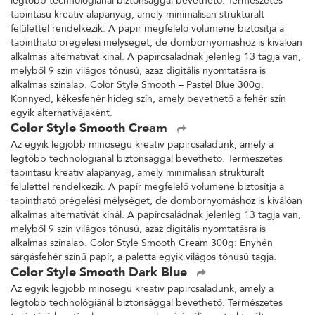
legtöbb technológiánál biztonsággal bevethető. Természetes
tapintású kreatív alapanyag, amely minimálisan strukturált
felülettel rendelkezik. A papír megfelelő volumene biztosítja a
tapintható prégelési mélységet, de dombornyomáshoz is kiválóan
alkalmas alternatívát kínál. A papírcsaládnak jelenleg 13 tagja van,
melyből 9 szín világos tónusú, azaz digitális nyomtatásra is
alkalmas színalap. Color Style Smooth – Pastel Blue 300g.
Könnyed, kékesfehér hideg szín, amely bevethető a fehér szín
egyik alternatívájaként.
Color Style Smooth Cream
Az egyik legjobb minőségű kreatív papírcsaládunk, amely a
legtöbb technológiánál biztonsággal bevethető. Természetes
tapintású kreatív alapanyag, amely minimálisan strukturált
felülettel rendelkezik. A papír megfelelő volumene biztosítja a
tapintható prégelési mélységet, de dombornyomáshoz is kiválóan
alkalmas alternatívát kínál. A papírcsaládnak jelenleg 13 tagja van,
melyből 9 szín világos tónusú, azaz digitális nyomtatásra is
alkalmas színalap. Color Style Smooth Cream 300g: Enyhén
sárgásfehér színű papír, a paletta egyik világos tónusú tagja.
Color Style Smooth Dark Blue
Az egyik legjobb minőségű kreatív papírcsaládunk, amely a
legtöbb technológiánál biztonsággal bevethető. Természetes