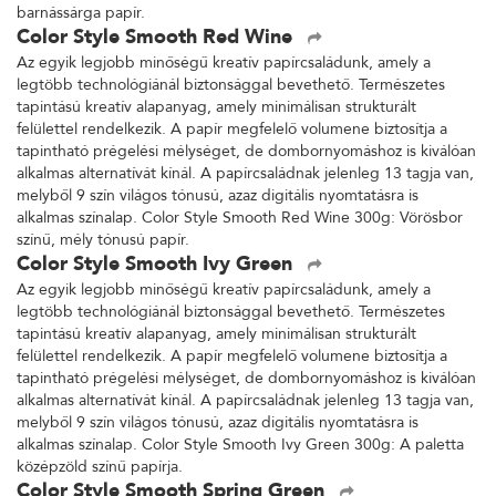
barnássárga papír.
Color Style Smooth Red Wine
Az egyik legjobb minőségű kreatív papírcsaládunk, amely a
legtöbb technológiánál biztonsággal bevethető. Természetes
tapintású kreatív alapanyag, amely minimálisan strukturált
felülettel rendelkezik. A papír megfelelő volumene biztosítja a
tapintható prégelési mélységet, de dombornyomáshoz is kiválóan
alkalmas alternatívát kínál. A papírcsaládnak jelenleg 13 tagja van,
melyből 9 szín világos tónusú, azaz digitális nyomtatásra is
alkalmas színalap. Color Style Smooth Red Wine 300g: Vörösbor
színű, mély tónusú papír.
Color Style Smooth Ivy Green
Az egyik legjobb minőségű kreatív papírcsaládunk, amely a
legtöbb technológiánál biztonsággal bevethető. Természetes
tapintású kreatív alapanyag, amely minimálisan strukturált
felülettel rendelkezik. A papír megfelelő volumene biztosítja a
tapintható prégelési mélységet, de dombornyomáshoz is kiválóan
alkalmas alternatívát kínál. A papírcsaládnak jelenleg 13 tagja van,
melyből 9 szín világos tónusú, azaz digitális nyomtatásra is
alkalmas színalap. Color Style Smooth Ivy Green 300g: A paletta
középzöld színű papírja.
Color Style Smooth Spring Green