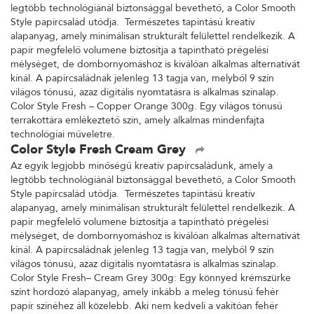
legtöbb technológiánál biztonsággal bevethető, a Color Smooth
Style papírcsalád utódja. Természetes tapintású kreatív
alapanyag, amely minimálisan strukturált felülettel rendelkezik. A
papír megfelelő volumene biztosítja a tapintható prégelési
mélységet, de dombornyomáshoz is kiválóan alkalmas alternatívát
kínál. A papírcsaládnak jelenleg 13 tagja van, melyből 9 szín
világos tónusú, azaz digitális nyomtatásra is alkalmas színalap.
Color Style Fresh – Copper Orange 300g. Egy világos tónusú
terrakottára emlékeztető szín, amely alkalmas mindenfajta
technológiai műveletre.
Color Style Fresh Cream Grey
Az egyik legjobb minőségű kreatív papírcsaládunk, amely a
legtöbb technológiánál biztonsággal bevethető, a Color Smooth
Style papírcsalád utódja. Természetes tapintású kreatív
alapanyag, amely minimálisan strukturált felülettel rendelkezik. A
papír megfelelő volumene biztosítja a tapintható prégelési
mélységet, de dombornyomáshoz is kiválóan alkalmas alternatívát
kínál. A papírcsaládnak jelenleg 13 tagja van, melyből 9 szín
világos tónusú, azaz digitális nyomtatásra is alkalmas színalap.
Color Style Fresh– Cream Grey 300g: Egy könnyed krémszürke
színt hordozó alapanyag, amely inkább a meleg tónusú fehér
papír színéhez áll közelebb. Aki nem kedveli a vakítóan fehér