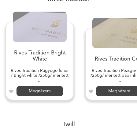
Rives Tradition Bright
White
Rives Tradition C
Rives Tradition Ragyogó fehér
Rives Tradition Pezsgő
/ Bright white /250g/ merített
/250g/ merített papír ihl
...
...
Megnézem
Megnézem
Twill