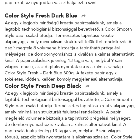
papírokat, az nyugodtan választhatja ezt a színt.
Color Style Fresh Dark Blue
Az egyik legjobb minőségű kreatív papírcsaládunk, amely a
legtöbb technológiánál biztonsággal bevethető, a Color Smooth
Style papírcsalád utódja. Természetes tapintású kreatív
alapanyag, amely minimálisan strukturált felülettel rendelkezik. A
papír megfelelő volumene biztosítja a tapintható prégelési
mélységet, de dombornyomáshoz is kiválóan alkalmas alternatívát
kínál. A papírcsaládnak jelenleg 13 tagja van, melyből 9 szín
világos tónusú, azaz digitális nyomtatásra is alkalmas színalap.
Color Style Fresh – Dark Blue 300g. A fekete papír egyik
tökéletes, időtlen, kellően komoly megjelenésű alternatívája.
Color Style Fresh Deep Black
Az egyik legjobb minőségű kreatív papírcsaládunk, amely a
legtöbb technológiánál biztonsággal bevethető, a Color Smooth
Style papírcsalád utódja. Természetes tapintású kreatív alapanyag,
amely minimálisan strukturált felülettel rendelkezik. A papír
megfelelő volumene biztosítja a tapintható prégelési mélységet,
de dombornyomáshoz is kiválóan alkalmas alternatívát kínál. A
papírcsaládnak jelenleg 13 tagja van, melyből 9 szín világos
tónusú, azaz digitális nyomtatásra is alkalmas színalap. Color Style