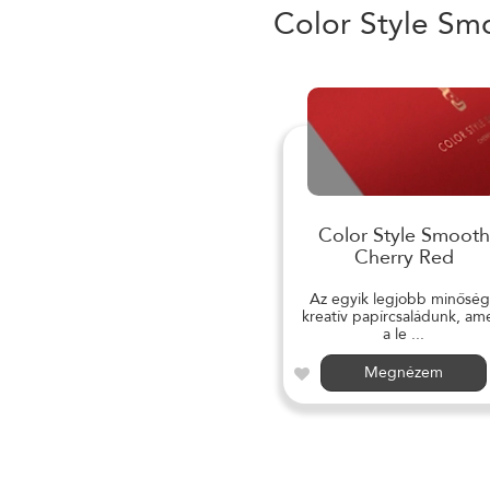
Color Style Sm
Color Style Smooth
Cherry Red
Az egyik legjobb minősé
kreatív papírcsaládunk, am
a le ...
Megnézem