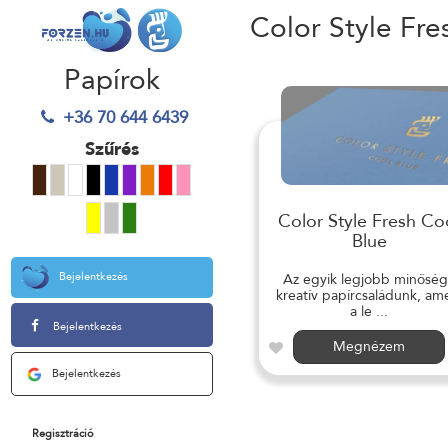
Color Style Fre
Papírok
+36 70 644 6439
Szűrés
Color Style Fresh Co
Blue
Bejelentkezés
Az egyik legjobb minősé
kreatív papírcsaládunk, am
a le ...
Bejelentkezés
Megnézem
Bejelentkezés
Regisztráció