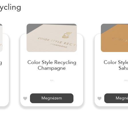
ycling
g
Color Style Recycling
Color Styl
Champagne
Sah
...
...
Megnézem
Megn