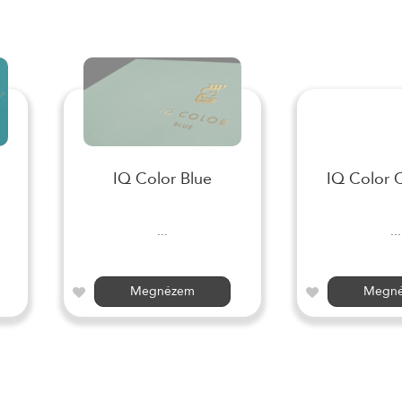
IQ Color Blue
IQ Color 
...
...
Megnézem
Megn