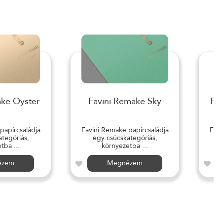
ake Oyster
Favini Remake Sky
Fa
papírcsaládja
Favini Remake papírcsaládja
Fav
tegóriás,
egy csúcskategóriás,
tba ...
környezetba ...
ézem
Megnézem