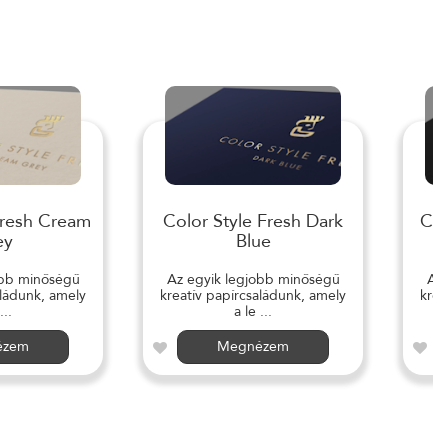
Fresh Cream
Color Style Fresh Dark
Col
ey
Blue
obb minőségű
Az egyik legjobb minőségű
Az 
aládunk, amely
kreatív papírcsaládunk, amely
krea
...
a le ...
ézem
Megnézem