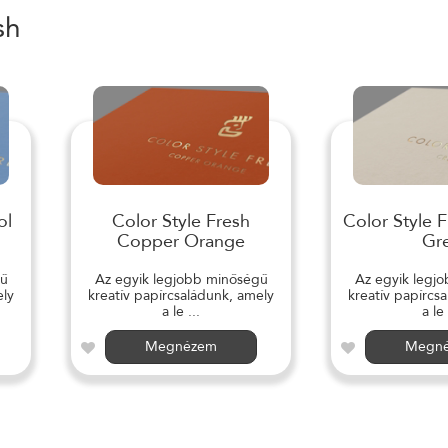
sh
ol
Color Style Fresh
Color Style 
Copper Orange
Gr
gű
Az egyik legjobb minőségű
Az egyik legj
ely
kreatív papírcsaládunk, amely
kreatív papírcs
a le ...
a le 
Megnézem
Megn