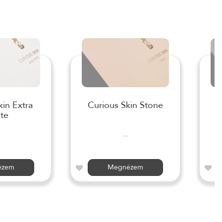
kin Extra
Curious Skin Stone
te
...
ézem
Megnézem