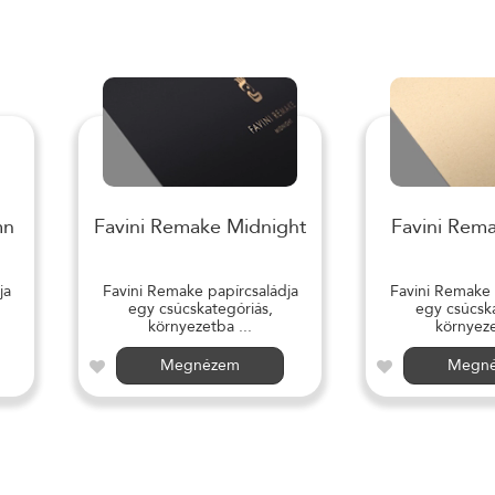
mn
Favini Remake Midnight
Favini Rem
ja
Favini Remake papírcsaládja
Favini Remake 
egy csúcskategóriás,
egy csúcska
környezetba ...
környeze
Megnézem
Megn