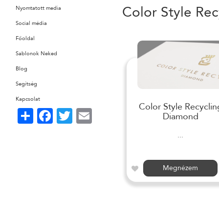
Color Style Rec
Nyomtatott media
Social média
Főoldal
Sablonok Neked
Blog
Segítség
Kapcsolat
Color Style Recyclin
Share
Facebook
Twitter
Email
Diamond
...
Megnézem