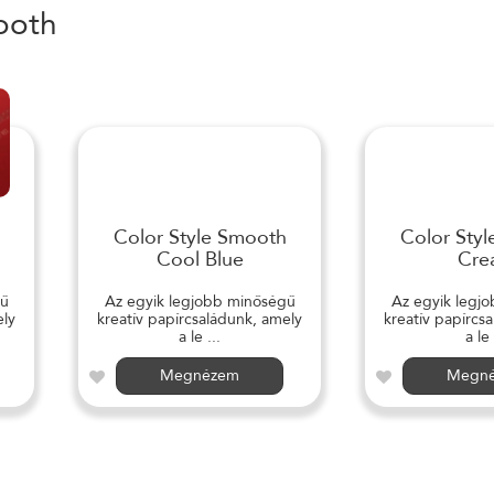
ooth
Color Style Smooth
Color Sty
Cool Blue
Cre
gű
Az egyik legjobb minőségű
Az egyik legj
ely
kreatív papírcsaládunk, amely
kreatív papírcs
a le ...
a le 
Megnézem
Megn