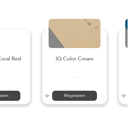
Coral Red
IQ Color Cream
I
...
ézem
Megnézem