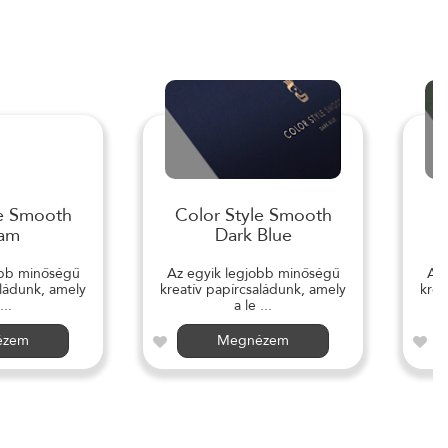
le Smooth
Color Style Smooth
C
am
Dark Blue
obb minőségű
Az egyik legjobb minőségű
Az 
aládunk, amely
kreatív papírcsaládunk, amely
krea
...
a le ...
ézem
Megnézem