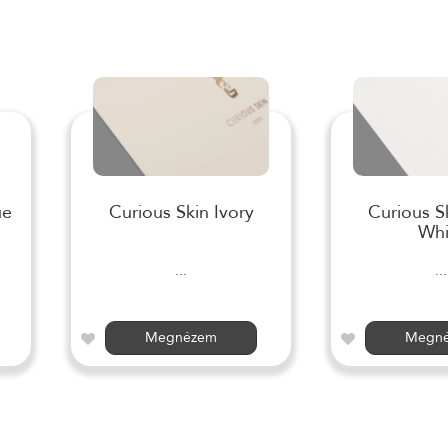
ue
Curious Skin Ivory
Curious S
Whi
...
...
Megnézem
Megn