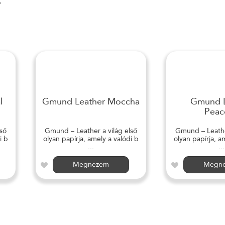
r
l
Gmund Leather Moccha
Gmund L
Peac
ső
Gmund – Leather a világ első
Gmund – Leather
i b
olyan papírja, amely a valódi b
olyan papírja, a
...
...
Megnézem
Megn