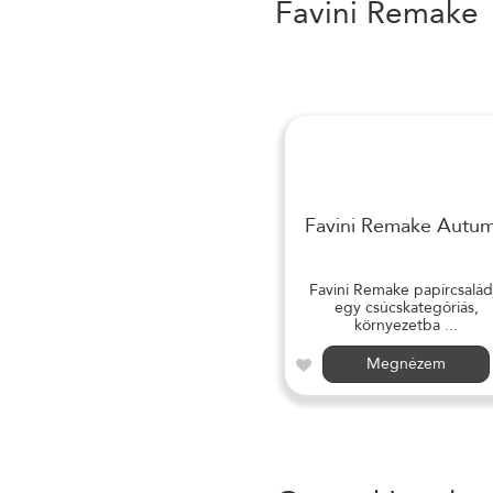
Favini Remake
Favini Remake Autu
Favini Remake papírcsalád
egy csúcskategóriás,
környezetba ...
Megnézem