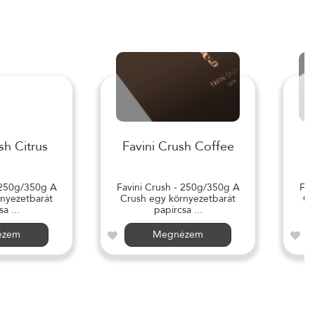
sh Citrus
Favini Crush Coffee
 250g/350g A
Favini Crush - 250g/350g A
Fav
nyezetbarát
Crush egy környezetbarát
Cr
a ...
papírcsa ...
ézem
Megnézem