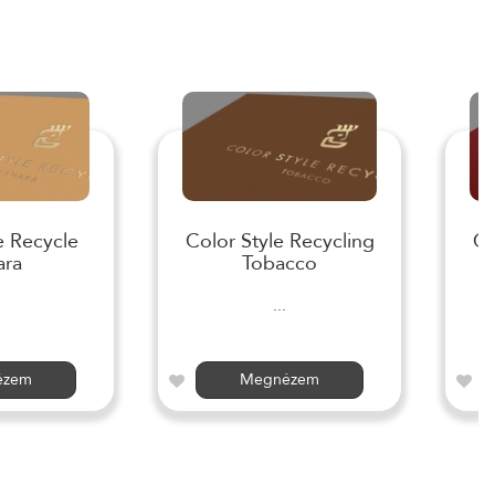
e Recycle
Color Style Recycling
Co
ara
Tobacco
...
ézem
Megnézem