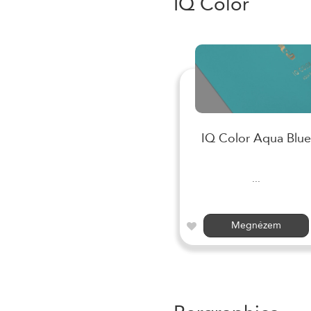
IQ Color
IQ Color Aqua Blue
...
Megnézem