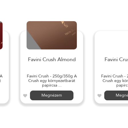
Favini Crush Almond
Favini Cru
 A
Favini Crush - 250g/350g A
Favini Crush -
t
Crush egy környezetbarát
Crush egy kör
papírcsa ...
papírcs
Megnézem
Megn