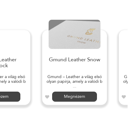
eather
Gmund Leather Snow
ock
 a világ első
Gmund – Leather a világ első
Gmun
mely a valódi b
olyan papírja, amely a valódi b
olya
...
ézem
Megnézem