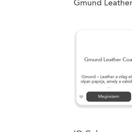
Gmund Leathe
Gmund Leather Coa
Gmund – Leather a világ el
olyan papírja, amely a valód
...
Megnézem