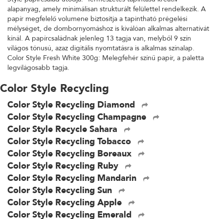
alapanyag, amely minimálisan strukturált felülettel rendelkezik. A
papír megfelelő volumene biztosítja a tapintható prégelési
mélységet, de dombornyomáshoz is kiválóan alkalmas alternatívát
kínál. A papírcsaládnak jelenleg 13 tagja van, melyből 9 szín
világos tónusú, azaz digitális nyomtatásra is alkalmas színalap.
Color Style Fresh White 300g: Melegfehér színű papír, a paletta
legvilágosabb tagja.
Color Style Recycling
Color Style Recycling Diamond
Color Style Recycling Champagne
Color Style Recycle Sahara
Color Style Recycling Tobacco
Color Style Recycling Boreaux
Color Style Recycling Ruby
Color Style Recycling Mandarin
Color Style Recycling Sun
Color Style Recycling Apple
Color Style Recycling Emerald