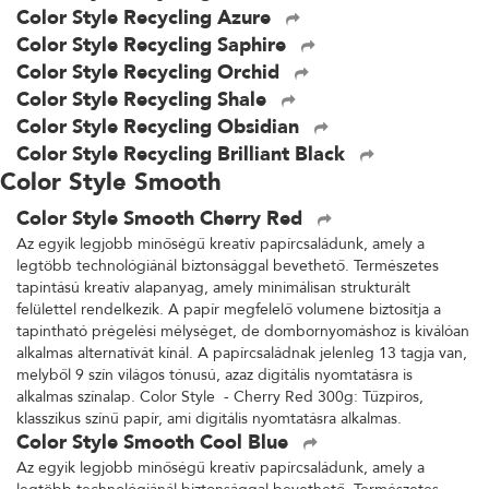
Color Style Recycling Azure
Color Style Recycling Saphire
Color Style Recycling Orchid
Color Style Recycling Shale
Color Style Recycling Obsidian
Color Style Recycling Brilliant Black
Color Style Smooth
Color Style Smooth Cherry Red
Az egyik legjobb minőségű kreatív papírcsaládunk, amely a
legtöbb technológiánál biztonsággal bevethető. Természetes
tapintású kreatív alapanyag, amely minimálisan strukturált
felülettel rendelkezik. A papír megfelelő volumene biztosítja a
tapintható prégelési mélységet, de dombornyomáshoz is kiválóan
alkalmas alternatívát kínál. A papírcsaládnak jelenleg 13 tagja van,
melyből 9 szín világos tónusú, azaz digitális nyomtatásra is
alkalmas színalap. Color Style - Cherry Red 300g: Tűzpiros,
klasszikus színű papír, ami digitális nyomtatásra alkalmas.
Color Style Smooth Cool Blue
Az egyik legjobb minőségű kreatív papírcsaládunk, amely a