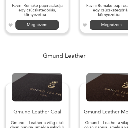
Favini Remake papírcsaládja
Favini Remake papírcsa
egy csúcskategóriás,
egy csúcskategóriá
környezetba ...
környezetba ...
Megnézem
Megnézem
Gmund Leather
Gmund Leather Coal
Gmund Leather M
Gmund – Leather a világ első
Gmund – Leather a vilá
olyan papírja, amely a valódi b
olyan papírja, amely a v