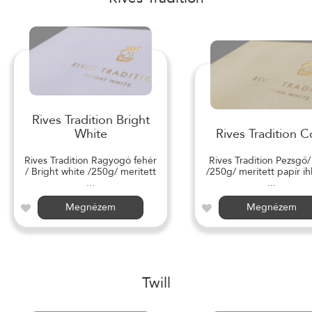
Rives Tradition Bright
White
Rives Tradition C
Rives Tradition Ragyogó fehér
Rives Tradition Pezsgő
/ Bright white /250g/ merített
/250g/ merített papír ihl
...
...
Megnézem
Megnézem
Twill