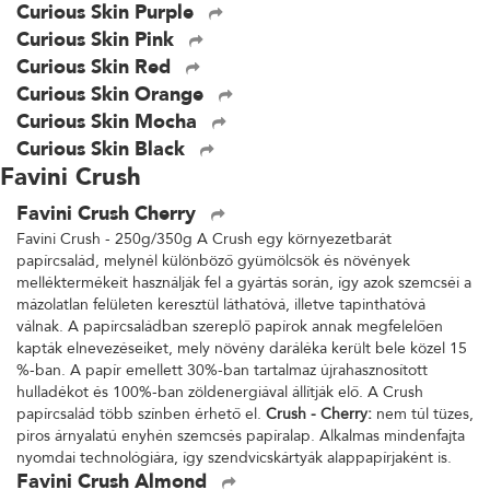
Curious Skin Purple
Curious Skin Pink
Curious Skin Red
Curious Skin Orange
Curious Skin Mocha
Curious Skin Black
Favini Crush
Favini Crush Cherry
Favini Crush - 250g/350g A Crush egy környezetbarát
papírcsalád, melynél különböző gyümölcsök és növények
melléktermékeit használják fel a gyártás során, így azok szemcséi a
mázolatlan felületen keresztül láthatóvá, illetve tapinthatóvá
válnak. A papírcsaládban szereplő papírok annak megfelelően
kapták elnevezéseiket, mely növény daráléka került bele közel 15
%-ban. A papír emellett 30%-ban tartalmaz újrahasznosított
hulladékot és 100%-ban zöldenergiával állítják elő. A Crush
papírcsalád több színben érhető el.
Crush - Cherry:
nem túl tüzes,
piros árnyalatú enyhén szemcsés papíralap. Alkalmas mindenfajta
nyomdai technológiára, így szendvicskártyák alappapírjaként is.
Favini Crush Almond