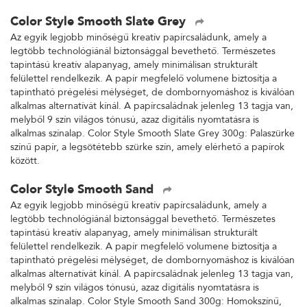
Color Style Smooth Slate Grey
Az egyik legjobb minőségű kreatív papírcsaládunk, amely a
legtöbb technológiánál biztonsággal bevethető. Természetes
tapintású kreatív alapanyag, amely minimálisan strukturált
felülettel rendelkezik. A papír megfelelő volumene biztosítja a
tapintható prégelési mélységet, de dombornyomáshoz is kiválóan
alkalmas alternatívát kínál. A papírcsaládnak jelenleg 13 tagja van,
melyből 9 szín világos tónusú, azaz digitális nyomtatásra is
alkalmas színalap. Color Style Smooth Slate Grey 300g: Palaszürke
színű papír, a legsötétebb szürke szín, amely elérhető a papírok
között.
Color Style Smooth Sand
Az egyik legjobb minőségű kreatív papírcsaládunk, amely a
legtöbb technológiánál biztonsággal bevethető. Természetes
tapintású kreatív alapanyag, amely minimálisan strukturált
felülettel rendelkezik. A papír megfelelő volumene biztosítja a
tapintható prégelési mélységet, de dombornyomáshoz is kiválóan
alkalmas alternatívát kínál. A papírcsaládnak jelenleg 13 tagja van,
melyből 9 szín világos tónusú, azaz digitális nyomtatásra is
alkalmas színalap. Color Style Smooth Sand 300g: Homokszínű,