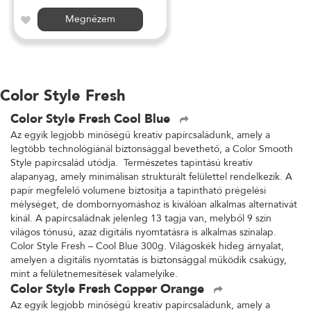
Megnézem
Color Style Fresh
Color Style Fresh Cool Blue
Az egyik legjobb minőségű kreatív papírcsaládunk, amely a
legtöbb technológiánál biztonsággal bevethető, a Color Smooth
Style papírcsalád utódja. Természetes tapintású kreatív
alapanyag, amely minimálisan strukturált felülettel rendelkezik. A
papír megfelelő volumene biztosítja a tapintható prégelési
mélységet, de dombornyomáshoz is kiválóan alkalmas alternatívát
kínál. A papírcsaládnak jelenleg 13 tagja van, melyből 9 szín
világos tónusú, azaz digitális nyomtatásra is alkalmas színalap.
Color Style Fresh – Cool Blue 300g. Világoskék hideg árnyalat,
amelyen a digitális nyomtatás is biztonsággal működik csakúgy,
mint a felületnemesítések valamelyike.
Color Style Fresh Copper Orange
Az egyik legjobb minőségű kreatív papírcsaládunk, amely a