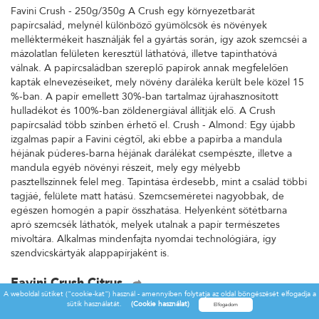
Favini Crush - 250g/350g A Crush egy környezetbarát
papírcsalád, melynél különböző gyümölcsök és növények
melléktermékeit használják fel a gyártás során, így azok szemcséi a
mázolatlan felületen keresztül láthatóvá, illetve tapinthatóvá
válnak. A papírcsaládban szereplő papírok annak megfelelően
kapták elnevezéseiket, mely növény daráléka került bele közel 15
%-ban. A papír emellett 30%-ban tartalmaz újrahasznosított
hulladékot és 100%-ban zöldenergiával állítják elő. A Crush
papírcsalád több színben érhető el. Crush - Almond: Egy újabb
izgalmas papír a Favini cégtől, aki ebbe a papírba a mandula
héjának púderes-barna héjának darálékat csempészte, illetve a
mandula egyéb növényi részeit, mely egy mélyebb
pasztellszínnek felel meg. Tapintása érdesebb, mint a család többi
tagjáé, felülete matt hatású. Szemcseméretei nagyobbak, de
egészen homogén a papír összhatása. Helyenként sötétbarna
apró szemcsék láthatók, melyek utalnak a papír természetes
mivoltára. Alkalmas mindenfajta nyomdai technológiára, így
szendvicskártyák alappapírjaként is.
Favini Crush Citrus
A weboldal sütiket ("cookie-kat") használ - amennyiben folytatja az oldal böngészését elfogadja a
Favini Crush - 250g/350g A Crush egy környezetbarát
sütik használatát.
(Cookie használat)
papírcsalád, melynél különböző gyümölcsök és növények