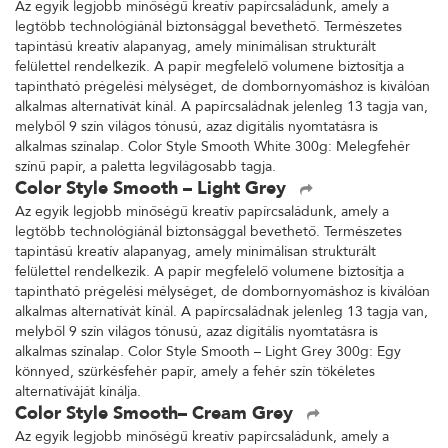
Az egyik legjobb minőségű kreatív papírcsaládunk, amely a
legtöbb technológiánál biztonsággal bevethető. Természetes
tapintású kreatív alapanyag, amely minimálisan strukturált
felülettel rendelkezik. A papír megfelelő volumene biztosítja a
tapintható prégelési mélységet, de dombornyomáshoz is kiválóan
alkalmas alternatívát kínál. A papírcsaládnak jelenleg 13 tagja van,
melyből 9 szín világos tónusú, azaz digitális nyomtatásra is
alkalmas színalap. Color Style Smooth White 300g: Melegfehér
színű papír, a paletta legvilágosabb tagja.
Color Style Smooth – Light Grey
Az egyik legjobb minőségű kreatív papírcsaládunk, amely a
legtöbb technológiánál biztonsággal bevethető. Természetes
tapintású kreatív alapanyag, amely minimálisan strukturált
felülettel rendelkezik. A papír megfelelő volumene biztosítja a
tapintható prégelési mélységet, de dombornyomáshoz is kiválóan
alkalmas alternatívát kínál. A papírcsaládnak jelenleg 13 tagja van,
melyből 9 szín világos tónusú, azaz digitális nyomtatásra is
alkalmas színalap. Color Style Smooth – Light Grey 300g: Egy
könnyed, szürkésfehér papír, amely a fehér szín tökéletes
alternatíváját kínálja.
Color Style Smooth– Cream Grey
Az egyik legjobb minőségű kreatív papírcsaládunk, amely a