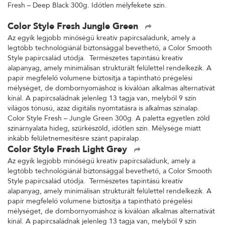
Fresh – Deep Black 300g. Időtlen mélyfekete szín.
Color Style Fresh Jungle Green
Az egyik legjobb minőségű kreatív papírcsaládunk, amely a
legtöbb technológiánál biztonsággal bevethető, a Color Smooth
Style papírcsalád utódja. Természetes tapintású kreatív
alapanyag, amely minimálisan strukturált felülettel rendelkezik. A
papír megfelelő volumene biztosítja a tapintható prégelési
mélységet, de dombornyomáshoz is kiválóan alkalmas alternatívát
kínál. A papírcsaládnak jelenleg 13 tagja van, melyből 9 szín
világos tónusú, azaz digitális nyomtatásra is alkalmas színalap.
Color Style Fresh – Jungle Green 300g. A paletta egyetlen zöld
színárnyalata hideg, szürkészöld, időtlen szín. Mélysége miatt
inkább felületnemesítésre szánt papíralap.
Color Style Fresh Light Grey
Az egyik legjobb minőségű kreatív papírcsaládunk, amely a
legtöbb technológiánál biztonsággal bevethető, a Color Smooth
Style papírcsalád utódja. Természetes tapintású kreatív
alapanyag, amely minimálisan strukturált felülettel rendelkezik. A
papír megfelelő volumene biztosítja a tapintható prégelési
mélységet, de dombornyomáshoz is kiválóan alkalmas alternatívát
kínál. A papírcsaládnak jelenleg 13 tagja van, melyből 9 szín