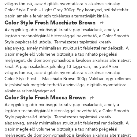
világos tónusú, azaz digitális nyomtatásra is alkalmas színalap.
Color Style Fresh – Light Grey 300g: Egy könnyed, szürkésfehér
papír, amely a fehér szín tökéletes alternatíváját kínálja.
Color Style Fresh Macchiato Brown
Az egyik legjobb minőségű kreatív papírcsaládunk, amely a
legtöbb technológiánál biztonsággal bevethető, a Color Smooth
Style papírcsalád utódja. Természetes tapintású kreatív
alapanyag, amely minimálisan strukturált felülettel rendelkezik. A
papír megfelelő volumene biztosítja a tapintható prégelési
mélységet, de dombornyomáshoz is kiválóan alkalmas alternatívát
kínál. A papírcsaládnak jelenleg 13 tagja van, melyből 9 szín
világos tónusú, azaz digitális nyomtatásra is alkalmas színalap.
Color Style Fresh – Macchiato Brown 300g: Valóban egy kellemes
tejeskávénak megfeleltethető a színvilága, digitális nyomtatásra
alkalmas színmélységet ad.
Color Style Fresh Mocca Brown
Az egyik legjobb minőségű kreatív papírcsaládunk, amely a
legtöbb technológiánál biztonsággal bevethető, a Color Smooth
Style papírcsalád utódja. Természetes tapintású kreatív
alapanyag, amely minimálisan strukturált felülettel rendelkezik. A
papír megfelelő volumene biztosítja a tapintható prégelési
mélységet, de dombornyomáshoz is kiválóan alkalmas alternatívát