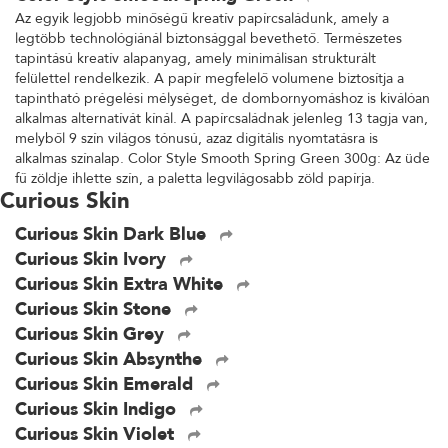
Az egyik legjobb minőségű kreatív papírcsaládunk, amely a
legtöbb technológiánál biztonsággal bevethető. Természetes
tapintású kreatív alapanyag, amely minimálisan strukturált
felülettel rendelkezik. A papír megfelelő volumene biztosítja a
tapintható prégelési mélységet, de dombornyomáshoz is kiválóan
alkalmas alternatívát kínál. A papírcsaládnak jelenleg 13 tagja van,
melyből 9 szín világos tónusú, azaz digitális nyomtatásra is
alkalmas színalap. Color Style Smooth Spring Green 300g: Az üde
fű zöldje ihlette szín, a paletta legvilágosabb zöld papírja.
Curious Skin
Curious Skin Dark Blue
Curious Skin Ivory
Curious Skin Extra White
Curious Skin Stone
Curious Skin Grey
Curious Skin Absynthe
Curious Skin Emerald
Curious Skin Indigo
Curious Skin Violet