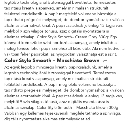
legtöbb technológiánál biztonsággal bevethető. Természetes
tapintású kreatív alapanyag, amely minimálisan strukturált
felülettel rendelkezik. A papír megfelelő volumene biztosítja a
tapintható prégelési mélységet, de dombornyomáshoz is kiválóan
alkalmas alternatívát kínál. A papírcsaládnak jelenleg 13 tagja van,
melyből 9 szín világos tónusú, azaz digitális nyomtatásra is
alkalmas színalap. Color Style Smooth– Cream Grey 300g: Egy
könnyed krémszürke színt hordozó alapanyag, amely inkább a
meleg tónusú fehér papír színéhez áll közelebb. Aki nem kedveli a
vakítóan fehér papírokat, az nyugodtan választhatja ezt a színt.
Color Style Smooth – Macchiato Brown
Az egyik legjobb minőségű kreatív papírcsaládunk, amely a
legtöbb technológiánál biztonsággal bevethető. Természetes
tapintású kreatív alapanyag, amely minimálisan strukturált
felülettel rendelkezik. A papír megfelelő volumene biztosítja a
tapintható prégelési mélységet, de dombornyomáshoz is kiválóan
alkalmas alternatívát kínál. A papírcsaládnak jelenleg 13 tagja van,
melyből 9 szín világos tónusú, azaz digitális nyomtatásra is
alkalmas színalap. Color Style Smooth – Macchiato Brown 300g:
Valóban egy kellemes tejeskávénak megfeleltethető a színvilága,
digitális nyomtatásra alkalmas színmélységet ad.