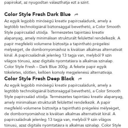
papírokat, az nyugodtan választhatja ezt a színt.
Color Style Fresh Dark Blue
Az egyik legjobb minőségű kreatív papírcsaládunk, amely a
legtöbb technológiánál biztonsággal bevethető, a Color Smooth
Style papírcsalád utódja. Természetes tapintású kreatív
alapanyag, amely minimálisan strukturált felülettel rendelkezik. A
papír megfelelő volumene biztosítja a tapintható prégelési
mélységet, de dombornyomáshoz is kiválóan alkalmas alternatívát
kínál. A papírcsaládnak jelenleg 13 tagja van, melyből 9 szín
világos tónusú, azaz digitális nyomtatásra is alkalmas színalap.
Color Style Fresh – Dark Blue 300g. A fekete papír egyik
tökéletes, időtlen, kellően komoly megjelenésű alternatívája.
Color Style Fresh Deep Black
Az egyik legjobb minőségű kreatív papírcsaládunk, amely a
legtöbb technológiánál biztonsággal bevethető, a Color Smooth
Style papírcsalád utódja. Természetes tapintású kreatív alapanyag,
amely minimálisan strukturált felülettel rendelkezik. A papír
megfelelő volumene biztosítja a tapintható prégelési mélységet,
de dombornyomáshoz is kiválóan alkalmas alternatívát kínál. A
papírcsaládnak jelenleg 13 tagja van, melyből 9 szín világos
tónusú, azaz digitális nyomtatásra is alkalmas színalap. Color Style