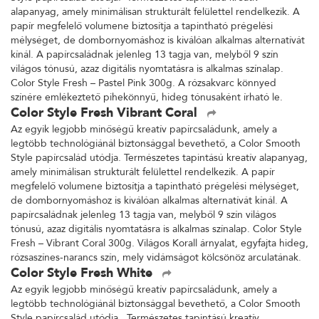
alapanyag, amely minimálisan strukturált felülettel rendelkezik. A
papír megfelelő volumene biztosítja a tapintható prégelési
mélységet, de dombornyomáshoz is kiválóan alkalmas alternatívát
kínál. A papírcsaládnak jelenleg 13 tagja van, melyből 9 szín
világos tónusú, azaz digitális nyomtatásra is alkalmas színalap.
Color Style Fresh – Pastel Pink 300g. A rózsakvarc könnyed
színére emlékeztető pihekönnyű, hideg tónusaként írható le.
Color Style Fresh Vibrant Coral
Az egyik legjobb minőségű kreatív papírcsaládunk, amely a
legtöbb technológiánál biztonsággal bevethető, a Color Smooth
Style papírcsalád utódja. Természetes tapintású kreatív alapanyag,
amely minimálisan strukturált felülettel rendelkezik. A papír
megfelelő volumene biztosítja a tapintható prégelési mélységet,
de dombornyomáshoz is kiválóan alkalmas alternatívát kínál. A
papírcsaládnak jelenleg 13 tagja van, melyből 9 szín világos
tónusú, azaz digitális nyomtatásra is alkalmas színalap. Color Style
Fresh – Vibrant Coral 300g. Világos Korall árnyalat, egyfajta hideg,
rózsaszínes-narancs szín, mely vidámságot kölcsönöz arculatának.
Color Style Fresh White
Az egyik legjobb minőségű kreatív papírcsaládunk, amely a
legtöbb technológiánál biztonsággal bevethető, a Color Smooth
Style papírcsalád utódja. Természetes tapintású kreatív