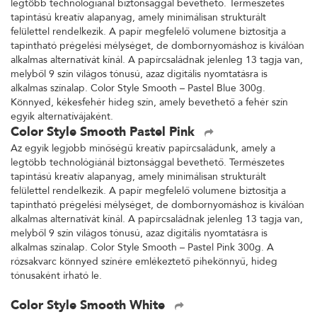
legtöbb technológiánál biztonsággal bevethető. Természetes
tapintású kreatív alapanyag, amely minimálisan strukturált
felülettel rendelkezik. A papír megfelelő volumene biztosítja a
tapintható prégelési mélységet, de dombornyomáshoz is kiválóan
alkalmas alternatívát kínál. A papírcsaládnak jelenleg 13 tagja van,
melyből 9 szín világos tónusú, azaz digitális nyomtatásra is
alkalmas színalap. Color Style Smooth – Pastel Blue 300g.
Könnyed, kékesfehér hideg szín, amely bevethető a fehér szín
egyik alternatívájaként.
Color Style Smooth Pastel Pink
Az egyik legjobb minőségű kreatív papírcsaládunk, amely a
legtöbb technológiánál biztonsággal bevethető. Természetes
tapintású kreatív alapanyag, amely minimálisan strukturált
felülettel rendelkezik. A papír megfelelő volumene biztosítja a
tapintható prégelési mélységet, de dombornyomáshoz is kiválóan
alkalmas alternatívát kínál. A papírcsaládnak jelenleg 13 tagja van,
melyből 9 szín világos tónusú, azaz digitális nyomtatásra is
alkalmas színalap. Color Style Smooth – Pastel Pink 300g. A
rózsakvarc könnyed színére emlékeztető pihekönnyű, hideg
tónusaként írható le.
Color Style Smooth White