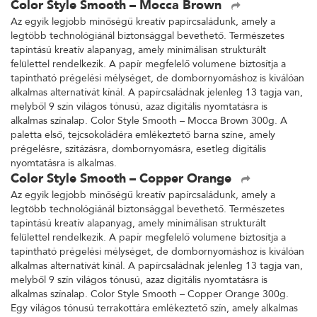
Color Style Smooth – Mocca Brown
Az egyik legjobb minőségű kreatív papírcsaládunk, amely a
legtöbb technológiánál biztonsággal bevethető. Természetes
tapintású kreatív alapanyag, amely minimálisan strukturált
felülettel rendelkezik. A papír megfelelő volumene biztosítja a
tapintható prégelési mélységet, de dombornyomáshoz is kiválóan
alkalmas alternatívát kínál. A papírcsaládnak jelenleg 13 tagja van,
melyből 9 szín világos tónusú, azaz digitális nyomtatásra is
alkalmas színalap. Color Style Smooth – Mocca Brown 300g. A
paletta első, tejcsokoládéra emlékeztető barna színe, amely
prégelésre, szitázásra, dombornyomásra, esetleg digitális
nyomtatásra is alkalmas.
Color Style Smooth – Copper Orange
Az egyik legjobb minőségű kreatív papírcsaládunk, amely a
legtöbb technológiánál biztonsággal bevethető. Természetes
tapintású kreatív alapanyag, amely minimálisan strukturált
felülettel rendelkezik. A papír megfelelő volumene biztosítja a
tapintható prégelési mélységet, de dombornyomáshoz is kiválóan
alkalmas alternatívát kínál. A papírcsaládnak jelenleg 13 tagja van,
melyből 9 szín világos tónusú, azaz digitális nyomtatásra is
alkalmas színalap. Color Style Smooth – Copper Orange 300g.
Egy világos tónusú terrakottára emlékeztető szín, amely alkalmas