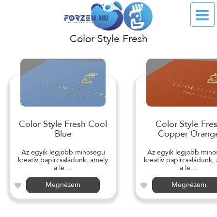
Color Style Fresh
Color Style Fresh Cool
Color Style Fre
Blue
Copper Orang
Az egyik legjobb minőségű
Az egyik legjobb min
kreatív papírcsaládunk, amely
kreatív papírcsaládunk,
a le ...
a le ...
Megnézem
Megnézem