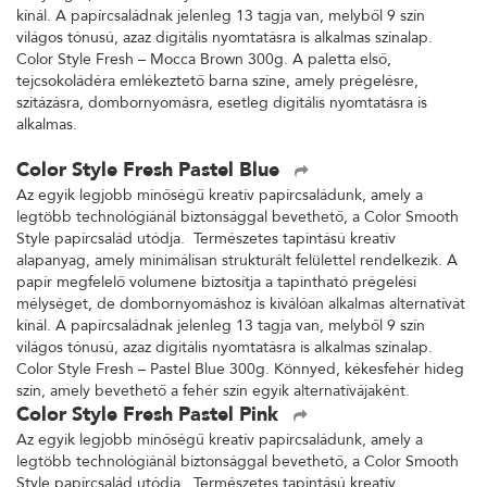
kínál. A papírcsaládnak jelenleg 13 tagja van, melyből 9 szín
világos tónusú, azaz digitális nyomtatásra is alkalmas színalap.
Color Style Fresh – Mocca Brown 300g. A paletta első,
tejcsokoládéra emlékeztető barna színe, amely prégelésre,
szitázásra, dombornyomásra, esetleg digitális nyomtatásra is
alkalmas.
Color Style Fresh Pastel Blue
Az egyik legjobb minőségű kreatív papírcsaládunk, amely a
legtöbb technológiánál biztonsággal bevethető, a Color Smooth
Style papírcsalád utódja. Természetes tapintású kreatív
alapanyag, amely minimálisan strukturált felülettel rendelkezik. A
papír megfelelő volumene biztosítja a tapintható prégelési
mélységet, de dombornyomáshoz is kiválóan alkalmas alternatívát
kínál. A papírcsaládnak jelenleg 13 tagja van, melyből 9 szín
világos tónusú, azaz digitális nyomtatásra is alkalmas színalap.
Color Style Fresh – Pastel Blue 300g. Könnyed, kékesfehér hideg
szín, amely bevethető a fehér szín egyik alternatívájaként.
Color Style Fresh Pastel Pink
Az egyik legjobb minőségű kreatív papírcsaládunk, amely a
legtöbb technológiánál biztonsággal bevethető, a Color Smooth
Style papírcsalád utódja. Természetes tapintású kreatív