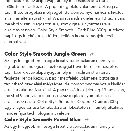
tapintású kreatív alapanyag, amely minimálisan strukturált
felülettel rendelkezik. A papír megfelelő volumene biztosítja a
tapintható prégelési mélységet, de dombornyomáshoz is kiválóan
alkalmas alternatívát kínál. A papírcsaládnak jelenleg 13 tagja van,
melyből 9 szín világos tónusú, azaz digitális nyomtatásra is
alkalmas színalap. Color Style Smooth – Dark Blue 300g. A fekete
papír egyik tökéletes, időtlen, kellően komoly megjelenésű
alternatívája.
Color Style Smooth Jungle Green
Az egyik legjobb minőségű kreatív papírcsaládunk, amely a
legtöbb technológiánál biztonsággal bevethető. Természetes
tapintású kreatív alapanyag, amely minimálisan strukturált
felülettel rendelkezik. A papír megfelelő volumene biztosítja a
tapintható prégelési mélységet, de dombornyomáshoz is kiválóan
alkalmas alternatívát kínál. A papírcsaládnak jelenleg 13 tagja van,
melyből 9 szín világos tónusú, azaz digitális nyomtatásra is
alkalmas színalap. Color Style Smooth – Copper Orange 300g.
Egy világos tónusú terrakottára emlékeztető szín, amely alkalmas
mindenfajta technológiai műveletre.
Color Style Smooth Pastel Blue
Az egyik legjobb minőségű kreatív papírcsaládunk, amely a