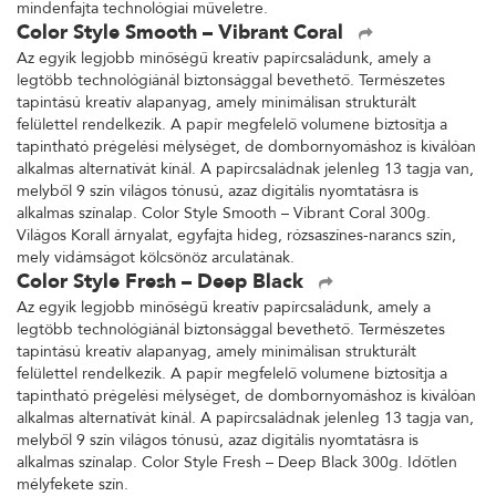
mindenfajta technológiai műveletre.
Color Style Smooth – Vibrant Coral
Az egyik legjobb minőségű kreatív papírcsaládunk, amely a
legtöbb technológiánál biztonsággal bevethető. Természetes
tapintású kreatív alapanyag, amely minimálisan strukturált
felülettel rendelkezik. A papír megfelelő volumene biztosítja a
tapintható prégelési mélységet, de dombornyomáshoz is kiválóan
alkalmas alternatívát kínál. A papírcsaládnak jelenleg 13 tagja van,
melyből 9 szín világos tónusú, azaz digitális nyomtatásra is
alkalmas színalap. Color Style Smooth – Vibrant Coral 300g.
Világos Korall árnyalat, egyfajta hideg, rózsaszínes-narancs szín,
mely vidámságot kölcsönöz arculatának.
Color Style Fresh – Deep Black
Az egyik legjobb minőségű kreatív papírcsaládunk, amely a
legtöbb technológiánál biztonsággal bevethető. Természetes
tapintású kreatív alapanyag, amely minimálisan strukturált
felülettel rendelkezik. A papír megfelelő volumene biztosítja a
tapintható prégelési mélységet, de dombornyomáshoz is kiválóan
alkalmas alternatívát kínál. A papírcsaládnak jelenleg 13 tagja van,
melyből 9 szín világos tónusú, azaz digitális nyomtatásra is
alkalmas színalap. Color Style Fresh – Deep Black 300g. Időtlen
mélyfekete szín.