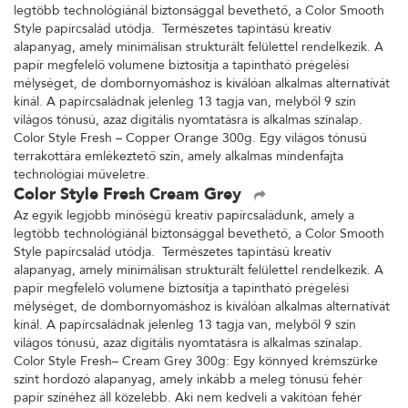
legtöbb technológiánál biztonsággal bevethető, a Color Smooth
Style papírcsalád utódja. Természetes tapintású kreatív
alapanyag, amely minimálisan strukturált felülettel rendelkezik. A
papír megfelelő volumene biztosítja a tapintható prégelési
mélységet, de dombornyomáshoz is kiválóan alkalmas alternatívát
kínál. A papírcsaládnak jelenleg 13 tagja van, melyből 9 szín
világos tónusú, azaz digitális nyomtatásra is alkalmas színalap.
Color Style Fresh – Copper Orange 300g. Egy világos tónusú
terrakottára emlékeztető szín, amely alkalmas mindenfajta
technológiai műveletre.
Color Style Fresh Cream Grey
Az egyik legjobb minőségű kreatív papírcsaládunk, amely a
legtöbb technológiánál biztonsággal bevethető, a Color Smooth
Style papírcsalád utódja. Természetes tapintású kreatív
alapanyag, amely minimálisan strukturált felülettel rendelkezik. A
papír megfelelő volumene biztosítja a tapintható prégelési
mélységet, de dombornyomáshoz is kiválóan alkalmas alternatívát
kínál. A papírcsaládnak jelenleg 13 tagja van, melyből 9 szín
világos tónusú, azaz digitális nyomtatásra is alkalmas színalap.
Color Style Fresh– Cream Grey 300g: Egy könnyed krémszürke
színt hordozó alapanyag, amely inkább a meleg tónusú fehér
papír színéhez áll közelebb. Aki nem kedveli a vakítóan fehér