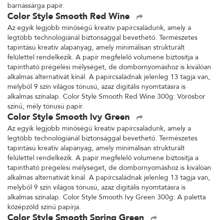
barnássárga papír.
Color Style Smooth Red Wine
Az egyik legjobb minőségű kreatív papírcsaládunk, amely a
legtöbb technológiánál biztonsággal bevethető. Természetes
tapintású kreatív alapanyag, amely minimálisan strukturált
felülettel rendelkezik. A papír megfelelő volumene biztosítja a
tapintható prégelési mélységet, de dombornyomáshoz is kiválóan
alkalmas alternatívát kínál. A papírcsaládnak jelenleg 13 tagja van,
melyből 9 szín világos tónusú, azaz digitális nyomtatásra is
alkalmas színalap. Color Style Smooth Red Wine 300g: Vörösbor
színű, mély tónusú papír.
Color Style Smooth Ivy Green
Az egyik legjobb minőségű kreatív papírcsaládunk, amely a
legtöbb technológiánál biztonsággal bevethető. Természetes
tapintású kreatív alapanyag, amely minimálisan strukturált
felülettel rendelkezik. A papír megfelelő volumene biztosítja a
tapintható prégelési mélységet, de dombornyomáshoz is kiválóan
alkalmas alternatívát kínál. A papírcsaládnak jelenleg 13 tagja van,
melyből 9 szín világos tónusú, azaz digitális nyomtatásra is
alkalmas színalap. Color Style Smooth Ivy Green 300g: A paletta
középzöld színű papírja.
Color Style Smooth Spring Green