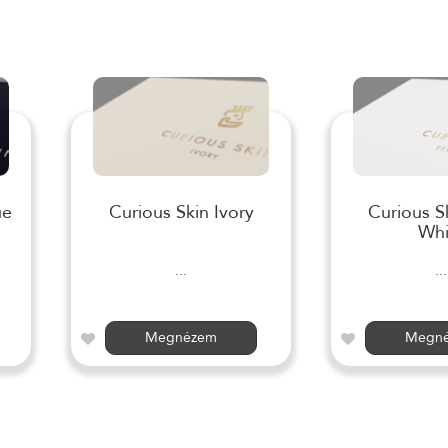
ue
Curious Skin Ivory
Curious S
Whi
...
...
Megnézem
Megn