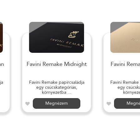
mn
Favini Remake Midnight
Favini Rem
ja
Favini Remake papírcsaládja
Favini Remake 
egy csúcskategóriás,
egy csúcska
környezetba ...
környeze
Megnézem
Megn