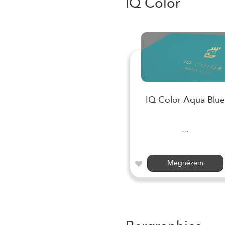
IQ Color
IQ Color Aqua Blue
...
Megnézem