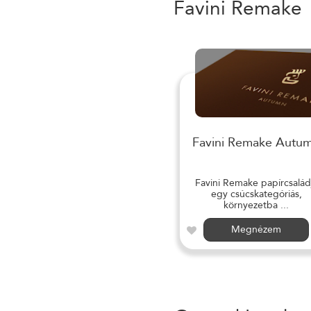
Favini Remake
Favini Remake Autu
Favini Remake papírcsalád
egy csúcskategóriás,
környezetba ...
Megnézem