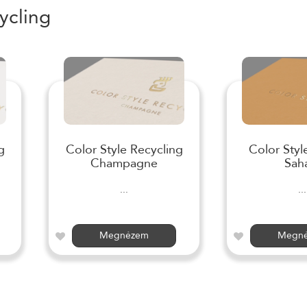
ycling
g
Color Style Recycling
Color Styl
Champagne
Sah
...
...
Megnézem
Megn