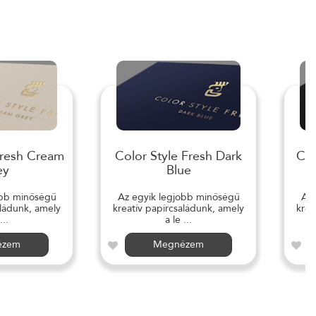
Fresh Cream
Color Style Fresh Dark
Col
ey
Blue
obb minőségű
Az egyik legjobb minőségű
Az 
aládunk, amely
kreatív papírcsaládunk, amely
krea
...
a le ...
ézem
Megnézem