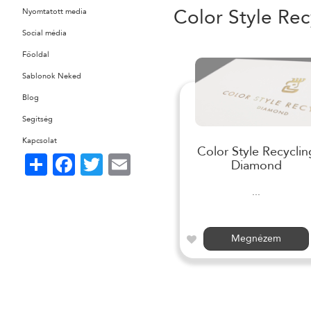
Color Style Rec
Nyomtatott media
Social média
Főoldal
Sablonok Neked
Blog
Segítség
Kapcsolat
Color Style Recyclin
Share
Facebook
Twitter
Email
Diamond
...
Megnézem