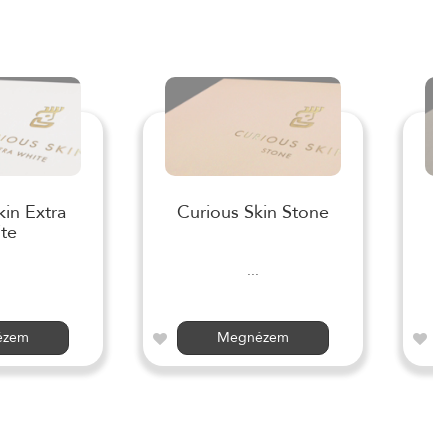
kin Extra
Curious Skin Stone
te
...
ézem
Megnézem