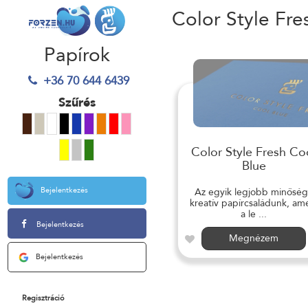
Color Style Fre
Papírok
+36 70 644 6439
Szűrés
Color Style Fresh Co
Blue
Bejelentkezés
Az egyik legjobb minősé
kreatív papírcsaládunk, am
a le ...
Bejelentkezés
Megnézem
Bejelentkezés
Regisztráció