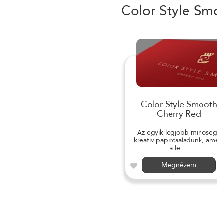
Color Style Sm
Color Style Smooth
Cherry Red
Az egyik legjobb minősé
kreatív papírcsaládunk, am
a le ...
Megnézem