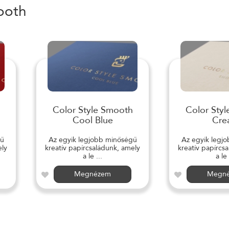
ooth
Color Style Smooth
Color Sty
Cool Blue
Cre
gű
Az egyik legjobb minőségű
Az egyik legj
ely
kreatív papírcsaládunk, amely
kreatív papírcs
a le ...
a le 
Megnézem
Megn