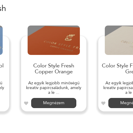
sh
ol
Color Style Fresh
Color Style 
Copper Orange
Gr
gű
Az egyik legjobb minőségű
Az egyik legj
ely
kreatív papírcsaládunk, amely
kreatív papírcs
a le ...
a le 
Megnézem
Megn