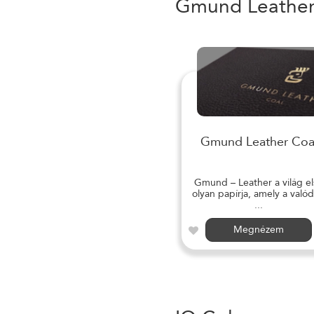
Gmund Leathe
Gmund Leather Coa
Gmund – Leather a világ el
olyan papírja, amely a valód
...
Megnézem