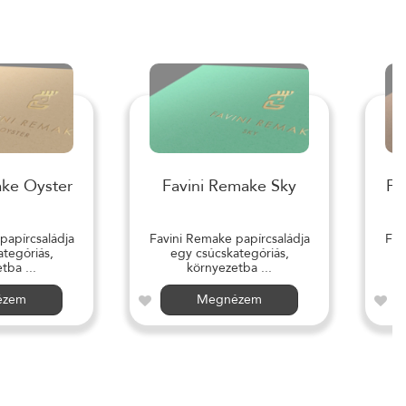
ake Oyster
Favini Remake Sky
Fa
papírcsaládja
Favini Remake papírcsaládja
Fav
tegóriás,
egy csúcskategóriás,
tba ...
környezetba ...
ézem
Megnézem