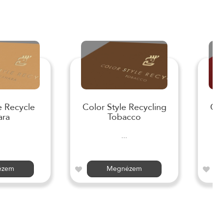
e Recycle
Color Style Recycling
Co
ara
Tobacco
...
ézem
Megnézem