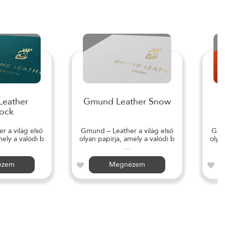
eather
Gmund Leather Snow
ock
 a világ első
Gmund – Leather a világ első
Gmun
mely a valódi b
olyan papírja, amely a valódi b
olya
...
ézem
Megnézem