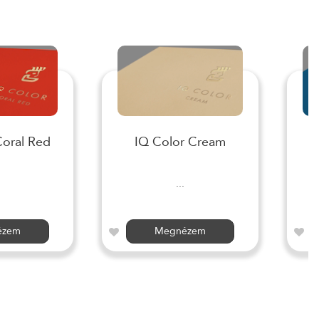
Coral Red
IQ Color Cream
I
...
ézem
Megnézem