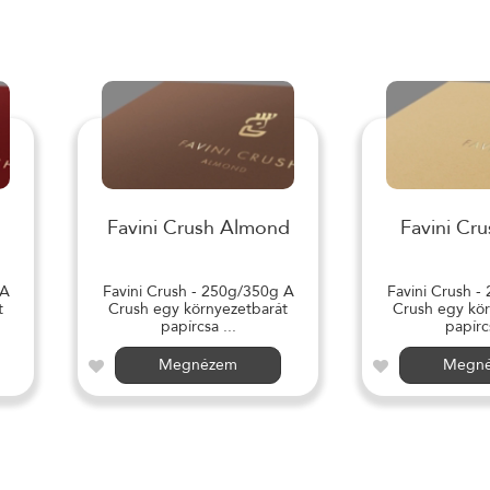
Favini Crush Almond
Favini Cru
 A
Favini Crush - 250g/350g A
Favini Crush -
t
Crush egy környezetbarát
Crush egy kör
papírcsa ...
papírcs
Megnézem
Megn