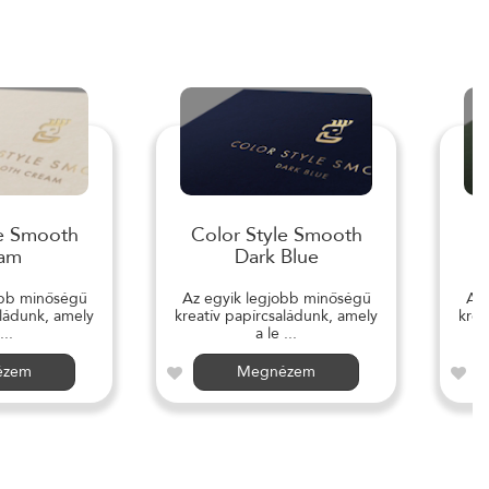
le Smooth
Color Style Smooth
C
am
Dark Blue
obb minőségű
Az egyik legjobb minőségű
Az 
aládunk, amely
kreatív papírcsaládunk, amely
krea
...
a le ...
ézem
Megnézem