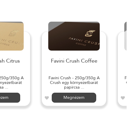
sh Citrus
Favini Crush Coffee
 250g/350g A
Favini Crush - 250g/350g A
Fav
nyezetbarát
Crush egy környezetbarát
Cr
a ...
papírcsa ...
ézem
Megnézem