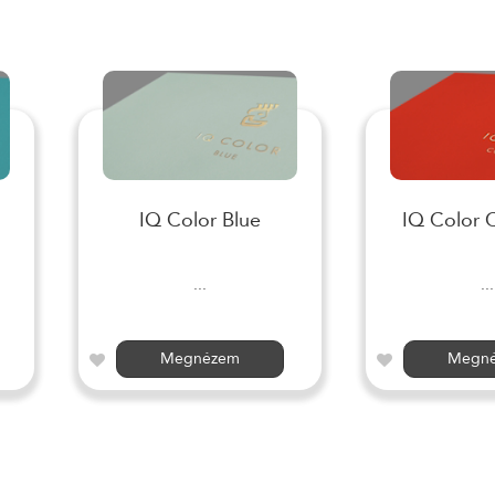
IQ Color Blue
IQ Color 
...
...
Megnézem
Megn