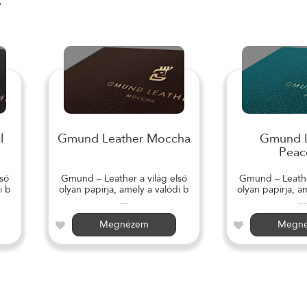
r
l
Gmund Leather Moccha
Gmund L
Peac
ső
Gmund – Leather a világ első
Gmund – Leather
i b
olyan papírja, amely a valódi b
olyan papírja, a
...
...
Megnézem
Megn