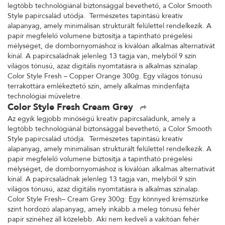
legtöbb technológiánál biztonsággal bevethető, a Color Smooth
Style papírcsalád utódja. Természetes tapintású kreatív
alapanyag, amely minimálisan strukturált felülettel rendelkezik. A
papír megfelelő volumene biztosítja a tapintható prégelési
mélységet, de dombornyomáshoz is kiválóan alkalmas alternatívát
kínál. A papírcsaládnak jelenleg 13 tagja van, melyből 9 szín
világos tónusú, azaz digitális nyomtatásra is alkalmas színalap.
Color Style Fresh – Copper Orange 300g. Egy világos tónusú
terrakottára emlékeztető szín, amely alkalmas mindenfajta
technológiai műveletre.
Color Style Fresh Cream Grey
Az egyik legjobb minőségű kreatív papírcsaládunk, amely a
legtöbb technológiánál biztonsággal bevethető, a Color Smooth
Style papírcsalád utódja. Természetes tapintású kreatív
alapanyag, amely minimálisan strukturált felülettel rendelkezik. A
papír megfelelő volumene biztosítja a tapintható prégelési
mélységet, de dombornyomáshoz is kiválóan alkalmas alternatívát
kínál. A papírcsaládnak jelenleg 13 tagja van, melyből 9 szín
világos tónusú, azaz digitális nyomtatásra is alkalmas színalap.
Color Style Fresh– Cream Grey 300g: Egy könnyed krémszürke
színt hordozó alapanyag, amely inkább a meleg tónusú fehér
papír színéhez áll közelebb. Aki nem kedveli a vakítóan fehér