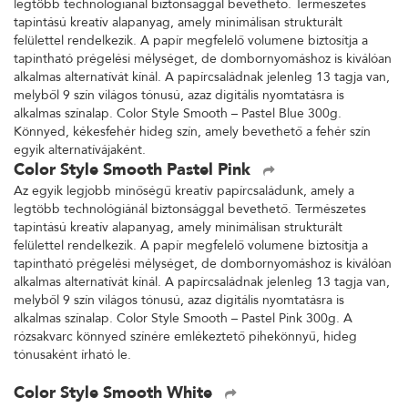
legtöbb technológiánál biztonsággal bevethető. Természetes
tapintású kreatív alapanyag, amely minimálisan strukturált
felülettel rendelkezik. A papír megfelelő volumene biztosítja a
tapintható prégelési mélységet, de dombornyomáshoz is kiválóan
alkalmas alternatívát kínál. A papírcsaládnak jelenleg 13 tagja van,
melyből 9 szín világos tónusú, azaz digitális nyomtatásra is
alkalmas színalap. Color Style Smooth – Pastel Blue 300g.
Könnyed, kékesfehér hideg szín, amely bevethető a fehér szín
egyik alternatívájaként.
Color Style Smooth Pastel Pink
Az egyik legjobb minőségű kreatív papírcsaládunk, amely a
legtöbb technológiánál biztonsággal bevethető. Természetes
tapintású kreatív alapanyag, amely minimálisan strukturált
felülettel rendelkezik. A papír megfelelő volumene biztosítja a
tapintható prégelési mélységet, de dombornyomáshoz is kiválóan
alkalmas alternatívát kínál. A papírcsaládnak jelenleg 13 tagja van,
melyből 9 szín világos tónusú, azaz digitális nyomtatásra is
alkalmas színalap. Color Style Smooth – Pastel Pink 300g. A
rózsakvarc könnyed színére emlékeztető pihekönnyű, hideg
tónusaként írható le.
Color Style Smooth White