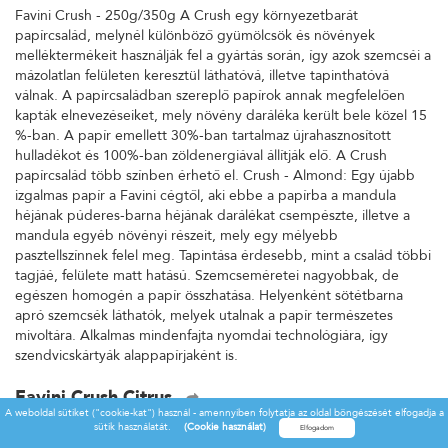
Favini Crush - 250g/350g A Crush egy környezetbarát
papírcsalád, melynél különböző gyümölcsök és növények
melléktermékeit használják fel a gyártás során, így azok szemcséi a
mázolatlan felületen keresztül láthatóvá, illetve tapinthatóvá
válnak. A papírcsaládban szereplő papírok annak megfelelően
kapták elnevezéseiket, mely növény daráléka került bele közel 15
%-ban. A papír emellett 30%-ban tartalmaz újrahasznosított
hulladékot és 100%-ban zöldenergiával állítják elő. A Crush
papírcsalád több színben érhető el. Crush - Almond: Egy újabb
izgalmas papír a Favini cégtől, aki ebbe a papírba a mandula
héjának púderes-barna héjának darálékat csempészte, illetve a
mandula egyéb növényi részeit, mely egy mélyebb
pasztellszínnek felel meg. Tapintása érdesebb, mint a család többi
tagjáé, felülete matt hatású. Szemcseméretei nagyobbak, de
egészen homogén a papír összhatása. Helyenként sötétbarna
apró szemcsék láthatók, melyek utalnak a papír természetes
mivoltára. Alkalmas mindenfajta nyomdai technológiára, így
szendvicskártyák alappapírjaként is.
Favini Crush Citrus
A weboldal sütiket ("cookie-kat") használ - amennyiben folytatja az oldal böngészését elfogadja a
Favini Crush - 250g/350g A Crush egy környezetbarát
sütik használatát.
(Cookie használat)
papírcsalád, melynél különböző gyümölcsök és növények