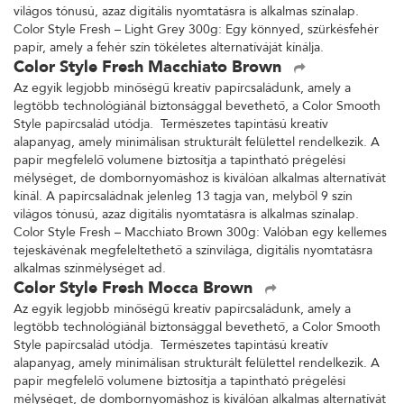
világos tónusú, azaz digitális nyomtatásra is alkalmas színalap.
Color Style Fresh – Light Grey 300g: Egy könnyed, szürkésfehér
papír, amely a fehér szín tökéletes alternatíváját kínálja.
Color Style Fresh Macchiato Brown
Az egyik legjobb minőségű kreatív papírcsaládunk, amely a
legtöbb technológiánál biztonsággal bevethető, a Color Smooth
Style papírcsalád utódja. Természetes tapintású kreatív
alapanyag, amely minimálisan strukturált felülettel rendelkezik. A
papír megfelelő volumene biztosítja a tapintható prégelési
mélységet, de dombornyomáshoz is kiválóan alkalmas alternatívát
kínál. A papírcsaládnak jelenleg 13 tagja van, melyből 9 szín
világos tónusú, azaz digitális nyomtatásra is alkalmas színalap.
Color Style Fresh – Macchiato Brown 300g: Valóban egy kellemes
tejeskávénak megfeleltethető a színvilága, digitális nyomtatásra
alkalmas színmélységet ad.
Color Style Fresh Mocca Brown
Az egyik legjobb minőségű kreatív papírcsaládunk, amely a
legtöbb technológiánál biztonsággal bevethető, a Color Smooth
Style papírcsalád utódja. Természetes tapintású kreatív
alapanyag, amely minimálisan strukturált felülettel rendelkezik. A
papír megfelelő volumene biztosítja a tapintható prégelési
mélységet, de dombornyomáshoz is kiválóan alkalmas alternatívát