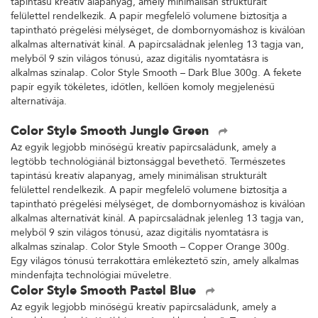
tapintású kreatív alapanyag, amely minimálisan strukturált
felülettel rendelkezik. A papír megfelelő volumene biztosítja a
tapintható prégelési mélységet, de dombornyomáshoz is kiválóan
alkalmas alternatívát kínál. A papírcsaládnak jelenleg 13 tagja van,
melyből 9 szín világos tónusú, azaz digitális nyomtatásra is
alkalmas színalap. Color Style Smooth – Dark Blue 300g. A fekete
papír egyik tökéletes, időtlen, kellően komoly megjelenésű
alternatívája.
Color Style Smooth Jungle Green
Az egyik legjobb minőségű kreatív papírcsaládunk, amely a
legtöbb technológiánál biztonsággal bevethető. Természetes
tapintású kreatív alapanyag, amely minimálisan strukturált
felülettel rendelkezik. A papír megfelelő volumene biztosítja a
tapintható prégelési mélységet, de dombornyomáshoz is kiválóan
alkalmas alternatívát kínál. A papírcsaládnak jelenleg 13 tagja van,
melyből 9 szín világos tónusú, azaz digitális nyomtatásra is
alkalmas színalap. Color Style Smooth – Copper Orange 300g.
Egy világos tónusú terrakottára emlékeztető szín, amely alkalmas
mindenfajta technológiai műveletre.
Color Style Smooth Pastel Blue
Az egyik legjobb minőségű kreatív papírcsaládunk, amely a