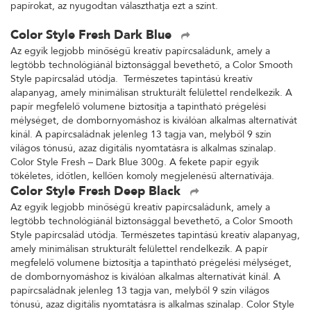
papírokat, az nyugodtan választhatja ezt a színt.
Color Style Fresh Dark Blue
Az egyik legjobb minőségű kreatív papírcsaládunk, amely a
legtöbb technológiánál biztonsággal bevethető, a Color Smooth
Style papírcsalád utódja. Természetes tapintású kreatív
alapanyag, amely minimálisan strukturált felülettel rendelkezik. A
papír megfelelő volumene biztosítja a tapintható prégelési
mélységet, de dombornyomáshoz is kiválóan alkalmas alternatívát
kínál. A papírcsaládnak jelenleg 13 tagja van, melyből 9 szín
világos tónusú, azaz digitális nyomtatásra is alkalmas színalap.
Color Style Fresh – Dark Blue 300g. A fekete papír egyik
tökéletes, időtlen, kellően komoly megjelenésű alternatívája.
Color Style Fresh Deep Black
Az egyik legjobb minőségű kreatív papírcsaládunk, amely a
legtöbb technológiánál biztonsággal bevethető, a Color Smooth
Style papírcsalád utódja. Természetes tapintású kreatív alapanyag,
amely minimálisan strukturált felülettel rendelkezik. A papír
megfelelő volumene biztosítja a tapintható prégelési mélységet,
de dombornyomáshoz is kiválóan alkalmas alternatívát kínál. A
papírcsaládnak jelenleg 13 tagja van, melyből 9 szín világos
tónusú, azaz digitális nyomtatásra is alkalmas színalap. Color Style