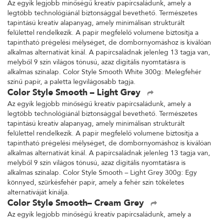
Az egyik legjobb minőségű kreatív papírcsaládunk, amely a
legtöbb technológiánál biztonsággal bevethető. Természetes
tapintású kreatív alapanyag, amely minimálisan strukturált
felülettel rendelkezik. A papír megfelelő volumene biztosítja a
tapintható prégelési mélységet, de dombornyomáshoz is kiválóan
alkalmas alternatívát kínál. A papírcsaládnak jelenleg 13 tagja van,
melyből 9 szín világos tónusú, azaz digitális nyomtatásra is
alkalmas színalap. Color Style Smooth White 300g: Melegfehér
színű papír, a paletta legvilágosabb tagja.
Color Style Smooth – Light Grey
Az egyik legjobb minőségű kreatív papírcsaládunk, amely a
legtöbb technológiánál biztonsággal bevethető. Természetes
tapintású kreatív alapanyag, amely minimálisan strukturált
felülettel rendelkezik. A papír megfelelő volumene biztosítja a
tapintható prégelési mélységet, de dombornyomáshoz is kiválóan
alkalmas alternatívát kínál. A papírcsaládnak jelenleg 13 tagja van,
melyből 9 szín világos tónusú, azaz digitális nyomtatásra is
alkalmas színalap. Color Style Smooth – Light Grey 300g: Egy
könnyed, szürkésfehér papír, amely a fehér szín tökéletes
alternatíváját kínálja.
Color Style Smooth– Cream Grey
Az egyik legjobb minőségű kreatív papírcsaládunk, amely a