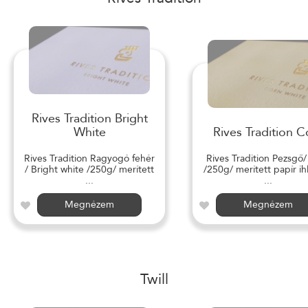
Rives Tradition Bright
White
Rives Tradition C
Rives Tradition Ragyogó fehér
Rives Tradition Pezsgő
/ Bright white /250g/ merített
/250g/ merített papír ihl
...
...
Megnézem
Megnézem
Twill