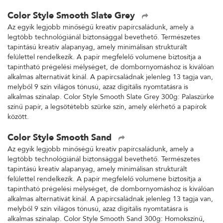
Color Style Smooth Slate Grey
Az egyik legjobb minőségű kreatív papírcsaládunk, amely a
legtöbb technológiánál biztonsággal bevethető. Természetes
tapintású kreatív alapanyag, amely minimálisan strukturált
felülettel rendelkezik. A papír megfelelő volumene biztosítja a
tapintható prégelési mélységet, de dombornyomáshoz is kiválóan
alkalmas alternatívát kínál. A papírcsaládnak jelenleg 13 tagja van,
melyből 9 szín világos tónusú, azaz digitális nyomtatásra is
alkalmas színalap. Color Style Smooth Slate Grey 300g: Palaszürke
színű papír, a legsötétebb szürke szín, amely elérhető a papírok
között.
Color Style Smooth Sand
Az egyik legjobb minőségű kreatív papírcsaládunk, amely a
legtöbb technológiánál biztonsággal bevethető. Természetes
tapintású kreatív alapanyag, amely minimálisan strukturált
felülettel rendelkezik. A papír megfelelő volumene biztosítja a
tapintható prégelési mélységet, de dombornyomáshoz is kiválóan
alkalmas alternatívát kínál. A papírcsaládnak jelenleg 13 tagja van,
melyből 9 szín világos tónusú, azaz digitális nyomtatásra is
alkalmas színalap. Color Style Smooth Sand 300g: Homokszínű,