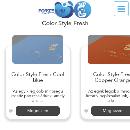
Color Style Fresh
Color Style Fresh Cool
Color Style Fre
Blue
Copper Orang
Az egyik legjobb minőségű
Az egyik legjobb min
kreatív papírcsaládunk, amely
kreatív papírcsaládunk,
a le ...
a le ...
Megnézem
Megnézem