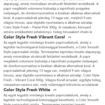
alapanyag, amely minimálisan strukturált felülettel rendelkezik. A
papír megfelelő volumene biztosítja a tapintható prégelési
mélységet, de dombornyomáshoz is kiválóan alkalmas alternatívát
kínál. A papírcsaládnak jelenleg 13 tagja van, melyből 9 szín
világos tónusú, azaz digitális nyomtatásra is alkalmas színalap.
Color Style Fresh – Pastel Pink 300g. A rózsakvarc könnyed
színére emlékeztető pihekönnyű, hideg tónusaként írható le.
Color Style Fresh Vibrant Coral
Az egyik legjobb minőségű kreatív papírcsaládunk, amely a
legtöbb technológiánál biztonsággal bevethető, a Color Smooth
Style papírcsalád utódja. Természetes tapintású kreatív alapanyag,
amely minimálisan strukturált felülettel rendelkezik. A papír
megfelelő volumene biztosítja a tapintható prégelési mélységet,
de dombornyomáshoz is kiválóan alkalmas alternatívát kínál. A
papírcsaládnak jelenleg 13 tagja van, melyből 9 szín világos
tónusú, azaz digitális nyomtatásra is alkalmas színalap. Color Style
Fresh – Vibrant Coral 300g. Világos Korall árnyalat, egyfajta hideg,
rózsaszínes-narancs szín, mely vidámságot kölcsönöz arculatának.
Color Style Fresh White
Az egyik legjobb minőségű kreatív papírcsaládunk, amely a
legtöbb technológiánál biztonsággal bevethető, a Color Smooth
Style papírcsalád utódja. Természetes tapintású kreatív