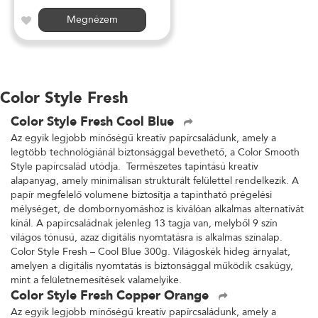
Megnézem
Color Style Fresh
Color Style Fresh Cool Blue
Az egyik legjobb minőségű kreatív papírcsaládunk, amely a
legtöbb technológiánál biztonsággal bevethető, a Color Smooth
Style papírcsalád utódja. Természetes tapintású kreatív
alapanyag, amely minimálisan strukturált felülettel rendelkezik. A
papír megfelelő volumene biztosítja a tapintható prégelési
mélységet, de dombornyomáshoz is kiválóan alkalmas alternatívát
kínál. A papírcsaládnak jelenleg 13 tagja van, melyből 9 szín
világos tónusú, azaz digitális nyomtatásra is alkalmas színalap.
Color Style Fresh – Cool Blue 300g. Világoskék hideg árnyalat,
amelyen a digitális nyomtatás is biztonsággal működik csakúgy,
mint a felületnemesítések valamelyike.
Color Style Fresh Copper Orange
Az egyik legjobb minőségű kreatív papírcsaládunk, amely a