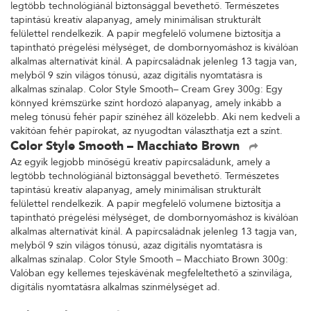
legtöbb technológiánál biztonsággal bevethető. Természetes
tapintású kreatív alapanyag, amely minimálisan strukturált
felülettel rendelkezik. A papír megfelelő volumene biztosítja a
tapintható prégelési mélységet, de dombornyomáshoz is kiválóan
alkalmas alternatívát kínál. A papírcsaládnak jelenleg 13 tagja van,
melyből 9 szín világos tónusú, azaz digitális nyomtatásra is
alkalmas színalap. Color Style Smooth– Cream Grey 300g: Egy
könnyed krémszürke színt hordozó alapanyag, amely inkább a
meleg tónusú fehér papír színéhez áll közelebb. Aki nem kedveli a
vakítóan fehér papírokat, az nyugodtan választhatja ezt a színt.
Color Style Smooth – Macchiato Brown
Az egyik legjobb minőségű kreatív papírcsaládunk, amely a
legtöbb technológiánál biztonsággal bevethető. Természetes
tapintású kreatív alapanyag, amely minimálisan strukturált
felülettel rendelkezik. A papír megfelelő volumene biztosítja a
tapintható prégelési mélységet, de dombornyomáshoz is kiválóan
alkalmas alternatívát kínál. A papírcsaládnak jelenleg 13 tagja van,
melyből 9 szín világos tónusú, azaz digitális nyomtatásra is
alkalmas színalap. Color Style Smooth – Macchiato Brown 300g:
Valóban egy kellemes tejeskávénak megfeleltethető a színvilága,
digitális nyomtatásra alkalmas színmélységet ad.