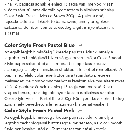
kínál. A papírcsaládnak jelenleg 13 tagja van, melyből 9 szín
világos tónusú, azaz digitális nyomtatásra is alkalmas színalap.
Color Style Fresh – Mocca Brown 300g. A paletta első,
tejcsokoládéra emlékeztető barna színe, amely prégelésre,
szitázásra, dombornyomásra, esetleg digitális nyomtatásra is
alkalmas.
Color Style Fresh Pastel Blue
Az egyik legjobb minőségű kreatív papírcsaládunk, amely a
legtöbb technológiánál biztonsággal bevethető, a Color Smooth
Style papírcsalád utódja. Természetes tapintású kreatív
alapanyag, amely minimálisan strukturált felülettel rendelkezik. A
papír megfelelő volumene biztosítja a tapintható prégelési
mélységet, de dombornyomáshoz is kiválóan alkalmas alternatívát
kínál. A papírcsaládnak jelenleg 13 tagja van, melyből 9 szín
világos tónusú, azaz digitális nyomtatásra is alkalmas színalap.
Color Style Fresh – Pastel Blue 300g. Könnyed, kékesfehér hideg
szín, amely bevethető a fehér szín egyik alternatívájaként.
Color Style Fresh Pastel Pink
Az egyik legjobb minőségű kreatív papírcsaládunk, amely a
legtöbb technológiánál biztonsággal bevethető, a Color Smooth
Style papírcsalád utódja. Természetes tapintású kreatív