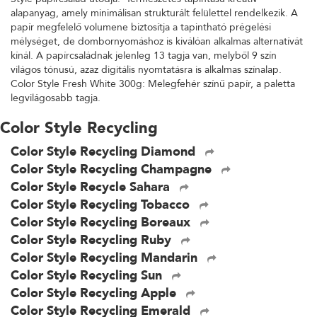
alapanyag, amely minimálisan strukturált felülettel rendelkezik. A
papír megfelelő volumene biztosítja a tapintható prégelési
mélységet, de dombornyomáshoz is kiválóan alkalmas alternatívát
kínál. A papírcsaládnak jelenleg 13 tagja van, melyből 9 szín
világos tónusú, azaz digitális nyomtatásra is alkalmas színalap.
Color Style Fresh White 300g: Melegfehér színű papír, a paletta
legvilágosabb tagja.
Color Style Recycling
Color Style Recycling Diamond
Color Style Recycling Champagne
Color Style Recycle Sahara
Color Style Recycling Tobacco
Color Style Recycling Boreaux
Color Style Recycling Ruby
Color Style Recycling Mandarin
Color Style Recycling Sun
Color Style Recycling Apple
Color Style Recycling Emerald