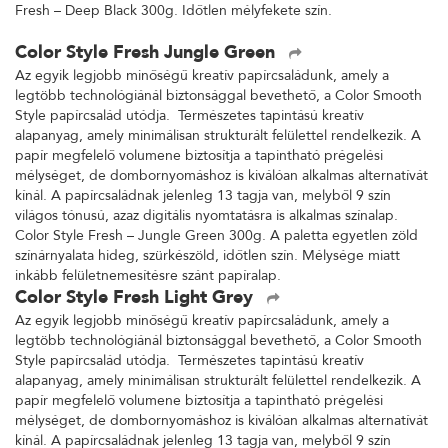
Fresh – Deep Black 300g. Időtlen mélyfekete szín.
Color Style Fresh Jungle Green
Az egyik legjobb minőségű kreatív papírcsaládunk, amely a
legtöbb technológiánál biztonsággal bevethető, a Color Smooth
Style papírcsalád utódja. Természetes tapintású kreatív
alapanyag, amely minimálisan strukturált felülettel rendelkezik. A
papír megfelelő volumene biztosítja a tapintható prégelési
mélységet, de dombornyomáshoz is kiválóan alkalmas alternatívát
kínál. A papírcsaládnak jelenleg 13 tagja van, melyből 9 szín
világos tónusú, azaz digitális nyomtatásra is alkalmas színalap.
Color Style Fresh – Jungle Green 300g. A paletta egyetlen zöld
színárnyalata hideg, szürkészöld, időtlen szín. Mélysége miatt
inkább felületnemesítésre szánt papíralap.
Color Style Fresh Light Grey
Az egyik legjobb minőségű kreatív papírcsaládunk, amely a
legtöbb technológiánál biztonsággal bevethető, a Color Smooth
Style papírcsalád utódja. Természetes tapintású kreatív
alapanyag, amely minimálisan strukturált felülettel rendelkezik. A
papír megfelelő volumene biztosítja a tapintható prégelési
mélységet, de dombornyomáshoz is kiválóan alkalmas alternatívát
kínál. A papírcsaládnak jelenleg 13 tagja van, melyből 9 szín