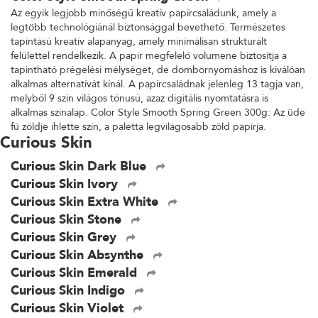
Az egyik legjobb minőségű kreatív papírcsaládunk, amely a
legtöbb technológiánál biztonsággal bevethető. Természetes
tapintású kreatív alapanyag, amely minimálisan strukturált
felülettel rendelkezik. A papír megfelelő volumene biztosítja a
tapintható prégelési mélységet, de dombornyomáshoz is kiválóan
alkalmas alternatívát kínál. A papírcsaládnak jelenleg 13 tagja van,
melyből 9 szín világos tónusú, azaz digitális nyomtatásra is
alkalmas színalap. Color Style Smooth Spring Green 300g: Az üde
fű zöldje ihlette szín, a paletta legvilágosabb zöld papírja.
Curious Skin
Curious Skin Dark Blue
Curious Skin Ivory
Curious Skin Extra White
Curious Skin Stone
Curious Skin Grey
Curious Skin Absynthe
Curious Skin Emerald
Curious Skin Indigo
Curious Skin Violet