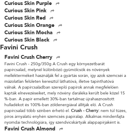
Curious Skin Purple
Curious Skin Pink
Curious Skin Red
Curious Skin Orange
Curious Skin Mocha
Curious Skin Black
Favini Crush
Favini Crush Cherry
Favini Crush - 250g/350g A Crush egy környezetbarát
papírcsalád, melynél különböző gyümölcsök és növények
melléktermékeit használják fel a gyártás során, így azok szemcséi a
mázolatlan felületen keresztül láthatóvá, illetve tapinthatóvá
válnak. A papírcsaládban szereplő papírok annak megfelelően
kapták elnevezéseiket, mely növény daráléka került bele közel 15
%-ban. A papír emellett 30%-ban tartalmaz újrahasznosított
hulladékot és 100%-ban zöldenergiával állítják elő. A Crush
papírcsalád több színben érhető el.
Crush - Cherry:
nem túl tüzes,
piros árnyalatú enyhén szemcsés papíralap. Alkalmas mindenfajta
nyomdai technológiára, így szendvicskártyák alappapírjaként is.
Favini Crush Almond