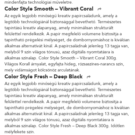
mindenfajta technológiai műveletre.
Color Style Smooth – Vibrant Coral
Az egyik legjobb minőségű kreatív papírcsaládunk, amely a
legtöbb technológiánál biztonsággal bevethető. Természetes
tapintású kreatív alapanyag, amely minimálisan strukturált
felülettel rendelkezik. A papír megfelelő volumene biztosítja a
tapintható prégelési mélységet, de dombornyomáshoz is kiválóan
alkalmas alternatívát kínál. A papírcsaládnak jelenleg 13 tagja van,
melyből 9 szín világos tónusú, azaz digitális nyomtatásra is
alkalmas színalap. Color Style Smooth – Vibrant Coral 300g.
Világos Korall árnyalat, egyfajta hideg, rózsaszínes-narancs szín,
mely vidámságot kölcsönöz arculatának.
Color Style Fresh – Deep Black
Az egyik legjobb minőségű kreatív papírcsaládunk, amely a
legtöbb technológiánál biztonsággal bevethető. Természetes
tapintású kreatív alapanyag, amely minimálisan strukturált
felülettel rendelkezik. A papír megfelelő volumene biztosítja a
tapintható prégelési mélységet, de dombornyomáshoz is kiválóan
alkalmas alternatívát kínál. A papírcsaládnak jelenleg 13 tagja van,
melyből 9 szín világos tónusú, azaz digitális nyomtatásra is
alkalmas színalap. Color Style Fresh – Deep Black 300g. Időtlen
mélyfekete szín.