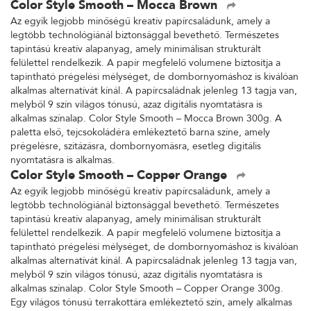
Color Style Smooth – Mocca Brown
Az egyik legjobb minőségű kreatív papírcsaládunk, amely a
legtöbb technológiánál biztonsággal bevethető. Természetes
tapintású kreatív alapanyag, amely minimálisan strukturált
felülettel rendelkezik. A papír megfelelő volumene biztosítja a
tapintható prégelési mélységet, de dombornyomáshoz is kiválóan
alkalmas alternatívát kínál. A papírcsaládnak jelenleg 13 tagja van,
melyből 9 szín világos tónusú, azaz digitális nyomtatásra is
alkalmas színalap. Color Style Smooth – Mocca Brown 300g. A
paletta első, tejcsokoládéra emlékeztető barna színe, amely
prégelésre, szitázásra, dombornyomásra, esetleg digitális
nyomtatásra is alkalmas.
Color Style Smooth – Copper Orange
Az egyik legjobb minőségű kreatív papírcsaládunk, amely a
legtöbb technológiánál biztonsággal bevethető. Természetes
tapintású kreatív alapanyag, amely minimálisan strukturált
felülettel rendelkezik. A papír megfelelő volumene biztosítja a
tapintható prégelési mélységet, de dombornyomáshoz is kiválóan
alkalmas alternatívát kínál. A papírcsaládnak jelenleg 13 tagja van,
melyből 9 szín világos tónusú, azaz digitális nyomtatásra is
alkalmas színalap. Color Style Smooth – Copper Orange 300g.
Egy világos tónusú terrakottára emlékeztető szín, amely alkalmas