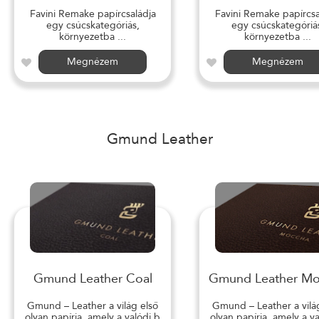
Favini Remake papírcsaládja
Favini Remake papírcsa
egy csúcskategóriás,
egy csúcskategóriá
környezetba ...
környezetba ...
Megnézem
Megnézem
Gmund Leather
Gmund Leather Coal
Gmund Leather M
Gmund – Leather a világ első
Gmund – Leather a vilá
olyan papírja, amely a valódi b
olyan papírja, amely a v