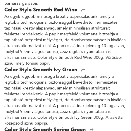
barnássárga papír.
Color Style Smooth Red Wine
Az egyik legjobb minőségű kreatív papírcsaládunk, amely a
legtöbb technológiánál biztonsággal bevethető. Természetes
tapintású kreatív alapanyag, amely minimálisan strukturált
felülettel rendelkezik. A papír megfelelő volumene biztosítja a
tapintható prégelési mélységet, de dombornyomáshoz is kiválóan
alkalmas alternatívát kínál. A papírcsaládnak jelenleg 13 tagja van,
melyből 9 szín világos tónusú, azaz digitális nyomtatásra is
alkalmas színalap. Color Style Smooth Red Wine 300g: Vörösbor
színű, mély tónusú papír.
Color Style Smooth Ivy Green
Az egyik legjobb minőségű kreatív papírcsaládunk, amely a
legtöbb technológiánál biztonsággal bevethető. Természetes
tapintású kreatív alapanyag, amely minimálisan strukturált
felülettel rendelkezik. A papír megfelelő volumene biztosítja a
tapintható prégelési mélységet, de dombornyomáshoz is kiválóan
alkalmas alternatívát kínál. A papírcsaládnak jelenleg 13 tagja van,
melyből 9 szín világos tónusú, azaz digitális nyomtatásra is
alkalmas színalap. Color Style Smooth Ivy Green 300g: A paletta
középzöld színű papírja.
Color Style Smooth Spring Green