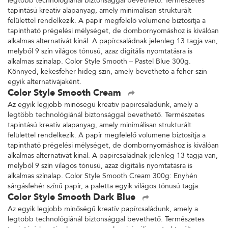
legtöbb technológiánál biztonsággal bevethető. Természetes
tapintású kreatív alapanyag, amely minimálisan strukturált
felülettel rendelkezik. A papír megfelelő volumene biztosítja a
tapintható prégelési mélységet, de dombornyomáshoz is kiválóan
alkalmas alternatívát kínál. A papírcsaládnak jelenleg 13 tagja van,
melyből 9 szín világos tónusú, azaz digitális nyomtatásra is
alkalmas színalap. Color Style Smooth – Pastel Blue 300g.
Könnyed, kékesfehér hideg szín, amely bevethető a fehér szín
egyik alternatívájaként.
Color Style Smooth Cream
Az egyik legjobb minőségű kreatív papírcsaládunk, amely a
legtöbb technológiánál biztonsággal bevethető. Természetes
tapintású kreatív alapanyag, amely minimálisan strukturált
felülettel rendelkezik. A papír megfelelő volumene biztosítja a
tapintható prégelési mélységet, de dombornyomáshoz is kiválóan
alkalmas alternatívát kínál. A papírcsaládnak jelenleg 13 tagja van,
melyből 9 szín világos tónusú, azaz digitális nyomtatásra is
alkalmas színalap. Color Style Smooth Cream 300g: Enyhén
sárgásfehér színű papír, a paletta egyik világos tónusú tagja.
Color Style Smooth Dark Blue
Az egyik legjobb minőségű kreatív papírcsaládunk, amely a
legtöbb technológiánál biztonsággal bevethető. Természetes