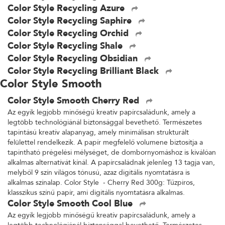
Color Style Recycling Azure
Color Style Recycling Saphire
Color Style Recycling Orchid
Color Style Recycling Shale
Color Style Recycling Obsidian
Color Style Recycling Brilliant Black
Color Style Smooth
Color Style Smooth Cherry Red
Az egyik legjobb minőségű kreatív papírcsaládunk, amely a
legtöbb technológiánál biztonsággal bevethető. Természetes
tapintású kreatív alapanyag, amely minimálisan strukturált
felülettel rendelkezik. A papír megfelelő volumene biztosítja a
tapintható prégelési mélységet, de dombornyomáshoz is kiválóan
alkalmas alternatívát kínál. A papírcsaládnak jelenleg 13 tagja van,
melyből 9 szín világos tónusú, azaz digitális nyomtatásra is
alkalmas színalap. Color Style - Cherry Red 300g: Tűzpiros,
klasszikus színű papír, ami digitális nyomtatásra alkalmas.
Color Style Smooth Cool Blue
Az egyik legjobb minőségű kreatív papírcsaládunk, amely a