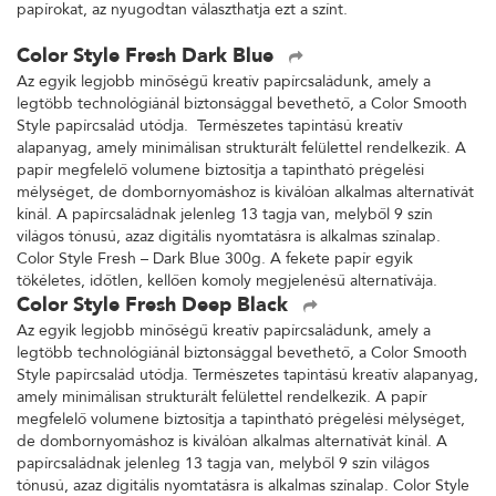
papírokat, az nyugodtan választhatja ezt a színt.
Color Style Fresh Dark Blue
Az egyik legjobb minőségű kreatív papírcsaládunk, amely a
legtöbb technológiánál biztonsággal bevethető, a Color Smooth
Style papírcsalád utódja. Természetes tapintású kreatív
alapanyag, amely minimálisan strukturált felülettel rendelkezik. A
papír megfelelő volumene biztosítja a tapintható prégelési
mélységet, de dombornyomáshoz is kiválóan alkalmas alternatívát
kínál. A papírcsaládnak jelenleg 13 tagja van, melyből 9 szín
világos tónusú, azaz digitális nyomtatásra is alkalmas színalap.
Color Style Fresh – Dark Blue 300g. A fekete papír egyik
tökéletes, időtlen, kellően komoly megjelenésű alternatívája.
Color Style Fresh Deep Black
Az egyik legjobb minőségű kreatív papírcsaládunk, amely a
legtöbb technológiánál biztonsággal bevethető, a Color Smooth
Style papírcsalád utódja. Természetes tapintású kreatív alapanyag,
amely minimálisan strukturált felülettel rendelkezik. A papír
megfelelő volumene biztosítja a tapintható prégelési mélységet,
de dombornyomáshoz is kiválóan alkalmas alternatívát kínál. A
papírcsaládnak jelenleg 13 tagja van, melyből 9 szín világos
tónusú, azaz digitális nyomtatásra is alkalmas színalap. Color Style