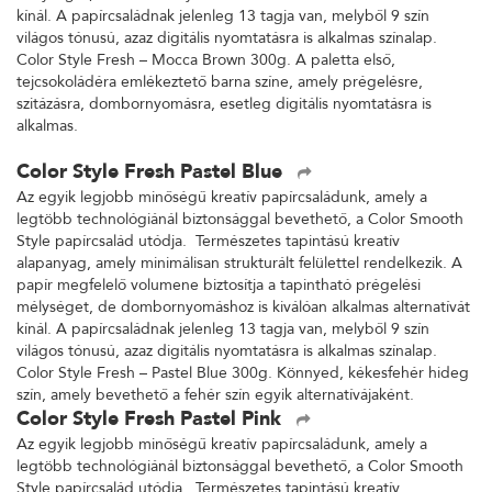
kínál. A papírcsaládnak jelenleg 13 tagja van, melyből 9 szín
világos tónusú, azaz digitális nyomtatásra is alkalmas színalap.
Color Style Fresh – Mocca Brown 300g. A paletta első,
tejcsokoládéra emlékeztető barna színe, amely prégelésre,
szitázásra, dombornyomásra, esetleg digitális nyomtatásra is
alkalmas.
Color Style Fresh Pastel Blue
Az egyik legjobb minőségű kreatív papírcsaládunk, amely a
legtöbb technológiánál biztonsággal bevethető, a Color Smooth
Style papírcsalád utódja. Természetes tapintású kreatív
alapanyag, amely minimálisan strukturált felülettel rendelkezik. A
papír megfelelő volumene biztosítja a tapintható prégelési
mélységet, de dombornyomáshoz is kiválóan alkalmas alternatívát
kínál. A papírcsaládnak jelenleg 13 tagja van, melyből 9 szín
világos tónusú, azaz digitális nyomtatásra is alkalmas színalap.
Color Style Fresh – Pastel Blue 300g. Könnyed, kékesfehér hideg
szín, amely bevethető a fehér szín egyik alternatívájaként.
Color Style Fresh Pastel Pink
Az egyik legjobb minőségű kreatív papírcsaládunk, amely a
legtöbb technológiánál biztonsággal bevethető, a Color Smooth
Style papírcsalád utódja. Természetes tapintású kreatív