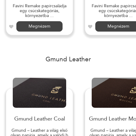
Favini Remake papírcsaládja
Favini Remake papírcsa
egy csúcskategóriás,
egy csúcskategóriá
környezetba ...
környezetba ...
Megnézem
Megnézem
Gmund Leather
Gmund Leather Coal
Gmund Leather M
Gmund – Leather a világ első
Gmund – Leather a vilá
olyan papírja, amely a valódi b
olyan papírja, amely a v