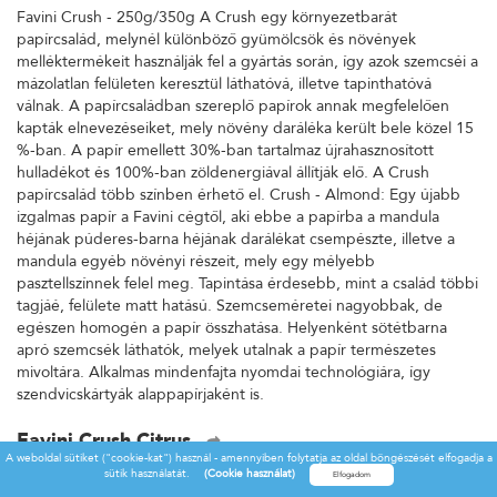
Favini Crush - 250g/350g A Crush egy környezetbarát
papírcsalád, melynél különböző gyümölcsök és növények
melléktermékeit használják fel a gyártás során, így azok szemcséi a
mázolatlan felületen keresztül láthatóvá, illetve tapinthatóvá
válnak. A papírcsaládban szereplő papírok annak megfelelően
kapták elnevezéseiket, mely növény daráléka került bele közel 15
%-ban. A papír emellett 30%-ban tartalmaz újrahasznosított
hulladékot és 100%-ban zöldenergiával állítják elő. A Crush
papírcsalád több színben érhető el. Crush - Almond: Egy újabb
izgalmas papír a Favini cégtől, aki ebbe a papírba a mandula
héjának púderes-barna héjának darálékat csempészte, illetve a
mandula egyéb növényi részeit, mely egy mélyebb
pasztellszínnek felel meg. Tapintása érdesebb, mint a család többi
tagjáé, felülete matt hatású. Szemcseméretei nagyobbak, de
egészen homogén a papír összhatása. Helyenként sötétbarna
apró szemcsék láthatók, melyek utalnak a papír természetes
mivoltára. Alkalmas mindenfajta nyomdai technológiára, így
szendvicskártyák alappapírjaként is.
Favini Crush Citrus
A weboldal sütiket ("cookie-kat") használ - amennyiben folytatja az oldal böngészését elfogadja a
Favini Crush - 250g/350g A Crush egy környezetbarát
sütik használatát.
(Cookie használat)
papírcsalád, melynél különböző gyümölcsök és növények