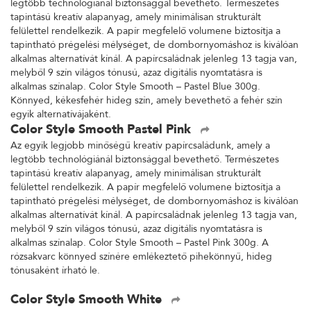
legtöbb technológiánál biztonsággal bevethető. Természetes
tapintású kreatív alapanyag, amely minimálisan strukturált
felülettel rendelkezik. A papír megfelelő volumene biztosítja a
tapintható prégelési mélységet, de dombornyomáshoz is kiválóan
alkalmas alternatívát kínál. A papírcsaládnak jelenleg 13 tagja van,
melyből 9 szín világos tónusú, azaz digitális nyomtatásra is
alkalmas színalap. Color Style Smooth – Pastel Blue 300g.
Könnyed, kékesfehér hideg szín, amely bevethető a fehér szín
egyik alternatívájaként.
Color Style Smooth Pastel Pink
Az egyik legjobb minőségű kreatív papírcsaládunk, amely a
legtöbb technológiánál biztonsággal bevethető. Természetes
tapintású kreatív alapanyag, amely minimálisan strukturált
felülettel rendelkezik. A papír megfelelő volumene biztosítja a
tapintható prégelési mélységet, de dombornyomáshoz is kiválóan
alkalmas alternatívát kínál. A papírcsaládnak jelenleg 13 tagja van,
melyből 9 szín világos tónusú, azaz digitális nyomtatásra is
alkalmas színalap. Color Style Smooth – Pastel Pink 300g. A
rózsakvarc könnyed színére emlékeztető pihekönnyű, hideg
tónusaként írható le.
Color Style Smooth White