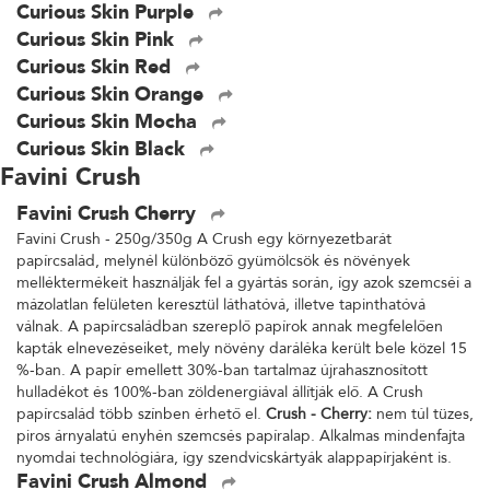
Curious Skin Purple
Curious Skin Pink
Curious Skin Red
Curious Skin Orange
Curious Skin Mocha
Curious Skin Black
Favini Crush
Favini Crush Cherry
Favini Crush - 250g/350g A Crush egy környezetbarát
papírcsalád, melynél különböző gyümölcsök és növények
melléktermékeit használják fel a gyártás során, így azok szemcséi a
mázolatlan felületen keresztül láthatóvá, illetve tapinthatóvá
válnak. A papírcsaládban szereplő papírok annak megfelelően
kapták elnevezéseiket, mely növény daráléka került bele közel 15
%-ban. A papír emellett 30%-ban tartalmaz újrahasznosított
hulladékot és 100%-ban zöldenergiával állítják elő. A Crush
papírcsalád több színben érhető el.
Crush - Cherry:
nem túl tüzes,
piros árnyalatú enyhén szemcsés papíralap. Alkalmas mindenfajta
nyomdai technológiára, így szendvicskártyák alappapírjaként is.
Favini Crush Almond