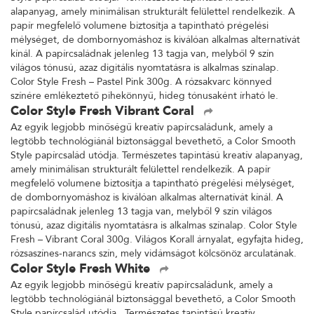
alapanyag, amely minimálisan strukturált felülettel rendelkezik. A
papír megfelelő volumene biztosítja a tapintható prégelési
mélységet, de dombornyomáshoz is kiválóan alkalmas alternatívát
kínál. A papírcsaládnak jelenleg 13 tagja van, melyből 9 szín
világos tónusú, azaz digitális nyomtatásra is alkalmas színalap.
Color Style Fresh – Pastel Pink 300g. A rózsakvarc könnyed
színére emlékeztető pihekönnyű, hideg tónusaként írható le.
Color Style Fresh Vibrant Coral
Az egyik legjobb minőségű kreatív papírcsaládunk, amely a
legtöbb technológiánál biztonsággal bevethető, a Color Smooth
Style papírcsalád utódja. Természetes tapintású kreatív alapanyag,
amely minimálisan strukturált felülettel rendelkezik. A papír
megfelelő volumene biztosítja a tapintható prégelési mélységet,
de dombornyomáshoz is kiválóan alkalmas alternatívát kínál. A
papírcsaládnak jelenleg 13 tagja van, melyből 9 szín világos
tónusú, azaz digitális nyomtatásra is alkalmas színalap. Color Style
Fresh – Vibrant Coral 300g. Világos Korall árnyalat, egyfajta hideg,
rózsaszínes-narancs szín, mely vidámságot kölcsönöz arculatának.
Color Style Fresh White
Az egyik legjobb minőségű kreatív papírcsaládunk, amely a
legtöbb technológiánál biztonsággal bevethető, a Color Smooth
Style papírcsalád utódja. Természetes tapintású kreatív