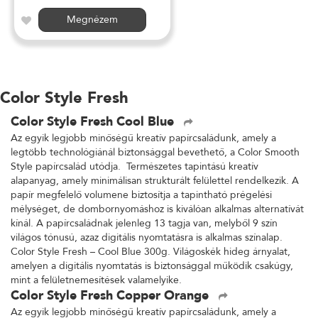
Megnézem
Color Style Fresh
Color Style Fresh Cool Blue
Az egyik legjobb minőségű kreatív papírcsaládunk, amely a
legtöbb technológiánál biztonsággal bevethető, a Color Smooth
Style papírcsalád utódja. Természetes tapintású kreatív
alapanyag, amely minimálisan strukturált felülettel rendelkezik. A
papír megfelelő volumene biztosítja a tapintható prégelési
mélységet, de dombornyomáshoz is kiválóan alkalmas alternatívát
kínál. A papírcsaládnak jelenleg 13 tagja van, melyből 9 szín
világos tónusú, azaz digitális nyomtatásra is alkalmas színalap.
Color Style Fresh – Cool Blue 300g. Világoskék hideg árnyalat,
amelyen a digitális nyomtatás is biztonsággal működik csakúgy,
mint a felületnemesítések valamelyike.
Color Style Fresh Copper Orange
Az egyik legjobb minőségű kreatív papírcsaládunk, amely a