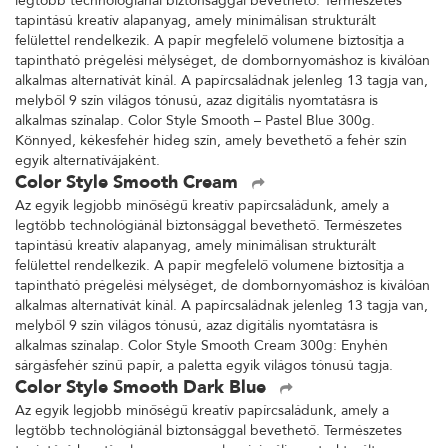
legtöbb technológiánál biztonsággal bevethető. Természetes
tapintású kreatív alapanyag, amely minimálisan strukturált
felülettel rendelkezik. A papír megfelelő volumene biztosítja a
tapintható prégelési mélységet, de dombornyomáshoz is kiválóan
alkalmas alternatívát kínál. A papírcsaládnak jelenleg 13 tagja van,
melyből 9 szín világos tónusú, azaz digitális nyomtatásra is
alkalmas színalap. Color Style Smooth – Pastel Blue 300g.
Könnyed, kékesfehér hideg szín, amely bevethető a fehér szín
egyik alternatívájaként.
Color Style Smooth Cream
Az egyik legjobb minőségű kreatív papírcsaládunk, amely a
legtöbb technológiánál biztonsággal bevethető. Természetes
tapintású kreatív alapanyag, amely minimálisan strukturált
felülettel rendelkezik. A papír megfelelő volumene biztosítja a
tapintható prégelési mélységet, de dombornyomáshoz is kiválóan
alkalmas alternatívát kínál. A papírcsaládnak jelenleg 13 tagja van,
melyből 9 szín világos tónusú, azaz digitális nyomtatásra is
alkalmas színalap. Color Style Smooth Cream 300g: Enyhén
sárgásfehér színű papír, a paletta egyik világos tónusú tagja.
Color Style Smooth Dark Blue
Az egyik legjobb minőségű kreatív papírcsaládunk, amely a
legtöbb technológiánál biztonsággal bevethető. Természetes