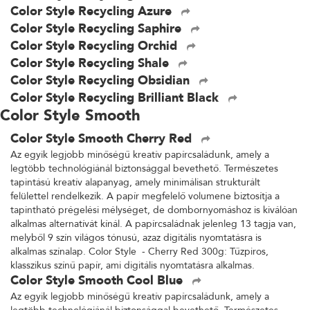
Color Style Recycling Azure
Color Style Recycling Saphire
Color Style Recycling Orchid
Color Style Recycling Shale
Color Style Recycling Obsidian
Color Style Recycling Brilliant Black
Color Style Smooth
Color Style Smooth Cherry Red
Az egyik legjobb minőségű kreatív papírcsaládunk, amely a
legtöbb technológiánál biztonsággal bevethető. Természetes
tapintású kreatív alapanyag, amely minimálisan strukturált
felülettel rendelkezik. A papír megfelelő volumene biztosítja a
tapintható prégelési mélységet, de dombornyomáshoz is kiválóan
alkalmas alternatívát kínál. A papírcsaládnak jelenleg 13 tagja van,
melyből 9 szín világos tónusú, azaz digitális nyomtatásra is
alkalmas színalap. Color Style - Cherry Red 300g: Tűzpiros,
klasszikus színű papír, ami digitális nyomtatásra alkalmas.
Color Style Smooth Cool Blue
Az egyik legjobb minőségű kreatív papírcsaládunk, amely a