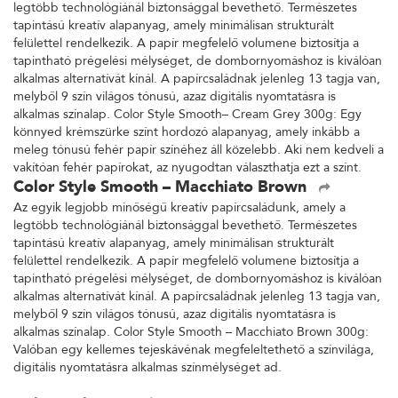
legtöbb technológiánál biztonsággal bevethető. Természetes
tapintású kreatív alapanyag, amely minimálisan strukturált
felülettel rendelkezik. A papír megfelelő volumene biztosítja a
tapintható prégelési mélységet, de dombornyomáshoz is kiválóan
alkalmas alternatívát kínál. A papírcsaládnak jelenleg 13 tagja van,
melyből 9 szín világos tónusú, azaz digitális nyomtatásra is
alkalmas színalap. Color Style Smooth– Cream Grey 300g: Egy
könnyed krémszürke színt hordozó alapanyag, amely inkább a
meleg tónusú fehér papír színéhez áll közelebb. Aki nem kedveli a
vakítóan fehér papírokat, az nyugodtan választhatja ezt a színt.
Color Style Smooth – Macchiato Brown
Az egyik legjobb minőségű kreatív papírcsaládunk, amely a
legtöbb technológiánál biztonsággal bevethető. Természetes
tapintású kreatív alapanyag, amely minimálisan strukturált
felülettel rendelkezik. A papír megfelelő volumene biztosítja a
tapintható prégelési mélységet, de dombornyomáshoz is kiválóan
alkalmas alternatívát kínál. A papírcsaládnak jelenleg 13 tagja van,
melyből 9 szín világos tónusú, azaz digitális nyomtatásra is
alkalmas színalap. Color Style Smooth – Macchiato Brown 300g:
Valóban egy kellemes tejeskávénak megfeleltethető a színvilága,
digitális nyomtatásra alkalmas színmélységet ad.