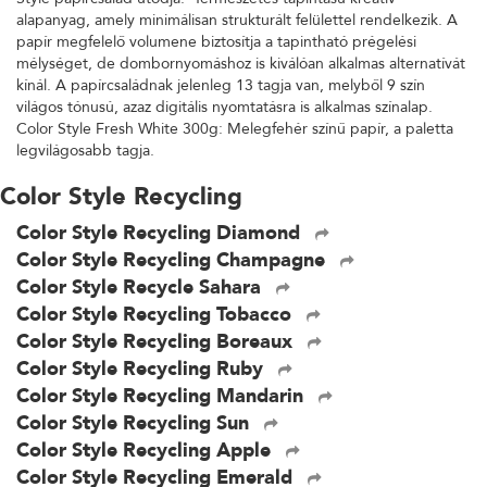
alapanyag, amely minimálisan strukturált felülettel rendelkezik. A
papír megfelelő volumene biztosítja a tapintható prégelési
mélységet, de dombornyomáshoz is kiválóan alkalmas alternatívát
kínál. A papírcsaládnak jelenleg 13 tagja van, melyből 9 szín
világos tónusú, azaz digitális nyomtatásra is alkalmas színalap.
Color Style Fresh White 300g: Melegfehér színű papír, a paletta
legvilágosabb tagja.
Color Style Recycling
Color Style Recycling Diamond
Color Style Recycling Champagne
Color Style Recycle Sahara
Color Style Recycling Tobacco
Color Style Recycling Boreaux
Color Style Recycling Ruby
Color Style Recycling Mandarin
Color Style Recycling Sun
Color Style Recycling Apple
Color Style Recycling Emerald