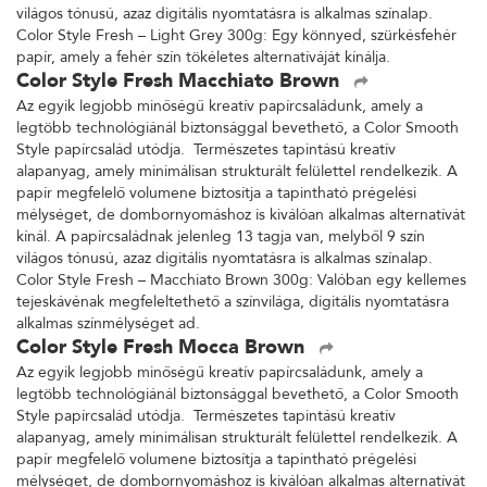
világos tónusú, azaz digitális nyomtatásra is alkalmas színalap.
Color Style Fresh – Light Grey 300g: Egy könnyed, szürkésfehér
papír, amely a fehér szín tökéletes alternatíváját kínálja.
Color Style Fresh Macchiato Brown
Az egyik legjobb minőségű kreatív papírcsaládunk, amely a
legtöbb technológiánál biztonsággal bevethető, a Color Smooth
Style papírcsalád utódja. Természetes tapintású kreatív
alapanyag, amely minimálisan strukturált felülettel rendelkezik. A
papír megfelelő volumene biztosítja a tapintható prégelési
mélységet, de dombornyomáshoz is kiválóan alkalmas alternatívát
kínál. A papírcsaládnak jelenleg 13 tagja van, melyből 9 szín
világos tónusú, azaz digitális nyomtatásra is alkalmas színalap.
Color Style Fresh – Macchiato Brown 300g: Valóban egy kellemes
tejeskávénak megfeleltethető a színvilága, digitális nyomtatásra
alkalmas színmélységet ad.
Color Style Fresh Mocca Brown
Az egyik legjobb minőségű kreatív papírcsaládunk, amely a
legtöbb technológiánál biztonsággal bevethető, a Color Smooth
Style papírcsalád utódja. Természetes tapintású kreatív
alapanyag, amely minimálisan strukturált felülettel rendelkezik. A
papír megfelelő volumene biztosítja a tapintható prégelési
mélységet, de dombornyomáshoz is kiválóan alkalmas alternatívát