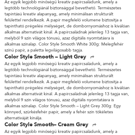
Az egyik legjobb minőségű kreatív papírcsaládunk, amely a
legtöbb technológiánál biztonsággal bevethető. Természetes
tapintású kreatív alapanyag, amely minimálisan strukturált
felülettel rendelkezik. A papír megfelelő volumene biztosítja a
tapintható prégelési mélységet, de dombornyomáshoz is kiválóan
alkalmas alternatívát kínál. A papírcsaládnak jelenleg 13 tagja van,
melyből 9 szín világos tónusú, azaz digitális nyomtatásra is
alkalmas színalap. Color Style Smooth White 300g: Melegfehér
színű papír, a paletta legvilágosabb tagja.
Color Style Smooth – Light Grey
Az egyik legjobb minőségű kreatív papírcsaládunk, amely a
legtöbb technológiánál biztonsággal bevethető. Természetes
tapintású kreatív alapanyag, amely minimálisan strukturált
felülettel rendelkezik. A papír megfelelő volumene biztosítja a
tapintható prégelési mélységet, de dombornyomáshoz is kiválóan
alkalmas alternatívát kínál. A papírcsaládnak jelenleg 13 tagja van,
melyből 9 szín világos tónusú, azaz digitális nyomtatásra is
alkalmas színalap. Color Style Smooth – Light Grey 300g: Egy
könnyed, szürkésfehér papír, amely a fehér szín tökéletes
alternatíváját kínálja.
Color Style Smooth– Cream Grey
Az egyik legjobb minőségű kreatív papírcsaládunk, amely a