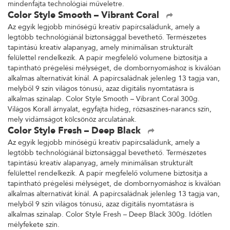
mindenfajta technológiai műveletre.
Color Style Smooth – Vibrant Coral
Az egyik legjobb minőségű kreatív papírcsaládunk, amely a
legtöbb technológiánál biztonsággal bevethető. Természetes
tapintású kreatív alapanyag, amely minimálisan strukturált
felülettel rendelkezik. A papír megfelelő volumene biztosítja a
tapintható prégelési mélységet, de dombornyomáshoz is kiválóan
alkalmas alternatívát kínál. A papírcsaládnak jelenleg 13 tagja van,
melyből 9 szín világos tónusú, azaz digitális nyomtatásra is
alkalmas színalap. Color Style Smooth – Vibrant Coral 300g.
Világos Korall árnyalat, egyfajta hideg, rózsaszínes-narancs szín,
mely vidámságot kölcsönöz arculatának.
Color Style Fresh – Deep Black
Az egyik legjobb minőségű kreatív papírcsaládunk, amely a
legtöbb technológiánál biztonsággal bevethető. Természetes
tapintású kreatív alapanyag, amely minimálisan strukturált
felülettel rendelkezik. A papír megfelelő volumene biztosítja a
tapintható prégelési mélységet, de dombornyomáshoz is kiválóan
alkalmas alternatívát kínál. A papírcsaládnak jelenleg 13 tagja van,
melyből 9 szín világos tónusú, azaz digitális nyomtatásra is
alkalmas színalap. Color Style Fresh – Deep Black 300g. Időtlen
mélyfekete szín.