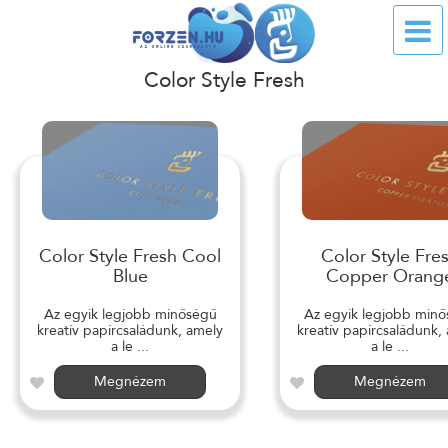
Color Style Fresh
Color Style Fresh Cool
Color Style Fre
Blue
Copper Orang
Az egyik legjobb minőségű
Az egyik legjobb min
kreatív papírcsaládunk, amely
kreatív papírcsaládunk,
a le ...
a le ...
Megnézem
Megnézem