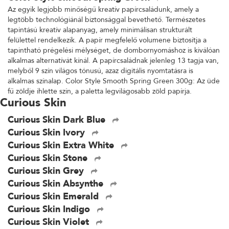
Az egyik legjobb minőségű kreatív papírcsaládunk, amely a
legtöbb technológiánál biztonsággal bevethető. Természetes
tapintású kreatív alapanyag, amely minimálisan strukturált
felülettel rendelkezik. A papír megfelelő volumene biztosítja a
tapintható prégelési mélységet, de dombornyomáshoz is kiválóan
alkalmas alternatívát kínál. A papírcsaládnak jelenleg 13 tagja van,
melyből 9 szín világos tónusú, azaz digitális nyomtatásra is
alkalmas színalap. Color Style Smooth Spring Green 300g: Az üde
fű zöldje ihlette szín, a paletta legvilágosabb zöld papírja.
Curious Skin
Curious Skin Dark Blue
Curious Skin Ivory
Curious Skin Extra White
Curious Skin Stone
Curious Skin Grey
Curious Skin Absynthe
Curious Skin Emerald
Curious Skin Indigo
Curious Skin Violet