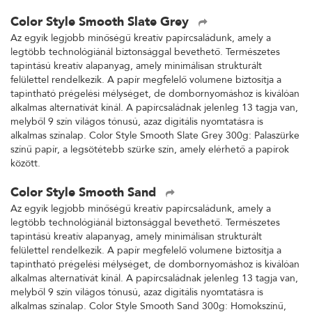
Color Style Smooth Slate Grey
Az egyik legjobb minőségű kreatív papírcsaládunk, amely a
legtöbb technológiánál biztonsággal bevethető. Természetes
tapintású kreatív alapanyag, amely minimálisan strukturált
felülettel rendelkezik. A papír megfelelő volumene biztosítja a
tapintható prégelési mélységet, de dombornyomáshoz is kiválóan
alkalmas alternatívát kínál. A papírcsaládnak jelenleg 13 tagja van,
melyből 9 szín világos tónusú, azaz digitális nyomtatásra is
alkalmas színalap. Color Style Smooth Slate Grey 300g: Palaszürke
színű papír, a legsötétebb szürke szín, amely elérhető a papírok
között.
Color Style Smooth Sand
Az egyik legjobb minőségű kreatív papírcsaládunk, amely a
legtöbb technológiánál biztonsággal bevethető. Természetes
tapintású kreatív alapanyag, amely minimálisan strukturált
felülettel rendelkezik. A papír megfelelő volumene biztosítja a
tapintható prégelési mélységet, de dombornyomáshoz is kiválóan
alkalmas alternatívát kínál. A papírcsaládnak jelenleg 13 tagja van,
melyből 9 szín világos tónusú, azaz digitális nyomtatásra is
alkalmas színalap. Color Style Smooth Sand 300g: Homokszínű,