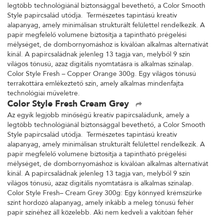
legtöbb technológiánál biztonsággal bevethető, a Color Smooth
Style papírcsalád utódja. Természetes tapintású kreatív
alapanyag, amely minimálisan strukturált felülettel rendelkezik. A
papír megfelelő volumene biztosítja a tapintható prégelési
mélységet, de dombornyomáshoz is kiválóan alkalmas alternatívát
kínál. A papírcsaládnak jelenleg 13 tagja van, melyből 9 szín
világos tónusú, azaz digitális nyomtatásra is alkalmas színalap.
Color Style Fresh – Copper Orange 300g. Egy világos tónusú
terrakottára emlékeztető szín, amely alkalmas mindenfajta
technológiai műveletre.
Color Style Fresh Cream Grey
Az egyik legjobb minőségű kreatív papírcsaládunk, amely a
legtöbb technológiánál biztonsággal bevethető, a Color Smooth
Style papírcsalád utódja. Természetes tapintású kreatív
alapanyag, amely minimálisan strukturált felülettel rendelkezik. A
papír megfelelő volumene biztosítja a tapintható prégelési
mélységet, de dombornyomáshoz is kiválóan alkalmas alternatívát
kínál. A papírcsaládnak jelenleg 13 tagja van, melyből 9 szín
világos tónusú, azaz digitális nyomtatásra is alkalmas színalap.
Color Style Fresh– Cream Grey 300g: Egy könnyed krémszürke
színt hordozó alapanyag, amely inkább a meleg tónusú fehér
papír színéhez áll közelebb. Aki nem kedveli a vakítóan fehér