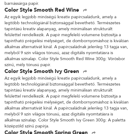
barnássárga papír.
Color Style Smooth Red Wine
Az egyik legjobb minőségű kreatív papírcsaládunk, amely a
legtöbb technológiánál biztonsággal bevethető. Természetes
tapintású kreatív alapanyag, amely minimálisan strukturált
felülettel rendelkezik. A papír megfelelő volumene biztosítja a
tapintható prégelési mélységet, de dombornyomáshoz is kiválóan
alkalmas alternatívát kínál. A papírcsaládnak jelenleg 13 tagja van,
melyből 9 szín világos tónusú, azaz digitális nyomtatásra is
alkalmas színalap. Color Style Smooth Red Wine 300g: Vörösbor
színű, mély tónusú papír.
Color Style Smooth Ivy Green
Az egyik legjobb minőségű kreatív papírcsaládunk, amely a
legtöbb technológiánál biztonsággal bevethető. Természetes
tapintású kreatív alapanyag, amely minimálisan strukturált
felülettel rendelkezik. A papír megfelelő volumene biztosítja a
tapintható prégelési mélységet, de dombornyomáshoz is kiválóan
alkalmas alternatívát kínál. A papírcsaládnak jelenleg 13 tagja van,
melyből 9 szín világos tónusú, azaz digitális nyomtatásra is
alkalmas színalap. Color Style Smooth Ivy Green 300g: A paletta
középzöld színű papírja.
Color Style Smooth Spring Green