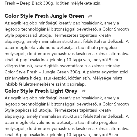
Fresh – Deep Black 300g. Időtlen mélyfekete szín.
Color Style Fresh Jungle Green
Az egyik legjobb minőségű kreatív papírcsaládunk, amely a
legtöbb technológiánál biztonsággal bevethető, a Color Smooth
Style papírcsalád utódja. Természetes tapintású kreatív
alapanyag, amely minimálisan strukturált felülettel rendelkezik. A
papír megfelelő volumene biztosítja a tapintható prégelési
mélységet, de dombornyomáshoz is kiválóan alkalmas alternatívát
kínál. A papírcsaládnak jelenleg 13 tagja van, melyből 9 szín
világos tónusú, azaz digitális nyomtatásra is alkalmas színalap.
Color Style Fresh – Jungle Green 300g. A paletta egyetlen zöld
színárnyalata hideg, szürkészöld, időtlen szín. Mélysége miatt
inkább felületnemesítésre szánt papíralap.
Color Style Fresh Light Grey
Az egyik legjobb minőségű kreatív papírcsaládunk, amely a
legtöbb technológiánál biztonsággal bevethető, a Color Smooth
Style papírcsalád utódja. Természetes tapintású kreatív
alapanyag, amely minimálisan strukturált felülettel rendelkezik. A
papír megfelelő volumene biztosítja a tapintható prégelési
mélységet, de dombornyomáshoz is kiválóan alkalmas alternatívát
kínál. A papírcsaládnak jelenleg 13 tagja van, melyből 9 szín