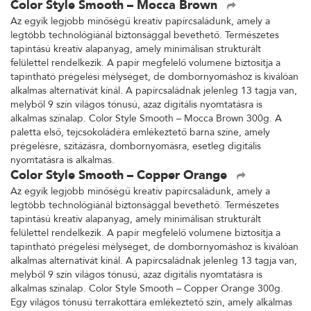
Color Style Smooth – Mocca Brown
Az egyik legjobb minőségű kreatív papírcsaládunk, amely a
legtöbb technológiánál biztonsággal bevethető. Természetes
tapintású kreatív alapanyag, amely minimálisan strukturált
felülettel rendelkezik. A papír megfelelő volumene biztosítja a
tapintható prégelési mélységet, de dombornyomáshoz is kiválóan
alkalmas alternatívát kínál. A papírcsaládnak jelenleg 13 tagja van,
melyből 9 szín világos tónusú, azaz digitális nyomtatásra is
alkalmas színalap. Color Style Smooth – Mocca Brown 300g. A
paletta első, tejcsokoládéra emlékeztető barna színe, amely
prégelésre, szitázásra, dombornyomásra, esetleg digitális
nyomtatásra is alkalmas.
Color Style Smooth – Copper Orange
Az egyik legjobb minőségű kreatív papírcsaládunk, amely a
legtöbb technológiánál biztonsággal bevethető. Természetes
tapintású kreatív alapanyag, amely minimálisan strukturált
felülettel rendelkezik. A papír megfelelő volumene biztosítja a
tapintható prégelési mélységet, de dombornyomáshoz is kiválóan
alkalmas alternatívát kínál. A papírcsaládnak jelenleg 13 tagja van,
melyből 9 szín világos tónusú, azaz digitális nyomtatásra is
alkalmas színalap. Color Style Smooth – Copper Orange 300g.
Egy világos tónusú terrakottára emlékeztető szín, amely alkalmas