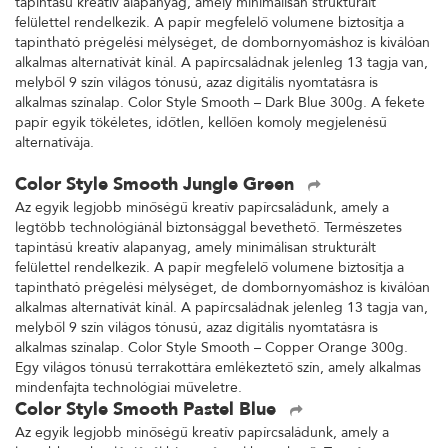
tapintású kreatív alapanyag, amely minimálisan strukturált
felülettel rendelkezik. A papír megfelelő volumene biztosítja a
tapintható prégelési mélységet, de dombornyomáshoz is kiválóan
alkalmas alternatívát kínál. A papírcsaládnak jelenleg 13 tagja van,
melyből 9 szín világos tónusú, azaz digitális nyomtatásra is
alkalmas színalap. Color Style Smooth – Dark Blue 300g. A fekete
papír egyik tökéletes, időtlen, kellően komoly megjelenésű
alternatívája.
Color Style Smooth Jungle Green
Az egyik legjobb minőségű kreatív papírcsaládunk, amely a
legtöbb technológiánál biztonsággal bevethető. Természetes
tapintású kreatív alapanyag, amely minimálisan strukturált
felülettel rendelkezik. A papír megfelelő volumene biztosítja a
tapintható prégelési mélységet, de dombornyomáshoz is kiválóan
alkalmas alternatívát kínál. A papírcsaládnak jelenleg 13 tagja van,
melyből 9 szín világos tónusú, azaz digitális nyomtatásra is
alkalmas színalap. Color Style Smooth – Copper Orange 300g.
Egy világos tónusú terrakottára emlékeztető szín, amely alkalmas
mindenfajta technológiai műveletre.
Color Style Smooth Pastel Blue
Az egyik legjobb minőségű kreatív papírcsaládunk, amely a