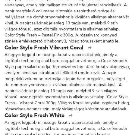
alapanyag, amely minimálisan strukturált felülettel rendelkezik. A
papír megfelelő volumene biztosítja a tapintható prégelési
mélységet, de dombornyomáshoz is kiválóan alkalmas alternatívát
kínál. A papírcsaládnak jelenleg 13 tagja van, melyből 9 szín
világos tónusú, azaz digitális nyomtatásra is alkalmas színalap.
Color Style Fresh – Pastel Pink 300g. A rózsakvarc könnyed
színére emlékeztető pihekönnyű, hideg tónusaként írható le.
Color Style Fresh Vibrant Coral
Az egyik legjobb minőségű kreatív papírcsaládunk, amely a
legtöbb technológiánál biztonsággal bevethető, a Color Smooth
Style papírcsalád utódja. Természetes tapintású kreatív alapanyag,
amely minimálisan strukturált felülettel rendelkezik. A papír
megfelelő volumene biztosítja a tapintható prégelési mélységet,
de dombornyomáshoz is kiválóan alkalmas alternatívát kínál. A
papírcsaládnak jelenleg 13 tagja van, melyből 9 szín világos
tónusú, azaz digitális nyomtatásra is alkalmas színalap. Color Style
Fresh – Vibrant Coral 300g. Világos Korall árnyalat, egyfajta hideg,
rózsaszínes-narancs szín, mely vidámságot kölcsönöz arculatának.
Color Style Fresh White
Az egyik legjobb minőségű kreatív papírcsaládunk, amely a
legtöbb technológiánál biztonsággal bevethető, a Color Smooth
Style papírcsalád utódja. Természetes tapintású kreatív