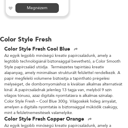
Megnézem
Color Style Fresh
Color Style Fresh Cool Blue
Az egyik legjobb minőségű kreatív papírcsaládunk, amely a
legtöbb technológiánál biztonsággal bevethető, a Color Smooth
Style papírcsalád utódja. Természetes tapintású kreatív
alapanyag, amely minimálisan strukturált felülettel rendelkezik. A
papír megfelelő volumene biztosítja a tapintható prégelési
mélységet, de dombornyomáshoz is kiválóan alkalmas alternatívát
kínál. A papírcsaládnak jelenleg 13 tagja van, melyből 9 szín
világos tónusú, azaz digitális nyomtatásra is alkalmas színalap.
Color Style Fresh – Cool Blue 300g. Világoskék hideg árnyalat,
amelyen a digitális nyomtatás is biztonsággal működik csakúgy,
mint a felületnemesítések valamelyike.
Color Style Fresh Copper Orange
Az egyik legjobb minőségű kreatív papírcsaládunk, amely a