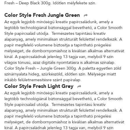
Fresh – Deep Black 300g. Időtlen mélyfekete szín.
Color Style Fresh Jungle Green
Az egyik legjobb minőségű kreatív papírcsaládunk, amely a
legtöbb technológiánál biztonsággal bevethető, a Color Smooth
Style papírcsalád utódja. Természetes tapintású kreatív
alapanyag, amely minimálisan strukturált felülettel rendelkezik. A
papír megfelelő volumene biztosítja a tapintható prégelési
mélységet, de dombornyomáshoz is kiválóan alkalmas alternatívát
kínál. A papírcsaládnak jelenleg 13 tagja van, melyből 9 szín
világos tónusú, azaz digitális nyomtatásra is alkalmas színalap.
Color Style Fresh – Jungle Green 300g. A paletta egyetlen zöld
színárnyalata hideg, szürkészöld, időtlen szín. Mélysége miatt
inkább felületnemesítésre szánt papíralap.
Color Style Fresh Light Grey
Az egyik legjobb minőségű kreatív papírcsaládunk, amely a
legtöbb technológiánál biztonsággal bevethető, a Color Smooth
Style papírcsalád utódja. Természetes tapintású kreatív
alapanyag, amely minimálisan strukturált felülettel rendelkezik. A
papír megfelelő volumene biztosítja a tapintható prégelési
mélységet, de dombornyomáshoz is kiválóan alkalmas alternatívát
kínál. A papírcsaládnak jelenleg 13 tagja van, melyből 9 szín