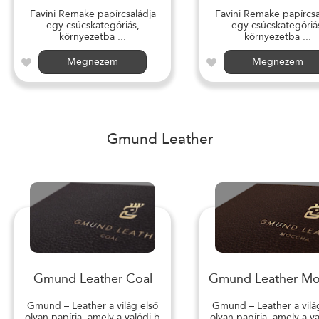
Favini Remake papírcsaládja
Favini Remake papírcsa
egy csúcskategóriás,
egy csúcskategóriá
környezetba ...
környezetba ...
Megnézem
Megnézem
Gmund Leather
Gmund Leather Coal
Gmund Leather M
Gmund – Leather a világ első
Gmund – Leather a vilá
olyan papírja, amely a valódi b
olyan papírja, amely a v