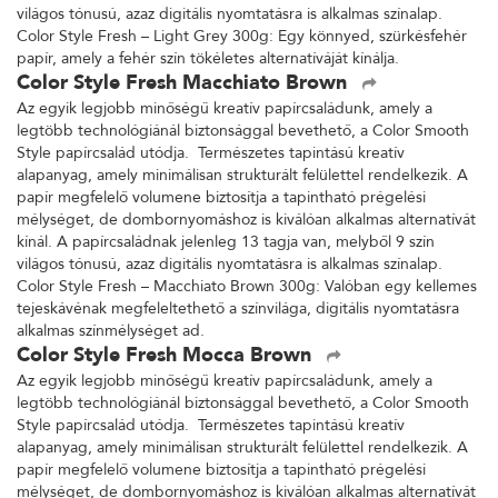
világos tónusú, azaz digitális nyomtatásra is alkalmas színalap.
Color Style Fresh – Light Grey 300g: Egy könnyed, szürkésfehér
papír, amely a fehér szín tökéletes alternatíváját kínálja.
Color Style Fresh Macchiato Brown
Az egyik legjobb minőségű kreatív papírcsaládunk, amely a
legtöbb technológiánál biztonsággal bevethető, a Color Smooth
Style papírcsalád utódja. Természetes tapintású kreatív
alapanyag, amely minimálisan strukturált felülettel rendelkezik. A
papír megfelelő volumene biztosítja a tapintható prégelési
mélységet, de dombornyomáshoz is kiválóan alkalmas alternatívát
kínál. A papírcsaládnak jelenleg 13 tagja van, melyből 9 szín
világos tónusú, azaz digitális nyomtatásra is alkalmas színalap.
Color Style Fresh – Macchiato Brown 300g: Valóban egy kellemes
tejeskávénak megfeleltethető a színvilága, digitális nyomtatásra
alkalmas színmélységet ad.
Color Style Fresh Mocca Brown
Az egyik legjobb minőségű kreatív papírcsaládunk, amely a
legtöbb technológiánál biztonsággal bevethető, a Color Smooth
Style papírcsalád utódja. Természetes tapintású kreatív
alapanyag, amely minimálisan strukturált felülettel rendelkezik. A
papír megfelelő volumene biztosítja a tapintható prégelési
mélységet, de dombornyomáshoz is kiválóan alkalmas alternatívát