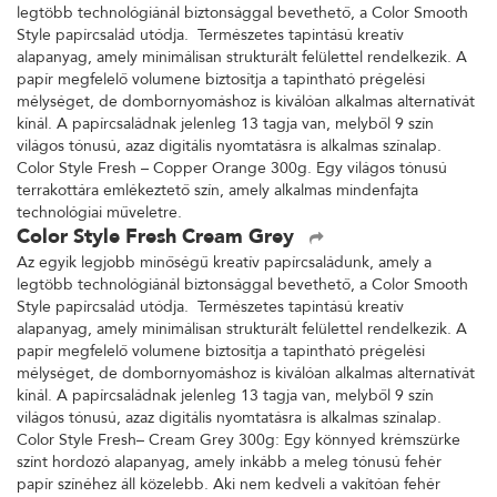
legtöbb technológiánál biztonsággal bevethető, a Color Smooth
Style papírcsalád utódja. Természetes tapintású kreatív
alapanyag, amely minimálisan strukturált felülettel rendelkezik. A
papír megfelelő volumene biztosítja a tapintható prégelési
mélységet, de dombornyomáshoz is kiválóan alkalmas alternatívát
kínál. A papírcsaládnak jelenleg 13 tagja van, melyből 9 szín
világos tónusú, azaz digitális nyomtatásra is alkalmas színalap.
Color Style Fresh – Copper Orange 300g. Egy világos tónusú
terrakottára emlékeztető szín, amely alkalmas mindenfajta
technológiai műveletre.
Color Style Fresh Cream Grey
Az egyik legjobb minőségű kreatív papírcsaládunk, amely a
legtöbb technológiánál biztonsággal bevethető, a Color Smooth
Style papírcsalád utódja. Természetes tapintású kreatív
alapanyag, amely minimálisan strukturált felülettel rendelkezik. A
papír megfelelő volumene biztosítja a tapintható prégelési
mélységet, de dombornyomáshoz is kiválóan alkalmas alternatívát
kínál. A papírcsaládnak jelenleg 13 tagja van, melyből 9 szín
világos tónusú, azaz digitális nyomtatásra is alkalmas színalap.
Color Style Fresh– Cream Grey 300g: Egy könnyed krémszürke
színt hordozó alapanyag, amely inkább a meleg tónusú fehér
papír színéhez áll közelebb. Aki nem kedveli a vakítóan fehér