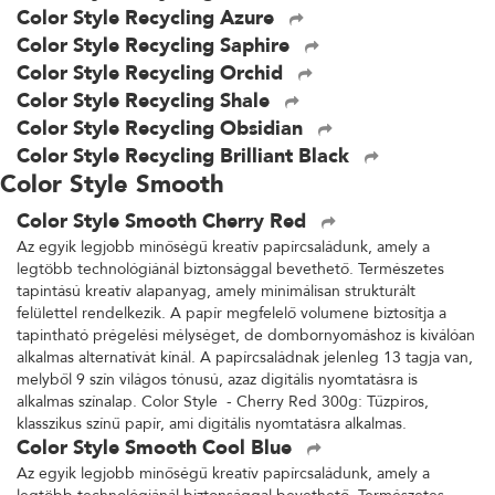
Color Style Recycling Azure
Color Style Recycling Saphire
Color Style Recycling Orchid
Color Style Recycling Shale
Color Style Recycling Obsidian
Color Style Recycling Brilliant Black
Color Style Smooth
Color Style Smooth Cherry Red
Az egyik legjobb minőségű kreatív papírcsaládunk, amely a
legtöbb technológiánál biztonsággal bevethető. Természetes
tapintású kreatív alapanyag, amely minimálisan strukturált
felülettel rendelkezik. A papír megfelelő volumene biztosítja a
tapintható prégelési mélységet, de dombornyomáshoz is kiválóan
alkalmas alternatívát kínál. A papírcsaládnak jelenleg 13 tagja van,
melyből 9 szín világos tónusú, azaz digitális nyomtatásra is
alkalmas színalap. Color Style - Cherry Red 300g: Tűzpiros,
klasszikus színű papír, ami digitális nyomtatásra alkalmas.
Color Style Smooth Cool Blue
Az egyik legjobb minőségű kreatív papírcsaládunk, amely a