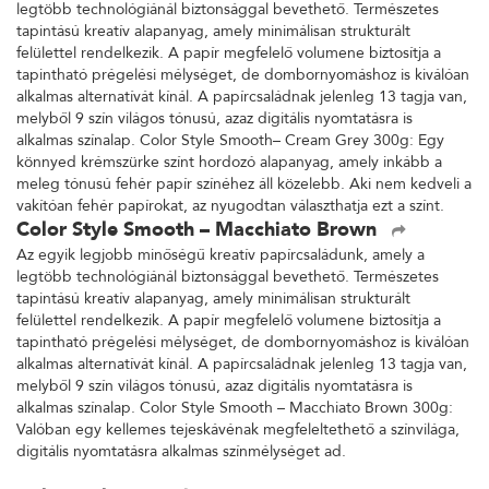
legtöbb technológiánál biztonsággal bevethető. Természetes
tapintású kreatív alapanyag, amely minimálisan strukturált
felülettel rendelkezik. A papír megfelelő volumene biztosítja a
tapintható prégelési mélységet, de dombornyomáshoz is kiválóan
alkalmas alternatívát kínál. A papírcsaládnak jelenleg 13 tagja van,
melyből 9 szín világos tónusú, azaz digitális nyomtatásra is
alkalmas színalap. Color Style Smooth– Cream Grey 300g: Egy
könnyed krémszürke színt hordozó alapanyag, amely inkább a
meleg tónusú fehér papír színéhez áll közelebb. Aki nem kedveli a
vakítóan fehér papírokat, az nyugodtan választhatja ezt a színt.
Color Style Smooth – Macchiato Brown
Az egyik legjobb minőségű kreatív papírcsaládunk, amely a
legtöbb technológiánál biztonsággal bevethető. Természetes
tapintású kreatív alapanyag, amely minimálisan strukturált
felülettel rendelkezik. A papír megfelelő volumene biztosítja a
tapintható prégelési mélységet, de dombornyomáshoz is kiválóan
alkalmas alternatívát kínál. A papírcsaládnak jelenleg 13 tagja van,
melyből 9 szín világos tónusú, azaz digitális nyomtatásra is
alkalmas színalap. Color Style Smooth – Macchiato Brown 300g:
Valóban egy kellemes tejeskávénak megfeleltethető a színvilága,
digitális nyomtatásra alkalmas színmélységet ad.