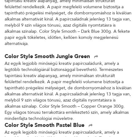
tapintású kreatív alapanyag, amely minimálisan strukturált
felülettel rendelkezik. A papír megfelelő volumene biztosítja a
tapintható prégelési mélységet, de dombornyomáshoz is kiválóan
alkalmas alternatívát kínál. A papírcsaládnak jelenleg 13 tagja van,
melyből 9 szín világos tónusú, azaz digitális nyomtatásra is
alkalmas színalap. Color Style Smooth – Dark Blue 300g. A fekete
papír egyik tökéletes, időtlen, kellően komoly megjelenésű
alternatívája.
Color Style Smooth Jungle Green
Az egyik legjobb minőségű kreatív papírcsaládunk, amely a
legtöbb technológiánál biztonsággal bevethető. Természetes
tapintású kreatív alapanyag, amely minimálisan strukturált
felülettel rendelkezik. A papír megfelelő volumene biztosítja a
tapintható prégelési mélységet, de dombornyomáshoz is kiválóan
alkalmas alternatívát kínál. A papírcsaládnak jelenleg 13 tagja van,
melyből 9 szín világos tónusú, azaz digitális nyomtatásra is
alkalmas színalap. Color Style Smooth – Copper Orange 300g.
Egy világos tónusú terrakottára emlékeztető szín, amely alkalmas
mindenfajta technológiai műveletre.
Color Style Smooth Pastel Blue
Az egyik legjobb minőségű kreatív papírcsaládunk, amely a