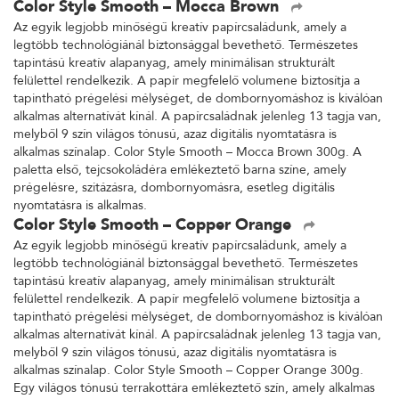
Color Style Smooth – Mocca Brown
Az egyik legjobb minőségű kreatív papírcsaládunk, amely a
legtöbb technológiánál biztonsággal bevethető. Természetes
tapintású kreatív alapanyag, amely minimálisan strukturált
felülettel rendelkezik. A papír megfelelő volumene biztosítja a
tapintható prégelési mélységet, de dombornyomáshoz is kiválóan
alkalmas alternatívát kínál. A papírcsaládnak jelenleg 13 tagja van,
melyből 9 szín világos tónusú, azaz digitális nyomtatásra is
alkalmas színalap. Color Style Smooth – Mocca Brown 300g. A
paletta első, tejcsokoládéra emlékeztető barna színe, amely
prégelésre, szitázásra, dombornyomásra, esetleg digitális
nyomtatásra is alkalmas.
Color Style Smooth – Copper Orange
Az egyik legjobb minőségű kreatív papírcsaládunk, amely a
legtöbb technológiánál biztonsággal bevethető. Természetes
tapintású kreatív alapanyag, amely minimálisan strukturált
felülettel rendelkezik. A papír megfelelő volumene biztosítja a
tapintható prégelési mélységet, de dombornyomáshoz is kiválóan
alkalmas alternatívát kínál. A papírcsaládnak jelenleg 13 tagja van,
melyből 9 szín világos tónusú, azaz digitális nyomtatásra is
alkalmas színalap. Color Style Smooth – Copper Orange 300g.
Egy világos tónusú terrakottára emlékeztető szín, amely alkalmas