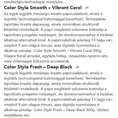
mindenfajta technológiai műveletre.
Color Style Smooth – Vibrant Coral
Az egyik legjobb minőségű kreatív papírcsaládunk, amely a
legtöbb technológiánál biztonsággal bevethető. Természetes
tapintású kreatív alapanyag, amely minimálisan strukturált
felülettel rendelkezik. A papír megfelelő volumene biztosítja a
tapintható prégelési mélységet, de dombornyomáshoz is kiválóan
alkalmas alternatívát kínál. A papírcsaládnak jelenleg 13 tagja van,
melyből 9 szín világos tónusú, azaz digitális nyomtatásra is
alkalmas színalap. Color Style Smooth – Vibrant Coral 300g.
Világos Korall árnyalat, egyfajta hideg, rózsaszínes-narancs szín,
mely vidámságot kölcsönöz arculatának.
Color Style Fresh – Deep Black
Az egyik legjobb minőségű kreatív papírcsaládunk, amely a
legtöbb technológiánál biztonsággal bevethető. Természetes
tapintású kreatív alapanyag, amely minimálisan strukturált
felülettel rendelkezik. A papír megfelelő volumene biztosítja a
tapintható prégelési mélységet, de dombornyomáshoz is kiválóan
alkalmas alternatívát kínál. A papírcsaládnak jelenleg 13 tagja van,
melyből 9 szín világos tónusú, azaz digitális nyomtatásra is
alkalmas színalap. Color Style Fresh – Deep Black 300g. Időtlen
mélyfekete szín.