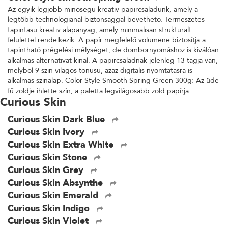
Az egyik legjobb minőségű kreatív papírcsaládunk, amely a
legtöbb technológiánál biztonsággal bevethető. Természetes
tapintású kreatív alapanyag, amely minimálisan strukturált
felülettel rendelkezik. A papír megfelelő volumene biztosítja a
tapintható prégelési mélységet, de dombornyomáshoz is kiválóan
alkalmas alternatívát kínál. A papírcsaládnak jelenleg 13 tagja van,
melyből 9 szín világos tónusú, azaz digitális nyomtatásra is
alkalmas színalap. Color Style Smooth Spring Green 300g: Az üde
fű zöldje ihlette szín, a paletta legvilágosabb zöld papírja.
Curious Skin
Curious Skin Dark Blue
Curious Skin Ivory
Curious Skin Extra White
Curious Skin Stone
Curious Skin Grey
Curious Skin Absynthe
Curious Skin Emerald
Curious Skin Indigo
Curious Skin Violet