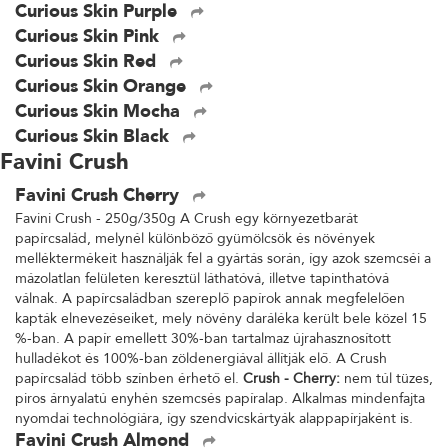
Curious Skin Purple
Curious Skin Pink
Curious Skin Red
Curious Skin Orange
Curious Skin Mocha
Curious Skin Black
Favini Crush
Favini Crush Cherry
Favini Crush - 250g/350g A Crush egy környezetbarát
papírcsalád, melynél különböző gyümölcsök és növények
melléktermékeit használják fel a gyártás során, így azok szemcséi a
mázolatlan felületen keresztül láthatóvá, illetve tapinthatóvá
válnak. A papírcsaládban szereplő papírok annak megfelelően
kapták elnevezéseiket, mely növény daráléka került bele közel 15
%-ban. A papír emellett 30%-ban tartalmaz újrahasznosított
hulladékot és 100%-ban zöldenergiával állítják elő. A Crush
papírcsalád több színben érhető el.
Crush - Cherry:
nem túl tüzes,
piros árnyalatú enyhén szemcsés papíralap. Alkalmas mindenfajta
nyomdai technológiára, így szendvicskártyák alappapírjaként is.
Favini Crush Almond