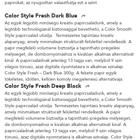
papírokat, az nyugodtan választhatja ezt a színt.
Color Style Fresh Dark Blue
Az egyik legjobb minőségű kreatív papírcsaládunk, amely a
legtöbb technológiánál biztonsággal bevethető, a Color Smooth
Style papírcsalád utódja. Természetes tapintású kreatív
alapanyag, amely minimálisan strukturált felülettel rendelkezik. A
papír megfelelő volumene biztosítja a tapintható prégelési
mélységet, de dombornyomáshoz is kiválóan alkalmas alternatívát
kínál. A papírcsaládnak jelenleg 13 tagja van, melyből 9 szín
világos tónusú, azaz digitális nyomtatásra is alkalmas színalap.
Color Style Fresh – Dark Blue 300g. A fekete papír egyik
tökéletes, időtlen, kellően komoly megjelenésű alternatívája.
Color Style Fresh Deep Black
Az egyik legjobb minőségű kreatív papírcsaládunk, amely a
legtöbb technológiánál biztonsággal bevethető, a Color Smooth
Style papírcsalád utódja. Természetes tapintású kreatív alapanyag,
amely minimálisan strukturált felülettel rendelkezik. A papír
megfelelő volumene biztosítja a tapintható prégelési mélységet,
de dombornyomáshoz is kiválóan alkalmas alternatívát kínál. A
papírcsaládnak jelenleg 13 tagja van, melyből 9 szín világos
tónusú, azaz digitális nyomtatásra is alkalmas színalap. Color Style