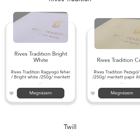
Rives Tradition Bright
White
Rives Tradition C
Rives Tradition Ragyogó fehér
Rives Tradition Pezsgő
/ Bright white /250g/ merített
/250g/ merített papír ihl
...
...
Megnézem
Megnézem
Twill