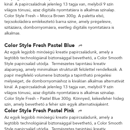
kínál. A papírcsaládnak jelenleg 13 tagja van, melyből 9 szín
világos tónusú, azaz digitális nyomtatásra is alkalmas színalap.
Color Style Fresh – Mocca Brown 300g. A paletta első,
tejcsokoládéra emlékeztető barna színe, amely prégelésre,
szitázásra, dombornyomásra, esetleg digitális nyomtatásra is
alkalmas.
Color Style Fresh Pastel Blue
Az egyik legjobb minőségű kreatív papírcsaládunk, amely a
legtöbb technológiánál biztonsággal bevethető, a Color Smooth
Style papírcsalád utódja. Természetes tapintású kreatív
alapanyag, amely minimálisan strukturált felülettel rendelkezik. A
papír megfelelő volumene biztosítja a tapintható prégelési
mélységet, de dombornyomáshoz is kiválóan alkalmas alternatívát
kínál. A papírcsaládnak jelenleg 13 tagja van, melyből 9 szín
világos tónusú, azaz digitális nyomtatásra is alkalmas színalap.
Color Style Fresh – Pastel Blue 300g. Könnyed, kékesfehér hideg
szín, amely bevethető a fehér szín egyik alternatívájaként.
Color Style Fresh Pastel Pink
Az egyik legjobb minőségű kreatív papírcsaládunk, amely a
legtöbb technológiánál biztonsággal bevethető, a Color Smooth
Style papírcsalád utódja. Természetes tapintású kreatív