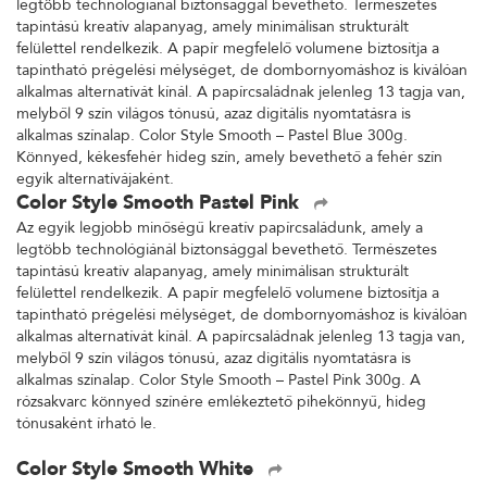
legtöbb technológiánál biztonsággal bevethető. Természetes
tapintású kreatív alapanyag, amely minimálisan strukturált
felülettel rendelkezik. A papír megfelelő volumene biztosítja a
tapintható prégelési mélységet, de dombornyomáshoz is kiválóan
alkalmas alternatívát kínál. A papírcsaládnak jelenleg 13 tagja van,
melyből 9 szín világos tónusú, azaz digitális nyomtatásra is
alkalmas színalap. Color Style Smooth – Pastel Blue 300g.
Könnyed, kékesfehér hideg szín, amely bevethető a fehér szín
egyik alternatívájaként.
Color Style Smooth Pastel Pink
Az egyik legjobb minőségű kreatív papírcsaládunk, amely a
legtöbb technológiánál biztonsággal bevethető. Természetes
tapintású kreatív alapanyag, amely minimálisan strukturált
felülettel rendelkezik. A papír megfelelő volumene biztosítja a
tapintható prégelési mélységet, de dombornyomáshoz is kiválóan
alkalmas alternatívát kínál. A papírcsaládnak jelenleg 13 tagja van,
melyből 9 szín világos tónusú, azaz digitális nyomtatásra is
alkalmas színalap. Color Style Smooth – Pastel Pink 300g. A
rózsakvarc könnyed színére emlékeztető pihekönnyű, hideg
tónusaként írható le.
Color Style Smooth White