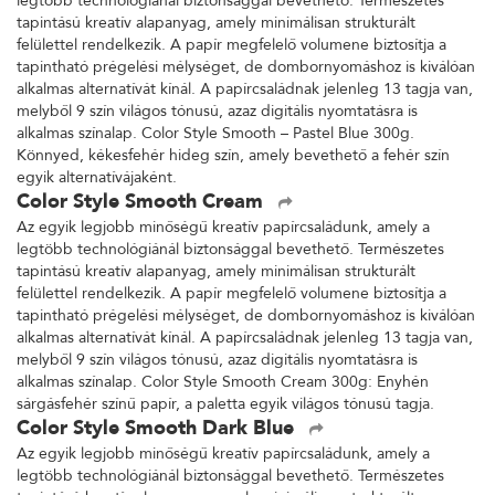
legtöbb technológiánál biztonsággal bevethető. Természetes
tapintású kreatív alapanyag, amely minimálisan strukturált
felülettel rendelkezik. A papír megfelelő volumene biztosítja a
tapintható prégelési mélységet, de dombornyomáshoz is kiválóan
alkalmas alternatívát kínál. A papírcsaládnak jelenleg 13 tagja van,
melyből 9 szín világos tónusú, azaz digitális nyomtatásra is
alkalmas színalap. Color Style Smooth – Pastel Blue 300g.
Könnyed, kékesfehér hideg szín, amely bevethető a fehér szín
egyik alternatívájaként.
Color Style Smooth Cream
Az egyik legjobb minőségű kreatív papírcsaládunk, amely a
legtöbb technológiánál biztonsággal bevethető. Természetes
tapintású kreatív alapanyag, amely minimálisan strukturált
felülettel rendelkezik. A papír megfelelő volumene biztosítja a
tapintható prégelési mélységet, de dombornyomáshoz is kiválóan
alkalmas alternatívát kínál. A papírcsaládnak jelenleg 13 tagja van,
melyből 9 szín világos tónusú, azaz digitális nyomtatásra is
alkalmas színalap. Color Style Smooth Cream 300g: Enyhén
sárgásfehér színű papír, a paletta egyik világos tónusú tagja.
Color Style Smooth Dark Blue
Az egyik legjobb minőségű kreatív papírcsaládunk, amely a
legtöbb technológiánál biztonsággal bevethető. Természetes