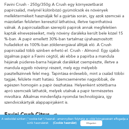
Favini Crush - 250g/350g A Crush egy környezetbarát
papírcsalád, melynél különböző gyümölcsök és növények
melléktermékeit használják fel a gyártás során, így azok szemcséi a
mázolatlan felületen keresztül láthatóvá, illetve tapinthatóvá
válnak. A papírcsaládban szereplő papírok annak megfelelően
kapták elnevezéseiket, mely növény daráléka került bele közel 15
%-ban. A papír emellett 30%-ban tartalmaz újrahasznosított
hulladékot és 100%-ban zöldenergiával állítják elő. A Crush
papírcsalád több színben érhető el. Crush - Almond: Egy újabb
izgalmas papír a Favini cégtől, aki ebbe a papírba a mandula
héjának púderes-barna héjának darálékat csempészte, illetve a
mandula egyéb növényi részeit, mely egy mélyebb
pasztellszínnek felel meg. Tapintása érdesebb, mint a család többi
tagjáé, felülete matt hatású. Szemcseméretei nagyobbak, de
egészen homogén a papír összhatása. Helyenként sötétbarna
apró szemcsék láthatók, melyek utalnak a papír természetes
mivoltára. Alkalmas mindenfajta nyomdai technológiára, így
szendvicskártyák alappapírjaként is.
Favini Crush Citrus
A weboldal sütiket ("cookie-kat") használ - amennyiben folytatja az oldal böngészését elfogadja a
Favini Crush - 250g/350g A Crush egy környezetbarát
sütik használatát.
(Cookie használat)
papírcsalád, melynél különböző gyümölcsök és növények