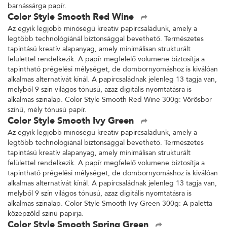
barnássárga papír.
Color Style Smooth Red Wine
Az egyik legjobb minőségű kreatív papírcsaládunk, amely a
legtöbb technológiánál biztonsággal bevethető. Természetes
tapintású kreatív alapanyag, amely minimálisan strukturált
felülettel rendelkezik. A papír megfelelő volumene biztosítja a
tapintható prégelési mélységet, de dombornyomáshoz is kiválóan
alkalmas alternatívát kínál. A papírcsaládnak jelenleg 13 tagja van,
melyből 9 szín világos tónusú, azaz digitális nyomtatásra is
alkalmas színalap. Color Style Smooth Red Wine 300g: Vörösbor
színű, mély tónusú papír.
Color Style Smooth Ivy Green
Az egyik legjobb minőségű kreatív papírcsaládunk, amely a
legtöbb technológiánál biztonsággal bevethető. Természetes
tapintású kreatív alapanyag, amely minimálisan strukturált
felülettel rendelkezik. A papír megfelelő volumene biztosítja a
tapintható prégelési mélységet, de dombornyomáshoz is kiválóan
alkalmas alternatívát kínál. A papírcsaládnak jelenleg 13 tagja van,
melyből 9 szín világos tónusú, azaz digitális nyomtatásra is
alkalmas színalap. Color Style Smooth Ivy Green 300g: A paletta
középzöld színű papírja.
Color Style Smooth Spring Green