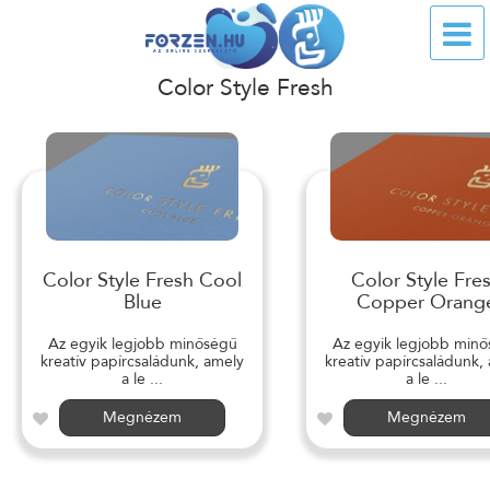
Color Style Fresh
Color Style Fresh Cool
Color Style Fre
Blue
Copper Orang
Az egyik legjobb minőségű
Az egyik legjobb min
kreatív papírcsaládunk, amely
kreatív papírcsaládunk,
a le ...
a le ...
Megnézem
Megnézem