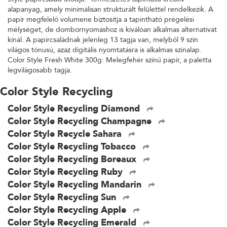
alapanyag, amely minimálisan strukturált felülettel rendelkezik. A
papír megfelelő volumene biztosítja a tapintható prégelési
mélységet, de dombornyomáshoz is kiválóan alkalmas alternatívát
kínál. A papírcsaládnak jelenleg 13 tagja van, melyből 9 szín
világos tónusú, azaz digitális nyomtatásra is alkalmas színalap.
Color Style Fresh White 300g: Melegfehér színű papír, a paletta
legvilágosabb tagja.
Color Style Recycling
Color Style Recycling Diamond
Color Style Recycling Champagne
Color Style Recycle Sahara
Color Style Recycling Tobacco
Color Style Recycling Boreaux
Color Style Recycling Ruby
Color Style Recycling Mandarin
Color Style Recycling Sun
Color Style Recycling Apple
Color Style Recycling Emerald