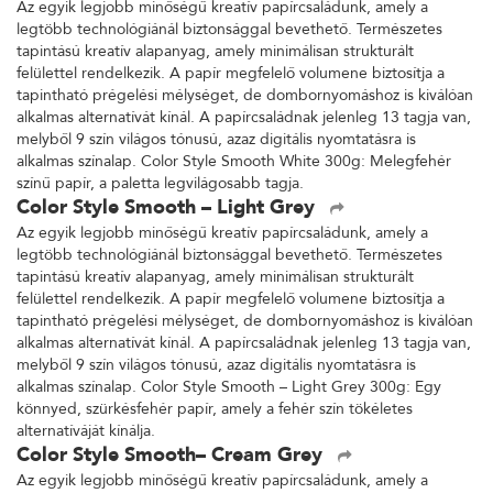
Az egyik legjobb minőségű kreatív papírcsaládunk, amely a
legtöbb technológiánál biztonsággal bevethető. Természetes
tapintású kreatív alapanyag, amely minimálisan strukturált
felülettel rendelkezik. A papír megfelelő volumene biztosítja a
tapintható prégelési mélységet, de dombornyomáshoz is kiválóan
alkalmas alternatívát kínál. A papírcsaládnak jelenleg 13 tagja van,
melyből 9 szín világos tónusú, azaz digitális nyomtatásra is
alkalmas színalap. Color Style Smooth White 300g: Melegfehér
színű papír, a paletta legvilágosabb tagja.
Color Style Smooth – Light Grey
Az egyik legjobb minőségű kreatív papírcsaládunk, amely a
legtöbb technológiánál biztonsággal bevethető. Természetes
tapintású kreatív alapanyag, amely minimálisan strukturált
felülettel rendelkezik. A papír megfelelő volumene biztosítja a
tapintható prégelési mélységet, de dombornyomáshoz is kiválóan
alkalmas alternatívát kínál. A papírcsaládnak jelenleg 13 tagja van,
melyből 9 szín világos tónusú, azaz digitális nyomtatásra is
alkalmas színalap. Color Style Smooth – Light Grey 300g: Egy
könnyed, szürkésfehér papír, amely a fehér szín tökéletes
alternatíváját kínálja.
Color Style Smooth– Cream Grey
Az egyik legjobb minőségű kreatív papírcsaládunk, amely a