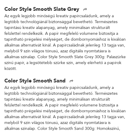
Color Style Smooth Slate Grey
Az egyik legjobb minőségű kreatív papírcsaládunk, amely a
legtöbb technológiánál biztonsággal bevethető. Természetes
tapintású kreatív alapanyag, amely minimálisan strukturált
felülettel rendelkezik. A papír megfelelő volumene biztosítja a
tapintható prégelési mélységet, de dombornyomáshoz is kiválóan
alkalmas alternatívát kínál. A papírcsaládnak jelenleg 13 tagja van,
melyből 9 szín világos tónusú, azaz digitális nyomtatásra is
alkalmas színalap. Color Style Smooth Slate Grey 300g: Palaszürke
színű papír, a legsötétebb szürke szín, amely elérhető a papírok
között.
Color Style Smooth Sand
Az egyik legjobb minőségű kreatív papírcsaládunk, amely a
legtöbb technológiánál biztonsággal bevethető. Természetes
tapintású kreatív alapanyag, amely minimálisan strukturált
felülettel rendelkezik. A papír megfelelő volumene biztosítja a
tapintható prégelési mélységet, de dombornyomáshoz is kiválóan
alkalmas alternatívát kínál. A papírcsaládnak jelenleg 13 tagja van,
melyből 9 szín világos tónusú, azaz digitális nyomtatásra is
alkalmas színalap. Color Style Smooth Sand 300g: Homokszínű,