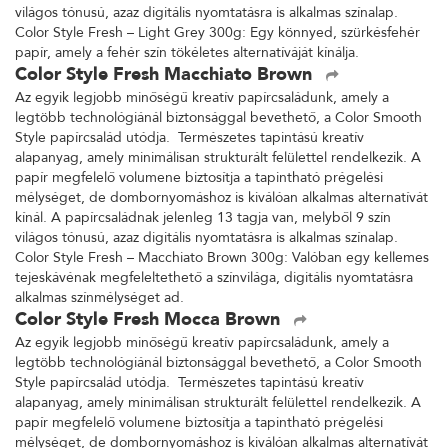
világos tónusú, azaz digitális nyomtatásra is alkalmas színalap.
Color Style Fresh – Light Grey 300g: Egy könnyed, szürkésfehér
papír, amely a fehér szín tökéletes alternatíváját kínálja.
Color Style Fresh Macchiato Brown
Az egyik legjobb minőségű kreatív papírcsaládunk, amely a
legtöbb technológiánál biztonsággal bevethető, a Color Smooth
Style papírcsalád utódja. Természetes tapintású kreatív
alapanyag, amely minimálisan strukturált felülettel rendelkezik. A
papír megfelelő volumene biztosítja a tapintható prégelési
mélységet, de dombornyomáshoz is kiválóan alkalmas alternatívát
kínál. A papírcsaládnak jelenleg 13 tagja van, melyből 9 szín
világos tónusú, azaz digitális nyomtatásra is alkalmas színalap.
Color Style Fresh – Macchiato Brown 300g: Valóban egy kellemes
tejeskávénak megfeleltethető a színvilága, digitális nyomtatásra
alkalmas színmélységet ad.
Color Style Fresh Mocca Brown
Az egyik legjobb minőségű kreatív papírcsaládunk, amely a
legtöbb technológiánál biztonsággal bevethető, a Color Smooth
Style papírcsalád utódja. Természetes tapintású kreatív
alapanyag, amely minimálisan strukturált felülettel rendelkezik. A
papír megfelelő volumene biztosítja a tapintható prégelési
mélységet, de dombornyomáshoz is kiválóan alkalmas alternatívát