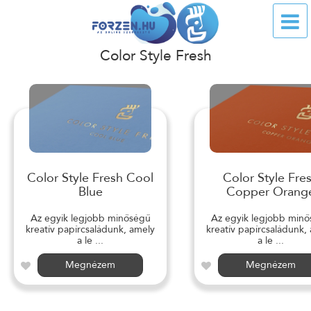
Color Style Fresh
Color Style Fresh Cool
Color Style Fre
Blue
Copper Orang
Az egyik legjobb minőségű
Az egyik legjobb min
kreatív papírcsaládunk, amely
kreatív papírcsaládunk,
a le ...
a le ...
Megnézem
Megnézem