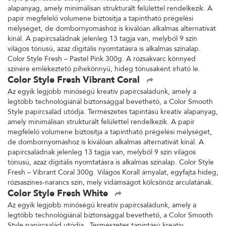
alapanyag, amely minimálisan strukturált felülettel rendelkezik. A
papír megfelelő volumene biztosítja a tapintható prégelési
mélységet, de dombornyomáshoz is kiválóan alkalmas alternatívát
kínál. A papírcsaládnak jelenleg 13 tagja van, melyből 9 szín
világos tónusú, azaz digitális nyomtatásra is alkalmas színalap.
Color Style Fresh – Pastel Pink 300g. A rózsakvarc könnyed
színére emlékeztető pihekönnyű, hideg tónusaként írható le.
Color Style Fresh Vibrant Coral
Az egyik legjobb minőségű kreatív papírcsaládunk, amely a
legtöbb technológiánál biztonsággal bevethető, a Color Smooth
Style papírcsalád utódja. Természetes tapintású kreatív alapanyag,
amely minimálisan strukturált felülettel rendelkezik. A papír
megfelelő volumene biztosítja a tapintható prégelési mélységet,
de dombornyomáshoz is kiválóan alkalmas alternatívát kínál. A
papírcsaládnak jelenleg 13 tagja van, melyből 9 szín világos
tónusú, azaz digitális nyomtatásra is alkalmas színalap. Color Style
Fresh – Vibrant Coral 300g. Világos Korall árnyalat, egyfajta hideg,
rózsaszínes-narancs szín, mely vidámságot kölcsönöz arculatának.
Color Style Fresh White
Az egyik legjobb minőségű kreatív papírcsaládunk, amely a
legtöbb technológiánál biztonsággal bevethető, a Color Smooth
Style papírcsalád utódja. Természetes tapintású kreatív