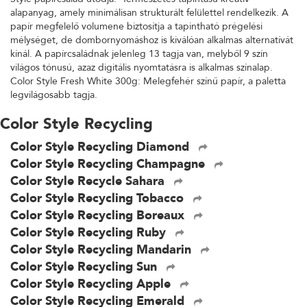
alapanyag, amely minimálisan strukturált felülettel rendelkezik. A
papír megfelelő volumene biztosítja a tapintható prégelési
mélységet, de dombornyomáshoz is kiválóan alkalmas alternatívát
kínál. A papírcsaládnak jelenleg 13 tagja van, melyből 9 szín
világos tónusú, azaz digitális nyomtatásra is alkalmas színalap.
Color Style Fresh White 300g: Melegfehér színű papír, a paletta
legvilágosabb tagja.
Color Style Recycling
Color Style Recycling Diamond
Color Style Recycling Champagne
Color Style Recycle Sahara
Color Style Recycling Tobacco
Color Style Recycling Boreaux
Color Style Recycling Ruby
Color Style Recycling Mandarin
Color Style Recycling Sun
Color Style Recycling Apple
Color Style Recycling Emerald