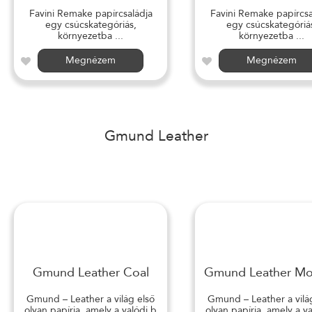
Favini Remake papírcsaládja
Favini Remake papírcsa
egy csúcskategóriás,
egy csúcskategóriá
környezetba ...
környezetba ...
Megnézem
Megnézem
Gmund Leather
Gmund Leather Coal
Gmund Leather M
Gmund – Leather a világ első
Gmund – Leather a vilá
olyan papírja, amely a valódi b
olyan papírja, amely a v