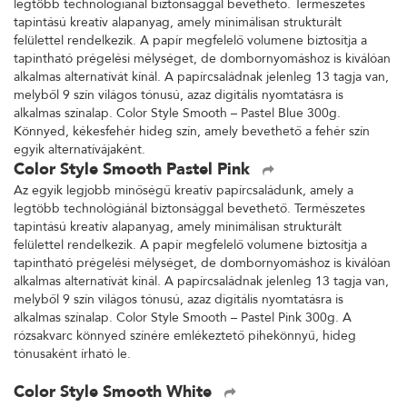
legtöbb technológiánál biztonsággal bevethető. Természetes
tapintású kreatív alapanyag, amely minimálisan strukturált
felülettel rendelkezik. A papír megfelelő volumene biztosítja a
tapintható prégelési mélységet, de dombornyomáshoz is kiválóan
alkalmas alternatívát kínál. A papírcsaládnak jelenleg 13 tagja van,
melyből 9 szín világos tónusú, azaz digitális nyomtatásra is
alkalmas színalap. Color Style Smooth – Pastel Blue 300g.
Könnyed, kékesfehér hideg szín, amely bevethető a fehér szín
egyik alternatívájaként.
Color Style Smooth Pastel Pink
Az egyik legjobb minőségű kreatív papírcsaládunk, amely a
legtöbb technológiánál biztonsággal bevethető. Természetes
tapintású kreatív alapanyag, amely minimálisan strukturált
felülettel rendelkezik. A papír megfelelő volumene biztosítja a
tapintható prégelési mélységet, de dombornyomáshoz is kiválóan
alkalmas alternatívát kínál. A papírcsaládnak jelenleg 13 tagja van,
melyből 9 szín világos tónusú, azaz digitális nyomtatásra is
alkalmas színalap. Color Style Smooth – Pastel Pink 300g. A
rózsakvarc könnyed színére emlékeztető pihekönnyű, hideg
tónusaként írható le.
Color Style Smooth White