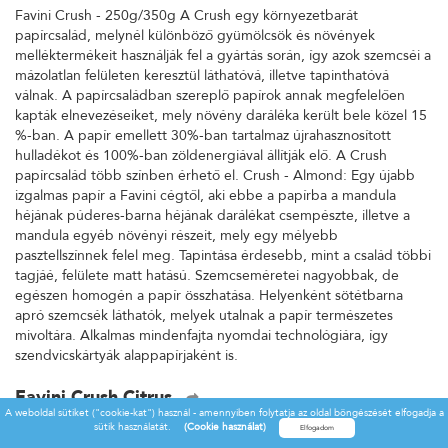
Favini Crush - 250g/350g A Crush egy környezetbarát
papírcsalád, melynél különböző gyümölcsök és növények
melléktermékeit használják fel a gyártás során, így azok szemcséi a
mázolatlan felületen keresztül láthatóvá, illetve tapinthatóvá
válnak. A papírcsaládban szereplő papírok annak megfelelően
kapták elnevezéseiket, mely növény daráléka került bele közel 15
%-ban. A papír emellett 30%-ban tartalmaz újrahasznosított
hulladékot és 100%-ban zöldenergiával állítják elő. A Crush
papírcsalád több színben érhető el. Crush - Almond: Egy újabb
izgalmas papír a Favini cégtől, aki ebbe a papírba a mandula
héjának púderes-barna héjának darálékat csempészte, illetve a
mandula egyéb növényi részeit, mely egy mélyebb
pasztellszínnek felel meg. Tapintása érdesebb, mint a család többi
tagjáé, felülete matt hatású. Szemcseméretei nagyobbak, de
egészen homogén a papír összhatása. Helyenként sötétbarna
apró szemcsék láthatók, melyek utalnak a papír természetes
mivoltára. Alkalmas mindenfajta nyomdai technológiára, így
szendvicskártyák alappapírjaként is.
Favini Crush Citrus
A weboldal sütiket ("cookie-kat") használ - amennyiben folytatja az oldal böngészését elfogadja a
Favini Crush - 250g/350g A Crush egy környezetbarát
sütik használatát.
(Cookie használat)
papírcsalád, melynél különböző gyümölcsök és növények