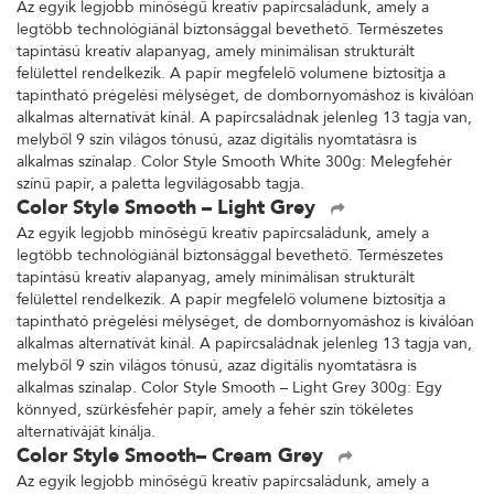
Az egyik legjobb minőségű kreatív papírcsaládunk, amely a
legtöbb technológiánál biztonsággal bevethető. Természetes
tapintású kreatív alapanyag, amely minimálisan strukturált
felülettel rendelkezik. A papír megfelelő volumene biztosítja a
tapintható prégelési mélységet, de dombornyomáshoz is kiválóan
alkalmas alternatívát kínál. A papírcsaládnak jelenleg 13 tagja van,
melyből 9 szín világos tónusú, azaz digitális nyomtatásra is
alkalmas színalap. Color Style Smooth White 300g: Melegfehér
színű papír, a paletta legvilágosabb tagja.
Color Style Smooth – Light Grey
Az egyik legjobb minőségű kreatív papírcsaládunk, amely a
legtöbb technológiánál biztonsággal bevethető. Természetes
tapintású kreatív alapanyag, amely minimálisan strukturált
felülettel rendelkezik. A papír megfelelő volumene biztosítja a
tapintható prégelési mélységet, de dombornyomáshoz is kiválóan
alkalmas alternatívát kínál. A papírcsaládnak jelenleg 13 tagja van,
melyből 9 szín világos tónusú, azaz digitális nyomtatásra is
alkalmas színalap. Color Style Smooth – Light Grey 300g: Egy
könnyed, szürkésfehér papír, amely a fehér szín tökéletes
alternatíváját kínálja.
Color Style Smooth– Cream Grey
Az egyik legjobb minőségű kreatív papírcsaládunk, amely a