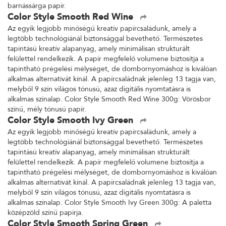
barnássárga papír.
Color Style Smooth Red Wine
Az egyik legjobb minőségű kreatív papírcsaládunk, amely a
legtöbb technológiánál biztonsággal bevethető. Természetes
tapintású kreatív alapanyag, amely minimálisan strukturált
felülettel rendelkezik. A papír megfelelő volumene biztosítja a
tapintható prégelési mélységet, de dombornyomáshoz is kiválóan
alkalmas alternatívát kínál. A papírcsaládnak jelenleg 13 tagja van,
melyből 9 szín világos tónusú, azaz digitális nyomtatásra is
alkalmas színalap. Color Style Smooth Red Wine 300g: Vörösbor
színű, mély tónusú papír.
Color Style Smooth Ivy Green
Az egyik legjobb minőségű kreatív papírcsaládunk, amely a
legtöbb technológiánál biztonsággal bevethető. Természetes
tapintású kreatív alapanyag, amely minimálisan strukturált
felülettel rendelkezik. A papír megfelelő volumene biztosítja a
tapintható prégelési mélységet, de dombornyomáshoz is kiválóan
alkalmas alternatívát kínál. A papírcsaládnak jelenleg 13 tagja van,
melyből 9 szín világos tónusú, azaz digitális nyomtatásra is
alkalmas színalap. Color Style Smooth Ivy Green 300g: A paletta
középzöld színű papírja.
Color Style Smooth Spring Green