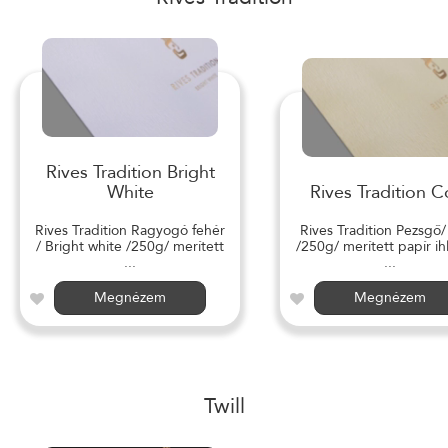
Rives Tradition Bright
White
Rives Tradition C
Rives Tradition Ragyogó fehér
Rives Tradition Pezsgő
/ Bright white /250g/ merített
/250g/ merített papír ihl
...
...
Megnézem
Megnézem
Twill