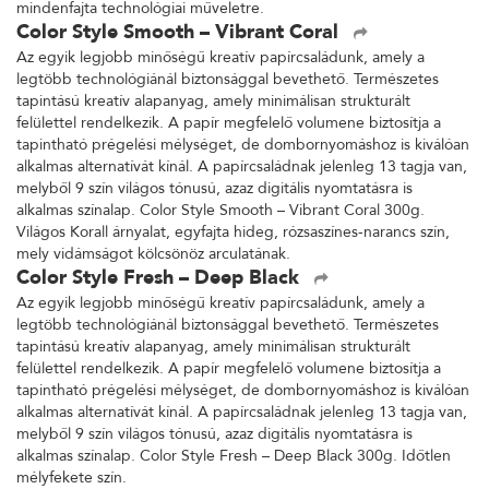
mindenfajta technológiai műveletre.
Color Style Smooth – Vibrant Coral
Az egyik legjobb minőségű kreatív papírcsaládunk, amely a
legtöbb technológiánál biztonsággal bevethető. Természetes
tapintású kreatív alapanyag, amely minimálisan strukturált
felülettel rendelkezik. A papír megfelelő volumene biztosítja a
tapintható prégelési mélységet, de dombornyomáshoz is kiválóan
alkalmas alternatívát kínál. A papírcsaládnak jelenleg 13 tagja van,
melyből 9 szín világos tónusú, azaz digitális nyomtatásra is
alkalmas színalap. Color Style Smooth – Vibrant Coral 300g.
Világos Korall árnyalat, egyfajta hideg, rózsaszínes-narancs szín,
mely vidámságot kölcsönöz arculatának.
Color Style Fresh – Deep Black
Az egyik legjobb minőségű kreatív papírcsaládunk, amely a
legtöbb technológiánál biztonsággal bevethető. Természetes
tapintású kreatív alapanyag, amely minimálisan strukturált
felülettel rendelkezik. A papír megfelelő volumene biztosítja a
tapintható prégelési mélységet, de dombornyomáshoz is kiválóan
alkalmas alternatívát kínál. A papírcsaládnak jelenleg 13 tagja van,
melyből 9 szín világos tónusú, azaz digitális nyomtatásra is
alkalmas színalap. Color Style Fresh – Deep Black 300g. Időtlen
mélyfekete szín.