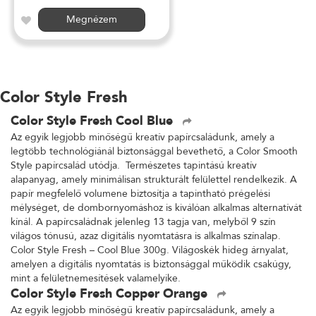
Megnézem
Color Style Fresh
Color Style Fresh Cool Blue
Az egyik legjobb minőségű kreatív papírcsaládunk, amely a
legtöbb technológiánál biztonsággal bevethető, a Color Smooth
Style papírcsalád utódja. Természetes tapintású kreatív
alapanyag, amely minimálisan strukturált felülettel rendelkezik. A
papír megfelelő volumene biztosítja a tapintható prégelési
mélységet, de dombornyomáshoz is kiválóan alkalmas alternatívát
kínál. A papírcsaládnak jelenleg 13 tagja van, melyből 9 szín
világos tónusú, azaz digitális nyomtatásra is alkalmas színalap.
Color Style Fresh – Cool Blue 300g. Világoskék hideg árnyalat,
amelyen a digitális nyomtatás is biztonsággal működik csakúgy,
mint a felületnemesítések valamelyike.
Color Style Fresh Copper Orange
Az egyik legjobb minőségű kreatív papírcsaládunk, amely a