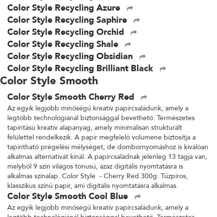
Color Style Recycling Azure
Color Style Recycling Saphire
Color Style Recycling Orchid
Color Style Recycling Shale
Color Style Recycling Obsidian
Color Style Recycling Brilliant Black
Color Style Smooth
Color Style Smooth Cherry Red
Az egyik legjobb minőségű kreatív papírcsaládunk, amely a
legtöbb technológiánál biztonsággal bevethető. Természetes
tapintású kreatív alapanyag, amely minimálisan strukturált
felülettel rendelkezik. A papír megfelelő volumene biztosítja a
tapintható prégelési mélységet, de dombornyomáshoz is kiválóan
alkalmas alternatívát kínál. A papírcsaládnak jelenleg 13 tagja van,
melyből 9 szín világos tónusú, azaz digitális nyomtatásra is
alkalmas színalap. Color Style - Cherry Red 300g: Tűzpiros,
klasszikus színű papír, ami digitális nyomtatásra alkalmas.
Color Style Smooth Cool Blue
Az egyik legjobb minőségű kreatív papírcsaládunk, amely a