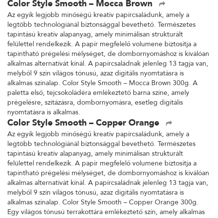
Color Style Smooth – Mocca Brown
Az egyik legjobb minőségű kreatív papírcsaládunk, amely a
legtöbb technológiánál biztonsággal bevethető. Természetes
tapintású kreatív alapanyag, amely minimálisan strukturált
felülettel rendelkezik. A papír megfelelő volumene biztosítja a
tapintható prégelési mélységet, de dombornyomáshoz is kiválóan
alkalmas alternatívát kínál. A papírcsaládnak jelenleg 13 tagja van,
melyből 9 szín világos tónusú, azaz digitális nyomtatásra is
alkalmas színalap. Color Style Smooth – Mocca Brown 300g. A
paletta első, tejcsokoládéra emlékeztető barna színe, amely
prégelésre, szitázásra, dombornyomásra, esetleg digitális
nyomtatásra is alkalmas.
Color Style Smooth – Copper Orange
Az egyik legjobb minőségű kreatív papírcsaládunk, amely a
legtöbb technológiánál biztonsággal bevethető. Természetes
tapintású kreatív alapanyag, amely minimálisan strukturált
felülettel rendelkezik. A papír megfelelő volumene biztosítja a
tapintható prégelési mélységet, de dombornyomáshoz is kiválóan
alkalmas alternatívát kínál. A papírcsaládnak jelenleg 13 tagja van,
melyből 9 szín világos tónusú, azaz digitális nyomtatásra is
alkalmas színalap. Color Style Smooth – Copper Orange 300g.
Egy világos tónusú terrakottára emlékeztető szín, amely alkalmas