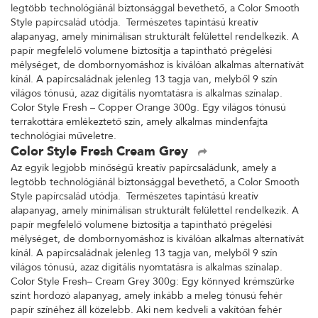
legtöbb technológiánál biztonsággal bevethető, a Color Smooth
Style papírcsalád utódja. Természetes tapintású kreatív
alapanyag, amely minimálisan strukturált felülettel rendelkezik. A
papír megfelelő volumene biztosítja a tapintható prégelési
mélységet, de dombornyomáshoz is kiválóan alkalmas alternatívát
kínál. A papírcsaládnak jelenleg 13 tagja van, melyből 9 szín
világos tónusú, azaz digitális nyomtatásra is alkalmas színalap.
Color Style Fresh – Copper Orange 300g. Egy világos tónusú
terrakottára emlékeztető szín, amely alkalmas mindenfajta
technológiai műveletre.
Color Style Fresh Cream Grey
Az egyik legjobb minőségű kreatív papírcsaládunk, amely a
legtöbb technológiánál biztonsággal bevethető, a Color Smooth
Style papírcsalád utódja. Természetes tapintású kreatív
alapanyag, amely minimálisan strukturált felülettel rendelkezik. A
papír megfelelő volumene biztosítja a tapintható prégelési
mélységet, de dombornyomáshoz is kiválóan alkalmas alternatívát
kínál. A papírcsaládnak jelenleg 13 tagja van, melyből 9 szín
világos tónusú, azaz digitális nyomtatásra is alkalmas színalap.
Color Style Fresh– Cream Grey 300g: Egy könnyed krémszürke
színt hordozó alapanyag, amely inkább a meleg tónusú fehér
papír színéhez áll közelebb. Aki nem kedveli a vakítóan fehér