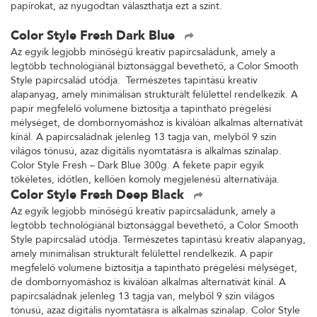
papírokat, az nyugodtan választhatja ezt a színt.
Color Style Fresh Dark Blue
Az egyik legjobb minőségű kreatív papírcsaládunk, amely a
legtöbb technológiánál biztonsággal bevethető, a Color Smooth
Style papírcsalád utódja. Természetes tapintású kreatív
alapanyag, amely minimálisan strukturált felülettel rendelkezik. A
papír megfelelő volumene biztosítja a tapintható prégelési
mélységet, de dombornyomáshoz is kiválóan alkalmas alternatívát
kínál. A papírcsaládnak jelenleg 13 tagja van, melyből 9 szín
világos tónusú, azaz digitális nyomtatásra is alkalmas színalap.
Color Style Fresh – Dark Blue 300g. A fekete papír egyik
tökéletes, időtlen, kellően komoly megjelenésű alternatívája.
Color Style Fresh Deep Black
Az egyik legjobb minőségű kreatív papírcsaládunk, amely a
legtöbb technológiánál biztonsággal bevethető, a Color Smooth
Style papírcsalád utódja. Természetes tapintású kreatív alapanyag,
amely minimálisan strukturált felülettel rendelkezik. A papír
megfelelő volumene biztosítja a tapintható prégelési mélységet,
de dombornyomáshoz is kiválóan alkalmas alternatívát kínál. A
papírcsaládnak jelenleg 13 tagja van, melyből 9 szín világos
tónusú, azaz digitális nyomtatásra is alkalmas színalap. Color Style