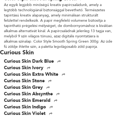
Az egyik legjobb minőségű kreatív papírcsaládunk, amely a
legtöbb technológiánál biztonsággal bevethető. Természetes
tapintású kreatív alapanyag, amely minimálisan strukturált
felülettel rendelkezik. A papír megfelelő volumene biztosítja a
tapintható prégelési mélységet, de dombornyomáshoz is kiválóan
alkalmas alternatívát kínál. A papírcsaládnak jelenleg 13 tagja van,
melyből 9 szín világos tónusú, azaz digitális nyomtatásra is
alkalmas színalap. Color Style Smooth Spring Green 300g: Az üde
fű zöldje ihlette szín, a paletta legvilágosabb zöld papírja.
Curious Skin
Curious Skin Dark Blue
Curious Skin Ivory
Curious Skin Extra White
Curious Skin Stone
Curious Skin Grey
Curious Skin Absynthe
Curious Skin Emerald
Curious Skin Indigo
Curious Skin Violet