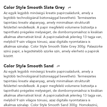
Color Style Smooth Slate Grey
Az egyik legjobb minőségű kreatív papírcsaládunk, amely a
legtöbb technológiánál biztonsággal bevethető. Természetes
tapintású kreatív alapanyag, amely minimálisan strukturált
felülettel rendelkezik. A papír megfelelő volumene biztosítja a
tapintható prégelési mélységet, de dombornyomáshoz is kiválóan
alkalmas alternatívát kínál. A papírcsaládnak jelenleg 13 tagja van,
melyből 9 szín világos tónusú, azaz digitális nyomtatásra is
alkalmas színalap. Color Style Smooth Slate Grey 300g: Palaszürke
színű papír, a legsötétebb szürke szín, amely elérhető a papírok
között.
Color Style Smooth Sand
Az egyik legjobb minőségű kreatív papírcsaládunk, amely a
legtöbb technológiánál biztonsággal bevethető. Természetes
tapintású kreatív alapanyag, amely minimálisan strukturált
felülettel rendelkezik. A papír megfelelő volumene biztosítja a
tapintható prégelési mélységet, de dombornyomáshoz is kiválóan
alkalmas alternatívát kínál. A papírcsaládnak jelenleg 13 tagja van,
melyből 9 szín világos tónusú, azaz digitális nyomtatásra is
alkalmas színalap. Color Style Smooth Sand 300g: Homokszínű,