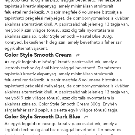
legtöbb technológiánál biztonsággal bevethető. Természetes
tapintású kreatív alapanyag, amely minimálisan strukturált
felülettel rendelkezik. A papír megfelelő volumene biztosítja a
tapintható prégelési mélységet, de dombornyomáshoz is kiválóan
alkalmas alternatívát kínál. A papírcsaládnak jelenleg 13 tagja van,
melyből 9 szín világos tónusú, azaz digitális nyomtatásra is
alkalmas színalap. Color Style Smooth – Pastel Blue 300g.
Könnyed, kékesfehér hideg szín, amely bevethető a fehér szín
egyik alternatívájaként.
Color Style Smooth Cream
Az egyik legjobb minőségű kreatív papírcsaládunk, amely a
legtöbb technológiánál biztonsággal bevethető. Természetes
tapintású kreatív alapanyag, amely minimálisan strukturált
felülettel rendelkezik. A papír megfelelő volumene biztosítja a
tapintható prégelési mélységet, de dombornyomáshoz is kiválóan
alkalmas alternatívát kínál. A papírcsaládnak jelenleg 13 tagja van,
melyből 9 szín világos tónusú, azaz digitális nyomtatásra is
alkalmas színalap. Color Style Smooth Cream 300g: Enyhén
sárgásfehér színű papír, a paletta egyik világos tónusú tagja.
Color Style Smooth Dark Blue
Az egyik legjobb minőségű kreatív papírcsaládunk, amely a
legtöbb technológiánál biztonsággal bevethető. Természetes