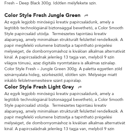
Fresh – Deep Black 300g. Időtlen mélyfekete szín.
Color Style Fresh Jungle Green
Az egyik legjobb minőségű kreatív papírcsaládunk, amely a
legtöbb technológiánál biztonsággal bevethető, a Color Smooth
Style papírcsalád utódja. Természetes tapintású kreatív
alapanyag, amely minimálisan strukturált felülettel rendelkezik. A
papír megfelelő volumene biztosítja a tapintható prégelési
mélységet, de dombornyomáshoz is kiválóan alkalmas alternatívát
kínál. A papírcsaládnak jelenleg 13 tagja van, melyből 9 szín
világos tónusú, azaz digitális nyomtatásra is alkalmas színalap.
Color Style Fresh – Jungle Green 300g. A paletta egyetlen zöld
színárnyalata hideg, szürkészöld, időtlen szín. Mélysége miatt
inkább felületnemesítésre szánt papíralap.
Color Style Fresh Light Grey
Az egyik legjobb minőségű kreatív papírcsaládunk, amely a
legtöbb technológiánál biztonsággal bevethető, a Color Smooth
Style papírcsalád utódja. Természetes tapintású kreatív
alapanyag, amely minimálisan strukturált felülettel rendelkezik. A
papír megfelelő volumene biztosítja a tapintható prégelési
mélységet, de dombornyomáshoz is kiválóan alkalmas alternatívát
kínál. A papírcsaládnak jelenleg 13 tagja van, melyből 9 szín