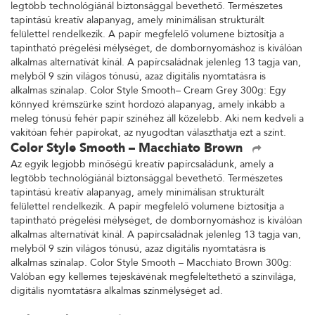
legtöbb technológiánál biztonsággal bevethető. Természetes
tapintású kreatív alapanyag, amely minimálisan strukturált
felülettel rendelkezik. A papír megfelelő volumene biztosítja a
tapintható prégelési mélységet, de dombornyomáshoz is kiválóan
alkalmas alternatívát kínál. A papírcsaládnak jelenleg 13 tagja van,
melyből 9 szín világos tónusú, azaz digitális nyomtatásra is
alkalmas színalap. Color Style Smooth– Cream Grey 300g: Egy
könnyed krémszürke színt hordozó alapanyag, amely inkább a
meleg tónusú fehér papír színéhez áll közelebb. Aki nem kedveli a
vakítóan fehér papírokat, az nyugodtan választhatja ezt a színt.
Color Style Smooth – Macchiato Brown
Az egyik legjobb minőségű kreatív papírcsaládunk, amely a
legtöbb technológiánál biztonsággal bevethető. Természetes
tapintású kreatív alapanyag, amely minimálisan strukturált
felülettel rendelkezik. A papír megfelelő volumene biztosítja a
tapintható prégelési mélységet, de dombornyomáshoz is kiválóan
alkalmas alternatívát kínál. A papírcsaládnak jelenleg 13 tagja van,
melyből 9 szín világos tónusú, azaz digitális nyomtatásra is
alkalmas színalap. Color Style Smooth – Macchiato Brown 300g:
Valóban egy kellemes tejeskávénak megfeleltethető a színvilága,
digitális nyomtatásra alkalmas színmélységet ad.