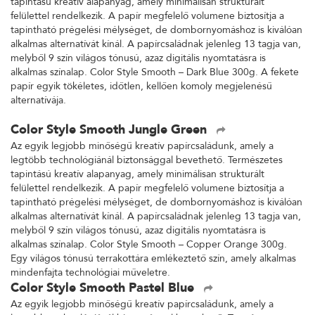
tapintású kreatív alapanyag, amely minimálisan strukturált
felülettel rendelkezik. A papír megfelelő volumene biztosítja a
tapintható prégelési mélységet, de dombornyomáshoz is kiválóan
alkalmas alternatívát kínál. A papírcsaládnak jelenleg 13 tagja van,
melyből 9 szín világos tónusú, azaz digitális nyomtatásra is
alkalmas színalap. Color Style Smooth – Dark Blue 300g. A fekete
papír egyik tökéletes, időtlen, kellően komoly megjelenésű
alternatívája.
Color Style Smooth Jungle Green
Az egyik legjobb minőségű kreatív papírcsaládunk, amely a
legtöbb technológiánál biztonsággal bevethető. Természetes
tapintású kreatív alapanyag, amely minimálisan strukturált
felülettel rendelkezik. A papír megfelelő volumene biztosítja a
tapintható prégelési mélységet, de dombornyomáshoz is kiválóan
alkalmas alternatívát kínál. A papírcsaládnak jelenleg 13 tagja van,
melyből 9 szín világos tónusú, azaz digitális nyomtatásra is
alkalmas színalap. Color Style Smooth – Copper Orange 300g.
Egy világos tónusú terrakottára emlékeztető szín, amely alkalmas
mindenfajta technológiai műveletre.
Color Style Smooth Pastel Blue
Az egyik legjobb minőségű kreatív papírcsaládunk, amely a