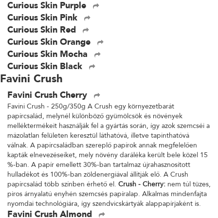
Curious Skin Purple
Curious Skin Pink
Curious Skin Red
Curious Skin Orange
Curious Skin Mocha
Curious Skin Black
Favini Crush
Favini Crush Cherry
Favini Crush - 250g/350g A Crush egy környezetbarát
papírcsalád, melynél különböző gyümölcsök és növények
melléktermékeit használják fel a gyártás során, így azok szemcséi a
mázolatlan felületen keresztül láthatóvá, illetve tapinthatóvá
válnak. A papírcsaládban szereplő papírok annak megfelelően
kapták elnevezéseiket, mely növény daráléka került bele közel 15
%-ban. A papír emellett 30%-ban tartalmaz újrahasznosított
hulladékot és 100%-ban zöldenergiával állítják elő. A Crush
papírcsalád több színben érhető el.
Crush - Cherry:
nem túl tüzes,
piros árnyalatú enyhén szemcsés papíralap. Alkalmas mindenfajta
nyomdai technológiára, így szendvicskártyák alappapírjaként is.
Favini Crush Almond