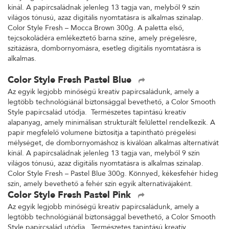
kínál. A papírcsaládnak jelenleg 13 tagja van, melyből 9 szín
világos tónusú, azaz digitális nyomtatásra is alkalmas színalap.
Color Style Fresh – Mocca Brown 300g. A paletta első,
tejcsokoládéra emlékeztető barna színe, amely prégelésre,
szitázásra, dombornyomásra, esetleg digitális nyomtatásra is
alkalmas.
Color Style Fresh Pastel Blue
Az egyik legjobb minőségű kreatív papírcsaládunk, amely a
legtöbb technológiánál biztonsággal bevethető, a Color Smooth
Style papírcsalád utódja. Természetes tapintású kreatív
alapanyag, amely minimálisan strukturált felülettel rendelkezik. A
papír megfelelő volumene biztosítja a tapintható prégelési
mélységet, de dombornyomáshoz is kiválóan alkalmas alternatívát
kínál. A papírcsaládnak jelenleg 13 tagja van, melyből 9 szín
világos tónusú, azaz digitális nyomtatásra is alkalmas színalap.
Color Style Fresh – Pastel Blue 300g. Könnyed, kékesfehér hideg
szín, amely bevethető a fehér szín egyik alternatívájaként.
Color Style Fresh Pastel Pink
Az egyik legjobb minőségű kreatív papírcsaládunk, amely a
legtöbb technológiánál biztonsággal bevethető, a Color Smooth
Style papírcsalád utódja. Természetes tapintású kreatív