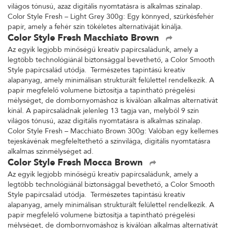
világos tónusú, azaz digitális nyomtatásra is alkalmas színalap.
Color Style Fresh – Light Grey 300g: Egy könnyed, szürkésfehér
papír, amely a fehér szín tökéletes alternatíváját kínálja.
Color Style Fresh Macchiato Brown
Az egyik legjobb minőségű kreatív papírcsaládunk, amely a
legtöbb technológiánál biztonsággal bevethető, a Color Smooth
Style papírcsalád utódja. Természetes tapintású kreatív
alapanyag, amely minimálisan strukturált felülettel rendelkezik. A
papír megfelelő volumene biztosítja a tapintható prégelési
mélységet, de dombornyomáshoz is kiválóan alkalmas alternatívát
kínál. A papírcsaládnak jelenleg 13 tagja van, melyből 9 szín
világos tónusú, azaz digitális nyomtatásra is alkalmas színalap.
Color Style Fresh – Macchiato Brown 300g: Valóban egy kellemes
tejeskávénak megfeleltethető a színvilága, digitális nyomtatásra
alkalmas színmélységet ad.
Color Style Fresh Mocca Brown
Az egyik legjobb minőségű kreatív papírcsaládunk, amely a
legtöbb technológiánál biztonsággal bevethető, a Color Smooth
Style papírcsalád utódja. Természetes tapintású kreatív
alapanyag, amely minimálisan strukturált felülettel rendelkezik. A
papír megfelelő volumene biztosítja a tapintható prégelési
mélységet, de dombornyomáshoz is kiválóan alkalmas alternatívát