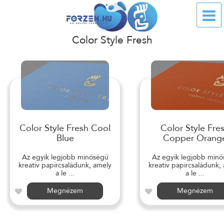
Color Style Fresh
Color Style Fresh Cool
Color Style Fre
Blue
Copper Orang
Az egyik legjobb minőségű
Az egyik legjobb min
kreatív papírcsaládunk, amely
kreatív papírcsaládunk,
a le ...
a le ...
Megnézem
Megnézem