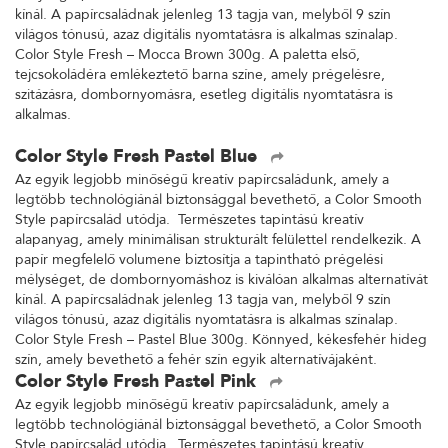
kínál. A papírcsaládnak jelenleg 13 tagja van, melyből 9 szín
világos tónusú, azaz digitális nyomtatásra is alkalmas színalap.
Color Style Fresh – Mocca Brown 300g. A paletta első,
tejcsokoládéra emlékeztető barna színe, amely prégelésre,
szitázásra, dombornyomásra, esetleg digitális nyomtatásra is
alkalmas.
Color Style Fresh Pastel Blue
Az egyik legjobb minőségű kreatív papírcsaládunk, amely a
legtöbb technológiánál biztonsággal bevethető, a Color Smooth
Style papírcsalád utódja. Természetes tapintású kreatív
alapanyag, amely minimálisan strukturált felülettel rendelkezik. A
papír megfelelő volumene biztosítja a tapintható prégelési
mélységet, de dombornyomáshoz is kiválóan alkalmas alternatívát
kínál. A papírcsaládnak jelenleg 13 tagja van, melyből 9 szín
világos tónusú, azaz digitális nyomtatásra is alkalmas színalap.
Color Style Fresh – Pastel Blue 300g. Könnyed, kékesfehér hideg
szín, amely bevethető a fehér szín egyik alternatívájaként.
Color Style Fresh Pastel Pink
Az egyik legjobb minőségű kreatív papírcsaládunk, amely a
legtöbb technológiánál biztonsággal bevethető, a Color Smooth
Style papírcsalád utódja. Természetes tapintású kreatív