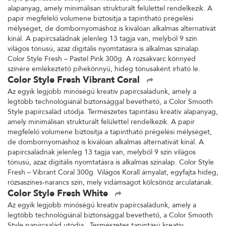
alapanyag, amely minimálisan strukturált felülettel rendelkezik. A
papír megfelelő volumene biztosítja a tapintható prégelési
mélységet, de dombornyomáshoz is kiválóan alkalmas alternatívát
kínál. A papírcsaládnak jelenleg 13 tagja van, melyből 9 szín
világos tónusú, azaz digitális nyomtatásra is alkalmas színalap.
Color Style Fresh – Pastel Pink 300g. A rózsakvarc könnyed
színére emlékeztető pihekönnyű, hideg tónusaként írható le.
Color Style Fresh Vibrant Coral
Az egyik legjobb minőségű kreatív papírcsaládunk, amely a
legtöbb technológiánál biztonsággal bevethető, a Color Smooth
Style papírcsalád utódja. Természetes tapintású kreatív alapanyag,
amely minimálisan strukturált felülettel rendelkezik. A papír
megfelelő volumene biztosítja a tapintható prégelési mélységet,
de dombornyomáshoz is kiválóan alkalmas alternatívát kínál. A
papírcsaládnak jelenleg 13 tagja van, melyből 9 szín világos
tónusú, azaz digitális nyomtatásra is alkalmas színalap. Color Style
Fresh – Vibrant Coral 300g. Világos Korall árnyalat, egyfajta hideg,
rózsaszínes-narancs szín, mely vidámságot kölcsönöz arculatának.
Color Style Fresh White
Az egyik legjobb minőségű kreatív papírcsaládunk, amely a
legtöbb technológiánál biztonsággal bevethető, a Color Smooth
Style papírcsalád utódja. Természetes tapintású kreatív