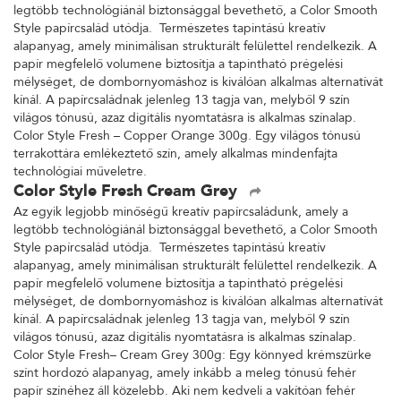
legtöbb technológiánál biztonsággal bevethető, a Color Smooth
Style papírcsalád utódja. Természetes tapintású kreatív
alapanyag, amely minimálisan strukturált felülettel rendelkezik. A
papír megfelelő volumene biztosítja a tapintható prégelési
mélységet, de dombornyomáshoz is kiválóan alkalmas alternatívát
kínál. A papírcsaládnak jelenleg 13 tagja van, melyből 9 szín
világos tónusú, azaz digitális nyomtatásra is alkalmas színalap.
Color Style Fresh – Copper Orange 300g. Egy világos tónusú
terrakottára emlékeztető szín, amely alkalmas mindenfajta
technológiai műveletre.
Color Style Fresh Cream Grey
Az egyik legjobb minőségű kreatív papírcsaládunk, amely a
legtöbb technológiánál biztonsággal bevethető, a Color Smooth
Style papírcsalád utódja. Természetes tapintású kreatív
alapanyag, amely minimálisan strukturált felülettel rendelkezik. A
papír megfelelő volumene biztosítja a tapintható prégelési
mélységet, de dombornyomáshoz is kiválóan alkalmas alternatívát
kínál. A papírcsaládnak jelenleg 13 tagja van, melyből 9 szín
világos tónusú, azaz digitális nyomtatásra is alkalmas színalap.
Color Style Fresh– Cream Grey 300g: Egy könnyed krémszürke
színt hordozó alapanyag, amely inkább a meleg tónusú fehér
papír színéhez áll közelebb. Aki nem kedveli a vakítóan fehér