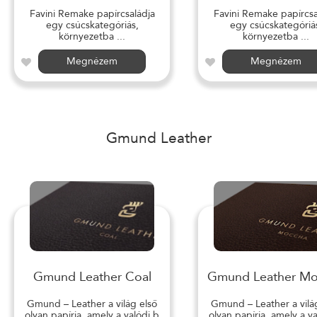
Favini Remake papírcsaládja
Favini Remake papírcsa
egy csúcskategóriás,
egy csúcskategóriá
környezetba ...
környezetba ...
Megnézem
Megnézem
Gmund Leather
Gmund Leather Coal
Gmund Leather M
Gmund – Leather a világ első
Gmund – Leather a vilá
olyan papírja, amely a valódi b
olyan papírja, amely a v