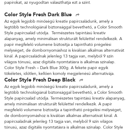
papírokat, az nyugodtan választhatja ezt a színt.
Color Style Fresh Dark Blue
Az egyik legjobb minőségű kreatív papírcsaládunk, amely a
legtöbb technológiánál biztonsággal bevethető, a Color Smooth
Style papírcsalád utódja. Természetes tapintású kreatív
alapanyag, amely minimálisan strukturált felülettel rendelkezik. A
papír megfelelő volumene biztosítja a tapintható prégelési
mélységet, de dombornyomáshoz is kiválóan alkalmas alternatívát
kínál. A papírcsaládnak jelenleg 13 tagja van, melyből 9 szín
világos tónusú, azaz digitális nyomtatásra is alkalmas színalap.
Color Style Fresh – Dark Blue 300g. A fekete papír egyik
tökéletes, időtlen, kellően komoly megjelenésű alternatívája.
Color Style Fresh Deep Black
Az egyik legjobb minőségű kreatív papírcsaládunk, amely a
legtöbb technológiánál biztonsággal bevethető, a Color Smooth
Style papírcsalád utódja. Természetes tapintású kreatív alapanyag,
amely minimálisan strukturált felülettel rendelkezik. A papír
megfelelő volumene biztosítja a tapintható prégelési mélységet,
de dombornyomáshoz is kiválóan alkalmas alternatívát kínál. A
papírcsaládnak jelenleg 13 tagja van, melyből 9 szín világos
tónusú, azaz digitális nyomtatásra is alkalmas színalap. Color Style