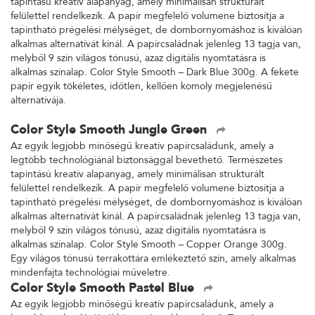
tapintású kreatív alapanyag, amely minimálisan strukturált
felülettel rendelkezik. A papír megfelelő volumene biztosítja a
tapintható prégelési mélységet, de dombornyomáshoz is kiválóan
alkalmas alternatívát kínál. A papírcsaládnak jelenleg 13 tagja van,
melyből 9 szín világos tónusú, azaz digitális nyomtatásra is
alkalmas színalap. Color Style Smooth – Dark Blue 300g. A fekete
papír egyik tökéletes, időtlen, kellően komoly megjelenésű
alternatívája.
Color Style Smooth Jungle Green
Az egyik legjobb minőségű kreatív papírcsaládunk, amely a
legtöbb technológiánál biztonsággal bevethető. Természetes
tapintású kreatív alapanyag, amely minimálisan strukturált
felülettel rendelkezik. A papír megfelelő volumene biztosítja a
tapintható prégelési mélységet, de dombornyomáshoz is kiválóan
alkalmas alternatívát kínál. A papírcsaládnak jelenleg 13 tagja van,
melyből 9 szín világos tónusú, azaz digitális nyomtatásra is
alkalmas színalap. Color Style Smooth – Copper Orange 300g.
Egy világos tónusú terrakottára emlékeztető szín, amely alkalmas
mindenfajta technológiai műveletre.
Color Style Smooth Pastel Blue
Az egyik legjobb minőségű kreatív papírcsaládunk, amely a