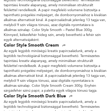
legtöbb technológiánál biztonsággal bevethető. Természetes
tapintású kreatív alapanyag, amely minimálisan strukturált
felülettel rendelkezik. A papír megfelelő volumene biztosítja a
tapintható prégelési mélységet, de dombornyomáshoz is kiválóan
alkalmas alternatívát kínál. A papírcsaládnak jelenleg 13 tagja van,
melyből 9 szín világos tónusú, azaz digitális nyomtatásra is
alkalmas színalap. Color Style Smooth – Pastel Blue 300g.
Könnyed, kékesfehér hideg szín, amely bevethető a fehér szín
egyik alternatívájaként.
Color Style Smooth Cream
Az egyik legjobb minőségű kreatív papírcsaládunk, amely a
legtöbb technológiánál biztonsággal bevethető. Természetes
tapintású kreatív alapanyag, amely minimálisan strukturált
felülettel rendelkezik. A papír megfelelő volumene biztosítja a
tapintható prégelési mélységet, de dombornyomáshoz is kiválóan
alkalmas alternatívát kínál. A papírcsaládnak jelenleg 13 tagja van,
melyből 9 szín világos tónusú, azaz digitális nyomtatásra is
alkalmas színalap. Color Style Smooth Cream 300g: Enyhén
sárgásfehér színű papír, a paletta egyik világos tónusú tagja.
Color Style Smooth Dark Blue
Az egyik legjobb minőségű kreatív papírcsaládunk, amely a
legtöbb technológiánál biztonsággal bevethető. Természetes