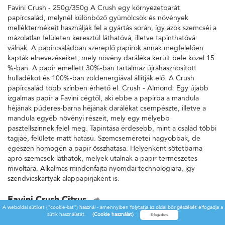
Favini Crush - 250g/350g A Crush egy környezetbarát
papírcsalád, melynél különböző gyümölcsök és növények
melléktermékeit használják fel a gyártás során, így azok szemcséi a
mázolatlan felületen keresztül láthatóvá, illetve tapinthatóvá
válnak. A papírcsaládban szereplő papírok annak megfelelően
kapták elnevezéseiket, mely növény daráléka került bele közel 15
%-ban. A papír emellett 30%-ban tartalmaz újrahasznosított
hulladékot és 100%-ban zöldenergiával állítják elő. A Crush
papírcsalád több színben érhető el. Crush - Almond: Egy újabb
izgalmas papír a Favini cégtől, aki ebbe a papírba a mandula
héjának púderes-barna héjának darálékat csempészte, illetve a
mandula egyéb növényi részeit, mely egy mélyebb
pasztellszínnek felel meg. Tapintása érdesebb, mint a család többi
tagjáé, felülete matt hatású. Szemcseméretei nagyobbak, de
egészen homogén a papír összhatása. Helyenként sötétbarna
apró szemcsék láthatók, melyek utalnak a papír természetes
mivoltára. Alkalmas mindenfajta nyomdai technológiára, így
szendvicskártyák alappapírjaként is.
Favini Crush Citrus
A weboldal sütiket ("cookie-kat") használ - amennyiben folytatja az oldal böngészését elfogadja a
Favini Crush - 250g/350g A Crush egy környezetbarát
sütik használatát.
(Cookie használat)
papírcsalád, melynél különböző gyümölcsök és növények