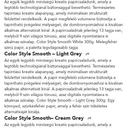
Az egyik legjobb minőségű kreatív papírcsaládunk, amely a
legtöbb technológiánál biztonsággal bevethető. Természetes
tapintású kreatív alapanyag, amely minimálisan strukturált
felülettel rendelkezik. A papír megfelelő volumene biztosítja a
tapintható prégelési mélységet, de dombornyomáshoz is kiválóan
alkalmas alternatívát kínál. A papírcsaládnak jelenleg 13 tagja van,
melyből 9 szín világos tónusú, azaz digitális nyomtatásra is
alkalmas színalap. Color Style Smooth White 300g: Melegfehér
színű papír, a paletta legvilágosabb tagja.
Color Style Smooth – Light Grey
Az egyik legjobb minőségű kreatív papírcsaládunk, amely a
legtöbb technológiánál biztonsággal bevethető. Természetes
tapintású kreatív alapanyag, amely minimálisan strukturált
felülettel rendelkezik. A papír megfelelő volumene biztosítja a
tapintható prégelési mélységet, de dombornyomáshoz is kiválóan
alkalmas alternatívát kínál. A papírcsaládnak jelenleg 13 tagja van,
melyből 9 szín világos tónusú, azaz digitális nyomtatásra is
alkalmas színalap. Color Style Smooth – Light Grey 300g: Egy
könnyed, szürkésfehér papír, amely a fehér szín tökéletes
alternatíváját kínálja.
Color Style Smooth– Cream Grey
Az egyik legjobb minőségű kreatív papírcsaládunk, amely a