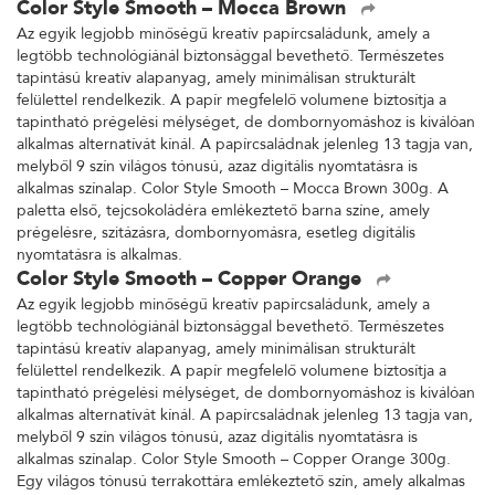
Color Style Smooth – Mocca Brown
Az egyik legjobb minőségű kreatív papírcsaládunk, amely a
legtöbb technológiánál biztonsággal bevethető. Természetes
tapintású kreatív alapanyag, amely minimálisan strukturált
felülettel rendelkezik. A papír megfelelő volumene biztosítja a
tapintható prégelési mélységet, de dombornyomáshoz is kiválóan
alkalmas alternatívát kínál. A papírcsaládnak jelenleg 13 tagja van,
melyből 9 szín világos tónusú, azaz digitális nyomtatásra is
alkalmas színalap. Color Style Smooth – Mocca Brown 300g. A
paletta első, tejcsokoládéra emlékeztető barna színe, amely
prégelésre, szitázásra, dombornyomásra, esetleg digitális
nyomtatásra is alkalmas.
Color Style Smooth – Copper Orange
Az egyik legjobb minőségű kreatív papírcsaládunk, amely a
legtöbb technológiánál biztonsággal bevethető. Természetes
tapintású kreatív alapanyag, amely minimálisan strukturált
felülettel rendelkezik. A papír megfelelő volumene biztosítja a
tapintható prégelési mélységet, de dombornyomáshoz is kiválóan
alkalmas alternatívát kínál. A papírcsaládnak jelenleg 13 tagja van,
melyből 9 szín világos tónusú, azaz digitális nyomtatásra is
alkalmas színalap. Color Style Smooth – Copper Orange 300g.
Egy világos tónusú terrakottára emlékeztető szín, amely alkalmas