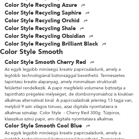
Color Style Recycling Azure
Color Style Recycling Saphire
Color Style Recycling Orchid
Color Style Recycling Shale
Color Style Recycling Obsidian
Color Style Recycling Brilliant Black
Color Style Smooth
Color Style Smooth Cherry Red
Az egyik legjobb minőségű kreatív papírcsaládunk, amely a
legtöbb technológiánál biztonsággal bevethető. Természetes
tapintású kreatív alapanyag, amely minimálisan strukturált
felülettel rendelkezik. A papír megfelelő volumene biztosítja a
tapintható prégelési mélységet, de dombornyomáshoz is kiválóan
alkalmas alternatívát kínál. A papírcsaládnak jelenleg 13 tagja van,
melyből 9 szín világos tónusú, azaz digitális nyomtatásra is
alkalmas színalap. Color Style - Cherry Red 300g: Tűzpiros,
klasszikus színű papír, ami digitális nyomtatásra alkalmas.
Color Style Smooth Cool Blue
Az egyik legjobb minőségű kreatív papírcsaládunk, amely a