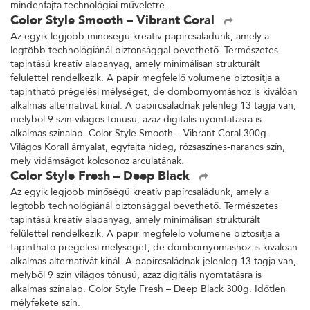
mindenfajta technológiai műveletre.
Color Style Smooth – Vibrant Coral
Az egyik legjobb minőségű kreatív papírcsaládunk, amely a
legtöbb technológiánál biztonsággal bevethető. Természetes
tapintású kreatív alapanyag, amely minimálisan strukturált
felülettel rendelkezik. A papír megfelelő volumene biztosítja a
tapintható prégelési mélységet, de dombornyomáshoz is kiválóan
alkalmas alternatívát kínál. A papírcsaládnak jelenleg 13 tagja van,
melyből 9 szín világos tónusú, azaz digitális nyomtatásra is
alkalmas színalap. Color Style Smooth – Vibrant Coral 300g.
Világos Korall árnyalat, egyfajta hideg, rózsaszínes-narancs szín,
mely vidámságot kölcsönöz arculatának.
Color Style Fresh – Deep Black
Az egyik legjobb minőségű kreatív papírcsaládunk, amely a
legtöbb technológiánál biztonsággal bevethető. Természetes
tapintású kreatív alapanyag, amely minimálisan strukturált
felülettel rendelkezik. A papír megfelelő volumene biztosítja a
tapintható prégelési mélységet, de dombornyomáshoz is kiválóan
alkalmas alternatívát kínál. A papírcsaládnak jelenleg 13 tagja van,
melyből 9 szín világos tónusú, azaz digitális nyomtatásra is
alkalmas színalap. Color Style Fresh – Deep Black 300g. Időtlen
mélyfekete szín.