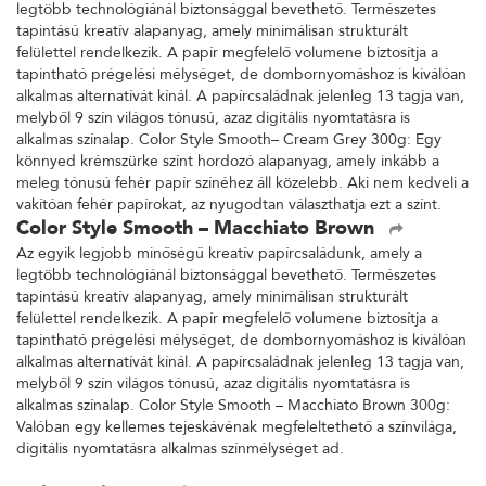
legtöbb technológiánál biztonsággal bevethető. Természetes
tapintású kreatív alapanyag, amely minimálisan strukturált
felülettel rendelkezik. A papír megfelelő volumene biztosítja a
tapintható prégelési mélységet, de dombornyomáshoz is kiválóan
alkalmas alternatívát kínál. A papírcsaládnak jelenleg 13 tagja van,
melyből 9 szín világos tónusú, azaz digitális nyomtatásra is
alkalmas színalap. Color Style Smooth– Cream Grey 300g: Egy
könnyed krémszürke színt hordozó alapanyag, amely inkább a
meleg tónusú fehér papír színéhez áll közelebb. Aki nem kedveli a
vakítóan fehér papírokat, az nyugodtan választhatja ezt a színt.
Color Style Smooth – Macchiato Brown
Az egyik legjobb minőségű kreatív papírcsaládunk, amely a
legtöbb technológiánál biztonsággal bevethető. Természetes
tapintású kreatív alapanyag, amely minimálisan strukturált
felülettel rendelkezik. A papír megfelelő volumene biztosítja a
tapintható prégelési mélységet, de dombornyomáshoz is kiválóan
alkalmas alternatívát kínál. A papírcsaládnak jelenleg 13 tagja van,
melyből 9 szín világos tónusú, azaz digitális nyomtatásra is
alkalmas színalap. Color Style Smooth – Macchiato Brown 300g:
Valóban egy kellemes tejeskávénak megfeleltethető a színvilága,
digitális nyomtatásra alkalmas színmélységet ad.