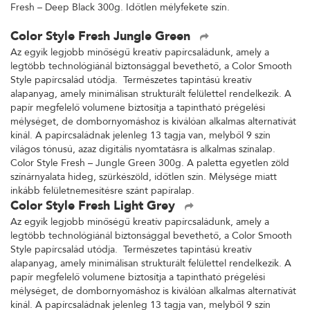
Fresh – Deep Black 300g. Időtlen mélyfekete szín.
Color Style Fresh Jungle Green
Az egyik legjobb minőségű kreatív papírcsaládunk, amely a
legtöbb technológiánál biztonsággal bevethető, a Color Smooth
Style papírcsalád utódja. Természetes tapintású kreatív
alapanyag, amely minimálisan strukturált felülettel rendelkezik. A
papír megfelelő volumene biztosítja a tapintható prégelési
mélységet, de dombornyomáshoz is kiválóan alkalmas alternatívát
kínál. A papírcsaládnak jelenleg 13 tagja van, melyből 9 szín
világos tónusú, azaz digitális nyomtatásra is alkalmas színalap.
Color Style Fresh – Jungle Green 300g. A paletta egyetlen zöld
színárnyalata hideg, szürkészöld, időtlen szín. Mélysége miatt
inkább felületnemesítésre szánt papíralap.
Color Style Fresh Light Grey
Az egyik legjobb minőségű kreatív papírcsaládunk, amely a
legtöbb technológiánál biztonsággal bevethető, a Color Smooth
Style papírcsalád utódja. Természetes tapintású kreatív
alapanyag, amely minimálisan strukturált felülettel rendelkezik. A
papír megfelelő volumene biztosítja a tapintható prégelési
mélységet, de dombornyomáshoz is kiválóan alkalmas alternatívát
kínál. A papírcsaládnak jelenleg 13 tagja van, melyből 9 szín