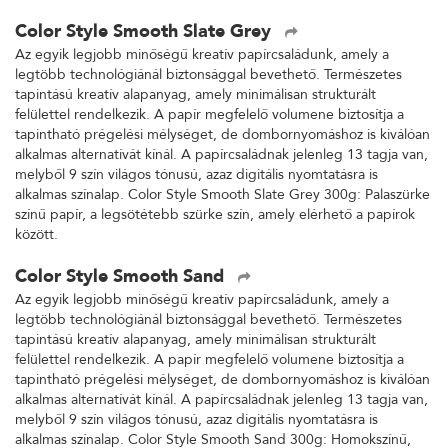
Color Style Smooth Slate Grey
Az egyik legjobb minőségű kreatív papírcsaládunk, amely a
legtöbb technológiánál biztonsággal bevethető. Természetes
tapintású kreatív alapanyag, amely minimálisan strukturált
felülettel rendelkezik. A papír megfelelő volumene biztosítja a
tapintható prégelési mélységet, de dombornyomáshoz is kiválóan
alkalmas alternatívát kínál. A papírcsaládnak jelenleg 13 tagja van,
melyből 9 szín világos tónusú, azaz digitális nyomtatásra is
alkalmas színalap. Color Style Smooth Slate Grey 300g: Palaszürke
színű papír, a legsötétebb szürke szín, amely elérhető a papírok
között.
Color Style Smooth Sand
Az egyik legjobb minőségű kreatív papírcsaládunk, amely a
legtöbb technológiánál biztonsággal bevethető. Természetes
tapintású kreatív alapanyag, amely minimálisan strukturált
felülettel rendelkezik. A papír megfelelő volumene biztosítja a
tapintható prégelési mélységet, de dombornyomáshoz is kiválóan
alkalmas alternatívát kínál. A papírcsaládnak jelenleg 13 tagja van,
melyből 9 szín világos tónusú, azaz digitális nyomtatásra is
alkalmas színalap. Color Style Smooth Sand 300g: Homokszínű,