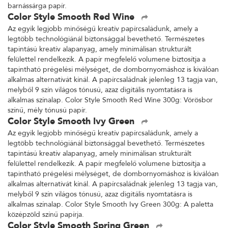
barnássárga papír.
Color Style Smooth Red Wine
Az egyik legjobb minőségű kreatív papírcsaládunk, amely a
legtöbb technológiánál biztonsággal bevethető. Természetes
tapintású kreatív alapanyag, amely minimálisan strukturált
felülettel rendelkezik. A papír megfelelő volumene biztosítja a
tapintható prégelési mélységet, de dombornyomáshoz is kiválóan
alkalmas alternatívát kínál. A papírcsaládnak jelenleg 13 tagja van,
melyből 9 szín világos tónusú, azaz digitális nyomtatásra is
alkalmas színalap. Color Style Smooth Red Wine 300g: Vörösbor
színű, mély tónusú papír.
Color Style Smooth Ivy Green
Az egyik legjobb minőségű kreatív papírcsaládunk, amely a
legtöbb technológiánál biztonsággal bevethető. Természetes
tapintású kreatív alapanyag, amely minimálisan strukturált
felülettel rendelkezik. A papír megfelelő volumene biztosítja a
tapintható prégelési mélységet, de dombornyomáshoz is kiválóan
alkalmas alternatívát kínál. A papírcsaládnak jelenleg 13 tagja van,
melyből 9 szín világos tónusú, azaz digitális nyomtatásra is
alkalmas színalap. Color Style Smooth Ivy Green 300g: A paletta
középzöld színű papírja.
Color Style Smooth Spring Green