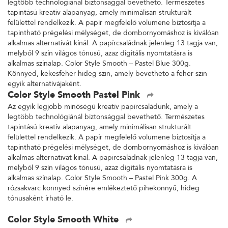
legtöbb technológiánál biztonsággal bevethető. Természetes
tapintású kreatív alapanyag, amely minimálisan strukturált
felülettel rendelkezik. A papír megfelelő volumene biztosítja a
tapintható prégelési mélységet, de dombornyomáshoz is kiválóan
alkalmas alternatívát kínál. A papírcsaládnak jelenleg 13 tagja van,
melyből 9 szín világos tónusú, azaz digitális nyomtatásra is
alkalmas színalap. Color Style Smooth – Pastel Blue 300g.
Könnyed, kékesfehér hideg szín, amely bevethető a fehér szín
egyik alternatívájaként.
Color Style Smooth Pastel Pink
Az egyik legjobb minőségű kreatív papírcsaládunk, amely a
legtöbb technológiánál biztonsággal bevethető. Természetes
tapintású kreatív alapanyag, amely minimálisan strukturált
felülettel rendelkezik. A papír megfelelő volumene biztosítja a
tapintható prégelési mélységet, de dombornyomáshoz is kiválóan
alkalmas alternatívát kínál. A papírcsaládnak jelenleg 13 tagja van,
melyből 9 szín világos tónusú, azaz digitális nyomtatásra is
alkalmas színalap. Color Style Smooth – Pastel Pink 300g. A
rózsakvarc könnyed színére emlékeztető pihekönnyű, hideg
tónusaként írható le.
Color Style Smooth White