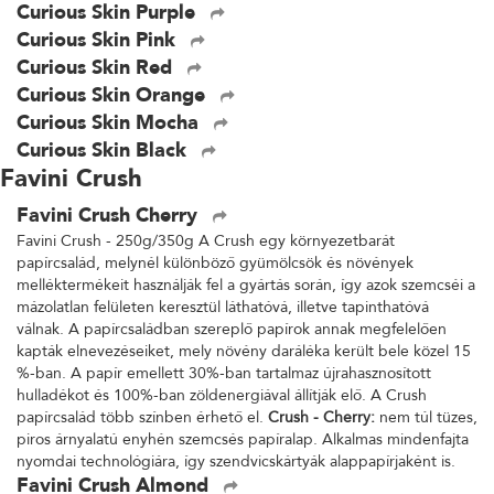
Curious Skin Purple
Curious Skin Pink
Curious Skin Red
Curious Skin Orange
Curious Skin Mocha
Curious Skin Black
Favini Crush
Favini Crush Cherry
Favini Crush - 250g/350g A Crush egy környezetbarát
papírcsalád, melynél különböző gyümölcsök és növények
melléktermékeit használják fel a gyártás során, így azok szemcséi a
mázolatlan felületen keresztül láthatóvá, illetve tapinthatóvá
válnak. A papírcsaládban szereplő papírok annak megfelelően
kapták elnevezéseiket, mely növény daráléka került bele közel 15
%-ban. A papír emellett 30%-ban tartalmaz újrahasznosított
hulladékot és 100%-ban zöldenergiával állítják elő. A Crush
papírcsalád több színben érhető el.
Crush - Cherry:
nem túl tüzes,
piros árnyalatú enyhén szemcsés papíralap. Alkalmas mindenfajta
nyomdai technológiára, így szendvicskártyák alappapírjaként is.
Favini Crush Almond