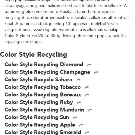
alapanyag, amely minimálisan strukturált felülettel rendelkezik. A
papír megfelelő volumene biztosítja a tapintható prégelési
mélységet, de dombornyomáshoz is kiválóan alkalmas alternatívát
kínál. A papírcsaládnak jelenleg 13 tagja van, melyből 9 szín
világos tónusú, azaz digitális nyomtatásra is alkalmas színalap.
Color Style Fresh White 300g: Melegfehér színű papír, a paletta
legvilágosabb tagja.
Color Style Recycling
Color Style Recycling Diamond
Color Style Recycling Champagne
Color Style Recycle Sahara
Color Style Recycling Tobacco
Color Style Recycling Boreaux
Color Style Recycling Ruby
Color Style Recycling Mandarin
Color Style Recycling Sun
Color Style Recycling Apple
Color Style Recycling Emerald