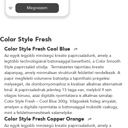
Megnézem
Color Style Fresh
Color Style Fresh Cool Blue
Az egyik legjobb minőségű kreatív papírcsaládunk, amely a
legtöbb technológiánál biztonsággal bevethető, a Color Smooth
Style papírcsalád utódja. Természetes tapintású kreatív
alapanyag, amely minimálisan strukturált felülettel rendelkezik. A
papír megfelelő volumene biztosítja a tapintható prégelési
mélységet, de dombornyomáshoz is kiválóan alkalmas alternatívát
kínál. A papírcsaládnak jelenleg 13 tagja van, melyből 9 szín
világos tónusú, azaz digitális nyomtatásra is alkalmas színalap.
Color Style Fresh – Cool Blue 300g. Világoskék hideg árnyalat,
amelyen a digitális nyomtatás is biztonsággal működik csakúgy,
mint a felületnemesítések valamelyike.
Color Style Fresh Copper Orange
Az egyik legjobb minőségű kreatív papírcsaládunk, amely a