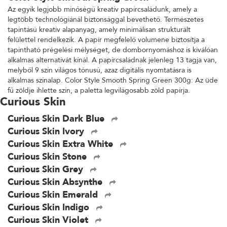
Az egyik legjobb minőségű kreatív papírcsaládunk, amely a
legtöbb technológiánál biztonsággal bevethető. Természetes
tapintású kreatív alapanyag, amely minimálisan strukturált
felülettel rendelkezik. A papír megfelelő volumene biztosítja a
tapintható prégelési mélységet, de dombornyomáshoz is kiválóan
alkalmas alternatívát kínál. A papírcsaládnak jelenleg 13 tagja van,
melyből 9 szín világos tónusú, azaz digitális nyomtatásra is
alkalmas színalap. Color Style Smooth Spring Green 300g: Az üde
fű zöldje ihlette szín, a paletta legvilágosabb zöld papírja.
Curious Skin
Curious Skin Dark Blue
Curious Skin Ivory
Curious Skin Extra White
Curious Skin Stone
Curious Skin Grey
Curious Skin Absynthe
Curious Skin Emerald
Curious Skin Indigo
Curious Skin Violet