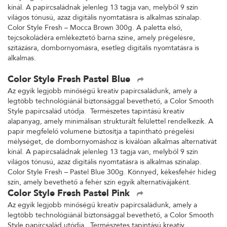
kínál. A papírcsaládnak jelenleg 13 tagja van, melyből 9 szín
világos tónusú, azaz digitális nyomtatásra is alkalmas színalap.
Color Style Fresh – Mocca Brown 300g. A paletta első,
tejcsokoládéra emlékeztető barna színe, amely prégelésre,
szitázásra, dombornyomásra, esetleg digitális nyomtatásra is
alkalmas.
Color Style Fresh Pastel Blue
Az egyik legjobb minőségű kreatív papírcsaládunk, amely a
legtöbb technológiánál biztonsággal bevethető, a Color Smooth
Style papírcsalád utódja. Természetes tapintású kreatív
alapanyag, amely minimálisan strukturált felülettel rendelkezik. A
papír megfelelő volumene biztosítja a tapintható prégelési
mélységet, de dombornyomáshoz is kiválóan alkalmas alternatívát
kínál. A papírcsaládnak jelenleg 13 tagja van, melyből 9 szín
világos tónusú, azaz digitális nyomtatásra is alkalmas színalap.
Color Style Fresh – Pastel Blue 300g. Könnyed, kékesfehér hideg
szín, amely bevethető a fehér szín egyik alternatívájaként.
Color Style Fresh Pastel Pink
Az egyik legjobb minőségű kreatív papírcsaládunk, amely a
legtöbb technológiánál biztonsággal bevethető, a Color Smooth
Style papírcsalád utódja. Természetes tapintású kreatív