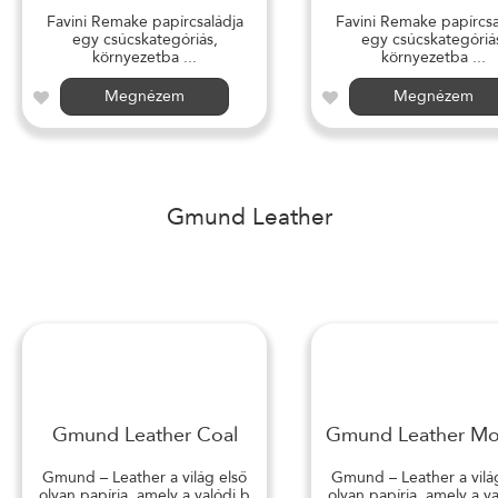
Favini Remake papírcsaládja
Favini Remake papírcsa
egy csúcskategóriás,
egy csúcskategóriá
környezetba ...
környezetba ...
Megnézem
Megnézem
Gmund Leather
Gmund Leather Coal
Gmund Leather M
Gmund – Leather a világ első
Gmund – Leather a vilá
olyan papírja, amely a valódi b
olyan papírja, amely a v