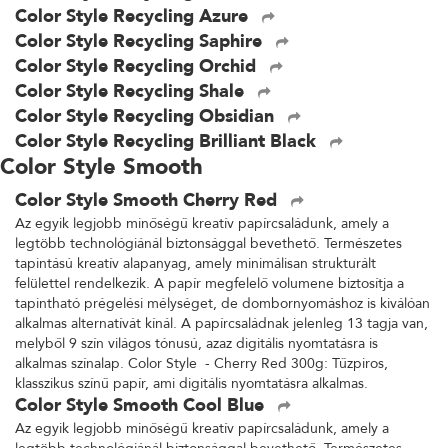
Color Style Recycling Azure
Color Style Recycling Saphire
Color Style Recycling Orchid
Color Style Recycling Shale
Color Style Recycling Obsidian
Color Style Recycling Brilliant Black
Color Style Smooth
Color Style Smooth Cherry Red
Az egyik legjobb minőségű kreatív papírcsaládunk, amely a
legtöbb technológiánál biztonsággal bevethető. Természetes
tapintású kreatív alapanyag, amely minimálisan strukturált
felülettel rendelkezik. A papír megfelelő volumene biztosítja a
tapintható prégelési mélységet, de dombornyomáshoz is kiválóan
alkalmas alternatívát kínál. A papírcsaládnak jelenleg 13 tagja van,
melyből 9 szín világos tónusú, azaz digitális nyomtatásra is
alkalmas színalap. Color Style - Cherry Red 300g: Tűzpiros,
klasszikus színű papír, ami digitális nyomtatásra alkalmas.
Color Style Smooth Cool Blue
Az egyik legjobb minőségű kreatív papírcsaládunk, amely a