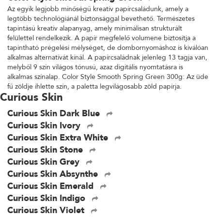
Az egyik legjobb minőségű kreatív papírcsaládunk, amely a
legtöbb technológiánál biztonsággal bevethető. Természetes
tapintású kreatív alapanyag, amely minimálisan strukturált
felülettel rendelkezik. A papír megfelelő volumene biztosítja a
tapintható prégelési mélységet, de dombornyomáshoz is kiválóan
alkalmas alternatívát kínál. A papírcsaládnak jelenleg 13 tagja van,
melyből 9 szín világos tónusú, azaz digitális nyomtatásra is
alkalmas színalap. Color Style Smooth Spring Green 300g: Az üde
fű zöldje ihlette szín, a paletta legvilágosabb zöld papírja.
Curious Skin
Curious Skin Dark Blue
Curious Skin Ivory
Curious Skin Extra White
Curious Skin Stone
Curious Skin Grey
Curious Skin Absynthe
Curious Skin Emerald
Curious Skin Indigo
Curious Skin Violet