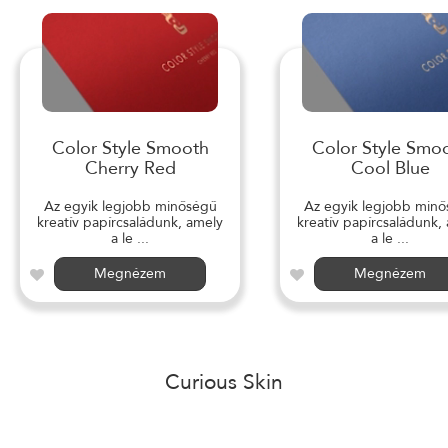
Color Style Smooth
Color Style Smo
Cherry Red
Cool Blue
Az egyik legjobb minőségű
Az egyik legjobb min
kreatív papírcsaládunk, amely
kreatív papírcsaládunk,
a le ...
a le ...
Megnézem
Megnézem
Curious Skin