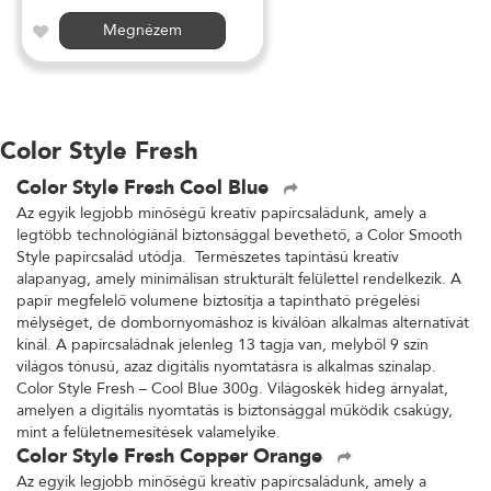
Megnézem
Color Style Fresh
Color Style Fresh Cool Blue
Az egyik legjobb minőségű kreatív papírcsaládunk, amely a
legtöbb technológiánál biztonsággal bevethető, a Color Smooth
Style papírcsalád utódja. Természetes tapintású kreatív
alapanyag, amely minimálisan strukturált felülettel rendelkezik. A
papír megfelelő volumene biztosítja a tapintható prégelési
mélységet, de dombornyomáshoz is kiválóan alkalmas alternatívát
kínál. A papírcsaládnak jelenleg 13 tagja van, melyből 9 szín
világos tónusú, azaz digitális nyomtatásra is alkalmas színalap.
Color Style Fresh – Cool Blue 300g. Világoskék hideg árnyalat,
amelyen a digitális nyomtatás is biztonsággal működik csakúgy,
mint a felületnemesítések valamelyike.
Color Style Fresh Copper Orange
Az egyik legjobb minőségű kreatív papírcsaládunk, amely a