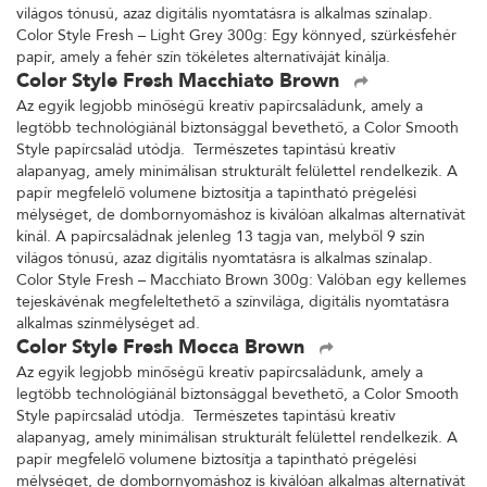
világos tónusú, azaz digitális nyomtatásra is alkalmas színalap.
Color Style Fresh – Light Grey 300g: Egy könnyed, szürkésfehér
papír, amely a fehér szín tökéletes alternatíváját kínálja.
Color Style Fresh Macchiato Brown
Az egyik legjobb minőségű kreatív papírcsaládunk, amely a
legtöbb technológiánál biztonsággal bevethető, a Color Smooth
Style papírcsalád utódja. Természetes tapintású kreatív
alapanyag, amely minimálisan strukturált felülettel rendelkezik. A
papír megfelelő volumene biztosítja a tapintható prégelési
mélységet, de dombornyomáshoz is kiválóan alkalmas alternatívát
kínál. A papírcsaládnak jelenleg 13 tagja van, melyből 9 szín
világos tónusú, azaz digitális nyomtatásra is alkalmas színalap.
Color Style Fresh – Macchiato Brown 300g: Valóban egy kellemes
tejeskávénak megfeleltethető a színvilága, digitális nyomtatásra
alkalmas színmélységet ad.
Color Style Fresh Mocca Brown
Az egyik legjobb minőségű kreatív papírcsaládunk, amely a
legtöbb technológiánál biztonsággal bevethető, a Color Smooth
Style papírcsalád utódja. Természetes tapintású kreatív
alapanyag, amely minimálisan strukturált felülettel rendelkezik. A
papír megfelelő volumene biztosítja a tapintható prégelési
mélységet, de dombornyomáshoz is kiválóan alkalmas alternatívát