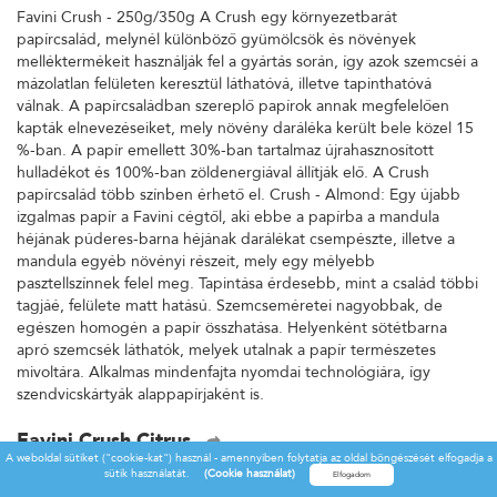
Favini Crush - 250g/350g A Crush egy környezetbarát
papírcsalád, melynél különböző gyümölcsök és növények
melléktermékeit használják fel a gyártás során, így azok szemcséi a
mázolatlan felületen keresztül láthatóvá, illetve tapinthatóvá
válnak. A papírcsaládban szereplő papírok annak megfelelően
kapták elnevezéseiket, mely növény daráléka került bele közel 15
%-ban. A papír emellett 30%-ban tartalmaz újrahasznosított
hulladékot és 100%-ban zöldenergiával állítják elő. A Crush
papírcsalád több színben érhető el. Crush - Almond: Egy újabb
izgalmas papír a Favini cégtől, aki ebbe a papírba a mandula
héjának púderes-barna héjának darálékat csempészte, illetve a
mandula egyéb növényi részeit, mely egy mélyebb
pasztellszínnek felel meg. Tapintása érdesebb, mint a család többi
tagjáé, felülete matt hatású. Szemcseméretei nagyobbak, de
egészen homogén a papír összhatása. Helyenként sötétbarna
apró szemcsék láthatók, melyek utalnak a papír természetes
mivoltára. Alkalmas mindenfajta nyomdai technológiára, így
szendvicskártyák alappapírjaként is.
Favini Crush Citrus
A weboldal sütiket ("cookie-kat") használ - amennyiben folytatja az oldal böngészését elfogadja a
Favini Crush - 250g/350g A Crush egy környezetbarát
sütik használatát.
(Cookie használat)
papírcsalád, melynél különböző gyümölcsök és növények