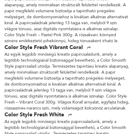
alapanyag, amely minimálisan strukturált felülettel rendelkezik. A
papír megfelelő volumene biztosítja a tapintható prégelési
mélységet, de dombornyomáshoz is kiválóan alkalmas alternatívát
kínál. A papírcsaládnak jelenleg 13 tagja van, melyből 9 szín
világos tónusú, azaz digitális nyomtatásra is alkalmas színalap.
Color Style Fresh – Pastel Pink 300g. A rózsakvarc könnyed
színére emlékeztető pihekönnyű, hideg tónusaként írható le.
Color Style Fresh Vibrant Coral
Az egyik legjobb minőségű kreatív papírcsaládunk, amely a
legtöbb technológiánál biztonsággal bevethető, a Color Smooth
Style papírcsalád utódja. Természetes tapintású kreatív alapanyag,
amely minimálisan strukturált felülettel rendelkezik. A papír
megfelelő volumene biztosítja a tapintható prégelési mélységet,
de dombornyomáshoz is kiválóan alkalmas alternatívát kínál. A
papírcsaládnak jelenleg 13 tagja van, melyből 9 szín világos
tónusú, azaz digitális nyomtatásra is alkalmas színalap. Color Style
Fresh – Vibrant Coral 300g. Világos Korall árnyalat, egyfajta hideg,
rózsaszínes-narancs szín, mely vidámságot kölcsönöz arculatának.
Color Style Fresh White
Az egyik legjobb minőségű kreatív papírcsaládunk, amely a
legtöbb technológiánál biztonsággal bevethető, a Color Smooth
Style papírcsalád utódja. Természetes tapintású kreatív