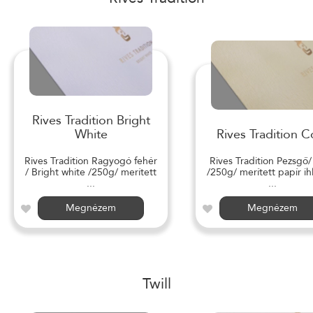
Rives Tradition Bright
White
Rives Tradition C
Rives Tradition Ragyogó fehér
Rives Tradition Pezsgő
/ Bright white /250g/ merített
/250g/ merített papír ihl
...
...
Megnézem
Megnézem
Twill