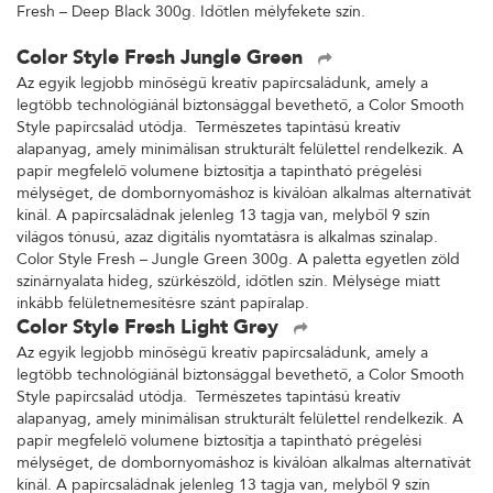
Fresh – Deep Black 300g. Időtlen mélyfekete szín.
Color Style Fresh Jungle Green
Az egyik legjobb minőségű kreatív papírcsaládunk, amely a
legtöbb technológiánál biztonsággal bevethető, a Color Smooth
Style papírcsalád utódja. Természetes tapintású kreatív
alapanyag, amely minimálisan strukturált felülettel rendelkezik. A
papír megfelelő volumene biztosítja a tapintható prégelési
mélységet, de dombornyomáshoz is kiválóan alkalmas alternatívát
kínál. A papírcsaládnak jelenleg 13 tagja van, melyből 9 szín
világos tónusú, azaz digitális nyomtatásra is alkalmas színalap.
Color Style Fresh – Jungle Green 300g. A paletta egyetlen zöld
színárnyalata hideg, szürkészöld, időtlen szín. Mélysége miatt
inkább felületnemesítésre szánt papíralap.
Color Style Fresh Light Grey
Az egyik legjobb minőségű kreatív papírcsaládunk, amely a
legtöbb technológiánál biztonsággal bevethető, a Color Smooth
Style papírcsalád utódja. Természetes tapintású kreatív
alapanyag, amely minimálisan strukturált felülettel rendelkezik. A
papír megfelelő volumene biztosítja a tapintható prégelési
mélységet, de dombornyomáshoz is kiválóan alkalmas alternatívát
kínál. A papírcsaládnak jelenleg 13 tagja van, melyből 9 szín