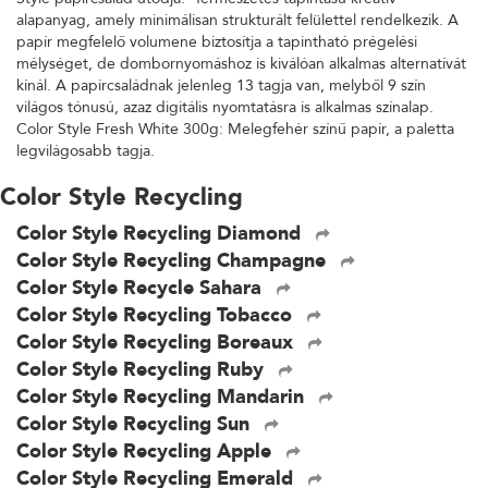
alapanyag, amely minimálisan strukturált felülettel rendelkezik. A
papír megfelelő volumene biztosítja a tapintható prégelési
mélységet, de dombornyomáshoz is kiválóan alkalmas alternatívát
kínál. A papírcsaládnak jelenleg 13 tagja van, melyből 9 szín
világos tónusú, azaz digitális nyomtatásra is alkalmas színalap.
Color Style Fresh White 300g: Melegfehér színű papír, a paletta
legvilágosabb tagja.
Color Style Recycling
Color Style Recycling Diamond
Color Style Recycling Champagne
Color Style Recycle Sahara
Color Style Recycling Tobacco
Color Style Recycling Boreaux
Color Style Recycling Ruby
Color Style Recycling Mandarin
Color Style Recycling Sun
Color Style Recycling Apple
Color Style Recycling Emerald