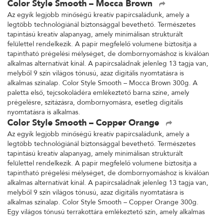
Color Style Smooth – Mocca Brown
Az egyik legjobb minőségű kreatív papírcsaládunk, amely a
legtöbb technológiánál biztonsággal bevethető. Természetes
tapintású kreatív alapanyag, amely minimálisan strukturált
felülettel rendelkezik. A papír megfelelő volumene biztosítja a
tapintható prégelési mélységet, de dombornyomáshoz is kiválóan
alkalmas alternatívát kínál. A papírcsaládnak jelenleg 13 tagja van,
melyből 9 szín világos tónusú, azaz digitális nyomtatásra is
alkalmas színalap. Color Style Smooth – Mocca Brown 300g. A
paletta első, tejcsokoládéra emlékeztető barna színe, amely
prégelésre, szitázásra, dombornyomásra, esetleg digitális
nyomtatásra is alkalmas.
Color Style Smooth – Copper Orange
Az egyik legjobb minőségű kreatív papírcsaládunk, amely a
legtöbb technológiánál biztonsággal bevethető. Természetes
tapintású kreatív alapanyag, amely minimálisan strukturált
felülettel rendelkezik. A papír megfelelő volumene biztosítja a
tapintható prégelési mélységet, de dombornyomáshoz is kiválóan
alkalmas alternatívát kínál. A papírcsaládnak jelenleg 13 tagja van,
melyből 9 szín világos tónusú, azaz digitális nyomtatásra is
alkalmas színalap. Color Style Smooth – Copper Orange 300g.
Egy világos tónusú terrakottára emlékeztető szín, amely alkalmas