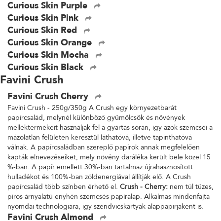
Curious Skin Purple
Curious Skin Pink
Curious Skin Red
Curious Skin Orange
Curious Skin Mocha
Curious Skin Black
Favini Crush
Favini Crush Cherry
Favini Crush - 250g/350g A Crush egy környezetbarát
papírcsalád, melynél különböző gyümölcsök és növények
melléktermékeit használják fel a gyártás során, így azok szemcséi a
mázolatlan felületen keresztül láthatóvá, illetve tapinthatóvá
válnak. A papírcsaládban szereplő papírok annak megfelelően
kapták elnevezéseiket, mely növény daráléka került bele közel 15
%-ban. A papír emellett 30%-ban tartalmaz újrahasznosított
hulladékot és 100%-ban zöldenergiával állítják elő. A Crush
papírcsalád több színben érhető el.
Crush - Cherry:
nem túl tüzes,
piros árnyalatú enyhén szemcsés papíralap. Alkalmas mindenfajta
nyomdai technológiára, így szendvicskártyák alappapírjaként is.
Favini Crush Almond