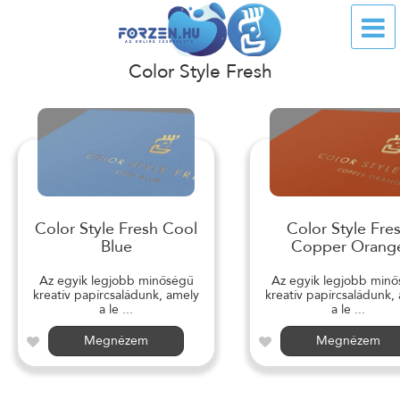
Color Style Fresh
Color Style Fresh Cool
Color Style Fre
Blue
Copper Orang
Az egyik legjobb minőségű
Az egyik legjobb min
kreatív papírcsaládunk, amely
kreatív papírcsaládunk,
a le ...
a le ...
Megnézem
Megnézem