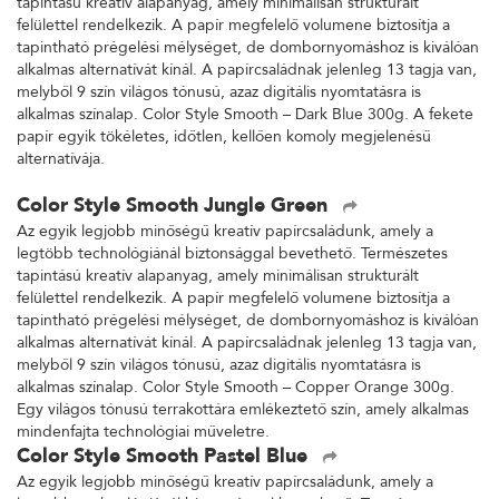
tapintású kreatív alapanyag, amely minimálisan strukturált
felülettel rendelkezik. A papír megfelelő volumene biztosítja a
tapintható prégelési mélységet, de dombornyomáshoz is kiválóan
alkalmas alternatívát kínál. A papírcsaládnak jelenleg 13 tagja van,
melyből 9 szín világos tónusú, azaz digitális nyomtatásra is
alkalmas színalap. Color Style Smooth – Dark Blue 300g. A fekete
papír egyik tökéletes, időtlen, kellően komoly megjelenésű
alternatívája.
Color Style Smooth Jungle Green
Az egyik legjobb minőségű kreatív papírcsaládunk, amely a
legtöbb technológiánál biztonsággal bevethető. Természetes
tapintású kreatív alapanyag, amely minimálisan strukturált
felülettel rendelkezik. A papír megfelelő volumene biztosítja a
tapintható prégelési mélységet, de dombornyomáshoz is kiválóan
alkalmas alternatívát kínál. A papírcsaládnak jelenleg 13 tagja van,
melyből 9 szín világos tónusú, azaz digitális nyomtatásra is
alkalmas színalap. Color Style Smooth – Copper Orange 300g.
Egy világos tónusú terrakottára emlékeztető szín, amely alkalmas
mindenfajta technológiai műveletre.
Color Style Smooth Pastel Blue
Az egyik legjobb minőségű kreatív papírcsaládunk, amely a