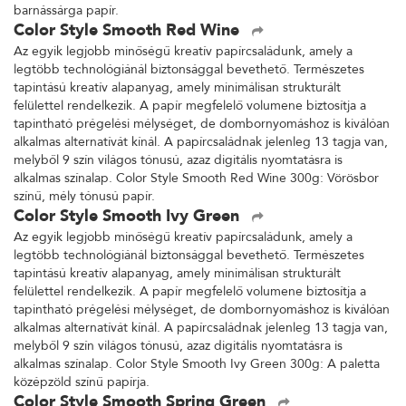
barnássárga papír.
Color Style Smooth Red Wine
Az egyik legjobb minőségű kreatív papírcsaládunk, amely a
legtöbb technológiánál biztonsággal bevethető. Természetes
tapintású kreatív alapanyag, amely minimálisan strukturált
felülettel rendelkezik. A papír megfelelő volumene biztosítja a
tapintható prégelési mélységet, de dombornyomáshoz is kiválóan
alkalmas alternatívát kínál. A papírcsaládnak jelenleg 13 tagja van,
melyből 9 szín világos tónusú, azaz digitális nyomtatásra is
alkalmas színalap. Color Style Smooth Red Wine 300g: Vörösbor
színű, mély tónusú papír.
Color Style Smooth Ivy Green
Az egyik legjobb minőségű kreatív papírcsaládunk, amely a
legtöbb technológiánál biztonsággal bevethető. Természetes
tapintású kreatív alapanyag, amely minimálisan strukturált
felülettel rendelkezik. A papír megfelelő volumene biztosítja a
tapintható prégelési mélységet, de dombornyomáshoz is kiválóan
alkalmas alternatívát kínál. A papírcsaládnak jelenleg 13 tagja van,
melyből 9 szín világos tónusú, azaz digitális nyomtatásra is
alkalmas színalap. Color Style Smooth Ivy Green 300g: A paletta
középzöld színű papírja.
Color Style Smooth Spring Green