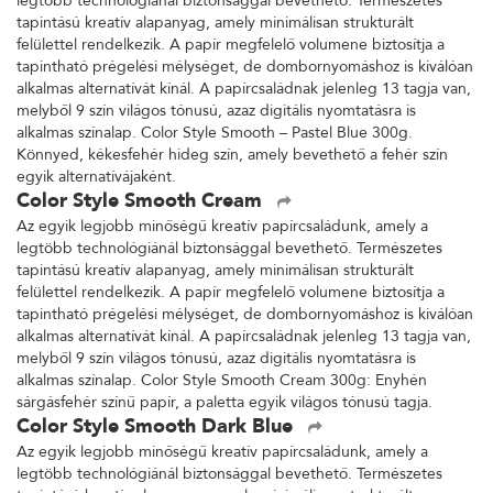
legtöbb technológiánál biztonsággal bevethető. Természetes
tapintású kreatív alapanyag, amely minimálisan strukturált
felülettel rendelkezik. A papír megfelelő volumene biztosítja a
tapintható prégelési mélységet, de dombornyomáshoz is kiválóan
alkalmas alternatívát kínál. A papírcsaládnak jelenleg 13 tagja van,
melyből 9 szín világos tónusú, azaz digitális nyomtatásra is
alkalmas színalap. Color Style Smooth – Pastel Blue 300g.
Könnyed, kékesfehér hideg szín, amely bevethető a fehér szín
egyik alternatívájaként.
Color Style Smooth Cream
Az egyik legjobb minőségű kreatív papírcsaládunk, amely a
legtöbb technológiánál biztonsággal bevethető. Természetes
tapintású kreatív alapanyag, amely minimálisan strukturált
felülettel rendelkezik. A papír megfelelő volumene biztosítja a
tapintható prégelési mélységet, de dombornyomáshoz is kiválóan
alkalmas alternatívát kínál. A papírcsaládnak jelenleg 13 tagja van,
melyből 9 szín világos tónusú, azaz digitális nyomtatásra is
alkalmas színalap. Color Style Smooth Cream 300g: Enyhén
sárgásfehér színű papír, a paletta egyik világos tónusú tagja.
Color Style Smooth Dark Blue
Az egyik legjobb minőségű kreatív papírcsaládunk, amely a
legtöbb technológiánál biztonsággal bevethető. Természetes