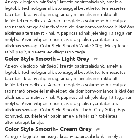
Az egyik legjobb minőségű kreatív papírcsaládunk, amely a
legtöbb technológiánál biztonsággal bevethető. Természetes
tapintású kreatív alapanyag, amely minimálisan strukturált
felülettel rendelkezik. A papír megfelelő volumene biztosítja a
tapintható prégelési mélységet, de dombornyomáshoz is kiválóan
alkalmas alternatívát kínál. A papírcsaládnak jelenleg 13 tagja van,
melyből 9 szín világos tónusú, azaz digitális nyomtatásra is
alkalmas színalap. Color Style Smooth White 300g: Melegfehér
színű papír, a paletta legvilágosabb tagja.
Color Style Smooth – Light Grey
Az egyik legjobb minőségű kreatív papírcsaládunk, amely a
legtöbb technológiánál biztonsággal bevethető. Természetes
tapintású kreatív alapanyag, amely minimálisan strukturált
felülettel rendelkezik. A papír megfelelő volumene biztosítja a
tapintható prégelési mélységet, de dombornyomáshoz is kiválóan
alkalmas alternatívát kínál. A papírcsaládnak jelenleg 13 tagja van,
melyből 9 szín világos tónusú, azaz digitális nyomtatásra is
alkalmas színalap. Color Style Smooth – Light Grey 300g: Egy
könnyed, szürkésfehér papír, amely a fehér szín tökéletes
alternatíváját kínálja.
Color Style Smooth– Cream Grey
Az egyik legjobb minőségű kreatív papírcsaládunk, amely a