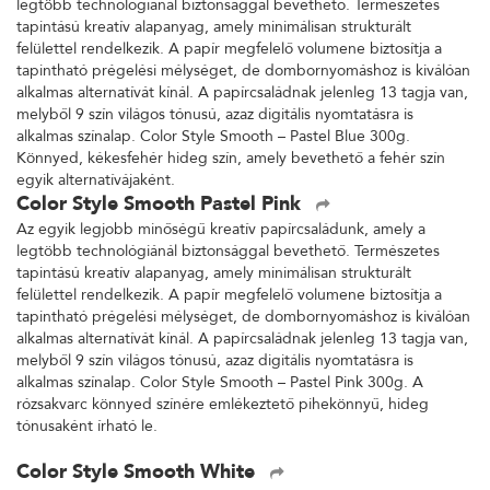
legtöbb technológiánál biztonsággal bevethető. Természetes
tapintású kreatív alapanyag, amely minimálisan strukturált
felülettel rendelkezik. A papír megfelelő volumene biztosítja a
tapintható prégelési mélységet, de dombornyomáshoz is kiválóan
alkalmas alternatívát kínál. A papírcsaládnak jelenleg 13 tagja van,
melyből 9 szín világos tónusú, azaz digitális nyomtatásra is
alkalmas színalap. Color Style Smooth – Pastel Blue 300g.
Könnyed, kékesfehér hideg szín, amely bevethető a fehér szín
egyik alternatívájaként.
Color Style Smooth Pastel Pink
Az egyik legjobb minőségű kreatív papírcsaládunk, amely a
legtöbb technológiánál biztonsággal bevethető. Természetes
tapintású kreatív alapanyag, amely minimálisan strukturált
felülettel rendelkezik. A papír megfelelő volumene biztosítja a
tapintható prégelési mélységet, de dombornyomáshoz is kiválóan
alkalmas alternatívát kínál. A papírcsaládnak jelenleg 13 tagja van,
melyből 9 szín világos tónusú, azaz digitális nyomtatásra is
alkalmas színalap. Color Style Smooth – Pastel Pink 300g. A
rózsakvarc könnyed színére emlékeztető pihekönnyű, hideg
tónusaként írható le.
Color Style Smooth White