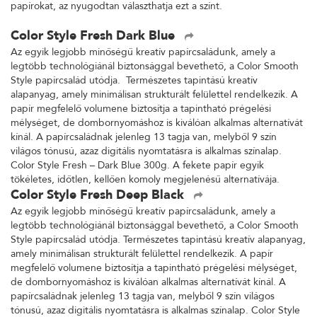
papírokat, az nyugodtan választhatja ezt a színt.
Color Style Fresh Dark Blue
Az egyik legjobb minőségű kreatív papírcsaládunk, amely a
legtöbb technológiánál biztonsággal bevethető, a Color Smooth
Style papírcsalád utódja. Természetes tapintású kreatív
alapanyag, amely minimálisan strukturált felülettel rendelkezik. A
papír megfelelő volumene biztosítja a tapintható prégelési
mélységet, de dombornyomáshoz is kiválóan alkalmas alternatívát
kínál. A papírcsaládnak jelenleg 13 tagja van, melyből 9 szín
világos tónusú, azaz digitális nyomtatásra is alkalmas színalap.
Color Style Fresh – Dark Blue 300g. A fekete papír egyik
tökéletes, időtlen, kellően komoly megjelenésű alternatívája.
Color Style Fresh Deep Black
Az egyik legjobb minőségű kreatív papírcsaládunk, amely a
legtöbb technológiánál biztonsággal bevethető, a Color Smooth
Style papírcsalád utódja. Természetes tapintású kreatív alapanyag,
amely minimálisan strukturált felülettel rendelkezik. A papír
megfelelő volumene biztosítja a tapintható prégelési mélységet,
de dombornyomáshoz is kiválóan alkalmas alternatívát kínál. A
papírcsaládnak jelenleg 13 tagja van, melyből 9 szín világos
tónusú, azaz digitális nyomtatásra is alkalmas színalap. Color Style