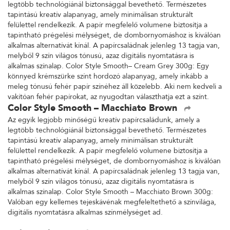
legtöbb technológiánál biztonsággal bevethető. Természetes
tapintású kreatív alapanyag, amely minimálisan strukturált
felülettel rendelkezik. A papír megfelelő volumene biztosítja a
tapintható prégelési mélységet, de dombornyomáshoz is kiválóan
alkalmas alternatívát kínál. A papírcsaládnak jelenleg 13 tagja van,
melyből 9 szín világos tónusú, azaz digitális nyomtatásra is
alkalmas színalap. Color Style Smooth– Cream Grey 300g: Egy
könnyed krémszürke színt hordozó alapanyag, amely inkább a
meleg tónusú fehér papír színéhez áll közelebb. Aki nem kedveli a
vakítóan fehér papírokat, az nyugodtan választhatja ezt a színt.
Color Style Smooth – Macchiato Brown
Az egyik legjobb minőségű kreatív papírcsaládunk, amely a
legtöbb technológiánál biztonsággal bevethető. Természetes
tapintású kreatív alapanyag, amely minimálisan strukturált
felülettel rendelkezik. A papír megfelelő volumene biztosítja a
tapintható prégelési mélységet, de dombornyomáshoz is kiválóan
alkalmas alternatívát kínál. A papírcsaládnak jelenleg 13 tagja van,
melyből 9 szín világos tónusú, azaz digitális nyomtatásra is
alkalmas színalap. Color Style Smooth – Macchiato Brown 300g:
Valóban egy kellemes tejeskávénak megfeleltethető a színvilága,
digitális nyomtatásra alkalmas színmélységet ad.