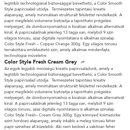
legtöbb technológiánál biztonsággal bevethető, a Color Smooth
Style papírcsalád utódja. Természetes tapintású kreatív
alapanyag, amely minimálisan strukturált felülettel rendelkezik. A
papír megfelelő volumene biztosítja a tapintható prégelési
mélységet, de dombornyomáshoz is kiválóan alkalmas alternatívát
kínál. A papírcsaládnak jelenleg 13 tagja van, melyből 9 szín
világos tónusú, azaz digitális nyomtatásra is alkalmas színalap.
Color Style Fresh – Copper Orange 300g. Egy világos tónusú
terrakottára emlékeztető szín, amely alkalmas mindenfajta
technológiai műveletre.
Color Style Fresh Cream Grey
Az egyik legjobb minőségű kreatív papírcsaládunk, amely a
legtöbb technológiánál biztonsággal bevethető, a Color Smooth
Style papírcsalád utódja. Természetes tapintású kreatív
alapanyag, amely minimálisan strukturált felülettel rendelkezik. A
papír megfelelő volumene biztosítja a tapintható prégelési
mélységet, de dombornyomáshoz is kiválóan alkalmas alternatívát
kínál. A papírcsaládnak jelenleg 13 tagja van, melyből 9 szín
világos tónusú, azaz digitális nyomtatásra is alkalmas színalap.
Color Style Fresh– Cream Grey 300g: Egy könnyed krémszürke
színt hordozó alapanyag, amely inkább a meleg tónusú fehér
papír színéhez áll közelebb. Aki nem kedveli a vakítóan fehér