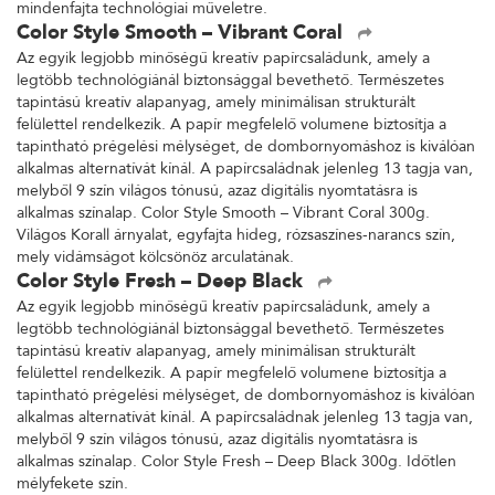
mindenfajta technológiai műveletre.
Color Style Smooth – Vibrant Coral
Az egyik legjobb minőségű kreatív papírcsaládunk, amely a
legtöbb technológiánál biztonsággal bevethető. Természetes
tapintású kreatív alapanyag, amely minimálisan strukturált
felülettel rendelkezik. A papír megfelelő volumene biztosítja a
tapintható prégelési mélységet, de dombornyomáshoz is kiválóan
alkalmas alternatívát kínál. A papírcsaládnak jelenleg 13 tagja van,
melyből 9 szín világos tónusú, azaz digitális nyomtatásra is
alkalmas színalap. Color Style Smooth – Vibrant Coral 300g.
Világos Korall árnyalat, egyfajta hideg, rózsaszínes-narancs szín,
mely vidámságot kölcsönöz arculatának.
Color Style Fresh – Deep Black
Az egyik legjobb minőségű kreatív papírcsaládunk, amely a
legtöbb technológiánál biztonsággal bevethető. Természetes
tapintású kreatív alapanyag, amely minimálisan strukturált
felülettel rendelkezik. A papír megfelelő volumene biztosítja a
tapintható prégelési mélységet, de dombornyomáshoz is kiválóan
alkalmas alternatívát kínál. A papírcsaládnak jelenleg 13 tagja van,
melyből 9 szín világos tónusú, azaz digitális nyomtatásra is
alkalmas színalap. Color Style Fresh – Deep Black 300g. Időtlen
mélyfekete szín.