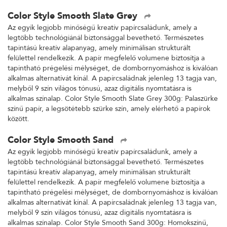
Color Style Smooth Slate Grey
Az egyik legjobb minőségű kreatív papírcsaládunk, amely a
legtöbb technológiánál biztonsággal bevethető. Természetes
tapintású kreatív alapanyag, amely minimálisan strukturált
felülettel rendelkezik. A papír megfelelő volumene biztosítja a
tapintható prégelési mélységet, de dombornyomáshoz is kiválóan
alkalmas alternatívát kínál. A papírcsaládnak jelenleg 13 tagja van,
melyből 9 szín világos tónusú, azaz digitális nyomtatásra is
alkalmas színalap. Color Style Smooth Slate Grey 300g: Palaszürke
színű papír, a legsötétebb szürke szín, amely elérhető a papírok
között.
Color Style Smooth Sand
Az egyik legjobb minőségű kreatív papírcsaládunk, amely a
legtöbb technológiánál biztonsággal bevethető. Természetes
tapintású kreatív alapanyag, amely minimálisan strukturált
felülettel rendelkezik. A papír megfelelő volumene biztosítja a
tapintható prégelési mélységet, de dombornyomáshoz is kiválóan
alkalmas alternatívát kínál. A papírcsaládnak jelenleg 13 tagja van,
melyből 9 szín világos tónusú, azaz digitális nyomtatásra is
alkalmas színalap. Color Style Smooth Sand 300g: Homokszínű,