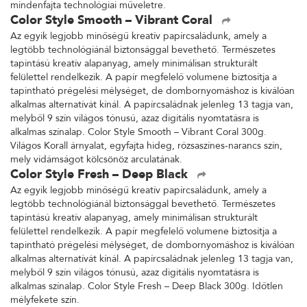
mindenfajta technológiai műveletre.
Color Style Smooth – Vibrant Coral
Az egyik legjobb minőségű kreatív papírcsaládunk, amely a
legtöbb technológiánál biztonsággal bevethető. Természetes
tapintású kreatív alapanyag, amely minimálisan strukturált
felülettel rendelkezik. A papír megfelelő volumene biztosítja a
tapintható prégelési mélységet, de dombornyomáshoz is kiválóan
alkalmas alternatívát kínál. A papírcsaládnak jelenleg 13 tagja van,
melyből 9 szín világos tónusú, azaz digitális nyomtatásra is
alkalmas színalap. Color Style Smooth – Vibrant Coral 300g.
Világos Korall árnyalat, egyfajta hideg, rózsaszínes-narancs szín,
mely vidámságot kölcsönöz arculatának.
Color Style Fresh – Deep Black
Az egyik legjobb minőségű kreatív papírcsaládunk, amely a
legtöbb technológiánál biztonsággal bevethető. Természetes
tapintású kreatív alapanyag, amely minimálisan strukturált
felülettel rendelkezik. A papír megfelelő volumene biztosítja a
tapintható prégelési mélységet, de dombornyomáshoz is kiválóan
alkalmas alternatívát kínál. A papírcsaládnak jelenleg 13 tagja van,
melyből 9 szín világos tónusú, azaz digitális nyomtatásra is
alkalmas színalap. Color Style Fresh – Deep Black 300g. Időtlen
mélyfekete szín.