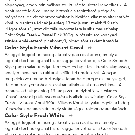
alapanyag, amely minimálisan strukturált felülettel rendelkezik. A
papír megfelelő volumene biztosítja a tapintható prégelési
mélységet, de dombornyomáshoz is kiválóan alkalmas alternatívát
kínál. A papírcsaládnak jelenleg 13 tagja van, melyből 9 szín
világos tónusú, azaz digitális nyomtatásra is alkalmas színalap.
Color Style Fresh – Pastel Pink 300g. A rózsakvarc könnyed
színére emlékeztető pihekönnyű, hideg tónusaként írható le.
Color Style Fresh Vibrant Coral
Az egyik legjobb minőségű kreatív papírcsaládunk, amely a
legtöbb technológiánál biztonsággal bevethető, a Color Smooth
Style papírcsalád utódja. Természetes tapintású kreatív alapanyag,
amely minimálisan strukturált felülettel rendelkezik. A papír
megfelelő volumene biztosítja a tapintható prégelési mélységet,
de dombornyomáshoz is kiválóan alkalmas alternatívát kínál. A
papírcsaládnak jelenleg 13 tagja van, melyből 9 szín világos
tónusú, azaz digitális nyomtatásra is alkalmas színalap. Color Style
Fresh – Vibrant Coral 300g. Világos Korall árnyalat, egyfajta hideg,
rózsaszínes-narancs szín, mely vidámságot kölcsönöz arculatának.
Color Style Fresh White
Az egyik legjobb minőségű kreatív papírcsaládunk, amely a
legtöbb technológiánál biztonsággal bevethető, a Color Smooth
Style papírcsalád utódja. Természetes tapintású kreatív