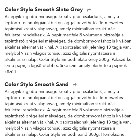
Color Style Smooth Slate Grey
Az egyik legjobb minőségű kreatív papírcsaládunk, amely a
legtöbb technológiánál biztonsággal bevethető. Természetes
tapintású kreatív alapanyag, amely minimálisan strukturált
felülettel rendelkezik. A papír megfelelő volumene biztosítja a
tapintható prégelési mélységet, de dombornyomáshoz is kiválóan
alkalmas alternatívát kínál. A papírcsaládnak jelenleg 13 tagja van,
melyből 9 szín világos tónusú, azaz digitális nyomtatásra is
alkalmas színalap. Color Style Smooth Slate Grey 300g: Palaszürke
színű papír, a legsötétebb szürke szín, amely elérhető a papírok
között.
Color Style Smooth Sand
Az egyik legjobb minőségű kreatív papírcsaládunk, amely a
legtöbb technológiánál biztonsággal bevethető. Természetes
tapintású kreatív alapanyag, amely minimálisan strukturált
felülettel rendelkezik. A papír megfelelő volumene biztosítja a
tapintható prégelési mélységet, de dombornyomáshoz is kiválóan
alkalmas alternatívát kínál. A papírcsaládnak jelenleg 13 tagja van,
melyből 9 szín világos tónusú, azaz digitális nyomtatásra is
alkalmas színalap. Color Style Smooth Sand 300g: Homokszínű,