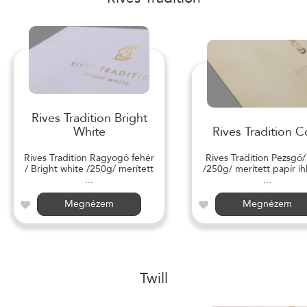
Rives Tradition Bright
White
Rives Tradition C
Rives Tradition Ragyogó fehér
Rives Tradition Pezsgő
/ Bright white /250g/ merített
/250g/ merített papír ihl
...
...
Megnézem
Megnézem
Twill