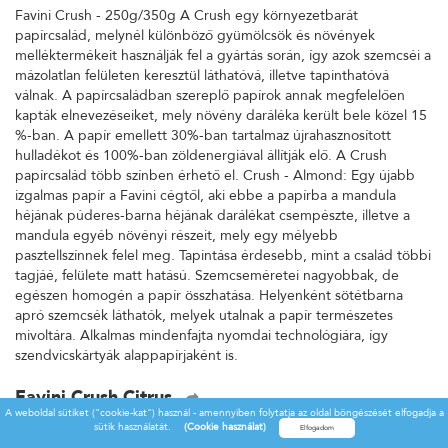
Favini Crush - 250g/350g A Crush egy környezetbarát
papírcsalád, melynél különböző gyümölcsök és növények
melléktermékeit használják fel a gyártás során, így azok szemcséi a
mázolatlan felületen keresztül láthatóvá, illetve tapinthatóvá
válnak. A papírcsaládban szereplő papírok annak megfelelően
kapták elnevezéseiket, mely növény daráléka került bele közel 15
%-ban. A papír emellett 30%-ban tartalmaz újrahasznosított
hulladékot és 100%-ban zöldenergiával állítják elő. A Crush
papírcsalád több színben érhető el. Crush - Almond: Egy újabb
izgalmas papír a Favini cégtől, aki ebbe a papírba a mandula
héjának púderes-barna héjának darálékat csempészte, illetve a
mandula egyéb növényi részeit, mely egy mélyebb
pasztellszínnek felel meg. Tapintása érdesebb, mint a család többi
tagjáé, felülete matt hatású. Szemcseméretei nagyobbak, de
egészen homogén a papír összhatása. Helyenként sötétbarna
apró szemcsék láthatók, melyek utalnak a papír természetes
mivoltára. Alkalmas mindenfajta nyomdai technológiára, így
szendvicskártyák alappapírjaként is.
Favini Crush Citrus
A weboldal sütiket ("cookie-kat") használ - amennyiben folytatja az oldal böngészését elfogadja a
Favini Crush - 250g/350g A Crush egy környezetbarát
sütik használatát.
(Cookie használat)
papírcsalád, melynél különböző gyümölcsök és növények