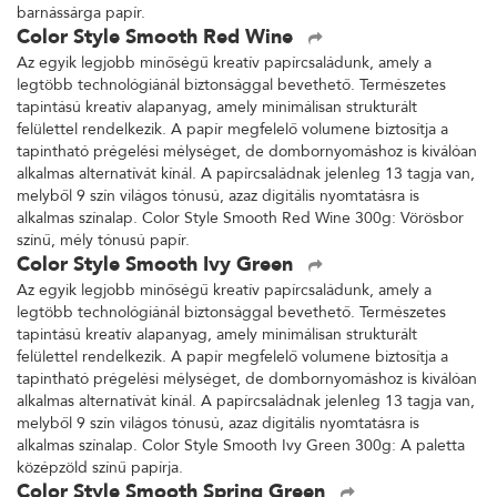
barnássárga papír.
Color Style Smooth Red Wine
Az egyik legjobb minőségű kreatív papírcsaládunk, amely a
legtöbb technológiánál biztonsággal bevethető. Természetes
tapintású kreatív alapanyag, amely minimálisan strukturált
felülettel rendelkezik. A papír megfelelő volumene biztosítja a
tapintható prégelési mélységet, de dombornyomáshoz is kiválóan
alkalmas alternatívát kínál. A papírcsaládnak jelenleg 13 tagja van,
melyből 9 szín világos tónusú, azaz digitális nyomtatásra is
alkalmas színalap. Color Style Smooth Red Wine 300g: Vörösbor
színű, mély tónusú papír.
Color Style Smooth Ivy Green
Az egyik legjobb minőségű kreatív papírcsaládunk, amely a
legtöbb technológiánál biztonsággal bevethető. Természetes
tapintású kreatív alapanyag, amely minimálisan strukturált
felülettel rendelkezik. A papír megfelelő volumene biztosítja a
tapintható prégelési mélységet, de dombornyomáshoz is kiválóan
alkalmas alternatívát kínál. A papírcsaládnak jelenleg 13 tagja van,
melyből 9 szín világos tónusú, azaz digitális nyomtatásra is
alkalmas színalap. Color Style Smooth Ivy Green 300g: A paletta
középzöld színű papírja.
Color Style Smooth Spring Green