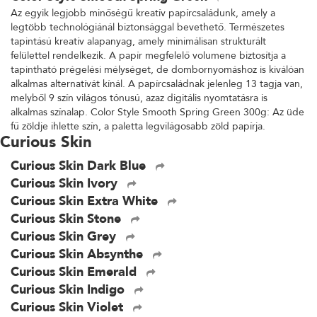
Az egyik legjobb minőségű kreatív papírcsaládunk, amely a
legtöbb technológiánál biztonsággal bevethető. Természetes
tapintású kreatív alapanyag, amely minimálisan strukturált
felülettel rendelkezik. A papír megfelelő volumene biztosítja a
tapintható prégelési mélységet, de dombornyomáshoz is kiválóan
alkalmas alternatívát kínál. A papírcsaládnak jelenleg 13 tagja van,
melyből 9 szín világos tónusú, azaz digitális nyomtatásra is
alkalmas színalap. Color Style Smooth Spring Green 300g: Az üde
fű zöldje ihlette szín, a paletta legvilágosabb zöld papírja.
Curious Skin
Curious Skin Dark Blue
Curious Skin Ivory
Curious Skin Extra White
Curious Skin Stone
Curious Skin Grey
Curious Skin Absynthe
Curious Skin Emerald
Curious Skin Indigo
Curious Skin Violet