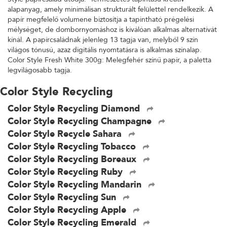
alapanyag, amely minimálisan strukturált felülettel rendelkezik. A
papír megfelelő volumene biztosítja a tapintható prégelési
mélységet, de dombornyomáshoz is kiválóan alkalmas alternatívát
kínál. A papírcsaládnak jelenleg 13 tagja van, melyből 9 szín
világos tónusú, azaz digitális nyomtatásra is alkalmas színalap.
Color Style Fresh White 300g: Melegfehér színű papír, a paletta
legvilágosabb tagja.
Color Style Recycling
Color Style Recycling Diamond
Color Style Recycling Champagne
Color Style Recycle Sahara
Color Style Recycling Tobacco
Color Style Recycling Boreaux
Color Style Recycling Ruby
Color Style Recycling Mandarin
Color Style Recycling Sun
Color Style Recycling Apple
Color Style Recycling Emerald