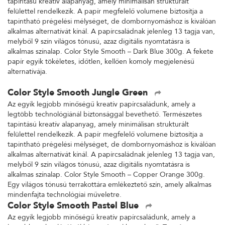
tapintású kreatív alapanyag, amely minimálisan strukturált
felülettel rendelkezik. A papír megfelelő volumene biztosítja a
tapintható prégelési mélységet, de dombornyomáshoz is kiválóan
alkalmas alternatívát kínál. A papírcsaládnak jelenleg 13 tagja van,
melyből 9 szín világos tónusú, azaz digitális nyomtatásra is
alkalmas színalap. Color Style Smooth – Dark Blue 300g. A fekete
papír egyik tökéletes, időtlen, kellően komoly megjelenésű
alternatívája.
Color Style Smooth Jungle Green
Az egyik legjobb minőségű kreatív papírcsaládunk, amely a
legtöbb technológiánál biztonsággal bevethető. Természetes
tapintású kreatív alapanyag, amely minimálisan strukturált
felülettel rendelkezik. A papír megfelelő volumene biztosítja a
tapintható prégelési mélységet, de dombornyomáshoz is kiválóan
alkalmas alternatívát kínál. A papírcsaládnak jelenleg 13 tagja van,
melyből 9 szín világos tónusú, azaz digitális nyomtatásra is
alkalmas színalap. Color Style Smooth – Copper Orange 300g.
Egy világos tónusú terrakottára emlékeztető szín, amely alkalmas
mindenfajta technológiai műveletre.
Color Style Smooth Pastel Blue
Az egyik legjobb minőségű kreatív papírcsaládunk, amely a