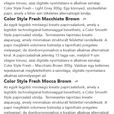
világos tónusú, azaz digitális nyomtatásra is alkalmas színalap.
Color Style Fresh – Light Grey 300g: Egy könnyed, szürkésfehér
papír, amely a fehér szín tökéletes alternatíváját kínálja.
Color Style Fresh Macchiato Brown
Az egyik legjobb minőségű kreatív papírcsaládunk, amely a
legtöbb technológiánál biztonsággal bevethető, a Color Smooth
Style papírcsalád utódja. Természetes tapintású kreatív
alapanyag, amely minimálisan strukturált felülettel rendelkezik. A
papír megfelelő volumene biztosítja a tapintható prégelési
mélységet, de dombornyomáshoz is kiválóan alkalmas alternatívát
kínál. A papírcsaládnak jelenleg 13 tagja van, melyből 9 szín
világos tónusú, azaz digitális nyomtatásra is alkalmas színalap.
Color Style Fresh – Macchiato Brown 300g: Valóban egy kellemes
tejeskávénak megfeleltethető a színvilága, digitális nyomtatásra
alkalmas színmélységet ad.
Color Style Fresh Mocca Brown
Az egyik legjobb minőségű kreatív papírcsaládunk, amely a
legtöbb technológiánál biztonsággal bevethető, a Color Smooth
Style papírcsalád utódja. Természetes tapintású kreatív
alapanyag, amely minimálisan strukturált felülettel rendelkezik. A
papír megfelelő volumene biztosítja a tapintható prégelési
mélységet, de dombornyomáshoz is kiválóan alkalmas alternatívát