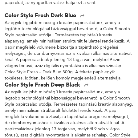
papírokat, az nyugodtan választhatja ezt a színt.
Color Style Fresh Dark Blue
Az egyik legjobb minőségű kreatív papírcsaládunk, amely a
legtöbb technológiánál biztonsággal bevethető, a Color Smooth
Style papírcsalád utódja. Természetes tapintású kreatív
alapanyag, amely minimálisan strukturált felülettel rendelkezik. A
papír megfelelő volumene biztosítja a tapintható prégelési
mélységet, de dombornyomáshoz is kiválóan alkalmas alternatívát
kínál. A papírcsaládnak jelenleg 13 tagja van, melyből 9 szín
világos tónusú, azaz digitális nyomtatásra is alkalmas színalap.
Color Style Fresh – Dark Blue 300g. A fekete papír egyik
tökéletes, időtlen, kellően komoly megjelenésű alternatívája.
Color Style Fresh Deep Black
Az egyik legjobb minőségű kreatív papírcsaládunk, amely a
legtöbb technológiánál biztonsággal bevethető, a Color Smooth
Style papírcsalád utódja. Természetes tapintású kreatív alapanyag,
amely minimálisan strukturált felülettel rendelkezik. A papír
megfelelő volumene biztosítja a tapintható prégelési mélységet,
de dombornyomáshoz is kiválóan alkalmas alternatívát kínál. A
papírcsaládnak jelenleg 13 tagja van, melyből 9 szín világos
tónusú, azaz digitális nyomtatásra is alkalmas színalap. Color Style