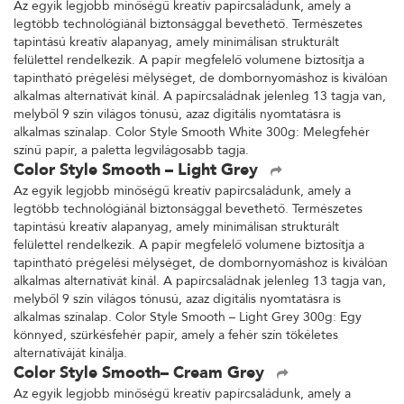
Az egyik legjobb minőségű kreatív papírcsaládunk, amely a
legtöbb technológiánál biztonsággal bevethető. Természetes
tapintású kreatív alapanyag, amely minimálisan strukturált
felülettel rendelkezik. A papír megfelelő volumene biztosítja a
tapintható prégelési mélységet, de dombornyomáshoz is kiválóan
alkalmas alternatívát kínál. A papírcsaládnak jelenleg 13 tagja van,
melyből 9 szín világos tónusú, azaz digitális nyomtatásra is
alkalmas színalap. Color Style Smooth White 300g: Melegfehér
színű papír, a paletta legvilágosabb tagja.
Color Style Smooth – Light Grey
Az egyik legjobb minőségű kreatív papírcsaládunk, amely a
legtöbb technológiánál biztonsággal bevethető. Természetes
tapintású kreatív alapanyag, amely minimálisan strukturált
felülettel rendelkezik. A papír megfelelő volumene biztosítja a
tapintható prégelési mélységet, de dombornyomáshoz is kiválóan
alkalmas alternatívát kínál. A papírcsaládnak jelenleg 13 tagja van,
melyből 9 szín világos tónusú, azaz digitális nyomtatásra is
alkalmas színalap. Color Style Smooth – Light Grey 300g: Egy
könnyed, szürkésfehér papír, amely a fehér szín tökéletes
alternatíváját kínálja.
Color Style Smooth– Cream Grey
Az egyik legjobb minőségű kreatív papírcsaládunk, amely a