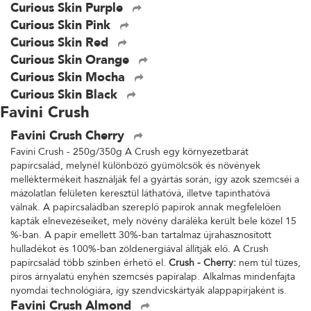
Curious Skin Purple
Curious Skin Pink
Curious Skin Red
Curious Skin Orange
Curious Skin Mocha
Curious Skin Black
Favini Crush
Favini Crush Cherry
Favini Crush - 250g/350g A Crush egy környezetbarát
papírcsalád, melynél különböző gyümölcsök és növények
melléktermékeit használják fel a gyártás során, így azok szemcséi a
mázolatlan felületen keresztül láthatóvá, illetve tapinthatóvá
válnak. A papírcsaládban szereplő papírok annak megfelelően
kapták elnevezéseiket, mely növény daráléka került bele közel 15
%-ban. A papír emellett 30%-ban tartalmaz újrahasznosított
hulladékot és 100%-ban zöldenergiával állítják elő. A Crush
papírcsalád több színben érhető el.
Crush - Cherry:
nem túl tüzes,
piros árnyalatú enyhén szemcsés papíralap. Alkalmas mindenfajta
nyomdai technológiára, így szendvicskártyák alappapírjaként is.
Favini Crush Almond