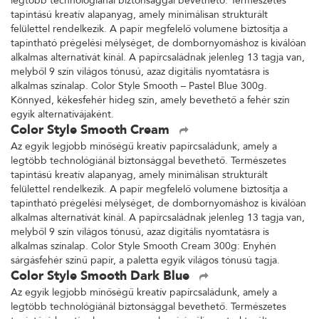
legtöbb technológiánál biztonsággal bevethető. Természetes
tapintású kreatív alapanyag, amely minimálisan strukturált
felülettel rendelkezik. A papír megfelelő volumene biztosítja a
tapintható prégelési mélységet, de dombornyomáshoz is kiválóan
alkalmas alternatívát kínál. A papírcsaládnak jelenleg 13 tagja van,
melyből 9 szín világos tónusú, azaz digitális nyomtatásra is
alkalmas színalap. Color Style Smooth – Pastel Blue 300g.
Könnyed, kékesfehér hideg szín, amely bevethető a fehér szín
egyik alternatívájaként.
Color Style Smooth Cream
Az egyik legjobb minőségű kreatív papírcsaládunk, amely a
legtöbb technológiánál biztonsággal bevethető. Természetes
tapintású kreatív alapanyag, amely minimálisan strukturált
felülettel rendelkezik. A papír megfelelő volumene biztosítja a
tapintható prégelési mélységet, de dombornyomáshoz is kiválóan
alkalmas alternatívát kínál. A papírcsaládnak jelenleg 13 tagja van,
melyből 9 szín világos tónusú, azaz digitális nyomtatásra is
alkalmas színalap. Color Style Smooth Cream 300g: Enyhén
sárgásfehér színű papír, a paletta egyik világos tónusú tagja.
Color Style Smooth Dark Blue
Az egyik legjobb minőségű kreatív papírcsaládunk, amely a
legtöbb technológiánál biztonsággal bevethető. Természetes