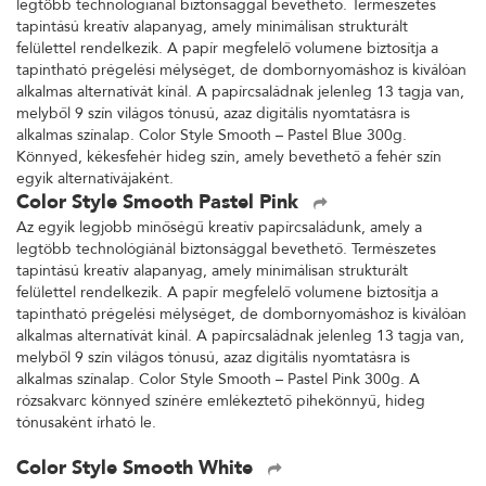
legtöbb technológiánál biztonsággal bevethető. Természetes
tapintású kreatív alapanyag, amely minimálisan strukturált
felülettel rendelkezik. A papír megfelelő volumene biztosítja a
tapintható prégelési mélységet, de dombornyomáshoz is kiválóan
alkalmas alternatívát kínál. A papírcsaládnak jelenleg 13 tagja van,
melyből 9 szín világos tónusú, azaz digitális nyomtatásra is
alkalmas színalap. Color Style Smooth – Pastel Blue 300g.
Könnyed, kékesfehér hideg szín, amely bevethető a fehér szín
egyik alternatívájaként.
Color Style Smooth Pastel Pink
Az egyik legjobb minőségű kreatív papírcsaládunk, amely a
legtöbb technológiánál biztonsággal bevethető. Természetes
tapintású kreatív alapanyag, amely minimálisan strukturált
felülettel rendelkezik. A papír megfelelő volumene biztosítja a
tapintható prégelési mélységet, de dombornyomáshoz is kiválóan
alkalmas alternatívát kínál. A papírcsaládnak jelenleg 13 tagja van,
melyből 9 szín világos tónusú, azaz digitális nyomtatásra is
alkalmas színalap. Color Style Smooth – Pastel Pink 300g. A
rózsakvarc könnyed színére emlékeztető pihekönnyű, hideg
tónusaként írható le.
Color Style Smooth White