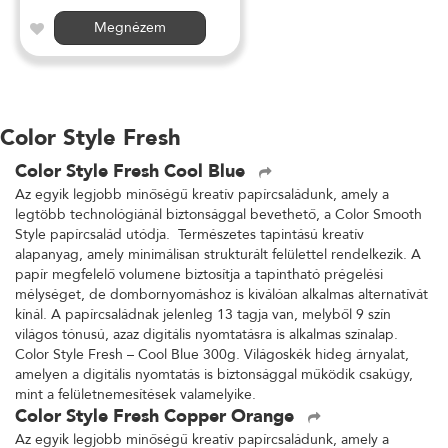
Megnézem
Color Style Fresh
Color Style Fresh Cool Blue
Az egyik legjobb minőségű kreatív papírcsaládunk, amely a
legtöbb technológiánál biztonsággal bevethető, a Color Smooth
Style papírcsalád utódja. Természetes tapintású kreatív
alapanyag, amely minimálisan strukturált felülettel rendelkezik. A
papír megfelelő volumene biztosítja a tapintható prégelési
mélységet, de dombornyomáshoz is kiválóan alkalmas alternatívát
kínál. A papírcsaládnak jelenleg 13 tagja van, melyből 9 szín
világos tónusú, azaz digitális nyomtatásra is alkalmas színalap.
Color Style Fresh – Cool Blue 300g. Világoskék hideg árnyalat,
amelyen a digitális nyomtatás is biztonsággal működik csakúgy,
mint a felületnemesítések valamelyike.
Color Style Fresh Copper Orange
Az egyik legjobb minőségű kreatív papírcsaládunk, amely a