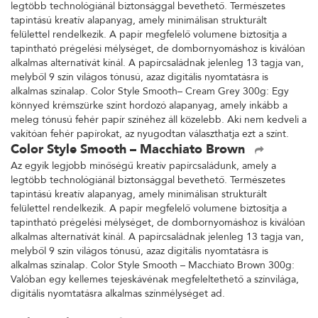
legtöbb technológiánál biztonsággal bevethető. Természetes
tapintású kreatív alapanyag, amely minimálisan strukturált
felülettel rendelkezik. A papír megfelelő volumene biztosítja a
tapintható prégelési mélységet, de dombornyomáshoz is kiválóan
alkalmas alternatívát kínál. A papírcsaládnak jelenleg 13 tagja van,
melyből 9 szín világos tónusú, azaz digitális nyomtatásra is
alkalmas színalap. Color Style Smooth– Cream Grey 300g: Egy
könnyed krémszürke színt hordozó alapanyag, amely inkább a
meleg tónusú fehér papír színéhez áll közelebb. Aki nem kedveli a
vakítóan fehér papírokat, az nyugodtan választhatja ezt a színt.
Color Style Smooth – Macchiato Brown
Az egyik legjobb minőségű kreatív papírcsaládunk, amely a
legtöbb technológiánál biztonsággal bevethető. Természetes
tapintású kreatív alapanyag, amely minimálisan strukturált
felülettel rendelkezik. A papír megfelelő volumene biztosítja a
tapintható prégelési mélységet, de dombornyomáshoz is kiválóan
alkalmas alternatívát kínál. A papírcsaládnak jelenleg 13 tagja van,
melyből 9 szín világos tónusú, azaz digitális nyomtatásra is
alkalmas színalap. Color Style Smooth – Macchiato Brown 300g:
Valóban egy kellemes tejeskávénak megfeleltethető a színvilága,
digitális nyomtatásra alkalmas színmélységet ad.