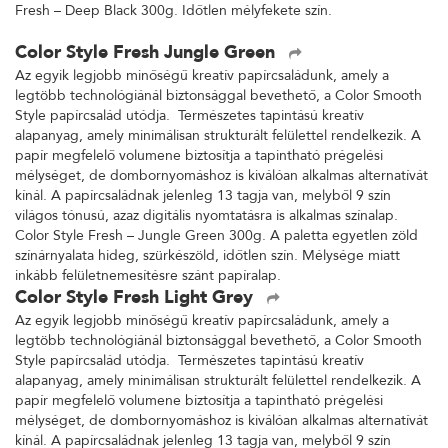
Fresh – Deep Black 300g. Időtlen mélyfekete szín.
Color Style Fresh Jungle Green
Az egyik legjobb minőségű kreatív papírcsaládunk, amely a
legtöbb technológiánál biztonsággal bevethető, a Color Smooth
Style papírcsalád utódja. Természetes tapintású kreatív
alapanyag, amely minimálisan strukturált felülettel rendelkezik. A
papír megfelelő volumene biztosítja a tapintható prégelési
mélységet, de dombornyomáshoz is kiválóan alkalmas alternatívát
kínál. A papírcsaládnak jelenleg 13 tagja van, melyből 9 szín
világos tónusú, azaz digitális nyomtatásra is alkalmas színalap.
Color Style Fresh – Jungle Green 300g. A paletta egyetlen zöld
színárnyalata hideg, szürkészöld, időtlen szín. Mélysége miatt
inkább felületnemesítésre szánt papíralap.
Color Style Fresh Light Grey
Az egyik legjobb minőségű kreatív papírcsaládunk, amely a
legtöbb technológiánál biztonsággal bevethető, a Color Smooth
Style papírcsalád utódja. Természetes tapintású kreatív
alapanyag, amely minimálisan strukturált felülettel rendelkezik. A
papír megfelelő volumene biztosítja a tapintható prégelési
mélységet, de dombornyomáshoz is kiválóan alkalmas alternatívát
kínál. A papírcsaládnak jelenleg 13 tagja van, melyből 9 szín