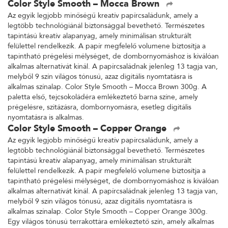
Color Style Smooth – Mocca Brown
Az egyik legjobb minőségű kreatív papírcsaládunk, amely a
legtöbb technológiánál biztonsággal bevethető. Természetes
tapintású kreatív alapanyag, amely minimálisan strukturált
felülettel rendelkezik. A papír megfelelő volumene biztosítja a
tapintható prégelési mélységet, de dombornyomáshoz is kiválóan
alkalmas alternatívát kínál. A papírcsaládnak jelenleg 13 tagja van,
melyből 9 szín világos tónusú, azaz digitális nyomtatásra is
alkalmas színalap. Color Style Smooth – Mocca Brown 300g. A
paletta első, tejcsokoládéra emlékeztető barna színe, amely
prégelésre, szitázásra, dombornyomásra, esetleg digitális
nyomtatásra is alkalmas.
Color Style Smooth – Copper Orange
Az egyik legjobb minőségű kreatív papírcsaládunk, amely a
legtöbb technológiánál biztonsággal bevethető. Természetes
tapintású kreatív alapanyag, amely minimálisan strukturált
felülettel rendelkezik. A papír megfelelő volumene biztosítja a
tapintható prégelési mélységet, de dombornyomáshoz is kiválóan
alkalmas alternatívát kínál. A papírcsaládnak jelenleg 13 tagja van,
melyből 9 szín világos tónusú, azaz digitális nyomtatásra is
alkalmas színalap. Color Style Smooth – Copper Orange 300g.
Egy világos tónusú terrakottára emlékeztető szín, amely alkalmas