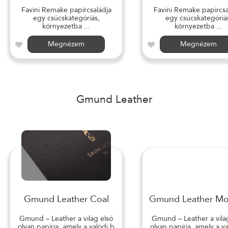
Favini Remake papírcsaládja
Favini Remake papírcsa
egy csúcskategóriás,
egy csúcskategóriá
környezetba ...
környezetba ...
Megnézem
Megnézem
Gmund Leather
Gmund Leather Coal
Gmund Leather M
Gmund – Leather a világ első
Gmund – Leather a vilá
olyan papírja, amely a valódi b
olyan papírja, amely a v