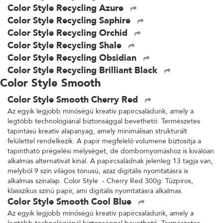
Color Style Recycling Azure
Color Style Recycling Saphire
Color Style Recycling Orchid
Color Style Recycling Shale
Color Style Recycling Obsidian
Color Style Recycling Brilliant Black
Color Style Smooth
Color Style Smooth Cherry Red
Az egyik legjobb minőségű kreatív papírcsaládunk, amely a
legtöbb technológiánál biztonsággal bevethető. Természetes
tapintású kreatív alapanyag, amely minimálisan strukturált
felülettel rendelkezik. A papír megfelelő volumene biztosítja a
tapintható prégelési mélységet, de dombornyomáshoz is kiválóan
alkalmas alternatívát kínál. A papírcsaládnak jelenleg 13 tagja van,
melyből 9 szín világos tónusú, azaz digitális nyomtatásra is
alkalmas színalap. Color Style - Cherry Red 300g: Tűzpiros,
klasszikus színű papír, ami digitális nyomtatásra alkalmas.
Color Style Smooth Cool Blue
Az egyik legjobb minőségű kreatív papírcsaládunk, amely a