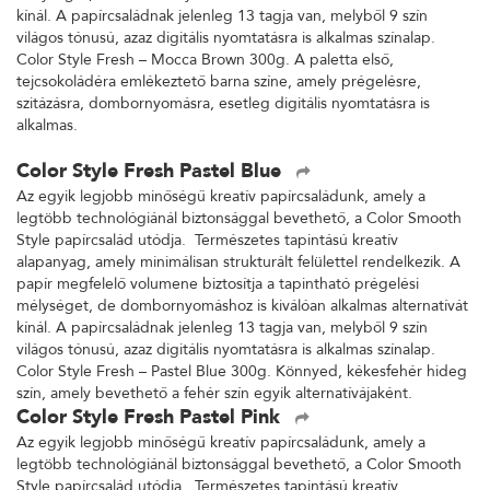
kínál. A papírcsaládnak jelenleg 13 tagja van, melyből 9 szín
világos tónusú, azaz digitális nyomtatásra is alkalmas színalap.
Color Style Fresh – Mocca Brown 300g. A paletta első,
tejcsokoládéra emlékeztető barna színe, amely prégelésre,
szitázásra, dombornyomásra, esetleg digitális nyomtatásra is
alkalmas.
Color Style Fresh Pastel Blue
Az egyik legjobb minőségű kreatív papírcsaládunk, amely a
legtöbb technológiánál biztonsággal bevethető, a Color Smooth
Style papírcsalád utódja. Természetes tapintású kreatív
alapanyag, amely minimálisan strukturált felülettel rendelkezik. A
papír megfelelő volumene biztosítja a tapintható prégelési
mélységet, de dombornyomáshoz is kiválóan alkalmas alternatívát
kínál. A papírcsaládnak jelenleg 13 tagja van, melyből 9 szín
világos tónusú, azaz digitális nyomtatásra is alkalmas színalap.
Color Style Fresh – Pastel Blue 300g. Könnyed, kékesfehér hideg
szín, amely bevethető a fehér szín egyik alternatívájaként.
Color Style Fresh Pastel Pink
Az egyik legjobb minőségű kreatív papírcsaládunk, amely a
legtöbb technológiánál biztonsággal bevethető, a Color Smooth
Style papírcsalád utódja. Természetes tapintású kreatív