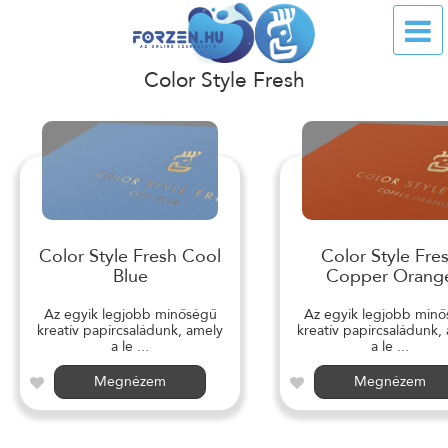
Color Style Fresh
Color Style Fresh Cool
Color Style Fre
Blue
Copper Orang
Az egyik legjobb minőségű
Az egyik legjobb min
kreatív papírcsaládunk, amely
kreatív papírcsaládunk,
a le ...
a le ...
Megnézem
Megnézem