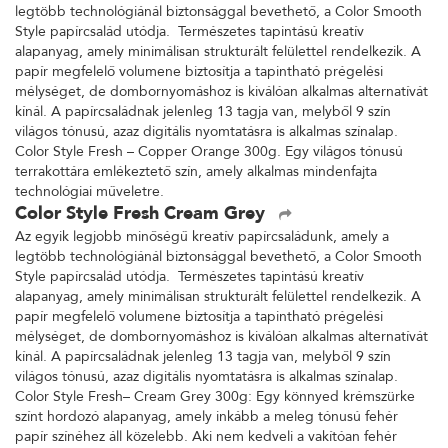
legtöbb technológiánál biztonsággal bevethető, a Color Smooth
Style papírcsalád utódja. Természetes tapintású kreatív
alapanyag, amely minimálisan strukturált felülettel rendelkezik. A
papír megfelelő volumene biztosítja a tapintható prégelési
mélységet, de dombornyomáshoz is kiválóan alkalmas alternatívát
kínál. A papírcsaládnak jelenleg 13 tagja van, melyből 9 szín
világos tónusú, azaz digitális nyomtatásra is alkalmas színalap.
Color Style Fresh – Copper Orange 300g. Egy világos tónusú
terrakottára emlékeztető szín, amely alkalmas mindenfajta
technológiai műveletre.
Color Style Fresh Cream Grey
Az egyik legjobb minőségű kreatív papírcsaládunk, amely a
legtöbb technológiánál biztonsággal bevethető, a Color Smooth
Style papírcsalád utódja. Természetes tapintású kreatív
alapanyag, amely minimálisan strukturált felülettel rendelkezik. A
papír megfelelő volumene biztosítja a tapintható prégelési
mélységet, de dombornyomáshoz is kiválóan alkalmas alternatívát
kínál. A papírcsaládnak jelenleg 13 tagja van, melyből 9 szín
világos tónusú, azaz digitális nyomtatásra is alkalmas színalap.
Color Style Fresh– Cream Grey 300g: Egy könnyed krémszürke
színt hordozó alapanyag, amely inkább a meleg tónusú fehér
papír színéhez áll közelebb. Aki nem kedveli a vakítóan fehér