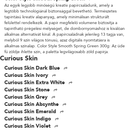
Az egyik legjobb minőségű kreatív papírcsaládunk, amely a
legtöbb technológiánál biztonsággal bevethető. Természetes
tapintású kreatív alapanyag, amely minimálisan strukturált
felülettel rendelkezik. A papír megfelelő volumene biztosítja a
tapintható prégelési mélységet, de dombornyomáshoz is kiválóan
alkalmas alternatívát kínál. A papírcsaládnak jelenleg 13 tagja van,
melyből 9 szín világos tónusú, azaz digitális nyomtatásra is
alkalmas színalap. Color Style Smooth Spring Green 300g: Az üde
fű zöldje ihlette szín, a paletta legvilágosabb zöld papírja.
Curious Skin
Curious Skin Dark Blue
Curious Skin Ivory
Curious Skin Extra White
Curious Skin Stone
Curious Skin Grey
Curious Skin Absynthe
Curious Skin Emerald
Curious Skin Indigo
Curious Skin Violet