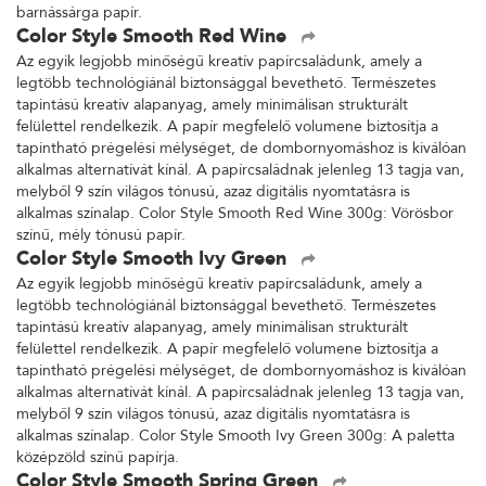
barnássárga papír.
Color Style Smooth Red Wine
Az egyik legjobb minőségű kreatív papírcsaládunk, amely a
legtöbb technológiánál biztonsággal bevethető. Természetes
tapintású kreatív alapanyag, amely minimálisan strukturált
felülettel rendelkezik. A papír megfelelő volumene biztosítja a
tapintható prégelési mélységet, de dombornyomáshoz is kiválóan
alkalmas alternatívát kínál. A papírcsaládnak jelenleg 13 tagja van,
melyből 9 szín világos tónusú, azaz digitális nyomtatásra is
alkalmas színalap. Color Style Smooth Red Wine 300g: Vörösbor
színű, mély tónusú papír.
Color Style Smooth Ivy Green
Az egyik legjobb minőségű kreatív papírcsaládunk, amely a
legtöbb technológiánál biztonsággal bevethető. Természetes
tapintású kreatív alapanyag, amely minimálisan strukturált
felülettel rendelkezik. A papír megfelelő volumene biztosítja a
tapintható prégelési mélységet, de dombornyomáshoz is kiválóan
alkalmas alternatívát kínál. A papírcsaládnak jelenleg 13 tagja van,
melyből 9 szín világos tónusú, azaz digitális nyomtatásra is
alkalmas színalap. Color Style Smooth Ivy Green 300g: A paletta
középzöld színű papírja.
Color Style Smooth Spring Green