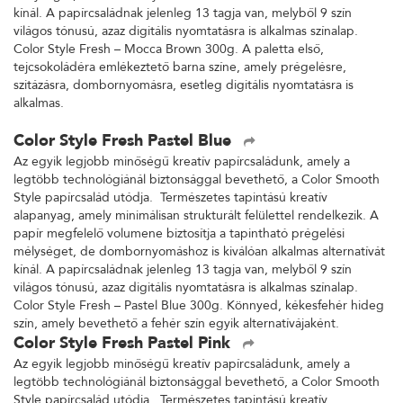
kínál. A papírcsaládnak jelenleg 13 tagja van, melyből 9 szín
világos tónusú, azaz digitális nyomtatásra is alkalmas színalap.
Color Style Fresh – Mocca Brown 300g. A paletta első,
tejcsokoládéra emlékeztető barna színe, amely prégelésre,
szitázásra, dombornyomásra, esetleg digitális nyomtatásra is
alkalmas.
Color Style Fresh Pastel Blue
Az egyik legjobb minőségű kreatív papírcsaládunk, amely a
legtöbb technológiánál biztonsággal bevethető, a Color Smooth
Style papírcsalád utódja. Természetes tapintású kreatív
alapanyag, amely minimálisan strukturált felülettel rendelkezik. A
papír megfelelő volumene biztosítja a tapintható prégelési
mélységet, de dombornyomáshoz is kiválóan alkalmas alternatívát
kínál. A papírcsaládnak jelenleg 13 tagja van, melyből 9 szín
világos tónusú, azaz digitális nyomtatásra is alkalmas színalap.
Color Style Fresh – Pastel Blue 300g. Könnyed, kékesfehér hideg
szín, amely bevethető a fehér szín egyik alternatívájaként.
Color Style Fresh Pastel Pink
Az egyik legjobb minőségű kreatív papírcsaládunk, amely a
legtöbb technológiánál biztonsággal bevethető, a Color Smooth
Style papírcsalád utódja. Természetes tapintású kreatív