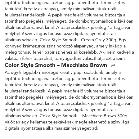
legtöbb technológiánál biztonsággal bevethető. Természetes
tapintású kreatív alapanyag, amely minimálisan strukturált
felülettel rendelkezik. A papír megfelelő volumene biztosítja a
tapintható prégelési mélységet, de dombornyomáshoz is kiválóan
alkalmas alternatívát kínál. A papírcsaládnak jelenleg 13 tagja van,
melyből 9 szín világos tónusú, azaz digitális nyomtatásra is
alkalmas színalap. Color Style Smooth– Cream Grey 300g: Egy
könnyed krémszürke színt hordozó alapanyag, amely inkább a
meleg tónusú fehér papír színéhez áll közelebb. Aki nem kedveli a
vakítóan fehér papírokat, az nyugodtan választhatja ezt a színt.
Color Style Smooth – Macchiato Brown
Az egyik legjobb minőségű kreatív papírcsaládunk, amely a
legtöbb technológiánál biztonsággal bevethető. Természetes
tapintású kreatív alapanyag, amely minimálisan strukturált
felülettel rendelkezik. A papír megfelelő volumene biztosítja a
tapintható prégelési mélységet, de dombornyomáshoz is kiválóan
alkalmas alternatívát kínál. A papírcsaládnak jelenleg 13 tagja van,
melyből 9 szín világos tónusú, azaz digitális nyomtatásra is
alkalmas színalap. Color Style Smooth – Macchiato Brown 300g:
Valóban egy kellemes tejeskávénak megfeleltethető a színvilága,
digitális nyomtatásra alkalmas színmélységet ad.