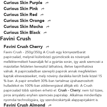
Curious Skin Purple
Curious Skin Pink
Curious Skin Red
Curious Skin Orange
Curious Skin Mocha
Curious Skin Black
Favini Crush
Favini Crush Cherry
Favini Crush - 250g/350g A Crush egy környezetbarát
papírcsalád, melynél különböző gyümölcsök és növények
melléktermékeit használják fel a gyártás során, így azok szemcséi a
mázolatlan felületen keresztül láthatóvá, illetve tapinthatóvá
válnak. A papírcsaládban szereplő papírok annak megfelelően
kapták elnevezéseiket, mely növény daráléka került bele közel 15
%-ban. A papír emellett 30%-ban tartalmaz újrahasznosított
hulladékot és 100%-ban zöldenergiával állítják elő. A Crush
papírcsalád több színben érhető el.
Crush - Cherry:
nem túl tüzes,
piros árnyalatú enyhén szemcsés papíralap. Alkalmas mindenfajta
nyomdai technológiára, így szendvicskártyák alappapírjaként is.
Favini Crush Almond