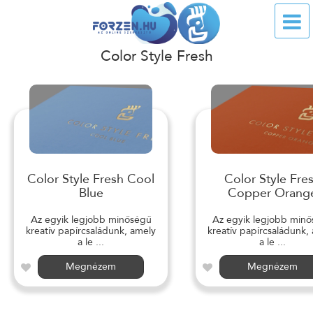
Color Style Fresh
Color Style Fresh Cool
Color Style Fre
Blue
Copper Orang
Az egyik legjobb minőségű
Az egyik legjobb min
kreatív papírcsaládunk, amely
kreatív papírcsaládunk,
a le ...
a le ...
Megnézem
Megnézem