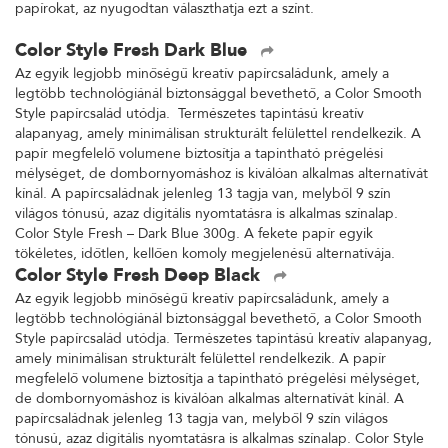
papírokat, az nyugodtan választhatja ezt a színt.
Color Style Fresh Dark Blue
Az egyik legjobb minőségű kreatív papírcsaládunk, amely a
legtöbb technológiánál biztonsággal bevethető, a Color Smooth
Style papírcsalád utódja. Természetes tapintású kreatív
alapanyag, amely minimálisan strukturált felülettel rendelkezik. A
papír megfelelő volumene biztosítja a tapintható prégelési
mélységet, de dombornyomáshoz is kiválóan alkalmas alternatívát
kínál. A papírcsaládnak jelenleg 13 tagja van, melyből 9 szín
világos tónusú, azaz digitális nyomtatásra is alkalmas színalap.
Color Style Fresh – Dark Blue 300g. A fekete papír egyik
tökéletes, időtlen, kellően komoly megjelenésű alternatívája.
Color Style Fresh Deep Black
Az egyik legjobb minőségű kreatív papírcsaládunk, amely a
legtöbb technológiánál biztonsággal bevethető, a Color Smooth
Style papírcsalád utódja. Természetes tapintású kreatív alapanyag,
amely minimálisan strukturált felülettel rendelkezik. A papír
megfelelő volumene biztosítja a tapintható prégelési mélységet,
de dombornyomáshoz is kiválóan alkalmas alternatívát kínál. A
papírcsaládnak jelenleg 13 tagja van, melyből 9 szín világos
tónusú, azaz digitális nyomtatásra is alkalmas színalap. Color Style