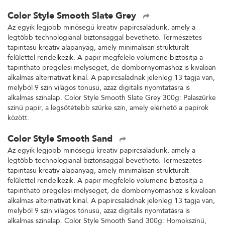
Color Style Smooth Slate Grey
Az egyik legjobb minőségű kreatív papírcsaládunk, amely a
legtöbb technológiánál biztonsággal bevethető. Természetes
tapintású kreatív alapanyag, amely minimálisan strukturált
felülettel rendelkezik. A papír megfelelő volumene biztosítja a
tapintható prégelési mélységet, de dombornyomáshoz is kiválóan
alkalmas alternatívát kínál. A papírcsaládnak jelenleg 13 tagja van,
melyből 9 szín világos tónusú, azaz digitális nyomtatásra is
alkalmas színalap. Color Style Smooth Slate Grey 300g: Palaszürke
színű papír, a legsötétebb szürke szín, amely elérhető a papírok
között.
Color Style Smooth Sand
Az egyik legjobb minőségű kreatív papírcsaládunk, amely a
legtöbb technológiánál biztonsággal bevethető. Természetes
tapintású kreatív alapanyag, amely minimálisan strukturált
felülettel rendelkezik. A papír megfelelő volumene biztosítja a
tapintható prégelési mélységet, de dombornyomáshoz is kiválóan
alkalmas alternatívát kínál. A papírcsaládnak jelenleg 13 tagja van,
melyből 9 szín világos tónusú, azaz digitális nyomtatásra is
alkalmas színalap. Color Style Smooth Sand 300g: Homokszínű,