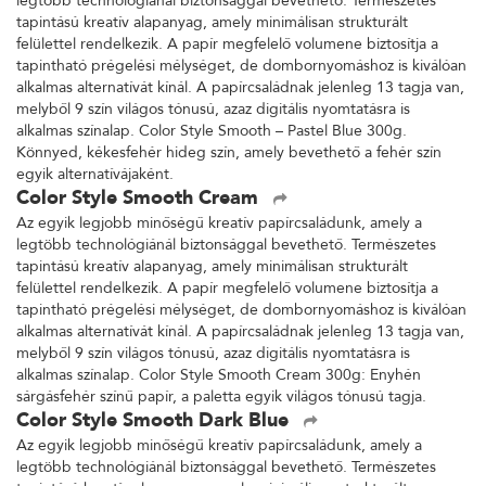
legtöbb technológiánál biztonsággal bevethető. Természetes
tapintású kreatív alapanyag, amely minimálisan strukturált
felülettel rendelkezik. A papír megfelelő volumene biztosítja a
tapintható prégelési mélységet, de dombornyomáshoz is kiválóan
alkalmas alternatívát kínál. A papírcsaládnak jelenleg 13 tagja van,
melyből 9 szín világos tónusú, azaz digitális nyomtatásra is
alkalmas színalap. Color Style Smooth – Pastel Blue 300g.
Könnyed, kékesfehér hideg szín, amely bevethető a fehér szín
egyik alternatívájaként.
Color Style Smooth Cream
Az egyik legjobb minőségű kreatív papírcsaládunk, amely a
legtöbb technológiánál biztonsággal bevethető. Természetes
tapintású kreatív alapanyag, amely minimálisan strukturált
felülettel rendelkezik. A papír megfelelő volumene biztosítja a
tapintható prégelési mélységet, de dombornyomáshoz is kiválóan
alkalmas alternatívát kínál. A papírcsaládnak jelenleg 13 tagja van,
melyből 9 szín világos tónusú, azaz digitális nyomtatásra is
alkalmas színalap. Color Style Smooth Cream 300g: Enyhén
sárgásfehér színű papír, a paletta egyik világos tónusú tagja.
Color Style Smooth Dark Blue
Az egyik legjobb minőségű kreatív papírcsaládunk, amely a
legtöbb technológiánál biztonsággal bevethető. Természetes