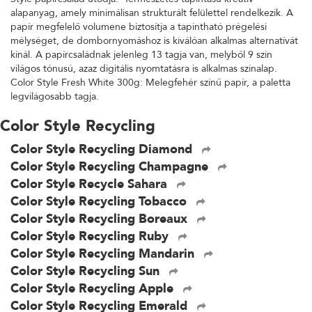
alapanyag, amely minimálisan strukturált felülettel rendelkezik. A
papír megfelelő volumene biztosítja a tapintható prégelési
mélységet, de dombornyomáshoz is kiválóan alkalmas alternatívát
kínál. A papírcsaládnak jelenleg 13 tagja van, melyből 9 szín
világos tónusú, azaz digitális nyomtatásra is alkalmas színalap.
Color Style Fresh White 300g: Melegfehér színű papír, a paletta
legvilágosabb tagja.
Color Style Recycling
Color Style Recycling Diamond
Color Style Recycling Champagne
Color Style Recycle Sahara
Color Style Recycling Tobacco
Color Style Recycling Boreaux
Color Style Recycling Ruby
Color Style Recycling Mandarin
Color Style Recycling Sun
Color Style Recycling Apple
Color Style Recycling Emerald