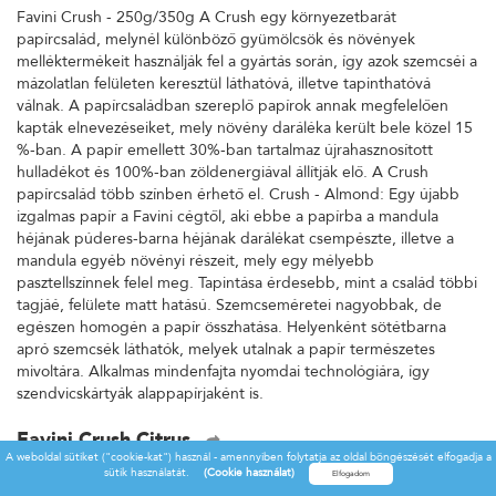
Favini Crush - 250g/350g A Crush egy környezetbarát
papírcsalád, melynél különböző gyümölcsök és növények
melléktermékeit használják fel a gyártás során, így azok szemcséi a
mázolatlan felületen keresztül láthatóvá, illetve tapinthatóvá
válnak. A papírcsaládban szereplő papírok annak megfelelően
kapták elnevezéseiket, mely növény daráléka került bele közel 15
%-ban. A papír emellett 30%-ban tartalmaz újrahasznosított
hulladékot és 100%-ban zöldenergiával állítják elő. A Crush
papírcsalád több színben érhető el. Crush - Almond: Egy újabb
izgalmas papír a Favini cégtől, aki ebbe a papírba a mandula
héjának púderes-barna héjának darálékat csempészte, illetve a
mandula egyéb növényi részeit, mely egy mélyebb
pasztellszínnek felel meg. Tapintása érdesebb, mint a család többi
tagjáé, felülete matt hatású. Szemcseméretei nagyobbak, de
egészen homogén a papír összhatása. Helyenként sötétbarna
apró szemcsék láthatók, melyek utalnak a papír természetes
mivoltára. Alkalmas mindenfajta nyomdai technológiára, így
szendvicskártyák alappapírjaként is.
Favini Crush Citrus
A weboldal sütiket ("cookie-kat") használ - amennyiben folytatja az oldal böngészését elfogadja a
Favini Crush - 250g/350g A Crush egy környezetbarát
sütik használatát.
(Cookie használat)
papírcsalád, melynél különböző gyümölcsök és növények