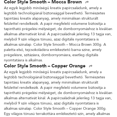
Color Style Smooth – Mocca Brown
Az egyik legjobb minőségű kreatív papírcsaládunk, amely a
legtöbb technológiánál biztonsággal bevethető. Természetes
tapintású kreatív alapanyag, amely minimálisan strukturált
felülettel rendelkezik. A papír megfelelő volumene biztosítja a
tapintható prégelési mélységet, de dombornyomáshoz is kiválóan
alkalmas alternatívát kínál. A papírcsaládnak jelenleg 13 tagja van,
melyből 9 szín világos tónusú, azaz digitális nyomtatásra is
alkalmas színalap. Color Style Smooth – Mocca Brown 300g. A
paletta első, tejcsokoládéra emlékeztető barna színe, amely
prégelésre, szitázásra, dombornyomásra, esetleg digitális
nyomtatásra is alkalmas.
Color Style Smooth – Copper Orange
Az egyik legjobb minőségű kreatív papírcsaládunk, amely a
legtöbb technológiánál biztonsággal bevethető. Természetes
tapintású kreatív alapanyag, amely minimálisan strukturált
felülettel rendelkezik. A papír megfelelő volumene biztosítja a
tapintható prégelési mélységet, de dombornyomáshoz is kiválóan
alkalmas alternatívát kínál. A papírcsaládnak jelenleg 13 tagja van,
melyből 9 szín világos tónusú, azaz digitális nyomtatásra is
alkalmas színalap. Color Style Smooth – Copper Orange 300g.
Egy világos tónusú terrakottára emlékeztető szín, amely alkalmas