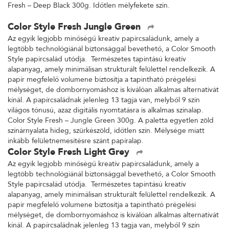
Fresh – Deep Black 300g. Időtlen mélyfekete szín.
Color Style Fresh Jungle Green
Az egyik legjobb minőségű kreatív papírcsaládunk, amely a
legtöbb technológiánál biztonsággal bevethető, a Color Smooth
Style papírcsalád utódja. Természetes tapintású kreatív
alapanyag, amely minimálisan strukturált felülettel rendelkezik. A
papír megfelelő volumene biztosítja a tapintható prégelési
mélységet, de dombornyomáshoz is kiválóan alkalmas alternatívát
kínál. A papírcsaládnak jelenleg 13 tagja van, melyből 9 szín
világos tónusú, azaz digitális nyomtatásra is alkalmas színalap.
Color Style Fresh – Jungle Green 300g. A paletta egyetlen zöld
színárnyalata hideg, szürkészöld, időtlen szín. Mélysége miatt
inkább felületnemesítésre szánt papíralap.
Color Style Fresh Light Grey
Az egyik legjobb minőségű kreatív papírcsaládunk, amely a
legtöbb technológiánál biztonsággal bevethető, a Color Smooth
Style papírcsalád utódja. Természetes tapintású kreatív
alapanyag, amely minimálisan strukturált felülettel rendelkezik. A
papír megfelelő volumene biztosítja a tapintható prégelési
mélységet, de dombornyomáshoz is kiválóan alkalmas alternatívát
kínál. A papírcsaládnak jelenleg 13 tagja van, melyből 9 szín