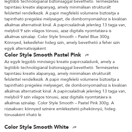
legtöbb technológiánál biztonsággal bevethető. Természetes
tapintású kreatív alapanyag, amely minimálisan strukturált
felülettel rendelkezik. A papír megfelelő volumene biztosítja a
tapintható prégelési mélységet, de dombornyomáshoz is kiválóan
alkalmas alternatívát kínál. A papírcsaládnak jelenleg 13 tagja van,
melyből 9 szín világos tónusú, azaz digitális nyomtatásra is
alkalmas színalap. Color Style Smooth – Pastel Blue 300g.
Könnyed, kékesfehér hideg szín, amely bevethető a fehér szín
egyik alternatívájaként.
Color Style Smooth Pastel Pink
Az egyik legjobb minőségű kreatív papírcsaládunk, amely a
legtöbb technológiánál biztonsággal bevethető. Természetes
tapintású kreatív alapanyag, amely minimálisan strukturált
felülettel rendelkezik. A papír megfelelő volumene biztosítja a
tapintható prégelési mélységet, de dombornyomáshoz is kiválóan
alkalmas alternatívát kínál. A papírcsaládnak jelenleg 13 tagja van,
melyből 9 szín világos tónusú, azaz digitális nyomtatásra is
alkalmas színalap. Color Style Smooth – Pastel Pink 300g. A
rózsakvarc könnyed színére emlékeztető pihekönnyű, hideg
tónusaként írható le.
Color Style Smooth White