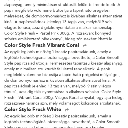
alapanyag, amely minimálisan strukturált felülettel rendelkezik. A
papír megfelelő volumene biztosítja a tapintható prégelési
mélységet, de dombornyomáshoz is kiválóan alkalmas alternatívát
kínál. A papírcsaládnak jelenleg 13 tagja van, melyből 9 szín
világos tónusú, azaz digitális nyomtatásra is alkalmas színalap.
Color Style Fresh – Pastel Pink 300g. A rózsakvarc könnyed
színére emlékeztető pihekönnyű, hideg tónusaként írható le.
Color Style Fresh Vibrant Coral
Az egyik legjobb minőségű kreatív papírcsaládunk, amely a
legtöbb technológiánál biztonsággal bevethető, a Color Smooth
Style papírcsalád utódja. Természetes tapintású kreatív alapanyag,
amely minimálisan strukturált felülettel rendelkezik. A papír
megfelelő volumene biztosítja a tapintható prégelési mélységet,
de dombornyomáshoz is kiválóan alkalmas alternatívát kínál. A
papírcsaládnak jelenleg 13 tagja van, melyből 9 szín világos
tónusú, azaz digitális nyomtatásra is alkalmas színalap. Color Style
Fresh – Vibrant Coral 300g. Világos Korall árnyalat, egyfajta hideg,
rózsaszínes-narancs szín, mely vidámságot kölcsönöz arculatának.
Color Style Fresh White
Az egyik legjobb minőségű kreatív papírcsaládunk, amely a
legtöbb technológiánál biztonsággal bevethető, a Color Smooth
Style papírcsalád utódja. Természetes tapintású kreatív