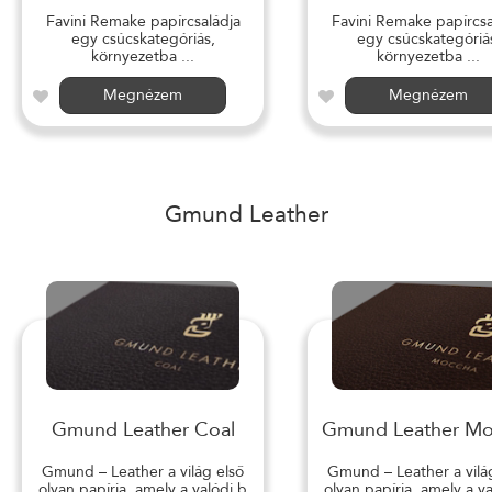
Favini Remake papírcsaládja
Favini Remake papírcsa
egy csúcskategóriás,
egy csúcskategóriá
környezetba ...
környezetba ...
Megnézem
Megnézem
Gmund Leather
Gmund Leather Coal
Gmund Leather M
Gmund – Leather a világ első
Gmund – Leather a vilá
olyan papírja, amely a valódi b
olyan papírja, amely a v