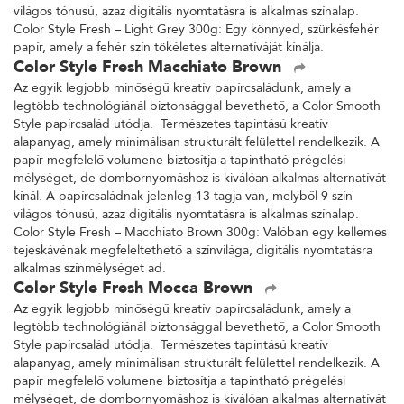
világos tónusú, azaz digitális nyomtatásra is alkalmas színalap.
Color Style Fresh – Light Grey 300g: Egy könnyed, szürkésfehér
papír, amely a fehér szín tökéletes alternatíváját kínálja.
Color Style Fresh Macchiato Brown
Az egyik legjobb minőségű kreatív papírcsaládunk, amely a
legtöbb technológiánál biztonsággal bevethető, a Color Smooth
Style papírcsalád utódja. Természetes tapintású kreatív
alapanyag, amely minimálisan strukturált felülettel rendelkezik. A
papír megfelelő volumene biztosítja a tapintható prégelési
mélységet, de dombornyomáshoz is kiválóan alkalmas alternatívát
kínál. A papírcsaládnak jelenleg 13 tagja van, melyből 9 szín
világos tónusú, azaz digitális nyomtatásra is alkalmas színalap.
Color Style Fresh – Macchiato Brown 300g: Valóban egy kellemes
tejeskávénak megfeleltethető a színvilága, digitális nyomtatásra
alkalmas színmélységet ad.
Color Style Fresh Mocca Brown
Az egyik legjobb minőségű kreatív papírcsaládunk, amely a
legtöbb technológiánál biztonsággal bevethető, a Color Smooth
Style papírcsalád utódja. Természetes tapintású kreatív
alapanyag, amely minimálisan strukturált felülettel rendelkezik. A
papír megfelelő volumene biztosítja a tapintható prégelési
mélységet, de dombornyomáshoz is kiválóan alkalmas alternatívát