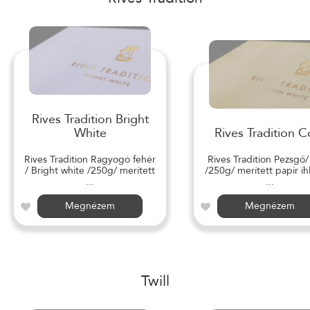
Rives Tradition Bright
White
Rives Tradition C
Rives Tradition Ragyogó fehér
Rives Tradition Pezsgő
/ Bright white /250g/ merített
/250g/ merített papír ihl
...
...
Megnézem
Megnézem
Twill