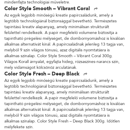
mindenfajta technológiai műveletre.
Color Style Smooth – Vibrant Coral
Az egyik legjobb minőségű kreatív papírcsaládunk, amely a
legtöbb technológiánál biztonsággal bevethető. Természetes
tapintású kreatív alapanyag, amely minimálisan strukturált
felülettel rendelkezik. A papír megfelelő volumene biztosítja a
tapintható prégelési mélységet, de dombornyomáshoz is kiválóan
alkalmas alternatívát kínál. A papírcsaládnak jelenleg 13 tagja van,
melyből 9 szín világos tónusú, azaz digitális nyomtatásra is
alkalmas színalap. Color Style Smooth – Vibrant Coral 300g.
Világos Korall árnyalat, egyfajta hideg, rózsaszínes-narancs szín,
mely vidámságot kölcsönöz arculatának.
Color Style Fresh – Deep Black
Az egyik legjobb minőségű kreatív papírcsaládunk, amely a
legtöbb technológiánál biztonsággal bevethető. Természetes
tapintású kreatív alapanyag, amely minimálisan strukturált
felülettel rendelkezik. A papír megfelelő volumene biztosítja a
tapintható prégelési mélységet, de dombornyomáshoz is kiválóan
alkalmas alternatívát kínál. A papírcsaládnak jelenleg 13 tagja van,
melyből 9 szín világos tónusú, azaz digitális nyomtatásra is
alkalmas színalap. Color Style Fresh – Deep Black 300g. Időtlen
mélyfekete szín.