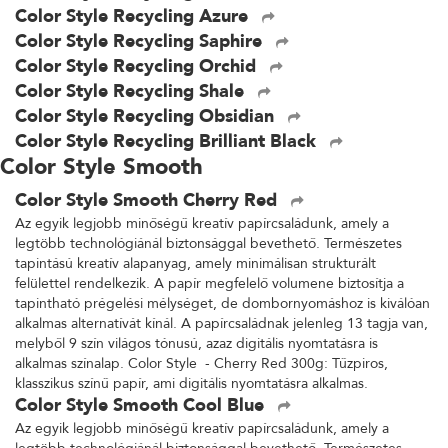
Color Style Recycling Azure
Color Style Recycling Saphire
Color Style Recycling Orchid
Color Style Recycling Shale
Color Style Recycling Obsidian
Color Style Recycling Brilliant Black
Color Style Smooth
Color Style Smooth Cherry Red
Az egyik legjobb minőségű kreatív papírcsaládunk, amely a
legtöbb technológiánál biztonsággal bevethető. Természetes
tapintású kreatív alapanyag, amely minimálisan strukturált
felülettel rendelkezik. A papír megfelelő volumene biztosítja a
tapintható prégelési mélységet, de dombornyomáshoz is kiválóan
alkalmas alternatívát kínál. A papírcsaládnak jelenleg 13 tagja van,
melyből 9 szín világos tónusú, azaz digitális nyomtatásra is
alkalmas színalap. Color Style - Cherry Red 300g: Tűzpiros,
klasszikus színű papír, ami digitális nyomtatásra alkalmas.
Color Style Smooth Cool Blue
Az egyik legjobb minőségű kreatív papírcsaládunk, amely a