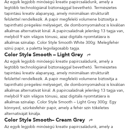
Az egyik legjobb minőségű kreatív papírcsaládunk, amely a
legtöbb technológiánál biztonsággal bevethető. Természetes
tapintású kreatív alapanyag, amely minimálisan strukturált
felülettel rendelkezik. A papír megfelelő volumene biztosítja a
tapintható prégelési mélységet, de dombornyomáshoz is kiválóan
alkalmas alternatívát kínál. A papírcsaládnak jelenleg 13 tagja van,
melyből 9 szín világos tónusú, azaz digitális nyomtatásra is
alkalmas színalap. Color Style Smooth White 300g: Melegfehér
színű papír, a paletta legvilágosabb tagja.
Color Style Smooth – Light Grey
Az egyik legjobb minőségű kreatív papírcsaládunk, amely a
legtöbb technológiánál biztonsággal bevethető. Természetes
tapintású kreatív alapanyag, amely minimálisan strukturált
felülettel rendelkezik. A papír megfelelő volumene biztosítja a
tapintható prégelési mélységet, de dombornyomáshoz is kiválóan
alkalmas alternatívát kínál. A papírcsaládnak jelenleg 13 tagja van,
melyből 9 szín világos tónusú, azaz digitális nyomtatásra is
alkalmas színalap. Color Style Smooth – Light Grey 300g: Egy
könnyed, szürkésfehér papír, amely a fehér szín tökéletes
alternatíváját kínálja.
Color Style Smooth– Cream Grey
Az egyik legjobb minőségű kreatív papírcsaládunk, amely a