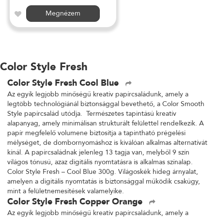
Megnézem
Color Style Fresh
Color Style Fresh Cool Blue
Az egyik legjobb minőségű kreatív papírcsaládunk, amely a
legtöbb technológiánál biztonsággal bevethető, a Color Smooth
Style papírcsalád utódja. Természetes tapintású kreatív
alapanyag, amely minimálisan strukturált felülettel rendelkezik. A
papír megfelelő volumene biztosítja a tapintható prégelési
mélységet, de dombornyomáshoz is kiválóan alkalmas alternatívát
kínál. A papírcsaládnak jelenleg 13 tagja van, melyből 9 szín
világos tónusú, azaz digitális nyomtatásra is alkalmas színalap.
Color Style Fresh – Cool Blue 300g. Világoskék hideg árnyalat,
amelyen a digitális nyomtatás is biztonsággal működik csakúgy,
mint a felületnemesítések valamelyike.
Color Style Fresh Copper Orange
Az egyik legjobb minőségű kreatív papírcsaládunk, amely a