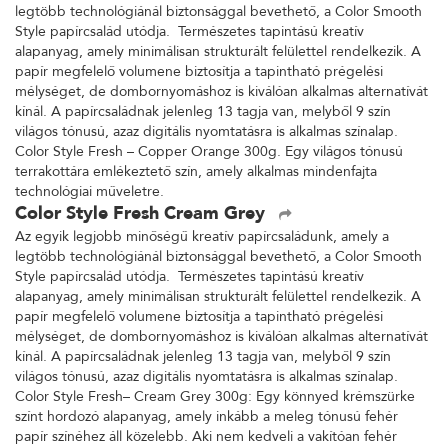
legtöbb technológiánál biztonsággal bevethető, a Color Smooth
Style papírcsalád utódja. Természetes tapintású kreatív
alapanyag, amely minimálisan strukturált felülettel rendelkezik. A
papír megfelelő volumene biztosítja a tapintható prégelési
mélységet, de dombornyomáshoz is kiválóan alkalmas alternatívát
kínál. A papírcsaládnak jelenleg 13 tagja van, melyből 9 szín
világos tónusú, azaz digitális nyomtatásra is alkalmas színalap.
Color Style Fresh – Copper Orange 300g. Egy világos tónusú
terrakottára emlékeztető szín, amely alkalmas mindenfajta
technológiai műveletre.
Color Style Fresh Cream Grey
Az egyik legjobb minőségű kreatív papírcsaládunk, amely a
legtöbb technológiánál biztonsággal bevethető, a Color Smooth
Style papírcsalád utódja. Természetes tapintású kreatív
alapanyag, amely minimálisan strukturált felülettel rendelkezik. A
papír megfelelő volumene biztosítja a tapintható prégelési
mélységet, de dombornyomáshoz is kiválóan alkalmas alternatívát
kínál. A papírcsaládnak jelenleg 13 tagja van, melyből 9 szín
világos tónusú, azaz digitális nyomtatásra is alkalmas színalap.
Color Style Fresh– Cream Grey 300g: Egy könnyed krémszürke
színt hordozó alapanyag, amely inkább a meleg tónusú fehér
papír színéhez áll közelebb. Aki nem kedveli a vakítóan fehér