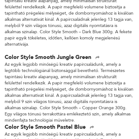
tapintású kreatív alapanyag, amely minimálisan strukturált
felülettel rendelkezik. A papír megfelelő volumene biztosítja a
tapintható prégelési mélységet, de dombornyomáshoz is kiválóan
alkalmas alternatívát kínál. A papírcsaládnak jelenleg 13 tagja van,
melyből 9 szín világos tónusú, azaz digitális nyomtatásra is
alkalmas színalap. Color Style Smooth – Dark Blue 300g. A fekete
papír egyik tökéletes, időtlen, kellően komoly megjelenésű
alternatívája.
Color Style Smooth Jungle Green
Az egyik legjobb minőségű kreatív papírcsaládunk, amely a
legtöbb technológiánál biztonsággal bevethető. Természetes
tapintású kreatív alapanyag, amely minimálisan strukturált
felülettel rendelkezik. A papír megfelelő volumene biztosítja a
tapintható prégelési mélységet, de dombornyomáshoz is kiválóan
alkalmas alternatívát kínál. A papírcsaládnak jelenleg 13 tagja van,
melyből 9 szín világos tónusú, azaz digitális nyomtatásra is
alkalmas színalap. Color Style Smooth – Copper Orange 300g.
Egy világos tónusú terrakottára emlékeztető szín, amely alkalmas
mindenfajta technológiai műveletre.
Color Style Smooth Pastel Blue
Az egyik legjobb minőségű kreatív papírcsaládunk, amely a