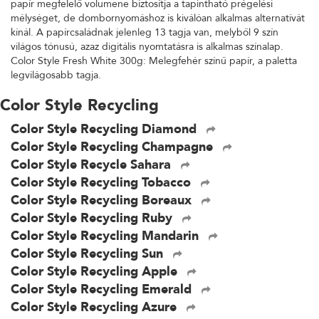
papír megfelelő volumene biztosítja a tapintható prégelési
mélységet, de dombornyomáshoz is kiválóan alkalmas alternatívát
kínál. A papírcsaládnak jelenleg 13 tagja van, melyből 9 szín
világos tónusú, azaz digitális nyomtatásra is alkalmas színalap.
Color Style Fresh White 300g: Melegfehér színű papír, a paletta
legvilágosabb tagja.
Color Style Recycling
Color Style Recycling Diamond
Color Style Recycling Champagne
Color Style Recycle Sahara
Color Style Recycling Tobacco
Color Style Recycling Boreaux
Color Style Recycling Ruby
Color Style Recycling Mandarin
Color Style Recycling Sun
Color Style Recycling Apple
Color Style Recycling Emerald
Color Style Recycling Azure