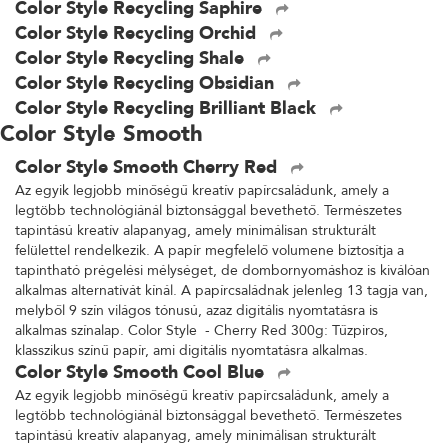
Color Style Recycling Saphire
Color Style Recycling Orchid
Color Style Recycling Shale
Color Style Recycling Obsidian
Color Style Recycling Brilliant Black
Color Style Smooth
Color Style Smooth Cherry Red
Az egyik legjobb minőségű kreatív papírcsaládunk, amely a
legtöbb technológiánál biztonsággal bevethető. Természetes
tapintású kreatív alapanyag, amely minimálisan strukturált
felülettel rendelkezik. A papír megfelelő volumene biztosítja a
tapintható prégelési mélységet, de dombornyomáshoz is kiválóan
alkalmas alternatívát kínál. A papírcsaládnak jelenleg 13 tagja van,
melyből 9 szín világos tónusú, azaz digitális nyomtatásra is
alkalmas színalap. Color Style - Cherry Red 300g: Tűzpiros,
klasszikus színű papír, ami digitális nyomtatásra alkalmas.
Color Style Smooth Cool Blue
Az egyik legjobb minőségű kreatív papírcsaládunk, amely a
legtöbb technológiánál biztonsággal bevethető. Természetes
tapintású kreatív alapanyag, amely minimálisan strukturált