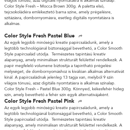
világos tónusú, azaz digitális nyomtatásra is alkalmas színalap.
Color Style Fresh – Mocca Brown 300g. A paletta első,
tejcsokoládéra emlékeztető barna színe, amely prégelésre,
szitázásra, dombornyomásra, esetleg digitális nyomtatásra is
alkalmas.
Color Style Fresh Pastel Blue
Az egyik legjobb minőségű kreatív papírcsaládunk, amely a
legtöbb technológiánál biztonsággal bevethető, a Color Smooth
Style papírcsalád utódja. Természetes tapintású kreatív
alapanyag, amely minimálisan strukturált felülettel rendelkezik. A
papír megfelelő volumene biztosítja a tapintható prégelési
mélységet, de dombornyomáshoz is kiválóan alkalmas alternatívát
kínál. A papírcsaládnak jelenleg 13 tagja van, melyből 9 szín
világos tónusú, azaz digitális nyomtatásra is alkalmas színalap.
Color Style Fresh – Pastel Blue 300g. Könnyed, kékesfehér hideg
szín, amely bevethető a fehér szín egyik alternatívájaként.
Color Style Fresh Pastel Pink
Az egyik legjobb minőségű kreatív papírcsaládunk, amely a
legtöbb technológiánál biztonsággal bevethető, a Color Smooth
Style papírcsalád utódja. Természetes tapintású kreatív
alapanyag, amely minimálisan strukturált felülettel rendelkezik. A