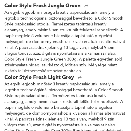
Color Style Fresh Jungle Green
Az egyik legjobb minőségű kreatív papírcsaládunk, amely a
legtöbb technológiánál biztonsággal bevethető, a Color Smooth
Style papírcsalád utódja. Természetes tapintású kreatív
alapanyag, amely minimálisan strukturált felülettel rendelkezik. A
papír megfelelő volumene biztosítja a tapintható prégelési
mélységet, de dombornyomáshoz is kiválóan alkalmas alternatívát
kínál. A papírcsaládnak jelenleg 13 tagja van, melyből 9 szín
világos tónusú, azaz digitális nyomtatásra is alkalmas színalap.
Color Style Fresh – Jungle Green 300g. A paletta egyetlen zöld
színárnyalata hideg, szürkészöld, időtlen szín. Mélysége miatt
inkább felületnemesítésre szánt papíralap.
Color Style Fresh Light Grey
Az egyik legjobb minőségű kreatív papírcsaládunk, amely a
legtöbb technológiánál biztonsággal bevethető, a Color Smooth
Style papírcsalád utódja. Természetes tapintású kreatív
alapanyag, amely minimálisan strukturált felülettel rendelkezik. A
papír megfelelő volumene biztosítja a tapintható prégelési
mélységet, de dombornyomáshoz is kiválóan alkalmas alternatívát
kínál. A papírcsaládnak jelenleg 13 tagja van, melyből 9 szín
világos tónusú, azaz digitális nyomtatásra is alkalmas színalap.