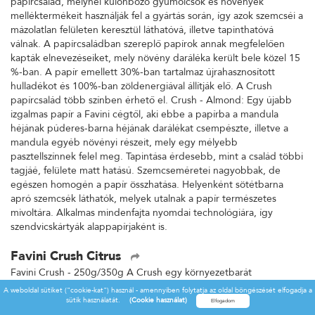
papírcsalád, melynél különböző gyümölcsök és növények
melléktermékeit használják fel a gyártás során, így azok szemcséi a
mázolatlan felületen keresztül láthatóvá, illetve tapinthatóvá
válnak. A papírcsaládban szereplő papírok annak megfelelően
kapták elnevezéseiket, mely növény daráléka került bele közel 15
%-ban. A papír emellett 30%-ban tartalmaz újrahasznosított
hulladékot és 100%-ban zöldenergiával állítják elő. A Crush
papírcsalád több színben érhető el. Crush - Almond: Egy újabb
izgalmas papír a Favini cégtől, aki ebbe a papírba a mandula
héjának púderes-barna héjának darálékat csempészte, illetve a
mandula egyéb növényi részeit, mely egy mélyebb
pasztellszínnek felel meg. Tapintása érdesebb, mint a család többi
tagjáé, felülete matt hatású. Szemcseméretei nagyobbak, de
egészen homogén a papír összhatása. Helyenként sötétbarna
apró szemcsék láthatók, melyek utalnak a papír természetes
mivoltára. Alkalmas mindenfajta nyomdai technológiára, így
szendvicskártyák alappapírjaként is.
Favini Crush Citrus
Favini Crush - 250g/350g A Crush egy környezetbarát
A weboldal sütiket ("cookie-kat") használ - amennyiben folytatja az oldal böngészését elfogadja a
papírcsalád, melynél különböző gyümölcsök és növények
sütik használatát.
(Cookie használat)
melléktermékeit használják fel a gyártás során, így azok szemcséi a