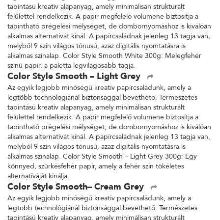
legtöbb technológiánál biztonsággal bevethető. Természetes
tapintású kreatív alapanyag, amely minimálisan strukturált
felülettel rendelkezik. A papír megfelelő volumene biztosítja a
tapintható prégelési mélységet, de dombornyomáshoz is kiválóan
alkalmas alternatívát kínál. A papírcsaládnak jelenleg 13 tagja van,
melyből 9 szín világos tónusú, azaz digitális nyomtatásra is
alkalmas színalap. Color Style Smooth White 300g: Melegfehér
színű papír, a paletta legvilágosabb tagja.
Color Style Smooth – Light Grey
Az egyik legjobb minőségű kreatív papírcsaládunk, amely a
legtöbb technológiánál biztonsággal bevethető. Természetes
tapintású kreatív alapanyag, amely minimálisan strukturált
felülettel rendelkezik. A papír megfelelő volumene biztosítja a
tapintható prégelési mélységet, de dombornyomáshoz is kiválóan
alkalmas alternatívát kínál. A papírcsaládnak jelenleg 13 tagja van,
melyből 9 szín világos tónusú, azaz digitális nyomtatásra is
alkalmas színalap. Color Style Smooth – Light Grey 300g: Egy
könnyed, szürkésfehér papír, amely a fehér szín tökéletes
alternatíváját kínálja.
Color Style Smooth– Cream Grey
Az egyik legjobb minőségű kreatív papírcsaládunk, amely a
legtöbb technológiánál biztonsággal bevethető. Természetes