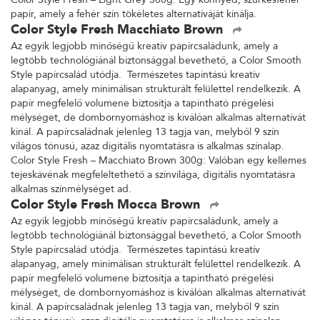
Color Style Fresh – Light Grey 300g: Egy könnyed, szürkésfehér
papír, amely a fehér szín tökéletes alternatíváját kínálja.
Color Style Fresh Macchiato Brown
Az egyik legjobb minőségű kreatív papírcsaládunk, amely a
legtöbb technológiánál biztonsággal bevethető, a Color Smooth
Style papírcsalád utódja. Természetes tapintású kreatív
alapanyag, amely minimálisan strukturált felülettel rendelkezik. A
papír megfelelő volumene biztosítja a tapintható prégelési
mélységet, de dombornyomáshoz is kiválóan alkalmas alternatívát
kínál. A papírcsaládnak jelenleg 13 tagja van, melyből 9 szín
világos tónusú, azaz digitális nyomtatásra is alkalmas színalap.
Color Style Fresh – Macchiato Brown 300g: Valóban egy kellemes
tejeskávénak megfeleltethető a színvilága, digitális nyomtatásra
alkalmas színmélységet ad.
Color Style Fresh Mocca Brown
Az egyik legjobb minőségű kreatív papírcsaládunk, amely a
legtöbb technológiánál biztonsággal bevethető, a Color Smooth
Style papírcsalád utódja. Természetes tapintású kreatív
alapanyag, amely minimálisan strukturált felülettel rendelkezik. A
papír megfelelő volumene biztosítja a tapintható prégelési
mélységet, de dombornyomáshoz is kiválóan alkalmas alternatívát
kínál. A papírcsaládnak jelenleg 13 tagja van, melyből 9 szín