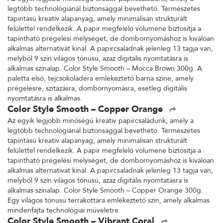
Az egyik legjobb minőségű kreatív papírcsaládunk, amely a
legtöbb technológiánál biztonsággal bevethető. Természetes
tapintású kreatív alapanyag, amely minimálisan strukturált
felülettel rendelkezik. A papír megfelelő volumene biztosítja a
tapintható prégelési mélységet, de dombornyomáshoz is kiválóan
alkalmas alternatívát kínál. A papírcsaládnak jelenleg 13 tagja van,
melyből 9 szín világos tónusú, azaz digitális nyomtatásra is
alkalmas színalap. Color Style Smooth – Mocca Brown 300g. A
paletta első, tejcsokoládéra emlékeztető barna színe, amely
prégelésre, szitázásra, dombornyomásra, esetleg digitális
nyomtatásra is alkalmas.
Color Style Smooth – Copper Orange
Az egyik legjobb minőségű kreatív papírcsaládunk, amely a
legtöbb technológiánál biztonsággal bevethető. Természetes
tapintású kreatív alapanyag, amely minimálisan strukturált
felülettel rendelkezik. A papír megfelelő volumene biztosítja a
tapintható prégelési mélységet, de dombornyomáshoz is kiválóan
alkalmas alternatívát kínál. A papírcsaládnak jelenleg 13 tagja van,
melyből 9 szín világos tónusú, azaz digitális nyomtatásra is
alkalmas színalap. Color Style Smooth – Copper Orange 300g.
Egy világos tónusú terrakottára emlékeztető szín, amely alkalmas
mindenfajta technológiai műveletre.