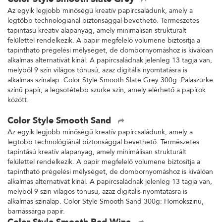
Color Style Smooth Slate Grey
Az egyik legjobb minőségű kreatív papírcsaládunk, amely a
legtöbb technológiánál biztonsággal bevethető. Természetes
tapintású kreatív alapanyag, amely minimálisan strukturált
felülettel rendelkezik. A papír megfelelő volumene biztosítja a
tapintható prégelési mélységet, de dombornyomáshoz is kiválóan
alkalmas alternatívát kínál. A papírcsaládnak jelenleg 13 tagja van,
melyből 9 szín világos tónusú, azaz digitális nyomtatásra is
alkalmas színalap. Color Style Smooth Slate Grey 300g: Palaszürke
színű papír, a legsötétebb szürke szín, amely elérhető a papírok
között.
Color Style Smooth Sand
Az egyik legjobb minőségű kreatív papírcsaládunk, amely a
legtöbb technológiánál biztonsággal bevethető. Természetes
tapintású kreatív alapanyag, amely minimálisan strukturált
felülettel rendelkezik. A papír megfelelő volumene biztosítja a
tapintható prégelési mélységet, de dombornyomáshoz is kiválóan
alkalmas alternatívát kínál. A papírcsaládnak jelenleg 13 tagja van,
melyből 9 szín világos tónusú, azaz digitális nyomtatásra is
alkalmas színalap. Color Style Smooth Sand 300g: Homokszínű,
barnássárga papír.