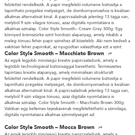
tapintású kreatív alapanyag, amely minimálisan strukturált
felülettel rendelkezik. A papír megfelelő volumene biztosítja a
tapintható prégelési mélységet, de dombornyomáshoz is kiválóan
alkalmas alternatívát kínál. A papírcsaládnak jelenleg 13 tagja van,
melyből 9 szín világos tónusú, azaz digitális nyomtatásra is
alkalmas színalap. Color Style Smooth– Cream Grey 300g: Egy
könnyed krémszürke színt hordozó alapanyag, amely inkább a
meleg tónusú fehér papír színéhez áll közelebb. Aki nem kedveli a
vakítóan fehér papírokat, az nyugodtan választhatja ezt a színt.
Color Style Smooth – Macchiato Brown
Az egyik legjobb minőségű kreatív papírcsaládunk, amely a
legtöbb technológiánál biztonsággal bevethető. Természetes
tapintású kreatív alapanyag, amely minimálisan strukturált
felülettel rendelkezik. A papír megfelelő volumene biztosítja a
tapintható prégelési mélységet, de dombornyomáshoz is kiválóan
alkalmas alternatívát kínál. A papírcsaládnak jelenleg 13 tagja van,
melyből 9 szín világos tónusú, azaz digitális nyomtatásra is
alkalmas színalap. Color Style Smooth – Macchiato Brown 300g:
Valóban egy kellemes tejeskávénak megfeleltethető a színvilága,
digitális nyomtatásra alkalmas színmélységet ad.
Color Style Smooth – Mocca Brown