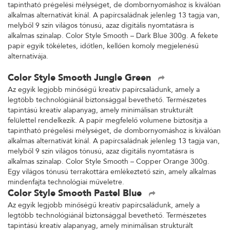
felülettel rendelkezik. A papír megfelelő volumene biztosítja a
tapintható prégelési mélységet, de dombornyomáshoz is kiválóan
alkalmas alternatívát kínál. A papírcsaládnak jelenleg 13 tagja van,
melyből 9 szín világos tónusú, azaz digitális nyomtatásra is
alkalmas színalap. Color Style Smooth – Dark Blue 300g. A fekete
papír egyik tökéletes, időtlen, kellően komoly megjelenésű
alternatívája.
Color Style Smooth Jungle Green
Az egyik legjobb minőségű kreatív papírcsaládunk, amely a
legtöbb technológiánál biztonsággal bevethető. Természetes
tapintású kreatív alapanyag, amely minimálisan strukturált
felülettel rendelkezik. A papír megfelelő volumene biztosítja a
tapintható prégelési mélységet, de dombornyomáshoz is kiválóan
alkalmas alternatívát kínál. A papírcsaládnak jelenleg 13 tagja van,
melyből 9 szín világos tónusú, azaz digitális nyomtatásra is
alkalmas színalap. Color Style Smooth – Copper Orange 300g.
Egy világos tónusú terrakottára emlékeztető szín, amely alkalmas
mindenfajta technológiai műveletre.
Color Style Smooth Pastel Blue
Az egyik legjobb minőségű kreatív papírcsaládunk, amely a
legtöbb technológiánál biztonsággal bevethető. Természetes