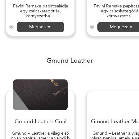
Favini Remake papírcsaládja
Favini Remake papírcsa
egy csúcskategóriás,
egy csúcskategóriá
környezetba ...
környezetba ...
Megnézem
Megnézem
Gmund Leather
Gmund Leather Coal
Gmund Leather M
Gmund – Leather a világ első
Gmund – Leather a vilá
olyan papírja, amely a valódi b
olyan papírja, amely a v