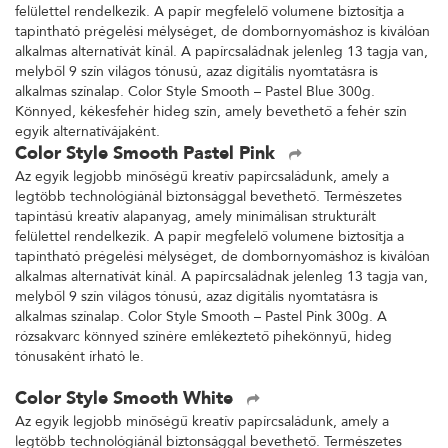
tapintású kreatív alapanyag, amely minimálisan strukturált
felülettel rendelkezik. A papír megfelelő volumene biztosítja a
tapintható prégelési mélységet, de dombornyomáshoz is kiválóan
alkalmas alternatívát kínál. A papírcsaládnak jelenleg 13 tagja van,
melyből 9 szín világos tónusú, azaz digitális nyomtatásra is
alkalmas színalap. Color Style Smooth – Pastel Blue 300g.
Könnyed, kékesfehér hideg szín, amely bevethető a fehér szín
egyik alternatívájaként.
Color Style Smooth Pastel Pink
Az egyik legjobb minőségű kreatív papírcsaládunk, amely a
legtöbb technológiánál biztonsággal bevethető. Természetes
tapintású kreatív alapanyag, amely minimálisan strukturált
felülettel rendelkezik. A papír megfelelő volumene biztosítja a
tapintható prégelési mélységet, de dombornyomáshoz is kiválóan
alkalmas alternatívát kínál. A papírcsaládnak jelenleg 13 tagja van,
melyből 9 szín világos tónusú, azaz digitális nyomtatásra is
alkalmas színalap. Color Style Smooth – Pastel Pink 300g. A
rózsakvarc könnyed színére emlékeztető pihekönnyű, hideg
tónusaként írható le.
Color Style Smooth White
Az egyik legjobb minőségű kreatív papírcsaládunk, amely a