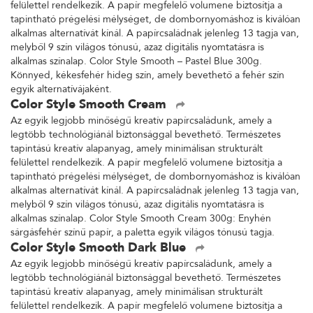
felülettel rendelkezik. A papír megfelelő volumene biztosítja a
tapintható prégelési mélységet, de dombornyomáshoz is kiválóan
alkalmas alternatívát kínál. A papírcsaládnak jelenleg 13 tagja van,
melyből 9 szín világos tónusú, azaz digitális nyomtatásra is
alkalmas színalap. Color Style Smooth – Pastel Blue 300g.
Könnyed, kékesfehér hideg szín, amely bevethető a fehér szín
egyik alternatívájaként.
Color Style Smooth Cream
Az egyik legjobb minőségű kreatív papírcsaládunk, amely a
legtöbb technológiánál biztonsággal bevethető. Természetes
tapintású kreatív alapanyag, amely minimálisan strukturált
felülettel rendelkezik. A papír megfelelő volumene biztosítja a
tapintható prégelési mélységet, de dombornyomáshoz is kiválóan
alkalmas alternatívát kínál. A papírcsaládnak jelenleg 13 tagja van,
melyből 9 szín világos tónusú, azaz digitális nyomtatásra is
alkalmas színalap. Color Style Smooth Cream 300g: Enyhén
sárgásfehér színű papír, a paletta egyik világos tónusú tagja.
Color Style Smooth Dark Blue
Az egyik legjobb minőségű kreatív papírcsaládunk, amely a
legtöbb technológiánál biztonsággal bevethető. Természetes
tapintású kreatív alapanyag, amely minimálisan strukturált