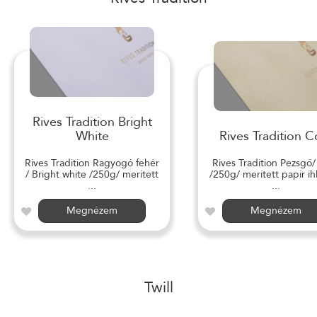
Rives Tradition Bright
White
Rives Tradition C
Rives Tradition Ragyogó fehér
Rives Tradition Pezsgő
/ Bright white /250g/ merített
/250g/ merített papír ihl
...
...
Megnézem
Megnézem
Twill