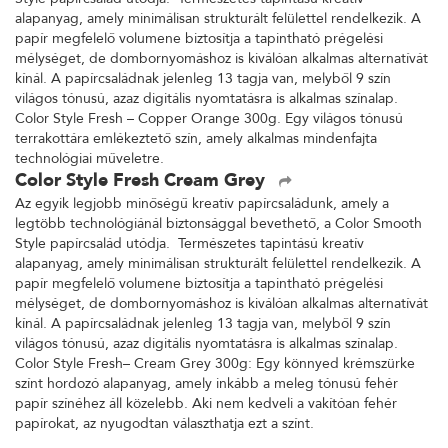
Style papírcsalád utódja. Természetes tapintású kreatív
alapanyag, amely minimálisan strukturált felülettel rendelkezik. A
papír megfelelő volumene biztosítja a tapintható prégelési
mélységet, de dombornyomáshoz is kiválóan alkalmas alternatívát
kínál. A papírcsaládnak jelenleg 13 tagja van, melyből 9 szín
világos tónusú, azaz digitális nyomtatásra is alkalmas színalap.
Color Style Fresh – Copper Orange 300g. Egy világos tónusú
terrakottára emlékeztető szín, amely alkalmas mindenfajta
technológiai műveletre.
Color Style Fresh Cream Grey
Az egyik legjobb minőségű kreatív papírcsaládunk, amely a
legtöbb technológiánál biztonsággal bevethető, a Color Smooth
Style papírcsalád utódja. Természetes tapintású kreatív
alapanyag, amely minimálisan strukturált felülettel rendelkezik. A
papír megfelelő volumene biztosítja a tapintható prégelési
mélységet, de dombornyomáshoz is kiválóan alkalmas alternatívát
kínál. A papírcsaládnak jelenleg 13 tagja van, melyből 9 szín
világos tónusú, azaz digitális nyomtatásra is alkalmas színalap.
Color Style Fresh– Cream Grey 300g: Egy könnyed krémszürke
színt hordozó alapanyag, amely inkább a meleg tónusú fehér
papír színéhez áll közelebb. Aki nem kedveli a vakítóan fehér
papírokat, az nyugodtan választhatja ezt a színt.