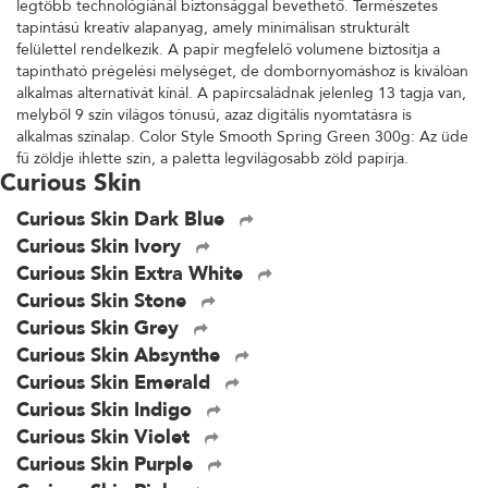
legtöbb technológiánál biztonsággal bevethető. Természetes
tapintású kreatív alapanyag, amely minimálisan strukturált
felülettel rendelkezik. A papír megfelelő volumene biztosítja a
tapintható prégelési mélységet, de dombornyomáshoz is kiválóan
alkalmas alternatívát kínál. A papírcsaládnak jelenleg 13 tagja van,
melyből 9 szín világos tónusú, azaz digitális nyomtatásra is
alkalmas színalap. Color Style Smooth Spring Green 300g: Az üde
fű zöldje ihlette szín, a paletta legvilágosabb zöld papírja.
Curious Skin
Curious Skin Dark Blue
Curious Skin Ivory
Curious Skin Extra White
Curious Skin Stone
Curious Skin Grey
Curious Skin Absynthe
Curious Skin Emerald
Curious Skin Indigo
Curious Skin Violet
Curious Skin Purple