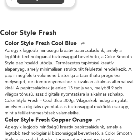
Megnézem
Color Style Fresh
Color Style Fresh Cool Blue
Az egyik legjobb minőségű kreatív papírcsaládunk, amely a
legtöbb technológiánál biztonsággal bevethető, a Color Smooth
Style papírcsalád utódja. Természetes tapintású kreatív
alapanyag, amely minimálisan strukturált felülettel rendelkezik. A
papír megfelelő volumene biztosítja a tapintható prégelési
mélységet, de dombornyomáshoz is kiválóan alkalmas alternatívát
kínál. A papírcsaládnak jelenleg 13 tagja van, melyből 9 szín
világos tónusú, azaz digitális nyomtatásra is alkalmas színalap.
Color Style Fresh – Cool Blue 300g. Világoskék hideg árnyalat,
amelyen a digitális nyomtatás is biztonsággal működik csakúgy,
mint a felületnemesítések valamelyike.
Color Style Fresh Copper Orange
Az egyik legjobb minőségű kreatív papírcsaládunk, amely a
legtöbb technológiánál biztonsággal bevethető, a Color Smooth