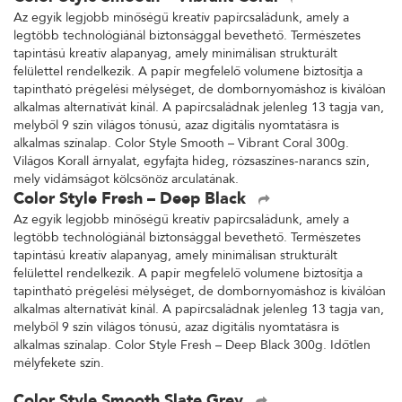
Color Style Smooth – Vibrant Coral
Az egyik legjobb minőségű kreatív papírcsaládunk, amely a
legtöbb technológiánál biztonsággal bevethető. Természetes
tapintású kreatív alapanyag, amely minimálisan strukturált
felülettel rendelkezik. A papír megfelelő volumene biztosítja a
tapintható prégelési mélységet, de dombornyomáshoz is kiválóan
alkalmas alternatívát kínál. A papírcsaládnak jelenleg 13 tagja van,
melyből 9 szín világos tónusú, azaz digitális nyomtatásra is
alkalmas színalap. Color Style Smooth – Vibrant Coral 300g.
Világos Korall árnyalat, egyfajta hideg, rózsaszínes-narancs szín,
mely vidámságot kölcsönöz arculatának.
Color Style Fresh – Deep Black
Az egyik legjobb minőségű kreatív papírcsaládunk, amely a
legtöbb technológiánál biztonsággal bevethető. Természetes
tapintású kreatív alapanyag, amely minimálisan strukturált
felülettel rendelkezik. A papír megfelelő volumene biztosítja a
tapintható prégelési mélységet, de dombornyomáshoz is kiválóan
alkalmas alternatívát kínál. A papírcsaládnak jelenleg 13 tagja van,
melyből 9 szín világos tónusú, azaz digitális nyomtatásra is
alkalmas színalap. Color Style Fresh – Deep Black 300g. Időtlen
mélyfekete szín.