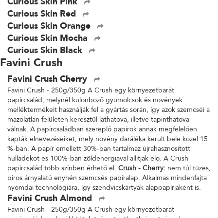
Curious Skin Pink
Curious Skin Red
Curious Skin Orange
Curious Skin Mocha
Curious Skin Black
Favini Crush
Favini Crush Cherry
Favini Crush - 250g/350g A Crush egy környezetbarát
papírcsalád, melynél különböző gyümölcsök és növények
melléktermékeit használják fel a gyártás során, így azok szemcséi a
mázolatlan felületen keresztül láthatóvá, illetve tapinthatóvá
válnak. A papírcsaládban szereplő papírok annak megfelelően
kapták elnevezéseiket, mely növény daráléka került bele közel 15
%-ban. A papír emellett 30%-ban tartalmaz újrahasznosított
hulladékot és 100%-ban zöldenergiával állítják elő. A Crush
papírcsalád több színben érhető el.
Crush - Cherry:
nem túl tüzes,
piros árnyalatú enyhén szemcsés papíralap. Alkalmas mindenfajta
nyomdai technológiára, így szendvicskártyák alappapírjaként is.
Favini Crush Almond
Favini Crush - 250g/350g A Crush egy környezetbarát