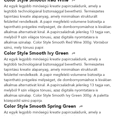
Color Style Smooth Red Wine
Az egyik legjobb minőségű kreatív papírcsaládunk, amely a
legtöbb technológiánál biztonsággal bevethető. Természetes
tapintású kreatív alapanyag, amely minimálisan strukturált
felülettel rendelkezik. A papír megfelelő volumene biztosítja a
tapintható prégelési mélységet, de dombornyomáshoz is kiválóan
alkalmas alternatívát kínál. A papírcsaládnak jelenleg 13 tagja van,
melyből 9 szín világos tónusú, azaz digitális nyomtatásra is
alkalmas színalap. Color Style Smooth Red Wine 300g: Vörösbor
színű, mély tónusú papír.
Color Style Smooth Ivy Green
Az egyik legjobb minőségű kreatív papírcsaládunk, amely a
legtöbb technológiánál biztonsággal bevethető. Természetes
tapintású kreatív alapanyag, amely minimálisan strukturált
felülettel rendelkezik. A papír megfelelő volumene biztosítja a
tapintható prégelési mélységet, de dombornyomáshoz is kiválóan
alkalmas alternatívát kínál. A papírcsaládnak jelenleg 13 tagja van,
melyből 9 szín világos tónusú, azaz digitális nyomtatásra is
alkalmas színalap. Color Style Smooth Ivy Green 300g: A paletta
középzöld színű papírja.
Color Style Smooth Spring Green
Az egyik legjobb minőségű kreatív papírcsaládunk, amely a