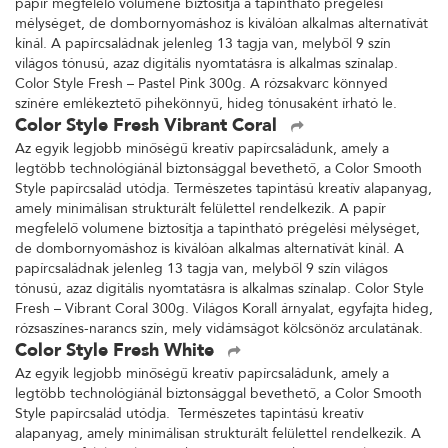
papír megfelelő volumene biztosítja a tapintható prégelési
mélységet, de dombornyomáshoz is kiválóan alkalmas alternatívát
kínál. A papírcsaládnak jelenleg 13 tagja van, melyből 9 szín
világos tónusú, azaz digitális nyomtatásra is alkalmas színalap.
Color Style Fresh – Pastel Pink 300g. A rózsakvarc könnyed
színére emlékeztető pihekönnyű, hideg tónusaként írható le.
Color Style Fresh Vibrant Coral
Az egyik legjobb minőségű kreatív papírcsaládunk, amely a
legtöbb technológiánál biztonsággal bevethető, a Color Smooth
Style papírcsalád utódja. Természetes tapintású kreatív alapanyag,
amely minimálisan strukturált felülettel rendelkezik. A papír
megfelelő volumene biztosítja a tapintható prégelési mélységet,
de dombornyomáshoz is kiválóan alkalmas alternatívát kínál. A
papírcsaládnak jelenleg 13 tagja van, melyből 9 szín világos
tónusú, azaz digitális nyomtatásra is alkalmas színalap. Color Style
Fresh – Vibrant Coral 300g. Világos Korall árnyalat, egyfajta hideg,
rózsaszínes-narancs szín, mely vidámságot kölcsönöz arculatának.
Color Style Fresh White
Az egyik legjobb minőségű kreatív papírcsaládunk, amely a
legtöbb technológiánál biztonsággal bevethető, a Color Smooth
Style papírcsalád utódja. Természetes tapintású kreatív
alapanyag, amely minimálisan strukturált felülettel rendelkezik. A