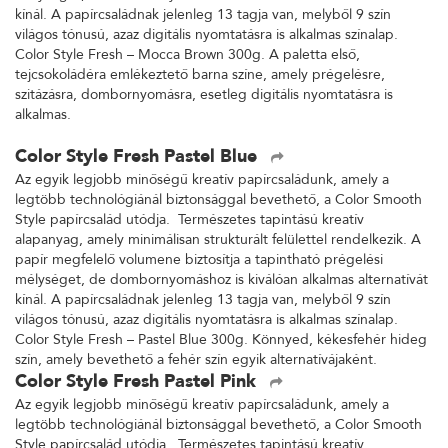
kínál. A papírcsaládnak jelenleg 13 tagja van, melyből 9 szín
világos tónusú, azaz digitális nyomtatásra is alkalmas színalap.
Color Style Fresh – Mocca Brown 300g. A paletta első,
tejcsokoládéra emlékeztető barna színe, amely prégelésre,
szitázásra, dombornyomásra, esetleg digitális nyomtatásra is
alkalmas.
Color Style Fresh Pastel Blue
Az egyik legjobb minőségű kreatív papírcsaládunk, amely a
legtöbb technológiánál biztonsággal bevethető, a Color Smooth
Style papírcsalád utódja. Természetes tapintású kreatív
alapanyag, amely minimálisan strukturált felülettel rendelkezik. A
papír megfelelő volumene biztosítja a tapintható prégelési
mélységet, de dombornyomáshoz is kiválóan alkalmas alternatívát
kínál. A papírcsaládnak jelenleg 13 tagja van, melyből 9 szín
világos tónusú, azaz digitális nyomtatásra is alkalmas színalap.
Color Style Fresh – Pastel Blue 300g. Könnyed, kékesfehér hideg
szín, amely bevethető a fehér szín egyik alternatívájaként.
Color Style Fresh Pastel Pink
Az egyik legjobb minőségű kreatív papírcsaládunk, amely a
legtöbb technológiánál biztonsággal bevethető, a Color Smooth
Style papírcsalád utódja. Természetes tapintású kreatív