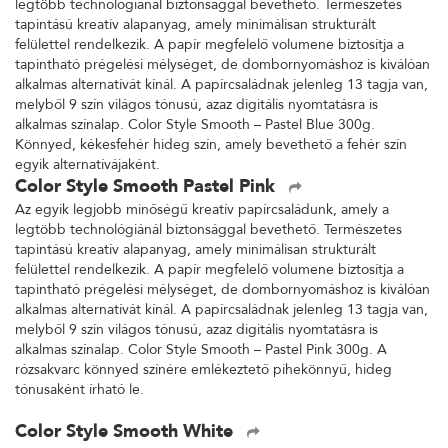
legtöbb technológiánál biztonsággal bevethető. Természetes
tapintású kreatív alapanyag, amely minimálisan strukturált
felülettel rendelkezik. A papír megfelelő volumene biztosítja a
tapintható prégelési mélységet, de dombornyomáshoz is kiválóan
alkalmas alternatívát kínál. A papírcsaládnak jelenleg 13 tagja van,
melyből 9 szín világos tónusú, azaz digitális nyomtatásra is
alkalmas színalap. Color Style Smooth – Pastel Blue 300g.
Könnyed, kékesfehér hideg szín, amely bevethető a fehér szín
egyik alternatívájaként.
Color Style Smooth Pastel Pink
Az egyik legjobb minőségű kreatív papírcsaládunk, amely a
legtöbb technológiánál biztonsággal bevethető. Természetes
tapintású kreatív alapanyag, amely minimálisan strukturált
felülettel rendelkezik. A papír megfelelő volumene biztosítja a
tapintható prégelési mélységet, de dombornyomáshoz is kiválóan
alkalmas alternatívát kínál. A papírcsaládnak jelenleg 13 tagja van,
melyből 9 szín világos tónusú, azaz digitális nyomtatásra is
alkalmas színalap. Color Style Smooth – Pastel Pink 300g. A
rózsakvarc könnyed színére emlékeztető pihekönnyű, hideg
tónusaként írható le.
Color Style Smooth White