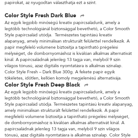
papírokat, az nyugodtan választhatja ezt a színt.
Color Style Fresh Dark Blue
Az egyik legjobb minőségű kreatív papírcsaládunk, amely a
legtöbb technológiánál biztonsággal bevethető, a Color Smooth
Style papírcsalád utódja. Természetes tapintású kreatív
alapanyag, amely minimálisan strukturált felülettel rendelkezik. A
papír megfelelő volumene biztosítja a tapintható prégelési
mélységet, de dombornyomáshoz is kiválóan alkalmas alternatívát
kínál. A papírcsaládnak jelenleg 13 tagja van, melyből 9 szín
világos tónusú, azaz digitális nyomtatásra is alkalmas színalap.
Color Style Fresh – Dark Blue 300g. A fekete papír egyik
tökéletes, időtlen, kellően komoly megjelenésű alternatívája.
Color Style Fresh Deep Black
Az egyik legjobb minőségű kreatív papírcsaládunk, amely a
legtöbb technológiánál biztonsággal bevethető, a Color Smooth
Style papírcsalád utódja. Természetes tapintású kreatív alapanyag,
amely minimálisan strukturált felülettel rendelkezik. A papír
megfelelő volumene biztosítja a tapintható prégelési mélységet,
de dombornyomáshoz is kiválóan alkalmas alternatívát kínál. A
papírcsaládnak jelenleg 13 tagja van, melyből 9 szín világos
tónusú, azaz digitális nyomtatásra is alkalmas színalap. Color Style