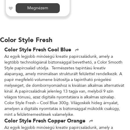
Megnézem
Color Style Fresh
Color Style Fresh Cool Blue
Az egyik legjobb minőségű kreatív papírcsaládunk, amely a
legtöbb technológiánál biztonsággal bevethető, a Color Smooth
Style papírcsalád utódja. Természetes tapintású kreatív
alapanyag, amely minimálisan strukturált felülettel rendelkezik. A
papír megfelelő volumene biztosítja a tapintható prégelési
mélységet, de dombornyomáshoz is kiválóan alkalmas alternatívát
kínál. A papírcsaládnak jelenleg 13 tagja van, melyből 9 szín
világos tónusú, azaz digitális nyomtatásra is alkalmas színalap.
Color Style Fresh – Cool Blue 300g. Világoskék hideg árnyalat,
amelyen a digitális nyomtatás is biztonsággal működik csakúgy,
mint a felületnemesítések valamelyike.
Color Style Fresh Copper Orange
Az egyik legjobb minőségű kreatív papírcsaládunk, amely a