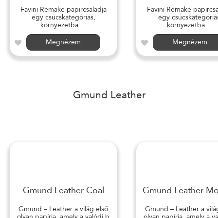
Favini Remake papírcsaládja
Favini Remake papírcsa
egy csúcskategóriás,
egy csúcskategóriá
környezetba ...
környezetba ...
Megnézem
Megnézem
Gmund Leather
Gmund Leather Coal
Gmund Leather M
Gmund – Leather a világ első
Gmund – Leather a vilá
olyan papírja, amely a valódi b
olyan papírja, amely a v