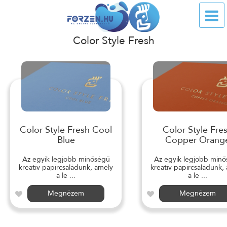
Color Style Fresh
Color Style Fresh Cool
Color Style Fre
Blue
Copper Orang
Az egyik legjobb minőségű
Az egyik legjobb min
kreatív papírcsaládunk, amely
kreatív papírcsaládunk,
a le ...
a le ...
Megnézem
Megnézem