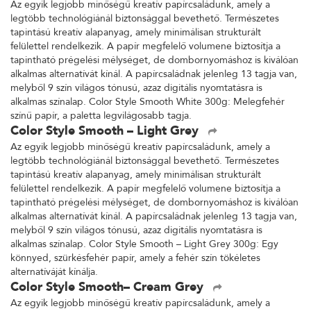
Az egyik legjobb minőségű kreatív papírcsaládunk, amely a
legtöbb technológiánál biztonsággal bevethető. Természetes
tapintású kreatív alapanyag, amely minimálisan strukturált
felülettel rendelkezik. A papír megfelelő volumene biztosítja a
tapintható prégelési mélységet, de dombornyomáshoz is kiválóan
alkalmas alternatívát kínál. A papírcsaládnak jelenleg 13 tagja van,
melyből 9 szín világos tónusú, azaz digitális nyomtatásra is
alkalmas színalap. Color Style Smooth White 300g: Melegfehér
színű papír, a paletta legvilágosabb tagja.
Color Style Smooth – Light Grey
Az egyik legjobb minőségű kreatív papírcsaládunk, amely a
legtöbb technológiánál biztonsággal bevethető. Természetes
tapintású kreatív alapanyag, amely minimálisan strukturált
felülettel rendelkezik. A papír megfelelő volumene biztosítja a
tapintható prégelési mélységet, de dombornyomáshoz is kiválóan
alkalmas alternatívát kínál. A papírcsaládnak jelenleg 13 tagja van,
melyből 9 szín világos tónusú, azaz digitális nyomtatásra is
alkalmas színalap. Color Style Smooth – Light Grey 300g: Egy
könnyed, szürkésfehér papír, amely a fehér szín tökéletes
alternatíváját kínálja.
Color Style Smooth– Cream Grey
Az egyik legjobb minőségű kreatív papírcsaládunk, amely a