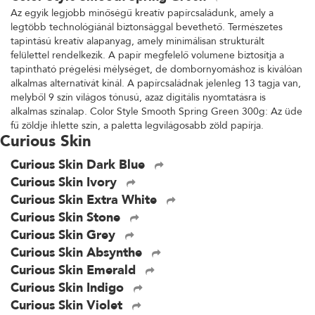
Az egyik legjobb minőségű kreatív papírcsaládunk, amely a
legtöbb technológiánál biztonsággal bevethető. Természetes
tapintású kreatív alapanyag, amely minimálisan strukturált
felülettel rendelkezik. A papír megfelelő volumene biztosítja a
tapintható prégelési mélységet, de dombornyomáshoz is kiválóan
alkalmas alternatívát kínál. A papírcsaládnak jelenleg 13 tagja van,
melyből 9 szín világos tónusú, azaz digitális nyomtatásra is
alkalmas színalap. Color Style Smooth Spring Green 300g: Az üde
fű zöldje ihlette szín, a paletta legvilágosabb zöld papírja.
Curious Skin
Curious Skin Dark Blue
Curious Skin Ivory
Curious Skin Extra White
Curious Skin Stone
Curious Skin Grey
Curious Skin Absynthe
Curious Skin Emerald
Curious Skin Indigo
Curious Skin Violet