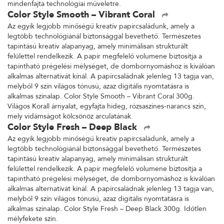
mindenfajta technológiai műveletre.
Color Style Smooth – Vibrant Coral
Az egyik legjobb minőségű kreatív papírcsaládunk, amely a
legtöbb technológiánál biztonsággal bevethető. Természetes
tapintású kreatív alapanyag, amely minimálisan strukturált
felülettel rendelkezik. A papír megfelelő volumene biztosítja a
tapintható prégelési mélységet, de dombornyomáshoz is kiválóan
alkalmas alternatívát kínál. A papírcsaládnak jelenleg 13 tagja van,
melyből 9 szín világos tónusú, azaz digitális nyomtatásra is
alkalmas színalap. Color Style Smooth – Vibrant Coral 300g.
Világos Korall árnyalat, egyfajta hideg, rózsaszínes-narancs szín,
mely vidámságot kölcsönöz arculatának.
Color Style Fresh – Deep Black
Az egyik legjobb minőségű kreatív papírcsaládunk, amely a
legtöbb technológiánál biztonsággal bevethető. Természetes
tapintású kreatív alapanyag, amely minimálisan strukturált
felülettel rendelkezik. A papír megfelelő volumene biztosítja a
tapintható prégelési mélységet, de dombornyomáshoz is kiválóan
alkalmas alternatívát kínál. A papírcsaládnak jelenleg 13 tagja van,
melyből 9 szín világos tónusú, azaz digitális nyomtatásra is
alkalmas színalap. Color Style Fresh – Deep Black 300g. Időtlen
mélyfekete szín.