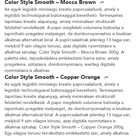
Color Style Smooth – Mocca Brown
Az egyik legjobb minőségű kreatív papírcsaládunk, amely a
legtöbb technológiánál biztonsággal bevethető. Természetes
tapintású kreatív alapanyag, amely minimálisan strukturált
felülettel rendelkezik. A papír megfelelő volumene biztosítja a
tapintható prégelési mélységet, de dombornyomáshoz is kiválóan
alkalmas alternatívát kínál. A papírcsaládnak jelenleg 13 tagja van,
melyből 9 szín világos tónusú, azaz digitális nyomtatásra is
alkalmas színalap. Color Style Smooth – Mocca Brown 300g. A
paletta első, tejcsokoládéra emlékeztető barna színe, amely
prégelésre, szitázásra, dombornyomásra, esetleg digitális
nyomtatásra is alkalmas.
Color Style Smooth – Copper Orange
Az egyik legjobb minőségű kreatív papírcsaládunk, amely a
legtöbb technológiánál biztonsággal bevethető. Természetes
tapintású kreatív alapanyag, amely minimálisan strukturált
felülettel rendelkezik. A papír megfelelő volumene biztosítja a
tapintható prégelési mélységet, de dombornyomáshoz is kiválóan
alkalmas alternatívát kínál. A papírcsaládnak jelenleg 13 tagja van,
melyből 9 szín világos tónusú, azaz digitális nyomtatásra is
alkalmas színalap. Color Style Smooth – Copper Orange 300g.
Egy világos tónusú terrakottára emlékeztető szín, amely alkalmas