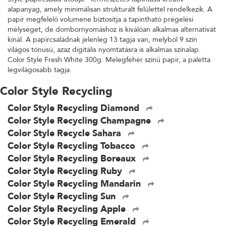
alapanyag, amely minimálisan strukturált felülettel rendelkezik. A
papír megfelelő volumene biztosítja a tapintható prégelési
mélységet, de dombornyomáshoz is kiválóan alkalmas alternatívát
kínál. A papírcsaládnak jelenleg 13 tagja van, melyből 9 szín
világos tónusú, azaz digitális nyomtatásra is alkalmas színalap.
Color Style Fresh White 300g: Melegfehér színű papír, a paletta
legvilágosabb tagja.
Color Style Recycling
Color Style Recycling Diamond
Color Style Recycling Champagne
Color Style Recycle Sahara
Color Style Recycling Tobacco
Color Style Recycling Boreaux
Color Style Recycling Ruby
Color Style Recycling Mandarin
Color Style Recycling Sun
Color Style Recycling Apple
Color Style Recycling Emerald