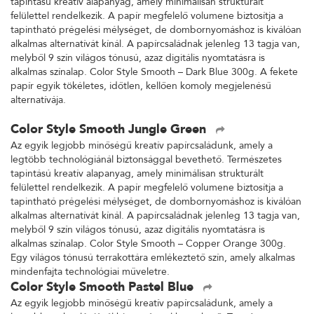
tapintású kreatív alapanyag, amely minimálisan strukturált
felülettel rendelkezik. A papír megfelelő volumene biztosítja a
tapintható prégelési mélységet, de dombornyomáshoz is kiválóan
alkalmas alternatívát kínál. A papírcsaládnak jelenleg 13 tagja van,
melyből 9 szín világos tónusú, azaz digitális nyomtatásra is
alkalmas színalap. Color Style Smooth – Dark Blue 300g. A fekete
papír egyik tökéletes, időtlen, kellően komoly megjelenésű
alternatívája.
Color Style Smooth Jungle Green
Az egyik legjobb minőségű kreatív papírcsaládunk, amely a
legtöbb technológiánál biztonsággal bevethető. Természetes
tapintású kreatív alapanyag, amely minimálisan strukturált
felülettel rendelkezik. A papír megfelelő volumene biztosítja a
tapintható prégelési mélységet, de dombornyomáshoz is kiválóan
alkalmas alternatívát kínál. A papírcsaládnak jelenleg 13 tagja van,
melyből 9 szín világos tónusú, azaz digitális nyomtatásra is
alkalmas színalap. Color Style Smooth – Copper Orange 300g.
Egy világos tónusú terrakottára emlékeztető szín, amely alkalmas
mindenfajta technológiai műveletre.
Color Style Smooth Pastel Blue
Az egyik legjobb minőségű kreatív papírcsaládunk, amely a