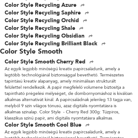
Color Style Recycling Azure
Color Style Recycling Saphire
Color Style Recycling Orchid
Color Style Recycling Shale
Color Style Recycling Obsidian
Color Style Recycling Brilliant Black
Color Style Smooth
Color Style Smooth Cherry Red
Az egyik legjobb minőségű kreatív papírcsaládunk, amely a
legtöbb technológiánál biztonsággal bevethető. Természetes
tapintású kreatív alapanyag, amely minimálisan strukturált
felülettel rendelkezik. A papír megfelelő volumene biztosítja a
tapintható prégelési mélységet, de dombornyomáshoz is kiválóan
alkalmas alternatívát kínál. A papírcsaládnak jelenleg 13 tagja van,
melyből 9 szín világos tónusú, azaz digitális nyomtatásra is
alkalmas színalap. Color Style - Cherry Red 300g: Tűzpiros,
klasszikus színű papír, ami digitális nyomtatásra alkalmas.
Color Style Smooth Cool Blue
Az egyik legjobb minőségű kreatív papírcsaládunk, amely a