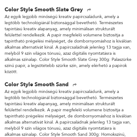
Color Style Smooth Slate Grey
Az egyik legjobb minőségű kreatív papírcsaládunk, amely a
legtöbb technológiánál biztonsággal bevethető. Természetes
tapintású kreatív alapanyag, amely minimálisan strukturált
felülettel rendelkezik. A papír megfelelő volumene biztosítja a
tapintható prégelési mélységet, de dombornyomáshoz is kiválóan
alkalmas alternatívát kínál. A papírcsaládnak jelenleg 13 tagja van,
melyből 9 szín világos tónusú, azaz digitális nyomtatásra is
alkalmas színalap. Color Style Smooth Slate Grey 300g: Palaszürke
színű papír, a legsötétebb szürke szín, amely elérhető a papírok
között.
Color Style Smooth Sand
Az egyik legjobb minőségű kreatív papírcsaládunk, amely a
legtöbb technológiánál biztonsággal bevethető. Természetes
tapintású kreatív alapanyag, amely minimálisan strukturált
felülettel rendelkezik. A papír megfelelő volumene biztosítja a
tapintható prégelési mélységet, de dombornyomáshoz is kiválóan
alkalmas alternatívát kínál. A papírcsaládnak jelenleg 13 tagja van,
melyből 9 szín világos tónusú, azaz digitális nyomtatásra is
alkalmas színalap. Color Style Smooth Sand 300g: Homokszínű,