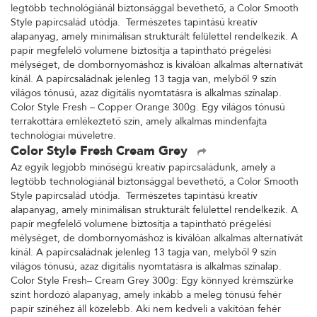
legtöbb technológiánál biztonsággal bevethető, a Color Smooth
Style papírcsalád utódja. Természetes tapintású kreatív
alapanyag, amely minimálisan strukturált felülettel rendelkezik. A
papír megfelelő volumene biztosítja a tapintható prégelési
mélységet, de dombornyomáshoz is kiválóan alkalmas alternatívát
kínál. A papírcsaládnak jelenleg 13 tagja van, melyből 9 szín
világos tónusú, azaz digitális nyomtatásra is alkalmas színalap.
Color Style Fresh – Copper Orange 300g. Egy világos tónusú
terrakottára emlékeztető szín, amely alkalmas mindenfajta
technológiai műveletre.
Color Style Fresh Cream Grey
Az egyik legjobb minőségű kreatív papírcsaládunk, amely a
legtöbb technológiánál biztonsággal bevethető, a Color Smooth
Style papírcsalád utódja. Természetes tapintású kreatív
alapanyag, amely minimálisan strukturált felülettel rendelkezik. A
papír megfelelő volumene biztosítja a tapintható prégelési
mélységet, de dombornyomáshoz is kiválóan alkalmas alternatívát
kínál. A papírcsaládnak jelenleg 13 tagja van, melyből 9 szín
világos tónusú, azaz digitális nyomtatásra is alkalmas színalap.
Color Style Fresh– Cream Grey 300g: Egy könnyed krémszürke
színt hordozó alapanyag, amely inkább a meleg tónusú fehér
papír színéhez áll közelebb. Aki nem kedveli a vakítóan fehér