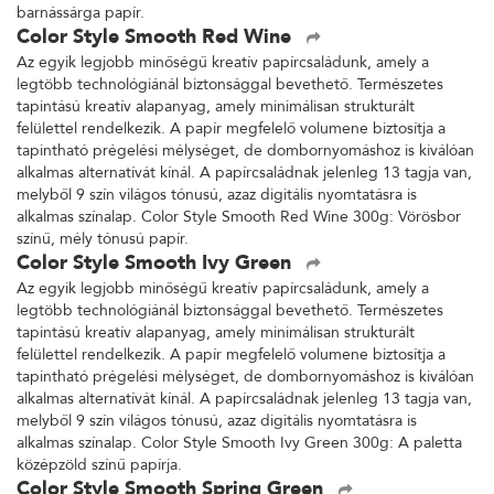
barnássárga papír.
Color Style Smooth Red Wine
Az egyik legjobb minőségű kreatív papírcsaládunk, amely a
legtöbb technológiánál biztonsággal bevethető. Természetes
tapintású kreatív alapanyag, amely minimálisan strukturált
felülettel rendelkezik. A papír megfelelő volumene biztosítja a
tapintható prégelési mélységet, de dombornyomáshoz is kiválóan
alkalmas alternatívát kínál. A papírcsaládnak jelenleg 13 tagja van,
melyből 9 szín világos tónusú, azaz digitális nyomtatásra is
alkalmas színalap. Color Style Smooth Red Wine 300g: Vörösbor
színű, mély tónusú papír.
Color Style Smooth Ivy Green
Az egyik legjobb minőségű kreatív papírcsaládunk, amely a
legtöbb technológiánál biztonsággal bevethető. Természetes
tapintású kreatív alapanyag, amely minimálisan strukturált
felülettel rendelkezik. A papír megfelelő volumene biztosítja a
tapintható prégelési mélységet, de dombornyomáshoz is kiválóan
alkalmas alternatívát kínál. A papírcsaládnak jelenleg 13 tagja van,
melyből 9 szín világos tónusú, azaz digitális nyomtatásra is
alkalmas színalap. Color Style Smooth Ivy Green 300g: A paletta
középzöld színű papírja.
Color Style Smooth Spring Green