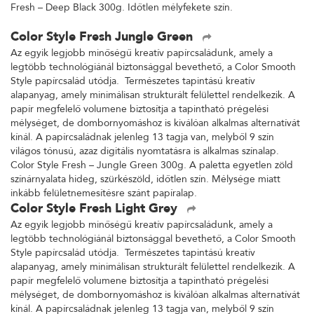
Fresh – Deep Black 300g. Időtlen mélyfekete szín.
Color Style Fresh Jungle Green
Az egyik legjobb minőségű kreatív papírcsaládunk, amely a
legtöbb technológiánál biztonsággal bevethető, a Color Smooth
Style papírcsalád utódja. Természetes tapintású kreatív
alapanyag, amely minimálisan strukturált felülettel rendelkezik. A
papír megfelelő volumene biztosítja a tapintható prégelési
mélységet, de dombornyomáshoz is kiválóan alkalmas alternatívát
kínál. A papírcsaládnak jelenleg 13 tagja van, melyből 9 szín
világos tónusú, azaz digitális nyomtatásra is alkalmas színalap.
Color Style Fresh – Jungle Green 300g. A paletta egyetlen zöld
színárnyalata hideg, szürkészöld, időtlen szín. Mélysége miatt
inkább felületnemesítésre szánt papíralap.
Color Style Fresh Light Grey
Az egyik legjobb minőségű kreatív papírcsaládunk, amely a
legtöbb technológiánál biztonsággal bevethető, a Color Smooth
Style papírcsalád utódja. Természetes tapintású kreatív
alapanyag, amely minimálisan strukturált felülettel rendelkezik. A
papír megfelelő volumene biztosítja a tapintható prégelési
mélységet, de dombornyomáshoz is kiválóan alkalmas alternatívát
kínál. A papírcsaládnak jelenleg 13 tagja van, melyből 9 szín