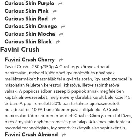
Curious Skin Purple
Curious Skin Pink
Curious Skin Red
Curious Skin Orange
Curious Skin Mocha
Curious Skin Black
Favini Crush
Favini Crush Cherry
Favini Crush - 250g/350g A Crush egy környezetbarát
papírcsalád, melynél különböző gyümölcsök és növények
melléktermékeit használják fel a gyártás során, így azok szemcséi a
mázolatlan felületen keresztül láthatóvá, illetve tapinthatóvá
válnak. A papírcsaládban szereplő papírok annak megfelelően
kapták elnevezéseiket, mely növény daráléka került bele közel 15
%-ban. A papír emellett 30%-ban tartalmaz újrahasznosított
hulladékot és 100%-ban zöldenergiával állítják elő. A Crush
papírcsalád több színben érhető el.
Crush - Cherry:
nem túl tüzes,
piros árnyalatú enyhén szemcsés papíralap. Alkalmas mindenfajta
nyomdai technológiára, így szendvicskártyák alappapírjaként is.
Favini Crush Almond