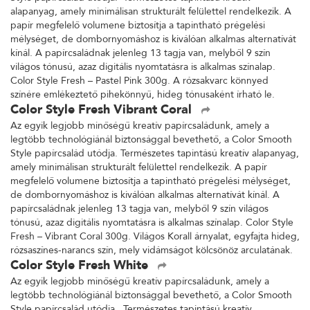
alapanyag, amely minimálisan strukturált felülettel rendelkezik. A
papír megfelelő volumene biztosítja a tapintható prégelési
mélységet, de dombornyomáshoz is kiválóan alkalmas alternatívát
kínál. A papírcsaládnak jelenleg 13 tagja van, melyből 9 szín
világos tónusú, azaz digitális nyomtatásra is alkalmas színalap.
Color Style Fresh – Pastel Pink 300g. A rózsakvarc könnyed
színére emlékeztető pihekönnyű, hideg tónusaként írható le.
Color Style Fresh Vibrant Coral
Az egyik legjobb minőségű kreatív papírcsaládunk, amely a
legtöbb technológiánál biztonsággal bevethető, a Color Smooth
Style papírcsalád utódja. Természetes tapintású kreatív alapanyag,
amely minimálisan strukturált felülettel rendelkezik. A papír
megfelelő volumene biztosítja a tapintható prégelési mélységet,
de dombornyomáshoz is kiválóan alkalmas alternatívát kínál. A
papírcsaládnak jelenleg 13 tagja van, melyből 9 szín világos
tónusú, azaz digitális nyomtatásra is alkalmas színalap. Color Style
Fresh – Vibrant Coral 300g. Világos Korall árnyalat, egyfajta hideg,
rózsaszínes-narancs szín, mely vidámságot kölcsönöz arculatának.
Color Style Fresh White
Az egyik legjobb minőségű kreatív papírcsaládunk, amely a
legtöbb technológiánál biztonsággal bevethető, a Color Smooth
Style papírcsalád utódja. Természetes tapintású kreatív