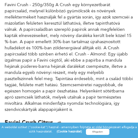
Favini Crush - 250g/350g A Crush egy környezetbarát
papírcsalád, melynél különböző gyümölcsök és növények
melléktermékeit használják fel a gyártás során, így azok szemcséi a
mázolatlan felületen keresztül láthatóvá, illetve tapinthatóvá
válnak. A papírcsaládban szereplő papírok annak megfelelően
kapták elnevezéseiket, mely növény daráléka került bele közel 15
%-ban. A papír emellett 30%-ban tartalmaz újrahasznosított
hulladékot és 100%-ban zöldenergiával állítják elő. A Crush
papírcsalád több színben érhető el. Crush - Almond: Egy újabb
izgalmas papír a Favini cégtől, aki ebbe a papírba a mandula
héjának púderes-barna héjának darálékat csempészte, illetve a
mandula egyéb növényi részeit, mely egy mélyebb
pasztellszínnek felel meg. Tapintása érdesebb, mint a család többi
tagjáé, felülete matt hatású. Szemcseméretei nagyobbak, de
egészen homogén a papír összhatása. Helyenként sötétbarna
apró szemcsék láthatók, melyek utalnak a papír természetes
mivoltára. Alkalmas mindenfajta nyomdai technológiára, így
szendvicskártyák alappapírjaként is.
Favini Crush Citrus
A weboldal sütiket ("cookie-kat") használ - amennyiben folytatja az oldal böngészését elfogadja a
Favini Crush - 250g/350g A Crush egy környezetbarát
sütik használatát.
(Cookie használat)
papírcsalád, melynél különböző gyümölcsök és növények