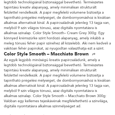
legtöbb technológiánál biztonsággal bevethető. Természetes
tapintású kreatív alapanyag, amely minimálisan strukturált
felülettel rendelkezik. A papír megfelelő volumene biztosítja a
tapintható prégelési mélységet, de dombornyomáshoz is kiválóan
alkalmas alternatívát kínál. A papírcsaládnak jelenleg 13 tagja van,
melyből 9 szín világos tónusú, azaz digitális nyomtatásra is
alkalmas színalap. Color Style Smooth– Cream Grey 300g: Egy
könnyed krémszürke színt hordozó alapanyag, amely inkább a
meleg tónusú fehér papír színéhez áll közelebb. Aki nem kedveli a
vakítóan fehér papírokat, az nyugodtan választhatja ezt a színt.
Color Style Smooth – Macchiato Brown
Az egyik legjobb minőségű kreatív papírcsaládunk, amely a
legtöbb technológiánál biztonsággal bevethető. Természetes
tapintású kreatív alapanyag, amely minimálisan strukturált
felülettel rendelkezik. A papír megfelelő volumene biztosítja a
tapintható prégelési mélységet, de dombornyomáshoz is kiválóan
alkalmas alternatívát kínál. A papírcsaládnak jelenleg 13 tagja van,
melyből 9 szín világos tónusú, azaz digitális nyomtatásra is
alkalmas színalap. Color Style Smooth – Macchiato Brown 300g:
Valóban egy kellemes tejeskávénak megfeleltethető a színvilága,
digitális nyomtatásra alkalmas színmélységet ad.