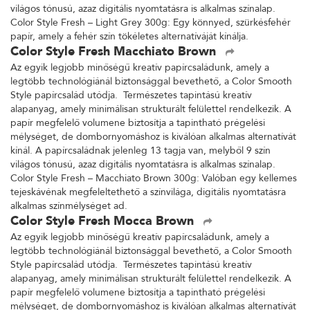
világos tónusú, azaz digitális nyomtatásra is alkalmas színalap.
Color Style Fresh – Light Grey 300g: Egy könnyed, szürkésfehér
papír, amely a fehér szín tökéletes alternatíváját kínálja.
Color Style Fresh Macchiato Brown
Az egyik legjobb minőségű kreatív papírcsaládunk, amely a
legtöbb technológiánál biztonsággal bevethető, a Color Smooth
Style papírcsalád utódja. Természetes tapintású kreatív
alapanyag, amely minimálisan strukturált felülettel rendelkezik. A
papír megfelelő volumene biztosítja a tapintható prégelési
mélységet, de dombornyomáshoz is kiválóan alkalmas alternatívát
kínál. A papírcsaládnak jelenleg 13 tagja van, melyből 9 szín
világos tónusú, azaz digitális nyomtatásra is alkalmas színalap.
Color Style Fresh – Macchiato Brown 300g: Valóban egy kellemes
tejeskávénak megfeleltethető a színvilága, digitális nyomtatásra
alkalmas színmélységet ad.
Color Style Fresh Mocca Brown
Az egyik legjobb minőségű kreatív papírcsaládunk, amely a
legtöbb technológiánál biztonsággal bevethető, a Color Smooth
Style papírcsalád utódja. Természetes tapintású kreatív
alapanyag, amely minimálisan strukturált felülettel rendelkezik. A
papír megfelelő volumene biztosítja a tapintható prégelési
mélységet, de dombornyomáshoz is kiválóan alkalmas alternatívát