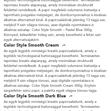
legtöbb technológiánál biztonsággal bevethető. Természetes
tapintású kreatív alapanyag, amely minimálisan strukturált
felülettel rendelkezik. A papír megfelelő volumene biztosítja a
tapintható prégelési mélységet, de dombornyomáshoz is kiválóan
alkalmas alternatívát kínál. A papírcsaládnak jelenleg 13 tagja van,
melyből 9 szín világos tónusú, azaz digitális nyomtatásra is
alkalmas színalap. Color Style Smooth – Pastel Blue 300g.
Könnyed, kékesfehér hideg szín, amely bevethető a fehér szín
egyik alternatívájaként.
Color Style Smooth Cream
Az egyik legjobb minőségű kreatív papírcsaládunk, amely a
legtöbb technológiánál biztonsággal bevethető. Természetes
tapintású kreatív alapanyag, amely minimálisan strukturált
felülettel rendelkezik. A papír megfelelő volumene biztosítja a
tapintható prégelési mélységet, de dombornyomáshoz is kiválóan
alkalmas alternatívát kínál. A papírcsaládnak jelenleg 13 tagja van,
melyből 9 szín világos tónusú, azaz digitális nyomtatásra is
alkalmas színalap. Color Style Smooth Cream 300g: Enyhén
sárgásfehér színű papír, a paletta egyik világos tónusú tagja.
Color Style Smooth Dark Blue
Az egyik legjobb minőségű kreatív papírcsaládunk, amely a
legtöbb technológiánál biztonsággal bevethető. Természetes