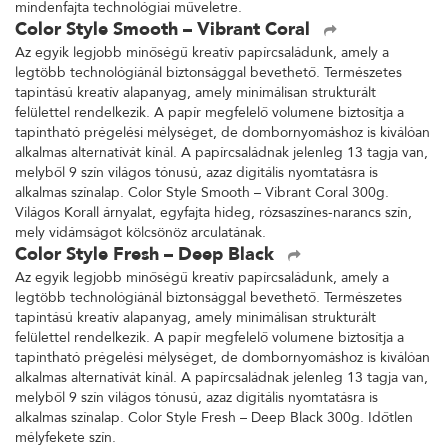
mindenfajta technológiai műveletre.
Color Style Smooth – Vibrant Coral
Az egyik legjobb minőségű kreatív papírcsaládunk, amely a
legtöbb technológiánál biztonsággal bevethető. Természetes
tapintású kreatív alapanyag, amely minimálisan strukturált
felülettel rendelkezik. A papír megfelelő volumene biztosítja a
tapintható prégelési mélységet, de dombornyomáshoz is kiválóan
alkalmas alternatívát kínál. A papírcsaládnak jelenleg 13 tagja van,
melyből 9 szín világos tónusú, azaz digitális nyomtatásra is
alkalmas színalap. Color Style Smooth – Vibrant Coral 300g.
Világos Korall árnyalat, egyfajta hideg, rózsaszínes-narancs szín,
mely vidámságot kölcsönöz arculatának.
Color Style Fresh – Deep Black
Az egyik legjobb minőségű kreatív papírcsaládunk, amely a
legtöbb technológiánál biztonsággal bevethető. Természetes
tapintású kreatív alapanyag, amely minimálisan strukturált
felülettel rendelkezik. A papír megfelelő volumene biztosítja a
tapintható prégelési mélységet, de dombornyomáshoz is kiválóan
alkalmas alternatívát kínál. A papírcsaládnak jelenleg 13 tagja van,
melyből 9 szín világos tónusú, azaz digitális nyomtatásra is
alkalmas színalap. Color Style Fresh – Deep Black 300g. Időtlen
mélyfekete szín.