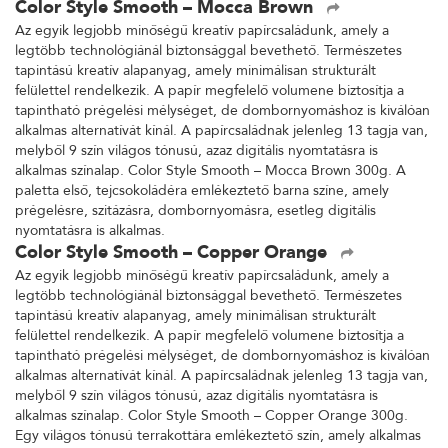
Color Style Smooth – Mocca Brown
Az egyik legjobb minőségű kreatív papírcsaládunk, amely a
legtöbb technológiánál biztonsággal bevethető. Természetes
tapintású kreatív alapanyag, amely minimálisan strukturált
felülettel rendelkezik. A papír megfelelő volumene biztosítja a
tapintható prégelési mélységet, de dombornyomáshoz is kiválóan
alkalmas alternatívát kínál. A papírcsaládnak jelenleg 13 tagja van,
melyből 9 szín világos tónusú, azaz digitális nyomtatásra is
alkalmas színalap. Color Style Smooth – Mocca Brown 300g. A
paletta első, tejcsokoládéra emlékeztető barna színe, amely
prégelésre, szitázásra, dombornyomásra, esetleg digitális
nyomtatásra is alkalmas.
Color Style Smooth – Copper Orange
Az egyik legjobb minőségű kreatív papírcsaládunk, amely a
legtöbb technológiánál biztonsággal bevethető. Természetes
tapintású kreatív alapanyag, amely minimálisan strukturált
felülettel rendelkezik. A papír megfelelő volumene biztosítja a
tapintható prégelési mélységet, de dombornyomáshoz is kiválóan
alkalmas alternatívát kínál. A papírcsaládnak jelenleg 13 tagja van,
melyből 9 szín világos tónusú, azaz digitális nyomtatásra is
alkalmas színalap. Color Style Smooth – Copper Orange 300g.
Egy világos tónusú terrakottára emlékeztető szín, amely alkalmas