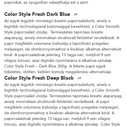
papírokat, az nyugodtan választhatja ezt a színt.
Color Style Fresh Dark Blue
Az egyik legjobb minőségű kreatív papírcsaládunk, amely a
legtöbb technológiánál biztonsággal bevethető, a Color Smooth
Style papírcsalád utódja. Természetes tapintású kreatív
alapanyag, amely minimálisan strukturált felülettel rendelkezik. A
papír megfelelő volumene biztosítja a tapintható prégelési
mélységet, de dombornyomáshoz is kiválóan alkalmas alternatívát
kínál. A papírcsaládnak jelenleg 13 tagja van, melyből 9 szín
világos tónusú, azaz digitális nyomtatásra is alkalmas színalap.
Color Style Fresh – Dark Blue 300g. A fekete papír egyik
tökéletes, időtlen, kellően komoly megjelenésű alternatívája.
Color Style Fresh Deep Black
Az egyik legjobb minőségű kreatív papírcsaládunk, amely a
legtöbb technológiánál biztonsággal bevethető, a Color Smooth
Style papírcsalád utódja. Természetes tapintású kreatív alapanyag,
amely minimálisan strukturált felülettel rendelkezik. A papír
megfelelő volumene biztosítja a tapintható prégelési mélységet,
de dombornyomáshoz is kiválóan alkalmas alternatívát kínál. A
papírcsaládnak jelenleg 13 tagja van, melyből 9 szín világos
tónusú, azaz digitális nyomtatásra is alkalmas színalap. Color Style