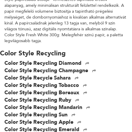
alapanyag, amely minimálisan strukturált felülettel rendelkezik. A
papír megfelelő volumene biztosítja a tapintható prégelési
mélységet, de dombornyomáshoz is kiválóan alkalmas alternatívát
kínál. A papírcsaládnak jelenleg 13 tagja van, melyből 9 szín
világos tónusú, azaz digitális nyomtatásra is alkalmas színalap.
Color Style Fresh White 300g: Melegfehér színű papír, a paletta
legvilágosabb tagja.
Color Style Recycling
Color Style Recycling Diamond
Color Style Recycling Champagne
Color Style Recycle Sahara
Color Style Recycling Tobacco
Color Style Recycling Boreaux
Color Style Recycling Ruby
Color Style Recycling Mandarin
Color Style Recycling Sun
Color Style Recycling Apple
Color Style Recycling Emerald