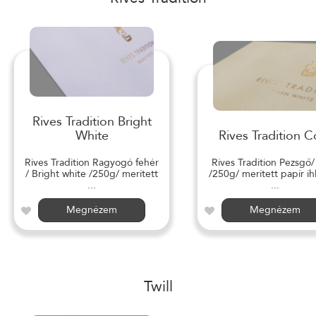
Rives Tradition Bright
White
Rives Tradition C
Rives Tradition Ragyogó fehér
Rives Tradition Pezsgő
/ Bright white /250g/ merített
/250g/ merített papír ihl
...
...
Megnézem
Megnézem
Twill