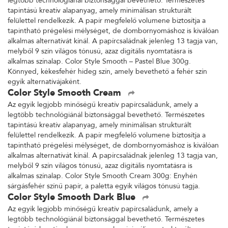
legtöbb technológiánál biztonsággal bevethető. Természetes
tapintású kreatív alapanyag, amely minimálisan strukturált
felülettel rendelkezik. A papír megfelelő volumene biztosítja a
tapintható prégelési mélységet, de dombornyomáshoz is kiválóan
alkalmas alternatívát kínál. A papírcsaládnak jelenleg 13 tagja van,
melyből 9 szín világos tónusú, azaz digitális nyomtatásra is
alkalmas színalap. Color Style Smooth – Pastel Blue 300g.
Könnyed, kékesfehér hideg szín, amely bevethető a fehér szín
egyik alternatívájaként.
Color Style Smooth Cream
Az egyik legjobb minőségű kreatív papírcsaládunk, amely a
legtöbb technológiánál biztonsággal bevethető. Természetes
tapintású kreatív alapanyag, amely minimálisan strukturált
felülettel rendelkezik. A papír megfelelő volumene biztosítja a
tapintható prégelési mélységet, de dombornyomáshoz is kiválóan
alkalmas alternatívát kínál. A papírcsaládnak jelenleg 13 tagja van,
melyből 9 szín világos tónusú, azaz digitális nyomtatásra is
alkalmas színalap. Color Style Smooth Cream 300g: Enyhén
sárgásfehér színű papír, a paletta egyik világos tónusú tagja.
Color Style Smooth Dark Blue
Az egyik legjobb minőségű kreatív papírcsaládunk, amely a
legtöbb technológiánál biztonsággal bevethető. Természetes