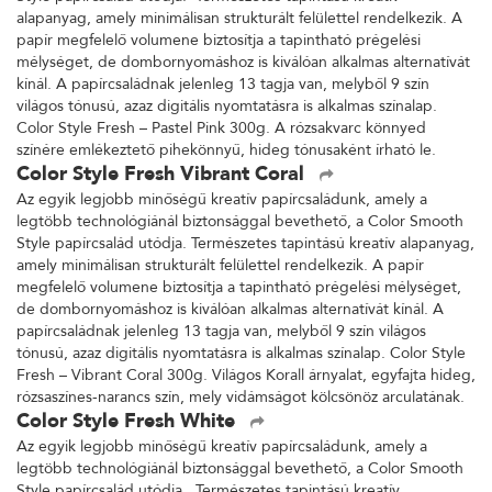
alapanyag, amely minimálisan strukturált felülettel rendelkezik. A
papír megfelelő volumene biztosítja a tapintható prégelési
mélységet, de dombornyomáshoz is kiválóan alkalmas alternatívát
kínál. A papírcsaládnak jelenleg 13 tagja van, melyből 9 szín
világos tónusú, azaz digitális nyomtatásra is alkalmas színalap.
Color Style Fresh – Pastel Pink 300g. A rózsakvarc könnyed
színére emlékeztető pihekönnyű, hideg tónusaként írható le.
Color Style Fresh Vibrant Coral
Az egyik legjobb minőségű kreatív papírcsaládunk, amely a
legtöbb technológiánál biztonsággal bevethető, a Color Smooth
Style papírcsalád utódja. Természetes tapintású kreatív alapanyag,
amely minimálisan strukturált felülettel rendelkezik. A papír
megfelelő volumene biztosítja a tapintható prégelési mélységet,
de dombornyomáshoz is kiválóan alkalmas alternatívát kínál. A
papírcsaládnak jelenleg 13 tagja van, melyből 9 szín világos
tónusú, azaz digitális nyomtatásra is alkalmas színalap. Color Style
Fresh – Vibrant Coral 300g. Világos Korall árnyalat, egyfajta hideg,
rózsaszínes-narancs szín, mely vidámságot kölcsönöz arculatának.
Color Style Fresh White
Az egyik legjobb minőségű kreatív papírcsaládunk, amely a
legtöbb technológiánál biztonsággal bevethető, a Color Smooth
Style papírcsalád utódja. Természetes tapintású kreatív