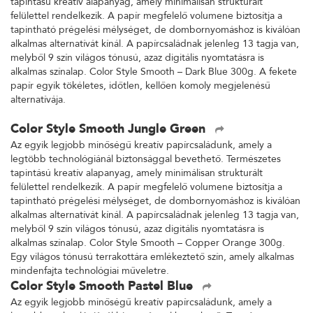
tapintású kreatív alapanyag, amely minimálisan strukturált
felülettel rendelkezik. A papír megfelelő volumene biztosítja a
tapintható prégelési mélységet, de dombornyomáshoz is kiválóan
alkalmas alternatívát kínál. A papírcsaládnak jelenleg 13 tagja van,
melyből 9 szín világos tónusú, azaz digitális nyomtatásra is
alkalmas színalap. Color Style Smooth – Dark Blue 300g. A fekete
papír egyik tökéletes, időtlen, kellően komoly megjelenésű
alternatívája.
Color Style Smooth Jungle Green
Az egyik legjobb minőségű kreatív papírcsaládunk, amely a
legtöbb technológiánál biztonsággal bevethető. Természetes
tapintású kreatív alapanyag, amely minimálisan strukturált
felülettel rendelkezik. A papír megfelelő volumene biztosítja a
tapintható prégelési mélységet, de dombornyomáshoz is kiválóan
alkalmas alternatívát kínál. A papírcsaládnak jelenleg 13 tagja van,
melyből 9 szín világos tónusú, azaz digitális nyomtatásra is
alkalmas színalap. Color Style Smooth – Copper Orange 300g.
Egy világos tónusú terrakottára emlékeztető szín, amely alkalmas
mindenfajta technológiai műveletre.
Color Style Smooth Pastel Blue
Az egyik legjobb minőségű kreatív papírcsaládunk, amely a