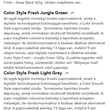
Fresh – Deep Black 300g. Időtlen mélyfekete szín.
Color Style Fresh Jungle Green
Az egyik legjobb minőségű kreatív papírcsaládunk, amely a
legtöbb technológiánál biztonsággal bevethető, a Color Smooth
Style papírcsalád utódja. Természetes tapintású kreatív
alapanyag, amely minimálisan strukturált felülettel rendelkezik. A
papír megfelelő volumene biztosítja a tapintható prégelési
mélységet, de dombornyomáshoz is kiválóan alkalmas alternatívát
kínál. A papírcsaládnak jelenleg 13 tagja van, melyből 9 szín
világos tónusú, azaz digitális nyomtatásra is alkalmas színalap.
Color Style Fresh – Jungle Green 300g. A paletta egyetlen zöld
színárnyalata hideg, szürkészöld, időtlen szín. Mélysége miatt
inkább felületnemesítésre szánt papíralap.
Color Style Fresh Light Grey
Az egyik legjobb minőségű kreatív papírcsaládunk, amely a
legtöbb technológiánál biztonsággal bevethető, a Color Smooth
Style papírcsalád utódja. Természetes tapintású kreatív
alapanyag, amely minimálisan strukturált felülettel rendelkezik. A
papír megfelelő volumene biztosítja a tapintható prégelési
mélységet, de dombornyomáshoz is kiválóan alkalmas alternatívát
kínál. A papírcsaládnak jelenleg 13 tagja van, melyből 9 szín