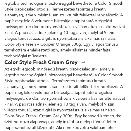
legtöbb technológiánál biztonsággal bevethető, a Color Smooth
Style papírcsalád utódja. Természetes tapintású kreatív
alapanyag, amely minimálisan strukturált felülettel rendelkezik. A
papír megfelelő volumene biztosítja a tapintható prégelési
mélységet, de dombornyomáshoz is kiválóan alkalmas alternatívát
kínál. A papírcsaládnak jelenleg 13 tagja van, melyből 9 szín
világos tónusú, azaz digitális nyomtatásra is alkalmas színalap.
Color Style Fresh – Copper Orange 300g. Egy világos tónusú
terrakottára emlékeztető szín, amely alkalmas mindenfajta
technológiai műveletre.
Color Style Fresh Cream Grey
Az egyik legjobb minőségű kreatív papírcsaládunk, amely a
legtöbb technológiánál biztonsággal bevethető, a Color Smooth
Style papírcsalád utódja. Természetes tapintású kreatív
alapanyag, amely minimálisan strukturált felülettel rendelkezik. A
papír megfelelő volumene biztosítja a tapintható prégelési
mélységet, de dombornyomáshoz is kiválóan alkalmas alternatívát
kínál. A papírcsaládnak jelenleg 13 tagja van, melyből 9 szín
világos tónusú, azaz digitális nyomtatásra is alkalmas színalap.
Color Style Fresh– Cream Grey 300g: Egy könnyed krémszürke
színt hordozó alapanyag, amely inkább a meleg tónusú fehér
papír színéhez áll közelebb. Aki nem kedveli a vakítóan fehér