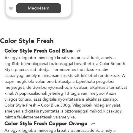
Megnézem
Color Style Fresh
Color Style Fresh Cool Blue
Az egyik legjobb minőségű kreatív papírcsaládunk, amely a
legtöbb technológiánál biztonsággal bevethető, a Color Smooth
Style papírcsalád utódja. Természetes tapintású kreatív
alapanyag, amely minimálisan strukturált felülettel rendelkezik. A
papír megfelelő volumene biztosítja a tapintható prégelési
mélységet, de dombornyomáshoz is kiválóan alkalmas alternatívát
kínál. A papírcsaládnak jelenleg 13 tagja van, melyből 9 szín
világos tónusú, azaz digitális nyomtatásra is alkalmas színalap.
Color Style Fresh – Cool Blue 300g. Világoskék hideg árnyalat,
amelyen a digitális nyomtatás is biztonsággal működik csakúgy,
mint a felületnemesítések valamelyike.
Color Style Fresh Copper Orange
Az egyik legjobb minőségű kreatív papírcsaládunk, amely a