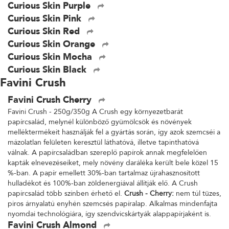
Curious Skin Purple
Curious Skin Pink
Curious Skin Red
Curious Skin Orange
Curious Skin Mocha
Curious Skin Black
Favini Crush
Favini Crush Cherry
Favini Crush - 250g/350g A Crush egy környezetbarát
papírcsalád, melynél különböző gyümölcsök és növények
melléktermékeit használják fel a gyártás során, így azok szemcséi a
mázolatlan felületen keresztül láthatóvá, illetve tapinthatóvá
válnak. A papírcsaládban szereplő papírok annak megfelelően
kapták elnevezéseiket, mely növény daráléka került bele közel 15
%-ban. A papír emellett 30%-ban tartalmaz újrahasznosított
hulladékot és 100%-ban zöldenergiával állítják elő. A Crush
papírcsalád több színben érhető el.
Crush - Cherry:
nem túl tüzes,
piros árnyalatú enyhén szemcsés papíralap. Alkalmas mindenfajta
nyomdai technológiára, így szendvicskártyák alappapírjaként is.
Favini Crush Almond