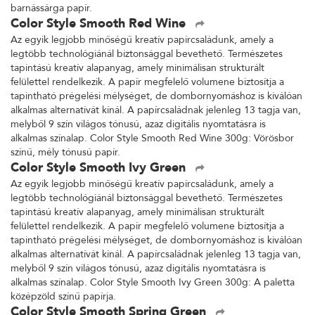
barnássárga papír.
Color Style Smooth Red Wine
Az egyik legjobb minőségű kreatív papírcsaládunk, amely a
legtöbb technológiánál biztonsággal bevethető. Természetes
tapintású kreatív alapanyag, amely minimálisan strukturált
felülettel rendelkezik. A papír megfelelő volumene biztosítja a
tapintható prégelési mélységet, de dombornyomáshoz is kiválóan
alkalmas alternatívát kínál. A papírcsaládnak jelenleg 13 tagja van,
melyből 9 szín világos tónusú, azaz digitális nyomtatásra is
alkalmas színalap. Color Style Smooth Red Wine 300g: Vörösbor
színű, mély tónusú papír.
Color Style Smooth Ivy Green
Az egyik legjobb minőségű kreatív papírcsaládunk, amely a
legtöbb technológiánál biztonsággal bevethető. Természetes
tapintású kreatív alapanyag, amely minimálisan strukturált
felülettel rendelkezik. A papír megfelelő volumene biztosítja a
tapintható prégelési mélységet, de dombornyomáshoz is kiválóan
alkalmas alternatívát kínál. A papírcsaládnak jelenleg 13 tagja van,
melyből 9 szín világos tónusú, azaz digitális nyomtatásra is
alkalmas színalap. Color Style Smooth Ivy Green 300g: A paletta
középzöld színű papírja.
Color Style Smooth Spring Green