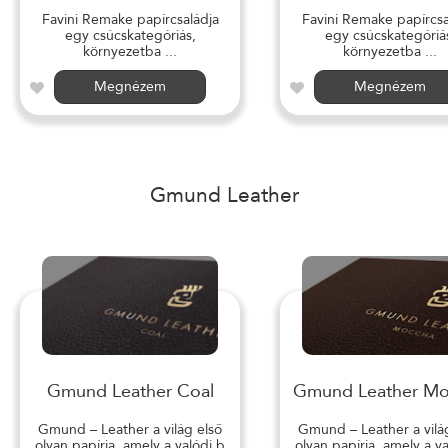
Favini Remake papírcsaládja
Favini Remake papírcsa
egy csúcskategóriás,
egy csúcskategóriá
környezetba ...
környezetba ...
Megnézem
Megnézem
Gmund Leather
Gmund Leather Coal
Gmund Leather M
Gmund – Leather a világ első
Gmund – Leather a vilá
olyan papírja, amely a valódi b
olyan papírja, amely a v