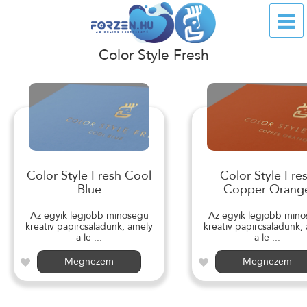
Color Style Fresh
Color Style Fresh Cool
Color Style Fre
Blue
Copper Orang
Az egyik legjobb minőségű
Az egyik legjobb min
kreatív papírcsaládunk, amely
kreatív papírcsaládunk,
a le ...
a le ...
Megnézem
Megnézem