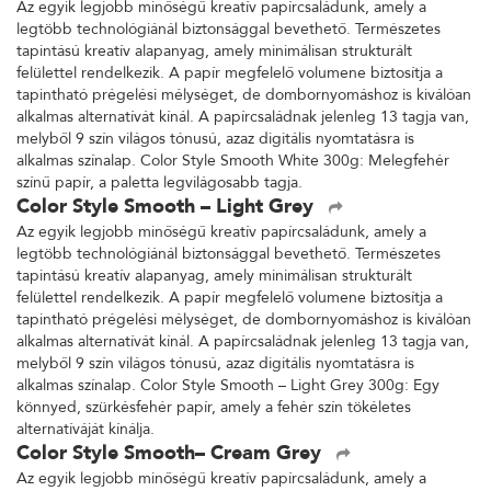
Az egyik legjobb minőségű kreatív papírcsaládunk, amely a
legtöbb technológiánál biztonsággal bevethető. Természetes
tapintású kreatív alapanyag, amely minimálisan strukturált
felülettel rendelkezik. A papír megfelelő volumene biztosítja a
tapintható prégelési mélységet, de dombornyomáshoz is kiválóan
alkalmas alternatívát kínál. A papírcsaládnak jelenleg 13 tagja van,
melyből 9 szín világos tónusú, azaz digitális nyomtatásra is
alkalmas színalap. Color Style Smooth White 300g: Melegfehér
színű papír, a paletta legvilágosabb tagja.
Color Style Smooth – Light Grey
Az egyik legjobb minőségű kreatív papírcsaládunk, amely a
legtöbb technológiánál biztonsággal bevethető. Természetes
tapintású kreatív alapanyag, amely minimálisan strukturált
felülettel rendelkezik. A papír megfelelő volumene biztosítja a
tapintható prégelési mélységet, de dombornyomáshoz is kiválóan
alkalmas alternatívát kínál. A papírcsaládnak jelenleg 13 tagja van,
melyből 9 szín világos tónusú, azaz digitális nyomtatásra is
alkalmas színalap. Color Style Smooth – Light Grey 300g: Egy
könnyed, szürkésfehér papír, amely a fehér szín tökéletes
alternatíváját kínálja.
Color Style Smooth– Cream Grey
Az egyik legjobb minőségű kreatív papírcsaládunk, amely a