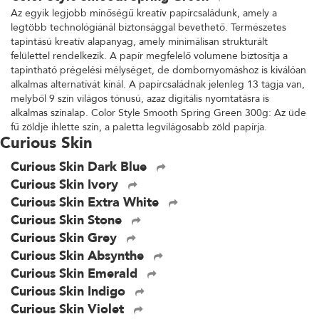
Az egyik legjobb minőségű kreatív papírcsaládunk, amely a
legtöbb technológiánál biztonsággal bevethető. Természetes
tapintású kreatív alapanyag, amely minimálisan strukturált
felülettel rendelkezik. A papír megfelelő volumene biztosítja a
tapintható prégelési mélységet, de dombornyomáshoz is kiválóan
alkalmas alternatívát kínál. A papírcsaládnak jelenleg 13 tagja van,
melyből 9 szín világos tónusú, azaz digitális nyomtatásra is
alkalmas színalap. Color Style Smooth Spring Green 300g: Az üde
fű zöldje ihlette szín, a paletta legvilágosabb zöld papírja.
Curious Skin
Curious Skin Dark Blue
Curious Skin Ivory
Curious Skin Extra White
Curious Skin Stone
Curious Skin Grey
Curious Skin Absynthe
Curious Skin Emerald
Curious Skin Indigo
Curious Skin Violet