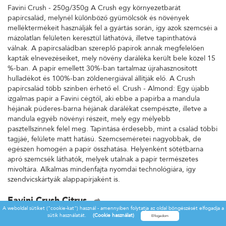
Favini Crush - 250g/350g A Crush egy környezetbarát
papírcsalád, melynél különböző gyümölcsök és növények
melléktermékeit használják fel a gyártás során, így azok szemcséi a
mázolatlan felületen keresztül láthatóvá, illetve tapinthatóvá
válnak. A papírcsaládban szereplő papírok annak megfelelően
kapták elnevezéseiket, mely növény daráléka került bele közel 15
%-ban. A papír emellett 30%-ban tartalmaz újrahasznosított
hulladékot és 100%-ban zöldenergiával állítják elő. A Crush
papírcsalád több színben érhető el. Crush - Almond: Egy újabb
izgalmas papír a Favini cégtől, aki ebbe a papírba a mandula
héjának púderes-barna héjának darálékat csempészte, illetve a
mandula egyéb növényi részeit, mely egy mélyebb
pasztellszínnek felel meg. Tapintása érdesebb, mint a család többi
tagjáé, felülete matt hatású. Szemcseméretei nagyobbak, de
egészen homogén a papír összhatása. Helyenként sötétbarna
apró szemcsék láthatók, melyek utalnak a papír természetes
mivoltára. Alkalmas mindenfajta nyomdai technológiára, így
szendvicskártyák alappapírjaként is.
Favini Crush Citrus
A weboldal sütiket ("cookie-kat") használ - amennyiben folytatja az oldal böngészését elfogadja a
Favini Crush - 250g/350g A Crush egy környezetbarát
sütik használatát.
(Cookie használat)
papírcsalád, melynél különböző gyümölcsök és növények