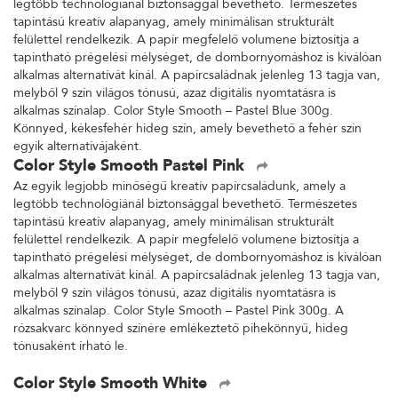
legtöbb technológiánál biztonsággal bevethető. Természetes
tapintású kreatív alapanyag, amely minimálisan strukturált
felülettel rendelkezik. A papír megfelelő volumene biztosítja a
tapintható prégelési mélységet, de dombornyomáshoz is kiválóan
alkalmas alternatívát kínál. A papírcsaládnak jelenleg 13 tagja van,
melyből 9 szín világos tónusú, azaz digitális nyomtatásra is
alkalmas színalap. Color Style Smooth – Pastel Blue 300g.
Könnyed, kékesfehér hideg szín, amely bevethető a fehér szín
egyik alternatívájaként.
Color Style Smooth Pastel Pink
Az egyik legjobb minőségű kreatív papírcsaládunk, amely a
legtöbb technológiánál biztonsággal bevethető. Természetes
tapintású kreatív alapanyag, amely minimálisan strukturált
felülettel rendelkezik. A papír megfelelő volumene biztosítja a
tapintható prégelési mélységet, de dombornyomáshoz is kiválóan
alkalmas alternatívát kínál. A papírcsaládnak jelenleg 13 tagja van,
melyből 9 szín világos tónusú, azaz digitális nyomtatásra is
alkalmas színalap. Color Style Smooth – Pastel Pink 300g. A
rózsakvarc könnyed színére emlékeztető pihekönnyű, hideg
tónusaként írható le.
Color Style Smooth White