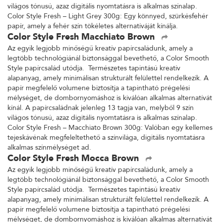
világos tónusú, azaz digitális nyomtatásra is alkalmas színalap.
Color Style Fresh – Light Grey 300g: Egy könnyed, szürkésfehér
papír, amely a fehér szín tökéletes alternatíváját kínálja.
Color Style Fresh Macchiato Brown
Az egyik legjobb minőségű kreatív papírcsaládunk, amely a
legtöbb technológiánál biztonsággal bevethető, a Color Smooth
Style papírcsalád utódja. Természetes tapintású kreatív
alapanyag, amely minimálisan strukturált felülettel rendelkezik. A
papír megfelelő volumene biztosítja a tapintható prégelési
mélységet, de dombornyomáshoz is kiválóan alkalmas alternatívát
kínál. A papírcsaládnak jelenleg 13 tagja van, melyből 9 szín
világos tónusú, azaz digitális nyomtatásra is alkalmas színalap.
Color Style Fresh – Macchiato Brown 300g: Valóban egy kellemes
tejeskávénak megfeleltethető a színvilága, digitális nyomtatásra
alkalmas színmélységet ad.
Color Style Fresh Mocca Brown
Az egyik legjobb minőségű kreatív papírcsaládunk, amely a
legtöbb technológiánál biztonsággal bevethető, a Color Smooth
Style papírcsalád utódja. Természetes tapintású kreatív
alapanyag, amely minimálisan strukturált felülettel rendelkezik. A
papír megfelelő volumene biztosítja a tapintható prégelési
mélységet, de dombornyomáshoz is kiválóan alkalmas alternatívát