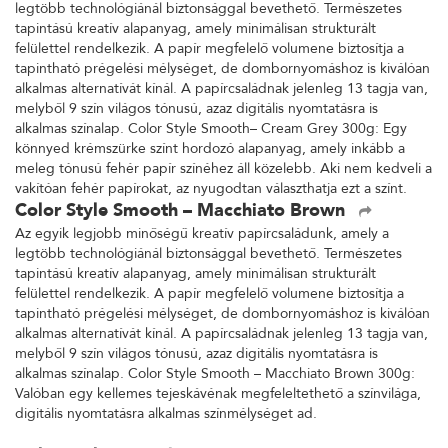
legtöbb technológiánál biztonsággal bevethető. Természetes
tapintású kreatív alapanyag, amely minimálisan strukturált
felülettel rendelkezik. A papír megfelelő volumene biztosítja a
tapintható prégelési mélységet, de dombornyomáshoz is kiválóan
alkalmas alternatívát kínál. A papírcsaládnak jelenleg 13 tagja van,
melyből 9 szín világos tónusú, azaz digitális nyomtatásra is
alkalmas színalap. Color Style Smooth– Cream Grey 300g: Egy
könnyed krémszürke színt hordozó alapanyag, amely inkább a
meleg tónusú fehér papír színéhez áll közelebb. Aki nem kedveli a
vakítóan fehér papírokat, az nyugodtan választhatja ezt a színt.
Color Style Smooth – Macchiato Brown
Az egyik legjobb minőségű kreatív papírcsaládunk, amely a
legtöbb technológiánál biztonsággal bevethető. Természetes
tapintású kreatív alapanyag, amely minimálisan strukturált
felülettel rendelkezik. A papír megfelelő volumene biztosítja a
tapintható prégelési mélységet, de dombornyomáshoz is kiválóan
alkalmas alternatívát kínál. A papírcsaládnak jelenleg 13 tagja van,
melyből 9 szín világos tónusú, azaz digitális nyomtatásra is
alkalmas színalap. Color Style Smooth – Macchiato Brown 300g:
Valóban egy kellemes tejeskávénak megfeleltethető a színvilága,
digitális nyomtatásra alkalmas színmélységet ad.