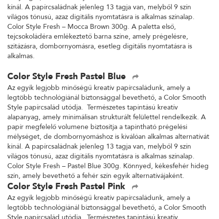
kínál. A papírcsaládnak jelenleg 13 tagja van, melyből 9 szín
világos tónusú, azaz digitális nyomtatásra is alkalmas színalap.
Color Style Fresh – Mocca Brown 300g. A paletta első,
tejcsokoládéra emlékeztető barna színe, amely prégelésre,
szitázásra, dombornyomásra, esetleg digitális nyomtatásra is
alkalmas.
Color Style Fresh Pastel Blue
Az egyik legjobb minőségű kreatív papírcsaládunk, amely a
legtöbb technológiánál biztonsággal bevethető, a Color Smooth
Style papírcsalád utódja. Természetes tapintású kreatív
alapanyag, amely minimálisan strukturált felülettel rendelkezik. A
papír megfelelő volumene biztosítja a tapintható prégelési
mélységet, de dombornyomáshoz is kiválóan alkalmas alternatívát
kínál. A papírcsaládnak jelenleg 13 tagja van, melyből 9 szín
világos tónusú, azaz digitális nyomtatásra is alkalmas színalap.
Color Style Fresh – Pastel Blue 300g. Könnyed, kékesfehér hideg
szín, amely bevethető a fehér szín egyik alternatívájaként.
Color Style Fresh Pastel Pink
Az egyik legjobb minőségű kreatív papírcsaládunk, amely a
legtöbb technológiánál biztonsággal bevethető, a Color Smooth
Style papírcsalád utódja. Természetes tapintású kreatív