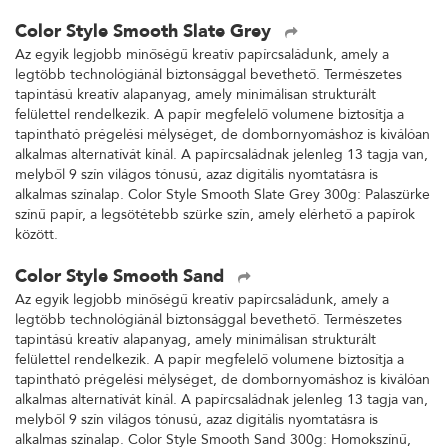
Color Style Smooth Slate Grey
Az egyik legjobb minőségű kreatív papírcsaládunk, amely a
legtöbb technológiánál biztonsággal bevethető. Természetes
tapintású kreatív alapanyag, amely minimálisan strukturált
felülettel rendelkezik. A papír megfelelő volumene biztosítja a
tapintható prégelési mélységet, de dombornyomáshoz is kiválóan
alkalmas alternatívát kínál. A papírcsaládnak jelenleg 13 tagja van,
melyből 9 szín világos tónusú, azaz digitális nyomtatásra is
alkalmas színalap. Color Style Smooth Slate Grey 300g: Palaszürke
színű papír, a legsötétebb szürke szín, amely elérhető a papírok
között.
Color Style Smooth Sand
Az egyik legjobb minőségű kreatív papírcsaládunk, amely a
legtöbb technológiánál biztonsággal bevethető. Természetes
tapintású kreatív alapanyag, amely minimálisan strukturált
felülettel rendelkezik. A papír megfelelő volumene biztosítja a
tapintható prégelési mélységet, de dombornyomáshoz is kiválóan
alkalmas alternatívát kínál. A papírcsaládnak jelenleg 13 tagja van,
melyből 9 szín világos tónusú, azaz digitális nyomtatásra is
alkalmas színalap. Color Style Smooth Sand 300g: Homokszínű,