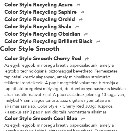
Color Style Recycling Azure
Color Style Recycling Saphire
Color Style Recycling Orchid
Color Style Recycling Shale
Color Style Recycling Obsidian
Color Style Recycling Brilliant Black
Color Style Smooth
Color Style Smooth Cherry Red
Az egyik legjobb minőségű kreatív papírcsaládunk, amely a
legtöbb technológiánál biztonsággal bevethető. Természetes
tapintású kreatív alapanyag, amely minimálisan strukturált
felülettel rendelkezik. A papír megfelelő volumene biztosítja a
tapintható prégelési mélységet, de dombornyomáshoz is kiválóan
alkalmas alternatívát kínál. A papírcsaládnak jelenleg 13 tagja van,
melyből 9 szín világos tónusú, azaz digitális nyomtatásra is
alkalmas színalap. Color Style - Cherry Red 300g: Tűzpiros,
klasszikus színű papír, ami digitális nyomtatásra alkalmas.
Color Style Smooth Cool Blue
Az egyik legjobb minőségű kreatív papírcsaládunk, amely a