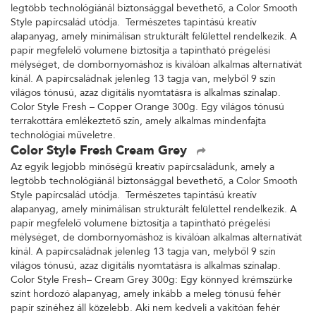
legtöbb technológiánál biztonsággal bevethető, a Color Smooth
Style papírcsalád utódja. Természetes tapintású kreatív
alapanyag, amely minimálisan strukturált felülettel rendelkezik. A
papír megfelelő volumene biztosítja a tapintható prégelési
mélységet, de dombornyomáshoz is kiválóan alkalmas alternatívát
kínál. A papírcsaládnak jelenleg 13 tagja van, melyből 9 szín
világos tónusú, azaz digitális nyomtatásra is alkalmas színalap.
Color Style Fresh – Copper Orange 300g. Egy világos tónusú
terrakottára emlékeztető szín, amely alkalmas mindenfajta
technológiai műveletre.
Color Style Fresh Cream Grey
Az egyik legjobb minőségű kreatív papírcsaládunk, amely a
legtöbb technológiánál biztonsággal bevethető, a Color Smooth
Style papírcsalád utódja. Természetes tapintású kreatív
alapanyag, amely minimálisan strukturált felülettel rendelkezik. A
papír megfelelő volumene biztosítja a tapintható prégelési
mélységet, de dombornyomáshoz is kiválóan alkalmas alternatívát
kínál. A papírcsaládnak jelenleg 13 tagja van, melyből 9 szín
világos tónusú, azaz digitális nyomtatásra is alkalmas színalap.
Color Style Fresh– Cream Grey 300g: Egy könnyed krémszürke
színt hordozó alapanyag, amely inkább a meleg tónusú fehér
papír színéhez áll közelebb. Aki nem kedveli a vakítóan fehér