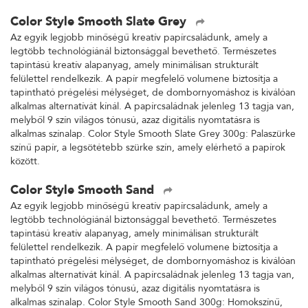
Color Style Smooth Slate Grey
Az egyik legjobb minőségű kreatív papírcsaládunk, amely a
legtöbb technológiánál biztonsággal bevethető. Természetes
tapintású kreatív alapanyag, amely minimálisan strukturált
felülettel rendelkezik. A papír megfelelő volumene biztosítja a
tapintható prégelési mélységet, de dombornyomáshoz is kiválóan
alkalmas alternatívát kínál. A papírcsaládnak jelenleg 13 tagja van,
melyből 9 szín világos tónusú, azaz digitális nyomtatásra is
alkalmas színalap. Color Style Smooth Slate Grey 300g: Palaszürke
színű papír, a legsötétebb szürke szín, amely elérhető a papírok
között.
Color Style Smooth Sand
Az egyik legjobb minőségű kreatív papírcsaládunk, amely a
legtöbb technológiánál biztonsággal bevethető. Természetes
tapintású kreatív alapanyag, amely minimálisan strukturált
felülettel rendelkezik. A papír megfelelő volumene biztosítja a
tapintható prégelési mélységet, de dombornyomáshoz is kiválóan
alkalmas alternatívát kínál. A papírcsaládnak jelenleg 13 tagja van,
melyből 9 szín világos tónusú, azaz digitális nyomtatásra is
alkalmas színalap. Color Style Smooth Sand 300g: Homokszínű,