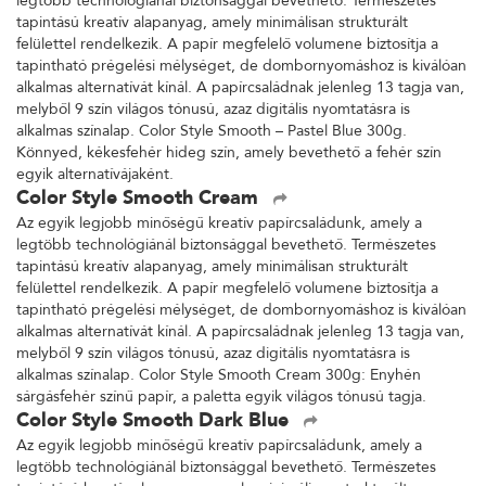
legtöbb technológiánál biztonsággal bevethető. Természetes
tapintású kreatív alapanyag, amely minimálisan strukturált
felülettel rendelkezik. A papír megfelelő volumene biztosítja a
tapintható prégelési mélységet, de dombornyomáshoz is kiválóan
alkalmas alternatívát kínál. A papírcsaládnak jelenleg 13 tagja van,
melyből 9 szín világos tónusú, azaz digitális nyomtatásra is
alkalmas színalap. Color Style Smooth – Pastel Blue 300g.
Könnyed, kékesfehér hideg szín, amely bevethető a fehér szín
egyik alternatívájaként.
Color Style Smooth Cream
Az egyik legjobb minőségű kreatív papírcsaládunk, amely a
legtöbb technológiánál biztonsággal bevethető. Természetes
tapintású kreatív alapanyag, amely minimálisan strukturált
felülettel rendelkezik. A papír megfelelő volumene biztosítja a
tapintható prégelési mélységet, de dombornyomáshoz is kiválóan
alkalmas alternatívát kínál. A papírcsaládnak jelenleg 13 tagja van,
melyből 9 szín világos tónusú, azaz digitális nyomtatásra is
alkalmas színalap. Color Style Smooth Cream 300g: Enyhén
sárgásfehér színű papír, a paletta egyik világos tónusú tagja.
Color Style Smooth Dark Blue
Az egyik legjobb minőségű kreatív papírcsaládunk, amely a
legtöbb technológiánál biztonsággal bevethető. Természetes