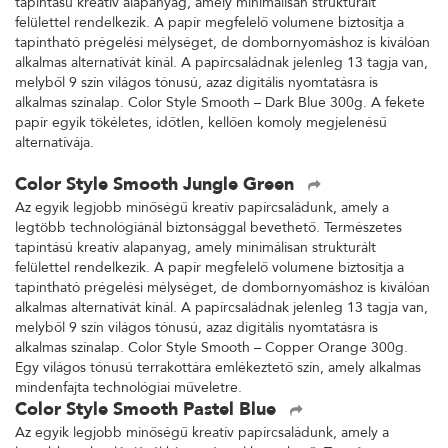
tapintású kreatív alapanyag, amely minimálisan strukturált
felülettel rendelkezik. A papír megfelelő volumene biztosítja a
tapintható prégelési mélységet, de dombornyomáshoz is kiválóan
alkalmas alternatívát kínál. A papírcsaládnak jelenleg 13 tagja van,
melyből 9 szín világos tónusú, azaz digitális nyomtatásra is
alkalmas színalap. Color Style Smooth – Dark Blue 300g. A fekete
papír egyik tökéletes, időtlen, kellően komoly megjelenésű
alternatívája.
Color Style Smooth Jungle Green
Az egyik legjobb minőségű kreatív papírcsaládunk, amely a
legtöbb technológiánál biztonsággal bevethető. Természetes
tapintású kreatív alapanyag, amely minimálisan strukturált
felülettel rendelkezik. A papír megfelelő volumene biztosítja a
tapintható prégelési mélységet, de dombornyomáshoz is kiválóan
alkalmas alternatívát kínál. A papírcsaládnak jelenleg 13 tagja van,
melyből 9 szín világos tónusú, azaz digitális nyomtatásra is
alkalmas színalap. Color Style Smooth – Copper Orange 300g.
Egy világos tónusú terrakottára emlékeztető szín, amely alkalmas
mindenfajta technológiai műveletre.
Color Style Smooth Pastel Blue
Az egyik legjobb minőségű kreatív papírcsaládunk, amely a