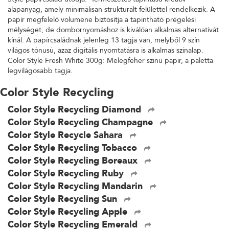
alapanyag, amely minimálisan strukturált felülettel rendelkezik. A
papír megfelelő volumene biztosítja a tapintható prégelési
mélységet, de dombornyomáshoz is kiválóan alkalmas alternatívát
kínál. A papírcsaládnak jelenleg 13 tagja van, melyből 9 szín
világos tónusú, azaz digitális nyomtatásra is alkalmas színalap.
Color Style Fresh White 300g: Melegfehér színű papír, a paletta
legvilágosabb tagja.
Color Style Recycling
Color Style Recycling Diamond
Color Style Recycling Champagne
Color Style Recycle Sahara
Color Style Recycling Tobacco
Color Style Recycling Boreaux
Color Style Recycling Ruby
Color Style Recycling Mandarin
Color Style Recycling Sun
Color Style Recycling Apple
Color Style Recycling Emerald