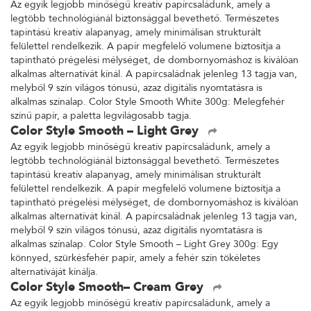
Az egyik legjobb minőségű kreatív papírcsaládunk, amely a
legtöbb technológiánál biztonsággal bevethető. Természetes
tapintású kreatív alapanyag, amely minimálisan strukturált
felülettel rendelkezik. A papír megfelelő volumene biztosítja a
tapintható prégelési mélységet, de dombornyomáshoz is kiválóan
alkalmas alternatívát kínál. A papírcsaládnak jelenleg 13 tagja van,
melyből 9 szín világos tónusú, azaz digitális nyomtatásra is
alkalmas színalap. Color Style Smooth White 300g: Melegfehér
színű papír, a paletta legvilágosabb tagja.
Color Style Smooth – Light Grey
Az egyik legjobb minőségű kreatív papírcsaládunk, amely a
legtöbb technológiánál biztonsággal bevethető. Természetes
tapintású kreatív alapanyag, amely minimálisan strukturált
felülettel rendelkezik. A papír megfelelő volumene biztosítja a
tapintható prégelési mélységet, de dombornyomáshoz is kiválóan
alkalmas alternatívát kínál. A papírcsaládnak jelenleg 13 tagja van,
melyből 9 szín világos tónusú, azaz digitális nyomtatásra is
alkalmas színalap. Color Style Smooth – Light Grey 300g: Egy
könnyed, szürkésfehér papír, amely a fehér szín tökéletes
alternatíváját kínálja.
Color Style Smooth– Cream Grey
Az egyik legjobb minőségű kreatív papírcsaládunk, amely a