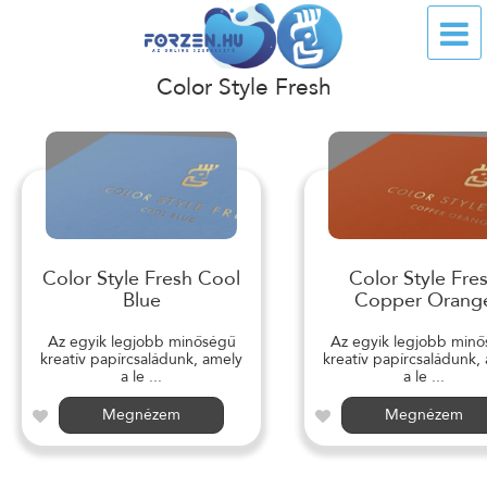
Color Style Fresh
Color Style Fresh Cool
Color Style Fre
Blue
Copper Orang
Az egyik legjobb minőségű
Az egyik legjobb min
kreatív papírcsaládunk, amely
kreatív papírcsaládunk,
a le ...
a le ...
Megnézem
Megnézem