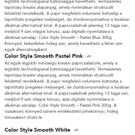
legtöbb technológiánál biztonsággal bevethető. Természetes
tapintású kreatív alapanyag, amely minimálisan strukturált
felülettel rendelkezik. A papír megfelelő volumene biztosítja a
tapintható prégelési mélységet, de dombornyomáshoz is kiválóan
alkalmas alternatívát kínál. A papírcsaládnak jelenleg 13 tagja van,
melyből 9 szín világos tónusú, azaz digitális nyomtatásra is
alkalmas színalap. Color Style Smooth – Pastel Blue 300g.
Könnyed, kékesfehér hideg szín, amely bevethető a fehér szín
egyik alternatívájaként.
Color Style Smooth Pastel Pink
Az egyik legjobb minőségű kreatív papírcsaládunk, amely a
legtöbb technológiánál biztonsággal bevethető. Természetes
tapintású kreatív alapanyag, amely minimálisan strukturált
felülettel rendelkezik. A papír megfelelő volumene biztosítja a
tapintható prégelési mélységet, de dombornyomáshoz is kiválóan
alkalmas alternatívát kínál. A papírcsaládnak jelenleg 13 tagja van,
melyből 9 szín világos tónusú, azaz digitális nyomtatásra is
alkalmas színalap. Color Style Smooth – Pastel Pink 300g. A
rózsakvarc könnyed színére emlékeztető pihekönnyű, hideg
tónusaként írható le.
Color Style Smooth White