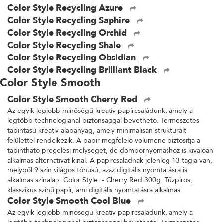
Color Style Recycling Azure
Color Style Recycling Saphire
Color Style Recycling Orchid
Color Style Recycling Shale
Color Style Recycling Obsidian
Color Style Recycling Brilliant Black
Color Style Smooth
Color Style Smooth Cherry Red
Az egyik legjobb minőségű kreatív papírcsaládunk, amely a
legtöbb technológiánál biztonsággal bevethető. Természetes
tapintású kreatív alapanyag, amely minimálisan strukturált
felülettel rendelkezik. A papír megfelelő volumene biztosítja a
tapintható prégelési mélységet, de dombornyomáshoz is kiválóan
alkalmas alternatívát kínál. A papírcsaládnak jelenleg 13 tagja van,
melyből 9 szín világos tónusú, azaz digitális nyomtatásra is
alkalmas színalap. Color Style - Cherry Red 300g: Tűzpiros,
klasszikus színű papír, ami digitális nyomtatásra alkalmas.
Color Style Smooth Cool Blue
Az egyik legjobb minőségű kreatív papírcsaládunk, amely a