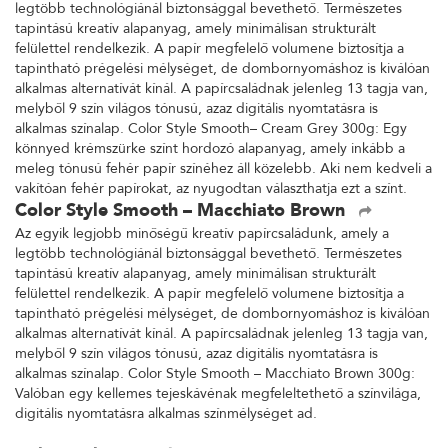
legtöbb technológiánál biztonsággal bevethető. Természetes
tapintású kreatív alapanyag, amely minimálisan strukturált
felülettel rendelkezik. A papír megfelelő volumene biztosítja a
tapintható prégelési mélységet, de dombornyomáshoz is kiválóan
alkalmas alternatívát kínál. A papírcsaládnak jelenleg 13 tagja van,
melyből 9 szín világos tónusú, azaz digitális nyomtatásra is
alkalmas színalap. Color Style Smooth– Cream Grey 300g: Egy
könnyed krémszürke színt hordozó alapanyag, amely inkább a
meleg tónusú fehér papír színéhez áll közelebb. Aki nem kedveli a
vakítóan fehér papírokat, az nyugodtan választhatja ezt a színt.
Color Style Smooth – Macchiato Brown
Az egyik legjobb minőségű kreatív papírcsaládunk, amely a
legtöbb technológiánál biztonsággal bevethető. Természetes
tapintású kreatív alapanyag, amely minimálisan strukturált
felülettel rendelkezik. A papír megfelelő volumene biztosítja a
tapintható prégelési mélységet, de dombornyomáshoz is kiválóan
alkalmas alternatívát kínál. A papírcsaládnak jelenleg 13 tagja van,
melyből 9 szín világos tónusú, azaz digitális nyomtatásra is
alkalmas színalap. Color Style Smooth – Macchiato Brown 300g:
Valóban egy kellemes tejeskávénak megfeleltethető a színvilága,
digitális nyomtatásra alkalmas színmélységet ad.