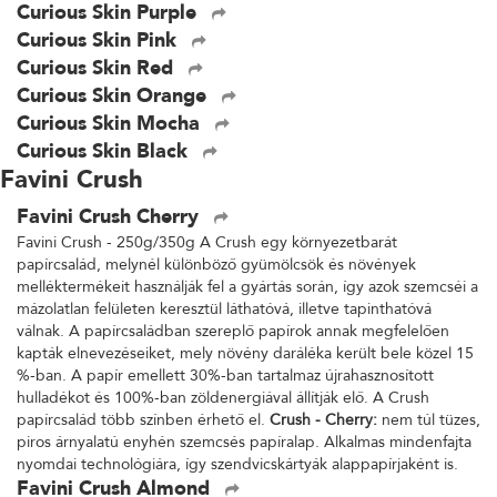
Curious Skin Purple
Curious Skin Pink
Curious Skin Red
Curious Skin Orange
Curious Skin Mocha
Curious Skin Black
Favini Crush
Favini Crush Cherry
Favini Crush - 250g/350g A Crush egy környezetbarát
papírcsalád, melynél különböző gyümölcsök és növények
melléktermékeit használják fel a gyártás során, így azok szemcséi a
mázolatlan felületen keresztül láthatóvá, illetve tapinthatóvá
válnak. A papírcsaládban szereplő papírok annak megfelelően
kapták elnevezéseiket, mely növény daráléka került bele közel 15
%-ban. A papír emellett 30%-ban tartalmaz újrahasznosított
hulladékot és 100%-ban zöldenergiával állítják elő. A Crush
papírcsalád több színben érhető el.
Crush - Cherry:
nem túl tüzes,
piros árnyalatú enyhén szemcsés papíralap. Alkalmas mindenfajta
nyomdai technológiára, így szendvicskártyák alappapírjaként is.
Favini Crush Almond