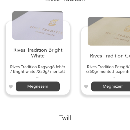
Rives Tradition Bright
White
Rives Tradition C
Rives Tradition Ragyogó fehér
Rives Tradition Pezsgő
/ Bright white /250g/ merített
/250g/ merített papír ihl
...
...
Megnézem
Megnézem
Twill