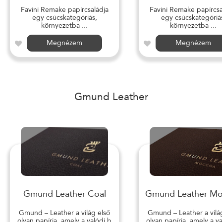
Favini Remake papírcsaládja
Favini Remake papírcsa
egy csúcskategóriás,
egy csúcskategóriá
környezetba ...
környezetba ...
Megnézem
Megnézem
Gmund Leather
Gmund Leather Coal
Gmund Leather M
Gmund – Leather a világ első
Gmund – Leather a vilá
olyan papírja, amely a valódi b
olyan papírja, amely a v