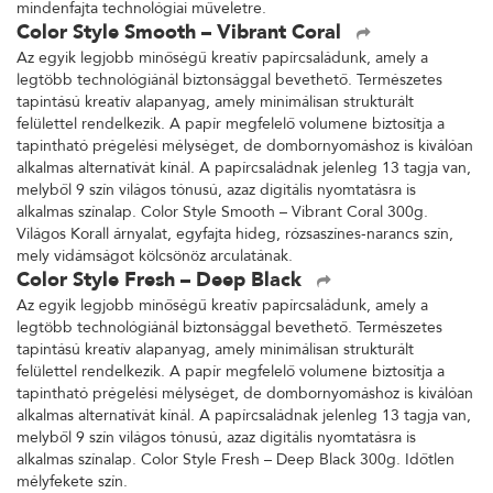
mindenfajta technológiai műveletre.
Color Style Smooth – Vibrant Coral
Az egyik legjobb minőségű kreatív papírcsaládunk, amely a
legtöbb technológiánál biztonsággal bevethető. Természetes
tapintású kreatív alapanyag, amely minimálisan strukturált
felülettel rendelkezik. A papír megfelelő volumene biztosítja a
tapintható prégelési mélységet, de dombornyomáshoz is kiválóan
alkalmas alternatívát kínál. A papírcsaládnak jelenleg 13 tagja van,
melyből 9 szín világos tónusú, azaz digitális nyomtatásra is
alkalmas színalap. Color Style Smooth – Vibrant Coral 300g.
Világos Korall árnyalat, egyfajta hideg, rózsaszínes-narancs szín,
mely vidámságot kölcsönöz arculatának.
Color Style Fresh – Deep Black
Az egyik legjobb minőségű kreatív papírcsaládunk, amely a
legtöbb technológiánál biztonsággal bevethető. Természetes
tapintású kreatív alapanyag, amely minimálisan strukturált
felülettel rendelkezik. A papír megfelelő volumene biztosítja a
tapintható prégelési mélységet, de dombornyomáshoz is kiválóan
alkalmas alternatívát kínál. A papírcsaládnak jelenleg 13 tagja van,
melyből 9 szín világos tónusú, azaz digitális nyomtatásra is
alkalmas színalap. Color Style Fresh – Deep Black 300g. Időtlen
mélyfekete szín.