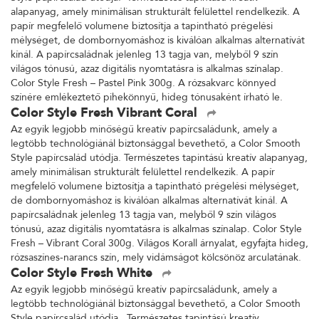
alapanyag, amely minimálisan strukturált felülettel rendelkezik. A
papír megfelelő volumene biztosítja a tapintható prégelési
mélységet, de dombornyomáshoz is kiválóan alkalmas alternatívát
kínál. A papírcsaládnak jelenleg 13 tagja van, melyből 9 szín
világos tónusú, azaz digitális nyomtatásra is alkalmas színalap.
Color Style Fresh – Pastel Pink 300g. A rózsakvarc könnyed
színére emlékeztető pihekönnyű, hideg tónusaként írható le.
Color Style Fresh Vibrant Coral
Az egyik legjobb minőségű kreatív papírcsaládunk, amely a
legtöbb technológiánál biztonsággal bevethető, a Color Smooth
Style papírcsalád utódja. Természetes tapintású kreatív alapanyag,
amely minimálisan strukturált felülettel rendelkezik. A papír
megfelelő volumene biztosítja a tapintható prégelési mélységet,
de dombornyomáshoz is kiválóan alkalmas alternatívát kínál. A
papírcsaládnak jelenleg 13 tagja van, melyből 9 szín világos
tónusú, azaz digitális nyomtatásra is alkalmas színalap. Color Style
Fresh – Vibrant Coral 300g. Világos Korall árnyalat, egyfajta hideg,
rózsaszínes-narancs szín, mely vidámságot kölcsönöz arculatának.
Color Style Fresh White
Az egyik legjobb minőségű kreatív papírcsaládunk, amely a
legtöbb technológiánál biztonsággal bevethető, a Color Smooth
Style papírcsalád utódja. Természetes tapintású kreatív