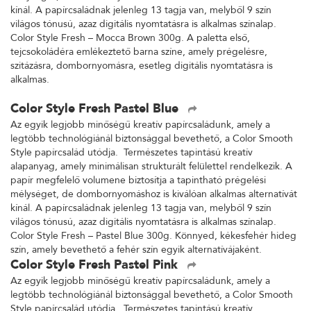
kínál. A papírcsaládnak jelenleg 13 tagja van, melyből 9 szín
világos tónusú, azaz digitális nyomtatásra is alkalmas színalap.
Color Style Fresh – Mocca Brown 300g. A paletta első,
tejcsokoládéra emlékeztető barna színe, amely prégelésre,
szitázásra, dombornyomásra, esetleg digitális nyomtatásra is
alkalmas.
Color Style Fresh Pastel Blue
Az egyik legjobb minőségű kreatív papírcsaládunk, amely a
legtöbb technológiánál biztonsággal bevethető, a Color Smooth
Style papírcsalád utódja. Természetes tapintású kreatív
alapanyag, amely minimálisan strukturált felülettel rendelkezik. A
papír megfelelő volumene biztosítja a tapintható prégelési
mélységet, de dombornyomáshoz is kiválóan alkalmas alternatívát
kínál. A papírcsaládnak jelenleg 13 tagja van, melyből 9 szín
világos tónusú, azaz digitális nyomtatásra is alkalmas színalap.
Color Style Fresh – Pastel Blue 300g. Könnyed, kékesfehér hideg
szín, amely bevethető a fehér szín egyik alternatívájaként.
Color Style Fresh Pastel Pink
Az egyik legjobb minőségű kreatív papírcsaládunk, amely a
legtöbb technológiánál biztonsággal bevethető, a Color Smooth
Style papírcsalád utódja. Természetes tapintású kreatív