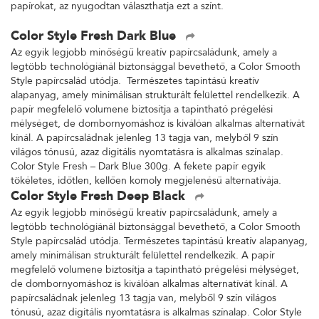
papírokat, az nyugodtan választhatja ezt a színt.
Color Style Fresh Dark Blue
Az egyik legjobb minőségű kreatív papírcsaládunk, amely a
legtöbb technológiánál biztonsággal bevethető, a Color Smooth
Style papírcsalád utódja. Természetes tapintású kreatív
alapanyag, amely minimálisan strukturált felülettel rendelkezik. A
papír megfelelő volumene biztosítja a tapintható prégelési
mélységet, de dombornyomáshoz is kiválóan alkalmas alternatívát
kínál. A papírcsaládnak jelenleg 13 tagja van, melyből 9 szín
világos tónusú, azaz digitális nyomtatásra is alkalmas színalap.
Color Style Fresh – Dark Blue 300g. A fekete papír egyik
tökéletes, időtlen, kellően komoly megjelenésű alternatívája.
Color Style Fresh Deep Black
Az egyik legjobb minőségű kreatív papírcsaládunk, amely a
legtöbb technológiánál biztonsággal bevethető, a Color Smooth
Style papírcsalád utódja. Természetes tapintású kreatív alapanyag,
amely minimálisan strukturált felülettel rendelkezik. A papír
megfelelő volumene biztosítja a tapintható prégelési mélységet,
de dombornyomáshoz is kiválóan alkalmas alternatívát kínál. A
papírcsaládnak jelenleg 13 tagja van, melyből 9 szín világos
tónusú, azaz digitális nyomtatásra is alkalmas színalap. Color Style