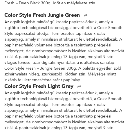
Fresh – Deep Black 300g. Időtlen mélyfekete szín.
Color Style Fresh Jungle Green
Az egyik legjobb minőségű kreatív papírcsaládunk, amely a
legtöbb technológiánál biztonsággal bevethető, a Color Smooth
Style papírcsalád utódja. Természetes tapintású kreatív
alapanyag, amely minimálisan strukturált felülettel rendelkezik. A
papír megfelelő volumene biztosítja a tapintható prégelési
mélységet, de dombornyomáshoz is kiválóan alkalmas alternatívát
kínál. A papírcsaládnak jelenleg 13 tagja van, melyből 9 szín
világos tónusú, azaz digitális nyomtatásra is alkalmas színalap.
Color Style Fresh – Jungle Green 300g. A paletta egyetlen zöld
színárnyalata hideg, szürkészöld, időtlen szín. Mélysége miatt
inkább felületnemesítésre szánt papíralap.
Color Style Fresh Light Grey
Az egyik legjobb minőségű kreatív papírcsaládunk, amely a
legtöbb technológiánál biztonsággal bevethető, a Color Smooth
Style papírcsalád utódja. Természetes tapintású kreatív
alapanyag, amely minimálisan strukturált felülettel rendelkezik. A
papír megfelelő volumene biztosítja a tapintható prégelési
mélységet, de dombornyomáshoz is kiválóan alkalmas alternatívát
kínál. A papírcsaládnak jelenleg 13 tagja van, melyből 9 szín