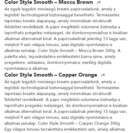
Color Style Smooth – Mocca Brown
Az egyik legjobb minőségű kreatív papírcsaládunk, amely a
legtöbb technológiánál biztonsággal bevethető. Természetes
tapintású kreatív alapanyag, amely minimálisan strukturált
felülettel rendelkezik. A papír megfelelő volumene biztosítja a
tapintható prégelési mélységet, de dombornyomáshoz is kiválóan
alkalmas alternatívát kínál. A papírcsaládnak jelenleg 13 tagja van,
melyből 9 szín világos tónusú, azaz digitális nyomtatásra is
alkalmas színalap. Color Style Smooth – Mocca Brown 300g. A
paletta első, tejcsokoládéra emlékeztető barna színe, amely
prégelésre, szitázásra, dombornyomásra, esetleg digitális
nyomtatásra is alkalmas.
Color Style Smooth – Copper Orange
Az egyik legjobb minőségű kreatív papírcsaládunk, amely a
legtöbb technológiánál biztonsággal bevethető. Természetes
tapintású kreatív alapanyag, amely minimálisan strukturált
felülettel rendelkezik. A papír megfelelő volumene biztosítja a
tapintható prégelési mélységet, de dombornyomáshoz is kiválóan
alkalmas alternatívát kínál. A papírcsaládnak jelenleg 13 tagja van,
melyből 9 szín világos tónusú, azaz digitális nyomtatásra is
alkalmas színalap. Color Style Smooth – Copper Orange 300g.
Egy világos tónusú terrakottára emlékeztető szín, amely alkalmas