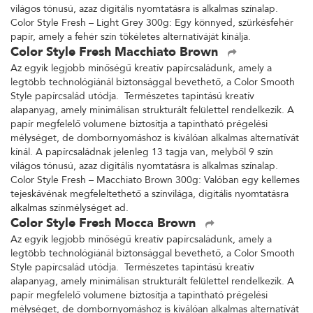
világos tónusú, azaz digitális nyomtatásra is alkalmas színalap.
Color Style Fresh – Light Grey 300g: Egy könnyed, szürkésfehér
papír, amely a fehér szín tökéletes alternatíváját kínálja.
Color Style Fresh Macchiato Brown
Az egyik legjobb minőségű kreatív papírcsaládunk, amely a
legtöbb technológiánál biztonsággal bevethető, a Color Smooth
Style papírcsalád utódja. Természetes tapintású kreatív
alapanyag, amely minimálisan strukturált felülettel rendelkezik. A
papír megfelelő volumene biztosítja a tapintható prégelési
mélységet, de dombornyomáshoz is kiválóan alkalmas alternatívát
kínál. A papírcsaládnak jelenleg 13 tagja van, melyből 9 szín
világos tónusú, azaz digitális nyomtatásra is alkalmas színalap.
Color Style Fresh – Macchiato Brown 300g: Valóban egy kellemes
tejeskávénak megfeleltethető a színvilága, digitális nyomtatásra
alkalmas színmélységet ad.
Color Style Fresh Mocca Brown
Az egyik legjobb minőségű kreatív papírcsaládunk, amely a
legtöbb technológiánál biztonsággal bevethető, a Color Smooth
Style papírcsalád utódja. Természetes tapintású kreatív
alapanyag, amely minimálisan strukturált felülettel rendelkezik. A
papír megfelelő volumene biztosítja a tapintható prégelési
mélységet, de dombornyomáshoz is kiválóan alkalmas alternatívát