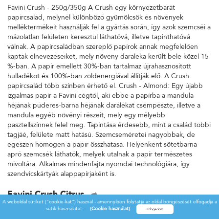
Favini Crush - 250g/350g A Crush egy környezetbarát
papírcsalád, melynél különböző gyümölcsök és növények
melléktermékeit használják fel a gyártás során, így azok szemcséi a
mázolatlan felületen keresztül láthatóvá, illetve tapinthatóvá
válnak. A papírcsaládban szereplő papírok annak megfelelően
kapták elnevezéseiket, mely növény daráléka került bele közel 15
%-ban. A papír emellett 30%-ban tartalmaz újrahasznosított
hulladékot és 100%-ban zöldenergiával állítják elő. A Crush
papírcsalád több színben érhető el. Crush - Almond: Egy újabb
izgalmas papír a Favini cégtől, aki ebbe a papírba a mandula
héjának púderes-barna héjának darálékat csempészte, illetve a
mandula egyéb növényi részeit, mely egy mélyebb
pasztellszínnek felel meg. Tapintása érdesebb, mint a család többi
tagjáé, felülete matt hatású. Szemcseméretei nagyobbak, de
egészen homogén a papír összhatása. Helyenként sötétbarna
apró szemcsék láthatók, melyek utalnak a papír természetes
mivoltára. Alkalmas mindenfajta nyomdai technológiára, így
szendvicskártyák alappapírjaként is.
Favini Crush Citrus
A weboldal sütiket ("cookie-kat") használ - amennyiben folytatja az oldal böngészését elfogadja a
Favini Crush - 250g/350g A Crush egy környezetbarát
sütik használatát.
(Cookie használat)
papírcsalád, melynél különböző gyümölcsök és növények