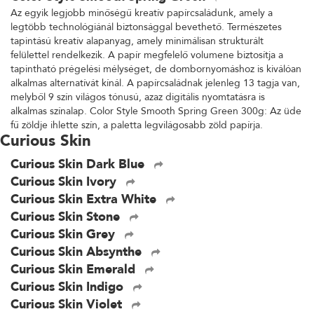
Az egyik legjobb minőségű kreatív papírcsaládunk, amely a
legtöbb technológiánál biztonsággal bevethető. Természetes
tapintású kreatív alapanyag, amely minimálisan strukturált
felülettel rendelkezik. A papír megfelelő volumene biztosítja a
tapintható prégelési mélységet, de dombornyomáshoz is kiválóan
alkalmas alternatívát kínál. A papírcsaládnak jelenleg 13 tagja van,
melyből 9 szín világos tónusú, azaz digitális nyomtatásra is
alkalmas színalap. Color Style Smooth Spring Green 300g: Az üde
fű zöldje ihlette szín, a paletta legvilágosabb zöld papírja.
Curious Skin
Curious Skin Dark Blue
Curious Skin Ivory
Curious Skin Extra White
Curious Skin Stone
Curious Skin Grey
Curious Skin Absynthe
Curious Skin Emerald
Curious Skin Indigo
Curious Skin Violet