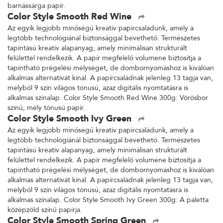
barnássárga papír.
Color Style Smooth Red Wine
Az egyik legjobb minőségű kreatív papírcsaládunk, amely a
legtöbb technológiánál biztonsággal bevethető. Természetes
tapintású kreatív alapanyag, amely minimálisan strukturált
felülettel rendelkezik. A papír megfelelő volumene biztosítja a
tapintható prégelési mélységet, de dombornyomáshoz is kiválóan
alkalmas alternatívát kínál. A papírcsaládnak jelenleg 13 tagja van,
melyből 9 szín világos tónusú, azaz digitális nyomtatásra is
alkalmas színalap. Color Style Smooth Red Wine 300g: Vörösbor
színű, mély tónusú papír.
Color Style Smooth Ivy Green
Az egyik legjobb minőségű kreatív papírcsaládunk, amely a
legtöbb technológiánál biztonsággal bevethető. Természetes
tapintású kreatív alapanyag, amely minimálisan strukturált
felülettel rendelkezik. A papír megfelelő volumene biztosítja a
tapintható prégelési mélységet, de dombornyomáshoz is kiválóan
alkalmas alternatívát kínál. A papírcsaládnak jelenleg 13 tagja van,
melyből 9 szín világos tónusú, azaz digitális nyomtatásra is
alkalmas színalap. Color Style Smooth Ivy Green 300g: A paletta
középzöld színű papírja.
Color Style Smooth Spring Green