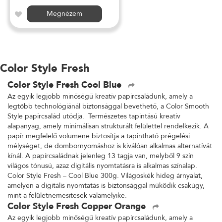
Megnézem
Color Style Fresh
Color Style Fresh Cool Blue
Az egyik legjobb minőségű kreatív papírcsaládunk, amely a
legtöbb technológiánál biztonsággal bevethető, a Color Smooth
Style papírcsalád utódja. Természetes tapintású kreatív
alapanyag, amely minimálisan strukturált felülettel rendelkezik. A
papír megfelelő volumene biztosítja a tapintható prégelési
mélységet, de dombornyomáshoz is kiválóan alkalmas alternatívát
kínál. A papírcsaládnak jelenleg 13 tagja van, melyből 9 szín
világos tónusú, azaz digitális nyomtatásra is alkalmas színalap.
Color Style Fresh – Cool Blue 300g. Világoskék hideg árnyalat,
amelyen a digitális nyomtatás is biztonsággal működik csakúgy,
mint a felületnemesítések valamelyike.
Color Style Fresh Copper Orange
Az egyik legjobb minőségű kreatív papírcsaládunk, amely a