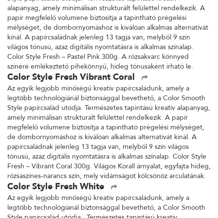
alapanyag, amely minimálisan strukturált felülettel rendelkezik. A
papír megfelelő volumene biztosítja a tapintható prégelési
mélységet, de dombornyomáshoz is kiválóan alkalmas alternatívát
kínál. A papírcsaládnak jelenleg 13 tagja van, melyből 9 szín
világos tónusú, azaz digitális nyomtatásra is alkalmas színalap.
Color Style Fresh – Pastel Pink 300g. A rózsakvarc könnyed
színére emlékeztető pihekönnyű, hideg tónusaként írható le.
Color Style Fresh Vibrant Coral
Az egyik legjobb minőségű kreatív papírcsaládunk, amely a
legtöbb technológiánál biztonsággal bevethető, a Color Smooth
Style papírcsalád utódja. Természetes tapintású kreatív alapanyag,
amely minimálisan strukturált felülettel rendelkezik. A papír
megfelelő volumene biztosítja a tapintható prégelési mélységet,
de dombornyomáshoz is kiválóan alkalmas alternatívát kínál. A
papírcsaládnak jelenleg 13 tagja van, melyből 9 szín világos
tónusú, azaz digitális nyomtatásra is alkalmas színalap. Color Style
Fresh – Vibrant Coral 300g. Világos Korall árnyalat, egyfajta hideg,
rózsaszínes-narancs szín, mely vidámságot kölcsönöz arculatának.
Color Style Fresh White
Az egyik legjobb minőségű kreatív papírcsaládunk, amely a
legtöbb technológiánál biztonsággal bevethető, a Color Smooth
Style papírcsalád utódja. Természetes tapintású kreatív