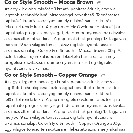
Color Style Smooth – Mocca Brown
Az egyik legjobb minőségű kreatív papírcsaládunk, amely a
legtöbb technológiánál biztonsággal bevethető. Természetes
tapintású kreatív alapanyag, amely minimálisan strukturált
felülettel rendelkezik. A papír megfelelő volumene biztosítja a
tapintható prégelési mélységet, de dombornyomáshoz is kiválóan
alkalmas alternatívát kínál. A papírcsaládnak jelenleg 13 tagja van,
melyből 9 szín világos tónusú, azaz digitális nyomtatásra is
alkalmas színalap. Color Style Smooth – Mocca Brown 300g. A
paletta első, tejcsokoládéra emlékeztető barna színe, amely
prégelésre, szitázásra, dombornyomásra, esetleg digitális
nyomtatásra is alkalmas.
Color Style Smooth – Copper Orange
Az egyik legjobb minőségű kreatív papírcsaládunk, amely a
legtöbb technológiánál biztonsággal bevethető. Természetes
tapintású kreatív alapanyag, amely minimálisan strukturált
felülettel rendelkezik. A papír megfelelő volumene biztosítja a
tapintható prégelési mélységet, de dombornyomáshoz is kiválóan
alkalmas alternatívát kínál. A papírcsaládnak jelenleg 13 tagja van,
melyből 9 szín világos tónusú, azaz digitális nyomtatásra is
alkalmas színalap. Color Style Smooth – Copper Orange 300g.
Egy világos tónusú terrakottára emlékeztető szín, amely alkalmas