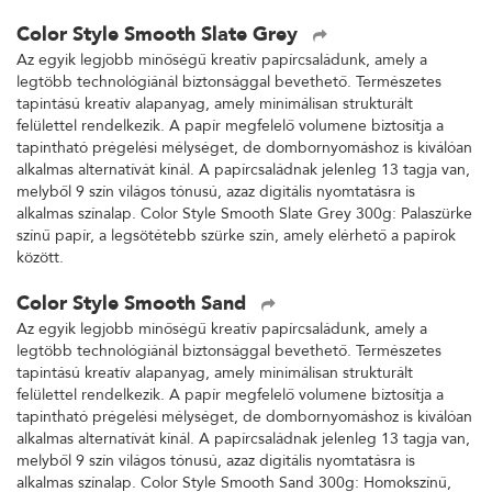
Color Style Smooth Slate Grey
Az egyik legjobb minőségű kreatív papírcsaládunk, amely a
legtöbb technológiánál biztonsággal bevethető. Természetes
tapintású kreatív alapanyag, amely minimálisan strukturált
felülettel rendelkezik. A papír megfelelő volumene biztosítja a
tapintható prégelési mélységet, de dombornyomáshoz is kiválóan
alkalmas alternatívát kínál. A papírcsaládnak jelenleg 13 tagja van,
melyből 9 szín világos tónusú, azaz digitális nyomtatásra is
alkalmas színalap. Color Style Smooth Slate Grey 300g: Palaszürke
színű papír, a legsötétebb szürke szín, amely elérhető a papírok
között.
Color Style Smooth Sand
Az egyik legjobb minőségű kreatív papírcsaládunk, amely a
legtöbb technológiánál biztonsággal bevethető. Természetes
tapintású kreatív alapanyag, amely minimálisan strukturált
felülettel rendelkezik. A papír megfelelő volumene biztosítja a
tapintható prégelési mélységet, de dombornyomáshoz is kiválóan
alkalmas alternatívát kínál. A papírcsaládnak jelenleg 13 tagja van,
melyből 9 szín világos tónusú, azaz digitális nyomtatásra is
alkalmas színalap. Color Style Smooth Sand 300g: Homokszínű,