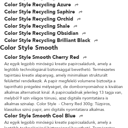
Color Style Recycling Azure
Color Style Recycling Saphire
Color Style Recycling Orchid
Color Style Recycling Shale
Color Style Recycling Obsidian
Color Style Recycling Brilliant Black
Color Style Smooth
Color Style Smooth Cherry Red
Az egyik legjobb minőségű kreatív papírcsaládunk, amely a
legtöbb technológiánál biztonsággal bevethető. Természetes
tapintású kreatív alapanyag, amely minimálisan strukturált
felülettel rendelkezik. A papír megfelelő volumene biztosítja a
tapintható prégelési mélységet, de dombornyomáshoz is kiválóan
alkalmas alternatívát kínál. A papírcsaládnak jelenleg 13 tagja van,
melyből 9 szín világos tónusú, azaz digitális nyomtatásra is
alkalmas színalap. Color Style - Cherry Red 300g: Tűzpiros,
klasszikus színű papír, ami digitális nyomtatásra alkalmas.
Color Style Smooth Cool Blue
Az egyik legjobb minőségű kreatív papírcsaládunk, amely a