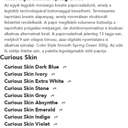
Az egyik legjobb minőségű kreatív papírcsaládunk, amely a
legtöbb technológiánál biztonsággal bevethető. Természetes
tapintású kreatív alapanyag, amely minimálisan strukturált
felülettel rendelkezik. A papír megfelelő volumene biztosítja a
tapintható prégelési mélységet, de dombornyomáshoz is kiválóan
alkalmas alternatívát kínál. A papírcsaládnak jelenleg 13 tagja van,
melyből 9 szín világos tónusú, azaz digitális nyomtatásra is
alkalmas színalap. Color Style Smooth Spring Green 300g: Az üde
fű zöldje ihlette szín, a paletta legvilágosabb zöld papírja.
Curious Skin
Curious Skin Dark Blue
Curious Skin Ivory
Curious Skin Extra White
Curious Skin Stone
Curious Skin Grey
Curious Skin Absynthe
Curious Skin Emerald
Curious Skin Indigo
Curious Skin Violet