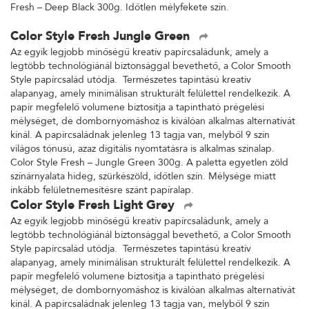
Fresh – Deep Black 300g. Időtlen mélyfekete szín.
Color Style Fresh Jungle Green
Az egyik legjobb minőségű kreatív papírcsaládunk, amely a
legtöbb technológiánál biztonsággal bevethető, a Color Smooth
Style papírcsalád utódja. Természetes tapintású kreatív
alapanyag, amely minimálisan strukturált felülettel rendelkezik. A
papír megfelelő volumene biztosítja a tapintható prégelési
mélységet, de dombornyomáshoz is kiválóan alkalmas alternatívát
kínál. A papírcsaládnak jelenleg 13 tagja van, melyből 9 szín
világos tónusú, azaz digitális nyomtatásra is alkalmas színalap.
Color Style Fresh – Jungle Green 300g. A paletta egyetlen zöld
színárnyalata hideg, szürkészöld, időtlen szín. Mélysége miatt
inkább felületnemesítésre szánt papíralap.
Color Style Fresh Light Grey
Az egyik legjobb minőségű kreatív papírcsaládunk, amely a
legtöbb technológiánál biztonsággal bevethető, a Color Smooth
Style papírcsalád utódja. Természetes tapintású kreatív
alapanyag, amely minimálisan strukturált felülettel rendelkezik. A
papír megfelelő volumene biztosítja a tapintható prégelési
mélységet, de dombornyomáshoz is kiválóan alkalmas alternatívát
kínál. A papírcsaládnak jelenleg 13 tagja van, melyből 9 szín