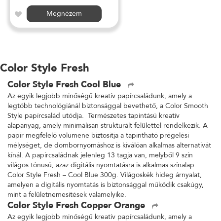
Megnézem
Color Style Fresh
Color Style Fresh Cool Blue
Az egyik legjobb minőségű kreatív papírcsaládunk, amely a
legtöbb technológiánál biztonsággal bevethető, a Color Smooth
Style papírcsalád utódja. Természetes tapintású kreatív
alapanyag, amely minimálisan strukturált felülettel rendelkezik. A
papír megfelelő volumene biztosítja a tapintható prégelési
mélységet, de dombornyomáshoz is kiválóan alkalmas alternatívát
kínál. A papírcsaládnak jelenleg 13 tagja van, melyből 9 szín
világos tónusú, azaz digitális nyomtatásra is alkalmas színalap.
Color Style Fresh – Cool Blue 300g. Világoskék hideg árnyalat,
amelyen a digitális nyomtatás is biztonsággal működik csakúgy,
mint a felületnemesítések valamelyike.
Color Style Fresh Copper Orange
Az egyik legjobb minőségű kreatív papírcsaládunk, amely a