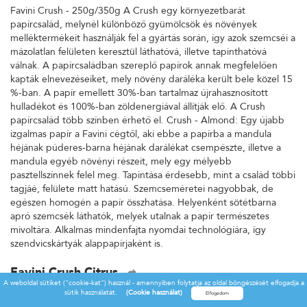
Favini Crush - 250g/350g A Crush egy környezetbarát
papírcsalád, melynél különböző gyümölcsök és növények
melléktermékeit használják fel a gyártás során, így azok szemcséi a
mázolatlan felületen keresztül láthatóvá, illetve tapinthatóvá
válnak. A papírcsaládban szereplő papírok annak megfelelően
kapták elnevezéseiket, mely növény daráléka került bele közel 15
%-ban. A papír emellett 30%-ban tartalmaz újrahasznosított
hulladékot és 100%-ban zöldenergiával állítják elő. A Crush
papírcsalád több színben érhető el. Crush - Almond: Egy újabb
izgalmas papír a Favini cégtől, aki ebbe a papírba a mandula
héjának púderes-barna héjának darálékat csempészte, illetve a
mandula egyéb növényi részeit, mely egy mélyebb
pasztellszínnek felel meg. Tapintása érdesebb, mint a család többi
tagjáé, felülete matt hatású. Szemcseméretei nagyobbak, de
egészen homogén a papír összhatása. Helyenként sötétbarna
apró szemcsék láthatók, melyek utalnak a papír természetes
mivoltára. Alkalmas mindenfajta nyomdai technológiára, így
szendvicskártyák alappapírjaként is.
Favini Crush Citrus
A weboldal sütiket ("cookie-kat") használ - amennyiben folytatja az oldal böngészését elfogadja a
Favini Crush - 250g/350g A Crush egy környezetbarát
sütik használatát.
(Cookie használat)
papírcsalád, melynél különböző gyümölcsök és növények