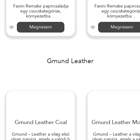
Favini Remake papírcsaládja
Favini Remake papírcsa
egy csúcskategóriás,
egy csúcskategóriá
környezetba ...
környezetba ...
Megnézem
Megnézem
Gmund Leather
Gmund Leather Coal
Gmund Leather M
Gmund – Leather a világ első
Gmund – Leather a vilá
olyan papírja, amely a valódi b
olyan papírja, amely a v