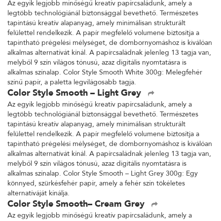
Az egyik legjobb minőségű kreatív papírcsaládunk, amely a
legtöbb technológiánál biztonsággal bevethető. Természetes
tapintású kreatív alapanyag, amely minimálisan strukturált
felülettel rendelkezik. A papír megfelelő volumene biztosítja a
tapintható prégelési mélységet, de dombornyomáshoz is kiválóan
alkalmas alternatívát kínál. A papírcsaládnak jelenleg 13 tagja van,
melyből 9 szín világos tónusú, azaz digitális nyomtatásra is
alkalmas színalap. Color Style Smooth White 300g: Melegfehér
színű papír, a paletta legvilágosabb tagja.
Color Style Smooth – Light Grey
Az egyik legjobb minőségű kreatív papírcsaládunk, amely a
legtöbb technológiánál biztonsággal bevethető. Természetes
tapintású kreatív alapanyag, amely minimálisan strukturált
felülettel rendelkezik. A papír megfelelő volumene biztosítja a
tapintható prégelési mélységet, de dombornyomáshoz is kiválóan
alkalmas alternatívát kínál. A papírcsaládnak jelenleg 13 tagja van,
melyből 9 szín világos tónusú, azaz digitális nyomtatásra is
alkalmas színalap. Color Style Smooth – Light Grey 300g: Egy
könnyed, szürkésfehér papír, amely a fehér szín tökéletes
alternatíváját kínálja.
Color Style Smooth– Cream Grey
Az egyik legjobb minőségű kreatív papírcsaládunk, amely a