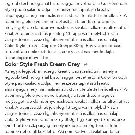
legtöbb technológiánál biztonsággal bevethető, a Color Smooth
Style papírcsalád utódja. Természetes tapintású kreatív
alapanyag, amely minimálisan strukturált felülettel rendelkezik. A
papír megfelelő volumene biztosítja a tapintható prégelési
mélységet, de dombornyomáshoz is kiválóan alkalmas alternatívát
kínál. A papírcsaládnak jelenleg 13 tagja van, melyből 9 szín
világos tónusú, azaz digitális nyomtatásra is alkalmas színalap.
Color Style Fresh – Copper Orange 300g. Egy világos tónusú
terrakottára emlékeztető szín, amely alkalmas mindenfajta
technológiai műveletre.
Color Style Fresh Cream Grey
Az egyik legjobb minőségű kreatív papírcsaládunk, amely a
legtöbb technológiánál biztonsággal bevethető, a Color Smooth
Style papírcsalád utódja. Természetes tapintású kreatív
alapanyag, amely minimálisan strukturált felülettel rendelkezik. A
papír megfelelő volumene biztosítja a tapintható prégelési
mélységet, de dombornyomáshoz is kiválóan alkalmas alternatívát
kínál. A papírcsaládnak jelenleg 13 tagja van, melyből 9 szín
világos tónusú, azaz digitális nyomtatásra is alkalmas színalap.
Color Style Fresh– Cream Grey 300g: Egy könnyed krémszürke
színt hordozó alapanyag, amely inkább a meleg tónusú fehér
papír színéhez áll közelebb. Aki nem kedveli a vakítóan fehér