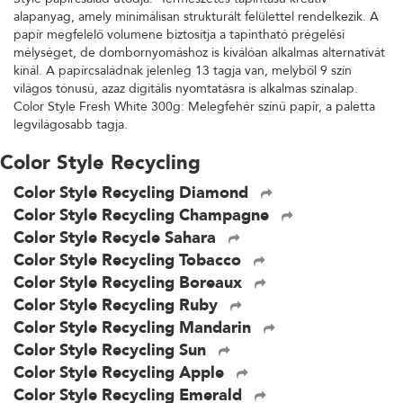
alapanyag, amely minimálisan strukturált felülettel rendelkezik. A
papír megfelelő volumene biztosítja a tapintható prégelési
mélységet, de dombornyomáshoz is kiválóan alkalmas alternatívát
kínál. A papírcsaládnak jelenleg 13 tagja van, melyből 9 szín
világos tónusú, azaz digitális nyomtatásra is alkalmas színalap.
Color Style Fresh White 300g: Melegfehér színű papír, a paletta
legvilágosabb tagja.
Color Style Recycling
Color Style Recycling Diamond
Color Style Recycling Champagne
Color Style Recycle Sahara
Color Style Recycling Tobacco
Color Style Recycling Boreaux
Color Style Recycling Ruby
Color Style Recycling Mandarin
Color Style Recycling Sun
Color Style Recycling Apple
Color Style Recycling Emerald