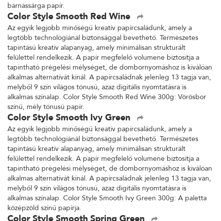
barnássárga papír.
Color Style Smooth Red Wine
Az egyik legjobb minőségű kreatív papírcsaládunk, amely a
legtöbb technológiánál biztonsággal bevethető. Természetes
tapintású kreatív alapanyag, amely minimálisan strukturált
felülettel rendelkezik. A papír megfelelő volumene biztosítja a
tapintható prégelési mélységet, de dombornyomáshoz is kiválóan
alkalmas alternatívát kínál. A papírcsaládnak jelenleg 13 tagja van,
melyből 9 szín világos tónusú, azaz digitális nyomtatásra is
alkalmas színalap. Color Style Smooth Red Wine 300g: Vörösbor
színű, mély tónusú papír.
Color Style Smooth Ivy Green
Az egyik legjobb minőségű kreatív papírcsaládunk, amely a
legtöbb technológiánál biztonsággal bevethető. Természetes
tapintású kreatív alapanyag, amely minimálisan strukturált
felülettel rendelkezik. A papír megfelelő volumene biztosítja a
tapintható prégelési mélységet, de dombornyomáshoz is kiválóan
alkalmas alternatívát kínál. A papírcsaládnak jelenleg 13 tagja van,
melyből 9 szín világos tónusú, azaz digitális nyomtatásra is
alkalmas színalap. Color Style Smooth Ivy Green 300g: A paletta
középzöld színű papírja.
Color Style Smooth Spring Green