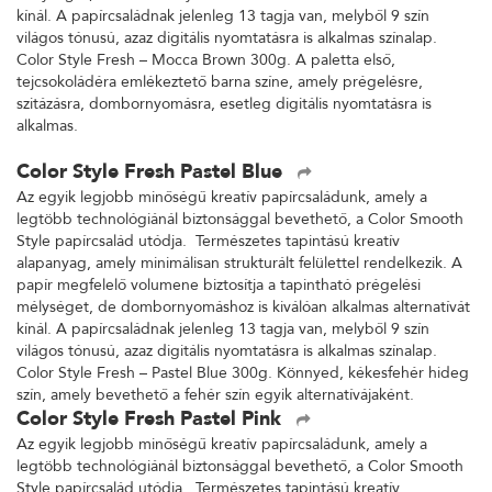
kínál. A papírcsaládnak jelenleg 13 tagja van, melyből 9 szín
világos tónusú, azaz digitális nyomtatásra is alkalmas színalap.
Color Style Fresh – Mocca Brown 300g. A paletta első,
tejcsokoládéra emlékeztető barna színe, amely prégelésre,
szitázásra, dombornyomásra, esetleg digitális nyomtatásra is
alkalmas.
Color Style Fresh Pastel Blue
Az egyik legjobb minőségű kreatív papírcsaládunk, amely a
legtöbb technológiánál biztonsággal bevethető, a Color Smooth
Style papírcsalád utódja. Természetes tapintású kreatív
alapanyag, amely minimálisan strukturált felülettel rendelkezik. A
papír megfelelő volumene biztosítja a tapintható prégelési
mélységet, de dombornyomáshoz is kiválóan alkalmas alternatívát
kínál. A papírcsaládnak jelenleg 13 tagja van, melyből 9 szín
világos tónusú, azaz digitális nyomtatásra is alkalmas színalap.
Color Style Fresh – Pastel Blue 300g. Könnyed, kékesfehér hideg
szín, amely bevethető a fehér szín egyik alternatívájaként.
Color Style Fresh Pastel Pink
Az egyik legjobb minőségű kreatív papírcsaládunk, amely a
legtöbb technológiánál biztonsággal bevethető, a Color Smooth
Style papírcsalád utódja. Természetes tapintású kreatív