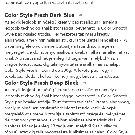
papírokat, az nyugodtan választhatja ezt a színt.
Color Style Fresh Dark Blue
Az egyik legjobb minőségű kreatív papírcsaládunk, amely a
legtöbb technológiánál biztonsággal bevethető, a Color Smooth
Style papírcsalád utódja. Természetes tapintású kreatív
alapanyag, amely minimálisan strukturált felülettel rendelkezik. A
papír megfelelő volumene biztosítja a tapintható prégelési
mélységet, de dombornyomáshoz is kiválóan alkalmas alternatívát
kínál. A papírcsaládnak jelenleg 13 tagja van, melyből 9 szín
világos tónusú, azaz digitális nyomtatásra is alkalmas színalap.
Color Style Fresh – Dark Blue 300g. A fekete papír egyik
tökéletes, időtlen, kellően komoly megjelenésű alternatívája.
Color Style Fresh Deep Black
Az egyik legjobb minőségű kreatív papírcsaládunk, amely a
legtöbb technológiánál biztonsággal bevethető, a Color Smooth
Style papírcsalád utódja. Természetes tapintású kreatív alapanyag,
amely minimálisan strukturált felülettel rendelkezik. A papír
megfelelő volumene biztosítja a tapintható prégelési mélységet,
de dombornyomáshoz is kiválóan alkalmas alternatívát kínál. A
papírcsaládnak jelenleg 13 tagja van, melyből 9 szín világos
tónusú, azaz digitális nyomtatásra is alkalmas színalap. Color Style