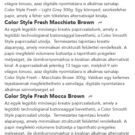
világos tónusú, azaz digitális nyomtatásra is alkalmas színalap.
Color Style Fresh – Light Grey 300g: Egy könnyed, szürkésfehér
papír, amely a fehér szín tökéletes alternatíváját kínálja.
Color Style Fresh Macchiato Brown
Az egyik legjobb minőségű kreatív papírcsaládunk, amely a
legtöbb technológiánál biztonsággal bevethető, a Color Smooth
Style papírcsalád utódja. Természetes tapintású kreatív
alapanyag, amely minimálisan strukturált felülettel rendelkezik. A
papír megfelelő volumene biztosítja a tapintható prégelési
mélységet, de dombornyomáshoz is kiválóan alkalmas alternatívát
kínál. A papírcsaládnak jelenleg 13 tagja van, melyből 9 szín
világos tónusú, azaz digitális nyomtatásra is alkalmas színalap.
Color Style Fresh – Macchiato Brown 300g: Valóban egy kellemes
tejeskávénak megfeleltethető a színvilága, digitális nyomtatásra
alkalmas színmélységet ad.
Color Style Fresh Mocca Brown
Az egyik legjobb minőségű kreatív papírcsaládunk, amely a
legtöbb technológiánál biztonsággal bevethető, a Color Smooth
Style papírcsalád utódja. Természetes tapintású kreatív
alapanyag, amely minimálisan strukturált felülettel rendelkezik. A
papír megfelelő volumene biztosítja a tapintható prégelési
mélységet, de dombornyomáshoz is kiválóan alkalmas alternatívát