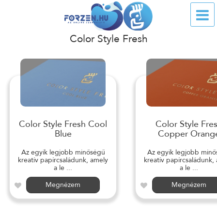
Color Style Fresh
Color Style Fresh Cool
Color Style Fre
Blue
Copper Orang
Az egyik legjobb minőségű
Az egyik legjobb min
kreatív papírcsaládunk, amely
kreatív papírcsaládunk,
a le ...
a le ...
Megnézem
Megnézem