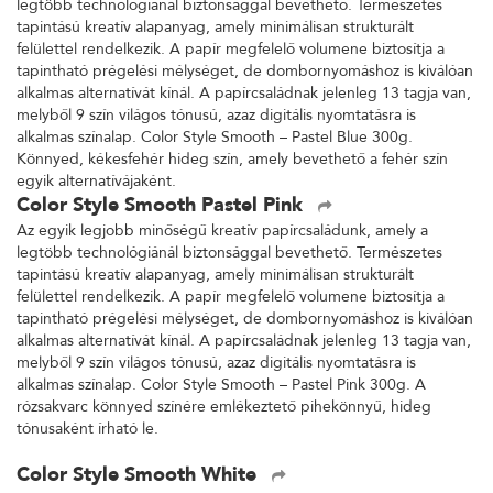
legtöbb technológiánál biztonsággal bevethető. Természetes
tapintású kreatív alapanyag, amely minimálisan strukturált
felülettel rendelkezik. A papír megfelelő volumene biztosítja a
tapintható prégelési mélységet, de dombornyomáshoz is kiválóan
alkalmas alternatívát kínál. A papírcsaládnak jelenleg 13 tagja van,
melyből 9 szín világos tónusú, azaz digitális nyomtatásra is
alkalmas színalap. Color Style Smooth – Pastel Blue 300g.
Könnyed, kékesfehér hideg szín, amely bevethető a fehér szín
egyik alternatívájaként.
Color Style Smooth Pastel Pink
Az egyik legjobb minőségű kreatív papírcsaládunk, amely a
legtöbb technológiánál biztonsággal bevethető. Természetes
tapintású kreatív alapanyag, amely minimálisan strukturált
felülettel rendelkezik. A papír megfelelő volumene biztosítja a
tapintható prégelési mélységet, de dombornyomáshoz is kiválóan
alkalmas alternatívát kínál. A papírcsaládnak jelenleg 13 tagja van,
melyből 9 szín világos tónusú, azaz digitális nyomtatásra is
alkalmas színalap. Color Style Smooth – Pastel Pink 300g. A
rózsakvarc könnyed színére emlékeztető pihekönnyű, hideg
tónusaként írható le.
Color Style Smooth White