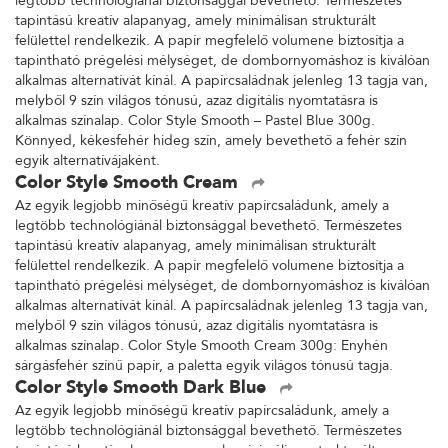
legtöbb technológiánál biztonsággal bevethető. Természetes
tapintású kreatív alapanyag, amely minimálisan strukturált
felülettel rendelkezik. A papír megfelelő volumene biztosítja a
tapintható prégelési mélységet, de dombornyomáshoz is kiválóan
alkalmas alternatívát kínál. A papírcsaládnak jelenleg 13 tagja van,
melyből 9 szín világos tónusú, azaz digitális nyomtatásra is
alkalmas színalap. Color Style Smooth – Pastel Blue 300g.
Könnyed, kékesfehér hideg szín, amely bevethető a fehér szín
egyik alternatívájaként.
Color Style Smooth Cream
Az egyik legjobb minőségű kreatív papírcsaládunk, amely a
legtöbb technológiánál biztonsággal bevethető. Természetes
tapintású kreatív alapanyag, amely minimálisan strukturált
felülettel rendelkezik. A papír megfelelő volumene biztosítja a
tapintható prégelési mélységet, de dombornyomáshoz is kiválóan
alkalmas alternatívát kínál. A papírcsaládnak jelenleg 13 tagja van,
melyből 9 szín világos tónusú, azaz digitális nyomtatásra is
alkalmas színalap. Color Style Smooth Cream 300g: Enyhén
sárgásfehér színű papír, a paletta egyik világos tónusú tagja.
Color Style Smooth Dark Blue
Az egyik legjobb minőségű kreatív papírcsaládunk, amely a
legtöbb technológiánál biztonsággal bevethető. Természetes