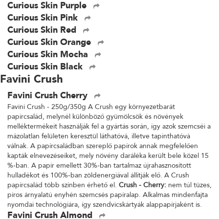
Curious Skin Purple
Curious Skin Pink
Curious Skin Red
Curious Skin Orange
Curious Skin Mocha
Curious Skin Black
Favini Crush
Favini Crush Cherry
Favini Crush - 250g/350g A Crush egy környezetbarát
papírcsalád, melynél különböző gyümölcsök és növények
melléktermékeit használják fel a gyártás során, így azok szemcséi a
mázolatlan felületen keresztül láthatóvá, illetve tapinthatóvá
válnak. A papírcsaládban szereplő papírok annak megfelelően
kapták elnevezéseiket, mely növény daráléka került bele közel 15
%-ban. A papír emellett 30%-ban tartalmaz újrahasznosított
hulladékot és 100%-ban zöldenergiával állítják elő. A Crush
papírcsalád több színben érhető el.
Crush - Cherry:
nem túl tüzes,
piros árnyalatú enyhén szemcsés papíralap. Alkalmas mindenfajta
nyomdai technológiára, így szendvicskártyák alappapírjaként is.
Favini Crush Almond