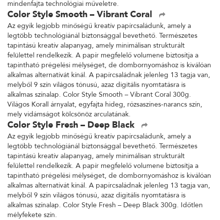
mindenfajta technológiai műveletre.
Color Style Smooth – Vibrant Coral
Az egyik legjobb minőségű kreatív papírcsaládunk, amely a
legtöbb technológiánál biztonsággal bevethető. Természetes
tapintású kreatív alapanyag, amely minimálisan strukturált
felülettel rendelkezik. A papír megfelelő volumene biztosítja a
tapintható prégelési mélységet, de dombornyomáshoz is kiválóan
alkalmas alternatívát kínál. A papírcsaládnak jelenleg 13 tagja van,
melyből 9 szín világos tónusú, azaz digitális nyomtatásra is
alkalmas színalap. Color Style Smooth – Vibrant Coral 300g.
Világos Korall árnyalat, egyfajta hideg, rózsaszínes-narancs szín,
mely vidámságot kölcsönöz arculatának.
Color Style Fresh – Deep Black
Az egyik legjobb minőségű kreatív papírcsaládunk, amely a
legtöbb technológiánál biztonsággal bevethető. Természetes
tapintású kreatív alapanyag, amely minimálisan strukturált
felülettel rendelkezik. A papír megfelelő volumene biztosítja a
tapintható prégelési mélységet, de dombornyomáshoz is kiválóan
alkalmas alternatívát kínál. A papírcsaládnak jelenleg 13 tagja van,
melyből 9 szín világos tónusú, azaz digitális nyomtatásra is
alkalmas színalap. Color Style Fresh – Deep Black 300g. Időtlen
mélyfekete szín.