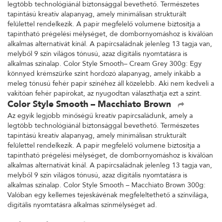
legtöbb technológiánál biztonsággal bevethető. Természetes
tapintású kreatív alapanyag, amely minimálisan strukturált
felülettel rendelkezik. A papír megfelelő volumene biztosítja a
tapintható prégelési mélységet, de dombornyomáshoz is kiválóan
alkalmas alternatívát kínál. A papírcsaládnak jelenleg 13 tagja van,
melyből 9 szín világos tónusú, azaz digitális nyomtatásra is
alkalmas színalap. Color Style Smooth– Cream Grey 300g: Egy
könnyed krémszürke színt hordozó alapanyag, amely inkább a
meleg tónusú fehér papír színéhez áll közelebb. Aki nem kedveli a
vakítóan fehér papírokat, az nyugodtan választhatja ezt a színt.
Color Style Smooth – Macchiato Brown
Az egyik legjobb minőségű kreatív papírcsaládunk, amely a
legtöbb technológiánál biztonsággal bevethető. Természetes
tapintású kreatív alapanyag, amely minimálisan strukturált
felülettel rendelkezik. A papír megfelelő volumene biztosítja a
tapintható prégelési mélységet, de dombornyomáshoz is kiválóan
alkalmas alternatívát kínál. A papírcsaládnak jelenleg 13 tagja van,
melyből 9 szín világos tónusú, azaz digitális nyomtatásra is
alkalmas színalap. Color Style Smooth – Macchiato Brown 300g:
Valóban egy kellemes tejeskávénak megfeleltethető a színvilága,
digitális nyomtatásra alkalmas színmélységet ad.