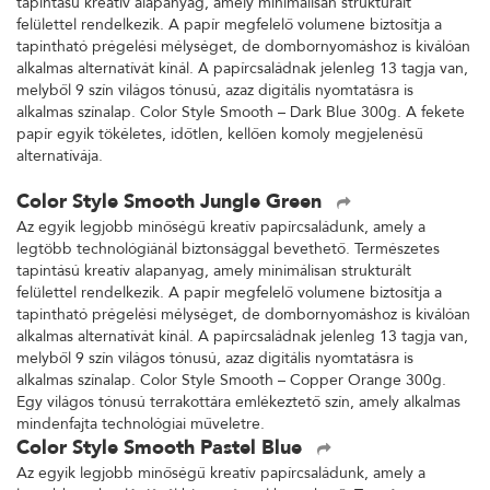
tapintású kreatív alapanyag, amely minimálisan strukturált
felülettel rendelkezik. A papír megfelelő volumene biztosítja a
tapintható prégelési mélységet, de dombornyomáshoz is kiválóan
alkalmas alternatívát kínál. A papírcsaládnak jelenleg 13 tagja van,
melyből 9 szín világos tónusú, azaz digitális nyomtatásra is
alkalmas színalap. Color Style Smooth – Dark Blue 300g. A fekete
papír egyik tökéletes, időtlen, kellően komoly megjelenésű
alternatívája.
Color Style Smooth Jungle Green
Az egyik legjobb minőségű kreatív papírcsaládunk, amely a
legtöbb technológiánál biztonsággal bevethető. Természetes
tapintású kreatív alapanyag, amely minimálisan strukturált
felülettel rendelkezik. A papír megfelelő volumene biztosítja a
tapintható prégelési mélységet, de dombornyomáshoz is kiválóan
alkalmas alternatívát kínál. A papírcsaládnak jelenleg 13 tagja van,
melyből 9 szín világos tónusú, azaz digitális nyomtatásra is
alkalmas színalap. Color Style Smooth – Copper Orange 300g.
Egy világos tónusú terrakottára emlékeztető szín, amely alkalmas
mindenfajta technológiai műveletre.
Color Style Smooth Pastel Blue
Az egyik legjobb minőségű kreatív papírcsaládunk, amely a