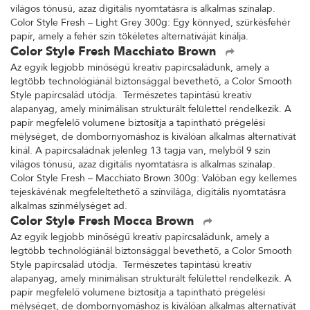
világos tónusú, azaz digitális nyomtatásra is alkalmas színalap.
Color Style Fresh – Light Grey 300g: Egy könnyed, szürkésfehér
papír, amely a fehér szín tökéletes alternatíváját kínálja.
Color Style Fresh Macchiato Brown
Az egyik legjobb minőségű kreatív papírcsaládunk, amely a
legtöbb technológiánál biztonsággal bevethető, a Color Smooth
Style papírcsalád utódja. Természetes tapintású kreatív
alapanyag, amely minimálisan strukturált felülettel rendelkezik. A
papír megfelelő volumene biztosítja a tapintható prégelési
mélységet, de dombornyomáshoz is kiválóan alkalmas alternatívát
kínál. A papírcsaládnak jelenleg 13 tagja van, melyből 9 szín
világos tónusú, azaz digitális nyomtatásra is alkalmas színalap.
Color Style Fresh – Macchiato Brown 300g: Valóban egy kellemes
tejeskávénak megfeleltethető a színvilága, digitális nyomtatásra
alkalmas színmélységet ad.
Color Style Fresh Mocca Brown
Az egyik legjobb minőségű kreatív papírcsaládunk, amely a
legtöbb technológiánál biztonsággal bevethető, a Color Smooth
Style papírcsalád utódja. Természetes tapintású kreatív
alapanyag, amely minimálisan strukturált felülettel rendelkezik. A
papír megfelelő volumene biztosítja a tapintható prégelési
mélységet, de dombornyomáshoz is kiválóan alkalmas alternatívát