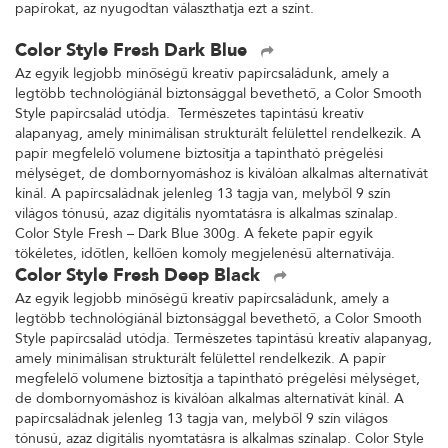
papírokat, az nyugodtan választhatja ezt a színt.
Color Style Fresh Dark Blue
Az egyik legjobb minőségű kreatív papírcsaládunk, amely a
legtöbb technológiánál biztonsággal bevethető, a Color Smooth
Style papírcsalád utódja. Természetes tapintású kreatív
alapanyag, amely minimálisan strukturált felülettel rendelkezik. A
papír megfelelő volumene biztosítja a tapintható prégelési
mélységet, de dombornyomáshoz is kiválóan alkalmas alternatívát
kínál. A papírcsaládnak jelenleg 13 tagja van, melyből 9 szín
világos tónusú, azaz digitális nyomtatásra is alkalmas színalap.
Color Style Fresh – Dark Blue 300g. A fekete papír egyik
tökéletes, időtlen, kellően komoly megjelenésű alternatívája.
Color Style Fresh Deep Black
Az egyik legjobb minőségű kreatív papírcsaládunk, amely a
legtöbb technológiánál biztonsággal bevethető, a Color Smooth
Style papírcsalád utódja. Természetes tapintású kreatív alapanyag,
amely minimálisan strukturált felülettel rendelkezik. A papír
megfelelő volumene biztosítja a tapintható prégelési mélységet,
de dombornyomáshoz is kiválóan alkalmas alternatívát kínál. A
papírcsaládnak jelenleg 13 tagja van, melyből 9 szín világos
tónusú, azaz digitális nyomtatásra is alkalmas színalap. Color Style