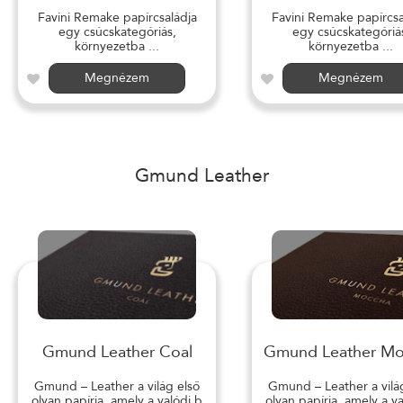
Favini Remake papírcsaládja
Favini Remake papírcsa
egy csúcskategóriás,
egy csúcskategóriá
környezetba ...
környezetba ...
Megnézem
Megnézem
Gmund Leather
Gmund Leather Coal
Gmund Leather M
Gmund – Leather a világ első
Gmund – Leather a vilá
olyan papírja, amely a valódi b
olyan papírja, amely a v