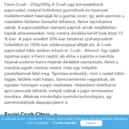
Favini Crush - 250g/350g A Crush egy környezetbarát
papírcsalád, melynél különböző gyümölcsök és növények
melléktermékeit használják fel a gyártás során, így azok szemcséi a
mázolatlan felületen keresztül láthatóvá, illetve tapinthatóvá
válnak. A papírcsaládban szereplő papírok annak megfelelően
kapták elnevezéseiket, mely növény daráléka került bele közel 15
%-ban. A papír emellett 30%-ban tartalmaz újrahasznosított
hulladékot és 100%-ban zöldenergiával állítják elő. A Crush
papírcsalád több színben érhető el. Crush - Almond: Egy újabb
izgalmas papír a Favini cégtől, aki ebbe a papírba a mandula
héjának púderes-barna héjának darálékat csempészte, illetve a
mandula egyéb növényi részeit, mely egy mélyebb
pasztellszínnek felel meg. Tapintása érdesebb, mint a család többi
tagjáé, felülete matt hatású. Szemcseméretei nagyobbak, de
egészen homogén a papír összhatása. Helyenként sötétbarna
apró szemcsék láthatók, melyek utalnak a papír természetes
mivoltára. Alkalmas mindenfajta nyomdai technológiára, így
szendvicskártyák alappapírjaként is.
Favini Crush Citrus
A weboldal sütiket ("cookie-kat") használ - amennyiben folytatja az oldal böngészését elfogadja a
Favini Crush - 250g/350g A Crush egy környezetbarát
sütik használatát.
(Cookie használat)
papírcsalád, melynél különböző gyümölcsök és növények