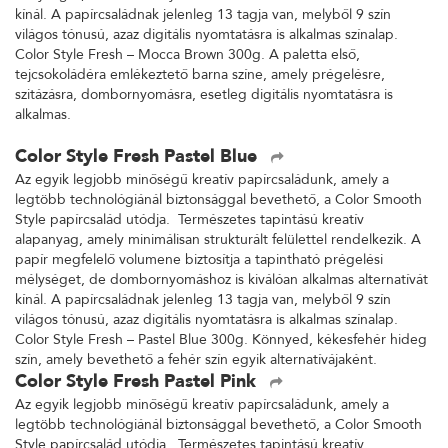
kínál. A papírcsaládnak jelenleg 13 tagja van, melyből 9 szín
világos tónusú, azaz digitális nyomtatásra is alkalmas színalap.
Color Style Fresh – Mocca Brown 300g. A paletta első,
tejcsokoládéra emlékeztető barna színe, amely prégelésre,
szitázásra, dombornyomásra, esetleg digitális nyomtatásra is
alkalmas.
Color Style Fresh Pastel Blue
Az egyik legjobb minőségű kreatív papírcsaládunk, amely a
legtöbb technológiánál biztonsággal bevethető, a Color Smooth
Style papírcsalád utódja. Természetes tapintású kreatív
alapanyag, amely minimálisan strukturált felülettel rendelkezik. A
papír megfelelő volumene biztosítja a tapintható prégelési
mélységet, de dombornyomáshoz is kiválóan alkalmas alternatívát
kínál. A papírcsaládnak jelenleg 13 tagja van, melyből 9 szín
világos tónusú, azaz digitális nyomtatásra is alkalmas színalap.
Color Style Fresh – Pastel Blue 300g. Könnyed, kékesfehér hideg
szín, amely bevethető a fehér szín egyik alternatívájaként.
Color Style Fresh Pastel Pink
Az egyik legjobb minőségű kreatív papírcsaládunk, amely a
legtöbb technológiánál biztonsággal bevethető, a Color Smooth
Style papírcsalád utódja. Természetes tapintású kreatív