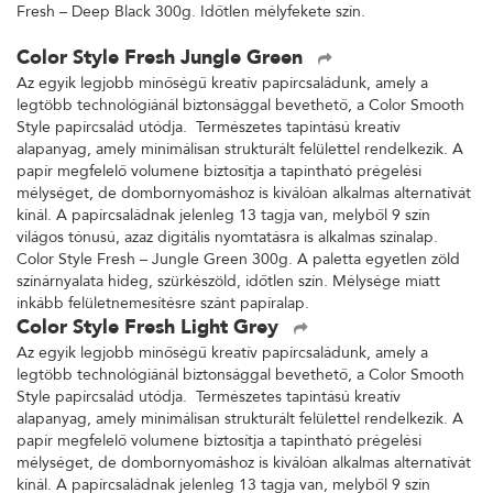
Fresh – Deep Black 300g. Időtlen mélyfekete szín.
Color Style Fresh Jungle Green
Az egyik legjobb minőségű kreatív papírcsaládunk, amely a
legtöbb technológiánál biztonsággal bevethető, a Color Smooth
Style papírcsalád utódja. Természetes tapintású kreatív
alapanyag, amely minimálisan strukturált felülettel rendelkezik. A
papír megfelelő volumene biztosítja a tapintható prégelési
mélységet, de dombornyomáshoz is kiválóan alkalmas alternatívát
kínál. A papírcsaládnak jelenleg 13 tagja van, melyből 9 szín
világos tónusú, azaz digitális nyomtatásra is alkalmas színalap.
Color Style Fresh – Jungle Green 300g. A paletta egyetlen zöld
színárnyalata hideg, szürkészöld, időtlen szín. Mélysége miatt
inkább felületnemesítésre szánt papíralap.
Color Style Fresh Light Grey
Az egyik legjobb minőségű kreatív papírcsaládunk, amely a
legtöbb technológiánál biztonsággal bevethető, a Color Smooth
Style papírcsalád utódja. Természetes tapintású kreatív
alapanyag, amely minimálisan strukturált felülettel rendelkezik. A
papír megfelelő volumene biztosítja a tapintható prégelési
mélységet, de dombornyomáshoz is kiválóan alkalmas alternatívát
kínál. A papírcsaládnak jelenleg 13 tagja van, melyből 9 szín