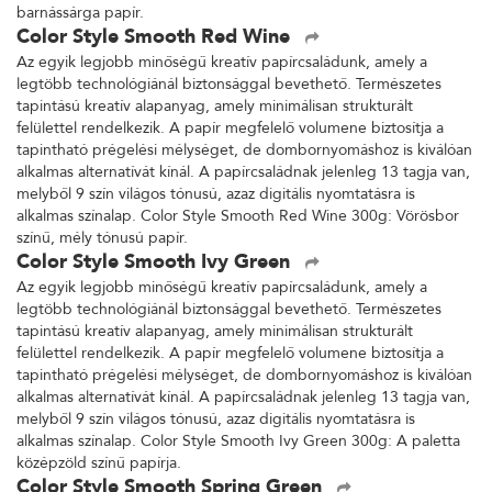
barnássárga papír.
Color Style Smooth Red Wine
Az egyik legjobb minőségű kreatív papírcsaládunk, amely a
legtöbb technológiánál biztonsággal bevethető. Természetes
tapintású kreatív alapanyag, amely minimálisan strukturált
felülettel rendelkezik. A papír megfelelő volumene biztosítja a
tapintható prégelési mélységet, de dombornyomáshoz is kiválóan
alkalmas alternatívát kínál. A papírcsaládnak jelenleg 13 tagja van,
melyből 9 szín világos tónusú, azaz digitális nyomtatásra is
alkalmas színalap. Color Style Smooth Red Wine 300g: Vörösbor
színű, mély tónusú papír.
Color Style Smooth Ivy Green
Az egyik legjobb minőségű kreatív papírcsaládunk, amely a
legtöbb technológiánál biztonsággal bevethető. Természetes
tapintású kreatív alapanyag, amely minimálisan strukturált
felülettel rendelkezik. A papír megfelelő volumene biztosítja a
tapintható prégelési mélységet, de dombornyomáshoz is kiválóan
alkalmas alternatívát kínál. A papírcsaládnak jelenleg 13 tagja van,
melyből 9 szín világos tónusú, azaz digitális nyomtatásra is
alkalmas színalap. Color Style Smooth Ivy Green 300g: A paletta
középzöld színű papírja.
Color Style Smooth Spring Green