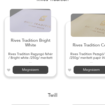
Rives Tradition Bright
White
Rives Tradition C
Rives Tradition Ragyogó fehér
Rives Tradition Pezsgő
/ Bright white /250g/ merített
/250g/ merített papír ihl
...
...
Megnézem
Megnézem
Twill