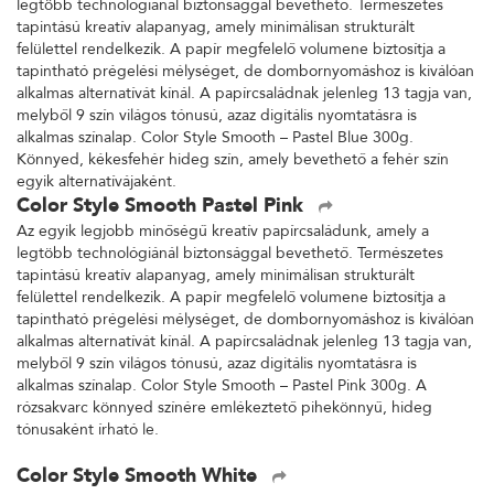
legtöbb technológiánál biztonsággal bevethető. Természetes
tapintású kreatív alapanyag, amely minimálisan strukturált
felülettel rendelkezik. A papír megfelelő volumene biztosítja a
tapintható prégelési mélységet, de dombornyomáshoz is kiválóan
alkalmas alternatívát kínál. A papírcsaládnak jelenleg 13 tagja van,
melyből 9 szín világos tónusú, azaz digitális nyomtatásra is
alkalmas színalap. Color Style Smooth – Pastel Blue 300g.
Könnyed, kékesfehér hideg szín, amely bevethető a fehér szín
egyik alternatívájaként.
Color Style Smooth Pastel Pink
Az egyik legjobb minőségű kreatív papírcsaládunk, amely a
legtöbb technológiánál biztonsággal bevethető. Természetes
tapintású kreatív alapanyag, amely minimálisan strukturált
felülettel rendelkezik. A papír megfelelő volumene biztosítja a
tapintható prégelési mélységet, de dombornyomáshoz is kiválóan
alkalmas alternatívát kínál. A papírcsaládnak jelenleg 13 tagja van,
melyből 9 szín világos tónusú, azaz digitális nyomtatásra is
alkalmas színalap. Color Style Smooth – Pastel Pink 300g. A
rózsakvarc könnyed színére emlékeztető pihekönnyű, hideg
tónusaként írható le.
Color Style Smooth White