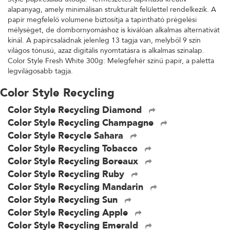
alapanyag, amely minimálisan strukturált felülettel rendelkezik. A
papír megfelelő volumene biztosítja a tapintható prégelési
mélységet, de dombornyomáshoz is kiválóan alkalmas alternatívát
kínál. A papírcsaládnak jelenleg 13 tagja van, melyből 9 szín
világos tónusú, azaz digitális nyomtatásra is alkalmas színalap.
Color Style Fresh White 300g: Melegfehér színű papír, a paletta
legvilágosabb tagja.
Color Style Recycling
Color Style Recycling Diamond
Color Style Recycling Champagne
Color Style Recycle Sahara
Color Style Recycling Tobacco
Color Style Recycling Boreaux
Color Style Recycling Ruby
Color Style Recycling Mandarin
Color Style Recycling Sun
Color Style Recycling Apple
Color Style Recycling Emerald