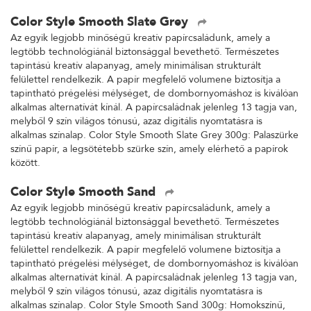
Color Style Smooth Slate Grey
Az egyik legjobb minőségű kreatív papírcsaládunk, amely a
legtöbb technológiánál biztonsággal bevethető. Természetes
tapintású kreatív alapanyag, amely minimálisan strukturált
felülettel rendelkezik. A papír megfelelő volumene biztosítja a
tapintható prégelési mélységet, de dombornyomáshoz is kiválóan
alkalmas alternatívát kínál. A papírcsaládnak jelenleg 13 tagja van,
melyből 9 szín világos tónusú, azaz digitális nyomtatásra is
alkalmas színalap. Color Style Smooth Slate Grey 300g: Palaszürke
színű papír, a legsötétebb szürke szín, amely elérhető a papírok
között.
Color Style Smooth Sand
Az egyik legjobb minőségű kreatív papírcsaládunk, amely a
legtöbb technológiánál biztonsággal bevethető. Természetes
tapintású kreatív alapanyag, amely minimálisan strukturált
felülettel rendelkezik. A papír megfelelő volumene biztosítja a
tapintható prégelési mélységet, de dombornyomáshoz is kiválóan
alkalmas alternatívát kínál. A papírcsaládnak jelenleg 13 tagja van,
melyből 9 szín világos tónusú, azaz digitális nyomtatásra is
alkalmas színalap. Color Style Smooth Sand 300g: Homokszínű,