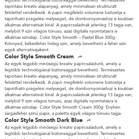
legtöbb technológiánál biztonsággal bevethető. Természetes
tapintású kreatív alapanyag, amely minimálisan strukturált
felülettel rendelkezik. A papír megfelelő volumene biztosítja a
tapintható prégelési mélységet, de dombornyomáshoz is kiválóan
alkalmas alternatívát kínál. A papírcsaládnak jelenleg 13 tagja van,
melyből 9 szín világos tónusú, azaz digitális nyomtatásra is
alkalmas színalap. Color Style Smooth – Pastel Blue 300g.
Könnyed, kékesfehér hideg szín, amely bevethető a fehér szín
egyik alternatívájaként.
Color Style Smooth Cream
Az egyik legjobb minőségű kreatív papírcsaládunk, amely a
legtöbb technológiánál biztonsággal bevethető. Természetes
tapintású kreatív alapanyag, amely minimálisan strukturált
felülettel rendelkezik. A papír megfelelő volumene biztosítja a
tapintható prégelési mélységet, de dombornyomáshoz is kiválóan
alkalmas alternatívát kínál. A papírcsaládnak jelenleg 13 tagja van,
melyből 9 szín világos tónusú, azaz digitális nyomtatásra is
alkalmas színalap. Color Style Smooth Cream 300g: Enyhén
sárgásfehér színű papír, a paletta egyik világos tónusú tagja.
Color Style Smooth Dark Blue
Az egyik legjobb minőségű kreatív papírcsaládunk, amely a
legtöbb technológiánál biztonsággal bevethető. Természetes