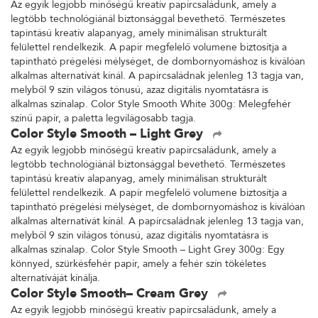
Az egyik legjobb minőségű kreatív papírcsaládunk, amely a
legtöbb technológiánál biztonsággal bevethető. Természetes
tapintású kreatív alapanyag, amely minimálisan strukturált
felülettel rendelkezik. A papír megfelelő volumene biztosítja a
tapintható prégelési mélységet, de dombornyomáshoz is kiválóan
alkalmas alternatívát kínál. A papírcsaládnak jelenleg 13 tagja van,
melyből 9 szín világos tónusú, azaz digitális nyomtatásra is
alkalmas színalap. Color Style Smooth White 300g: Melegfehér
színű papír, a paletta legvilágosabb tagja.
Color Style Smooth – Light Grey
Az egyik legjobb minőségű kreatív papírcsaládunk, amely a
legtöbb technológiánál biztonsággal bevethető. Természetes
tapintású kreatív alapanyag, amely minimálisan strukturált
felülettel rendelkezik. A papír megfelelő volumene biztosítja a
tapintható prégelési mélységet, de dombornyomáshoz is kiválóan
alkalmas alternatívát kínál. A papírcsaládnak jelenleg 13 tagja van,
melyből 9 szín világos tónusú, azaz digitális nyomtatásra is
alkalmas színalap. Color Style Smooth – Light Grey 300g: Egy
könnyed, szürkésfehér papír, amely a fehér szín tökéletes
alternatíváját kínálja.
Color Style Smooth– Cream Grey
Az egyik legjobb minőségű kreatív papírcsaládunk, amely a