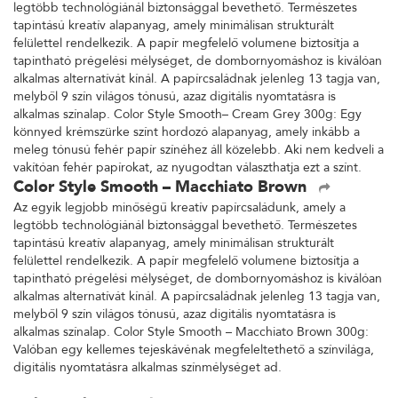
legtöbb technológiánál biztonsággal bevethető. Természetes
tapintású kreatív alapanyag, amely minimálisan strukturált
felülettel rendelkezik. A papír megfelelő volumene biztosítja a
tapintható prégelési mélységet, de dombornyomáshoz is kiválóan
alkalmas alternatívát kínál. A papírcsaládnak jelenleg 13 tagja van,
melyből 9 szín világos tónusú, azaz digitális nyomtatásra is
alkalmas színalap. Color Style Smooth– Cream Grey 300g: Egy
könnyed krémszürke színt hordozó alapanyag, amely inkább a
meleg tónusú fehér papír színéhez áll közelebb. Aki nem kedveli a
vakítóan fehér papírokat, az nyugodtan választhatja ezt a színt.
Color Style Smooth – Macchiato Brown
Az egyik legjobb minőségű kreatív papírcsaládunk, amely a
legtöbb technológiánál biztonsággal bevethető. Természetes
tapintású kreatív alapanyag, amely minimálisan strukturált
felülettel rendelkezik. A papír megfelelő volumene biztosítja a
tapintható prégelési mélységet, de dombornyomáshoz is kiválóan
alkalmas alternatívát kínál. A papírcsaládnak jelenleg 13 tagja van,
melyből 9 szín világos tónusú, azaz digitális nyomtatásra is
alkalmas színalap. Color Style Smooth – Macchiato Brown 300g:
Valóban egy kellemes tejeskávénak megfeleltethető a színvilága,
digitális nyomtatásra alkalmas színmélységet ad.