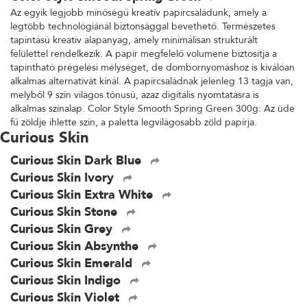
Az egyik legjobb minőségű kreatív papírcsaládunk, amely a
legtöbb technológiánál biztonsággal bevethető. Természetes
tapintású kreatív alapanyag, amely minimálisan strukturált
felülettel rendelkezik. A papír megfelelő volumene biztosítja a
tapintható prégelési mélységet, de dombornyomáshoz is kiválóan
alkalmas alternatívát kínál. A papírcsaládnak jelenleg 13 tagja van,
melyből 9 szín világos tónusú, azaz digitális nyomtatásra is
alkalmas színalap. Color Style Smooth Spring Green 300g: Az üde
fű zöldje ihlette szín, a paletta legvilágosabb zöld papírja.
Curious Skin
Curious Skin Dark Blue
Curious Skin Ivory
Curious Skin Extra White
Curious Skin Stone
Curious Skin Grey
Curious Skin Absynthe
Curious Skin Emerald
Curious Skin Indigo
Curious Skin Violet