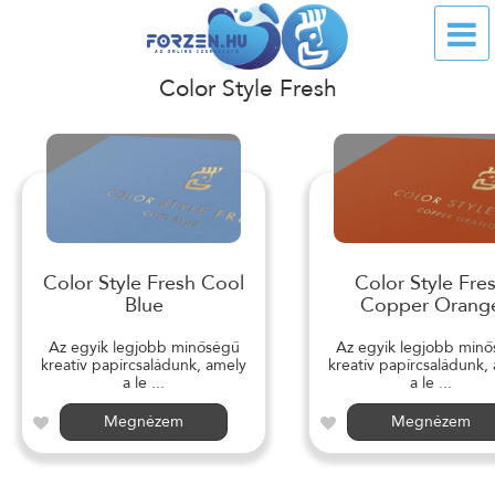
Color Style Fresh
Color Style Fresh Cool
Color Style Fre
Blue
Copper Orang
Az egyik legjobb minőségű
Az egyik legjobb min
kreatív papírcsaládunk, amely
kreatív papírcsaládunk,
a le ...
a le ...
Megnézem
Megnézem