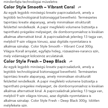
mindenfajta technológiai műveletre.
Color Style Smooth – Vibrant Coral
Az egyik legjobb minőségű kreatív papírcsaládunk, amely a
legtöbb technológiánál biztonsággal bevethető. Természetes
tapintású kreatív alapanyag, amely minimálisan strukturált
felülettel rendelkezik. A papír megfelelő volumene biztosítja a
tapintható prégelési mélységet, de dombornyomáshoz is kiválóan
alkalmas alternatívát kínál. A papírcsaládnak jelenleg 13 tagja van,
melyből 9 szín világos tónusú, azaz digitális nyomtatásra is
alkalmas színalap. Color Style Smooth – Vibrant Coral 300g.
Világos Korall árnyalat, egyfajta hideg, rózsaszínes-narancs szín,
mely vidámságot kölcsönöz arculatának.
Color Style Fresh – Deep Black
Az egyik legjobb minőségű kreatív papírcsaládunk, amely a
legtöbb technológiánál biztonsággal bevethető. Természetes
tapintású kreatív alapanyag, amely minimálisan strukturált
felülettel rendelkezik. A papír megfelelő volumene biztosítja a
tapintható prégelési mélységet, de dombornyomáshoz is kiválóan
alkalmas alternatívát kínál. A papírcsaládnak jelenleg 13 tagja van,
melyből 9 szín világos tónusú, azaz digitális nyomtatásra is
alkalmas színalap. Color Style Fresh – Deep Black 300g. Időtlen
mélyfekete szín.