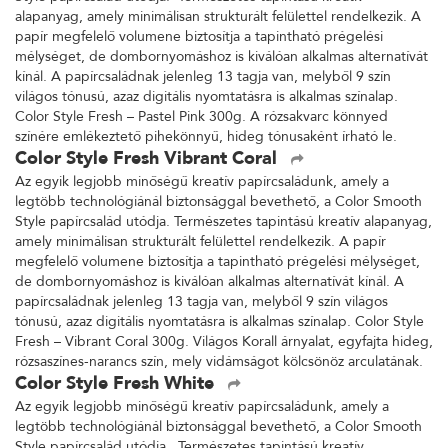
alapanyag, amely minimálisan strukturált felülettel rendelkezik. A
papír megfelelő volumene biztosítja a tapintható prégelési
mélységet, de dombornyomáshoz is kiválóan alkalmas alternatívát
kínál. A papírcsaládnak jelenleg 13 tagja van, melyből 9 szín
világos tónusú, azaz digitális nyomtatásra is alkalmas színalap.
Color Style Fresh – Pastel Pink 300g. A rózsakvarc könnyed
színére emlékeztető pihekönnyű, hideg tónusaként írható le.
Color Style Fresh Vibrant Coral
Az egyik legjobb minőségű kreatív papírcsaládunk, amely a
legtöbb technológiánál biztonsággal bevethető, a Color Smooth
Style papírcsalád utódja. Természetes tapintású kreatív alapanyag,
amely minimálisan strukturált felülettel rendelkezik. A papír
megfelelő volumene biztosítja a tapintható prégelési mélységet,
de dombornyomáshoz is kiválóan alkalmas alternatívát kínál. A
papírcsaládnak jelenleg 13 tagja van, melyből 9 szín világos
tónusú, azaz digitális nyomtatásra is alkalmas színalap. Color Style
Fresh – Vibrant Coral 300g. Világos Korall árnyalat, egyfajta hideg,
rózsaszínes-narancs szín, mely vidámságot kölcsönöz arculatának.
Color Style Fresh White
Az egyik legjobb minőségű kreatív papírcsaládunk, amely a
legtöbb technológiánál biztonsággal bevethető, a Color Smooth
Style papírcsalád utódja. Természetes tapintású kreatív