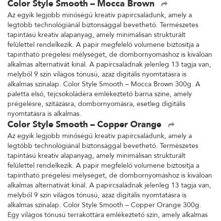
Color Style Smooth – Mocca Brown
Az egyik legjobb minőségű kreatív papírcsaládunk, amely a
legtöbb technológiánál biztonsággal bevethető. Természetes
tapintású kreatív alapanyag, amely minimálisan strukturált
felülettel rendelkezik. A papír megfelelő volumene biztosítja a
tapintható prégelési mélységet, de dombornyomáshoz is kiválóan
alkalmas alternatívát kínál. A papírcsaládnak jelenleg 13 tagja van,
melyből 9 szín világos tónusú, azaz digitális nyomtatásra is
alkalmas színalap. Color Style Smooth – Mocca Brown 300g. A
paletta első, tejcsokoládéra emlékeztető barna színe, amely
prégelésre, szitázásra, dombornyomásra, esetleg digitális
nyomtatásra is alkalmas.
Color Style Smooth – Copper Orange
Az egyik legjobb minőségű kreatív papírcsaládunk, amely a
legtöbb technológiánál biztonsággal bevethető. Természetes
tapintású kreatív alapanyag, amely minimálisan strukturált
felülettel rendelkezik. A papír megfelelő volumene biztosítja a
tapintható prégelési mélységet, de dombornyomáshoz is kiválóan
alkalmas alternatívát kínál. A papírcsaládnak jelenleg 13 tagja van,
melyből 9 szín világos tónusú, azaz digitális nyomtatásra is
alkalmas színalap. Color Style Smooth – Copper Orange 300g.
Egy világos tónusú terrakottára emlékeztető szín, amely alkalmas