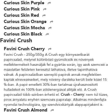
Curious Skin Purple
Curious Skin Pink
Curious Skin Red
Curious Skin Orange
Curious Skin Mocha
Curious Skin Black
Favini Crush
Favini Crush Cherry
Favini Crush - 250g/350g A Crush egy környezetbarát
papírcsalád, melynél különböző gyümölcsök és növények
melléktermékeit használják fel a gyártás során, így azok szemcséi a
mázolatlan felületen keresztül láthatóvá, illetve tapinthatóvá
válnak. A papírcsaládban szereplő papírok annak megfelelően
kapták elnevezéseiket, mely növény daráléka került bele közel 15
%-ban. A papír emellett 30%-ban tartalmaz újrahasznosított
hulladékot és 100%-ban zöldenergiával állítják elő. A Crush
papírcsalád több színben érhető el.
Crush - Cherry:
nem túl tüzes,
piros árnyalatú enyhén szemcsés papíralap. Alkalmas mindenfajta
nyomdai technológiára, így szendvicskártyák alappapírjaként is.
Favini Crush Almond