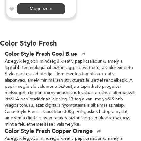
Megnézem
Color Style Fresh
Color Style Fresh Cool Blue
Az egyik legjobb minőségű kreatív papírcsaládunk, amely a
legtöbb technológiánál biztonsággal bevethető, a Color Smooth
Style papírcsalád utódja. Természetes tapintású kreatív
alapanyag, amely minimálisan strukturált felülettel rendelkezik. A
papír megfelelő volumene biztosítja a tapintható prégelési
mélységet, de dombornyomáshoz is kiválóan alkalmas alternatívát
kínál. A papírcsaládnak jelenleg 13 tagja van, melyből 9 szín
világos tónusú, azaz digitális nyomtatásra is alkalmas színalap.
Color Style Fresh – Cool Blue 300g. Világoskék hideg árnyalat,
amelyen a digitális nyomtatás is biztonsággal működik csakúgy,
mint a felületnemesítések valamelyike.
Color Style Fresh Copper Orange
Az egyik legjobb minőségű kreatív papírcsaládunk, amely a