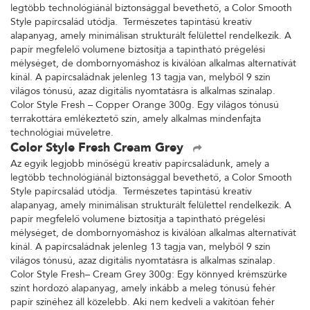
legtöbb technológiánál biztonsággal bevethető, a Color Smooth
Style papírcsalád utódja. Természetes tapintású kreatív
alapanyag, amely minimálisan strukturált felülettel rendelkezik. A
papír megfelelő volumene biztosítja a tapintható prégelési
mélységet, de dombornyomáshoz is kiválóan alkalmas alternatívát
kínál. A papírcsaládnak jelenleg 13 tagja van, melyből 9 szín
világos tónusú, azaz digitális nyomtatásra is alkalmas színalap.
Color Style Fresh – Copper Orange 300g. Egy világos tónusú
terrakottára emlékeztető szín, amely alkalmas mindenfajta
technológiai műveletre.
Color Style Fresh Cream Grey
Az egyik legjobb minőségű kreatív papírcsaládunk, amely a
legtöbb technológiánál biztonsággal bevethető, a Color Smooth
Style papírcsalád utódja. Természetes tapintású kreatív
alapanyag, amely minimálisan strukturált felülettel rendelkezik. A
papír megfelelő volumene biztosítja a tapintható prégelési
mélységet, de dombornyomáshoz is kiválóan alkalmas alternatívát
kínál. A papírcsaládnak jelenleg 13 tagja van, melyből 9 szín
világos tónusú, azaz digitális nyomtatásra is alkalmas színalap.
Color Style Fresh– Cream Grey 300g: Egy könnyed krémszürke
színt hordozó alapanyag, amely inkább a meleg tónusú fehér
papír színéhez áll közelebb. Aki nem kedveli a vakítóan fehér