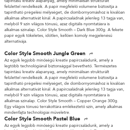
tapintású kreatív alapanyag, amely minimálisan strukturált
felülettel rendelkezik. A papír megfelelő volumene biztosítja a
tapintható prégelési mélységet, de dombornyomáshoz is kiválóan
alkalmas alternatívát kínál. A papírcsaládnak jelenleg 13 tagja van,
melyből 9 szín világos tónusú, azaz digitális nyomtatásra is
alkalmas színalap. Color Style Smooth – Dark Blue 300g. A fekete
papír egyik tökéletes, időtlen, kellően komoly megjelenésű
alternatívája.
Color Style Smooth Jungle Green
Az egyik legjobb minőségű kreatív papírcsaládunk, amely a
legtöbb technológiánál biztonsággal bevethető. Természetes
tapintású kreatív alapanyag, amely minimálisan strukturált
felülettel rendelkezik. A papír megfelelő volumene biztosítja a
tapintható prégelési mélységet, de dombornyomáshoz is kiválóan
alkalmas alternatívát kínál. A papírcsaládnak jelenleg 13 tagja van,
melyből 9 szín világos tónusú, azaz digitális nyomtatásra is
alkalmas színalap. Color Style Smooth – Copper Orange 300g.
Egy világos tónusú terrakottára emlékeztető szín, amely alkalmas
mindenfajta technológiai műveletre.
Color Style Smooth Pastel Blue
Az egyik legjobb minőségű kreatív papírcsaládunk, amely a