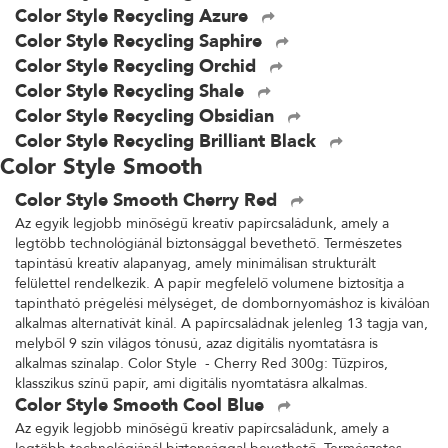
Color Style Recycling Azure
Color Style Recycling Saphire
Color Style Recycling Orchid
Color Style Recycling Shale
Color Style Recycling Obsidian
Color Style Recycling Brilliant Black
Color Style Smooth
Color Style Smooth Cherry Red
Az egyik legjobb minőségű kreatív papírcsaládunk, amely a
legtöbb technológiánál biztonsággal bevethető. Természetes
tapintású kreatív alapanyag, amely minimálisan strukturált
felülettel rendelkezik. A papír megfelelő volumene biztosítja a
tapintható prégelési mélységet, de dombornyomáshoz is kiválóan
alkalmas alternatívát kínál. A papírcsaládnak jelenleg 13 tagja van,
melyből 9 szín világos tónusú, azaz digitális nyomtatásra is
alkalmas színalap. Color Style - Cherry Red 300g: Tűzpiros,
klasszikus színű papír, ami digitális nyomtatásra alkalmas.
Color Style Smooth Cool Blue
Az egyik legjobb minőségű kreatív papírcsaládunk, amely a