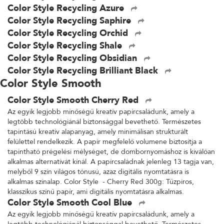
Color Style Recycling Azure
Color Style Recycling Saphire
Color Style Recycling Orchid
Color Style Recycling Shale
Color Style Recycling Obsidian
Color Style Recycling Brilliant Black
Color Style Smooth
Color Style Smooth Cherry Red
Az egyik legjobb minőségű kreatív papírcsaládunk, amely a
legtöbb technológiánál biztonsággal bevethető. Természetes
tapintású kreatív alapanyag, amely minimálisan strukturált
felülettel rendelkezik. A papír megfelelő volumene biztosítja a
tapintható prégelési mélységet, de dombornyomáshoz is kiválóan
alkalmas alternatívát kínál. A papírcsaládnak jelenleg 13 tagja van,
melyből 9 szín világos tónusú, azaz digitális nyomtatásra is
alkalmas színalap. Color Style - Cherry Red 300g: Tűzpiros,
klasszikus színű papír, ami digitális nyomtatásra alkalmas.
Color Style Smooth Cool Blue
Az egyik legjobb minőségű kreatív papírcsaládunk, amely a