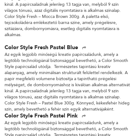
kínál. A papírcsaládnak jelenleg 13 tagja van, melyből 9 szín
világos tónusú, azaz digitális nyomtatásra is alkalmas színalap.
Color Style Fresh – Mocca Brown 300g. A paletta első,
tejcsokoládéra emlékeztető barna színe, amely prégelésre,
szitázásra, dombornyomásra, esetleg digitális nyomtatásra is
alkalmas.
Color Style Fresh Pastel Blue
Az egyik legjobb minőségű kreatív papírcsaládunk, amely a
legtöbb technológiánál biztonsággal bevethető, a Color Smooth
Style papírcsalád utódja. Természetes tapintású kreatív
alapanyag, amely minimálisan strukturált felülettel rendelkezik. A
papír megfelelő volumene biztosítja a tapintható prégelési
mélységet, de dombornyomáshoz is kiválóan alkalmas alternatívát
kínál. A papírcsaládnak jelenleg 13 tagja van, melyből 9 szín
világos tónusú, azaz digitális nyomtatásra is alkalmas színalap.
Color Style Fresh – Pastel Blue 300g. Könnyed, kékesfehér hideg
szín, amely bevethető a fehér szín egyik alternatívájaként.
Color Style Fresh Pastel Pink
Az egyik legjobb minőségű kreatív papírcsaládunk, amely a
legtöbb technológiánál biztonsággal bevethető, a Color Smooth
Style papírcsalád utódja. Természetes tapintású kreatív