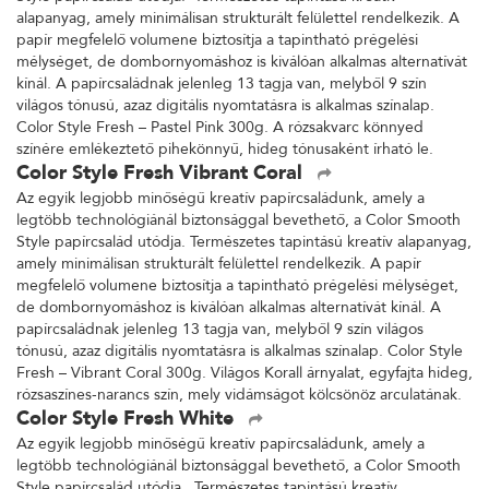
alapanyag, amely minimálisan strukturált felülettel rendelkezik. A
papír megfelelő volumene biztosítja a tapintható prégelési
mélységet, de dombornyomáshoz is kiválóan alkalmas alternatívát
kínál. A papírcsaládnak jelenleg 13 tagja van, melyből 9 szín
világos tónusú, azaz digitális nyomtatásra is alkalmas színalap.
Color Style Fresh – Pastel Pink 300g. A rózsakvarc könnyed
színére emlékeztető pihekönnyű, hideg tónusaként írható le.
Color Style Fresh Vibrant Coral
Az egyik legjobb minőségű kreatív papírcsaládunk, amely a
legtöbb technológiánál biztonsággal bevethető, a Color Smooth
Style papírcsalád utódja. Természetes tapintású kreatív alapanyag,
amely minimálisan strukturált felülettel rendelkezik. A papír
megfelelő volumene biztosítja a tapintható prégelési mélységet,
de dombornyomáshoz is kiválóan alkalmas alternatívát kínál. A
papírcsaládnak jelenleg 13 tagja van, melyből 9 szín világos
tónusú, azaz digitális nyomtatásra is alkalmas színalap. Color Style
Fresh – Vibrant Coral 300g. Világos Korall árnyalat, egyfajta hideg,
rózsaszínes-narancs szín, mely vidámságot kölcsönöz arculatának.
Color Style Fresh White
Az egyik legjobb minőségű kreatív papírcsaládunk, amely a
legtöbb technológiánál biztonsággal bevethető, a Color Smooth
Style papírcsalád utódja. Természetes tapintású kreatív