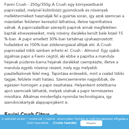
Favini Crush - 250g/350g A Crush egy környezetbarát
papírcsalád, melynél különböző gyümölcsök és növények
melléktermékeit használják fel a gyártás során, így azok szemcséi a
mázolatlan felületen keresztül láthatóvá, illetve tapinthatóvá
válnak. A papírcsaládban szereplő papírok annak megfelelően
kapták elnevezéseiket, mely növény daráléka került bele közel 15
%-ban. A papír emellett 30%-ban tartalmaz újrahasznosított
hulladékot és 100%-ban zöldenergiával állítják elő. A Crush
papírcsalád több színben érhető el. Crush - Almond: Egy újabb
izgalmas papír a Favini cégtől, aki ebbe a papírba a mandula
héjának púderes-barna héjának darálékat csempészte, illetve a
mandula egyéb növényi részeit, mely egy mélyebb
pasztellszínnek felel meg. Tapintása érdesebb, mint a család többi
tagjáé, felülete matt hatású. Szemcseméretei nagyobbak, de
egészen homogén a papír összhatása. Helyenként sötétbarna
apró szemcsék láthatók, melyek utalnak a papír természetes
mivoltára. Alkalmas mindenfajta nyomdai technológiára, így
szendvicskártyák alappapírjaként is.
Favini Crush Citrus
A weboldal sütiket ("cookie-kat") használ - amennyiben folytatja az oldal böngészését elfogadja a
Favini Crush - 250g/350g A Crush egy környezetbarát
sütik használatát.
(Cookie használat)
papírcsalád, melynél különböző gyümölcsök és növények