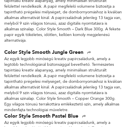
tapintású kreatív alapanyag, amely minimálisan strukturált
felülettel rendelkezik. A papír megfelelő volumene biztosítja a
tapintható prégelési mélységet, de dombornyomáshoz is kiválóan
alkalmas alternatívát kínál. A papírcsaládnak jelenleg 13 tagja van,
melyből 9 szín világos tónusú, azaz digitális nyomtatásra is
alkalmas színalap. Color Style Smooth – Dark Blue 300g. A fekete
papír egyik tökéletes, időtlen, kellően komoly megjelenésű
alternatívája.
Color Style Smooth Jungle Green
Az egyik legjobb minőségű kreatív papírcsaládunk, amely a
legtöbb technológiánál biztonsággal bevethető. Természetes
tapintású kreatív alapanyag, amely minimálisan strukturált
felülettel rendelkezik. A papír megfelelő volumene biztosítja a
tapintható prégelési mélységet, de dombornyomáshoz is kiválóan
alkalmas alternatívát kínál. A papírcsaládnak jelenleg 13 tagja van,
melyből 9 szín világos tónusú, azaz digitális nyomtatásra is
alkalmas színalap. Color Style Smooth – Copper Orange 300g.
Egy világos tónusú terrakottára emlékeztető szín, amely alkalmas
mindenfajta technológiai műveletre.
Color Style Smooth Pastel Blue
Az egyik legjobb minőségű kreatív papírcsaládunk, amely a