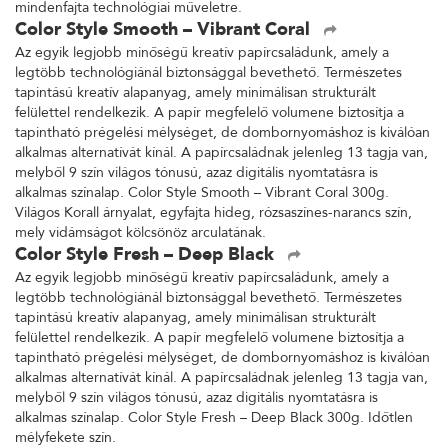
mindenfajta technológiai műveletre.
Color Style Smooth – Vibrant Coral
Az egyik legjobb minőségű kreatív papírcsaládunk, amely a
legtöbb technológiánál biztonsággal bevethető. Természetes
tapintású kreatív alapanyag, amely minimálisan strukturált
felülettel rendelkezik. A papír megfelelő volumene biztosítja a
tapintható prégelési mélységet, de dombornyomáshoz is kiválóan
alkalmas alternatívát kínál. A papírcsaládnak jelenleg 13 tagja van,
melyből 9 szín világos tónusú, azaz digitális nyomtatásra is
alkalmas színalap. Color Style Smooth – Vibrant Coral 300g.
Világos Korall árnyalat, egyfajta hideg, rózsaszínes-narancs szín,
mely vidámságot kölcsönöz arculatának.
Color Style Fresh – Deep Black
Az egyik legjobb minőségű kreatív papírcsaládunk, amely a
legtöbb technológiánál biztonsággal bevethető. Természetes
tapintású kreatív alapanyag, amely minimálisan strukturált
felülettel rendelkezik. A papír megfelelő volumene biztosítja a
tapintható prégelési mélységet, de dombornyomáshoz is kiválóan
alkalmas alternatívát kínál. A papírcsaládnak jelenleg 13 tagja van,
melyből 9 szín világos tónusú, azaz digitális nyomtatásra is
alkalmas színalap. Color Style Fresh – Deep Black 300g. Időtlen
mélyfekete szín.