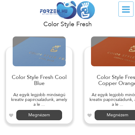
Color Style Fresh
Color Style Fresh Cool
Color Style Fre
Blue
Copper Orang
Az egyik legjobb minőségű
Az egyik legjobb min
kreatív papírcsaládunk, amely
kreatív papírcsaládunk,
a le ...
a le ...
Megnézem
Megnézem