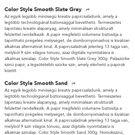
Color Style Smooth Slate Grey
Az egyik legjobb minőségű kreatív papírcsaládunk, amely a
legtöbb technológiánál biztonsággal bevethető. Természetes
tapintású kreatív alapanyag, amely minimálisan strukturált
felülettel rendelkezik. A papír megfelelő volumene biztosítja a
tapintható prégelési mélységet, de dombornyomáshoz is kiválóan
alkalmas alternatívát kínál. A papírcsaládnak jelenleg 13 tagja van,
melyből 9 szín világos tónusú, azaz digitális nyomtatásra is
alkalmas színalap. Color Style Smooth Slate Grey 300g: Palaszürke
színű papír, a legsötétebb szürke szín, amely elérhető a papírok
között.
Color Style Smooth Sand
Az egyik legjobb minőségű kreatív papírcsaládunk, amely a
legtöbb technológiánál biztonsággal bevethető. Természetes
tapintású kreatív alapanyag, amely minimálisan strukturált
felülettel rendelkezik. A papír megfelelő volumene biztosítja a
tapintható prégelési mélységet, de dombornyomáshoz is kiválóan
alkalmas alternatívát kínál. A papírcsaládnak jelenleg 13 tagja van,
melyből 9 szín világos tónusú, azaz digitális nyomtatásra is
alkalmas színalap. Color Style Smooth Sand 300g: Homokszínű,