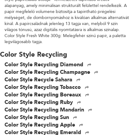
alapanyag, amely minimálisan strukturált felülettel rendelkezik. A
papír megfelelő volumene biztosítja a tapintható prégelési
mélységet, de dombornyomáshoz is kiválóan alkalmas alternatívát
kínál. A papírcsaládnak jelenleg 13 tagja van, melyből 9 szín
világos tónusú, azaz digitális nyomtatásra is alkalmas színalap.
Color Style Fresh White 300g: Melegfehér színű papír, a paletta
legvilágosabb tagja.
Color Style Recycling
Color Style Recycling Diamond
Color Style Recycling Champagne
Color Style Recycle Sahara
Color Style Recycling Tobacco
Color Style Recycling Boreaux
Color Style Recycling Ruby
Color Style Recycling Mandarin
Color Style Recycling Sun
Color Style Recycling Apple
Color Style Recycling Emerald