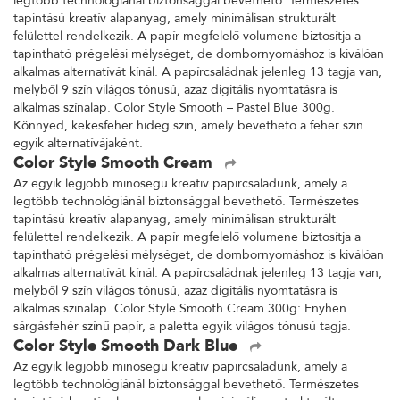
legtöbb technológiánál biztonsággal bevethető. Természetes
tapintású kreatív alapanyag, amely minimálisan strukturált
felülettel rendelkezik. A papír megfelelő volumene biztosítja a
tapintható prégelési mélységet, de dombornyomáshoz is kiválóan
alkalmas alternatívát kínál. A papírcsaládnak jelenleg 13 tagja van,
melyből 9 szín világos tónusú, azaz digitális nyomtatásra is
alkalmas színalap. Color Style Smooth – Pastel Blue 300g.
Könnyed, kékesfehér hideg szín, amely bevethető a fehér szín
egyik alternatívájaként.
Color Style Smooth Cream
Az egyik legjobb minőségű kreatív papírcsaládunk, amely a
legtöbb technológiánál biztonsággal bevethető. Természetes
tapintású kreatív alapanyag, amely minimálisan strukturált
felülettel rendelkezik. A papír megfelelő volumene biztosítja a
tapintható prégelési mélységet, de dombornyomáshoz is kiválóan
alkalmas alternatívát kínál. A papírcsaládnak jelenleg 13 tagja van,
melyből 9 szín világos tónusú, azaz digitális nyomtatásra is
alkalmas színalap. Color Style Smooth Cream 300g: Enyhén
sárgásfehér színű papír, a paletta egyik világos tónusú tagja.
Color Style Smooth Dark Blue
Az egyik legjobb minőségű kreatív papírcsaládunk, amely a
legtöbb technológiánál biztonsággal bevethető. Természetes