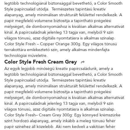
legtöbb technológiánál biztonsággal bevethető, a Color Smooth
Style papírcsalád utódja. Természetes tapintású kreatív
alapanyag, amely minimálisan strukturált felülettel rendelkezik. A
papír megfelelő volumene biztosítja a tapintható prégelési
mélységet, de dombornyomáshoz is kiválóan alkalmas alternatívát
kínál. A papírcsaládnak jelenleg 13 tagja van, melyből 9 szín
világos tónusú, azaz digitális nyomtatásra is alkalmas színalap.
Color Style Fresh – Copper Orange 300g. Egy világos tónusú
terrakottára emlékeztető szín, amely alkalmas mindenfajta
technológiai műveletre.
Color Style Fresh Cream Grey
Az egyik legjobb minőségű kreatív papírcsaládunk, amely a
legtöbb technológiánál biztonsággal bevethető, a Color Smooth
Style papírcsalád utódja. Természetes tapintású kreatív
alapanyag, amely minimálisan strukturált felülettel rendelkezik. A
papír megfelelő volumene biztosítja a tapintható prégelési
mélységet, de dombornyomáshoz is kiválóan alkalmas alternatívát
kínál. A papírcsaládnak jelenleg 13 tagja van, melyből 9 szín
világos tónusú, azaz digitális nyomtatásra is alkalmas színalap.
Color Style Fresh– Cream Grey 300g: Egy könnyed krémszürke
színt hordozó alapanyag, amely inkább a meleg tónusú fehér
papír színéhez áll közelebb. Aki nem kedveli a vakítóan fehér