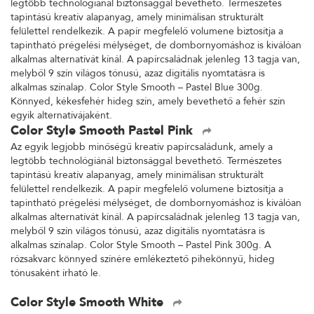
legtöbb technológiánál biztonsággal bevethető. Természetes
tapintású kreatív alapanyag, amely minimálisan strukturált
felülettel rendelkezik. A papír megfelelő volumene biztosítja a
tapintható prégelési mélységet, de dombornyomáshoz is kiválóan
alkalmas alternatívát kínál. A papírcsaládnak jelenleg 13 tagja van,
melyből 9 szín világos tónusú, azaz digitális nyomtatásra is
alkalmas színalap. Color Style Smooth – Pastel Blue 300g.
Könnyed, kékesfehér hideg szín, amely bevethető a fehér szín
egyik alternatívájaként.
Color Style Smooth Pastel Pink
Az egyik legjobb minőségű kreatív papírcsaládunk, amely a
legtöbb technológiánál biztonsággal bevethető. Természetes
tapintású kreatív alapanyag, amely minimálisan strukturált
felülettel rendelkezik. A papír megfelelő volumene biztosítja a
tapintható prégelési mélységet, de dombornyomáshoz is kiválóan
alkalmas alternatívát kínál. A papírcsaládnak jelenleg 13 tagja van,
melyből 9 szín világos tónusú, azaz digitális nyomtatásra is
alkalmas színalap. Color Style Smooth – Pastel Pink 300g. A
rózsakvarc könnyed színére emlékeztető pihekönnyű, hideg
tónusaként írható le.
Color Style Smooth White