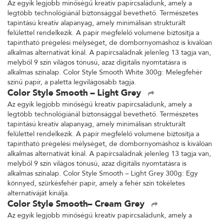
Az egyik legjobb minőségű kreatív papírcsaládunk, amely a
legtöbb technológiánál biztonsággal bevethető. Természetes
tapintású kreatív alapanyag, amely minimálisan strukturált
felülettel rendelkezik. A papír megfelelő volumene biztosítja a
tapintható prégelési mélységet, de dombornyomáshoz is kiválóan
alkalmas alternatívát kínál. A papírcsaládnak jelenleg 13 tagja van,
melyből 9 szín világos tónusú, azaz digitális nyomtatásra is
alkalmas színalap. Color Style Smooth White 300g: Melegfehér
színű papír, a paletta legvilágosabb tagja.
Color Style Smooth – Light Grey
Az egyik legjobb minőségű kreatív papírcsaládunk, amely a
legtöbb technológiánál biztonsággal bevethető. Természetes
tapintású kreatív alapanyag, amely minimálisan strukturált
felülettel rendelkezik. A papír megfelelő volumene biztosítja a
tapintható prégelési mélységet, de dombornyomáshoz is kiválóan
alkalmas alternatívát kínál. A papírcsaládnak jelenleg 13 tagja van,
melyből 9 szín világos tónusú, azaz digitális nyomtatásra is
alkalmas színalap. Color Style Smooth – Light Grey 300g: Egy
könnyed, szürkésfehér papír, amely a fehér szín tökéletes
alternatíváját kínálja.
Color Style Smooth– Cream Grey
Az egyik legjobb minőségű kreatív papírcsaládunk, amely a