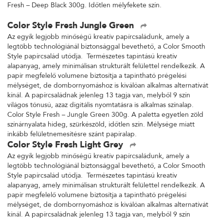
Fresh – Deep Black 300g. Időtlen mélyfekete szín.
Color Style Fresh Jungle Green
Az egyik legjobb minőségű kreatív papírcsaládunk, amely a
legtöbb technológiánál biztonsággal bevethető, a Color Smooth
Style papírcsalád utódja. Természetes tapintású kreatív
alapanyag, amely minimálisan strukturált felülettel rendelkezik. A
papír megfelelő volumene biztosítja a tapintható prégelési
mélységet, de dombornyomáshoz is kiválóan alkalmas alternatívát
kínál. A papírcsaládnak jelenleg 13 tagja van, melyből 9 szín
világos tónusú, azaz digitális nyomtatásra is alkalmas színalap.
Color Style Fresh – Jungle Green 300g. A paletta egyetlen zöld
színárnyalata hideg, szürkészöld, időtlen szín. Mélysége miatt
inkább felületnemesítésre szánt papíralap.
Color Style Fresh Light Grey
Az egyik legjobb minőségű kreatív papírcsaládunk, amely a
legtöbb technológiánál biztonsággal bevethető, a Color Smooth
Style papírcsalád utódja. Természetes tapintású kreatív
alapanyag, amely minimálisan strukturált felülettel rendelkezik. A
papír megfelelő volumene biztosítja a tapintható prégelési
mélységet, de dombornyomáshoz is kiválóan alkalmas alternatívát
kínál. A papírcsaládnak jelenleg 13 tagja van, melyből 9 szín