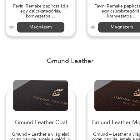
Favini Remake papírcsaládja
Favini Remake papírcsa
egy csúcskategóriás,
egy csúcskategóriá
környezetba ...
környezetba ...
Megnézem
Megnézem
Gmund Leather
Gmund Leather Coal
Gmund Leather M
Gmund – Leather a világ első
Gmund – Leather a vilá
olyan papírja, amely a valódi b
olyan papírja, amely a v