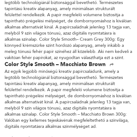
legtöbb technológiánál biztonsággal bevethető. Természetes
tapintású kreatív alapanyag, amely minimálisan strukturált
felülettel rendelkezik. A papír megfelelő volumene biztosítja a
tapintható prégelési mélységet, de dombornyomáshoz is kiválóan
alkalmas alternatívát kínál. A papírcsaládnak jelenleg 13 tagja van,
melyből 9 szín világos tónusú, azaz digitális nyomtatásra is
alkalmas színalap. Color Style Smooth– Cream Grey 300g: Egy
könnyed krémszürke színt hordozó alapanyag, amely inkább a
meleg tónusú fehér papír színéhez áll közelebb. Aki nem kedveli a
vakítóan fehér papírokat, az nyugodtan választhatja ezt a színt.
Color Style Smooth – Macchiato Brown
Az egyik legjobb minőségű kreatív papírcsaládunk, amely a
legtöbb technológiánál biztonsággal bevethető. Természetes
tapintású kreatív alapanyag, amely minimálisan strukturált
felülettel rendelkezik. A papír megfelelő volumene biztosítja a
tapintható prégelési mélységet, de dombornyomáshoz is kiválóan
alkalmas alternatívát kínál. A papírcsaládnak jelenleg 13 tagja van,
melyből 9 szín világos tónusú, azaz digitális nyomtatásra is
alkalmas színalap. Color Style Smooth – Macchiato Brown 300g:
Valóban egy kellemes tejeskávénak megfeleltethető a színvilága,
digitális nyomtatásra alkalmas színmélységet ad.