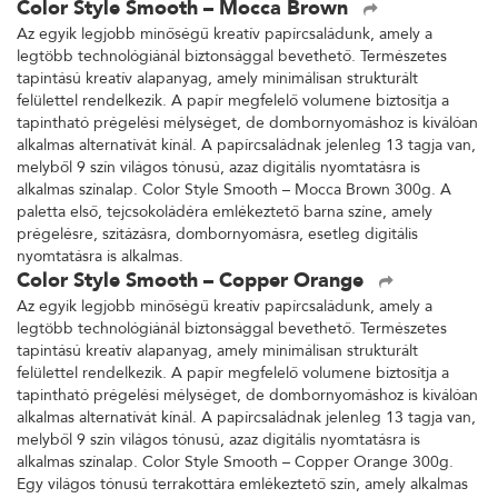
Color Style Smooth – Mocca Brown
Az egyik legjobb minőségű kreatív papírcsaládunk, amely a
legtöbb technológiánál biztonsággal bevethető. Természetes
tapintású kreatív alapanyag, amely minimálisan strukturált
felülettel rendelkezik. A papír megfelelő volumene biztosítja a
tapintható prégelési mélységet, de dombornyomáshoz is kiválóan
alkalmas alternatívát kínál. A papírcsaládnak jelenleg 13 tagja van,
melyből 9 szín világos tónusú, azaz digitális nyomtatásra is
alkalmas színalap. Color Style Smooth – Mocca Brown 300g. A
paletta első, tejcsokoládéra emlékeztető barna színe, amely
prégelésre, szitázásra, dombornyomásra, esetleg digitális
nyomtatásra is alkalmas.
Color Style Smooth – Copper Orange
Az egyik legjobb minőségű kreatív papírcsaládunk, amely a
legtöbb technológiánál biztonsággal bevethető. Természetes
tapintású kreatív alapanyag, amely minimálisan strukturált
felülettel rendelkezik. A papír megfelelő volumene biztosítja a
tapintható prégelési mélységet, de dombornyomáshoz is kiválóan
alkalmas alternatívát kínál. A papírcsaládnak jelenleg 13 tagja van,
melyből 9 szín világos tónusú, azaz digitális nyomtatásra is
alkalmas színalap. Color Style Smooth – Copper Orange 300g.
Egy világos tónusú terrakottára emlékeztető szín, amely alkalmas