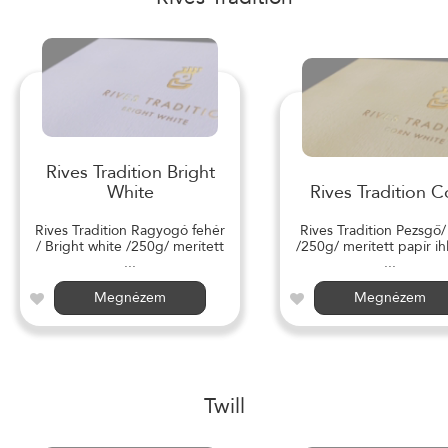
Rives Tradition Bright
White
Rives Tradition C
Rives Tradition Ragyogó fehér
Rives Tradition Pezsgő
/ Bright white /250g/ merített
/250g/ merített papír ihl
...
...
Megnézem
Megnézem
Twill