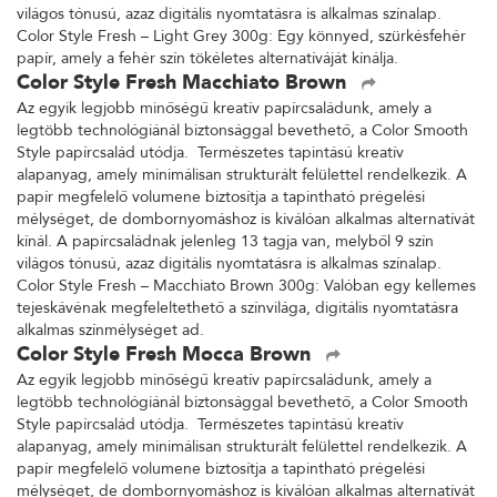
világos tónusú, azaz digitális nyomtatásra is alkalmas színalap.
Color Style Fresh – Light Grey 300g: Egy könnyed, szürkésfehér
papír, amely a fehér szín tökéletes alternatíváját kínálja.
Color Style Fresh Macchiato Brown
Az egyik legjobb minőségű kreatív papírcsaládunk, amely a
legtöbb technológiánál biztonsággal bevethető, a Color Smooth
Style papírcsalád utódja. Természetes tapintású kreatív
alapanyag, amely minimálisan strukturált felülettel rendelkezik. A
papír megfelelő volumene biztosítja a tapintható prégelési
mélységet, de dombornyomáshoz is kiválóan alkalmas alternatívát
kínál. A papírcsaládnak jelenleg 13 tagja van, melyből 9 szín
világos tónusú, azaz digitális nyomtatásra is alkalmas színalap.
Color Style Fresh – Macchiato Brown 300g: Valóban egy kellemes
tejeskávénak megfeleltethető a színvilága, digitális nyomtatásra
alkalmas színmélységet ad.
Color Style Fresh Mocca Brown
Az egyik legjobb minőségű kreatív papírcsaládunk, amely a
legtöbb technológiánál biztonsággal bevethető, a Color Smooth
Style papírcsalád utódja. Természetes tapintású kreatív
alapanyag, amely minimálisan strukturált felülettel rendelkezik. A
papír megfelelő volumene biztosítja a tapintható prégelési
mélységet, de dombornyomáshoz is kiválóan alkalmas alternatívát