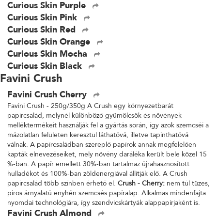
Curious Skin Purple
Curious Skin Pink
Curious Skin Red
Curious Skin Orange
Curious Skin Mocha
Curious Skin Black
Favini Crush
Favini Crush Cherry
Favini Crush - 250g/350g A Crush egy környezetbarát
papírcsalád, melynél különböző gyümölcsök és növények
melléktermékeit használják fel a gyártás során, így azok szemcséi a
mázolatlan felületen keresztül láthatóvá, illetve tapinthatóvá
válnak. A papírcsaládban szereplő papírok annak megfelelően
kapták elnevezéseiket, mely növény daráléka került bele közel 15
%-ban. A papír emellett 30%-ban tartalmaz újrahasznosított
hulladékot és 100%-ban zöldenergiával állítják elő. A Crush
papírcsalád több színben érhető el.
Crush - Cherry:
nem túl tüzes,
piros árnyalatú enyhén szemcsés papíralap. Alkalmas mindenfajta
nyomdai technológiára, így szendvicskártyák alappapírjaként is.
Favini Crush Almond