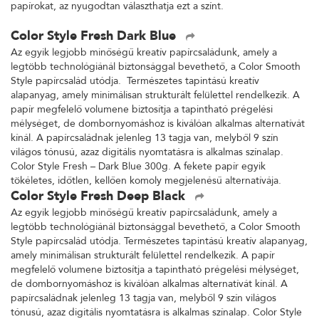
papírokat, az nyugodtan választhatja ezt a színt.
Color Style Fresh Dark Blue
Az egyik legjobb minőségű kreatív papírcsaládunk, amely a
legtöbb technológiánál biztonsággal bevethető, a Color Smooth
Style papírcsalád utódja. Természetes tapintású kreatív
alapanyag, amely minimálisan strukturált felülettel rendelkezik. A
papír megfelelő volumene biztosítja a tapintható prégelési
mélységet, de dombornyomáshoz is kiválóan alkalmas alternatívát
kínál. A papírcsaládnak jelenleg 13 tagja van, melyből 9 szín
világos tónusú, azaz digitális nyomtatásra is alkalmas színalap.
Color Style Fresh – Dark Blue 300g. A fekete papír egyik
tökéletes, időtlen, kellően komoly megjelenésű alternatívája.
Color Style Fresh Deep Black
Az egyik legjobb minőségű kreatív papírcsaládunk, amely a
legtöbb technológiánál biztonsággal bevethető, a Color Smooth
Style papírcsalád utódja. Természetes tapintású kreatív alapanyag,
amely minimálisan strukturált felülettel rendelkezik. A papír
megfelelő volumene biztosítja a tapintható prégelési mélységet,
de dombornyomáshoz is kiválóan alkalmas alternatívát kínál. A
papírcsaládnak jelenleg 13 tagja van, melyből 9 szín világos
tónusú, azaz digitális nyomtatásra is alkalmas színalap. Color Style