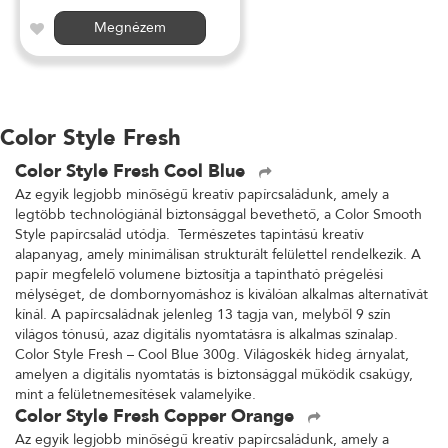
Megnézem
Color Style Fresh
Color Style Fresh Cool Blue
Az egyik legjobb minőségű kreatív papírcsaládunk, amely a
legtöbb technológiánál biztonsággal bevethető, a Color Smooth
Style papírcsalád utódja. Természetes tapintású kreatív
alapanyag, amely minimálisan strukturált felülettel rendelkezik. A
papír megfelelő volumene biztosítja a tapintható prégelési
mélységet, de dombornyomáshoz is kiválóan alkalmas alternatívát
kínál. A papírcsaládnak jelenleg 13 tagja van, melyből 9 szín
világos tónusú, azaz digitális nyomtatásra is alkalmas színalap.
Color Style Fresh – Cool Blue 300g. Világoskék hideg árnyalat,
amelyen a digitális nyomtatás is biztonsággal működik csakúgy,
mint a felületnemesítések valamelyike.
Color Style Fresh Copper Orange
Az egyik legjobb minőségű kreatív papírcsaládunk, amely a