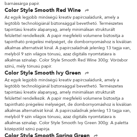
barnássárga papír.
Color Style Smooth Red Wine
Az egyik legjobb minőségű kreatív papírcsaládunk, amely a
legtöbb technológiánál biztonsággal bevethető. Természetes
tapintású kreatív alapanyag, amely minimálisan strukturált
felülettel rendelkezik. A papír megfelelő volumene biztosítja a
tapintható prégelési mélységet, de dombornyomáshoz is kiválóan
alkalmas alternatívát kínál. A papírcsaládnak jelenleg 13 tagja van,
melyből 9 szín világos tónusú, azaz digitális nyomtatásra is
alkalmas színalap. Color Style Smooth Red Wine 300g: Vörösbor
színű, mély tónusú papír.
Color Style Smooth Ivy Green
Az egyik legjobb minőségű kreatív papírcsaládunk, amely a
legtöbb technológiánál biztonsággal bevethető. Természetes
tapintású kreatív alapanyag, amely minimálisan strukturált
felülettel rendelkezik. A papír megfelelő volumene biztosítja a
tapintható prégelési mélységet, de dombornyomáshoz is kiválóan
alkalmas alternatívát kínál. A papírcsaládnak jelenleg 13 tagja van,
melyből 9 szín világos tónusú, azaz digitális nyomtatásra is
alkalmas színalap. Color Style Smooth Ivy Green 300g: A paletta
középzöld színű papírja.
Color Style Smooth Spring Green