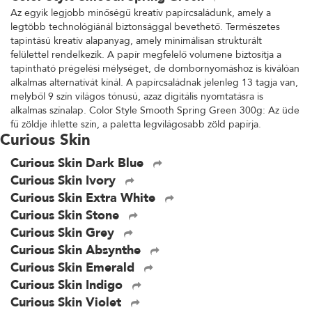
Az egyik legjobb minőségű kreatív papírcsaládunk, amely a
legtöbb technológiánál biztonsággal bevethető. Természetes
tapintású kreatív alapanyag, amely minimálisan strukturált
felülettel rendelkezik. A papír megfelelő volumene biztosítja a
tapintható prégelési mélységet, de dombornyomáshoz is kiválóan
alkalmas alternatívát kínál. A papírcsaládnak jelenleg 13 tagja van,
melyből 9 szín világos tónusú, azaz digitális nyomtatásra is
alkalmas színalap. Color Style Smooth Spring Green 300g: Az üde
fű zöldje ihlette szín, a paletta legvilágosabb zöld papírja.
Curious Skin
Curious Skin Dark Blue
Curious Skin Ivory
Curious Skin Extra White
Curious Skin Stone
Curious Skin Grey
Curious Skin Absynthe
Curious Skin Emerald
Curious Skin Indigo
Curious Skin Violet