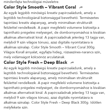
mindenfajta technológiai műveletre.
Color Style Smooth – Vibrant Coral
Az egyik legjobb minőségű kreatív papírcsaládunk, amely a
legtöbb technológiánál biztonsággal bevethető. Természetes
tapintású kreatív alapanyag, amely minimálisan strukturált
felülettel rendelkezik. A papír megfelelő volumene biztosítja a
tapintható prégelési mélységet, de dombornyomáshoz is kiválóan
alkalmas alternatívát kínál. A papírcsaládnak jelenleg 13 tagja van,
melyből 9 szín világos tónusú, azaz digitális nyomtatásra is
alkalmas színalap. Color Style Smooth – Vibrant Coral 300g.
Világos Korall árnyalat, egyfajta hideg, rózsaszínes-narancs szín,
mely vidámságot kölcsönöz arculatának.
Color Style Fresh – Deep Black
Az egyik legjobb minőségű kreatív papírcsaládunk, amely a
legtöbb technológiánál biztonsággal bevethető. Természetes
tapintású kreatív alapanyag, amely minimálisan strukturált
felülettel rendelkezik. A papír megfelelő volumene biztosítja a
tapintható prégelési mélységet, de dombornyomáshoz is kiválóan
alkalmas alternatívát kínál. A papírcsaládnak jelenleg 13 tagja van,
melyből 9 szín világos tónusú, azaz digitális nyomtatásra is
alkalmas színalap. Color Style Fresh – Deep Black 300g. Időtlen
mélyfekete szín.