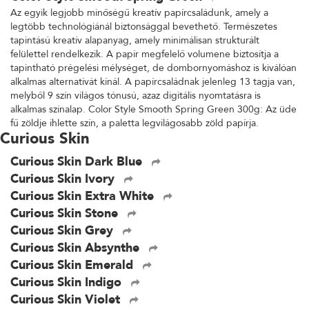
Az egyik legjobb minőségű kreatív papírcsaládunk, amely a
legtöbb technológiánál biztonsággal bevethető. Természetes
tapintású kreatív alapanyag, amely minimálisan strukturált
felülettel rendelkezik. A papír megfelelő volumene biztosítja a
tapintható prégelési mélységet, de dombornyomáshoz is kiválóan
alkalmas alternatívát kínál. A papírcsaládnak jelenleg 13 tagja van,
melyből 9 szín világos tónusú, azaz digitális nyomtatásra is
alkalmas színalap. Color Style Smooth Spring Green 300g: Az üde
fű zöldje ihlette szín, a paletta legvilágosabb zöld papírja.
Curious Skin
Curious Skin Dark Blue
Curious Skin Ivory
Curious Skin Extra White
Curious Skin Stone
Curious Skin Grey
Curious Skin Absynthe
Curious Skin Emerald
Curious Skin Indigo
Curious Skin Violet