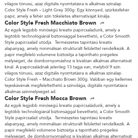
világos tónusú, azaz digitális nyomtatásra is alkalmas színalap.
Color Style Fresh – Light Grey 300g: Egy könnyed, szürkésfehér
papír, amely a fehér szín tökéletes alternatíváját kínálja.
Color Style Fresh Macchiato Brown
Az egyik legjobb minőségű kreatív papírcsaládunk, amely a
legtöbb technológiánál biztonsággal bevethető, a Color Smooth
Style papírcsalád utódja. Természetes tapintású kreatív
alapanyag, amely minimálisan strukturált felülettel rendelkezik. A
papír megfelelő volumene biztosítja a tapintható prégelési
mélységet, de dombornyomáshoz is kiválóan alkalmas alternatívát
kínál. A papírcsaládnak jelenleg 13 tagja van, melyből 9 szín
világos tónusú, azaz digitális nyomtatásra is alkalmas színalap.
Color Style Fresh – Macchiato Brown 300g: Valóban egy kellemes
tejeskávénak megfeleltethető a színvilága, digitális nyomtatásra
alkalmas színmélységet ad.
Color Style Fresh Mocca Brown
Az egyik legjobb minőségű kreatív papírcsaládunk, amely a
legtöbb technológiánál biztonsággal bevethető, a Color Smooth
Style papírcsalád utódja. Természetes tapintású kreatív
alapanyag, amely minimálisan strukturált felülettel rendelkezik. A
papír megfelelő volumene biztosítja a tapintható prégelési
mélységet, de dombornyomáshoz is kiválóan alkalmas alternatívát