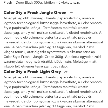
Fresh – Deep Black 300g. Időtlen mélyfekete szín.
Color Style Fresh Jungle Green
Az egyik legjobb minőségű kreatív papírcsaládunk, amely a
legtöbb technológiánál biztonsággal bevethető, a Color Smooth
Style papírcsalád utódja. Természetes tapintású kreatív
alapanyag, amely minimálisan strukturált felülettel rendelkezik. A
papír megfelelő volumene biztosítja a tapintható prégelési
mélységet, de dombornyomáshoz is kiválóan alkalmas alternatívát
kínál. A papírcsaládnak jelenleg 13 tagja van, melyből 9 szín
világos tónusú, azaz digitális nyomtatásra is alkalmas színalap.
Color Style Fresh – Jungle Green 300g. A paletta egyetlen zöld
színárnyalata hideg, szürkészöld, időtlen szín. Mélysége miatt
inkább felületnemesítésre szánt papíralap.
Color Style Fresh Light Grey
Az egyik legjobb minőségű kreatív papírcsaládunk, amely a
legtöbb technológiánál biztonsággal bevethető, a Color Smooth
Style papírcsalád utódja. Természetes tapintású kreatív
alapanyag, amely minimálisan strukturált felülettel rendelkezik. A
papír megfelelő volumene biztosítja a tapintható prégelési
mélységet, de dombornyomáshoz is kiválóan alkalmas alternatívát
kínál. A papírcsaládnak jelenleg 13 tagja van, melyből 9 szín