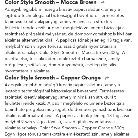
Color Style Smooth – Mocca Brown
Az egyik legjobb minőségű kreatív papírcsaládunk, amely a
legtöbb technológiánál biztonsággal bevethető. Természetes
tapintású kreatív alapanyag, amely minimálisan strukturált
felülettel rendelkezik. A papír megfelelő volumene biztosítja a
tapintható prégelési mélységet, de dombornyomáshoz is kiválóan
alkalmas alternatívát kínál. A papírcsaládnak jelenleg 13 tagja van,
melyből 9 szín világos tónusú, azaz digitális nyomtatásra is
alkalmas színalap. Color Style Smooth – Mocca Brown 300g. A
paletta első, tejcsokoládéra emlékeztető barna színe, amely
prégelésre, szitázásra, dombornyomásra, esetleg digitális
nyomtatásra is alkalmas.
Color Style Smooth – Copper Orange
Az egyik legjobb minőségű kreatív papírcsaládunk, amely a
legtöbb technológiánál biztonsággal bevethető. Természetes
tapintású kreatív alapanyag, amely minimálisan strukturált
felülettel rendelkezik. A papír megfelelő volumene biztosítja a
tapintható prégelési mélységet, de dombornyomáshoz is kiválóan
alkalmas alternatívát kínál. A papírcsaládnak jelenleg 13 tagja van,
melyből 9 szín világos tónusú, azaz digitális nyomtatásra is
alkalmas színalap. Color Style Smooth – Copper Orange 300g.
Egy világos tónusú terrakottára emlékeztető szín, amely alkalmas