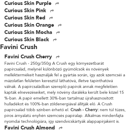
Curious Skin Purple
Curious Skin Pink
Curious Skin Red
Curious Skin Orange
Curious Skin Mocha
Curious Skin Black
Favini Crush
Favini Crush Cherry
Favini Crush - 250g/350g A Crush egy környezetbarát
papírcsalád, melynél különböző gyümölcsök és növények
melléktermékeit használják fel a gyártás során, így azok szemcséi a
mázolatlan felületen keresztül láthatóvá, illetve tapinthatóvá
válnak. A papírcsaládban szereplő papírok annak megfelelően
kapták elnevezéseiket, mely növény daráléka került bele közel 15
%-ban. A papír emellett 30%-ban tartalmaz újrahasznosított
hulladékot és 100%-ban zöldenergiával állítják elő. A Crush
papírcsalád több színben érhető el.
Crush - Cherry:
nem túl tüzes,
piros árnyalatú enyhén szemcsés papíralap. Alkalmas mindenfajta
nyomdai technológiára, így szendvicskártyák alappapírjaként is.
Favini Crush Almond