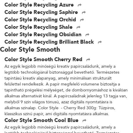
Color Style Recycling Azure
Color Style Recycling Saphire
Color Style Recycling Orchid
Color Style Recycling Shale
Color Style Recycling Obsidian
Color Style Recycling Brilliant Black
Color Style Smooth
Color Style Smooth Cherry Red
Az egyik legjobb minőségű kreatív papírcsaládunk, amely a
legtöbb technológiánál biztonsággal bevethető. Természetes
tapintású kreatív alapanyag, amely minimálisan strukturált
felülettel rendelkezik. A papír megfelelő volumene biztosítja a
tapintható prégelési mélységet, de dombornyomáshoz is kiválóan
alkalmas alternatívát kínál. A papírcsaládnak jelenleg 13 tagja van,
melyből 9 szín világos tónusú, azaz digitális nyomtatásra is
alkalmas színalap. Color Style - Cherry Red 300g: Tűzpiros,
klasszikus színű papír, ami digitális nyomtatásra alkalmas.
Color Style Smooth Cool Blue
Az egyik legjobb minőségű kreatív papírcsaládunk, amely a