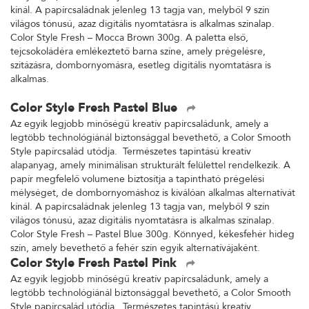
kínál. A papírcsaládnak jelenleg 13 tagja van, melyből 9 szín
világos tónusú, azaz digitális nyomtatásra is alkalmas színalap.
Color Style Fresh – Mocca Brown 300g. A paletta első,
tejcsokoládéra emlékeztető barna színe, amely prégelésre,
szitázásra, dombornyomásra, esetleg digitális nyomtatásra is
alkalmas.
Color Style Fresh Pastel Blue
Az egyik legjobb minőségű kreatív papírcsaládunk, amely a
legtöbb technológiánál biztonsággal bevethető, a Color Smooth
Style papírcsalád utódja. Természetes tapintású kreatív
alapanyag, amely minimálisan strukturált felülettel rendelkezik. A
papír megfelelő volumene biztosítja a tapintható prégelési
mélységet, de dombornyomáshoz is kiválóan alkalmas alternatívát
kínál. A papírcsaládnak jelenleg 13 tagja van, melyből 9 szín
világos tónusú, azaz digitális nyomtatásra is alkalmas színalap.
Color Style Fresh – Pastel Blue 300g. Könnyed, kékesfehér hideg
szín, amely bevethető a fehér szín egyik alternatívájaként.
Color Style Fresh Pastel Pink
Az egyik legjobb minőségű kreatív papírcsaládunk, amely a
legtöbb technológiánál biztonsággal bevethető, a Color Smooth
Style papírcsalád utódja. Természetes tapintású kreatív