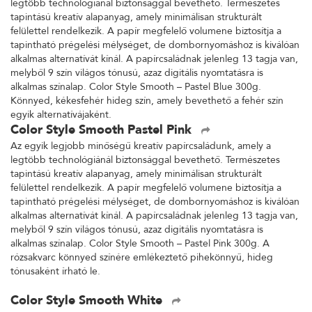
legtöbb technológiánál biztonsággal bevethető. Természetes
tapintású kreatív alapanyag, amely minimálisan strukturált
felülettel rendelkezik. A papír megfelelő volumene biztosítja a
tapintható prégelési mélységet, de dombornyomáshoz is kiválóan
alkalmas alternatívát kínál. A papírcsaládnak jelenleg 13 tagja van,
melyből 9 szín világos tónusú, azaz digitális nyomtatásra is
alkalmas színalap. Color Style Smooth – Pastel Blue 300g.
Könnyed, kékesfehér hideg szín, amely bevethető a fehér szín
egyik alternatívájaként.
Color Style Smooth Pastel Pink
Az egyik legjobb minőségű kreatív papírcsaládunk, amely a
legtöbb technológiánál biztonsággal bevethető. Természetes
tapintású kreatív alapanyag, amely minimálisan strukturált
felülettel rendelkezik. A papír megfelelő volumene biztosítja a
tapintható prégelési mélységet, de dombornyomáshoz is kiválóan
alkalmas alternatívát kínál. A papírcsaládnak jelenleg 13 tagja van,
melyből 9 szín világos tónusú, azaz digitális nyomtatásra is
alkalmas színalap. Color Style Smooth – Pastel Pink 300g. A
rózsakvarc könnyed színére emlékeztető pihekönnyű, hideg
tónusaként írható le.
Color Style Smooth White