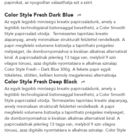
papírokat, az nyugodtan választhatja ezt a színt.
Color Style Fresh Dark Blue
Az egyik legjobb minőségű kreatív papírcsaládunk, amely a
legtöbb technológiánál biztonsággal bevethető, a Color Smooth
Style papírcsalád utódja. Természetes tapintású kreatív
alapanyag, amely minimálisan strukturált felülettel rendelkezik. A
papír megfelelő volumene biztosítja a tapintható prégelési
mélységet, de dombornyomáshoz is kiválóan alkalmas alternatívát
kínál. A papírcsaládnak jelenleg 13 tagja van, melyből 9 szín
világos tónusú, azaz digitális nyomtatásra is alkalmas színalap.
Color Style Fresh – Dark Blue 300g. A fekete papír egyik
tökéletes, időtlen, kellően komoly megjelenésű alternatívája.
Color Style Fresh Deep Black
Az egyik legjobb minőségű kreatív papírcsaládunk, amely a
legtöbb technológiánál biztonsággal bevethető, a Color Smooth
Style papírcsalád utódja. Természetes tapintású kreatív alapanyag,
amely minimálisan strukturált felülettel rendelkezik. A papír
megfelelő volumene biztosítja a tapintható prégelési mélységet,
de dombornyomáshoz is kiválóan alkalmas alternatívát kínál. A
papírcsaládnak jelenleg 13 tagja van, melyből 9 szín világos
tónusú, azaz digitális nyomtatásra is alkalmas színalap. Color Style