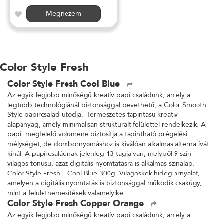
Megnézem
Color Style Fresh
Color Style Fresh Cool Blue
Az egyik legjobb minőségű kreatív papírcsaládunk, amely a
legtöbb technológiánál biztonsággal bevethető, a Color Smooth
Style papírcsalád utódja. Természetes tapintású kreatív
alapanyag, amely minimálisan strukturált felülettel rendelkezik. A
papír megfelelő volumene biztosítja a tapintható prégelési
mélységet, de dombornyomáshoz is kiválóan alkalmas alternatívát
kínál. A papírcsaládnak jelenleg 13 tagja van, melyből 9 szín
világos tónusú, azaz digitális nyomtatásra is alkalmas színalap.
Color Style Fresh – Cool Blue 300g. Világoskék hideg árnyalat,
amelyen a digitális nyomtatás is biztonsággal működik csakúgy,
mint a felületnemesítések valamelyike.
Color Style Fresh Copper Orange
Az egyik legjobb minőségű kreatív papírcsaládunk, amely a