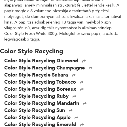
alapanyag, amely minimálisan strukturált felülettel rendelkezik. A
papír megfelelő volumene biztosítja a tapintható prégelési
mélységet, de dombornyomáshoz is kiválóan alkalmas alternatívát
kínál. A papírcsaládnak jelenleg 13 tagja van, melyből 9 szín
világos tónusú, azaz digitális nyomtatásra is alkalmas színalap.
Color Style Fresh White 300g: Melegfehér színű papír, a paletta
legvilágosabb tagja.
Color Style Recycling
Color Style Recycling Diamond
Color Style Recycling Champagne
Color Style Recycle Sahara
Color Style Recycling Tobacco
Color Style Recycling Boreaux
Color Style Recycling Ruby
Color Style Recycling Mandarin
Color Style Recycling Sun
Color Style Recycling Apple
Color Style Recycling Emerald