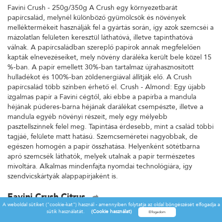
Favini Crush - 250g/350g A Crush egy környezetbarát
papírcsalád, melynél különböző gyümölcsök és növények
melléktermékeit használják fel a gyártás során, így azok szemcséi a
mázolatlan felületen keresztül láthatóvá, illetve tapinthatóvá
válnak. A papírcsaládban szereplő papírok annak megfelelően
kapták elnevezéseiket, mely növény daráléka került bele közel 15
%-ban. A papír emellett 30%-ban tartalmaz újrahasznosított
hulladékot és 100%-ban zöldenergiával állítják elő. A Crush
papírcsalád több színben érhető el. Crush - Almond: Egy újabb
izgalmas papír a Favini cégtől, aki ebbe a papírba a mandula
héjának púderes-barna héjának darálékat csempészte, illetve a
mandula egyéb növényi részeit, mely egy mélyebb
pasztellszínnek felel meg. Tapintása érdesebb, mint a család többi
tagjáé, felülete matt hatású. Szemcseméretei nagyobbak, de
egészen homogén a papír összhatása. Helyenként sötétbarna
apró szemcsék láthatók, melyek utalnak a papír természetes
mivoltára. Alkalmas mindenfajta nyomdai technológiára, így
szendvicskártyák alappapírjaként is.
Favini Crush Citrus
A weboldal sütiket ("cookie-kat") használ - amennyiben folytatja az oldal böngészését elfogadja a
Favini Crush - 250g/350g A Crush egy környezetbarát
sütik használatát.
(Cookie használat)
papírcsalád, melynél különböző gyümölcsök és növények