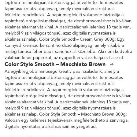
legtöbb technológiánál biztonsággal bevethető. Természetes
tapintású kreatív alapanyag, amely minimálisan strukturált
felülettel rendelkezik. A papír megfelelő volumene biztosítja a
tapintható prégelési mélységet, de dombornyomáshoz is kiválóan
alkalmas alternatívát kínál. A papírcsaládnak jelenleg 13 tagja van,
melyből 9 szín világos tónusú, azaz digitális nyomtatásra is
alkalmas színalap. Color Style Smooth– Cream Grey 300g: Egy
könnyed krémszürke színt hordozó alapanyag, amely inkább a
meleg tónusú fehér papír színéhez áll közelebb. Aki nem kedveli a
vakítóan fehér papírokat, az nyugodtan választhatja ezt a színt.
Color Style Smooth – Macchiato Brown
Az egyik legjobb minőségű kreatív papírcsaládunk, amely a
legtöbb technológiánál biztonsággal bevethető. Természetes
tapintású kreatív alapanyag, amely minimálisan strukturált
felülettel rendelkezik. A papír megfelelő volumene biztosítja a
tapintható prégelési mélységet, de dombornyomáshoz is kiválóan
alkalmas alternatívát kínál. A papírcsaládnak jelenleg 13 tagja van,
melyből 9 szín világos tónusú, azaz digitális nyomtatásra is
alkalmas színalap. Color Style Smooth – Macchiato Brown 300g:
Valóban egy kellemes tejeskávénak megfeleltethető a színvilága,
digitális nyomtatásra alkalmas színmélységet ad.