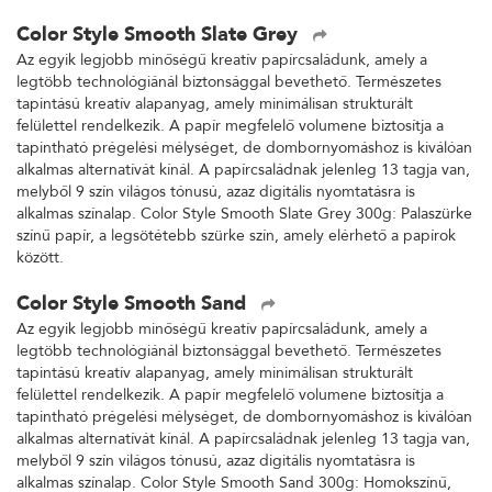
Color Style Smooth Slate Grey
Az egyik legjobb minőségű kreatív papírcsaládunk, amely a
legtöbb technológiánál biztonsággal bevethető. Természetes
tapintású kreatív alapanyag, amely minimálisan strukturált
felülettel rendelkezik. A papír megfelelő volumene biztosítja a
tapintható prégelési mélységet, de dombornyomáshoz is kiválóan
alkalmas alternatívát kínál. A papírcsaládnak jelenleg 13 tagja van,
melyből 9 szín világos tónusú, azaz digitális nyomtatásra is
alkalmas színalap. Color Style Smooth Slate Grey 300g: Palaszürke
színű papír, a legsötétebb szürke szín, amely elérhető a papírok
között.
Color Style Smooth Sand
Az egyik legjobb minőségű kreatív papírcsaládunk, amely a
legtöbb technológiánál biztonsággal bevethető. Természetes
tapintású kreatív alapanyag, amely minimálisan strukturált
felülettel rendelkezik. A papír megfelelő volumene biztosítja a
tapintható prégelési mélységet, de dombornyomáshoz is kiválóan
alkalmas alternatívát kínál. A papírcsaládnak jelenleg 13 tagja van,
melyből 9 szín világos tónusú, azaz digitális nyomtatásra is
alkalmas színalap. Color Style Smooth Sand 300g: Homokszínű,