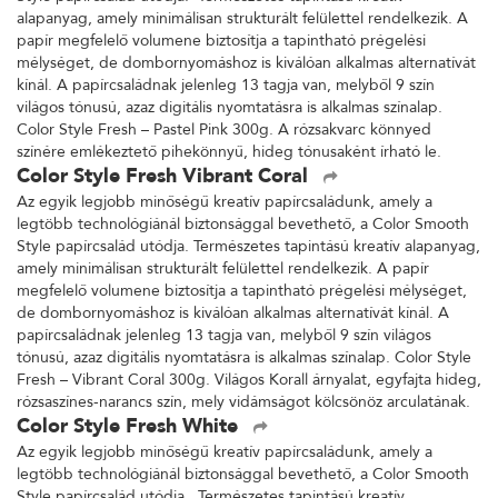
alapanyag, amely minimálisan strukturált felülettel rendelkezik. A
papír megfelelő volumene biztosítja a tapintható prégelési
mélységet, de dombornyomáshoz is kiválóan alkalmas alternatívát
kínál. A papírcsaládnak jelenleg 13 tagja van, melyből 9 szín
világos tónusú, azaz digitális nyomtatásra is alkalmas színalap.
Color Style Fresh – Pastel Pink 300g. A rózsakvarc könnyed
színére emlékeztető pihekönnyű, hideg tónusaként írható le.
Color Style Fresh Vibrant Coral
Az egyik legjobb minőségű kreatív papírcsaládunk, amely a
legtöbb technológiánál biztonsággal bevethető, a Color Smooth
Style papírcsalád utódja. Természetes tapintású kreatív alapanyag,
amely minimálisan strukturált felülettel rendelkezik. A papír
megfelelő volumene biztosítja a tapintható prégelési mélységet,
de dombornyomáshoz is kiválóan alkalmas alternatívát kínál. A
papírcsaládnak jelenleg 13 tagja van, melyből 9 szín világos
tónusú, azaz digitális nyomtatásra is alkalmas színalap. Color Style
Fresh – Vibrant Coral 300g. Világos Korall árnyalat, egyfajta hideg,
rózsaszínes-narancs szín, mely vidámságot kölcsönöz arculatának.
Color Style Fresh White
Az egyik legjobb minőségű kreatív papírcsaládunk, amely a
legtöbb technológiánál biztonsággal bevethető, a Color Smooth
Style papírcsalád utódja. Természetes tapintású kreatív