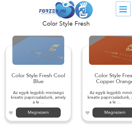
Color Style Fresh
Color Style Fresh Cool
Color Style Fre
Blue
Copper Orang
Az egyik legjobb minőségű
Az egyik legjobb min
kreatív papírcsaládunk, amely
kreatív papírcsaládunk,
a le ...
a le ...
Megnézem
Megnézem