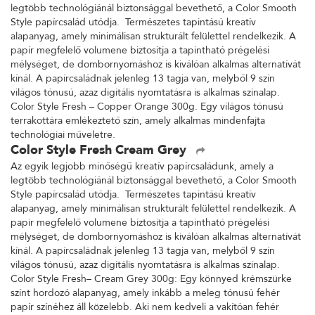
legtöbb technológiánál biztonsággal bevethető, a Color Smooth
Style papírcsalád utódja. Természetes tapintású kreatív
alapanyag, amely minimálisan strukturált felülettel rendelkezik. A
papír megfelelő volumene biztosítja a tapintható prégelési
mélységet, de dombornyomáshoz is kiválóan alkalmas alternatívát
kínál. A papírcsaládnak jelenleg 13 tagja van, melyből 9 szín
világos tónusú, azaz digitális nyomtatásra is alkalmas színalap.
Color Style Fresh – Copper Orange 300g. Egy világos tónusú
terrakottára emlékeztető szín, amely alkalmas mindenfajta
technológiai műveletre.
Color Style Fresh Cream Grey
Az egyik legjobb minőségű kreatív papírcsaládunk, amely a
legtöbb technológiánál biztonsággal bevethető, a Color Smooth
Style papírcsalád utódja. Természetes tapintású kreatív
alapanyag, amely minimálisan strukturált felülettel rendelkezik. A
papír megfelelő volumene biztosítja a tapintható prégelési
mélységet, de dombornyomáshoz is kiválóan alkalmas alternatívát
kínál. A papírcsaládnak jelenleg 13 tagja van, melyből 9 szín
világos tónusú, azaz digitális nyomtatásra is alkalmas színalap.
Color Style Fresh– Cream Grey 300g: Egy könnyed krémszürke
színt hordozó alapanyag, amely inkább a meleg tónusú fehér
papír színéhez áll közelebb. Aki nem kedveli a vakítóan fehér