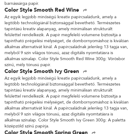
barnássárga papír.
Color Style Smooth Red Wine
Az egyik legjobb minőségű kreatív papírcsaládunk, amely a
legtöbb technológiánál biztonsággal bevethető. Természetes
tapintású kreatív alapanyag, amely minimálisan strukturált
felülettel rendelkezik. A papír megfelelő volumene biztosítja a
tapintható prégelési mélységet, de dombornyomáshoz is kiválóan
alkalmas alternatívát kínál. A papírcsaládnak jelenleg 13 tagja van,
melyből 9 szín világos tónusú, azaz digitális nyomtatásra is
alkalmas színalap. Color Style Smooth Red Wine 300g: Vörösbor
színű, mély tónusú papír.
Color Style Smooth Ivy Green
Az egyik legjobb minőségű kreatív papírcsaládunk, amely a
legtöbb technológiánál biztonsággal bevethető. Természetes
tapintású kreatív alapanyag, amely minimálisan strukturált
felülettel rendelkezik. A papír megfelelő volumene biztosítja a
tapintható prégelési mélységet, de dombornyomáshoz is kiválóan
alkalmas alternatívát kínál. A papírcsaládnak jelenleg 13 tagja van,
melyből 9 szín világos tónusú, azaz digitális nyomtatásra is
alkalmas színalap. Color Style Smooth Ivy Green 300g: A paletta
középzöld színű papírja.
Color Style Smooth Spring Green