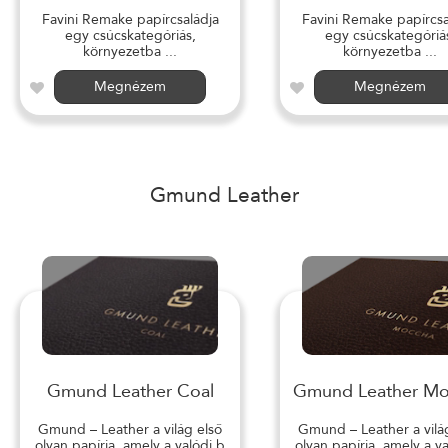
Favini Remake papírcsaládja
Favini Remake papírcsa
egy csúcskategóriás,
egy csúcskategóriá
környezetba ...
környezetba ...
Megnézem
Megnézem
Gmund Leather
Gmund Leather Coal
Gmund Leather M
Gmund – Leather a világ első
Gmund – Leather a vilá
olyan papírja, amely a valódi b
olyan papírja, amely a v