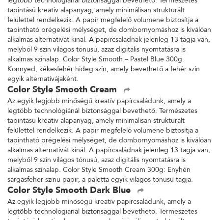
legtöbb technológiánál biztonsággal bevethető. Természetes
tapintású kreatív alapanyag, amely minimálisan strukturált
felülettel rendelkezik. A papír megfelelő volumene biztosítja a
tapintható prégelési mélységet, de dombornyomáshoz is kiválóan
alkalmas alternatívát kínál. A papírcsaládnak jelenleg 13 tagja van,
melyből 9 szín világos tónusú, azaz digitális nyomtatásra is
alkalmas színalap. Color Style Smooth – Pastel Blue 300g.
Könnyed, kékesfehér hideg szín, amely bevethető a fehér szín
egyik alternatívájaként.
Color Style Smooth Cream
Az egyik legjobb minőségű kreatív papírcsaládunk, amely a
legtöbb technológiánál biztonsággal bevethető. Természetes
tapintású kreatív alapanyag, amely minimálisan strukturált
felülettel rendelkezik. A papír megfelelő volumene biztosítja a
tapintható prégelési mélységet, de dombornyomáshoz is kiválóan
alkalmas alternatívát kínál. A papírcsaládnak jelenleg 13 tagja van,
melyből 9 szín világos tónusú, azaz digitális nyomtatásra is
alkalmas színalap. Color Style Smooth Cream 300g: Enyhén
sárgásfehér színű papír, a paletta egyik világos tónusú tagja.
Color Style Smooth Dark Blue
Az egyik legjobb minőségű kreatív papírcsaládunk, amely a
legtöbb technológiánál biztonsággal bevethető. Természetes