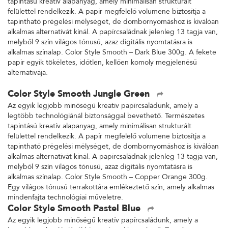
tapintású kreatív alapanyag, amely minimálisan strukturált
felülettel rendelkezik. A papír megfelelő volumene biztosítja a
tapintható prégelési mélységet, de dombornyomáshoz is kiválóan
alkalmas alternatívát kínál. A papírcsaládnak jelenleg 13 tagja van,
melyből 9 szín világos tónusú, azaz digitális nyomtatásra is
alkalmas színalap. Color Style Smooth – Dark Blue 300g. A fekete
papír egyik tökéletes, időtlen, kellően komoly megjelenésű
alternatívája.
Color Style Smooth Jungle Green
Az egyik legjobb minőségű kreatív papírcsaládunk, amely a
legtöbb technológiánál biztonsággal bevethető. Természetes
tapintású kreatív alapanyag, amely minimálisan strukturált
felülettel rendelkezik. A papír megfelelő volumene biztosítja a
tapintható prégelési mélységet, de dombornyomáshoz is kiválóan
alkalmas alternatívát kínál. A papírcsaládnak jelenleg 13 tagja van,
melyből 9 szín világos tónusú, azaz digitális nyomtatásra is
alkalmas színalap. Color Style Smooth – Copper Orange 300g.
Egy világos tónusú terrakottára emlékeztető szín, amely alkalmas
mindenfajta technológiai műveletre.
Color Style Smooth Pastel Blue
Az egyik legjobb minőségű kreatív papírcsaládunk, amely a