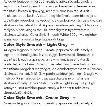
Az egyik legjobb minőségű kreatív papírcsaládunk, amely a
legtöbb technológiánál biztonsággal bevethető. Természetes
tapintású kreatív alapanyag, amely minimálisan strukturált
felülettel rendelkezik. A papír megfelelő volumene biztosítja a
tapintható prégelési mélységet, de dombornyomáshoz is kiválóan
alkalmas alternatívát kínál. A papírcsaládnak jelenleg 13 tagja van,
melyből 9 szín világos tónusú, azaz digitális nyomtatásra is
alkalmas színalap. Color Style Smooth White 300g: Melegfehér
színű papír, a paletta legvilágosabb tagja.
Color Style Smooth – Light Grey
Az egyik legjobb minőségű kreatív papírcsaládunk, amely a
legtöbb technológiánál biztonsággal bevethető. Természetes
tapintású kreatív alapanyag, amely minimálisan strukturált
felülettel rendelkezik. A papír megfelelő volumene biztosítja a
tapintható prégelési mélységet, de dombornyomáshoz is kiválóan
alkalmas alternatívát kínál. A papírcsaládnak jelenleg 13 tagja van,
melyből 9 szín világos tónusú, azaz digitális nyomtatásra is
alkalmas színalap. Color Style Smooth – Light Grey 300g: Egy
könnyed, szürkésfehér papír, amely a fehér szín tökéletes
alternatíváját kínálja.
Color Style Smooth– Cream Grey
Az egyik legjobb minőségű kreatív papírcsaládunk, amely a