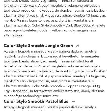
tapintású kreatív alapanyag, amely minimálisan strukturált
felülettel rendelkezik. A papír megfelelő volumene biztosítja a
tapintható prégelési mélységet, de dombornyomáshoz is kiválóan
alkalmas alternatívát kínál. A papírcsaládnak jelenleg 13 tagja van,
melyből 9 szín világos tónusú, azaz digitális nyomtatásra is
alkalmas színalap. Color Style Smooth – Dark Blue 300g. A fekete
papír egyik tökéletes, időtlen, kellően komoly megjelenésű
alternatívája.
Color Style Smooth Jungle Green
Az egyik legjobb minőségű kreatív papírcsaládunk, amely a
legtöbb technológiánál biztonsággal bevethető. Természetes
tapintású kreatív alapanyag, amely minimálisan strukturált
felülettel rendelkezik. A papír megfelelő volumene biztosítja a
tapintható prégelési mélységet, de dombornyomáshoz is kiválóan
alkalmas alternatívát kínál. A papírcsaládnak jelenleg 13 tagja van,
melyből 9 szín világos tónusú, azaz digitális nyomtatásra is
alkalmas színalap. Color Style Smooth – Copper Orange 300g.
Egy világos tónusú terrakottára emlékeztető szín, amely alkalmas
mindenfajta technológiai műveletre.
Color Style Smooth Pastel Blue
Az egyik legjobb minőségű kreatív papírcsaládunk, amely a