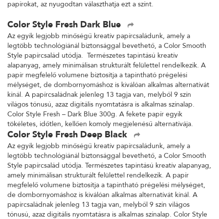
papírokat, az nyugodtan választhatja ezt a színt.
Color Style Fresh Dark Blue
Az egyik legjobb minőségű kreatív papírcsaládunk, amely a
legtöbb technológiánál biztonsággal bevethető, a Color Smooth
Style papírcsalád utódja. Természetes tapintású kreatív
alapanyag, amely minimálisan strukturált felülettel rendelkezik. A
papír megfelelő volumene biztosítja a tapintható prégelési
mélységet, de dombornyomáshoz is kiválóan alkalmas alternatívát
kínál. A papírcsaládnak jelenleg 13 tagja van, melyből 9 szín
világos tónusú, azaz digitális nyomtatásra is alkalmas színalap.
Color Style Fresh – Dark Blue 300g. A fekete papír egyik
tökéletes, időtlen, kellően komoly megjelenésű alternatívája.
Color Style Fresh Deep Black
Az egyik legjobb minőségű kreatív papírcsaládunk, amely a
legtöbb technológiánál biztonsággal bevethető, a Color Smooth
Style papírcsalád utódja. Természetes tapintású kreatív alapanyag,
amely minimálisan strukturált felülettel rendelkezik. A papír
megfelelő volumene biztosítja a tapintható prégelési mélységet,
de dombornyomáshoz is kiválóan alkalmas alternatívát kínál. A
papírcsaládnak jelenleg 13 tagja van, melyből 9 szín világos
tónusú, azaz digitális nyomtatásra is alkalmas színalap. Color Style