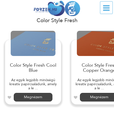
Color Style Fresh
Color Style Fresh Cool
Color Style Fre
Blue
Copper Orang
Az egyik legjobb minőségű
Az egyik legjobb min
kreatív papírcsaládunk, amely
kreatív papírcsaládunk,
a le ...
a le ...
Megnézem
Megnézem