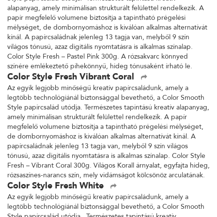
alapanyag, amely minimálisan strukturált felülettel rendelkezik. A
papír megfelelő volumene biztosítja a tapintható prégelési
mélységet, de dombornyomáshoz is kiválóan alkalmas alternatívát
kínál. A papírcsaládnak jelenleg 13 tagja van, melyből 9 szín
világos tónusú, azaz digitális nyomtatásra is alkalmas színalap.
Color Style Fresh – Pastel Pink 300g. A rózsakvarc könnyed
színére emlékeztető pihekönnyű, hideg tónusaként írható le.
Color Style Fresh Vibrant Coral
Az egyik legjobb minőségű kreatív papírcsaládunk, amely a
legtöbb technológiánál biztonsággal bevethető, a Color Smooth
Style papírcsalád utódja. Természetes tapintású kreatív alapanyag,
amely minimálisan strukturált felülettel rendelkezik. A papír
megfelelő volumene biztosítja a tapintható prégelési mélységet,
de dombornyomáshoz is kiválóan alkalmas alternatívát kínál. A
papírcsaládnak jelenleg 13 tagja van, melyből 9 szín világos
tónusú, azaz digitális nyomtatásra is alkalmas színalap. Color Style
Fresh – Vibrant Coral 300g. Világos Korall árnyalat, egyfajta hideg,
rózsaszínes-narancs szín, mely vidámságot kölcsönöz arculatának.
Color Style Fresh White
Az egyik legjobb minőségű kreatív papírcsaládunk, amely a
legtöbb technológiánál biztonsággal bevethető, a Color Smooth
Style papírcsalád utódja. Természetes tapintású kreatív