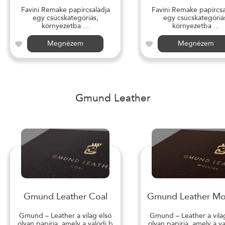
Favini Remake papírcsaládja
Favini Remake papírcsa
egy csúcskategóriás,
egy csúcskategóriá
környezetba ...
környezetba ...
Megnézem
Megnézem
Gmund Leather
Gmund Leather Coal
Gmund Leather M
Gmund – Leather a világ első
Gmund – Leather a vilá
olyan papírja, amely a valódi b
olyan papírja, amely a v