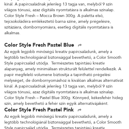
kínál. A papírcsaládnak jelenleg 13 tagja van, melyből 9 szín
világos tónusú, azaz digitális nyomtatásra is alkalmas színalap.
Color Style Fresh – Mocca Brown 300g. A paletta első,
tejcsokoládéra emlékeztető barna színe, amely prégelésre,
szitázásra, dombornyomásra, esetleg digitális nyomtatásra is
alkalmas.
Color Style Fresh Pastel Blue
Az egyik legjobb minőségű kreatív papírcsaládunk, amely a
legtöbb technológiánál biztonsággal bevethető, a Color Smooth
Style papírcsalád utódja. Természetes tapintású kreatív
alapanyag, amely minimálisan strukturált felülettel rendelkezik. A
papír megfelelő volumene biztosítja a tapintható prégelési
mélységet, de dombornyomáshoz is kiválóan alkalmas alternatívát
kínál. A papírcsaládnak jelenleg 13 tagja van, melyből 9 szín
világos tónusú, azaz digitális nyomtatásra is alkalmas színalap.
Color Style Fresh – Pastel Blue 300g. Könnyed, kékesfehér hideg
szín, amely bevethető a fehér szín egyik alternatívájaként.
Color Style Fresh Pastel Pink
Az egyik legjobb minőségű kreatív papírcsaládunk, amely a
legtöbb technológiánál biztonsággal bevethető, a Color Smooth
Style papírcsalád utódja. Természetes tapintású kreatív