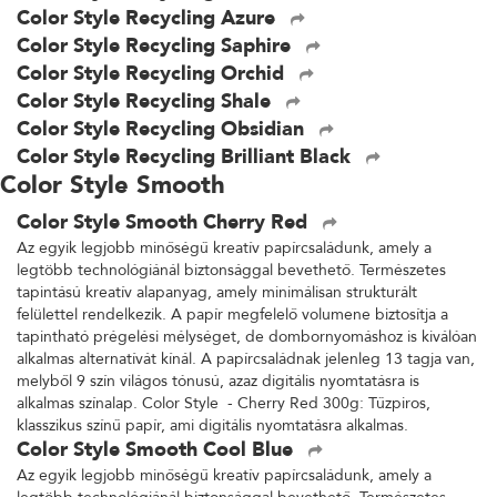
Color Style Recycling Azure
Color Style Recycling Saphire
Color Style Recycling Orchid
Color Style Recycling Shale
Color Style Recycling Obsidian
Color Style Recycling Brilliant Black
Color Style Smooth
Color Style Smooth Cherry Red
Az egyik legjobb minőségű kreatív papírcsaládunk, amely a
legtöbb technológiánál biztonsággal bevethető. Természetes
tapintású kreatív alapanyag, amely minimálisan strukturált
felülettel rendelkezik. A papír megfelelő volumene biztosítja a
tapintható prégelési mélységet, de dombornyomáshoz is kiválóan
alkalmas alternatívát kínál. A papírcsaládnak jelenleg 13 tagja van,
melyből 9 szín világos tónusú, azaz digitális nyomtatásra is
alkalmas színalap. Color Style - Cherry Red 300g: Tűzpiros,
klasszikus színű papír, ami digitális nyomtatásra alkalmas.
Color Style Smooth Cool Blue
Az egyik legjobb minőségű kreatív papírcsaládunk, amely a