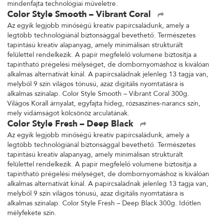
mindenfajta technológiai műveletre.
Color Style Smooth – Vibrant Coral
Az egyik legjobb minőségű kreatív papírcsaládunk, amely a
legtöbb technológiánál biztonsággal bevethető. Természetes
tapintású kreatív alapanyag, amely minimálisan strukturált
felülettel rendelkezik. A papír megfelelő volumene biztosítja a
tapintható prégelési mélységet, de dombornyomáshoz is kiválóan
alkalmas alternatívát kínál. A papírcsaládnak jelenleg 13 tagja van,
melyből 9 szín világos tónusú, azaz digitális nyomtatásra is
alkalmas színalap. Color Style Smooth – Vibrant Coral 300g.
Világos Korall árnyalat, egyfajta hideg, rózsaszínes-narancs szín,
mely vidámságot kölcsönöz arculatának.
Color Style Fresh – Deep Black
Az egyik legjobb minőségű kreatív papírcsaládunk, amely a
legtöbb technológiánál biztonsággal bevethető. Természetes
tapintású kreatív alapanyag, amely minimálisan strukturált
felülettel rendelkezik. A papír megfelelő volumene biztosítja a
tapintható prégelési mélységet, de dombornyomáshoz is kiválóan
alkalmas alternatívát kínál. A papírcsaládnak jelenleg 13 tagja van,
melyből 9 szín világos tónusú, azaz digitális nyomtatásra is
alkalmas színalap. Color Style Fresh – Deep Black 300g. Időtlen
mélyfekete szín.