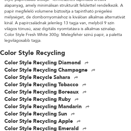
alapanyag, amely minimálisan strukturált felülettel rendelkezik. A
papír megfelelő volumene biztosítja a tapintható prégelési
mélységet, de dombornyomáshoz is kiválóan alkalmas alternatívát
kínál. A papírcsaládnak jelenleg 13 tagja van, melyből 9 szín
világos tónusú, azaz digitális nyomtatásra is alkalmas színalap.
Color Style Fresh White 300g: Melegfehér színű papír, a paletta
legvilágosabb tagja.
Color Style Recycling
Color Style Recycling Diamond
Color Style Recycling Champagne
Color Style Recycle Sahara
Color Style Recycling Tobacco
Color Style Recycling Boreaux
Color Style Recycling Ruby
Color Style Recycling Mandarin
Color Style Recycling Sun
Color Style Recycling Apple
Color Style Recycling Emerald