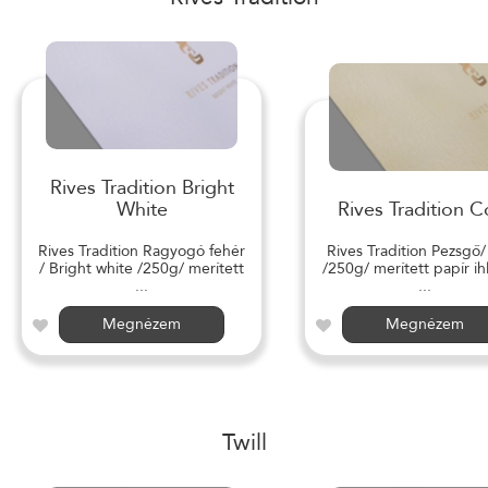
Rives Tradition Bright
White
Rives Tradition C
Rives Tradition Ragyogó fehér
Rives Tradition Pezsgő
/ Bright white /250g/ merített
/250g/ merített papír ihl
...
...
Megnézem
Megnézem
Twill