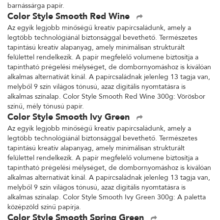
barnássárga papír.
Color Style Smooth Red Wine
Az egyik legjobb minőségű kreatív papírcsaládunk, amely a
legtöbb technológiánál biztonsággal bevethető. Természetes
tapintású kreatív alapanyag, amely minimálisan strukturált
felülettel rendelkezik. A papír megfelelő volumene biztosítja a
tapintható prégelési mélységet, de dombornyomáshoz is kiválóan
alkalmas alternatívát kínál. A papírcsaládnak jelenleg 13 tagja van,
melyből 9 szín világos tónusú, azaz digitális nyomtatásra is
alkalmas színalap. Color Style Smooth Red Wine 300g: Vörösbor
színű, mély tónusú papír.
Color Style Smooth Ivy Green
Az egyik legjobb minőségű kreatív papírcsaládunk, amely a
legtöbb technológiánál biztonsággal bevethető. Természetes
tapintású kreatív alapanyag, amely minimálisan strukturált
felülettel rendelkezik. A papír megfelelő volumene biztosítja a
tapintható prégelési mélységet, de dombornyomáshoz is kiválóan
alkalmas alternatívát kínál. A papírcsaládnak jelenleg 13 tagja van,
melyből 9 szín világos tónusú, azaz digitális nyomtatásra is
alkalmas színalap. Color Style Smooth Ivy Green 300g: A paletta
középzöld színű papírja.
Color Style Smooth Spring Green