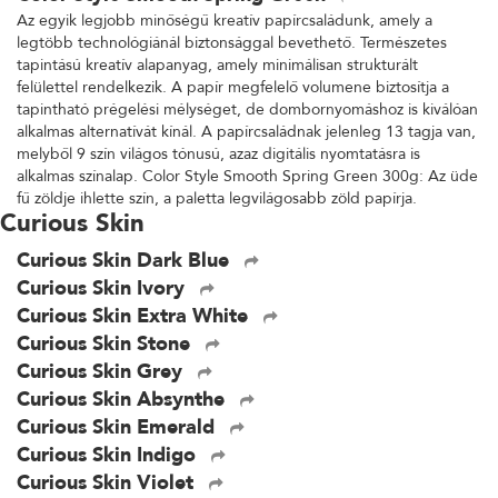
Az egyik legjobb minőségű kreatív papírcsaládunk, amely a
legtöbb technológiánál biztonsággal bevethető. Természetes
tapintású kreatív alapanyag, amely minimálisan strukturált
felülettel rendelkezik. A papír megfelelő volumene biztosítja a
tapintható prégelési mélységet, de dombornyomáshoz is kiválóan
alkalmas alternatívát kínál. A papírcsaládnak jelenleg 13 tagja van,
melyből 9 szín világos tónusú, azaz digitális nyomtatásra is
alkalmas színalap. Color Style Smooth Spring Green 300g: Az üde
fű zöldje ihlette szín, a paletta legvilágosabb zöld papírja.
Curious Skin
Curious Skin Dark Blue
Curious Skin Ivory
Curious Skin Extra White
Curious Skin Stone
Curious Skin Grey
Curious Skin Absynthe
Curious Skin Emerald
Curious Skin Indigo
Curious Skin Violet