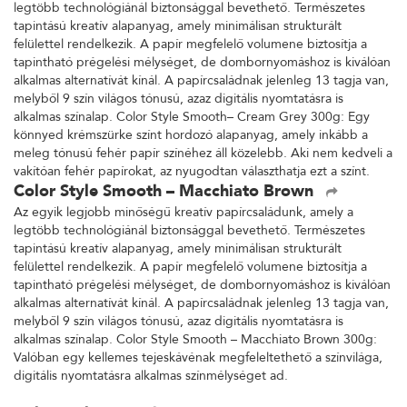
legtöbb technológiánál biztonsággal bevethető. Természetes
tapintású kreatív alapanyag, amely minimálisan strukturált
felülettel rendelkezik. A papír megfelelő volumene biztosítja a
tapintható prégelési mélységet, de dombornyomáshoz is kiválóan
alkalmas alternatívát kínál. A papírcsaládnak jelenleg 13 tagja van,
melyből 9 szín világos tónusú, azaz digitális nyomtatásra is
alkalmas színalap. Color Style Smooth– Cream Grey 300g: Egy
könnyed krémszürke színt hordozó alapanyag, amely inkább a
meleg tónusú fehér papír színéhez áll közelebb. Aki nem kedveli a
vakítóan fehér papírokat, az nyugodtan választhatja ezt a színt.
Color Style Smooth – Macchiato Brown
Az egyik legjobb minőségű kreatív papírcsaládunk, amely a
legtöbb technológiánál biztonsággal bevethető. Természetes
tapintású kreatív alapanyag, amely minimálisan strukturált
felülettel rendelkezik. A papír megfelelő volumene biztosítja a
tapintható prégelési mélységet, de dombornyomáshoz is kiválóan
alkalmas alternatívát kínál. A papírcsaládnak jelenleg 13 tagja van,
melyből 9 szín világos tónusú, azaz digitális nyomtatásra is
alkalmas színalap. Color Style Smooth – Macchiato Brown 300g:
Valóban egy kellemes tejeskávénak megfeleltethető a színvilága,
digitális nyomtatásra alkalmas színmélységet ad.