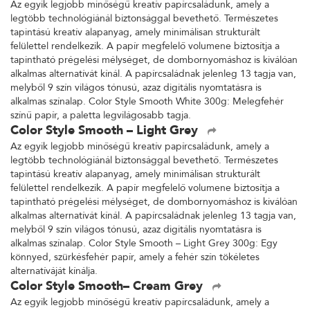
Az egyik legjobb minőségű kreatív papírcsaládunk, amely a
legtöbb technológiánál biztonsággal bevethető. Természetes
tapintású kreatív alapanyag, amely minimálisan strukturált
felülettel rendelkezik. A papír megfelelő volumene biztosítja a
tapintható prégelési mélységet, de dombornyomáshoz is kiválóan
alkalmas alternatívát kínál. A papírcsaládnak jelenleg 13 tagja van,
melyből 9 szín világos tónusú, azaz digitális nyomtatásra is
alkalmas színalap. Color Style Smooth White 300g: Melegfehér
színű papír, a paletta legvilágosabb tagja.
Color Style Smooth – Light Grey
Az egyik legjobb minőségű kreatív papírcsaládunk, amely a
legtöbb technológiánál biztonsággal bevethető. Természetes
tapintású kreatív alapanyag, amely minimálisan strukturált
felülettel rendelkezik. A papír megfelelő volumene biztosítja a
tapintható prégelési mélységet, de dombornyomáshoz is kiválóan
alkalmas alternatívát kínál. A papírcsaládnak jelenleg 13 tagja van,
melyből 9 szín világos tónusú, azaz digitális nyomtatásra is
alkalmas színalap. Color Style Smooth – Light Grey 300g: Egy
könnyed, szürkésfehér papír, amely a fehér szín tökéletes
alternatíváját kínálja.
Color Style Smooth– Cream Grey
Az egyik legjobb minőségű kreatív papírcsaládunk, amely a