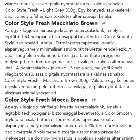
világos tónusú, azaz digitális nyomtatásra is alkalmas színalap.
Color Style Fresh – Light Grey 300g: Egy könnyed, szürkésfehér
papír, amely a fehér szín tökéletes alternatíváját kínálja.
Color Style Fresh Macchiato Brown
Az egyik legjobb minőségű kreatív papírcsaládunk, amely a
legtöbb technológiánál biztonsággal bevethető, a Color Smooth
Style papírcsalád utódja. Természetes tapintású kreatív
alapanyag, amely minimálisan strukturált felülettel rendelkezik. A
papír megfelelő volumene biztosítja a tapintható prégelési
mélységet, de dombornyomáshoz is kiválóan alkalmas alternatívát
kínál. A papírcsaládnak jelenleg 13 tagja van, melyből 9 szín
világos tónusú, azaz digitális nyomtatásra is alkalmas színalap.
Color Style Fresh – Macchiato Brown 300g: Valóban egy kellemes
tejeskávénak megfeleltethető a színvilága, digitális nyomtatásra
alkalmas színmélységet ad.
Color Style Fresh Mocca Brown
Az egyik legjobb minőségű kreatív papírcsaládunk, amely a
legtöbb technológiánál biztonsággal bevethető, a Color Smooth
Style papírcsalád utódja. Természetes tapintású kreatív
alapanyag, amely minimálisan strukturált felülettel rendelkezik. A
papír megfelelő volumene biztosítja a tapintható prégelési
mélységet, de dombornyomáshoz is kiválóan alkalmas alternatívát