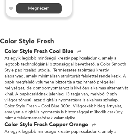
Megnézem
Color Style Fresh
Color Style Fresh Cool Blue
Az egyik legjobb minőségű kreatív papírcsaládunk, amely a
legtöbb technológiánál biztonsággal bevethető, a Color Smooth
Style papírcsalád utódja. Természetes tapintású kreatív
alapanyag, amely minimálisan strukturált felülettel rendelkezik. A
papír megfelelő volumene biztosítja a tapintható prégelési
mélységet, de dombornyomáshoz is kiválóan alkalmas alternatívát
kínál. A papírcsaládnak jelenleg 13 tagja van, melyből 9 szín
világos tónusú, azaz digitális nyomtatásra is alkalmas színalap.
Color Style Fresh – Cool Blue 300g. Világoskék hideg árnyalat,
amelyen a digitális nyomtatás is biztonsággal működik csakúgy,
mint a felületnemesítések valamelyike.
Color Style Fresh Copper Orange
Az egyik legjobb minőségű kreatív papírcsaládunk, amely a