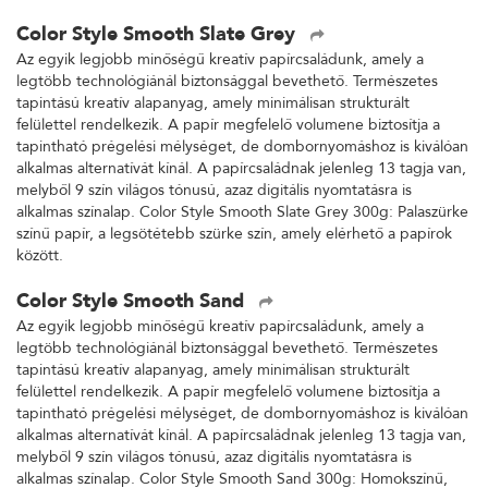
Color Style Smooth Slate Grey
Az egyik legjobb minőségű kreatív papírcsaládunk, amely a
legtöbb technológiánál biztonsággal bevethető. Természetes
tapintású kreatív alapanyag, amely minimálisan strukturált
felülettel rendelkezik. A papír megfelelő volumene biztosítja a
tapintható prégelési mélységet, de dombornyomáshoz is kiválóan
alkalmas alternatívát kínál. A papírcsaládnak jelenleg 13 tagja van,
melyből 9 szín világos tónusú, azaz digitális nyomtatásra is
alkalmas színalap. Color Style Smooth Slate Grey 300g: Palaszürke
színű papír, a legsötétebb szürke szín, amely elérhető a papírok
között.
Color Style Smooth Sand
Az egyik legjobb minőségű kreatív papírcsaládunk, amely a
legtöbb technológiánál biztonsággal bevethető. Természetes
tapintású kreatív alapanyag, amely minimálisan strukturált
felülettel rendelkezik. A papír megfelelő volumene biztosítja a
tapintható prégelési mélységet, de dombornyomáshoz is kiválóan
alkalmas alternatívát kínál. A papírcsaládnak jelenleg 13 tagja van,
melyből 9 szín világos tónusú, azaz digitális nyomtatásra is
alkalmas színalap. Color Style Smooth Sand 300g: Homokszínű,