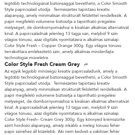
legtöbb technológiánál biztonsággal bevethető, a Color Smooth
Style papírcsalád utódja. Természetes tapintású kreatív
alapanyag, amely minimálisan strukturált felülettel rendelkezik. A
papír megfelelő volumene biztosítja a tapintható prégelési
mélységet, de dombornyomáshoz is kiválóan alkalmas alternatívát
kínál. A papírcsaládnak jelenleg 13 tagja van, melyből 9 szín
világos tónusú, azaz digitális nyomtatásra is alkalmas színalap.
Color Style Fresh – Copper Orange 300g. Egy világos tónusú
terrakottára emlékeztető szín, amely alkalmas mindenfajta
technológiai műveletre.
Color Style Fresh Cream Grey
Az egyik legjobb minőségű kreatív papírcsaládunk, amely a
legtöbb technológiánál biztonsággal bevethető, a Color Smooth
Style papírcsalád utódja. Természetes tapintású kreatív
alapanyag, amely minimálisan strukturált felülettel rendelkezik. A
papír megfelelő volumene biztosítja a tapintható prégelési
mélységet, de dombornyomáshoz is kiválóan alkalmas alternatívát
kínál. A papírcsaládnak jelenleg 13 tagja van, melyből 9 szín
világos tónusú, azaz digitális nyomtatásra is alkalmas színalap.
Color Style Fresh– Cream Grey 300g: Egy könnyed krémszürke
színt hordozó alapanyag, amely inkább a meleg tónusú fehér
papír színéhez áll közelebb. Aki nem kedveli a vakítóan fehér