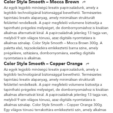
Color Style Smooth – Mocca Brown
Az egyik legjobb minőségű kreatív papírcsaládunk, amely a
legtöbb technológiánál biztonsággal bevethető. Természetes
tapintású kreatív alapanyag, amely minimálisan strukturált
felülettel rendelkezik. A papír megfelelő volumene biztosítja a
tapintható prégelési mélységet, de dombornyomáshoz is kiválóan
alkalmas alternatívát kínál. A papírcsaládnak jelenleg 13 tagja van,
melyből 9 szín világos tónusú, azaz digitális nyomtatásra is
alkalmas színalap. Color Style Smooth – Mocca Brown 300g. A
paletta első, tejcsokoládéra emlékeztető barna színe, amely
prégelésre, szitázásra, dombornyomásra, esetleg digitális
nyomtatásra is alkalmas.
Color Style Smooth – Copper Orange
Az egyik legjobb minőségű kreatív papírcsaládunk, amely a
legtöbb technológiánál biztonsággal bevethető. Természetes
tapintású kreatív alapanyag, amely minimálisan strukturált
felülettel rendelkezik. A papír megfelelő volumene biztosítja a
tapintható prégelési mélységet, de dombornyomáshoz is kiválóan
alkalmas alternatívát kínál. A papírcsaládnak jelenleg 13 tagja van,
melyből 9 szín világos tónusú, azaz digitális nyomtatásra is
alkalmas színalap. Color Style Smooth – Copper Orange 300g.
Egy világos tónusú terrakottára emlékeztető szín, amely alkalmas