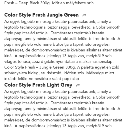
Fresh – Deep Black 300g. Időtlen mélyfekete szín.
Color Style Fresh Jungle Green
Az egyik legjobb minőségű kreatív papírcsaládunk, amely a
legtöbb technológiánál biztonsággal bevethető, a Color Smooth
Style papírcsalád utódja. Természetes tapintású kreatív
alapanyag, amely minimálisan strukturált felülettel rendelkezik. A
papír megfelelő volumene biztosítja a tapintható prégelési
mélységet, de dombornyomáshoz is kiválóan alkalmas alternatívát
kínál. A papírcsaládnak jelenleg 13 tagja van, melyből 9 szín
világos tónusú, azaz digitális nyomtatásra is alkalmas színalap.
Color Style Fresh – Jungle Green 300g. A paletta egyetlen zöld
színárnyalata hideg, szürkészöld, időtlen szín. Mélysége miatt
inkább felületnemesítésre szánt papíralap.
Color Style Fresh Light Grey
Az egyik legjobb minőségű kreatív papírcsaládunk, amely a
legtöbb technológiánál biztonsággal bevethető, a Color Smooth
Style papírcsalád utódja. Természetes tapintású kreatív
alapanyag, amely minimálisan strukturált felülettel rendelkezik. A
papír megfelelő volumene biztosítja a tapintható prégelési
mélységet, de dombornyomáshoz is kiválóan alkalmas alternatívát
kínál. A papírcsaládnak jelenleg 13 tagja van, melyből 9 szín