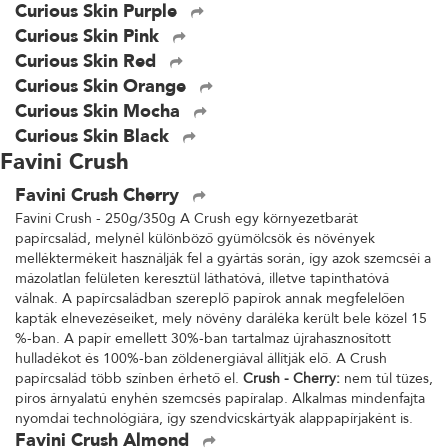
Curious Skin Purple
Curious Skin Pink
Curious Skin Red
Curious Skin Orange
Curious Skin Mocha
Curious Skin Black
Favini Crush
Favini Crush Cherry
Favini Crush - 250g/350g A Crush egy környezetbarát
papírcsalád, melynél különböző gyümölcsök és növények
melléktermékeit használják fel a gyártás során, így azok szemcséi a
mázolatlan felületen keresztül láthatóvá, illetve tapinthatóvá
válnak. A papírcsaládban szereplő papírok annak megfelelően
kapták elnevezéseiket, mely növény daráléka került bele közel 15
%-ban. A papír emellett 30%-ban tartalmaz újrahasznosított
hulladékot és 100%-ban zöldenergiával állítják elő. A Crush
papírcsalád több színben érhető el.
Crush - Cherry:
nem túl tüzes,
piros árnyalatú enyhén szemcsés papíralap. Alkalmas mindenfajta
nyomdai technológiára, így szendvicskártyák alappapírjaként is.
Favini Crush Almond