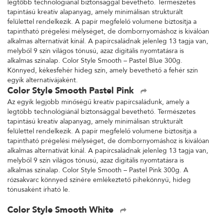
legtöbb technológiánál biztonsággal bevethető. Természetes
tapintású kreatív alapanyag, amely minimálisan strukturált
felülettel rendelkezik. A papír megfelelő volumene biztosítja a
tapintható prégelési mélységet, de dombornyomáshoz is kiválóan
alkalmas alternatívát kínál. A papírcsaládnak jelenleg 13 tagja van,
melyből 9 szín világos tónusú, azaz digitális nyomtatásra is
alkalmas színalap. Color Style Smooth – Pastel Blue 300g.
Könnyed, kékesfehér hideg szín, amely bevethető a fehér szín
egyik alternatívájaként.
Color Style Smooth Pastel Pink
Az egyik legjobb minőségű kreatív papírcsaládunk, amely a
legtöbb technológiánál biztonsággal bevethető. Természetes
tapintású kreatív alapanyag, amely minimálisan strukturált
felülettel rendelkezik. A papír megfelelő volumene biztosítja a
tapintható prégelési mélységet, de dombornyomáshoz is kiválóan
alkalmas alternatívát kínál. A papírcsaládnak jelenleg 13 tagja van,
melyből 9 szín világos tónusú, azaz digitális nyomtatásra is
alkalmas színalap. Color Style Smooth – Pastel Pink 300g. A
rózsakvarc könnyed színére emlékeztető pihekönnyű, hideg
tónusaként írható le.
Color Style Smooth White