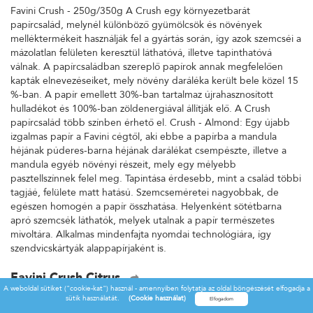
Favini Crush - 250g/350g A Crush egy környezetbarát
papírcsalád, melynél különböző gyümölcsök és növények
melléktermékeit használják fel a gyártás során, így azok szemcséi a
mázolatlan felületen keresztül láthatóvá, illetve tapinthatóvá
válnak. A papírcsaládban szereplő papírok annak megfelelően
kapták elnevezéseiket, mely növény daráléka került bele közel 15
%-ban. A papír emellett 30%-ban tartalmaz újrahasznosított
hulladékot és 100%-ban zöldenergiával állítják elő. A Crush
papírcsalád több színben érhető el. Crush - Almond: Egy újabb
izgalmas papír a Favini cégtől, aki ebbe a papírba a mandula
héjának púderes-barna héjának darálékat csempészte, illetve a
mandula egyéb növényi részeit, mely egy mélyebb
pasztellszínnek felel meg. Tapintása érdesebb, mint a család többi
tagjáé, felülete matt hatású. Szemcseméretei nagyobbak, de
egészen homogén a papír összhatása. Helyenként sötétbarna
apró szemcsék láthatók, melyek utalnak a papír természetes
mivoltára. Alkalmas mindenfajta nyomdai technológiára, így
szendvicskártyák alappapírjaként is.
Favini Crush Citrus
A weboldal sütiket ("cookie-kat") használ - amennyiben folytatja az oldal böngészését elfogadja a
Favini Crush - 250g/350g A Crush egy környezetbarát
sütik használatát.
(Cookie használat)
papírcsalád, melynél különböző gyümölcsök és növények