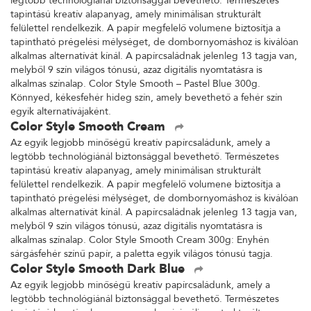
legtöbb technológiánál biztonsággal bevethető. Természetes
tapintású kreatív alapanyag, amely minimálisan strukturált
felülettel rendelkezik. A papír megfelelő volumene biztosítja a
tapintható prégelési mélységet, de dombornyomáshoz is kiválóan
alkalmas alternatívát kínál. A papírcsaládnak jelenleg 13 tagja van,
melyből 9 szín világos tónusú, azaz digitális nyomtatásra is
alkalmas színalap. Color Style Smooth – Pastel Blue 300g.
Könnyed, kékesfehér hideg szín, amely bevethető a fehér szín
egyik alternatívájaként.
Color Style Smooth Cream
Az egyik legjobb minőségű kreatív papírcsaládunk, amely a
legtöbb technológiánál biztonsággal bevethető. Természetes
tapintású kreatív alapanyag, amely minimálisan strukturált
felülettel rendelkezik. A papír megfelelő volumene biztosítja a
tapintható prégelési mélységet, de dombornyomáshoz is kiválóan
alkalmas alternatívát kínál. A papírcsaládnak jelenleg 13 tagja van,
melyből 9 szín világos tónusú, azaz digitális nyomtatásra is
alkalmas színalap. Color Style Smooth Cream 300g: Enyhén
sárgásfehér színű papír, a paletta egyik világos tónusú tagja.
Color Style Smooth Dark Blue
Az egyik legjobb minőségű kreatív papírcsaládunk, amely a
legtöbb technológiánál biztonsággal bevethető. Természetes