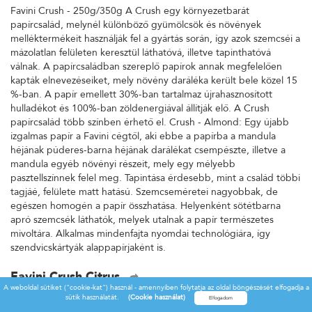
Favini Crush - 250g/350g A Crush egy környezetbarát
papírcsalád, melynél különböző gyümölcsök és növények
melléktermékeit használják fel a gyártás során, így azok szemcséi a
mázolatlan felületen keresztül láthatóvá, illetve tapinthatóvá
válnak. A papírcsaládban szereplő papírok annak megfelelően
kapták elnevezéseiket, mely növény daráléka került bele közel 15
%-ban. A papír emellett 30%-ban tartalmaz újrahasznosított
hulladékot és 100%-ban zöldenergiával állítják elő. A Crush
papírcsalád több színben érhető el. Crush - Almond: Egy újabb
izgalmas papír a Favini cégtől, aki ebbe a papírba a mandula
héjának púderes-barna héjának darálékat csempészte, illetve a
mandula egyéb növényi részeit, mely egy mélyebb
pasztellszínnek felel meg. Tapintása érdesebb, mint a család többi
tagjáé, felülete matt hatású. Szemcseméretei nagyobbak, de
egészen homogén a papír összhatása. Helyenként sötétbarna
apró szemcsék láthatók, melyek utalnak a papír természetes
mivoltára. Alkalmas mindenfajta nyomdai technológiára, így
szendvicskártyák alappapírjaként is.
Favini Crush Citrus
A weboldal sütiket ("cookie-kat") használ - amennyiben folytatja az oldal böngészését elfogadja a
Favini Crush - 250g/350g A Crush egy környezetbarát
sütik használatát.
(Cookie használat)
papírcsalád, melynél különböző gyümölcsök és növények