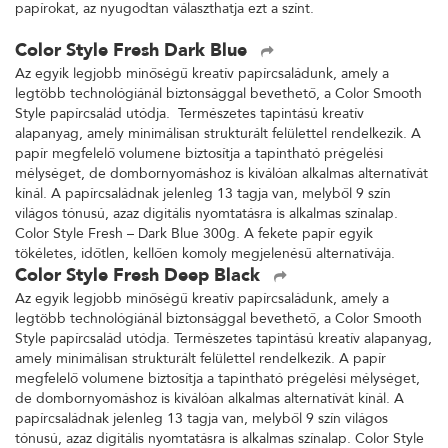
papírokat, az nyugodtan választhatja ezt a színt.
Color Style Fresh Dark Blue
Az egyik legjobb minőségű kreatív papírcsaládunk, amely a
legtöbb technológiánál biztonsággal bevethető, a Color Smooth
Style papírcsalád utódja. Természetes tapintású kreatív
alapanyag, amely minimálisan strukturált felülettel rendelkezik. A
papír megfelelő volumene biztosítja a tapintható prégelési
mélységet, de dombornyomáshoz is kiválóan alkalmas alternatívát
kínál. A papírcsaládnak jelenleg 13 tagja van, melyből 9 szín
világos tónusú, azaz digitális nyomtatásra is alkalmas színalap.
Color Style Fresh – Dark Blue 300g. A fekete papír egyik
tökéletes, időtlen, kellően komoly megjelenésű alternatívája.
Color Style Fresh Deep Black
Az egyik legjobb minőségű kreatív papírcsaládunk, amely a
legtöbb technológiánál biztonsággal bevethető, a Color Smooth
Style papírcsalád utódja. Természetes tapintású kreatív alapanyag,
amely minimálisan strukturált felülettel rendelkezik. A papír
megfelelő volumene biztosítja a tapintható prégelési mélységet,
de dombornyomáshoz is kiválóan alkalmas alternatívát kínál. A
papírcsaládnak jelenleg 13 tagja van, melyből 9 szín világos
tónusú, azaz digitális nyomtatásra is alkalmas színalap. Color Style