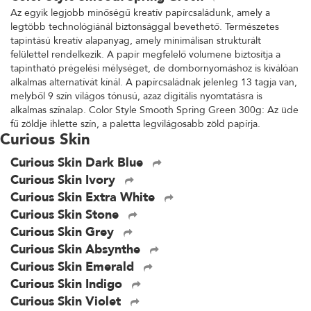
Az egyik legjobb minőségű kreatív papírcsaládunk, amely a
legtöbb technológiánál biztonsággal bevethető. Természetes
tapintású kreatív alapanyag, amely minimálisan strukturált
felülettel rendelkezik. A papír megfelelő volumene biztosítja a
tapintható prégelési mélységet, de dombornyomáshoz is kiválóan
alkalmas alternatívát kínál. A papírcsaládnak jelenleg 13 tagja van,
melyből 9 szín világos tónusú, azaz digitális nyomtatásra is
alkalmas színalap. Color Style Smooth Spring Green 300g: Az üde
fű zöldje ihlette szín, a paletta legvilágosabb zöld papírja.
Curious Skin
Curious Skin Dark Blue
Curious Skin Ivory
Curious Skin Extra White
Curious Skin Stone
Curious Skin Grey
Curious Skin Absynthe
Curious Skin Emerald
Curious Skin Indigo
Curious Skin Violet