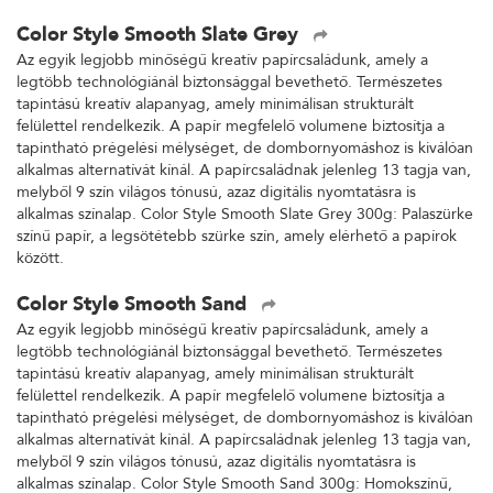
Color Style Smooth Slate Grey
Az egyik legjobb minőségű kreatív papírcsaládunk, amely a
legtöbb technológiánál biztonsággal bevethető. Természetes
tapintású kreatív alapanyag, amely minimálisan strukturált
felülettel rendelkezik. A papír megfelelő volumene biztosítja a
tapintható prégelési mélységet, de dombornyomáshoz is kiválóan
alkalmas alternatívát kínál. A papírcsaládnak jelenleg 13 tagja van,
melyből 9 szín világos tónusú, azaz digitális nyomtatásra is
alkalmas színalap. Color Style Smooth Slate Grey 300g: Palaszürke
színű papír, a legsötétebb szürke szín, amely elérhető a papírok
között.
Color Style Smooth Sand
Az egyik legjobb minőségű kreatív papírcsaládunk, amely a
legtöbb technológiánál biztonsággal bevethető. Természetes
tapintású kreatív alapanyag, amely minimálisan strukturált
felülettel rendelkezik. A papír megfelelő volumene biztosítja a
tapintható prégelési mélységet, de dombornyomáshoz is kiválóan
alkalmas alternatívát kínál. A papírcsaládnak jelenleg 13 tagja van,
melyből 9 szín világos tónusú, azaz digitális nyomtatásra is
alkalmas színalap. Color Style Smooth Sand 300g: Homokszínű,