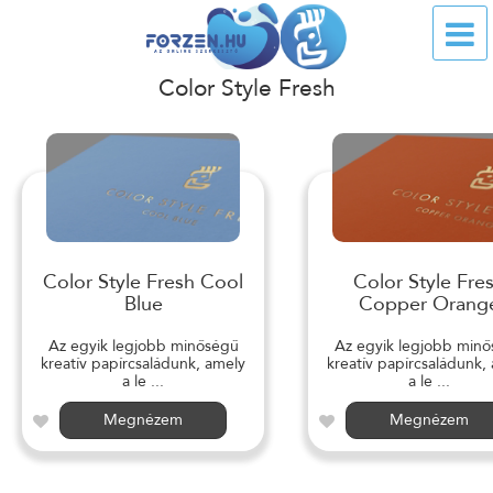
Color Style Fresh
Color Style Fresh Cool
Color Style Fre
Blue
Copper Orang
Az egyik legjobb minőségű
Az egyik legjobb min
kreatív papírcsaládunk, amely
kreatív papírcsaládunk,
a le ...
a le ...
Megnézem
Megnézem