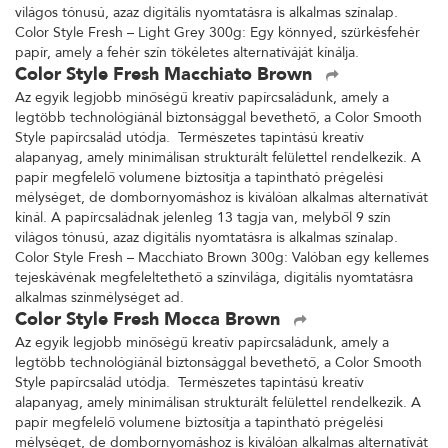
világos tónusú, azaz digitális nyomtatásra is alkalmas színalap.
Color Style Fresh – Light Grey 300g: Egy könnyed, szürkésfehér
papír, amely a fehér szín tökéletes alternatíváját kínálja.
Color Style Fresh Macchiato Brown
Az egyik legjobb minőségű kreatív papírcsaládunk, amely a
legtöbb technológiánál biztonsággal bevethető, a Color Smooth
Style papírcsalád utódja. Természetes tapintású kreatív
alapanyag, amely minimálisan strukturált felülettel rendelkezik. A
papír megfelelő volumene biztosítja a tapintható prégelési
mélységet, de dombornyomáshoz is kiválóan alkalmas alternatívát
kínál. A papírcsaládnak jelenleg 13 tagja van, melyből 9 szín
világos tónusú, azaz digitális nyomtatásra is alkalmas színalap.
Color Style Fresh – Macchiato Brown 300g: Valóban egy kellemes
tejeskávénak megfeleltethető a színvilága, digitális nyomtatásra
alkalmas színmélységet ad.
Color Style Fresh Mocca Brown
Az egyik legjobb minőségű kreatív papírcsaládunk, amely a
legtöbb technológiánál biztonsággal bevethető, a Color Smooth
Style papírcsalád utódja. Természetes tapintású kreatív
alapanyag, amely minimálisan strukturált felülettel rendelkezik. A
papír megfelelő volumene biztosítja a tapintható prégelési
mélységet, de dombornyomáshoz is kiválóan alkalmas alternatívát