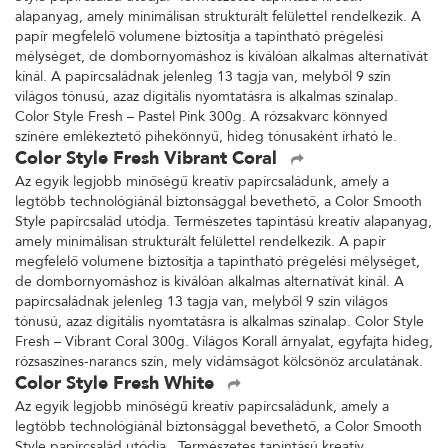
alapanyag, amely minimálisan strukturált felülettel rendelkezik. A
papír megfelelő volumene biztosítja a tapintható prégelési
mélységet, de dombornyomáshoz is kiválóan alkalmas alternatívát
kínál. A papírcsaládnak jelenleg 13 tagja van, melyből 9 szín
világos tónusú, azaz digitális nyomtatásra is alkalmas színalap.
Color Style Fresh – Pastel Pink 300g. A rózsakvarc könnyed
színére emlékeztető pihekönnyű, hideg tónusaként írható le.
Color Style Fresh Vibrant Coral
Az egyik legjobb minőségű kreatív papírcsaládunk, amely a
legtöbb technológiánál biztonsággal bevethető, a Color Smooth
Style papírcsalád utódja. Természetes tapintású kreatív alapanyag,
amely minimálisan strukturált felülettel rendelkezik. A papír
megfelelő volumene biztosítja a tapintható prégelési mélységet,
de dombornyomáshoz is kiválóan alkalmas alternatívát kínál. A
papírcsaládnak jelenleg 13 tagja van, melyből 9 szín világos
tónusú, azaz digitális nyomtatásra is alkalmas színalap. Color Style
Fresh – Vibrant Coral 300g. Világos Korall árnyalat, egyfajta hideg,
rózsaszínes-narancs szín, mely vidámságot kölcsönöz arculatának.
Color Style Fresh White
Az egyik legjobb minőségű kreatív papírcsaládunk, amely a
legtöbb technológiánál biztonsággal bevethető, a Color Smooth
Style papírcsalád utódja. Természetes tapintású kreatív