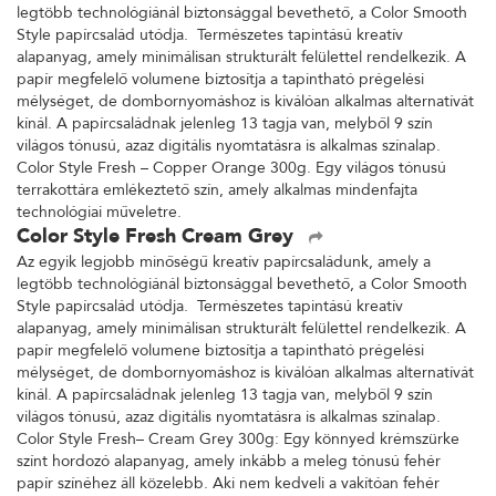
legtöbb technológiánál biztonsággal bevethető, a Color Smooth
Style papírcsalád utódja. Természetes tapintású kreatív
alapanyag, amely minimálisan strukturált felülettel rendelkezik. A
papír megfelelő volumene biztosítja a tapintható prégelési
mélységet, de dombornyomáshoz is kiválóan alkalmas alternatívát
kínál. A papírcsaládnak jelenleg 13 tagja van, melyből 9 szín
világos tónusú, azaz digitális nyomtatásra is alkalmas színalap.
Color Style Fresh – Copper Orange 300g. Egy világos tónusú
terrakottára emlékeztető szín, amely alkalmas mindenfajta
technológiai műveletre.
Color Style Fresh Cream Grey
Az egyik legjobb minőségű kreatív papírcsaládunk, amely a
legtöbb technológiánál biztonsággal bevethető, a Color Smooth
Style papírcsalád utódja. Természetes tapintású kreatív
alapanyag, amely minimálisan strukturált felülettel rendelkezik. A
papír megfelelő volumene biztosítja a tapintható prégelési
mélységet, de dombornyomáshoz is kiválóan alkalmas alternatívát
kínál. A papírcsaládnak jelenleg 13 tagja van, melyből 9 szín
világos tónusú, azaz digitális nyomtatásra is alkalmas színalap.
Color Style Fresh– Cream Grey 300g: Egy könnyed krémszürke
színt hordozó alapanyag, amely inkább a meleg tónusú fehér
papír színéhez áll közelebb. Aki nem kedveli a vakítóan fehér