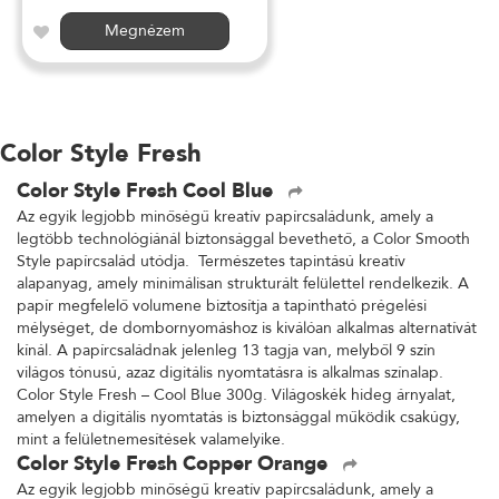
Megnézem
Color Style Fresh
Color Style Fresh Cool Blue
Az egyik legjobb minőségű kreatív papírcsaládunk, amely a
legtöbb technológiánál biztonsággal bevethető, a Color Smooth
Style papírcsalád utódja. Természetes tapintású kreatív
alapanyag, amely minimálisan strukturált felülettel rendelkezik. A
papír megfelelő volumene biztosítja a tapintható prégelési
mélységet, de dombornyomáshoz is kiválóan alkalmas alternatívát
kínál. A papírcsaládnak jelenleg 13 tagja van, melyből 9 szín
világos tónusú, azaz digitális nyomtatásra is alkalmas színalap.
Color Style Fresh – Cool Blue 300g. Világoskék hideg árnyalat,
amelyen a digitális nyomtatás is biztonsággal működik csakúgy,
mint a felületnemesítések valamelyike.
Color Style Fresh Copper Orange
Az egyik legjobb minőségű kreatív papírcsaládunk, amely a