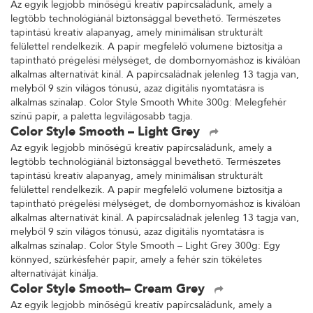
Az egyik legjobb minőségű kreatív papírcsaládunk, amely a
legtöbb technológiánál biztonsággal bevethető. Természetes
tapintású kreatív alapanyag, amely minimálisan strukturált
felülettel rendelkezik. A papír megfelelő volumene biztosítja a
tapintható prégelési mélységet, de dombornyomáshoz is kiválóan
alkalmas alternatívát kínál. A papírcsaládnak jelenleg 13 tagja van,
melyből 9 szín világos tónusú, azaz digitális nyomtatásra is
alkalmas színalap. Color Style Smooth White 300g: Melegfehér
színű papír, a paletta legvilágosabb tagja.
Color Style Smooth – Light Grey
Az egyik legjobb minőségű kreatív papírcsaládunk, amely a
legtöbb technológiánál biztonsággal bevethető. Természetes
tapintású kreatív alapanyag, amely minimálisan strukturált
felülettel rendelkezik. A papír megfelelő volumene biztosítja a
tapintható prégelési mélységet, de dombornyomáshoz is kiválóan
alkalmas alternatívát kínál. A papírcsaládnak jelenleg 13 tagja van,
melyből 9 szín világos tónusú, azaz digitális nyomtatásra is
alkalmas színalap. Color Style Smooth – Light Grey 300g: Egy
könnyed, szürkésfehér papír, amely a fehér szín tökéletes
alternatíváját kínálja.
Color Style Smooth– Cream Grey
Az egyik legjobb minőségű kreatív papírcsaládunk, amely a