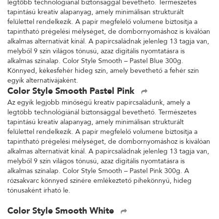
legtöbb technológiánál biztonsággal bevethető. Természetes
tapintású kreatív alapanyag, amely minimálisan strukturált
felülettel rendelkezik. A papír megfelelő volumene biztosítja a
tapintható prégelési mélységet, de dombornyomáshoz is kiválóan
alkalmas alternatívát kínál. A papírcsaládnak jelenleg 13 tagja van,
melyből 9 szín világos tónusú, azaz digitális nyomtatásra is
alkalmas színalap. Color Style Smooth – Pastel Blue 300g.
Könnyed, kékesfehér hideg szín, amely bevethető a fehér szín
egyik alternatívájaként.
Color Style Smooth Pastel Pink
Az egyik legjobb minőségű kreatív papírcsaládunk, amely a
legtöbb technológiánál biztonsággal bevethető. Természetes
tapintású kreatív alapanyag, amely minimálisan strukturált
felülettel rendelkezik. A papír megfelelő volumene biztosítja a
tapintható prégelési mélységet, de dombornyomáshoz is kiválóan
alkalmas alternatívát kínál. A papírcsaládnak jelenleg 13 tagja van,
melyből 9 szín világos tónusú, azaz digitális nyomtatásra is
alkalmas színalap. Color Style Smooth – Pastel Pink 300g. A
rózsakvarc könnyed színére emlékeztető pihekönnyű, hideg
tónusaként írható le.
Color Style Smooth White