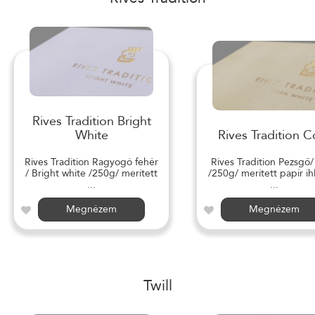
Rives Tradition Bright
White
Rives Tradition C
Rives Tradition Ragyogó fehér
Rives Tradition Pezsgő
/ Bright white /250g/ merített
/250g/ merített papír ihl
...
...
Megnézem
Megnézem
Twill