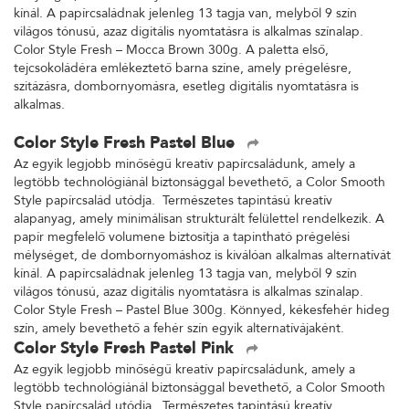
kínál. A papírcsaládnak jelenleg 13 tagja van, melyből 9 szín
világos tónusú, azaz digitális nyomtatásra is alkalmas színalap.
Color Style Fresh – Mocca Brown 300g. A paletta első,
tejcsokoládéra emlékeztető barna színe, amely prégelésre,
szitázásra, dombornyomásra, esetleg digitális nyomtatásra is
alkalmas.
Color Style Fresh Pastel Blue
Az egyik legjobb minőségű kreatív papírcsaládunk, amely a
legtöbb technológiánál biztonsággal bevethető, a Color Smooth
Style papírcsalád utódja. Természetes tapintású kreatív
alapanyag, amely minimálisan strukturált felülettel rendelkezik. A
papír megfelelő volumene biztosítja a tapintható prégelési
mélységet, de dombornyomáshoz is kiválóan alkalmas alternatívát
kínál. A papírcsaládnak jelenleg 13 tagja van, melyből 9 szín
világos tónusú, azaz digitális nyomtatásra is alkalmas színalap.
Color Style Fresh – Pastel Blue 300g. Könnyed, kékesfehér hideg
szín, amely bevethető a fehér szín egyik alternatívájaként.
Color Style Fresh Pastel Pink
Az egyik legjobb minőségű kreatív papírcsaládunk, amely a
legtöbb technológiánál biztonsággal bevethető, a Color Smooth
Style papírcsalád utódja. Természetes tapintású kreatív