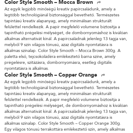
Color Style Smooth – Mocca Brown
Az egyik legjobb minőségű kreatív papírcsaládunk, amely a
legtöbb technológiánál biztonsággal bevethető. Természetes
tapintású kreatív alapanyag, amely minimálisan strukturált
felülettel rendelkezik. A papír megfelelő volumene biztosítja a
tapintható prégelési mélységet, de dombornyomáshoz is kiválóan
alkalmas alternatívát kínál. A papírcsaládnak jelenleg 13 tagja van,
melyből 9 szín világos tónusú, azaz digitális nyomtatásra is
alkalmas színalap. Color Style Smooth – Mocca Brown 300g. A
paletta első, tejcsokoládéra emlékeztető barna színe, amely
prégelésre, szitázásra, dombornyomásra, esetleg digitális
nyomtatásra is alkalmas.
Color Style Smooth – Copper Orange
Az egyik legjobb minőségű kreatív papírcsaládunk, amely a
legtöbb technológiánál biztonsággal bevethető. Természetes
tapintású kreatív alapanyag, amely minimálisan strukturált
felülettel rendelkezik. A papír megfelelő volumene biztosítja a
tapintható prégelési mélységet, de dombornyomáshoz is kiválóan
alkalmas alternatívát kínál. A papírcsaládnak jelenleg 13 tagja van,
melyből 9 szín világos tónusú, azaz digitális nyomtatásra is
alkalmas színalap. Color Style Smooth – Copper Orange 300g.
Egy világos tónusú terrakottára emlékeztető szín, amely alkalmas