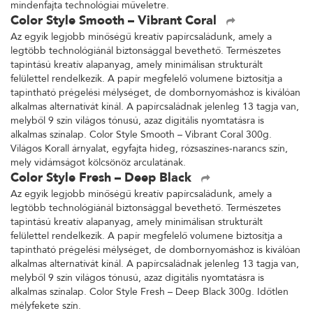
mindenfajta technológiai műveletre.
Color Style Smooth – Vibrant Coral
Az egyik legjobb minőségű kreatív papírcsaládunk, amely a
legtöbb technológiánál biztonsággal bevethető. Természetes
tapintású kreatív alapanyag, amely minimálisan strukturált
felülettel rendelkezik. A papír megfelelő volumene biztosítja a
tapintható prégelési mélységet, de dombornyomáshoz is kiválóan
alkalmas alternatívát kínál. A papírcsaládnak jelenleg 13 tagja van,
melyből 9 szín világos tónusú, azaz digitális nyomtatásra is
alkalmas színalap. Color Style Smooth – Vibrant Coral 300g.
Világos Korall árnyalat, egyfajta hideg, rózsaszínes-narancs szín,
mely vidámságot kölcsönöz arculatának.
Color Style Fresh – Deep Black
Az egyik legjobb minőségű kreatív papírcsaládunk, amely a
legtöbb technológiánál biztonsággal bevethető. Természetes
tapintású kreatív alapanyag, amely minimálisan strukturált
felülettel rendelkezik. A papír megfelelő volumene biztosítja a
tapintható prégelési mélységet, de dombornyomáshoz is kiválóan
alkalmas alternatívát kínál. A papírcsaládnak jelenleg 13 tagja van,
melyből 9 szín világos tónusú, azaz digitális nyomtatásra is
alkalmas színalap. Color Style Fresh – Deep Black 300g. Időtlen
mélyfekete szín.