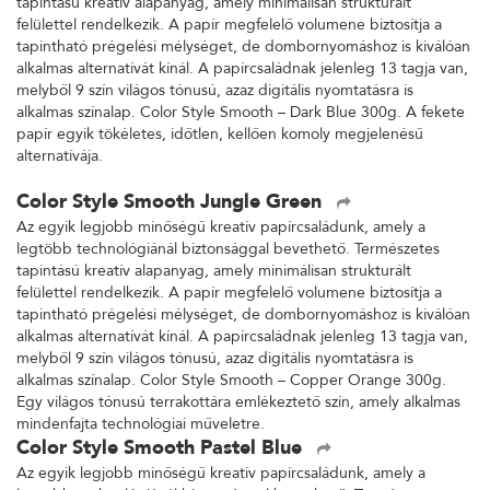
tapintású kreatív alapanyag, amely minimálisan strukturált
felülettel rendelkezik. A papír megfelelő volumene biztosítja a
tapintható prégelési mélységet, de dombornyomáshoz is kiválóan
alkalmas alternatívát kínál. A papírcsaládnak jelenleg 13 tagja van,
melyből 9 szín világos tónusú, azaz digitális nyomtatásra is
alkalmas színalap. Color Style Smooth – Dark Blue 300g. A fekete
papír egyik tökéletes, időtlen, kellően komoly megjelenésű
alternatívája.
Color Style Smooth Jungle Green
Az egyik legjobb minőségű kreatív papírcsaládunk, amely a
legtöbb technológiánál biztonsággal bevethető. Természetes
tapintású kreatív alapanyag, amely minimálisan strukturált
felülettel rendelkezik. A papír megfelelő volumene biztosítja a
tapintható prégelési mélységet, de dombornyomáshoz is kiválóan
alkalmas alternatívát kínál. A papírcsaládnak jelenleg 13 tagja van,
melyből 9 szín világos tónusú, azaz digitális nyomtatásra is
alkalmas színalap. Color Style Smooth – Copper Orange 300g.
Egy világos tónusú terrakottára emlékeztető szín, amely alkalmas
mindenfajta technológiai műveletre.
Color Style Smooth Pastel Blue
Az egyik legjobb minőségű kreatív papírcsaládunk, amely a