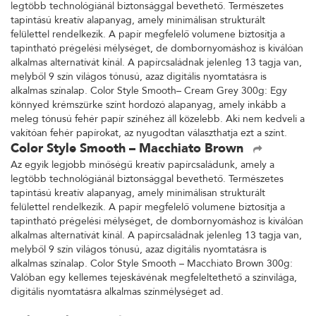
legtöbb technológiánál biztonsággal bevethető. Természetes
tapintású kreatív alapanyag, amely minimálisan strukturált
felülettel rendelkezik. A papír megfelelő volumene biztosítja a
tapintható prégelési mélységet, de dombornyomáshoz is kiválóan
alkalmas alternatívát kínál. A papírcsaládnak jelenleg 13 tagja van,
melyből 9 szín világos tónusú, azaz digitális nyomtatásra is
alkalmas színalap. Color Style Smooth– Cream Grey 300g: Egy
könnyed krémszürke színt hordozó alapanyag, amely inkább a
meleg tónusú fehér papír színéhez áll közelebb. Aki nem kedveli a
vakítóan fehér papírokat, az nyugodtan választhatja ezt a színt.
Color Style Smooth – Macchiato Brown
Az egyik legjobb minőségű kreatív papírcsaládunk, amely a
legtöbb technológiánál biztonsággal bevethető. Természetes
tapintású kreatív alapanyag, amely minimálisan strukturált
felülettel rendelkezik. A papír megfelelő volumene biztosítja a
tapintható prégelési mélységet, de dombornyomáshoz is kiválóan
alkalmas alternatívát kínál. A papírcsaládnak jelenleg 13 tagja van,
melyből 9 szín világos tónusú, azaz digitális nyomtatásra is
alkalmas színalap. Color Style Smooth – Macchiato Brown 300g:
Valóban egy kellemes tejeskávénak megfeleltethető a színvilága,
digitális nyomtatásra alkalmas színmélységet ad.