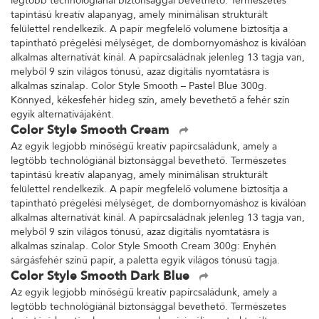
legtöbb technológiánál biztonsággal bevethető. Természetes
tapintású kreatív alapanyag, amely minimálisan strukturált
felülettel rendelkezik. A papír megfelelő volumene biztosítja a
tapintható prégelési mélységet, de dombornyomáshoz is kiválóan
alkalmas alternatívát kínál. A papírcsaládnak jelenleg 13 tagja van,
melyből 9 szín világos tónusú, azaz digitális nyomtatásra is
alkalmas színalap. Color Style Smooth – Pastel Blue 300g.
Könnyed, kékesfehér hideg szín, amely bevethető a fehér szín
egyik alternatívájaként.
Color Style Smooth Cream
Az egyik legjobb minőségű kreatív papírcsaládunk, amely a
legtöbb technológiánál biztonsággal bevethető. Természetes
tapintású kreatív alapanyag, amely minimálisan strukturált
felülettel rendelkezik. A papír megfelelő volumene biztosítja a
tapintható prégelési mélységet, de dombornyomáshoz is kiválóan
alkalmas alternatívát kínál. A papírcsaládnak jelenleg 13 tagja van,
melyből 9 szín világos tónusú, azaz digitális nyomtatásra is
alkalmas színalap. Color Style Smooth Cream 300g: Enyhén
sárgásfehér színű papír, a paletta egyik világos tónusú tagja.
Color Style Smooth Dark Blue
Az egyik legjobb minőségű kreatív papírcsaládunk, amely a
legtöbb technológiánál biztonsággal bevethető. Természetes