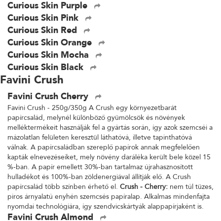
Curious Skin Purple
Curious Skin Pink
Curious Skin Red
Curious Skin Orange
Curious Skin Mocha
Curious Skin Black
Favini Crush
Favini Crush Cherry
Favini Crush - 250g/350g A Crush egy környezetbarát
papírcsalád, melynél különböző gyümölcsök és növények
melléktermékeit használják fel a gyártás során, így azok szemcséi a
mázolatlan felületen keresztül láthatóvá, illetve tapinthatóvá
válnak. A papírcsaládban szereplő papírok annak megfelelően
kapták elnevezéseiket, mely növény daráléka került bele közel 15
%-ban. A papír emellett 30%-ban tartalmaz újrahasznosított
hulladékot és 100%-ban zöldenergiával állítják elő. A Crush
papírcsalád több színben érhető el.
Crush - Cherry:
nem túl tüzes,
piros árnyalatú enyhén szemcsés papíralap. Alkalmas mindenfajta
nyomdai technológiára, így szendvicskártyák alappapírjaként is.
Favini Crush Almond