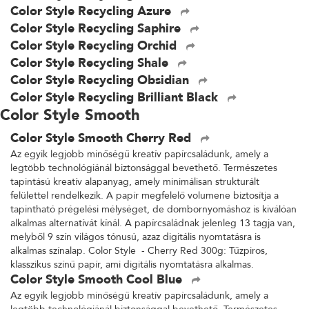
Color Style Recycling Azure
Color Style Recycling Saphire
Color Style Recycling Orchid
Color Style Recycling Shale
Color Style Recycling Obsidian
Color Style Recycling Brilliant Black
Color Style Smooth
Color Style Smooth Cherry Red
Az egyik legjobb minőségű kreatív papírcsaládunk, amely a
legtöbb technológiánál biztonsággal bevethető. Természetes
tapintású kreatív alapanyag, amely minimálisan strukturált
felülettel rendelkezik. A papír megfelelő volumene biztosítja a
tapintható prégelési mélységet, de dombornyomáshoz is kiválóan
alkalmas alternatívát kínál. A papírcsaládnak jelenleg 13 tagja van,
melyből 9 szín világos tónusú, azaz digitális nyomtatásra is
alkalmas színalap. Color Style - Cherry Red 300g: Tűzpiros,
klasszikus színű papír, ami digitális nyomtatásra alkalmas.
Color Style Smooth Cool Blue
Az egyik legjobb minőségű kreatív papírcsaládunk, amely a