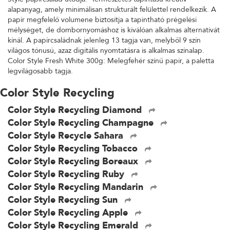
alapanyag, amely minimálisan strukturált felülettel rendelkezik. A
papír megfelelő volumene biztosítja a tapintható prégelési
mélységet, de dombornyomáshoz is kiválóan alkalmas alternatívát
kínál. A papírcsaládnak jelenleg 13 tagja van, melyből 9 szín
világos tónusú, azaz digitális nyomtatásra is alkalmas színalap.
Color Style Fresh White 300g: Melegfehér színű papír, a paletta
legvilágosabb tagja.
Color Style Recycling
Color Style Recycling Diamond
Color Style Recycling Champagne
Color Style Recycle Sahara
Color Style Recycling Tobacco
Color Style Recycling Boreaux
Color Style Recycling Ruby
Color Style Recycling Mandarin
Color Style Recycling Sun
Color Style Recycling Apple
Color Style Recycling Emerald