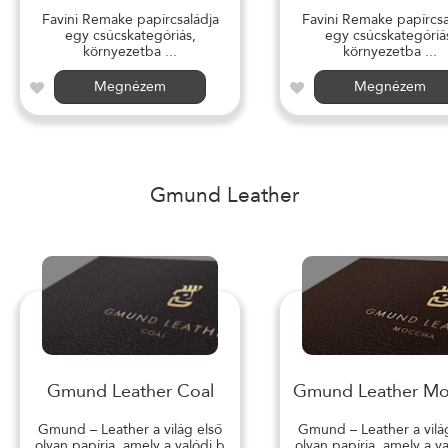
Favini Remake papírcsaládja
Favini Remake papírcsa
egy csúcskategóriás,
egy csúcskategóriá
környezetba ...
környezetba ...
Megnézem
Megnézem
Gmund Leather
Gmund Leather Coal
Gmund Leather M
Gmund – Leather a világ első
Gmund – Leather a vilá
olyan papírja, amely a valódi b
olyan papírja, amely a v