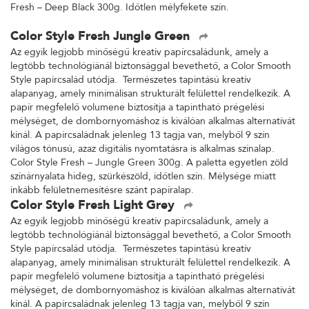
Fresh – Deep Black 300g. Időtlen mélyfekete szín.
Color Style Fresh Jungle Green
Az egyik legjobb minőségű kreatív papírcsaládunk, amely a
legtöbb technológiánál biztonsággal bevethető, a Color Smooth
Style papírcsalád utódja. Természetes tapintású kreatív
alapanyag, amely minimálisan strukturált felülettel rendelkezik. A
papír megfelelő volumene biztosítja a tapintható prégelési
mélységet, de dombornyomáshoz is kiválóan alkalmas alternatívát
kínál. A papírcsaládnak jelenleg 13 tagja van, melyből 9 szín
világos tónusú, azaz digitális nyomtatásra is alkalmas színalap.
Color Style Fresh – Jungle Green 300g. A paletta egyetlen zöld
színárnyalata hideg, szürkészöld, időtlen szín. Mélysége miatt
inkább felületnemesítésre szánt papíralap.
Color Style Fresh Light Grey
Az egyik legjobb minőségű kreatív papírcsaládunk, amely a
legtöbb technológiánál biztonsággal bevethető, a Color Smooth
Style papírcsalád utódja. Természetes tapintású kreatív
alapanyag, amely minimálisan strukturált felülettel rendelkezik. A
papír megfelelő volumene biztosítja a tapintható prégelési
mélységet, de dombornyomáshoz is kiválóan alkalmas alternatívát
kínál. A papírcsaládnak jelenleg 13 tagja van, melyből 9 szín