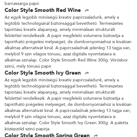
barnássárga papír.
Color Style Smooth Red Wine
Az egyik legjobb minőségű kreatív papírcsaládunk, amely a
legtöbb technológiánál biztonsággal bevethető. Természetes
tapintású kreatív alapanyag, amely minimálisan strukturált
felülettel rendelkezik. A papír megfelelő volumene biztosítja a
tapintható prégelési mélységet, de dombornyomáshoz is kiválóan
alkalmas alternatívát kínál. A papírcsaládnak jelenleg 13 tagja van,
melyből 9 szín világos tónusú, azaz digitális nyomtatásra is
alkalmas színalap. Color Style Smooth Red Wine 300g: Vörösbor
színű, mély tónusú papír.
Color Style Smooth Ivy Green
Az egyik legjobb minőségű kreatív papírcsaládunk, amely a
legtöbb technológiánál biztonsággal bevethető. Természetes
tapintású kreatív alapanyag, amely minimálisan strukturált
felülettel rendelkezik. A papír megfelelő volumene biztosítja a
tapintható prégelési mélységet, de dombornyomáshoz is kiválóan
alkalmas alternatívát kínál. A papírcsaládnak jelenleg 13 tagja van,
melyből 9 szín világos tónusú, azaz digitális nyomtatásra is
alkalmas színalap. Color Style Smooth Ivy Green 300g: A paletta
középzöld színű papírja.
Color Style Smooth Spring Green