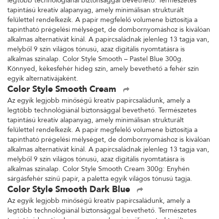
legtöbb technológiánál biztonsággal bevethető. Természetes
tapintású kreatív alapanyag, amely minimálisan strukturált
felülettel rendelkezik. A papír megfelelő volumene biztosítja a
tapintható prégelési mélységet, de dombornyomáshoz is kiválóan
alkalmas alternatívát kínál. A papírcsaládnak jelenleg 13 tagja van,
melyből 9 szín világos tónusú, azaz digitális nyomtatásra is
alkalmas színalap. Color Style Smooth – Pastel Blue 300g.
Könnyed, kékesfehér hideg szín, amely bevethető a fehér szín
egyik alternatívájaként.
Color Style Smooth Cream
Az egyik legjobb minőségű kreatív papírcsaládunk, amely a
legtöbb technológiánál biztonsággal bevethető. Természetes
tapintású kreatív alapanyag, amely minimálisan strukturált
felülettel rendelkezik. A papír megfelelő volumene biztosítja a
tapintható prégelési mélységet, de dombornyomáshoz is kiválóan
alkalmas alternatívát kínál. A papírcsaládnak jelenleg 13 tagja van,
melyből 9 szín világos tónusú, azaz digitális nyomtatásra is
alkalmas színalap. Color Style Smooth Cream 300g: Enyhén
sárgásfehér színű papír, a paletta egyik világos tónusú tagja.
Color Style Smooth Dark Blue
Az egyik legjobb minőségű kreatív papírcsaládunk, amely a
legtöbb technológiánál biztonsággal bevethető. Természetes