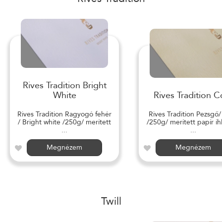
Rives Tradition Bright
White
Rives Tradition C
Rives Tradition Ragyogó fehér
Rives Tradition Pezsgő
/ Bright white /250g/ merített
/250g/ merített papír ihl
...
...
Megnézem
Megnézem
Twill