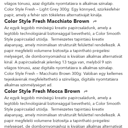
világos tónusú, azaz digitális nyomtatásra is alkalmas színalap.
Color Style Fresh – Light Grey 300g: Egy könnyed, szürkésfehér
papír, amely a fehér szín tökéletes alternatíváját kínálja.
Color Style Fresh Macchiato Brown
Az egyik legjobb minőségű kreatív papírcsaládunk, amely a
legtöbb technológiánál biztonsággal bevethető, a Color Smooth
Style papírcsalád utódja. Természetes tapintású kreatív
alapanyag, amely minimálisan strukturált felülettel rendelkezik. A
papír megfelelő volumene biztosítja a tapintható prégelési
mélységet, de dombornyomáshoz is kiválóan alkalmas alternatívát
kínál. A papírcsaládnak jelenleg 13 tagja van, melyből 9 szín
világos tónusú, azaz digitális nyomtatásra is alkalmas színalap.
Color Style Fresh – Macchiato Brown 300g: Valóban egy kellemes
tejeskávénak megfeleltethető a színvilága, digitális nyomtatásra
alkalmas színmélységet ad.
Color Style Fresh Mocca Brown
Az egyik legjobb minőségű kreatív papírcsaládunk, amely a
legtöbb technológiánál biztonsággal bevethető, a Color Smooth
Style papírcsalád utódja. Természetes tapintású kreatív
alapanyag, amely minimálisan strukturált felülettel rendelkezik. A
papír megfelelő volumene biztosítja a tapintható prégelési
mélységet, de dombornyomáshoz is kiválóan alkalmas alternatívát