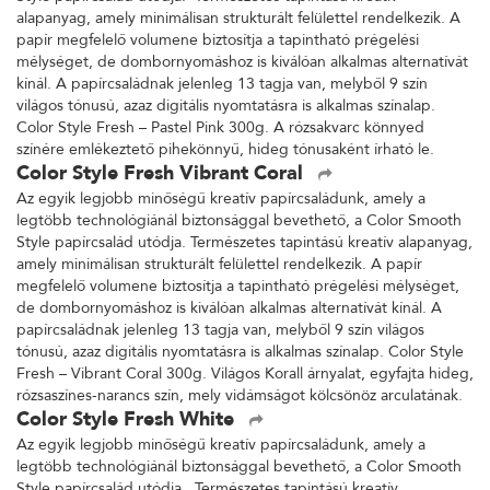
alapanyag, amely minimálisan strukturált felülettel rendelkezik. A
papír megfelelő volumene biztosítja a tapintható prégelési
mélységet, de dombornyomáshoz is kiválóan alkalmas alternatívát
kínál. A papírcsaládnak jelenleg 13 tagja van, melyből 9 szín
világos tónusú, azaz digitális nyomtatásra is alkalmas színalap.
Color Style Fresh – Pastel Pink 300g. A rózsakvarc könnyed
színére emlékeztető pihekönnyű, hideg tónusaként írható le.
Color Style Fresh Vibrant Coral
Az egyik legjobb minőségű kreatív papírcsaládunk, amely a
legtöbb technológiánál biztonsággal bevethető, a Color Smooth
Style papírcsalád utódja. Természetes tapintású kreatív alapanyag,
amely minimálisan strukturált felülettel rendelkezik. A papír
megfelelő volumene biztosítja a tapintható prégelési mélységet,
de dombornyomáshoz is kiválóan alkalmas alternatívát kínál. A
papírcsaládnak jelenleg 13 tagja van, melyből 9 szín világos
tónusú, azaz digitális nyomtatásra is alkalmas színalap. Color Style
Fresh – Vibrant Coral 300g. Világos Korall árnyalat, egyfajta hideg,
rózsaszínes-narancs szín, mely vidámságot kölcsönöz arculatának.
Color Style Fresh White
Az egyik legjobb minőségű kreatív papírcsaládunk, amely a
legtöbb technológiánál biztonsággal bevethető, a Color Smooth
Style papírcsalád utódja. Természetes tapintású kreatív