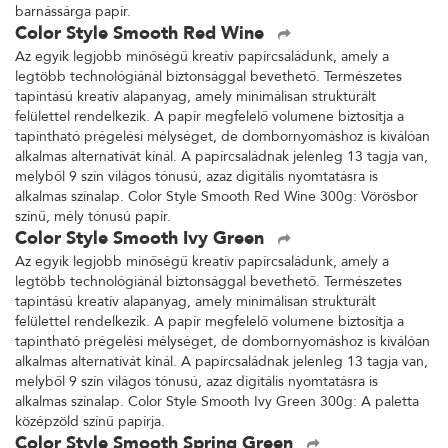
barnássárga papír.
Color Style Smooth Red Wine
Az egyik legjobb minőségű kreatív papírcsaládunk, amely a
legtöbb technológiánál biztonsággal bevethető. Természetes
tapintású kreatív alapanyag, amely minimálisan strukturált
felülettel rendelkezik. A papír megfelelő volumene biztosítja a
tapintható prégelési mélységet, de dombornyomáshoz is kiválóan
alkalmas alternatívát kínál. A papírcsaládnak jelenleg 13 tagja van,
melyből 9 szín világos tónusú, azaz digitális nyomtatásra is
alkalmas színalap. Color Style Smooth Red Wine 300g: Vörösbor
színű, mély tónusú papír.
Color Style Smooth Ivy Green
Az egyik legjobb minőségű kreatív papírcsaládunk, amely a
legtöbb technológiánál biztonsággal bevethető. Természetes
tapintású kreatív alapanyag, amely minimálisan strukturált
felülettel rendelkezik. A papír megfelelő volumene biztosítja a
tapintható prégelési mélységet, de dombornyomáshoz is kiválóan
alkalmas alternatívát kínál. A papírcsaládnak jelenleg 13 tagja van,
melyből 9 szín világos tónusú, azaz digitális nyomtatásra is
alkalmas színalap. Color Style Smooth Ivy Green 300g: A paletta
középzöld színű papírja.
Color Style Smooth Spring Green