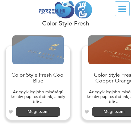
Color Style Fresh
Color Style Fresh Cool
Color Style Fre
Blue
Copper Orang
Az egyik legjobb minőségű
Az egyik legjobb min
kreatív papírcsaládunk, amely
kreatív papírcsaládunk,
a le ...
a le ...
Megnézem
Megnézem