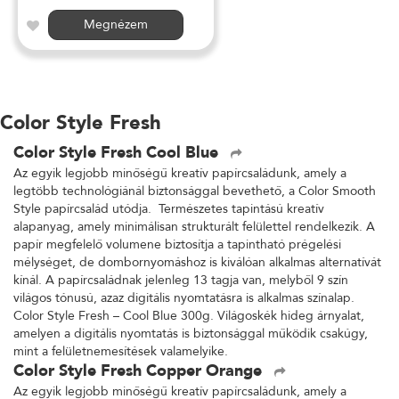
Megnézem
Color Style Fresh
Color Style Fresh Cool Blue
Az egyik legjobb minőségű kreatív papírcsaládunk, amely a
legtöbb technológiánál biztonsággal bevethető, a Color Smooth
Style papírcsalád utódja. Természetes tapintású kreatív
alapanyag, amely minimálisan strukturált felülettel rendelkezik. A
papír megfelelő volumene biztosítja a tapintható prégelési
mélységet, de dombornyomáshoz is kiválóan alkalmas alternatívát
kínál. A papírcsaládnak jelenleg 13 tagja van, melyből 9 szín
világos tónusú, azaz digitális nyomtatásra is alkalmas színalap.
Color Style Fresh – Cool Blue 300g. Világoskék hideg árnyalat,
amelyen a digitális nyomtatás is biztonsággal működik csakúgy,
mint a felületnemesítések valamelyike.
Color Style Fresh Copper Orange
Az egyik legjobb minőségű kreatív papírcsaládunk, amely a