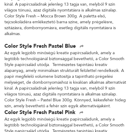
kínál. A papírcsaládnak jelenleg 13 tagja van, melyből 9 szín
világos tónusú, azaz digitális nyomtatásra is alkalmas színalap.
Color Style Fresh – Mocca Brown 300g. A paletta első,
tejcsokoládéra emlékeztető barna színe, amely prégelésre,
szitázásra, dombornyomásra, esetleg digitális nyomtatásra is
alkalmas.
Color Style Fresh Pastel Blue
Az egyik legjobb minőségű kreatív papírcsaládunk, amely a
legtöbb technológiánál biztonsággal bevethető, a Color Smooth
Style papírcsalád utódja. Természetes tapintású kreatív
alapanyag, amely minimálisan strukturált felülettel rendelkezik. A
papír megfelelő volumene biztosítja a tapintható prégelési
mélységet, de dombornyomáshoz is kiválóan alkalmas alternatívát
kínál. A papírcsaládnak jelenleg 13 tagja van, melyből 9 szín
világos tónusú, azaz digitális nyomtatásra is alkalmas színalap.
Color Style Fresh – Pastel Blue 300g. Könnyed, kékesfehér hideg
szín, amely bevethető a fehér szín egyik alternatívájaként.
Color Style Fresh Pastel Pink
Az egyik legjobb minőségű kreatív papírcsaládunk, amely a
legtöbb technológiánál biztonsággal bevethető, a Color Smooth
Style papírcsalád utódja. Természetes tapintású kreatív