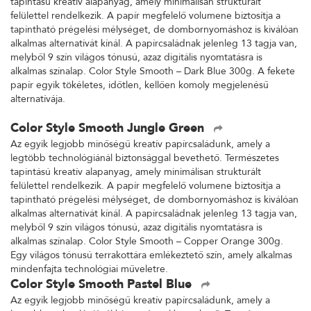
tapintású kreatív alapanyag, amely minimálisan strukturált
felülettel rendelkezik. A papír megfelelő volumene biztosítja a
tapintható prégelési mélységet, de dombornyomáshoz is kiválóan
alkalmas alternatívát kínál. A papírcsaládnak jelenleg 13 tagja van,
melyből 9 szín világos tónusú, azaz digitális nyomtatásra is
alkalmas színalap. Color Style Smooth – Dark Blue 300g. A fekete
papír egyik tökéletes, időtlen, kellően komoly megjelenésű
alternatívája.
Color Style Smooth Jungle Green
Az egyik legjobb minőségű kreatív papírcsaládunk, amely a
legtöbb technológiánál biztonsággal bevethető. Természetes
tapintású kreatív alapanyag, amely minimálisan strukturált
felülettel rendelkezik. A papír megfelelő volumene biztosítja a
tapintható prégelési mélységet, de dombornyomáshoz is kiválóan
alkalmas alternatívát kínál. A papírcsaládnak jelenleg 13 tagja van,
melyből 9 szín világos tónusú, azaz digitális nyomtatásra is
alkalmas színalap. Color Style Smooth – Copper Orange 300g.
Egy világos tónusú terrakottára emlékeztető szín, amely alkalmas
mindenfajta technológiai műveletre.
Color Style Smooth Pastel Blue
Az egyik legjobb minőségű kreatív papírcsaládunk, amely a