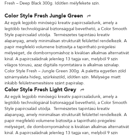
Fresh – Deep Black 300g. Időtlen mélyfekete szín.
Color Style Fresh Jungle Green
Az egyik legjobb minőségű kreatív papírcsaládunk, amely a
legtöbb technológiánál biztonsággal bevethető, a Color Smooth
Style papírcsalád utódja. Természetes tapintású kreatív
alapanyag, amely minimálisan strukturált felülettel rendelkezik. A
papír megfelelő volumene biztosítja a tapintható prégelési
mélységet, de dombornyomáshoz is kiválóan alkalmas alternatívát
kínál. A papírcsaládnak jelenleg 13 tagja van, melyből 9 szín
világos tónusú, azaz digitális nyomtatásra is alkalmas színalap.
Color Style Fresh – Jungle Green 300g. A paletta egyetlen zöld
színárnyalata hideg, szürkészöld, időtlen szín. Mélysége miatt
inkább felületnemesítésre szánt papíralap.
Color Style Fresh Light Grey
Az egyik legjobb minőségű kreatív papírcsaládunk, amely a
legtöbb technológiánál biztonsággal bevethető, a Color Smooth
Style papírcsalád utódja. Természetes tapintású kreatív
alapanyag, amely minimálisan strukturált felülettel rendelkezik. A
papír megfelelő volumene biztosítja a tapintható prégelési
mélységet, de dombornyomáshoz is kiválóan alkalmas alternatívát
kínál. A papírcsaládnak jelenleg 13 tagja van, melyből 9 szín