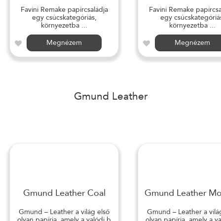
Favini Remake papírcsaládja
Favini Remake papírcsa
egy csúcskategóriás,
egy csúcskategóriá
környezetba ...
környezetba ...
Megnézem
Megnézem
Gmund Leather
Gmund Leather Coal
Gmund Leather M
Gmund – Leather a világ első
Gmund – Leather a vilá
olyan papírja, amely a valódi b
olyan papírja, amely a v