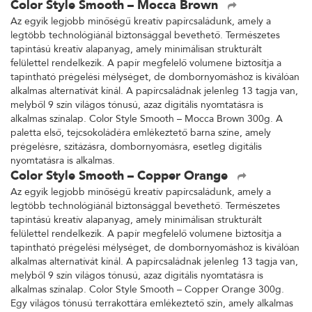
Color Style Smooth – Mocca Brown
Az egyik legjobb minőségű kreatív papírcsaládunk, amely a
legtöbb technológiánál biztonsággal bevethető. Természetes
tapintású kreatív alapanyag, amely minimálisan strukturált
felülettel rendelkezik. A papír megfelelő volumene biztosítja a
tapintható prégelési mélységet, de dombornyomáshoz is kiválóan
alkalmas alternatívát kínál. A papírcsaládnak jelenleg 13 tagja van,
melyből 9 szín világos tónusú, azaz digitális nyomtatásra is
alkalmas színalap. Color Style Smooth – Mocca Brown 300g. A
paletta első, tejcsokoládéra emlékeztető barna színe, amely
prégelésre, szitázásra, dombornyomásra, esetleg digitális
nyomtatásra is alkalmas.
Color Style Smooth – Copper Orange
Az egyik legjobb minőségű kreatív papírcsaládunk, amely a
legtöbb technológiánál biztonsággal bevethető. Természetes
tapintású kreatív alapanyag, amely minimálisan strukturált
felülettel rendelkezik. A papír megfelelő volumene biztosítja a
tapintható prégelési mélységet, de dombornyomáshoz is kiválóan
alkalmas alternatívát kínál. A papírcsaládnak jelenleg 13 tagja van,
melyből 9 szín világos tónusú, azaz digitális nyomtatásra is
alkalmas színalap. Color Style Smooth – Copper Orange 300g.
Egy világos tónusú terrakottára emlékeztető szín, amely alkalmas