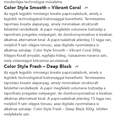
mindenfajta technológiai műveletre.
Color Style Smooth – Vibrant Coral
Az egyik legjobb minőségű kreatív papírcsaládunk, amely a
legtöbb technológiánál biztonsággal bevethető. Természetes
tapintású kreatív alapanyag, amely minimálisan strukturált
felülettel rendelkezik. A papír megfelelő volumene biztosítja a
tapintható prégelési mélységet, de dombornyomáshoz is kiválóan
alkalmas alternatívát kínál. A papírcsaládnak jelenleg 13 tagja van,
melyből 9 szín világos tónusú, azaz digitális nyomtatásra is
alkalmas színalap. Color Style Smooth – Vibrant Coral 300g.
Világos Korall árnyalat, egyfajta hideg, rózsaszínes-narancs szín,
mely vidámságot kölcsönöz arculatának.
Color Style Fresh – Deep Black
Az egyik legjobb minőségű kreatív papírcsaládunk, amely a
legtöbb technológiánál biztonsággal bevethető. Természetes
tapintású kreatív alapanyag, amely minimálisan strukturált
felülettel rendelkezik. A papír megfelelő volumene biztosítja a
tapintható prégelési mélységet, de dombornyomáshoz is kiválóan
alkalmas alternatívát kínál. A papírcsaládnak jelenleg 13 tagja van,
melyből 9 szín világos tónusú, azaz digitális nyomtatásra is
alkalmas színalap. Color Style Fresh – Deep Black 300g. Időtlen
mélyfekete szín.