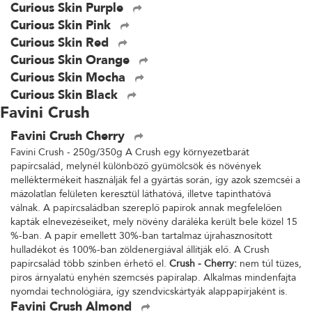
Curious Skin Purple
Curious Skin Pink
Curious Skin Red
Curious Skin Orange
Curious Skin Mocha
Curious Skin Black
Favini Crush
Favini Crush Cherry
Favini Crush - 250g/350g A Crush egy környezetbarát
papírcsalád, melynél különböző gyümölcsök és növények
melléktermékeit használják fel a gyártás során, így azok szemcséi a
mázolatlan felületen keresztül láthatóvá, illetve tapinthatóvá
válnak. A papírcsaládban szereplő papírok annak megfelelően
kapták elnevezéseiket, mely növény daráléka került bele közel 15
%-ban. A papír emellett 30%-ban tartalmaz újrahasznosított
hulladékot és 100%-ban zöldenergiával állítják elő. A Crush
papírcsalád több színben érhető el.
Crush - Cherry:
nem túl tüzes,
piros árnyalatú enyhén szemcsés papíralap. Alkalmas mindenfajta
nyomdai technológiára, így szendvicskártyák alappapírjaként is.
Favini Crush Almond