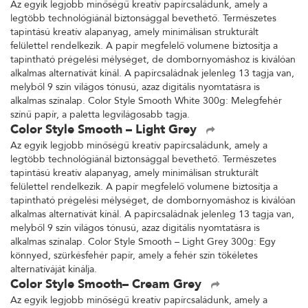
Az egyik legjobb minőségű kreatív papírcsaládunk, amely a
legtöbb technológiánál biztonsággal bevethető. Természetes
tapintású kreatív alapanyag, amely minimálisan strukturált
felülettel rendelkezik. A papír megfelelő volumene biztosítja a
tapintható prégelési mélységet, de dombornyomáshoz is kiválóan
alkalmas alternatívát kínál. A papírcsaládnak jelenleg 13 tagja van,
melyből 9 szín világos tónusú, azaz digitális nyomtatásra is
alkalmas színalap. Color Style Smooth White 300g: Melegfehér
színű papír, a paletta legvilágosabb tagja.
Color Style Smooth – Light Grey
Az egyik legjobb minőségű kreatív papírcsaládunk, amely a
legtöbb technológiánál biztonsággal bevethető. Természetes
tapintású kreatív alapanyag, amely minimálisan strukturált
felülettel rendelkezik. A papír megfelelő volumene biztosítja a
tapintható prégelési mélységet, de dombornyomáshoz is kiválóan
alkalmas alternatívát kínál. A papírcsaládnak jelenleg 13 tagja van,
melyből 9 szín világos tónusú, azaz digitális nyomtatásra is
alkalmas színalap. Color Style Smooth – Light Grey 300g: Egy
könnyed, szürkésfehér papír, amely a fehér szín tökéletes
alternatíváját kínálja.
Color Style Smooth– Cream Grey
Az egyik legjobb minőségű kreatív papírcsaládunk, amely a