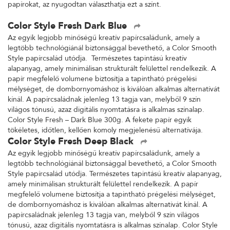
papírokat, az nyugodtan választhatja ezt a színt.
Color Style Fresh Dark Blue
Az egyik legjobb minőségű kreatív papírcsaládunk, amely a
legtöbb technológiánál biztonsággal bevethető, a Color Smooth
Style papírcsalád utódja. Természetes tapintású kreatív
alapanyag, amely minimálisan strukturált felülettel rendelkezik. A
papír megfelelő volumene biztosítja a tapintható prégelési
mélységet, de dombornyomáshoz is kiválóan alkalmas alternatívát
kínál. A papírcsaládnak jelenleg 13 tagja van, melyből 9 szín
világos tónusú, azaz digitális nyomtatásra is alkalmas színalap.
Color Style Fresh – Dark Blue 300g. A fekete papír egyik
tökéletes, időtlen, kellően komoly megjelenésű alternatívája.
Color Style Fresh Deep Black
Az egyik legjobb minőségű kreatív papírcsaládunk, amely a
legtöbb technológiánál biztonsággal bevethető, a Color Smooth
Style papírcsalád utódja. Természetes tapintású kreatív alapanyag,
amely minimálisan strukturált felülettel rendelkezik. A papír
megfelelő volumene biztosítja a tapintható prégelési mélységet,
de dombornyomáshoz is kiválóan alkalmas alternatívát kínál. A
papírcsaládnak jelenleg 13 tagja van, melyből 9 szín világos
tónusú, azaz digitális nyomtatásra is alkalmas színalap. Color Style