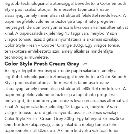
legtöbb technológiánál biztonsággal bevethető, a Color Smooth
Style papírcsalád utódja. Természetes tapintású kreatív
alapanyag, amely minimálisan strukturált felülettel rendelkezik. A
papír megfelelő volumene biztosítja a tapintható prégelési
mélységet, de dombornyomáshoz is kiválóan alkalmas alternatívát
kínál. A papírcsaládnak jelenleg 13 tagja van, melyből 9 szín
világos tónusú, azaz digitális nyomtatásra is alkalmas színalap.
Color Style Fresh – Copper Orange 300g. Egy világos tónusú
terrakottára emlékeztető szín, amely alkalmas mindenfajta
technológiai műveletre.
Color Style Fresh Cream Grey
Az egyik legjobb minőségű kreatív papírcsaládunk, amely a
legtöbb technológiánál biztonsággal bevethető, a Color Smooth
Style papírcsalád utódja. Természetes tapintású kreatív
alapanyag, amely minimálisan strukturált felülettel rendelkezik. A
papír megfelelő volumene biztosítja a tapintható prégelési
mélységet, de dombornyomáshoz is kiválóan alkalmas alternatívát
kínál. A papírcsaládnak jelenleg 13 tagja van, melyből 9 szín
világos tónusú, azaz digitális nyomtatásra is alkalmas színalap.
Color Style Fresh– Cream Grey 300g: Egy könnyed krémszürke
színt hordozó alapanyag, amely inkább a meleg tónusú fehér
papír színéhez áll közelebb. Aki nem kedveli a vakítóan fehér