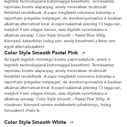
legtöbb technológiánál biztonsággal bevethető. Természetes
tapintású kreatív alapanyag, amely minimálisan strukturált
felülettel rendelkezik. A papír megfelelő volumene biztosítja a
tapintható prégelési mélységet, de dombornyomáshoz is kiválóan
alkalmas alternatívát kínál. A papírcsaládnak jelenleg 13 tagja van,
melyből 9 szín világos tónusú, azaz digitális nyomtatásra is
alkalmas színalap. Color Style Smooth – Pastel Blue 300g.
Könnyed, kékesfehér hideg szín, amely bevethető a fehér szín
egyik alternatívájaként.
Color Style Smooth Pastel Pink
Az egyik legjobb minőségű kreatív papírcsaládunk, amely a
legtöbb technológiánál biztonsággal bevethető. Természetes
tapintású kreatív alapanyag, amely minimálisan strukturált
felülettel rendelkezik. A papír megfelelő volumene biztosítja a
tapintható prégelési mélységet, de dombornyomáshoz is kiválóan
alkalmas alternatívát kínál. A papírcsaládnak jelenleg 13 tagja van,
melyből 9 szín világos tónusú, azaz digitális nyomtatásra is
alkalmas színalap. Color Style Smooth – Pastel Pink 300g. A
rózsakvarc könnyed színére emlékeztető pihekönnyű, hideg
tónusaként írható le.
Color Style Smooth White