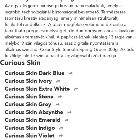
Az egyik legjobb minőségű kreatív papírcsaládunk, amely a
legtöbb technológiánál biztonsággal bevethető. Természetes
tapintású kreatív alapanyag, amely minimálisan strukturált
felülettel rendelkezik. A papír megfelelő volumene biztosítja a
tapintható prégelési mélységet, de dombornyomáshoz is kiválóan
alkalmas alternatívát kínál. A papírcsaládnak jelenleg 13 tagja van,
melyből 9 szín világos tónusú, azaz digitális nyomtatásra is
alkalmas színalap. Color Style Smooth Spring Green 300g: Az üde
fű zöldje ihlette szín, a paletta legvilágosabb zöld papírja.
Curious Skin
Curious Skin Dark Blue
Curious Skin Ivory
Curious Skin Extra White
Curious Skin Stone
Curious Skin Grey
Curious Skin Absynthe
Curious Skin Emerald
Curious Skin Indigo
Curious Skin Violet