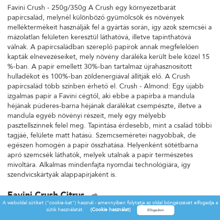
Favini Crush - 250g/350g A Crush egy környezetbarát
papírcsalád, melynél különböző gyümölcsök és növények
melléktermékeit használják fel a gyártás során, így azok szemcséi a
mázolatlan felületen keresztül láthatóvá, illetve tapinthatóvá
válnak. A papírcsaládban szereplő papírok annak megfelelően
kapták elnevezéseiket, mely növény daráléka került bele közel 15
%-ban. A papír emellett 30%-ban tartalmaz újrahasznosított
hulladékot és 100%-ban zöldenergiával állítják elő. A Crush
papírcsalád több színben érhető el. Crush - Almond: Egy újabb
izgalmas papír a Favini cégtől, aki ebbe a papírba a mandula
héjának púderes-barna héjának darálékat csempészte, illetve a
mandula egyéb növényi részeit, mely egy mélyebb
pasztellszínnek felel meg. Tapintása érdesebb, mint a család többi
tagjáé, felülete matt hatású. Szemcseméretei nagyobbak, de
egészen homogén a papír összhatása. Helyenként sötétbarna
apró szemcsék láthatók, melyek utalnak a papír természetes
mivoltára. Alkalmas mindenfajta nyomdai technológiára, így
szendvicskártyák alappapírjaként is.
Favini Crush Citrus
A weboldal sütiket ("cookie-kat") használ - amennyiben folytatja az oldal böngészését elfogadja a
Favini Crush - 250g/350g A Crush egy környezetbarát
sütik használatát.
(Cookie használat)
papírcsalád, melynél különböző gyümölcsök és növények