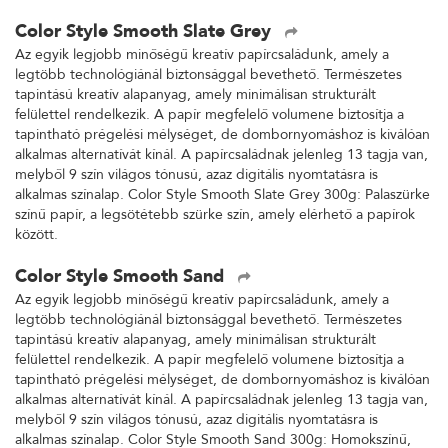
Color Style Smooth Slate Grey
Az egyik legjobb minőségű kreatív papírcsaládunk, amely a
legtöbb technológiánál biztonsággal bevethető. Természetes
tapintású kreatív alapanyag, amely minimálisan strukturált
felülettel rendelkezik. A papír megfelelő volumene biztosítja a
tapintható prégelési mélységet, de dombornyomáshoz is kiválóan
alkalmas alternatívát kínál. A papírcsaládnak jelenleg 13 tagja van,
melyből 9 szín világos tónusú, azaz digitális nyomtatásra is
alkalmas színalap. Color Style Smooth Slate Grey 300g: Palaszürke
színű papír, a legsötétebb szürke szín, amely elérhető a papírok
között.
Color Style Smooth Sand
Az egyik legjobb minőségű kreatív papírcsaládunk, amely a
legtöbb technológiánál biztonsággal bevethető. Természetes
tapintású kreatív alapanyag, amely minimálisan strukturált
felülettel rendelkezik. A papír megfelelő volumene biztosítja a
tapintható prégelési mélységet, de dombornyomáshoz is kiválóan
alkalmas alternatívát kínál. A papírcsaládnak jelenleg 13 tagja van,
melyből 9 szín világos tónusú, azaz digitális nyomtatásra is
alkalmas színalap. Color Style Smooth Sand 300g: Homokszínű,