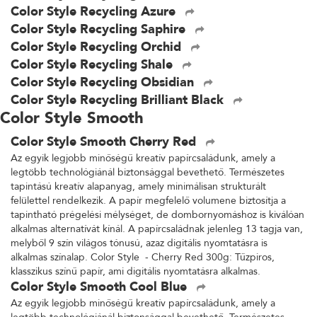
Color Style Recycling Azure
Color Style Recycling Saphire
Color Style Recycling Orchid
Color Style Recycling Shale
Color Style Recycling Obsidian
Color Style Recycling Brilliant Black
Color Style Smooth
Color Style Smooth Cherry Red
Az egyik legjobb minőségű kreatív papírcsaládunk, amely a
legtöbb technológiánál biztonsággal bevethető. Természetes
tapintású kreatív alapanyag, amely minimálisan strukturált
felülettel rendelkezik. A papír megfelelő volumene biztosítja a
tapintható prégelési mélységet, de dombornyomáshoz is kiválóan
alkalmas alternatívát kínál. A papírcsaládnak jelenleg 13 tagja van,
melyből 9 szín világos tónusú, azaz digitális nyomtatásra is
alkalmas színalap. Color Style - Cherry Red 300g: Tűzpiros,
klasszikus színű papír, ami digitális nyomtatásra alkalmas.
Color Style Smooth Cool Blue
Az egyik legjobb minőségű kreatív papírcsaládunk, amely a