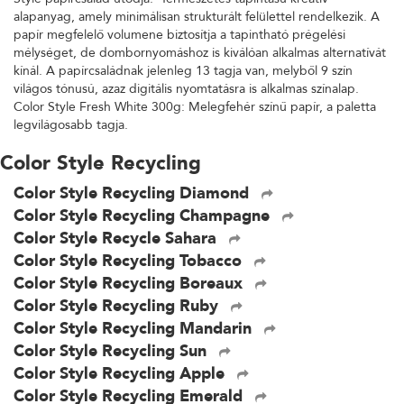
alapanyag, amely minimálisan strukturált felülettel rendelkezik. A
papír megfelelő volumene biztosítja a tapintható prégelési
mélységet, de dombornyomáshoz is kiválóan alkalmas alternatívát
kínál. A papírcsaládnak jelenleg 13 tagja van, melyből 9 szín
világos tónusú, azaz digitális nyomtatásra is alkalmas színalap.
Color Style Fresh White 300g: Melegfehér színű papír, a paletta
legvilágosabb tagja.
Color Style Recycling
Color Style Recycling Diamond
Color Style Recycling Champagne
Color Style Recycle Sahara
Color Style Recycling Tobacco
Color Style Recycling Boreaux
Color Style Recycling Ruby
Color Style Recycling Mandarin
Color Style Recycling Sun
Color Style Recycling Apple
Color Style Recycling Emerald