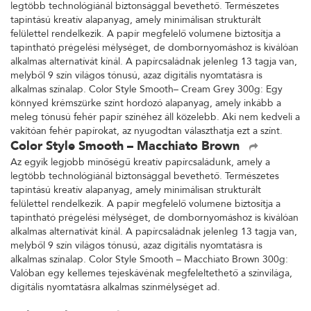
legtöbb technológiánál biztonsággal bevethető. Természetes
tapintású kreatív alapanyag, amely minimálisan strukturált
felülettel rendelkezik. A papír megfelelő volumene biztosítja a
tapintható prégelési mélységet, de dombornyomáshoz is kiválóan
alkalmas alternatívát kínál. A papírcsaládnak jelenleg 13 tagja van,
melyből 9 szín világos tónusú, azaz digitális nyomtatásra is
alkalmas színalap. Color Style Smooth– Cream Grey 300g: Egy
könnyed krémszürke színt hordozó alapanyag, amely inkább a
meleg tónusú fehér papír színéhez áll közelebb. Aki nem kedveli a
vakítóan fehér papírokat, az nyugodtan választhatja ezt a színt.
Color Style Smooth – Macchiato Brown
Az egyik legjobb minőségű kreatív papírcsaládunk, amely a
legtöbb technológiánál biztonsággal bevethető. Természetes
tapintású kreatív alapanyag, amely minimálisan strukturált
felülettel rendelkezik. A papír megfelelő volumene biztosítja a
tapintható prégelési mélységet, de dombornyomáshoz is kiválóan
alkalmas alternatívát kínál. A papírcsaládnak jelenleg 13 tagja van,
melyből 9 szín világos tónusú, azaz digitális nyomtatásra is
alkalmas színalap. Color Style Smooth – Macchiato Brown 300g:
Valóban egy kellemes tejeskávénak megfeleltethető a színvilága,
digitális nyomtatásra alkalmas színmélységet ad.