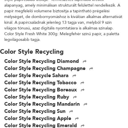
alapanyag, amely minimálisan strukturált felülettel rendelkezik. A
papír megfelelő volumene biztosítja a tapintható prégelési
mélységet, de dombornyomáshoz is kiválóan alkalmas alternatívát
kínál. A papírcsaládnak jelenleg 13 tagja van, melyből 9 szín
világos tónusú, azaz digitális nyomtatásra is alkalmas színalap.
Color Style Fresh White 300g: Melegfehér színű papír, a paletta
legvilágosabb tagja.
Color Style Recycling
Color Style Recycling Diamond
Color Style Recycling Champagne
Color Style Recycle Sahara
Color Style Recycling Tobacco
Color Style Recycling Boreaux
Color Style Recycling Ruby
Color Style Recycling Mandarin
Color Style Recycling Sun
Color Style Recycling Apple
Color Style Recycling Emerald