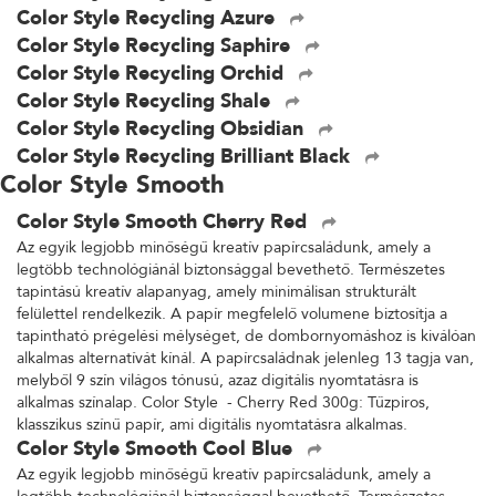
Color Style Recycling Azure
Color Style Recycling Saphire
Color Style Recycling Orchid
Color Style Recycling Shale
Color Style Recycling Obsidian
Color Style Recycling Brilliant Black
Color Style Smooth
Color Style Smooth Cherry Red
Az egyik legjobb minőségű kreatív papírcsaládunk, amely a
legtöbb technológiánál biztonsággal bevethető. Természetes
tapintású kreatív alapanyag, amely minimálisan strukturált
felülettel rendelkezik. A papír megfelelő volumene biztosítja a
tapintható prégelési mélységet, de dombornyomáshoz is kiválóan
alkalmas alternatívát kínál. A papírcsaládnak jelenleg 13 tagja van,
melyből 9 szín világos tónusú, azaz digitális nyomtatásra is
alkalmas színalap. Color Style - Cherry Red 300g: Tűzpiros,
klasszikus színű papír, ami digitális nyomtatásra alkalmas.
Color Style Smooth Cool Blue
Az egyik legjobb minőségű kreatív papírcsaládunk, amely a