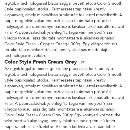
legtöbb technológiánál biztonsággal bevethető, a Color Smooth
Style papírcsalád utódja. Természetes tapintású kreatív
alapanyag, amely minimálisan strukturált felülettel rendelkezik. A
papír megfelelő volumene biztosítja a tapintható prégelési
mélységet, de dombornyomáshoz is kiválóan alkalmas alternatívát
kínál. A papírcsaládnak jelenleg 13 tagja van, melyből 9 szín
világos tónusú, azaz digitális nyomtatásra is alkalmas színalap.
Color Style Fresh – Copper Orange 300g. Egy világos tónusú
terrakottára emlékeztető szín, amely alkalmas mindenfajta
technológiai műveletre.
Color Style Fresh Cream Grey
Az egyik legjobb minőségű kreatív papírcsaládunk, amely a
legtöbb technológiánál biztonsággal bevethető, a Color Smooth
Style papírcsalád utódja. Természetes tapintású kreatív
alapanyag, amely minimálisan strukturált felülettel rendelkezik. A
papír megfelelő volumene biztosítja a tapintható prégelési
mélységet, de dombornyomáshoz is kiválóan alkalmas alternatívát
kínál. A papírcsaládnak jelenleg 13 tagja van, melyből 9 szín
világos tónusú, azaz digitális nyomtatásra is alkalmas színalap.
Color Style Fresh– Cream Grey 300g: Egy könnyed krémszürke
színt hordozó alapanyag, amely inkább a meleg tónusú fehér
papír színéhez áll közelebb. Aki nem kedveli a vakítóan fehér