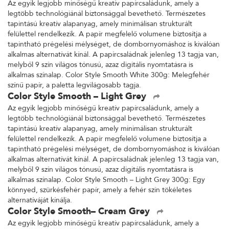
Az egyik legjobb minőségű kreatív papírcsaládunk, amely a
legtöbb technológiánál biztonsággal bevethető. Természetes
tapintású kreatív alapanyag, amely minimálisan strukturált
felülettel rendelkezik. A papír megfelelő volumene biztosítja a
tapintható prégelési mélységet, de dombornyomáshoz is kiválóan
alkalmas alternatívát kínál. A papírcsaládnak jelenleg 13 tagja van,
melyből 9 szín világos tónusú, azaz digitális nyomtatásra is
alkalmas színalap. Color Style Smooth White 300g: Melegfehér
színű papír, a paletta legvilágosabb tagja.
Color Style Smooth – Light Grey
Az egyik legjobb minőségű kreatív papírcsaládunk, amely a
legtöbb technológiánál biztonsággal bevethető. Természetes
tapintású kreatív alapanyag, amely minimálisan strukturált
felülettel rendelkezik. A papír megfelelő volumene biztosítja a
tapintható prégelési mélységet, de dombornyomáshoz is kiválóan
alkalmas alternatívát kínál. A papírcsaládnak jelenleg 13 tagja van,
melyből 9 szín világos tónusú, azaz digitális nyomtatásra is
alkalmas színalap. Color Style Smooth – Light Grey 300g: Egy
könnyed, szürkésfehér papír, amely a fehér szín tökéletes
alternatíváját kínálja.
Color Style Smooth– Cream Grey
Az egyik legjobb minőségű kreatív papírcsaládunk, amely a