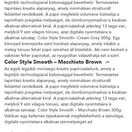
legtöbb technológiánál biztonsággal bevethető. Természetes
tapintású kreatív alapanyag, amely minimálisan strukturált
felülettel rendelkezik. A papír megfelelő volumene biztosítja a
tapintható prégelési mélységet, de dombornyomáshoz is kiválóan
alkalmas alternatívát kínál. A papírcsaládnak jelenleg 13 tagja van,
melyből 9 szín világos tónusú, azaz digitális nyomtatásra is
alkalmas színalap. Color Style Smooth– Cream Grey 300g: Egy
könnyed krémszürke színt hordozó alapanyag, amely inkább a
meleg tónusú fehér papír színéhez áll közelebb. Aki nem kedveli a
vakítóan fehér papírokat, az nyugodtan választhatja ezt a színt.
Color Style Smooth – Macchiato Brown
Az egyik legjobb minőségű kreatív papírcsaládunk, amely a
legtöbb technológiánál biztonsággal bevethető. Természetes
tapintású kreatív alapanyag, amely minimálisan strukturált
felülettel rendelkezik. A papír megfelelő volumene biztosítja a
tapintható prégelési mélységet, de dombornyomáshoz is kiválóan
alkalmas alternatívát kínál. A papírcsaládnak jelenleg 13 tagja van,
melyből 9 szín világos tónusú, azaz digitális nyomtatásra is
alkalmas színalap. Color Style Smooth – Macchiato Brown 300g:
Valóban egy kellemes tejeskávénak megfeleltethető a színvilága,
digitális nyomtatásra alkalmas színmélységet ad.