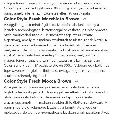
világos tónusú, azaz digitális nyomtatásra is alkalmas színalap.
Color Style Fresh – Light Grey 300g: Egy könnyed, szürkésfehér
papír, amely a fehér szín tökéletes alternatíváját kínálja.
Color Style Fresh Macchiato Brown
Az egyik legjobb minőségű kreatív papírcsaládunk, amely a
legtöbb technológiánál biztonsággal bevethető, a Color Smooth
Style papírcsalád utódja. Természetes tapintású kreatív
alapanyag, amely minimálisan strukturált felülettel rendelkezik. A
papír megfelelő volumene biztosítja a tapintható prégelési
mélységet, de dombornyomáshoz is kiválóan alkalmas alternatívát
kínál. A papírcsaládnak jelenleg 13 tagja van, melyből 9 szín
világos tónusú, azaz digitális nyomtatásra is alkalmas színalap.
Color Style Fresh – Macchiato Brown 300g: Valóban egy kellemes
tejeskávénak megfeleltethető a színvilága, digitális nyomtatásra
alkalmas színmélységet ad.
Color Style Fresh Mocca Brown
Az egyik legjobb minőségű kreatív papírcsaládunk, amely a
legtöbb technológiánál biztonsággal bevethető, a Color Smooth
Style papírcsalád utódja. Természetes tapintású kreatív
alapanyag, amely minimálisan strukturált felülettel rendelkezik. A
papír megfelelő volumene biztosítja a tapintható prégelési
mélységet, de dombornyomáshoz is kiválóan alkalmas alternatívát