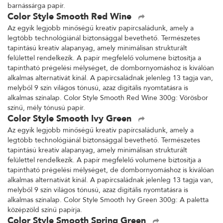
barnássárga papír.
Color Style Smooth Red Wine
Az egyik legjobb minőségű kreatív papírcsaládunk, amely a
legtöbb technológiánál biztonsággal bevethető. Természetes
tapintású kreatív alapanyag, amely minimálisan strukturált
felülettel rendelkezik. A papír megfelelő volumene biztosítja a
tapintható prégelési mélységet, de dombornyomáshoz is kiválóan
alkalmas alternatívát kínál. A papírcsaládnak jelenleg 13 tagja van,
melyből 9 szín világos tónusú, azaz digitális nyomtatásra is
alkalmas színalap. Color Style Smooth Red Wine 300g: Vörösbor
színű, mély tónusú papír.
Color Style Smooth Ivy Green
Az egyik legjobb minőségű kreatív papírcsaládunk, amely a
legtöbb technológiánál biztonsággal bevethető. Természetes
tapintású kreatív alapanyag, amely minimálisan strukturált
felülettel rendelkezik. A papír megfelelő volumene biztosítja a
tapintható prégelési mélységet, de dombornyomáshoz is kiválóan
alkalmas alternatívát kínál. A papírcsaládnak jelenleg 13 tagja van,
melyből 9 szín világos tónusú, azaz digitális nyomtatásra is
alkalmas színalap. Color Style Smooth Ivy Green 300g: A paletta
középzöld színű papírja.
Color Style Smooth Spring Green