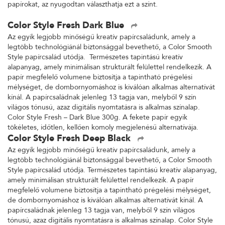
papírokat, az nyugodtan választhatja ezt a színt.
Color Style Fresh Dark Blue
Az egyik legjobb minőségű kreatív papírcsaládunk, amely a
legtöbb technológiánál biztonsággal bevethető, a Color Smooth
Style papírcsalád utódja. Természetes tapintású kreatív
alapanyag, amely minimálisan strukturált felülettel rendelkezik. A
papír megfelelő volumene biztosítja a tapintható prégelési
mélységet, de dombornyomáshoz is kiválóan alkalmas alternatívát
kínál. A papírcsaládnak jelenleg 13 tagja van, melyből 9 szín
világos tónusú, azaz digitális nyomtatásra is alkalmas színalap.
Color Style Fresh – Dark Blue 300g. A fekete papír egyik
tökéletes, időtlen, kellően komoly megjelenésű alternatívája.
Color Style Fresh Deep Black
Az egyik legjobb minőségű kreatív papírcsaládunk, amely a
legtöbb technológiánál biztonsággal bevethető, a Color Smooth
Style papírcsalád utódja. Természetes tapintású kreatív alapanyag,
amely minimálisan strukturált felülettel rendelkezik. A papír
megfelelő volumene biztosítja a tapintható prégelési mélységet,
de dombornyomáshoz is kiválóan alkalmas alternatívát kínál. A
papírcsaládnak jelenleg 13 tagja van, melyből 9 szín világos
tónusú, azaz digitális nyomtatásra is alkalmas színalap. Color Style