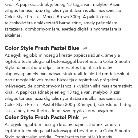
kínál. A papírcsaládnak jelenleg 13 tagja van, melyből 9 szín
világos tónusú, azaz digitális nyomtatásra is alkalmas színalap.
Color Style Fresh – Mocca Brown 300g. A paletta első,
tejcsokoládéra emlékeztető barna színe, amely prégelésre,
szitázásra, dombornyomásra, esetleg digitális nyomtatásra is
alkalmas.
Color Style Fresh Pastel Blue
Az egyik legjobb minőségű kreatív papírcsaládunk, amely a
legtöbb technológiánál biztonsággal bevethető, a Color Smooth
Style papírcsalád utódja. Természetes tapintású kreatív
alapanyag, amely minimálisan strukturált felülettel rendelkezik. A
papír megfelelő volumene biztosítja a tapintható prégelési
mélységet, de dombornyomáshoz is kiválóan alkalmas alternatívát
kínál. A papírcsaládnak jelenleg 13 tagja van, melyből 9 szín
világos tónusú, azaz digitális nyomtatásra is alkalmas színalap.
Color Style Fresh – Pastel Blue 300g. Könnyed, kékesfehér hideg
szín, amely bevethető a fehér szín egyik alternatívájaként.
Color Style Fresh Pastel Pink
Az egyik legjobb minőségű kreatív papírcsaládunk, amely a
legtöbb technológiánál biztonsággal bevethető, a Color Smooth
Style papírcsalád utódja. Természetes tapintású kreatív