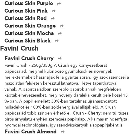
Curious Skin Purple
Curious Skin Pink
Curious Skin Red
Curious Skin Orange
Curious Skin Mocha
Curious Skin Black
Favini Crush
Favini Crush Cherry
Favini Crush - 250g/350g A Crush egy környezetbarát
papírcsalád, melynél különböző gyümölcsök és növények
melléktermékeit használják fel a gyártás során, így azok szemcséi a
mázolatlan felületen keresztül láthatóvá, illetve tapinthatóvá
válnak. A papírcsaládban szereplő papírok annak megfelelően
kapták elnevezéseiket, mely növény daráléka került bele közel 15
%-ban. A papír emellett 30%-ban tartalmaz újrahasznosított
hulladékot és 100%-ban zöldenergiával állítják elő. A Crush
papírcsalád több színben érhető el.
Crush - Cherry:
nem túl tüzes,
piros árnyalatú enyhén szemcsés papíralap. Alkalmas mindenfajta
nyomdai technológiára, így szendvicskártyák alappapírjaként is.
Favini Crush Almond