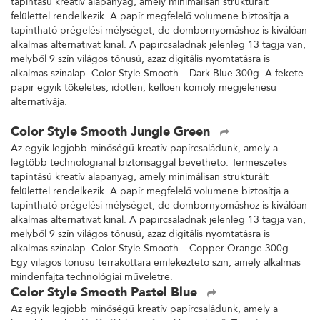
tapintású kreatív alapanyag, amely minimálisan strukturált
felülettel rendelkezik. A papír megfelelő volumene biztosítja a
tapintható prégelési mélységet, de dombornyomáshoz is kiválóan
alkalmas alternatívát kínál. A papírcsaládnak jelenleg 13 tagja van,
melyből 9 szín világos tónusú, azaz digitális nyomtatásra is
alkalmas színalap. Color Style Smooth – Dark Blue 300g. A fekete
papír egyik tökéletes, időtlen, kellően komoly megjelenésű
alternatívája.
Color Style Smooth Jungle Green
Az egyik legjobb minőségű kreatív papírcsaládunk, amely a
legtöbb technológiánál biztonsággal bevethető. Természetes
tapintású kreatív alapanyag, amely minimálisan strukturált
felülettel rendelkezik. A papír megfelelő volumene biztosítja a
tapintható prégelési mélységet, de dombornyomáshoz is kiválóan
alkalmas alternatívát kínál. A papírcsaládnak jelenleg 13 tagja van,
melyből 9 szín világos tónusú, azaz digitális nyomtatásra is
alkalmas színalap. Color Style Smooth – Copper Orange 300g.
Egy világos tónusú terrakottára emlékeztető szín, amely alkalmas
mindenfajta technológiai műveletre.
Color Style Smooth Pastel Blue
Az egyik legjobb minőségű kreatív papírcsaládunk, amely a