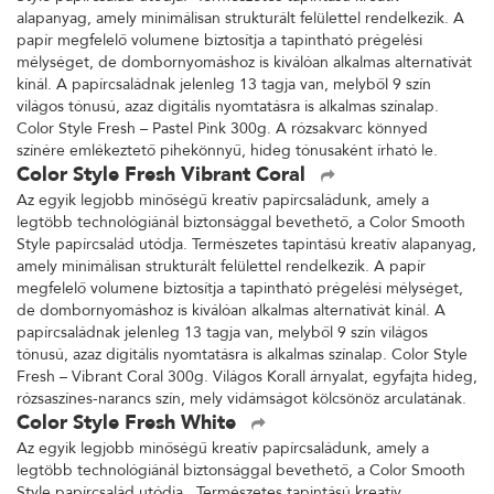
alapanyag, amely minimálisan strukturált felülettel rendelkezik. A
papír megfelelő volumene biztosítja a tapintható prégelési
mélységet, de dombornyomáshoz is kiválóan alkalmas alternatívát
kínál. A papírcsaládnak jelenleg 13 tagja van, melyből 9 szín
világos tónusú, azaz digitális nyomtatásra is alkalmas színalap.
Color Style Fresh – Pastel Pink 300g. A rózsakvarc könnyed
színére emlékeztető pihekönnyű, hideg tónusaként írható le.
Color Style Fresh Vibrant Coral
Az egyik legjobb minőségű kreatív papírcsaládunk, amely a
legtöbb technológiánál biztonsággal bevethető, a Color Smooth
Style papírcsalád utódja. Természetes tapintású kreatív alapanyag,
amely minimálisan strukturált felülettel rendelkezik. A papír
megfelelő volumene biztosítja a tapintható prégelési mélységet,
de dombornyomáshoz is kiválóan alkalmas alternatívát kínál. A
papírcsaládnak jelenleg 13 tagja van, melyből 9 szín világos
tónusú, azaz digitális nyomtatásra is alkalmas színalap. Color Style
Fresh – Vibrant Coral 300g. Világos Korall árnyalat, egyfajta hideg,
rózsaszínes-narancs szín, mely vidámságot kölcsönöz arculatának.
Color Style Fresh White
Az egyik legjobb minőségű kreatív papírcsaládunk, amely a
legtöbb technológiánál biztonsággal bevethető, a Color Smooth
Style papírcsalád utódja. Természetes tapintású kreatív