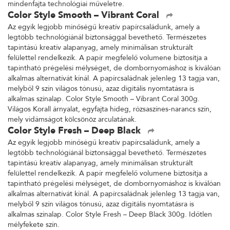
mindenfajta technológiai műveletre.
Color Style Smooth – Vibrant Coral
Az egyik legjobb minőségű kreatív papírcsaládunk, amely a
legtöbb technológiánál biztonsággal bevethető. Természetes
tapintású kreatív alapanyag, amely minimálisan strukturált
felülettel rendelkezik. A papír megfelelő volumene biztosítja a
tapintható prégelési mélységet, de dombornyomáshoz is kiválóan
alkalmas alternatívát kínál. A papírcsaládnak jelenleg 13 tagja van,
melyből 9 szín világos tónusú, azaz digitális nyomtatásra is
alkalmas színalap. Color Style Smooth – Vibrant Coral 300g.
Világos Korall árnyalat, egyfajta hideg, rózsaszínes-narancs szín,
mely vidámságot kölcsönöz arculatának.
Color Style Fresh – Deep Black
Az egyik legjobb minőségű kreatív papírcsaládunk, amely a
legtöbb technológiánál biztonsággal bevethető. Természetes
tapintású kreatív alapanyag, amely minimálisan strukturált
felülettel rendelkezik. A papír megfelelő volumene biztosítja a
tapintható prégelési mélységet, de dombornyomáshoz is kiválóan
alkalmas alternatívát kínál. A papírcsaládnak jelenleg 13 tagja van,
melyből 9 szín világos tónusú, azaz digitális nyomtatásra is
alkalmas színalap. Color Style Fresh – Deep Black 300g. Időtlen
mélyfekete szín.