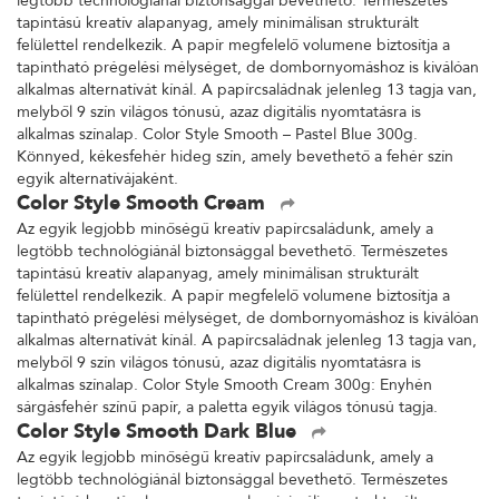
legtöbb technológiánál biztonsággal bevethető. Természetes
tapintású kreatív alapanyag, amely minimálisan strukturált
felülettel rendelkezik. A papír megfelelő volumene biztosítja a
tapintható prégelési mélységet, de dombornyomáshoz is kiválóan
alkalmas alternatívát kínál. A papírcsaládnak jelenleg 13 tagja van,
melyből 9 szín világos tónusú, azaz digitális nyomtatásra is
alkalmas színalap. Color Style Smooth – Pastel Blue 300g.
Könnyed, kékesfehér hideg szín, amely bevethető a fehér szín
egyik alternatívájaként.
Color Style Smooth Cream
Az egyik legjobb minőségű kreatív papírcsaládunk, amely a
legtöbb technológiánál biztonsággal bevethető. Természetes
tapintású kreatív alapanyag, amely minimálisan strukturált
felülettel rendelkezik. A papír megfelelő volumene biztosítja a
tapintható prégelési mélységet, de dombornyomáshoz is kiválóan
alkalmas alternatívát kínál. A papírcsaládnak jelenleg 13 tagja van,
melyből 9 szín világos tónusú, azaz digitális nyomtatásra is
alkalmas színalap. Color Style Smooth Cream 300g: Enyhén
sárgásfehér színű papír, a paletta egyik világos tónusú tagja.
Color Style Smooth Dark Blue
Az egyik legjobb minőségű kreatív papírcsaládunk, amely a
legtöbb technológiánál biztonsággal bevethető. Természetes