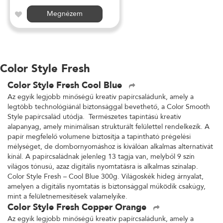
Megnézem
Color Style Fresh
Color Style Fresh Cool Blue
Az egyik legjobb minőségű kreatív papírcsaládunk, amely a
legtöbb technológiánál biztonsággal bevethető, a Color Smooth
Style papírcsalád utódja. Természetes tapintású kreatív
alapanyag, amely minimálisan strukturált felülettel rendelkezik. A
papír megfelelő volumene biztosítja a tapintható prégelési
mélységet, de dombornyomáshoz is kiválóan alkalmas alternatívát
kínál. A papírcsaládnak jelenleg 13 tagja van, melyből 9 szín
világos tónusú, azaz digitális nyomtatásra is alkalmas színalap.
Color Style Fresh – Cool Blue 300g. Világoskék hideg árnyalat,
amelyen a digitális nyomtatás is biztonsággal működik csakúgy,
mint a felületnemesítések valamelyike.
Color Style Fresh Copper Orange
Az egyik legjobb minőségű kreatív papírcsaládunk, amely a