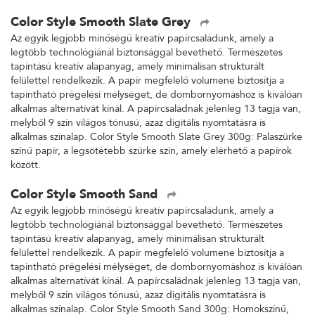
Color Style Smooth Slate Grey
Az egyik legjobb minőségű kreatív papírcsaládunk, amely a
legtöbb technológiánál biztonsággal bevethető. Természetes
tapintású kreatív alapanyag, amely minimálisan strukturált
felülettel rendelkezik. A papír megfelelő volumene biztosítja a
tapintható prégelési mélységet, de dombornyomáshoz is kiválóan
alkalmas alternatívát kínál. A papírcsaládnak jelenleg 13 tagja van,
melyből 9 szín világos tónusú, azaz digitális nyomtatásra is
alkalmas színalap. Color Style Smooth Slate Grey 300g: Palaszürke
színű papír, a legsötétebb szürke szín, amely elérhető a papírok
között.
Color Style Smooth Sand
Az egyik legjobb minőségű kreatív papírcsaládunk, amely a
legtöbb technológiánál biztonsággal bevethető. Természetes
tapintású kreatív alapanyag, amely minimálisan strukturált
felülettel rendelkezik. A papír megfelelő volumene biztosítja a
tapintható prégelési mélységet, de dombornyomáshoz is kiválóan
alkalmas alternatívát kínál. A papírcsaládnak jelenleg 13 tagja van,
melyből 9 szín világos tónusú, azaz digitális nyomtatásra is
alkalmas színalap. Color Style Smooth Sand 300g: Homokszínű,