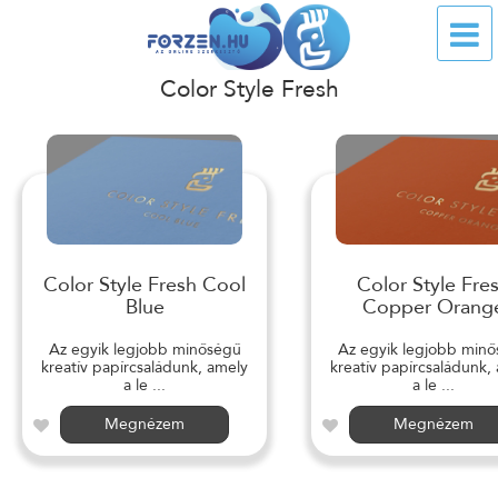
Color Style Fresh
Color Style Fresh Cool
Color Style Fre
Blue
Copper Orang
Az egyik legjobb minőségű
Az egyik legjobb min
kreatív papírcsaládunk, amely
kreatív papírcsaládunk,
a le ...
a le ...
Megnézem
Megnézem