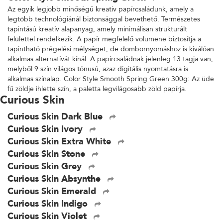
Az egyik legjobb minőségű kreatív papírcsaládunk, amely a
legtöbb technológiánál biztonsággal bevethető. Természetes
tapintású kreatív alapanyag, amely minimálisan strukturált
felülettel rendelkezik. A papír megfelelő volumene biztosítja a
tapintható prégelési mélységet, de dombornyomáshoz is kiválóan
alkalmas alternatívát kínál. A papírcsaládnak jelenleg 13 tagja van,
melyből 9 szín világos tónusú, azaz digitális nyomtatásra is
alkalmas színalap. Color Style Smooth Spring Green 300g: Az üde
fű zöldje ihlette szín, a paletta legvilágosabb zöld papírja.
Curious Skin
Curious Skin Dark Blue
Curious Skin Ivory
Curious Skin Extra White
Curious Skin Stone
Curious Skin Grey
Curious Skin Absynthe
Curious Skin Emerald
Curious Skin Indigo
Curious Skin Violet