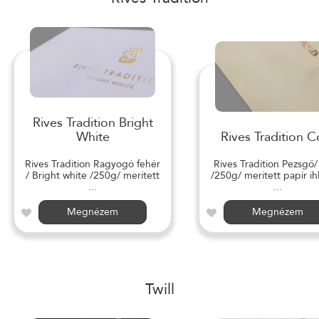
Rives Tradition Bright
White
Rives Tradition C
Rives Tradition Ragyogó fehér
Rives Tradition Pezsgő
/ Bright white /250g/ merített
/250g/ merített papír ihl
...
...
Megnézem
Megnézem
Twill