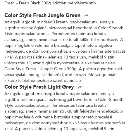
Fresh – Deep Black 300g. Időtlen mélyfekete szín.
Color Style Fresh Jungle Green
Az egyik legjobb minőségű kreatív papírcsaládunk, amely a
legtöbb technológiánál biztonsággal bevethető, a Color Smooth
Style papírcsalád utódja. Természetes tapintású kreatív
alapanyag, amely minimálisan strukturált felülettel rendelkezik. A
papír megfelelő volumene biztosítja a tapintható prégelési
mélységet, de dombornyomáshoz is kiválóan alkalmas alternatívát
kínál. A papírcsaládnak jelenleg 13 tagja van, melyből 9 szín
világos tónusú, azaz digitális nyomtatásra is alkalmas színalap.
Color Style Fresh – Jungle Green 300g. A paletta egyetlen zöld
színárnyalata hideg, szürkészöld, időtlen szín. Mélysége miatt
inkább felületnemesítésre szánt papíralap.
Color Style Fresh Light Grey
Az egyik legjobb minőségű kreatív papírcsaládunk, amely a
legtöbb technológiánál biztonsággal bevethető, a Color Smooth
Style papírcsalád utódja. Természetes tapintású kreatív
alapanyag, amely minimálisan strukturált felülettel rendelkezik. A
papír megfelelő volumene biztosítja a tapintható prégelési
mélységet, de dombornyomáshoz is kiválóan alkalmas alternatívát
kínál. A papírcsaládnak jelenleg 13 tagja van, melyből 9 szín