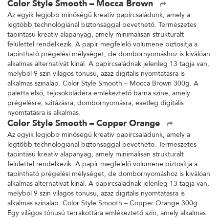
Color Style Smooth – Mocca Brown
Az egyik legjobb minőségű kreatív papírcsaládunk, amely a
legtöbb technológiánál biztonsággal bevethető. Természetes
tapintású kreatív alapanyag, amely minimálisan strukturált
felülettel rendelkezik. A papír megfelelő volumene biztosítja a
tapintható prégelési mélységet, de dombornyomáshoz is kiválóan
alkalmas alternatívát kínál. A papírcsaládnak jelenleg 13 tagja van,
melyből 9 szín világos tónusú, azaz digitális nyomtatásra is
alkalmas színalap. Color Style Smooth – Mocca Brown 300g. A
paletta első, tejcsokoládéra emlékeztető barna színe, amely
prégelésre, szitázásra, dombornyomásra, esetleg digitális
nyomtatásra is alkalmas.
Color Style Smooth – Copper Orange
Az egyik legjobb minőségű kreatív papírcsaládunk, amely a
legtöbb technológiánál biztonsággal bevethető. Természetes
tapintású kreatív alapanyag, amely minimálisan strukturált
felülettel rendelkezik. A papír megfelelő volumene biztosítja a
tapintható prégelési mélységet, de dombornyomáshoz is kiválóan
alkalmas alternatívát kínál. A papírcsaládnak jelenleg 13 tagja van,
melyből 9 szín világos tónusú, azaz digitális nyomtatásra is
alkalmas színalap. Color Style Smooth – Copper Orange 300g.
Egy világos tónusú terrakottára emlékeztető szín, amely alkalmas