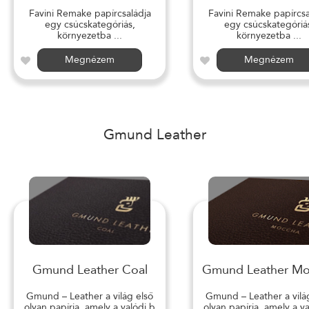
Favini Remake papírcsaládja
Favini Remake papírcsa
egy csúcskategóriás,
egy csúcskategóriá
környezetba ...
környezetba ...
Megnézem
Megnézem
Gmund Leather
Gmund Leather Coal
Gmund Leather M
Gmund – Leather a világ első
Gmund – Leather a vilá
olyan papírja, amely a valódi b
olyan papírja, amely a v