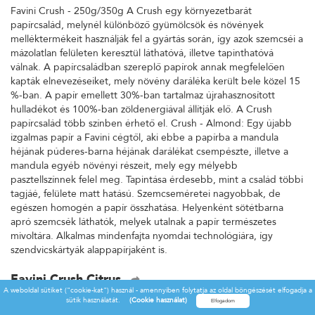
Favini Crush - 250g/350g A Crush egy környezetbarát
papírcsalád, melynél különböző gyümölcsök és növények
melléktermékeit használják fel a gyártás során, így azok szemcséi a
mázolatlan felületen keresztül láthatóvá, illetve tapinthatóvá
válnak. A papírcsaládban szereplő papírok annak megfelelően
kapták elnevezéseiket, mely növény daráléka került bele közel 15
%-ban. A papír emellett 30%-ban tartalmaz újrahasznosított
hulladékot és 100%-ban zöldenergiával állítják elő. A Crush
papírcsalád több színben érhető el. Crush - Almond: Egy újabb
izgalmas papír a Favini cégtől, aki ebbe a papírba a mandula
héjának púderes-barna héjának darálékat csempészte, illetve a
mandula egyéb növényi részeit, mely egy mélyebb
pasztellszínnek felel meg. Tapintása érdesebb, mint a család többi
tagjáé, felülete matt hatású. Szemcseméretei nagyobbak, de
egészen homogén a papír összhatása. Helyenként sötétbarna
apró szemcsék láthatók, melyek utalnak a papír természetes
mivoltára. Alkalmas mindenfajta nyomdai technológiára, így
szendvicskártyák alappapírjaként is.
Favini Crush Citrus
A weboldal sütiket ("cookie-kat") használ - amennyiben folytatja az oldal böngészését elfogadja a
Favini Crush - 250g/350g A Crush egy környezetbarát
sütik használatát.
(Cookie használat)
papírcsalád, melynél különböző gyümölcsök és növények