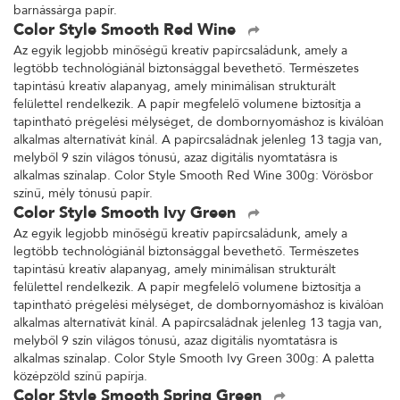
barnássárga papír.
Color Style Smooth Red Wine
Az egyik legjobb minőségű kreatív papírcsaládunk, amely a
legtöbb technológiánál biztonsággal bevethető. Természetes
tapintású kreatív alapanyag, amely minimálisan strukturált
felülettel rendelkezik. A papír megfelelő volumene biztosítja a
tapintható prégelési mélységet, de dombornyomáshoz is kiválóan
alkalmas alternatívát kínál. A papírcsaládnak jelenleg 13 tagja van,
melyből 9 szín világos tónusú, azaz digitális nyomtatásra is
alkalmas színalap. Color Style Smooth Red Wine 300g: Vörösbor
színű, mély tónusú papír.
Color Style Smooth Ivy Green
Az egyik legjobb minőségű kreatív papírcsaládunk, amely a
legtöbb technológiánál biztonsággal bevethető. Természetes
tapintású kreatív alapanyag, amely minimálisan strukturált
felülettel rendelkezik. A papír megfelelő volumene biztosítja a
tapintható prégelési mélységet, de dombornyomáshoz is kiválóan
alkalmas alternatívát kínál. A papírcsaládnak jelenleg 13 tagja van,
melyből 9 szín világos tónusú, azaz digitális nyomtatásra is
alkalmas színalap. Color Style Smooth Ivy Green 300g: A paletta
középzöld színű papírja.
Color Style Smooth Spring Green