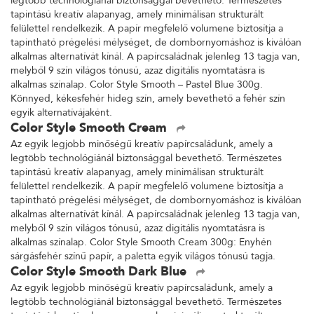
legtöbb technológiánál biztonsággal bevethető. Természetes
tapintású kreatív alapanyag, amely minimálisan strukturált
felülettel rendelkezik. A papír megfelelő volumene biztosítja a
tapintható prégelési mélységet, de dombornyomáshoz is kiválóan
alkalmas alternatívát kínál. A papírcsaládnak jelenleg 13 tagja van,
melyből 9 szín világos tónusú, azaz digitális nyomtatásra is
alkalmas színalap. Color Style Smooth – Pastel Blue 300g.
Könnyed, kékesfehér hideg szín, amely bevethető a fehér szín
egyik alternatívájaként.
Color Style Smooth Cream
Az egyik legjobb minőségű kreatív papírcsaládunk, amely a
legtöbb technológiánál biztonsággal bevethető. Természetes
tapintású kreatív alapanyag, amely minimálisan strukturált
felülettel rendelkezik. A papír megfelelő volumene biztosítja a
tapintható prégelési mélységet, de dombornyomáshoz is kiválóan
alkalmas alternatívát kínál. A papírcsaládnak jelenleg 13 tagja van,
melyből 9 szín világos tónusú, azaz digitális nyomtatásra is
alkalmas színalap. Color Style Smooth Cream 300g: Enyhén
sárgásfehér színű papír, a paletta egyik világos tónusú tagja.
Color Style Smooth Dark Blue
Az egyik legjobb minőségű kreatív papírcsaládunk, amely a
legtöbb technológiánál biztonsággal bevethető. Természetes