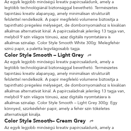
Az egyik legjobb minőségű kreatív papírcsaládunk, amely a
legtöbb technológiánál biztonsággal bevethető. Természetes
tapintású kreatív alapanyag, amely minimálisan strukturált
felülettel rendelkezik. A papír megfelelő volumene biztosítja a
tapintható prégelési mélységet, de dombornyomáshoz is kiválóan
alkalmas alternatívát kínál. A papírcsaládnak jelenleg 13 tagja van,
melyből 9 szín világos tónusú, azaz digitális nyomtatásra is
alkalmas színalap. Color Style Smooth White 300g: Melegfehér
színű papír, a paletta legvilágosabb tagja.
Color Style Smooth – Light Grey
Az egyik legjobb minőségű kreatív papírcsaládunk, amely a
legtöbb technológiánál biztonsággal bevethető. Természetes
tapintású kreatív alapanyag, amely minimálisan strukturált
felülettel rendelkezik. A papír megfelelő volumene biztosítja a
tapintható prégelési mélységet, de dombornyomáshoz is kiválóan
alkalmas alternatívát kínál. A papírcsaládnak jelenleg 13 tagja van,
melyből 9 szín világos tónusú, azaz digitális nyomtatásra is
alkalmas színalap. Color Style Smooth – Light Grey 300g: Egy
könnyed, szürkésfehér papír, amely a fehér szín tökéletes
alternatíváját kínálja.
Color Style Smooth– Cream Grey
Az egyik legjobb minőségű kreatív papírcsaládunk, amely a