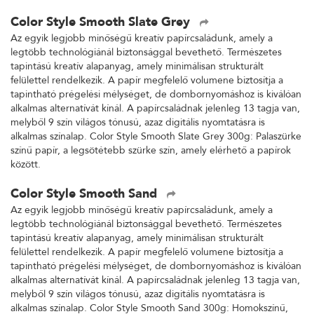
Color Style Smooth Slate Grey
Az egyik legjobb minőségű kreatív papírcsaládunk, amely a
legtöbb technológiánál biztonsággal bevethető. Természetes
tapintású kreatív alapanyag, amely minimálisan strukturált
felülettel rendelkezik. A papír megfelelő volumene biztosítja a
tapintható prégelési mélységet, de dombornyomáshoz is kiválóan
alkalmas alternatívát kínál. A papírcsaládnak jelenleg 13 tagja van,
melyből 9 szín világos tónusú, azaz digitális nyomtatásra is
alkalmas színalap. Color Style Smooth Slate Grey 300g: Palaszürke
színű papír, a legsötétebb szürke szín, amely elérhető a papírok
között.
Color Style Smooth Sand
Az egyik legjobb minőségű kreatív papírcsaládunk, amely a
legtöbb technológiánál biztonsággal bevethető. Természetes
tapintású kreatív alapanyag, amely minimálisan strukturált
felülettel rendelkezik. A papír megfelelő volumene biztosítja a
tapintható prégelési mélységet, de dombornyomáshoz is kiválóan
alkalmas alternatívát kínál. A papírcsaládnak jelenleg 13 tagja van,
melyből 9 szín világos tónusú, azaz digitális nyomtatásra is
alkalmas színalap. Color Style Smooth Sand 300g: Homokszínű,