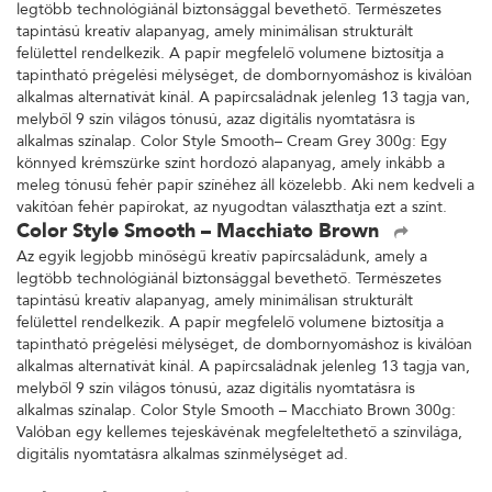
legtöbb technológiánál biztonsággal bevethető. Természetes
tapintású kreatív alapanyag, amely minimálisan strukturált
felülettel rendelkezik. A papír megfelelő volumene biztosítja a
tapintható prégelési mélységet, de dombornyomáshoz is kiválóan
alkalmas alternatívát kínál. A papírcsaládnak jelenleg 13 tagja van,
melyből 9 szín világos tónusú, azaz digitális nyomtatásra is
alkalmas színalap. Color Style Smooth– Cream Grey 300g: Egy
könnyed krémszürke színt hordozó alapanyag, amely inkább a
meleg tónusú fehér papír színéhez áll közelebb. Aki nem kedveli a
vakítóan fehér papírokat, az nyugodtan választhatja ezt a színt.
Color Style Smooth – Macchiato Brown
Az egyik legjobb minőségű kreatív papírcsaládunk, amely a
legtöbb technológiánál biztonsággal bevethető. Természetes
tapintású kreatív alapanyag, amely minimálisan strukturált
felülettel rendelkezik. A papír megfelelő volumene biztosítja a
tapintható prégelési mélységet, de dombornyomáshoz is kiválóan
alkalmas alternatívát kínál. A papírcsaládnak jelenleg 13 tagja van,
melyből 9 szín világos tónusú, azaz digitális nyomtatásra is
alkalmas színalap. Color Style Smooth – Macchiato Brown 300g:
Valóban egy kellemes tejeskávénak megfeleltethető a színvilága,
digitális nyomtatásra alkalmas színmélységet ad.