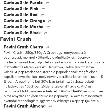
Curious Skin Purple
Curious Skin Pink
Curious Skin Red
Curious Skin Orange
Curious Skin Mocha
Curious Skin Black
Favini Crush
Favini Crush Cherry
Favini Crush - 250g/350g A Crush egy környezetbarát
papírcsalád, melynél különböző gyümölcsök és növények
melléktermékeit használják fel a gyártás során, így azok szemcséi a
mázolatlan felületen keresztül láthatóvá, illetve tapinthatóvá
válnak. A papírcsaládban szereplő papírok annak megfelelően
kapták elnevezéseiket, mely növény daráléka került bele közel 15
%-ban. A papír emellett 30%-ban tartalmaz újrahasznosított
hulladékot és 100%-ban zöldenergiával állítják elő. A Crush
papírcsalád több színben érhető el.
Crush - Cherry:
nem túl tüzes,
piros árnyalatú enyhén szemcsés papíralap. Alkalmas mindenfajta
nyomdai technológiára, így szendvicskártyák alappapírjaként is.
Favini Crush Almond