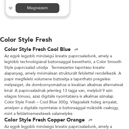
Megnézem
Color Style Fresh
Color Style Fresh Cool Blue
Az egyik legjobb minőségű kreatív papírcsaládunk, amely a
legtöbb technológiánál biztonsággal bevethető, a Color Smooth
Style papírcsalád utódja. Természetes tapintású kreatív
alapanyag, amely minimálisan strukturált felülettel rendelkezik. A
papír megfelelő volumene biztosítja a tapintható prégelési
mélységet, de dombornyomáshoz is kiválóan alkalmas alternatívát
kínál. A papírcsaládnak jelenleg 13 tagja van, melyből 9 szín
világos tónusú, azaz digitális nyomtatásra is alkalmas színalap.
Color Style Fresh – Cool Blue 300g. Világoskék hideg árnyalat,
amelyen a digitális nyomtatás is biztonsággal működik csakúgy,
mint a felületnemesítések valamelyike.
Color Style Fresh Copper Orange
Az egyik legjobb minőségű kreatív papírcsaládunk, amely a