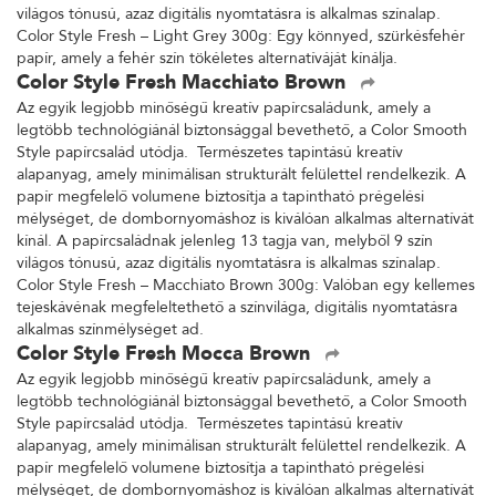
világos tónusú, azaz digitális nyomtatásra is alkalmas színalap.
Color Style Fresh – Light Grey 300g: Egy könnyed, szürkésfehér
papír, amely a fehér szín tökéletes alternatíváját kínálja.
Color Style Fresh Macchiato Brown
Az egyik legjobb minőségű kreatív papírcsaládunk, amely a
legtöbb technológiánál biztonsággal bevethető, a Color Smooth
Style papírcsalád utódja. Természetes tapintású kreatív
alapanyag, amely minimálisan strukturált felülettel rendelkezik. A
papír megfelelő volumene biztosítja a tapintható prégelési
mélységet, de dombornyomáshoz is kiválóan alkalmas alternatívát
kínál. A papírcsaládnak jelenleg 13 tagja van, melyből 9 szín
világos tónusú, azaz digitális nyomtatásra is alkalmas színalap.
Color Style Fresh – Macchiato Brown 300g: Valóban egy kellemes
tejeskávénak megfeleltethető a színvilága, digitális nyomtatásra
alkalmas színmélységet ad.
Color Style Fresh Mocca Brown
Az egyik legjobb minőségű kreatív papírcsaládunk, amely a
legtöbb technológiánál biztonsággal bevethető, a Color Smooth
Style papírcsalád utódja. Természetes tapintású kreatív
alapanyag, amely minimálisan strukturált felülettel rendelkezik. A
papír megfelelő volumene biztosítja a tapintható prégelési
mélységet, de dombornyomáshoz is kiválóan alkalmas alternatívát