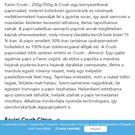
Favini Crush - 250g/350g A Crush egy környezetbarát
papírcsalád, melynél különböző gyümölcsök és növények
melléktermékeit használják fel a gyártás során, így azok szemcséi a
mázolatlan felületen keresztül láthatóvá, illetve tapinthatóvá
válnak. A papírcsaládban szereplő papírok annak megfelelően
kapták elnevezéseiket, mely növény daráléka került bele közel 15
%-ban. A papír emellett 30%-ban tartalmaz újrahasznosított
hulladékot és 100%-ban zöldenergiával állítják elő. A Crush
papírcsalád több színben érhető el. Crush - Almond: Egy újabb
izgalmas papír a Favini cégtől, aki ebbe a papírba a mandula
héjának púderes-barna héjának darálékat csempészte, illetve a
mandula egyéb növényi részeit, mely egy mélyebb
pasztellszínnek felel meg. Tapintása érdesebb, mint a család többi
tagjáé, felülete matt hatású. Szemcseméretei nagyobbak, de
egészen homogén a papír összhatása. Helyenként sötétbarna
apró szemcsék láthatók, melyek utalnak a papír természetes
mivoltára. Alkalmas mindenfajta nyomdai technológiára, így
szendvicskártyák alappapírjaként is.
Favini Crush Citrus
A weboldal sütiket ("cookie-kat") használ - amennyiben folytatja az oldal böngészését elfogadja a
Favini Crush - 250g/350g A Crush egy környezetbarát
sütik használatát.
(Cookie használat)
papírcsalád, melynél különböző gyümölcsök és növények