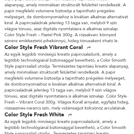
alapanyag, amely minimálisan strukturált felülettel rendelkezik. A
papír megfelelő volumene biztosítja a tapintható prégelési
mélységet, de dombornyomáshoz is kiválóan alkalmas alternatívát
kínál. A papírcsaládnak jelenleg 13 tagja van, melyből 9 szín
világos tónusú, azaz digitális nyomtatásra is alkalmas színalap.
Color Style Fresh – Pastel Pink 300g. A rózsakvarc könnyed
színére emlékeztető pihekönnyű, hideg tónusaként írható le.
Color Style Fresh Vibrant Coral
Az egyik legjobb minőségű kreatív papírcsaládunk, amely a
legtöbb technológiánál biztonsággal bevethető, a Color Smooth
Style papírcsalád utódja. Természetes tapintású kreatív alapanyag,
amely minimálisan strukturált felülettel rendelkezik. A papír
megfelelő volumene biztosítja a tapintható prégelési mélységet,
de dombornyomáshoz is kiválóan alkalmas alternatívát kínál. A
papírcsaládnak jelenleg 13 tagja van, melyből 9 szín világos
tónusú, azaz digitális nyomtatásra is alkalmas színalap. Color Style
Fresh – Vibrant Coral 300g. Világos Korall árnyalat, egyfajta hideg,
rózsaszínes-narancs szín, mely vidámságot kölcsönöz arculatának.
Color Style Fresh White
Az egyik legjobb minőségű kreatív papírcsaládunk, amely a
legtöbb technológiánál biztonsággal bevethető, a Color Smooth
Style papírcsalád utódja. Természetes tapintású kreatív