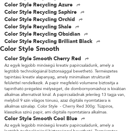
Color Style Recycling Azure
Color Style Recycling Saphire
Color Style Recycling Orchid
Color Style Recycling Shale
Color Style Recycling Obsidian
Color Style Recycling Brilliant Black
Color Style Smooth
Color Style Smooth Cherry Red
Az egyik legjobb minőségű kreatív papírcsaládunk, amely a
legtöbb technológiánál biztonsággal bevethető. Természetes
tapintású kreatív alapanyag, amely minimálisan strukturált
felülettel rendelkezik. A papír megfelelő volumene biztosítja a
tapintható prégelési mélységet, de dombornyomáshoz is kiválóan
alkalmas alternatívát kínál. A papírcsaládnak jelenleg 13 tagja van,
melyből 9 szín világos tónusú, azaz digitális nyomtatásra is
alkalmas színalap. Color Style - Cherry Red 300g: Tűzpiros,
klasszikus színű papír, ami digitális nyomtatásra alkalmas.
Color Style Smooth Cool Blue
Az egyik legjobb minőségű kreatív papírcsaládunk, amely a