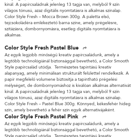
kínál. A papírcsaládnak jelenleg 13 tagja van, melyből 9 szín
világos tónusú, azaz digitális nyomtatásra is alkalmas színalap.
Color Style Fresh – Mocca Brown 300g. A paletta első,
tejcsokoládéra emlékeztető barna színe, amely prégelésre,
szitázásra, dombornyomásra, esetleg digitális nyomtatásra is
alkalmas.
Color Style Fresh Pastel Blue
Az egyik legjobb minőségű kreatív papírcsaládunk, amely a
legtöbb technológiánál biztonsággal bevethető, a Color Smooth
Style papírcsalád utódja. Természetes tapintású kreatív
alapanyag, amely minimálisan strukturált felülettel rendelkezik. A
papír megfelelő volumene biztosítja a tapintható prégelési
mélységet, de dombornyomáshoz is kiválóan alkalmas alternatívát
kínál. A papírcsaládnak jelenleg 13 tagja van, melyből 9 szín
világos tónusú, azaz digitális nyomtatásra is alkalmas színalap.
Color Style Fresh – Pastel Blue 300g. Könnyed, kékesfehér hideg
szín, amely bevethető a fehér szín egyik alternatívájaként.
Color Style Fresh Pastel Pink
Az egyik legjobb minőségű kreatív papírcsaládunk, amely a
legtöbb technológiánál biztonsággal bevethető, a Color Smooth
Style papírcsalád utódja. Természetes tapintású kreatív