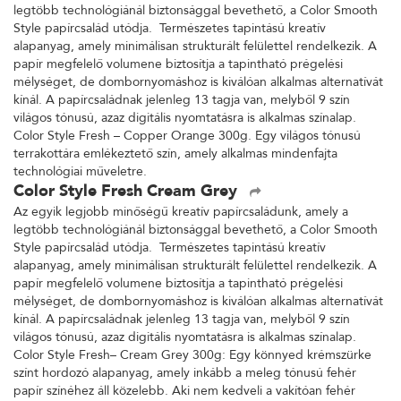
legtöbb technológiánál biztonsággal bevethető, a Color Smooth
Style papírcsalád utódja. Természetes tapintású kreatív
alapanyag, amely minimálisan strukturált felülettel rendelkezik. A
papír megfelelő volumene biztosítja a tapintható prégelési
mélységet, de dombornyomáshoz is kiválóan alkalmas alternatívát
kínál. A papírcsaládnak jelenleg 13 tagja van, melyből 9 szín
világos tónusú, azaz digitális nyomtatásra is alkalmas színalap.
Color Style Fresh – Copper Orange 300g. Egy világos tónusú
terrakottára emlékeztető szín, amely alkalmas mindenfajta
technológiai műveletre.
Color Style Fresh Cream Grey
Az egyik legjobb minőségű kreatív papírcsaládunk, amely a
legtöbb technológiánál biztonsággal bevethető, a Color Smooth
Style papírcsalád utódja. Természetes tapintású kreatív
alapanyag, amely minimálisan strukturált felülettel rendelkezik. A
papír megfelelő volumene biztosítja a tapintható prégelési
mélységet, de dombornyomáshoz is kiválóan alkalmas alternatívát
kínál. A papírcsaládnak jelenleg 13 tagja van, melyből 9 szín
világos tónusú, azaz digitális nyomtatásra is alkalmas színalap.
Color Style Fresh– Cream Grey 300g: Egy könnyed krémszürke
színt hordozó alapanyag, amely inkább a meleg tónusú fehér
papír színéhez áll közelebb. Aki nem kedveli a vakítóan fehér