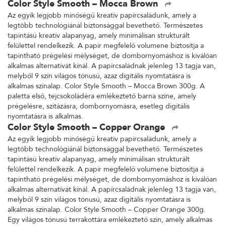
Color Style Smooth – Mocca Brown
Az egyik legjobb minőségű kreatív papírcsaládunk, amely a
legtöbb technológiánál biztonsággal bevethető. Természetes
tapintású kreatív alapanyag, amely minimálisan strukturált
felülettel rendelkezik. A papír megfelelő volumene biztosítja a
tapintható prégelési mélységet, de dombornyomáshoz is kiválóan
alkalmas alternatívát kínál. A papírcsaládnak jelenleg 13 tagja van,
melyből 9 szín világos tónusú, azaz digitális nyomtatásra is
alkalmas színalap. Color Style Smooth – Mocca Brown 300g. A
paletta első, tejcsokoládéra emlékeztető barna színe, amely
prégelésre, szitázásra, dombornyomásra, esetleg digitális
nyomtatásra is alkalmas.
Color Style Smooth – Copper Orange
Az egyik legjobb minőségű kreatív papírcsaládunk, amely a
legtöbb technológiánál biztonsággal bevethető. Természetes
tapintású kreatív alapanyag, amely minimálisan strukturált
felülettel rendelkezik. A papír megfelelő volumene biztosítja a
tapintható prégelési mélységet, de dombornyomáshoz is kiválóan
alkalmas alternatívát kínál. A papírcsaládnak jelenleg 13 tagja van,
melyből 9 szín világos tónusú, azaz digitális nyomtatásra is
alkalmas színalap. Color Style Smooth – Copper Orange 300g.
Egy világos tónusú terrakottára emlékeztető szín, amely alkalmas