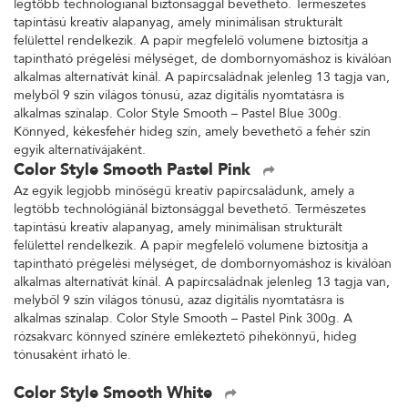
legtöbb technológiánál biztonsággal bevethető. Természetes
tapintású kreatív alapanyag, amely minimálisan strukturált
felülettel rendelkezik. A papír megfelelő volumene biztosítja a
tapintható prégelési mélységet, de dombornyomáshoz is kiválóan
alkalmas alternatívát kínál. A papírcsaládnak jelenleg 13 tagja van,
melyből 9 szín világos tónusú, azaz digitális nyomtatásra is
alkalmas színalap. Color Style Smooth – Pastel Blue 300g.
Könnyed, kékesfehér hideg szín, amely bevethető a fehér szín
egyik alternatívájaként.
Color Style Smooth Pastel Pink
Az egyik legjobb minőségű kreatív papírcsaládunk, amely a
legtöbb technológiánál biztonsággal bevethető. Természetes
tapintású kreatív alapanyag, amely minimálisan strukturált
felülettel rendelkezik. A papír megfelelő volumene biztosítja a
tapintható prégelési mélységet, de dombornyomáshoz is kiválóan
alkalmas alternatívát kínál. A papírcsaládnak jelenleg 13 tagja van,
melyből 9 szín világos tónusú, azaz digitális nyomtatásra is
alkalmas színalap. Color Style Smooth – Pastel Pink 300g. A
rózsakvarc könnyed színére emlékeztető pihekönnyű, hideg
tónusaként írható le.
Color Style Smooth White