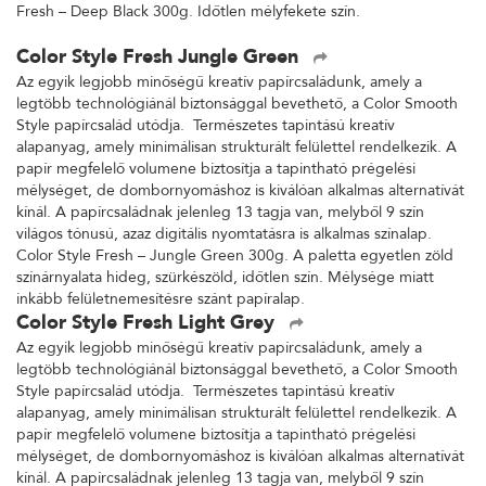
Fresh – Deep Black 300g. Időtlen mélyfekete szín.
Color Style Fresh Jungle Green
Az egyik legjobb minőségű kreatív papírcsaládunk, amely a
legtöbb technológiánál biztonsággal bevethető, a Color Smooth
Style papírcsalád utódja. Természetes tapintású kreatív
alapanyag, amely minimálisan strukturált felülettel rendelkezik. A
papír megfelelő volumene biztosítja a tapintható prégelési
mélységet, de dombornyomáshoz is kiválóan alkalmas alternatívát
kínál. A papírcsaládnak jelenleg 13 tagja van, melyből 9 szín
világos tónusú, azaz digitális nyomtatásra is alkalmas színalap.
Color Style Fresh – Jungle Green 300g. A paletta egyetlen zöld
színárnyalata hideg, szürkészöld, időtlen szín. Mélysége miatt
inkább felületnemesítésre szánt papíralap.
Color Style Fresh Light Grey
Az egyik legjobb minőségű kreatív papírcsaládunk, amely a
legtöbb technológiánál biztonsággal bevethető, a Color Smooth
Style papírcsalád utódja. Természetes tapintású kreatív
alapanyag, amely minimálisan strukturált felülettel rendelkezik. A
papír megfelelő volumene biztosítja a tapintható prégelési
mélységet, de dombornyomáshoz is kiválóan alkalmas alternatívát
kínál. A papírcsaládnak jelenleg 13 tagja van, melyből 9 szín