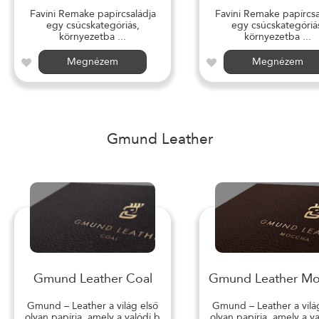
Favini Remake papírcsaládja
Favini Remake papírcsa
egy csúcskategóriás,
egy csúcskategóriá
környezetba ...
környezetba ...
Megnézem
Megnézem
Gmund Leather
Gmund Leather Coal
Gmund Leather M
Gmund – Leather a világ első
Gmund – Leather a vilá
olyan papírja, amely a valódi b
olyan papírja, amely a v