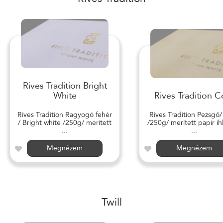
Rives Tradition Bright
White
Rives Tradition C
Rives Tradition Ragyogó fehér
Rives Tradition Pezsgő
/ Bright white /250g/ merített
/250g/ merített papír ihl
...
...
Megnézem
Megnézem
Twill