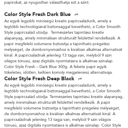
papírokat, az nyugodtan választhatja ezt a színt.
Color Style Fresh Dark Blue
Az egyik legjobb minőségű kreatív papírcsaládunk, amely a
legtöbb technológiánál biztonsággal bevethető, a Color Smooth
Style papírcsalád utódja. Természetes tapintású kreatív
alapanyag, amely minimálisan strukturált felülettel rendelkezik. A
papír megfelelő volumene biztosítja a tapintható prégelési
mélységet, de dombornyomáshoz is kiválóan alkalmas alternatívát
kínál. A papírcsaládnak jelenleg 13 tagja van, melyből 9 szín
világos tónusú, azaz digitális nyomtatásra is alkalmas színalap.
Color Style Fresh – Dark Blue 300g. A fekete papír egyik
tökéletes, időtlen, kellően komoly megjelenésű alternatívája.
Color Style Fresh Deep Black
Az egyik legjobb minőségű kreatív papírcsaládunk, amely a
legtöbb technológiánál biztonsággal bevethető, a Color Smooth
Style papírcsalád utódja. Természetes tapintású kreatív alapanyag,
amely minimálisan strukturált felülettel rendelkezik. A papír
megfelelő volumene biztosítja a tapintható prégelési mélységet,
de dombornyomáshoz is kiválóan alkalmas alternatívát kínál. A
papírcsaládnak jelenleg 13 tagja van, melyből 9 szín világos
tónusú, azaz digitális nyomtatásra is alkalmas színalap. Color Style