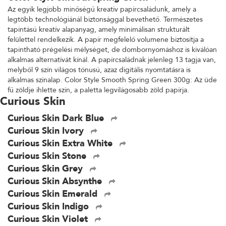
Az egyik legjobb minőségű kreatív papírcsaládunk, amely a
legtöbb technológiánál biztonsággal bevethető. Természetes
tapintású kreatív alapanyag, amely minimálisan strukturált
felülettel rendelkezik. A papír megfelelő volumene biztosítja a
tapintható prégelési mélységet, de dombornyomáshoz is kiválóan
alkalmas alternatívát kínál. A papírcsaládnak jelenleg 13 tagja van,
melyből 9 szín világos tónusú, azaz digitális nyomtatásra is
alkalmas színalap. Color Style Smooth Spring Green 300g: Az üde
fű zöldje ihlette szín, a paletta legvilágosabb zöld papírja.
Curious Skin
Curious Skin Dark Blue
Curious Skin Ivory
Curious Skin Extra White
Curious Skin Stone
Curious Skin Grey
Curious Skin Absynthe
Curious Skin Emerald
Curious Skin Indigo
Curious Skin Violet