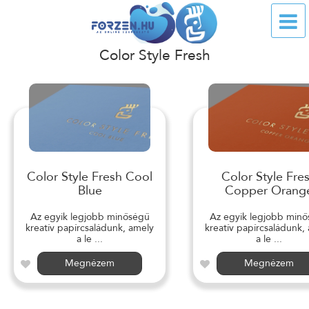
Color Style Fresh
Color Style Fresh Cool
Color Style Fre
Blue
Copper Orang
Az egyik legjobb minőségű
Az egyik legjobb min
kreatív papírcsaládunk, amely
kreatív papírcsaládunk,
a le ...
a le ...
Megnézem
Megnézem