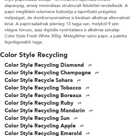
alapanyag, amely minimálisan strukturált felülettel rendelkezik. A
papír megfelelő volumene biztosítja a tapintható prégelési
mélységet, de dombornyomáshoz is kiválóan alkalmas alternatívát
kínál. A papírcsaládnak jelenleg 13 tagja van, melyből 9 szín
világos tónusú, azaz digitális nyomtatásra is alkalmas színalap.
Color Style Fresh White 300g: Melegfehér színű papír, a paletta
legvilágosabb tagja.
Color Style Recycling
Color Style Recycling Diamond
Color Style Recycling Champagne
Color Style Recycle Sahara
Color Style Recycling Tobacco
Color Style Recycling Boreaux
Color Style Recycling Ruby
Color Style Recycling Mandarin
Color Style Recycling Sun
Color Style Recycling Apple
Color Style Recycling Emerald