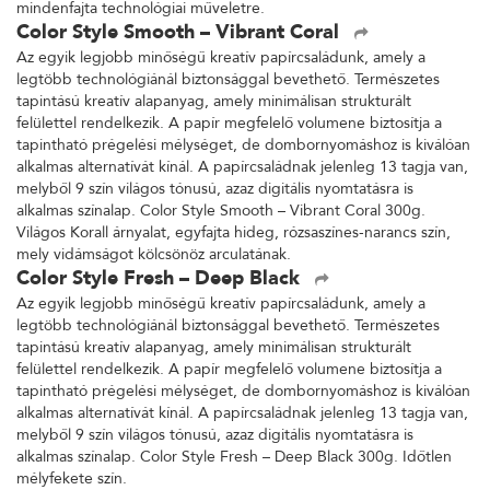
mindenfajta technológiai műveletre.
Color Style Smooth – Vibrant Coral
Az egyik legjobb minőségű kreatív papírcsaládunk, amely a
legtöbb technológiánál biztonsággal bevethető. Természetes
tapintású kreatív alapanyag, amely minimálisan strukturált
felülettel rendelkezik. A papír megfelelő volumene biztosítja a
tapintható prégelési mélységet, de dombornyomáshoz is kiválóan
alkalmas alternatívát kínál. A papírcsaládnak jelenleg 13 tagja van,
melyből 9 szín világos tónusú, azaz digitális nyomtatásra is
alkalmas színalap. Color Style Smooth – Vibrant Coral 300g.
Világos Korall árnyalat, egyfajta hideg, rózsaszínes-narancs szín,
mely vidámságot kölcsönöz arculatának.
Color Style Fresh – Deep Black
Az egyik legjobb minőségű kreatív papírcsaládunk, amely a
legtöbb technológiánál biztonsággal bevethető. Természetes
tapintású kreatív alapanyag, amely minimálisan strukturált
felülettel rendelkezik. A papír megfelelő volumene biztosítja a
tapintható prégelési mélységet, de dombornyomáshoz is kiválóan
alkalmas alternatívát kínál. A papírcsaládnak jelenleg 13 tagja van,
melyből 9 szín világos tónusú, azaz digitális nyomtatásra is
alkalmas színalap. Color Style Fresh – Deep Black 300g. Időtlen
mélyfekete szín.