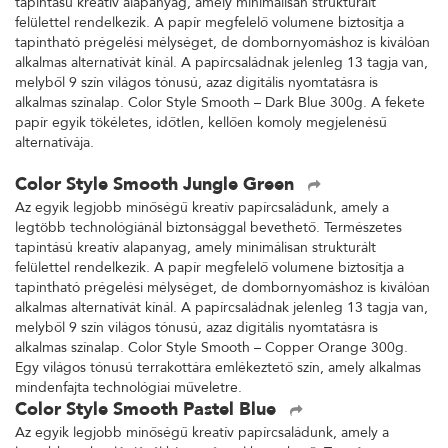
tapintású kreatív alapanyag, amely minimálisan strukturált
felülettel rendelkezik. A papír megfelelő volumene biztosítja a
tapintható prégelési mélységet, de dombornyomáshoz is kiválóan
alkalmas alternatívát kínál. A papírcsaládnak jelenleg 13 tagja van,
melyből 9 szín világos tónusú, azaz digitális nyomtatásra is
alkalmas színalap. Color Style Smooth – Dark Blue 300g. A fekete
papír egyik tökéletes, időtlen, kellően komoly megjelenésű
alternatívája.
Color Style Smooth Jungle Green
Az egyik legjobb minőségű kreatív papírcsaládunk, amely a
legtöbb technológiánál biztonsággal bevethető. Természetes
tapintású kreatív alapanyag, amely minimálisan strukturált
felülettel rendelkezik. A papír megfelelő volumene biztosítja a
tapintható prégelési mélységet, de dombornyomáshoz is kiválóan
alkalmas alternatívát kínál. A papírcsaládnak jelenleg 13 tagja van,
melyből 9 szín világos tónusú, azaz digitális nyomtatásra is
alkalmas színalap. Color Style Smooth – Copper Orange 300g.
Egy világos tónusú terrakottára emlékeztető szín, amely alkalmas
mindenfajta technológiai műveletre.
Color Style Smooth Pastel Blue
Az egyik legjobb minőségű kreatív papírcsaládunk, amely a