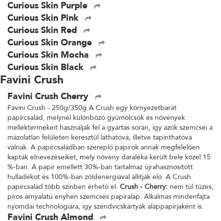
Curious Skin Purple
Curious Skin Pink
Curious Skin Red
Curious Skin Orange
Curious Skin Mocha
Curious Skin Black
Favini Crush
Favini Crush Cherry
Favini Crush - 250g/350g A Crush egy környezetbarát
papírcsalád, melynél különböző gyümölcsök és növények
melléktermékeit használják fel a gyártás során, így azok szemcséi a
mázolatlan felületen keresztül láthatóvá, illetve tapinthatóvá
válnak. A papírcsaládban szereplő papírok annak megfelelően
kapták elnevezéseiket, mely növény daráléka került bele közel 15
%-ban. A papír emellett 30%-ban tartalmaz újrahasznosított
hulladékot és 100%-ban zöldenergiával állítják elő. A Crush
papírcsalád több színben érhető el.
Crush - Cherry:
nem túl tüzes,
piros árnyalatú enyhén szemcsés papíralap. Alkalmas mindenfajta
nyomdai technológiára, így szendvicskártyák alappapírjaként is.
Favini Crush Almond