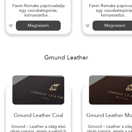
Favini Remake papírcsaládja
Favini Remake papírcsa
egy csúcskategóriás,
egy csúcskategóriá
környezetba ...
környezetba ...
Megnézem
Megnézem
Gmund Leather
Gmund Leather Coal
Gmund Leather M
Gmund – Leather a világ első
Gmund – Leather a vilá
olyan papírja, amely a valódi b
olyan papírja, amely a v