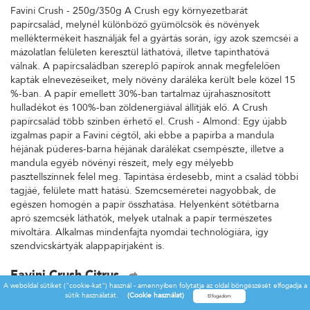
Favini Crush - 250g/350g A Crush egy környezetbarát
papírcsalád, melynél különböző gyümölcsök és növények
melléktermékeit használják fel a gyártás során, így azok szemcséi a
mázolatlan felületen keresztül láthatóvá, illetve tapinthatóvá
válnak. A papírcsaládban szereplő papírok annak megfelelően
kapták elnevezéseiket, mely növény daráléka került bele közel 15
%-ban. A papír emellett 30%-ban tartalmaz újrahasznosított
hulladékot és 100%-ban zöldenergiával állítják elő. A Crush
papírcsalád több színben érhető el. Crush - Almond: Egy újabb
izgalmas papír a Favini cégtől, aki ebbe a papírba a mandula
héjának púderes-barna héjának darálékat csempészte, illetve a
mandula egyéb növényi részeit, mely egy mélyebb
pasztellszínnek felel meg. Tapintása érdesebb, mint a család többi
tagjáé, felülete matt hatású. Szemcseméretei nagyobbak, de
egészen homogén a papír összhatása. Helyenként sötétbarna
apró szemcsék láthatók, melyek utalnak a papír természetes
mivoltára. Alkalmas mindenfajta nyomdai technológiára, így
szendvicskártyák alappapírjaként is.
Favini Crush Citrus
A weboldal sütiket ("cookie-kat") használ - amennyiben folytatja az oldal böngészését elfogadja a
Favini Crush - 250g/350g A Crush egy környezetbarát
sütik használatát.
(Cookie használat)
papírcsalád, melynél különböző gyümölcsök és növények