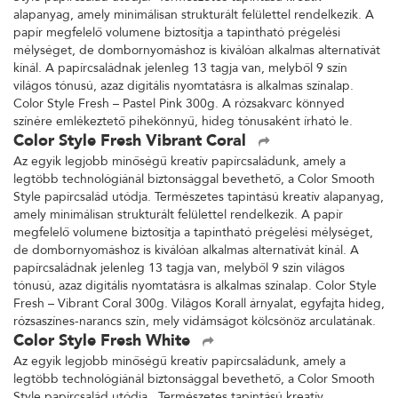
alapanyag, amely minimálisan strukturált felülettel rendelkezik. A
papír megfelelő volumene biztosítja a tapintható prégelési
mélységet, de dombornyomáshoz is kiválóan alkalmas alternatívát
kínál. A papírcsaládnak jelenleg 13 tagja van, melyből 9 szín
világos tónusú, azaz digitális nyomtatásra is alkalmas színalap.
Color Style Fresh – Pastel Pink 300g. A rózsakvarc könnyed
színére emlékeztető pihekönnyű, hideg tónusaként írható le.
Color Style Fresh Vibrant Coral
Az egyik legjobb minőségű kreatív papírcsaládunk, amely a
legtöbb technológiánál biztonsággal bevethető, a Color Smooth
Style papírcsalád utódja. Természetes tapintású kreatív alapanyag,
amely minimálisan strukturált felülettel rendelkezik. A papír
megfelelő volumene biztosítja a tapintható prégelési mélységet,
de dombornyomáshoz is kiválóan alkalmas alternatívát kínál. A
papírcsaládnak jelenleg 13 tagja van, melyből 9 szín világos
tónusú, azaz digitális nyomtatásra is alkalmas színalap. Color Style
Fresh – Vibrant Coral 300g. Világos Korall árnyalat, egyfajta hideg,
rózsaszínes-narancs szín, mely vidámságot kölcsönöz arculatának.
Color Style Fresh White
Az egyik legjobb minőségű kreatív papírcsaládunk, amely a
legtöbb technológiánál biztonsággal bevethető, a Color Smooth
Style papírcsalád utódja. Természetes tapintású kreatív