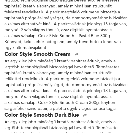
legtöbb technológiánál biztonsággal bevethető. Természetes
tapintású kreatív alapanyag, amely minimálisan strukturált
felülettel rendelkezik. A papír megfelelő volumene biztosítja a
tapintható prégelési mélységet, de dombornyomáshoz is kiválóan
alkalmas alternatívát kínál. A papírcsaládnak jelenleg 13 tagja van,
melyből 9 szín világos tónusú, azaz digitális nyomtatásra is
alkalmas színalap. Color Style Smooth – Pastel Blue 300g.
Könnyed, kékesfehér hideg szín, amely bevethető a fehér szín
egyik alternatívájaként.
Color Style Smooth Cream
Az egyik legjobb minőségű kreatív papírcsaládunk, amely a
legtöbb technológiánál biztonsággal bevethető. Természetes
tapintású kreatív alapanyag, amely minimálisan strukturált
felülettel rendelkezik. A papír megfelelő volumene biztosítja a
tapintható prégelési mélységet, de dombornyomáshoz is kiválóan
alkalmas alternatívát kínál. A papírcsaládnak jelenleg 13 tagja van,
melyből 9 szín világos tónusú, azaz digitális nyomtatásra is
alkalmas színalap. Color Style Smooth Cream 300g: Enyhén
sárgásfehér színű papír, a paletta egyik világos tónusú tagja.
Color Style Smooth Dark Blue
Az egyik legjobb minőségű kreatív papírcsaládunk, amely a
legtöbb technológiánál biztonsággal bevethető. Természetes