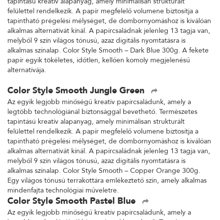
tapintású kreatív alapanyag, amely minimálisan strukturált
felülettel rendelkezik. A papír megfelelő volumene biztosítja a
tapintható prégelési mélységet, de dombornyomáshoz is kiválóan
alkalmas alternatívát kínál. A papírcsaládnak jelenleg 13 tagja van,
melyből 9 szín világos tónusú, azaz digitális nyomtatásra is
alkalmas színalap. Color Style Smooth – Dark Blue 300g. A fekete
papír egyik tökéletes, időtlen, kellően komoly megjelenésű
alternatívája.
Color Style Smooth Jungle Green
Az egyik legjobb minőségű kreatív papírcsaládunk, amely a
legtöbb technológiánál biztonsággal bevethető. Természetes
tapintású kreatív alapanyag, amely minimálisan strukturált
felülettel rendelkezik. A papír megfelelő volumene biztosítja a
tapintható prégelési mélységet, de dombornyomáshoz is kiválóan
alkalmas alternatívát kínál. A papírcsaládnak jelenleg 13 tagja van,
melyből 9 szín világos tónusú, azaz digitális nyomtatásra is
alkalmas színalap. Color Style Smooth – Copper Orange 300g.
Egy világos tónusú terrakottára emlékeztető szín, amely alkalmas
mindenfajta technológiai műveletre.
Color Style Smooth Pastel Blue
Az egyik legjobb minőségű kreatív papírcsaládunk, amely a