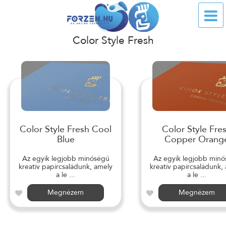
Color Style Fresh
Color Style Fresh Cool
Color Style Fre
Blue
Copper Orang
Az egyik legjobb minőségű
Az egyik legjobb min
kreatív papírcsaládunk, amely
kreatív papírcsaládunk,
a le ...
a le ...
Megnézem
Megnézem