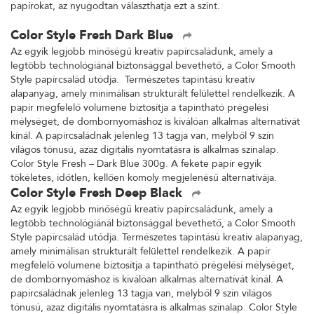
papírokat, az nyugodtan választhatja ezt a színt.
Color Style Fresh Dark Blue
Az egyik legjobb minőségű kreatív papírcsaládunk, amely a
legtöbb technológiánál biztonsággal bevethető, a Color Smooth
Style papírcsalád utódja. Természetes tapintású kreatív
alapanyag, amely minimálisan strukturált felülettel rendelkezik. A
papír megfelelő volumene biztosítja a tapintható prégelési
mélységet, de dombornyomáshoz is kiválóan alkalmas alternatívát
kínál. A papírcsaládnak jelenleg 13 tagja van, melyből 9 szín
világos tónusú, azaz digitális nyomtatásra is alkalmas színalap.
Color Style Fresh – Dark Blue 300g. A fekete papír egyik
tökéletes, időtlen, kellően komoly megjelenésű alternatívája.
Color Style Fresh Deep Black
Az egyik legjobb minőségű kreatív papírcsaládunk, amely a
legtöbb technológiánál biztonsággal bevethető, a Color Smooth
Style papírcsalád utódja. Természetes tapintású kreatív alapanyag,
amely minimálisan strukturált felülettel rendelkezik. A papír
megfelelő volumene biztosítja a tapintható prégelési mélységet,
de dombornyomáshoz is kiválóan alkalmas alternatívát kínál. A
papírcsaládnak jelenleg 13 tagja van, melyből 9 szín világos
tónusú, azaz digitális nyomtatásra is alkalmas színalap. Color Style