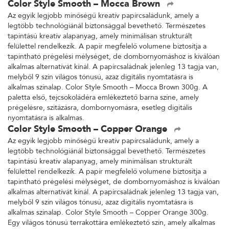
Color Style Smooth – Mocca Brown
Az egyik legjobb minőségű kreatív papírcsaládunk, amely a
legtöbb technológiánál biztonsággal bevethető. Természetes
tapintású kreatív alapanyag, amely minimálisan strukturált
felülettel rendelkezik. A papír megfelelő volumene biztosítja a
tapintható prégelési mélységet, de dombornyomáshoz is kiválóan
alkalmas alternatívát kínál. A papírcsaládnak jelenleg 13 tagja van,
melyből 9 szín világos tónusú, azaz digitális nyomtatásra is
alkalmas színalap. Color Style Smooth – Mocca Brown 300g. A
paletta első, tejcsokoládéra emlékeztető barna színe, amely
prégelésre, szitázásra, dombornyomásra, esetleg digitális
nyomtatásra is alkalmas.
Color Style Smooth – Copper Orange
Az egyik legjobb minőségű kreatív papírcsaládunk, amely a
legtöbb technológiánál biztonsággal bevethető. Természetes
tapintású kreatív alapanyag, amely minimálisan strukturált
felülettel rendelkezik. A papír megfelelő volumene biztosítja a
tapintható prégelési mélységet, de dombornyomáshoz is kiválóan
alkalmas alternatívát kínál. A papírcsaládnak jelenleg 13 tagja van,
melyből 9 szín világos tónusú, azaz digitális nyomtatásra is
alkalmas színalap. Color Style Smooth – Copper Orange 300g.
Egy világos tónusú terrakottára emlékeztető szín, amely alkalmas