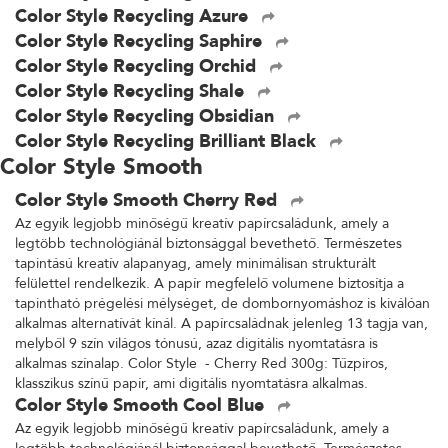
Color Style Recycling Azure
Color Style Recycling Saphire
Color Style Recycling Orchid
Color Style Recycling Shale
Color Style Recycling Obsidian
Color Style Recycling Brilliant Black
Color Style Smooth
Color Style Smooth Cherry Red
Az egyik legjobb minőségű kreatív papírcsaládunk, amely a
legtöbb technológiánál biztonsággal bevethető. Természetes
tapintású kreatív alapanyag, amely minimálisan strukturált
felülettel rendelkezik. A papír megfelelő volumene biztosítja a
tapintható prégelési mélységet, de dombornyomáshoz is kiválóan
alkalmas alternatívát kínál. A papírcsaládnak jelenleg 13 tagja van,
melyből 9 szín világos tónusú, azaz digitális nyomtatásra is
alkalmas színalap. Color Style - Cherry Red 300g: Tűzpiros,
klasszikus színű papír, ami digitális nyomtatásra alkalmas.
Color Style Smooth Cool Blue
Az egyik legjobb minőségű kreatív papírcsaládunk, amely a