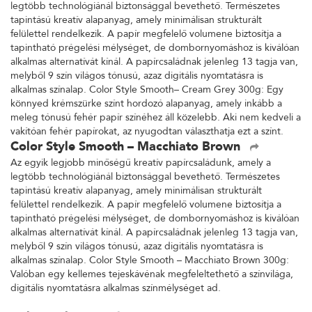
legtöbb technológiánál biztonsággal bevethető. Természetes
tapintású kreatív alapanyag, amely minimálisan strukturált
felülettel rendelkezik. A papír megfelelő volumene biztosítja a
tapintható prégelési mélységet, de dombornyomáshoz is kiválóan
alkalmas alternatívát kínál. A papírcsaládnak jelenleg 13 tagja van,
melyből 9 szín világos tónusú, azaz digitális nyomtatásra is
alkalmas színalap. Color Style Smooth– Cream Grey 300g: Egy
könnyed krémszürke színt hordozó alapanyag, amely inkább a
meleg tónusú fehér papír színéhez áll közelebb. Aki nem kedveli a
vakítóan fehér papírokat, az nyugodtan választhatja ezt a színt.
Color Style Smooth – Macchiato Brown
Az egyik legjobb minőségű kreatív papírcsaládunk, amely a
legtöbb technológiánál biztonsággal bevethető. Természetes
tapintású kreatív alapanyag, amely minimálisan strukturált
felülettel rendelkezik. A papír megfelelő volumene biztosítja a
tapintható prégelési mélységet, de dombornyomáshoz is kiválóan
alkalmas alternatívát kínál. A papírcsaládnak jelenleg 13 tagja van,
melyből 9 szín világos tónusú, azaz digitális nyomtatásra is
alkalmas színalap. Color Style Smooth – Macchiato Brown 300g:
Valóban egy kellemes tejeskávénak megfeleltethető a színvilága,
digitális nyomtatásra alkalmas színmélységet ad.