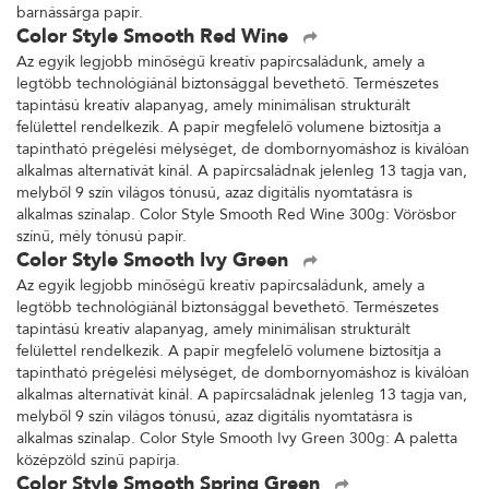
barnássárga papír.
Color Style Smooth Red Wine
Az egyik legjobb minőségű kreatív papírcsaládunk, amely a
legtöbb technológiánál biztonsággal bevethető. Természetes
tapintású kreatív alapanyag, amely minimálisan strukturált
felülettel rendelkezik. A papír megfelelő volumene biztosítja a
tapintható prégelési mélységet, de dombornyomáshoz is kiválóan
alkalmas alternatívát kínál. A papírcsaládnak jelenleg 13 tagja van,
melyből 9 szín világos tónusú, azaz digitális nyomtatásra is
alkalmas színalap. Color Style Smooth Red Wine 300g: Vörösbor
színű, mély tónusú papír.
Color Style Smooth Ivy Green
Az egyik legjobb minőségű kreatív papírcsaládunk, amely a
legtöbb technológiánál biztonsággal bevethető. Természetes
tapintású kreatív alapanyag, amely minimálisan strukturált
felülettel rendelkezik. A papír megfelelő volumene biztosítja a
tapintható prégelési mélységet, de dombornyomáshoz is kiválóan
alkalmas alternatívát kínál. A papírcsaládnak jelenleg 13 tagja van,
melyből 9 szín világos tónusú, azaz digitális nyomtatásra is
alkalmas színalap. Color Style Smooth Ivy Green 300g: A paletta
középzöld színű papírja.
Color Style Smooth Spring Green