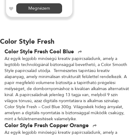
Megnézem
Color Style Fresh
Color Style Fresh Cool Blue
Az egyik legjobb minőségű kreatív papírcsaládunk, amely a
legtöbb technológiánál biztonsággal bevethető, a Color Smooth
Style papírcsalád utódja. Természetes tapintású kreatív
alapanyag, amely minimálisan strukturált felülettel rendelkezik. A
papír megfelelő volumene biztosítja a tapintható prégelési
mélységet, de dombornyomáshoz is kiválóan alkalmas alternatívát
kínál. A papírcsaládnak jelenleg 13 tagja van, melyből 9 szín
világos tónusú, azaz digitális nyomtatásra is alkalmas színalap.
Color Style Fresh – Cool Blue 300g. Világoskék hideg árnyalat,
amelyen a digitális nyomtatás is biztonsággal működik csakúgy,
mint a felületnemesítések valamelyike.
Color Style Fresh Copper Orange
Az egyik legjobb minőségű kreatív papírcsaládunk, amely a