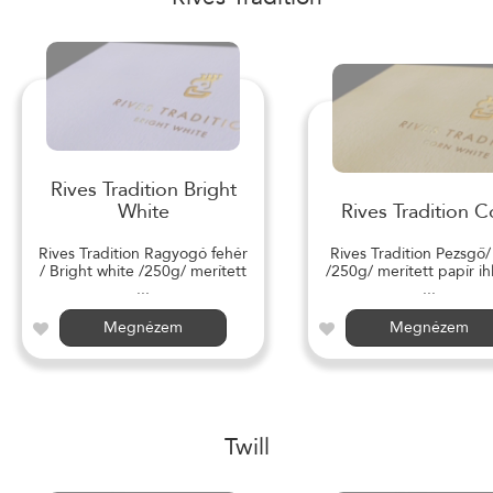
Rives Tradition Bright
White
Rives Tradition C
Rives Tradition Ragyogó fehér
Rives Tradition Pezsgő
/ Bright white /250g/ merített
/250g/ merített papír ihl
...
...
Megnézem
Megnézem
Twill