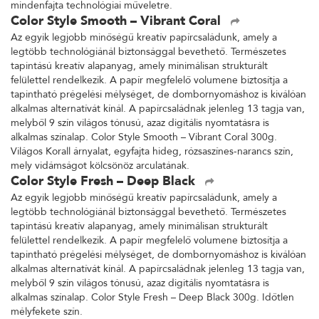
mindenfajta technológiai műveletre.
Color Style Smooth – Vibrant Coral
Az egyik legjobb minőségű kreatív papírcsaládunk, amely a
legtöbb technológiánál biztonsággal bevethető. Természetes
tapintású kreatív alapanyag, amely minimálisan strukturált
felülettel rendelkezik. A papír megfelelő volumene biztosítja a
tapintható prégelési mélységet, de dombornyomáshoz is kiválóan
alkalmas alternatívát kínál. A papírcsaládnak jelenleg 13 tagja van,
melyből 9 szín világos tónusú, azaz digitális nyomtatásra is
alkalmas színalap. Color Style Smooth – Vibrant Coral 300g.
Világos Korall árnyalat, egyfajta hideg, rózsaszínes-narancs szín,
mely vidámságot kölcsönöz arculatának.
Color Style Fresh – Deep Black
Az egyik legjobb minőségű kreatív papírcsaládunk, amely a
legtöbb technológiánál biztonsággal bevethető. Természetes
tapintású kreatív alapanyag, amely minimálisan strukturált
felülettel rendelkezik. A papír megfelelő volumene biztosítja a
tapintható prégelési mélységet, de dombornyomáshoz is kiválóan
alkalmas alternatívát kínál. A papírcsaládnak jelenleg 13 tagja van,
melyből 9 szín világos tónusú, azaz digitális nyomtatásra is
alkalmas színalap. Color Style Fresh – Deep Black 300g. Időtlen
mélyfekete szín.