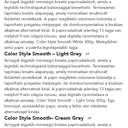
Az egyik legjobb minőségű kreatív papírcsaládunk, amely a
legtöbb technológiánál biztonsággal bevethető. Természetes
tapintású kreatív alapanyag, amely minimálisan strukturált
felülettel rendelkezik. A papír megfelelő volumene biztosítja a
tapintható prégelési mélységet, de dombornyomáshoz is kiválóan
alkalmas alternatívát kínál. A papírcsaládnak jelenleg 13 tagja van,
melyből 9 szín világos tónusú, azaz digitális nyomtatásra is
alkalmas színalap. Color Style Smooth White 300g: Melegfehér
színű papír, a paletta legvilágosabb tagja.
Color Style Smooth – Light Grey
Az egyik legjobb minőségű kreatív papírcsaládunk, amely a
legtöbb technológiánál biztonsággal bevethető. Természetes
tapintású kreatív alapanyag, amely minimálisan strukturált
felülettel rendelkezik. A papír megfelelő volumene biztosítja a
tapintható prégelési mélységet, de dombornyomáshoz is kiválóan
alkalmas alternatívát kínál. A papírcsaládnak jelenleg 13 tagja van,
melyből 9 szín világos tónusú, azaz digitális nyomtatásra is
alkalmas színalap. Color Style Smooth – Light Grey 300g: Egy
könnyed, szürkésfehér papír, amely a fehér szín tökéletes
alternatíváját kínálja.
Color Style Smooth– Cream Grey
Az egyik legjobb minőségű kreatív papírcsaládunk, amely a