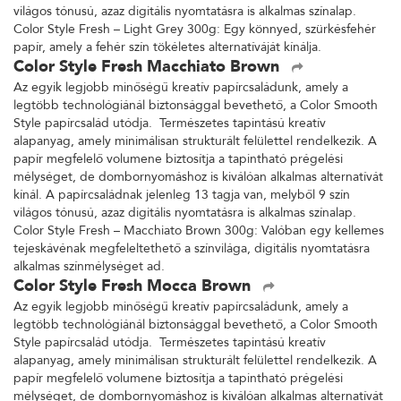
világos tónusú, azaz digitális nyomtatásra is alkalmas színalap.
Color Style Fresh – Light Grey 300g: Egy könnyed, szürkésfehér
papír, amely a fehér szín tökéletes alternatíváját kínálja.
Color Style Fresh Macchiato Brown
Az egyik legjobb minőségű kreatív papírcsaládunk, amely a
legtöbb technológiánál biztonsággal bevethető, a Color Smooth
Style papírcsalád utódja. Természetes tapintású kreatív
alapanyag, amely minimálisan strukturált felülettel rendelkezik. A
papír megfelelő volumene biztosítja a tapintható prégelési
mélységet, de dombornyomáshoz is kiválóan alkalmas alternatívát
kínál. A papírcsaládnak jelenleg 13 tagja van, melyből 9 szín
világos tónusú, azaz digitális nyomtatásra is alkalmas színalap.
Color Style Fresh – Macchiato Brown 300g: Valóban egy kellemes
tejeskávénak megfeleltethető a színvilága, digitális nyomtatásra
alkalmas színmélységet ad.
Color Style Fresh Mocca Brown
Az egyik legjobb minőségű kreatív papírcsaládunk, amely a
legtöbb technológiánál biztonsággal bevethető, a Color Smooth
Style papírcsalád utódja. Természetes tapintású kreatív
alapanyag, amely minimálisan strukturált felülettel rendelkezik. A
papír megfelelő volumene biztosítja a tapintható prégelési
mélységet, de dombornyomáshoz is kiválóan alkalmas alternatívát