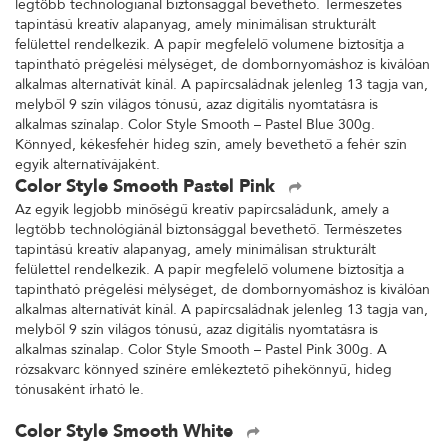
legtöbb technológiánál biztonsággal bevethető. Természetes
tapintású kreatív alapanyag, amely minimálisan strukturált
felülettel rendelkezik. A papír megfelelő volumene biztosítja a
tapintható prégelési mélységet, de dombornyomáshoz is kiválóan
alkalmas alternatívát kínál. A papírcsaládnak jelenleg 13 tagja van,
melyből 9 szín világos tónusú, azaz digitális nyomtatásra is
alkalmas színalap. Color Style Smooth – Pastel Blue 300g.
Könnyed, kékesfehér hideg szín, amely bevethető a fehér szín
egyik alternatívájaként.
Color Style Smooth Pastel Pink
Az egyik legjobb minőségű kreatív papírcsaládunk, amely a
legtöbb technológiánál biztonsággal bevethető. Természetes
tapintású kreatív alapanyag, amely minimálisan strukturált
felülettel rendelkezik. A papír megfelelő volumene biztosítja a
tapintható prégelési mélységet, de dombornyomáshoz is kiválóan
alkalmas alternatívát kínál. A papírcsaládnak jelenleg 13 tagja van,
melyből 9 szín világos tónusú, azaz digitális nyomtatásra is
alkalmas színalap. Color Style Smooth – Pastel Pink 300g. A
rózsakvarc könnyed színére emlékeztető pihekönnyű, hideg
tónusaként írható le.
Color Style Smooth White