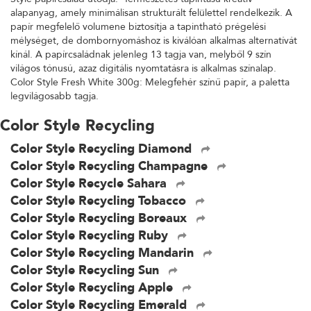
alapanyag, amely minimálisan strukturált felülettel rendelkezik. A
papír megfelelő volumene biztosítja a tapintható prégelési
mélységet, de dombornyomáshoz is kiválóan alkalmas alternatívát
kínál. A papírcsaládnak jelenleg 13 tagja van, melyből 9 szín
világos tónusú, azaz digitális nyomtatásra is alkalmas színalap.
Color Style Fresh White 300g: Melegfehér színű papír, a paletta
legvilágosabb tagja.
Color Style Recycling
Color Style Recycling Diamond
Color Style Recycling Champagne
Color Style Recycle Sahara
Color Style Recycling Tobacco
Color Style Recycling Boreaux
Color Style Recycling Ruby
Color Style Recycling Mandarin
Color Style Recycling Sun
Color Style Recycling Apple
Color Style Recycling Emerald