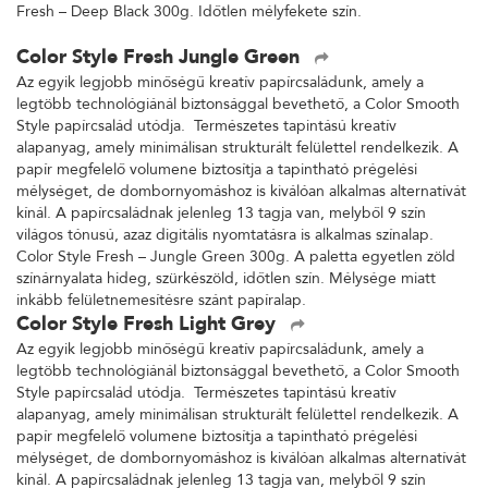
Fresh – Deep Black 300g. Időtlen mélyfekete szín.
Color Style Fresh Jungle Green
Az egyik legjobb minőségű kreatív papírcsaládunk, amely a
legtöbb technológiánál biztonsággal bevethető, a Color Smooth
Style papírcsalád utódja. Természetes tapintású kreatív
alapanyag, amely minimálisan strukturált felülettel rendelkezik. A
papír megfelelő volumene biztosítja a tapintható prégelési
mélységet, de dombornyomáshoz is kiválóan alkalmas alternatívát
kínál. A papírcsaládnak jelenleg 13 tagja van, melyből 9 szín
világos tónusú, azaz digitális nyomtatásra is alkalmas színalap.
Color Style Fresh – Jungle Green 300g. A paletta egyetlen zöld
színárnyalata hideg, szürkészöld, időtlen szín. Mélysége miatt
inkább felületnemesítésre szánt papíralap.
Color Style Fresh Light Grey
Az egyik legjobb minőségű kreatív papírcsaládunk, amely a
legtöbb technológiánál biztonsággal bevethető, a Color Smooth
Style papírcsalád utódja. Természetes tapintású kreatív
alapanyag, amely minimálisan strukturált felülettel rendelkezik. A
papír megfelelő volumene biztosítja a tapintható prégelési
mélységet, de dombornyomáshoz is kiválóan alkalmas alternatívát
kínál. A papírcsaládnak jelenleg 13 tagja van, melyből 9 szín