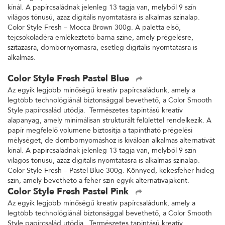
kínál. A papírcsaládnak jelenleg 13 tagja van, melyből 9 szín
világos tónusú, azaz digitális nyomtatásra is alkalmas színalap.
Color Style Fresh – Mocca Brown 300g. A paletta első,
tejcsokoládéra emlékeztető barna színe, amely prégelésre,
szitázásra, dombornyomásra, esetleg digitális nyomtatásra is
alkalmas.
Color Style Fresh Pastel Blue
Az egyik legjobb minőségű kreatív papírcsaládunk, amely a
legtöbb technológiánál biztonsággal bevethető, a Color Smooth
Style papírcsalád utódja. Természetes tapintású kreatív
alapanyag, amely minimálisan strukturált felülettel rendelkezik. A
papír megfelelő volumene biztosítja a tapintható prégelési
mélységet, de dombornyomáshoz is kiválóan alkalmas alternatívát
kínál. A papírcsaládnak jelenleg 13 tagja van, melyből 9 szín
világos tónusú, azaz digitális nyomtatásra is alkalmas színalap.
Color Style Fresh – Pastel Blue 300g. Könnyed, kékesfehér hideg
szín, amely bevethető a fehér szín egyik alternatívájaként.
Color Style Fresh Pastel Pink
Az egyik legjobb minőségű kreatív papírcsaládunk, amely a
legtöbb technológiánál biztonsággal bevethető, a Color Smooth
Style papírcsalád utódja. Természetes tapintású kreatív