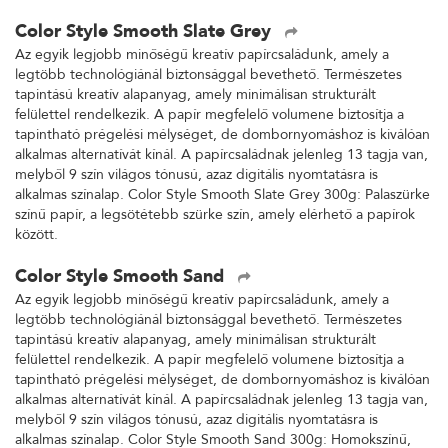
Color Style Smooth Slate Grey
Az egyik legjobb minőségű kreatív papírcsaládunk, amely a
legtöbb technológiánál biztonsággal bevethető. Természetes
tapintású kreatív alapanyag, amely minimálisan strukturált
felülettel rendelkezik. A papír megfelelő volumene biztosítja a
tapintható prégelési mélységet, de dombornyomáshoz is kiválóan
alkalmas alternatívát kínál. A papírcsaládnak jelenleg 13 tagja van,
melyből 9 szín világos tónusú, azaz digitális nyomtatásra is
alkalmas színalap. Color Style Smooth Slate Grey 300g: Palaszürke
színű papír, a legsötétebb szürke szín, amely elérhető a papírok
között.
Color Style Smooth Sand
Az egyik legjobb minőségű kreatív papírcsaládunk, amely a
legtöbb technológiánál biztonsággal bevethető. Természetes
tapintású kreatív alapanyag, amely minimálisan strukturált
felülettel rendelkezik. A papír megfelelő volumene biztosítja a
tapintható prégelési mélységet, de dombornyomáshoz is kiválóan
alkalmas alternatívát kínál. A papírcsaládnak jelenleg 13 tagja van,
melyből 9 szín világos tónusú, azaz digitális nyomtatásra is
alkalmas színalap. Color Style Smooth Sand 300g: Homokszínű,