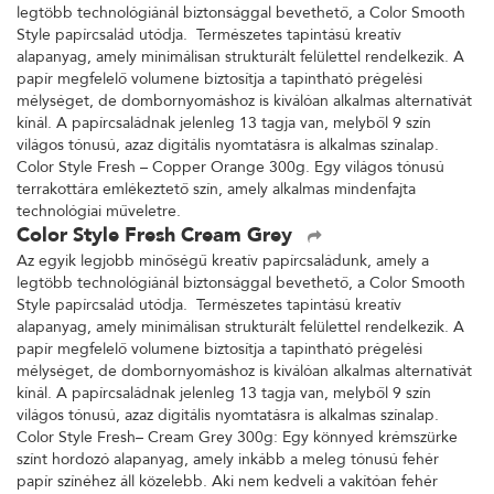
legtöbb technológiánál biztonsággal bevethető, a Color Smooth
Style papírcsalád utódja. Természetes tapintású kreatív
alapanyag, amely minimálisan strukturált felülettel rendelkezik. A
papír megfelelő volumene biztosítja a tapintható prégelési
mélységet, de dombornyomáshoz is kiválóan alkalmas alternatívát
kínál. A papírcsaládnak jelenleg 13 tagja van, melyből 9 szín
világos tónusú, azaz digitális nyomtatásra is alkalmas színalap.
Color Style Fresh – Copper Orange 300g. Egy világos tónusú
terrakottára emlékeztető szín, amely alkalmas mindenfajta
technológiai műveletre.
Color Style Fresh Cream Grey
Az egyik legjobb minőségű kreatív papírcsaládunk, amely a
legtöbb technológiánál biztonsággal bevethető, a Color Smooth
Style papírcsalád utódja. Természetes tapintású kreatív
alapanyag, amely minimálisan strukturált felülettel rendelkezik. A
papír megfelelő volumene biztosítja a tapintható prégelési
mélységet, de dombornyomáshoz is kiválóan alkalmas alternatívát
kínál. A papírcsaládnak jelenleg 13 tagja van, melyből 9 szín
világos tónusú, azaz digitális nyomtatásra is alkalmas színalap.
Color Style Fresh– Cream Grey 300g: Egy könnyed krémszürke
színt hordozó alapanyag, amely inkább a meleg tónusú fehér
papír színéhez áll közelebb. Aki nem kedveli a vakítóan fehér