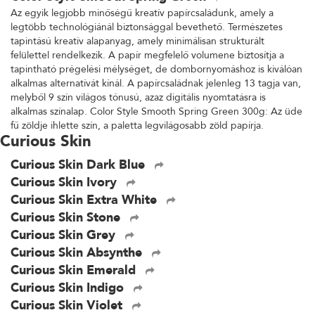
Az egyik legjobb minőségű kreatív papírcsaládunk, amely a
legtöbb technológiánál biztonsággal bevethető. Természetes
tapintású kreatív alapanyag, amely minimálisan strukturált
felülettel rendelkezik. A papír megfelelő volumene biztosítja a
tapintható prégelési mélységet, de dombornyomáshoz is kiválóan
alkalmas alternatívát kínál. A papírcsaládnak jelenleg 13 tagja van,
melyből 9 szín világos tónusú, azaz digitális nyomtatásra is
alkalmas színalap. Color Style Smooth Spring Green 300g: Az üde
fű zöldje ihlette szín, a paletta legvilágosabb zöld papírja.
Curious Skin
Curious Skin Dark Blue
Curious Skin Ivory
Curious Skin Extra White
Curious Skin Stone
Curious Skin Grey
Curious Skin Absynthe
Curious Skin Emerald
Curious Skin Indigo
Curious Skin Violet