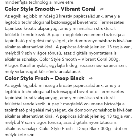
mindenfajta technológiai műveletre.
Color Style Smooth – Vibrant Coral
Az egyik legjobb minőségű kreatív papírcsaládunk, amely a
legtöbb technológiánál biztonsággal bevethető. Természetes
tapintású kreatív alapanyag, amely minimálisan strukturált
felülettel rendelkezik. A papír megfelelő volumene biztosítja a
tapintható prégelési mélységet, de dombornyomáshoz is kiválóan
alkalmas alternatívát kínál. A papírcsaládnak jelenleg 13 tagja van,
melyből 9 szín világos tónusú, azaz digitális nyomtatásra is
alkalmas színalap. Color Style Smooth – Vibrant Coral 300g.
Világos Korall árnyalat, egyfajta hideg, rózsaszínes-narancs szín,
mely vidámságot kölcsönöz arculatának.
Color Style Fresh – Deep Black
Az egyik legjobb minőségű kreatív papírcsaládunk, amely a
legtöbb technológiánál biztonsággal bevethető. Természetes
tapintású kreatív alapanyag, amely minimálisan strukturált
felülettel rendelkezik. A papír megfelelő volumene biztosítja a
tapintható prégelési mélységet, de dombornyomáshoz is kiválóan
alkalmas alternatívát kínál. A papírcsaládnak jelenleg 13 tagja van,
melyből 9 szín világos tónusú, azaz digitális nyomtatásra is
alkalmas színalap. Color Style Fresh – Deep Black 300g. Időtlen
mélyfekete szín.