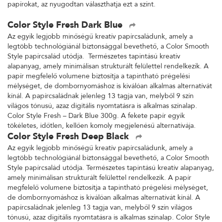
papírokat, az nyugodtan választhatja ezt a színt.
Color Style Fresh Dark Blue
Az egyik legjobb minőségű kreatív papírcsaládunk, amely a
legtöbb technológiánál biztonsággal bevethető, a Color Smooth
Style papírcsalád utódja. Természetes tapintású kreatív
alapanyag, amely minimálisan strukturált felülettel rendelkezik. A
papír megfelelő volumene biztosítja a tapintható prégelési
mélységet, de dombornyomáshoz is kiválóan alkalmas alternatívát
kínál. A papírcsaládnak jelenleg 13 tagja van, melyből 9 szín
világos tónusú, azaz digitális nyomtatásra is alkalmas színalap.
Color Style Fresh – Dark Blue 300g. A fekete papír egyik
tökéletes, időtlen, kellően komoly megjelenésű alternatívája.
Color Style Fresh Deep Black
Az egyik legjobb minőségű kreatív papírcsaládunk, amely a
legtöbb technológiánál biztonsággal bevethető, a Color Smooth
Style papírcsalád utódja. Természetes tapintású kreatív alapanyag,
amely minimálisan strukturált felülettel rendelkezik. A papír
megfelelő volumene biztosítja a tapintható prégelési mélységet,
de dombornyomáshoz is kiválóan alkalmas alternatívát kínál. A
papírcsaládnak jelenleg 13 tagja van, melyből 9 szín világos
tónusú, azaz digitális nyomtatásra is alkalmas színalap. Color Style