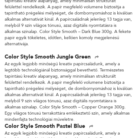
tapintású kreatív alapanyag, amely minimálisan strukturált
felülettel rendelkezik. A papír megfelelő volumene biztosítja a
tapintható prégelési mélységet, de dombornyomáshoz is kiválóan
alkalmas alternatívát kínál. A papírcsaládnak jelenleg 13 tagja van,
melyből 9 szín világos tónusú, azaz digitális nyomtatásra is
alkalmas színalap. Color Style Smooth – Dark Blue 300g. A fekete
papír egyik tökéletes, időtlen, kellően komoly megjelenésű
alternatívája.
Color Style Smooth Jungle Green
Az egyik legjobb minőségű kreatív papírcsaládunk, amely a
legtöbb technológiánál biztonsággal bevethető. Természetes
tapintású kreatív alapanyag, amely minimálisan strukturált
felülettel rendelkezik. A papír megfelelő volumene biztosítja a
tapintható prégelési mélységet, de dombornyomáshoz is kiválóan
alkalmas alternatívát kínál. A papírcsaládnak jelenleg 13 tagja van,
melyből 9 szín világos tónusú, azaz digitális nyomtatásra is
alkalmas színalap. Color Style Smooth – Copper Orange 300g.
Egy világos tónusú terrakottára emlékeztető szín, amely alkalmas
mindenfajta technológiai műveletre.
Color Style Smooth Pastel Blue
Az egyik legjobb minőségű kreatív papírcsaládunk, amely a