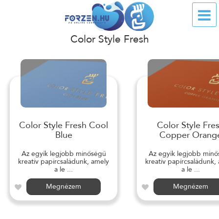
Color Style Fresh
Color Style Fresh Cool
Color Style Fre
Blue
Copper Orang
Az egyik legjobb minőségű
Az egyik legjobb min
kreatív papírcsaládunk, amely
kreatív papírcsaládunk,
a le ...
a le ...
Megnézem
Megnézem