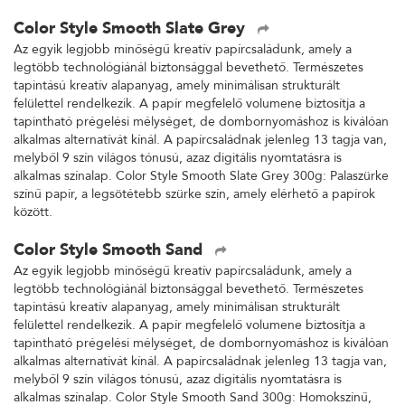
Color Style Smooth Slate Grey
Az egyik legjobb minőségű kreatív papírcsaládunk, amely a
legtöbb technológiánál biztonsággal bevethető. Természetes
tapintású kreatív alapanyag, amely minimálisan strukturált
felülettel rendelkezik. A papír megfelelő volumene biztosítja a
tapintható prégelési mélységet, de dombornyomáshoz is kiválóan
alkalmas alternatívát kínál. A papírcsaládnak jelenleg 13 tagja van,
melyből 9 szín világos tónusú, azaz digitális nyomtatásra is
alkalmas színalap. Color Style Smooth Slate Grey 300g: Palaszürke
színű papír, a legsötétebb szürke szín, amely elérhető a papírok
között.
Color Style Smooth Sand
Az egyik legjobb minőségű kreatív papírcsaládunk, amely a
legtöbb technológiánál biztonsággal bevethető. Természetes
tapintású kreatív alapanyag, amely minimálisan strukturált
felülettel rendelkezik. A papír megfelelő volumene biztosítja a
tapintható prégelési mélységet, de dombornyomáshoz is kiválóan
alkalmas alternatívát kínál. A papírcsaládnak jelenleg 13 tagja van,
melyből 9 szín világos tónusú, azaz digitális nyomtatásra is
alkalmas színalap. Color Style Smooth Sand 300g: Homokszínű,