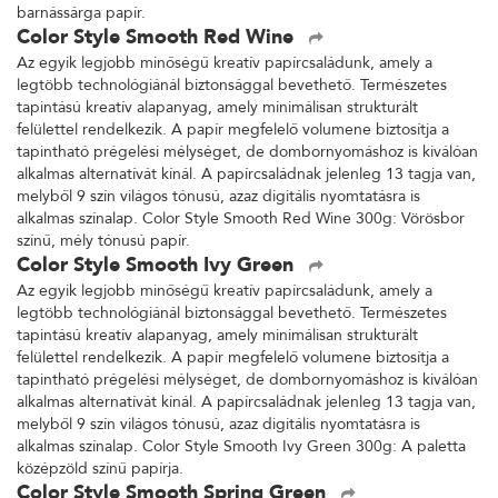
barnássárga papír.
Color Style Smooth Red Wine
Az egyik legjobb minőségű kreatív papírcsaládunk, amely a
legtöbb technológiánál biztonsággal bevethető. Természetes
tapintású kreatív alapanyag, amely minimálisan strukturált
felülettel rendelkezik. A papír megfelelő volumene biztosítja a
tapintható prégelési mélységet, de dombornyomáshoz is kiválóan
alkalmas alternatívát kínál. A papírcsaládnak jelenleg 13 tagja van,
melyből 9 szín világos tónusú, azaz digitális nyomtatásra is
alkalmas színalap. Color Style Smooth Red Wine 300g: Vörösbor
színű, mély tónusú papír.
Color Style Smooth Ivy Green
Az egyik legjobb minőségű kreatív papírcsaládunk, amely a
legtöbb technológiánál biztonsággal bevethető. Természetes
tapintású kreatív alapanyag, amely minimálisan strukturált
felülettel rendelkezik. A papír megfelelő volumene biztosítja a
tapintható prégelési mélységet, de dombornyomáshoz is kiválóan
alkalmas alternatívát kínál. A papírcsaládnak jelenleg 13 tagja van,
melyből 9 szín világos tónusú, azaz digitális nyomtatásra is
alkalmas színalap. Color Style Smooth Ivy Green 300g: A paletta
középzöld színű papírja.
Color Style Smooth Spring Green