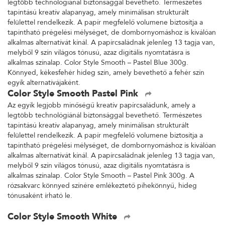
legtöbb technológiánál biztonsággal bevethető. Természetes
tapintású kreatív alapanyag, amely minimálisan strukturált
felülettel rendelkezik. A papír megfelelő volumene biztosítja a
tapintható prégelési mélységet, de dombornyomáshoz is kiválóan
alkalmas alternatívát kínál. A papírcsaládnak jelenleg 13 tagja van,
melyből 9 szín világos tónusú, azaz digitális nyomtatásra is
alkalmas színalap. Color Style Smooth – Pastel Blue 300g.
Könnyed, kékesfehér hideg szín, amely bevethető a fehér szín
egyik alternatívájaként.
Color Style Smooth Pastel Pink
Az egyik legjobb minőségű kreatív papírcsaládunk, amely a
legtöbb technológiánál biztonsággal bevethető. Természetes
tapintású kreatív alapanyag, amely minimálisan strukturált
felülettel rendelkezik. A papír megfelelő volumene biztosítja a
tapintható prégelési mélységet, de dombornyomáshoz is kiválóan
alkalmas alternatívát kínál. A papírcsaládnak jelenleg 13 tagja van,
melyből 9 szín világos tónusú, azaz digitális nyomtatásra is
alkalmas színalap. Color Style Smooth – Pastel Pink 300g. A
rózsakvarc könnyed színére emlékeztető pihekönnyű, hideg
tónusaként írható le.
Color Style Smooth White