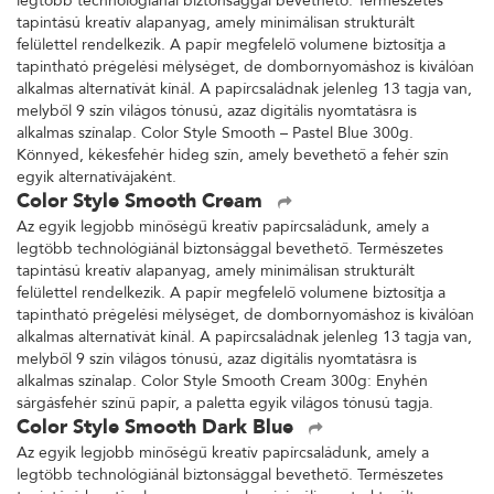
legtöbb technológiánál biztonsággal bevethető. Természetes
tapintású kreatív alapanyag, amely minimálisan strukturált
felülettel rendelkezik. A papír megfelelő volumene biztosítja a
tapintható prégelési mélységet, de dombornyomáshoz is kiválóan
alkalmas alternatívát kínál. A papírcsaládnak jelenleg 13 tagja van,
melyből 9 szín világos tónusú, azaz digitális nyomtatásra is
alkalmas színalap. Color Style Smooth – Pastel Blue 300g.
Könnyed, kékesfehér hideg szín, amely bevethető a fehér szín
egyik alternatívájaként.
Color Style Smooth Cream
Az egyik legjobb minőségű kreatív papírcsaládunk, amely a
legtöbb technológiánál biztonsággal bevethető. Természetes
tapintású kreatív alapanyag, amely minimálisan strukturált
felülettel rendelkezik. A papír megfelelő volumene biztosítja a
tapintható prégelési mélységet, de dombornyomáshoz is kiválóan
alkalmas alternatívát kínál. A papírcsaládnak jelenleg 13 tagja van,
melyből 9 szín világos tónusú, azaz digitális nyomtatásra is
alkalmas színalap. Color Style Smooth Cream 300g: Enyhén
sárgásfehér színű papír, a paletta egyik világos tónusú tagja.
Color Style Smooth Dark Blue
Az egyik legjobb minőségű kreatív papírcsaládunk, amely a
legtöbb technológiánál biztonsággal bevethető. Természetes