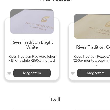
Rives Tradition Bright
White
Rives Tradition C
Rives Tradition Ragyogó fehér
Rives Tradition Pezsgő
/ Bright white /250g/ merített
/250g/ merített papír ihl
...
...
Megnézem
Megnézem
Twill