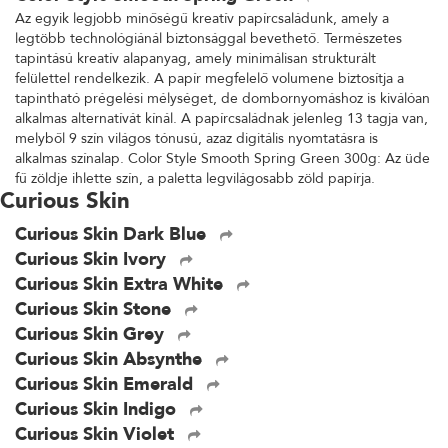
Az egyik legjobb minőségű kreatív papírcsaládunk, amely a
legtöbb technológiánál biztonsággal bevethető. Természetes
tapintású kreatív alapanyag, amely minimálisan strukturált
felülettel rendelkezik. A papír megfelelő volumene biztosítja a
tapintható prégelési mélységet, de dombornyomáshoz is kiválóan
alkalmas alternatívát kínál. A papírcsaládnak jelenleg 13 tagja van,
melyből 9 szín világos tónusú, azaz digitális nyomtatásra is
alkalmas színalap. Color Style Smooth Spring Green 300g: Az üde
fű zöldje ihlette szín, a paletta legvilágosabb zöld papírja.
Curious Skin
Curious Skin Dark Blue
Curious Skin Ivory
Curious Skin Extra White
Curious Skin Stone
Curious Skin Grey
Curious Skin Absynthe
Curious Skin Emerald
Curious Skin Indigo
Curious Skin Violet