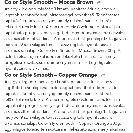
Color Style Smooth – Mocca Brown
Az egyik legjobb minőségű kreatív papírcsaládunk, amely a
legtöbb technológiánál biztonsággal bevethető. Természetes
tapintású kreatív alapanyag, amely minimálisan strukturált
felülettel rendelkezik. A papír megfelelő volumene biztosítja a
tapintható prégelési mélységet, de dombornyomáshoz is kiválóan
alkalmas alternatívát kínál. A papírcsaládnak jelenleg 13 tagja van,
melyből 9 szín világos tónusú, azaz digitális nyomtatásra is
alkalmas színalap. Color Style Smooth – Mocca Brown 300g. A
paletta első, tejcsokoládéra emlékeztető barna színe, amely
prégelésre, szitázásra, dombornyomásra, esetleg digitális
nyomtatásra is alkalmas.
Color Style Smooth – Copper Orange
Az egyik legjobb minőségű kreatív papírcsaládunk, amely a
legtöbb technológiánál biztonsággal bevethető. Természetes
tapintású kreatív alapanyag, amely minimálisan strukturált
felülettel rendelkezik. A papír megfelelő volumene biztosítja a
tapintható prégelési mélységet, de dombornyomáshoz is kiválóan
alkalmas alternatívát kínál. A papírcsaládnak jelenleg 13 tagja van,
melyből 9 szín világos tónusú, azaz digitális nyomtatásra is
alkalmas színalap. Color Style Smooth – Copper Orange 300g.
Egy világos tónusú terrakottára emlékeztető szín, amely alkalmas