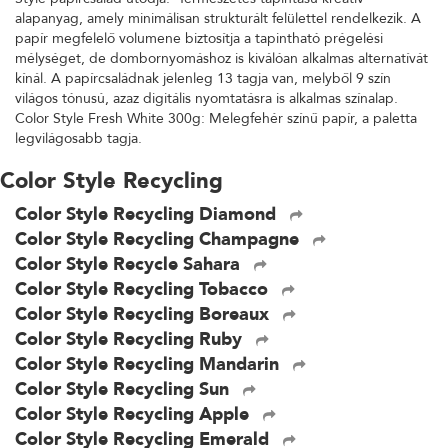
alapanyag, amely minimálisan strukturált felülettel rendelkezik. A
papír megfelelő volumene biztosítja a tapintható prégelési
mélységet, de dombornyomáshoz is kiválóan alkalmas alternatívát
kínál. A papírcsaládnak jelenleg 13 tagja van, melyből 9 szín
világos tónusú, azaz digitális nyomtatásra is alkalmas színalap.
Color Style Fresh White 300g: Melegfehér színű papír, a paletta
legvilágosabb tagja.
Color Style Recycling
Color Style Recycling Diamond
Color Style Recycling Champagne
Color Style Recycle Sahara
Color Style Recycling Tobacco
Color Style Recycling Boreaux
Color Style Recycling Ruby
Color Style Recycling Mandarin
Color Style Recycling Sun
Color Style Recycling Apple
Color Style Recycling Emerald