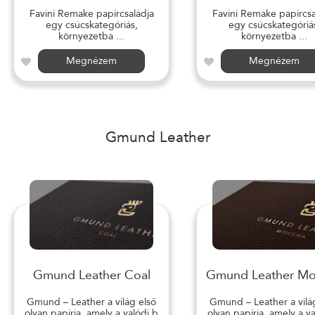
Favini Remake papírcsaládja
Favini Remake papírcsa
egy csúcskategóriás,
egy csúcskategóriá
környezetba ...
környezetba ...
Megnézem
Megnézem
Gmund Leather
Gmund Leather Coal
Gmund Leather M
Gmund – Leather a világ első
Gmund – Leather a vilá
olyan papírja, amely a valódi b
olyan papírja, amely a v