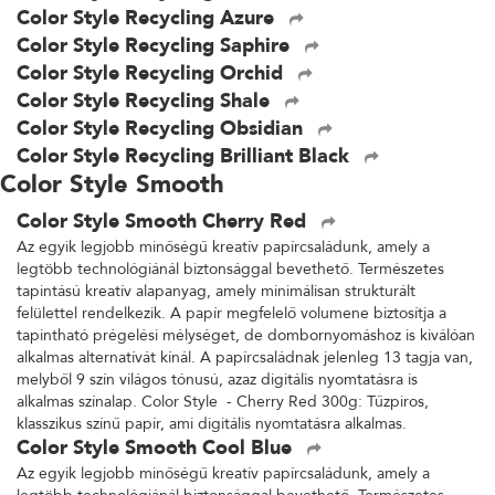
Color Style Recycling Azure
Color Style Recycling Saphire
Color Style Recycling Orchid
Color Style Recycling Shale
Color Style Recycling Obsidian
Color Style Recycling Brilliant Black
Color Style Smooth
Color Style Smooth Cherry Red
Az egyik legjobb minőségű kreatív papírcsaládunk, amely a
legtöbb technológiánál biztonsággal bevethető. Természetes
tapintású kreatív alapanyag, amely minimálisan strukturált
felülettel rendelkezik. A papír megfelelő volumene biztosítja a
tapintható prégelési mélységet, de dombornyomáshoz is kiválóan
alkalmas alternatívát kínál. A papírcsaládnak jelenleg 13 tagja van,
melyből 9 szín világos tónusú, azaz digitális nyomtatásra is
alkalmas színalap. Color Style - Cherry Red 300g: Tűzpiros,
klasszikus színű papír, ami digitális nyomtatásra alkalmas.
Color Style Smooth Cool Blue
Az egyik legjobb minőségű kreatív papírcsaládunk, amely a