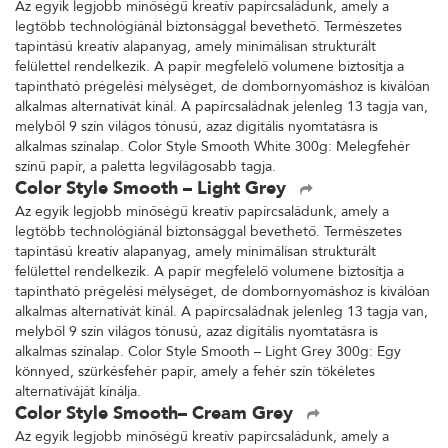
Az egyik legjobb minőségű kreatív papírcsaládunk, amely a
legtöbb technológiánál biztonsággal bevethető. Természetes
tapintású kreatív alapanyag, amely minimálisan strukturált
felülettel rendelkezik. A papír megfelelő volumene biztosítja a
tapintható prégelési mélységet, de dombornyomáshoz is kiválóan
alkalmas alternatívát kínál. A papírcsaládnak jelenleg 13 tagja van,
melyből 9 szín világos tónusú, azaz digitális nyomtatásra is
alkalmas színalap. Color Style Smooth White 300g: Melegfehér
színű papír, a paletta legvilágosabb tagja.
Color Style Smooth – Light Grey
Az egyik legjobb minőségű kreatív papírcsaládunk, amely a
legtöbb technológiánál biztonsággal bevethető. Természetes
tapintású kreatív alapanyag, amely minimálisan strukturált
felülettel rendelkezik. A papír megfelelő volumene biztosítja a
tapintható prégelési mélységet, de dombornyomáshoz is kiválóan
alkalmas alternatívát kínál. A papírcsaládnak jelenleg 13 tagja van,
melyből 9 szín világos tónusú, azaz digitális nyomtatásra is
alkalmas színalap. Color Style Smooth – Light Grey 300g: Egy
könnyed, szürkésfehér papír, amely a fehér szín tökéletes
alternatíváját kínálja.
Color Style Smooth– Cream Grey
Az egyik legjobb minőségű kreatív papírcsaládunk, amely a