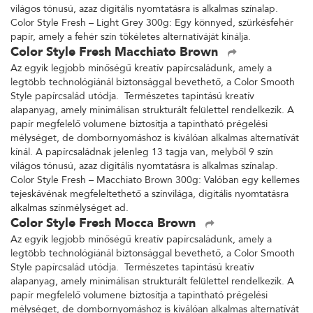
világos tónusú, azaz digitális nyomtatásra is alkalmas színalap.
Color Style Fresh – Light Grey 300g: Egy könnyed, szürkésfehér
papír, amely a fehér szín tökéletes alternatíváját kínálja.
Color Style Fresh Macchiato Brown
Az egyik legjobb minőségű kreatív papírcsaládunk, amely a
legtöbb technológiánál biztonsággal bevethető, a Color Smooth
Style papírcsalád utódja. Természetes tapintású kreatív
alapanyag, amely minimálisan strukturált felülettel rendelkezik. A
papír megfelelő volumene biztosítja a tapintható prégelési
mélységet, de dombornyomáshoz is kiválóan alkalmas alternatívát
kínál. A papírcsaládnak jelenleg 13 tagja van, melyből 9 szín
világos tónusú, azaz digitális nyomtatásra is alkalmas színalap.
Color Style Fresh – Macchiato Brown 300g: Valóban egy kellemes
tejeskávénak megfeleltethető a színvilága, digitális nyomtatásra
alkalmas színmélységet ad.
Color Style Fresh Mocca Brown
Az egyik legjobb minőségű kreatív papírcsaládunk, amely a
legtöbb technológiánál biztonsággal bevethető, a Color Smooth
Style papírcsalád utódja. Természetes tapintású kreatív
alapanyag, amely minimálisan strukturált felülettel rendelkezik. A
papír megfelelő volumene biztosítja a tapintható prégelési
mélységet, de dombornyomáshoz is kiválóan alkalmas alternatívát