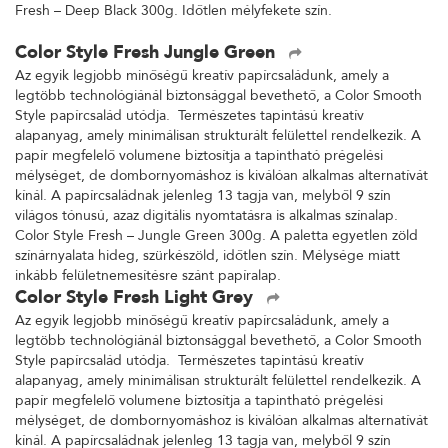
Fresh – Deep Black 300g. Időtlen mélyfekete szín.
Color Style Fresh Jungle Green
Az egyik legjobb minőségű kreatív papírcsaládunk, amely a
legtöbb technológiánál biztonsággal bevethető, a Color Smooth
Style papírcsalád utódja. Természetes tapintású kreatív
alapanyag, amely minimálisan strukturált felülettel rendelkezik. A
papír megfelelő volumene biztosítja a tapintható prégelési
mélységet, de dombornyomáshoz is kiválóan alkalmas alternatívát
kínál. A papírcsaládnak jelenleg 13 tagja van, melyből 9 szín
világos tónusú, azaz digitális nyomtatásra is alkalmas színalap.
Color Style Fresh – Jungle Green 300g. A paletta egyetlen zöld
színárnyalata hideg, szürkészöld, időtlen szín. Mélysége miatt
inkább felületnemesítésre szánt papíralap.
Color Style Fresh Light Grey
Az egyik legjobb minőségű kreatív papírcsaládunk, amely a
legtöbb technológiánál biztonsággal bevethető, a Color Smooth
Style papírcsalád utódja. Természetes tapintású kreatív
alapanyag, amely minimálisan strukturált felülettel rendelkezik. A
papír megfelelő volumene biztosítja a tapintható prégelési
mélységet, de dombornyomáshoz is kiválóan alkalmas alternatívát
kínál. A papírcsaládnak jelenleg 13 tagja van, melyből 9 szín