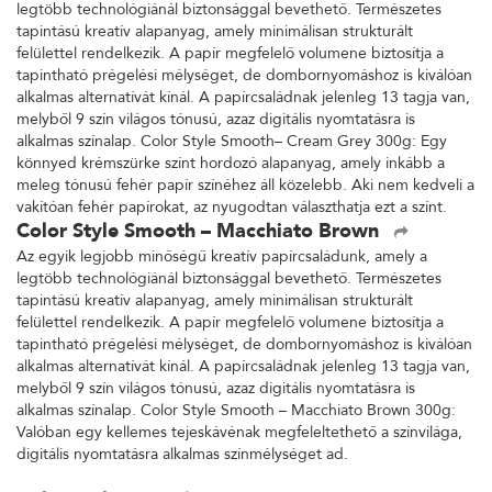
legtöbb technológiánál biztonsággal bevethető. Természetes
tapintású kreatív alapanyag, amely minimálisan strukturált
felülettel rendelkezik. A papír megfelelő volumene biztosítja a
tapintható prégelési mélységet, de dombornyomáshoz is kiválóan
alkalmas alternatívát kínál. A papírcsaládnak jelenleg 13 tagja van,
melyből 9 szín világos tónusú, azaz digitális nyomtatásra is
alkalmas színalap. Color Style Smooth– Cream Grey 300g: Egy
könnyed krémszürke színt hordozó alapanyag, amely inkább a
meleg tónusú fehér papír színéhez áll közelebb. Aki nem kedveli a
vakítóan fehér papírokat, az nyugodtan választhatja ezt a színt.
Color Style Smooth – Macchiato Brown
Az egyik legjobb minőségű kreatív papírcsaládunk, amely a
legtöbb technológiánál biztonsággal bevethető. Természetes
tapintású kreatív alapanyag, amely minimálisan strukturált
felülettel rendelkezik. A papír megfelelő volumene biztosítja a
tapintható prégelési mélységet, de dombornyomáshoz is kiválóan
alkalmas alternatívát kínál. A papírcsaládnak jelenleg 13 tagja van,
melyből 9 szín világos tónusú, azaz digitális nyomtatásra is
alkalmas színalap. Color Style Smooth – Macchiato Brown 300g:
Valóban egy kellemes tejeskávénak megfeleltethető a színvilága,
digitális nyomtatásra alkalmas színmélységet ad.