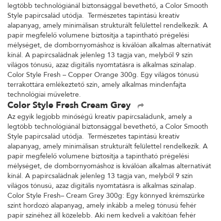
legtöbb technológiánál biztonsággal bevethető, a Color Smooth
Style papírcsalád utódja. Természetes tapintású kreatív
alapanyag, amely minimálisan strukturált felülettel rendelkezik. A
papír megfelelő volumene biztosítja a tapintható prégelési
mélységet, de dombornyomáshoz is kiválóan alkalmas alternatívát
kínál. A papírcsaládnak jelenleg 13 tagja van, melyből 9 szín
világos tónusú, azaz digitális nyomtatásra is alkalmas színalap.
Color Style Fresh – Copper Orange 300g. Egy világos tónusú
terrakottára emlékeztető szín, amely alkalmas mindenfajta
technológiai műveletre.
Color Style Fresh Cream Grey
Az egyik legjobb minőségű kreatív papírcsaládunk, amely a
legtöbb technológiánál biztonsággal bevethető, a Color Smooth
Style papírcsalád utódja. Természetes tapintású kreatív
alapanyag, amely minimálisan strukturált felülettel rendelkezik. A
papír megfelelő volumene biztosítja a tapintható prégelési
mélységet, de dombornyomáshoz is kiválóan alkalmas alternatívát
kínál. A papírcsaládnak jelenleg 13 tagja van, melyből 9 szín
világos tónusú, azaz digitális nyomtatásra is alkalmas színalap.
Color Style Fresh– Cream Grey 300g: Egy könnyed krémszürke
színt hordozó alapanyag, amely inkább a meleg tónusú fehér
papír színéhez áll közelebb. Aki nem kedveli a vakítóan fehér