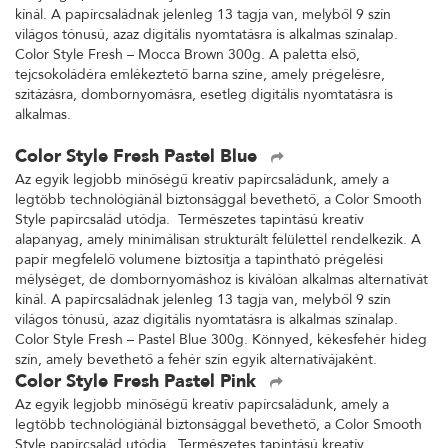
kínál. A papírcsaládnak jelenleg 13 tagja van, melyből 9 szín
világos tónusú, azaz digitális nyomtatásra is alkalmas színalap.
Color Style Fresh – Mocca Brown 300g. A paletta első,
tejcsokoládéra emlékeztető barna színe, amely prégelésre,
szitázásra, dombornyomásra, esetleg digitális nyomtatásra is
alkalmas.
Color Style Fresh Pastel Blue
Az egyik legjobb minőségű kreatív papírcsaládunk, amely a
legtöbb technológiánál biztonsággal bevethető, a Color Smooth
Style papírcsalád utódja. Természetes tapintású kreatív
alapanyag, amely minimálisan strukturált felülettel rendelkezik. A
papír megfelelő volumene biztosítja a tapintható prégelési
mélységet, de dombornyomáshoz is kiválóan alkalmas alternatívát
kínál. A papírcsaládnak jelenleg 13 tagja van, melyből 9 szín
világos tónusú, azaz digitális nyomtatásra is alkalmas színalap.
Color Style Fresh – Pastel Blue 300g. Könnyed, kékesfehér hideg
szín, amely bevethető a fehér szín egyik alternatívájaként.
Color Style Fresh Pastel Pink
Az egyik legjobb minőségű kreatív papírcsaládunk, amely a
legtöbb technológiánál biztonsággal bevethető, a Color Smooth
Style papírcsalád utódja. Természetes tapintású kreatív