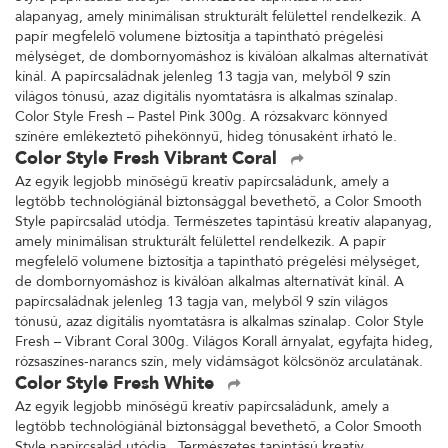
alapanyag, amely minimálisan strukturált felülettel rendelkezik. A
papír megfelelő volumene biztosítja a tapintható prégelési
mélységet, de dombornyomáshoz is kiválóan alkalmas alternatívát
kínál. A papírcsaládnak jelenleg 13 tagja van, melyből 9 szín
világos tónusú, azaz digitális nyomtatásra is alkalmas színalap.
Color Style Fresh – Pastel Pink 300g. A rózsakvarc könnyed
színére emlékeztető pihekönnyű, hideg tónusaként írható le.
Color Style Fresh Vibrant Coral
Az egyik legjobb minőségű kreatív papírcsaládunk, amely a
legtöbb technológiánál biztonsággal bevethető, a Color Smooth
Style papírcsalád utódja. Természetes tapintású kreatív alapanyag,
amely minimálisan strukturált felülettel rendelkezik. A papír
megfelelő volumene biztosítja a tapintható prégelési mélységet,
de dombornyomáshoz is kiválóan alkalmas alternatívát kínál. A
papírcsaládnak jelenleg 13 tagja van, melyből 9 szín világos
tónusú, azaz digitális nyomtatásra is alkalmas színalap. Color Style
Fresh – Vibrant Coral 300g. Világos Korall árnyalat, egyfajta hideg,
rózsaszínes-narancs szín, mely vidámságot kölcsönöz arculatának.
Color Style Fresh White
Az egyik legjobb minőségű kreatív papírcsaládunk, amely a
legtöbb technológiánál biztonsággal bevethető, a Color Smooth
Style papírcsalád utódja. Természetes tapintású kreatív