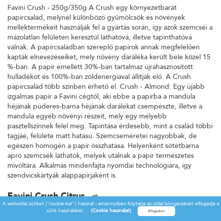
Favini Crush - 250g/350g A Crush egy környezetbarát
papírcsalád, melynél különböző gyümölcsök és növények
melléktermékeit használják fel a gyártás során, így azok szemcséi a
mázolatlan felületen keresztül láthatóvá, illetve tapinthatóvá
válnak. A papírcsaládban szereplő papírok annak megfelelően
kapták elnevezéseiket, mely növény daráléka került bele közel 15
%-ban. A papír emellett 30%-ban tartalmaz újrahasznosított
hulladékot és 100%-ban zöldenergiával állítják elő. A Crush
papírcsalád több színben érhető el. Crush - Almond: Egy újabb
izgalmas papír a Favini cégtől, aki ebbe a papírba a mandula
héjának púderes-barna héjának darálékat csempészte, illetve a
mandula egyéb növényi részeit, mely egy mélyebb
pasztellszínnek felel meg. Tapintása érdesebb, mint a család többi
tagjáé, felülete matt hatású. Szemcseméretei nagyobbak, de
egészen homogén a papír összhatása. Helyenként sötétbarna
apró szemcsék láthatók, melyek utalnak a papír természetes
mivoltára. Alkalmas mindenfajta nyomdai technológiára, így
szendvicskártyák alappapírjaként is.
Favini Crush Citrus
A weboldal sütiket ("cookie-kat") használ - amennyiben folytatja az oldal böngészését elfogadja a
Favini Crush - 250g/350g A Crush egy környezetbarát
sütik használatát.
(Cookie használat)
papírcsalád, melynél különböző gyümölcsök és növények