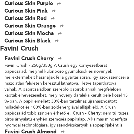
Curious Skin Purple
Curious Skin Pink
Curious Skin Red
Curious Skin Orange
Curious Skin Mocha
Curious Skin Black
Favini Crush
Favini Crush Cherry
Favini Crush - 250g/350g A Crush egy környezetbarát
papírcsalád, melynél különböző gyümölcsök és növények
melléktermékeit használják fel a gyártás során, így azok szemcséi a
mázolatlan felületen keresztül láthatóvá, illetve tapinthatóvá
válnak. A papírcsaládban szereplő papírok annak megfelelően
kapták elnevezéseiket, mely növény daráléka került bele közel 15
%-ban. A papír emellett 30%-ban tartalmaz újrahasznosított
hulladékot és 100%-ban zöldenergiával állítják elő. A Crush
papírcsalád több színben érhető el.
Crush - Cherry:
nem túl tüzes,
piros árnyalatú enyhén szemcsés papíralap. Alkalmas mindenfajta
nyomdai technológiára, így szendvicskártyák alappapírjaként is.
Favini Crush Almond