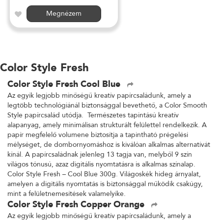
Megnézem
Color Style Fresh
Color Style Fresh Cool Blue
Az egyik legjobb minőségű kreatív papírcsaládunk, amely a
legtöbb technológiánál biztonsággal bevethető, a Color Smooth
Style papírcsalád utódja. Természetes tapintású kreatív
alapanyag, amely minimálisan strukturált felülettel rendelkezik. A
papír megfelelő volumene biztosítja a tapintható prégelési
mélységet, de dombornyomáshoz is kiválóan alkalmas alternatívát
kínál. A papírcsaládnak jelenleg 13 tagja van, melyből 9 szín
világos tónusú, azaz digitális nyomtatásra is alkalmas színalap.
Color Style Fresh – Cool Blue 300g. Világoskék hideg árnyalat,
amelyen a digitális nyomtatás is biztonsággal működik csakúgy,
mint a felületnemesítések valamelyike.
Color Style Fresh Copper Orange
Az egyik legjobb minőségű kreatív papírcsaládunk, amely a