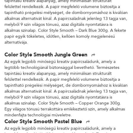
tapintású kreatív alapanyag, amely minimálisan strukturált
felülettel rendelkezik. A papír megfelelő volumene biztosítja a
tapintható prégelési mélységet, de dombornyomáshoz is kiválóan
alkalmas alternatívát kínál. A papírcsaládnak jelenleg 13 tagja van,
melyből 9 szín világos tónusú, azaz digitális nyomtatásra is
alkalmas színalap. Color Style Smooth – Dark Blue 300g. A fekete
papír egyik tökéletes, időtlen, kellően komoly megjelenésű
alternatívája.
Color Style Smooth Jungle Green
Az egyik legjobb minőségű kreatív papírcsaládunk, amely a
legtöbb technológiánál biztonsággal bevethető. Természetes
tapintású kreatív alapanyag, amely minimálisan strukturált
felülettel rendelkezik. A papír megfelelő volumene biztosítja a
tapintható prégelési mélységet, de dombornyomáshoz is kiválóan
alkalmas alternatívát kínál. A papírcsaládnak jelenleg 13 tagja van,
melyből 9 szín világos tónusú, azaz digitális nyomtatásra is
alkalmas színalap. Color Style Smooth – Copper Orange 300g.
Egy világos tónusú terrakottára emlékeztető szín, amely alkalmas
mindenfajta technológiai műveletre.
Color Style Smooth Pastel Blue
Az egyik legjobb minőségű kreatív papírcsaládunk, amely a