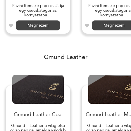
Favini Remake papírcsaládja
Favini Remake papírcsa
egy csúcskategóriás,
egy csúcskategóriá
környezetba ...
környezetba ...
Megnézem
Megnézem
Gmund Leather
Gmund Leather Coal
Gmund Leather M
Gmund – Leather a világ első
Gmund – Leather a vilá
olyan papírja, amely a valódi b
olyan papírja, amely a v