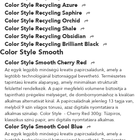
Color Style Recycling Azure
Color Style Recycling Saphire
Color Style Recycling Orchid
Color Style Recycling Shale
Color Style Recycling Obsidian
Color Style Recycling Brilliant Black
Color Style Smooth
Color Style Smooth Cherry Red
Az egyik legjobb minőségű kreatív papírcsaládunk, amely a
legtöbb technológiánál biztonsággal bevethető. Természetes
tapintású kreatív alapanyag, amely minimálisan strukturált
felülettel rendelkezik. A papír megfelelő volumene biztosítja a
tapintható prégelési mélységet, de dombornyomáshoz is kiválóan
alkalmas alternatívát kínál. A papírcsaládnak jelenleg 13 tagja van,
melyből 9 szín világos tónusú, azaz digitális nyomtatásra is
alkalmas színalap. Color Style - Cherry Red 300g: Tűzpiros,
klasszikus színű papír, ami digitális nyomtatásra alkalmas.
Color Style Smooth Cool Blue
Az egyik legjobb minőségű kreatív papírcsaládunk, amely a