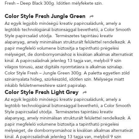
Fresh – Deep Black 300g. Időtlen mélyfekete szín.
Color Style Fresh Jungle Green
Az egyik legjobb minőségű kreatív papírcsaládunk, amely a
legtöbb technológiánál biztonsággal bevethető, a Color Smooth
Style papírcsalád utódja. Természetes tapintású kreatív
alapanyag, amely minimálisan strukturált felülettel rendelkezik. A
papír megfelelő volumene biztosítja a tapintható prégelési
mélységet, de dombornyomáshoz is kiválóan alkalmas alternatívát
kínál. A papírcsaládnak jelenleg 13 tagja van, melyből 9 szín
világos tónusú, azaz digitális nyomtatásra is alkalmas színalap.
Color Style Fresh – Jungle Green 300g. A paletta egyetlen zöld
színárnyalata hideg, szürkészöld, időtlen szín. Mélysége miatt
inkább felületnemesítésre szánt papíralap.
Color Style Fresh Light Grey
Az egyik legjobb minőségű kreatív papírcsaládunk, amely a
legtöbb technológiánál biztonsággal bevethető, a Color Smooth
Style papírcsalád utódja. Természetes tapintású kreatív
alapanyag, amely minimálisan strukturált felülettel rendelkezik. A
papír megfelelő volumene biztosítja a tapintható prégelési
mélységet, de dombornyomáshoz is kiválóan alkalmas alternatívát
kínál. A papírcsaládnak jelenleg 13 tagja van, melyből 9 szín