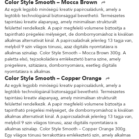
Color Style Smooth – Mocca Brown
Az egyik legjobb minőségű kreatív papírcsaládunk, amely a
legtöbb technológiánál biztonsággal bevethető. Természetes
tapintású kreatív alapanyag, amely minimálisan strukturált
felülettel rendelkezik. A papír megfelelő volumene biztosítja a
tapintható prégelési mélységet, de dombornyomáshoz is kiválóan
alkalmas alternatívát kínál. A papírcsaládnak jelenleg 13 tagja van,
melyből 9 szín világos tónusú, azaz digitális nyomtatásra is
alkalmas színalap. Color Style Smooth – Mocca Brown 300g. A
paletta első, tejcsokoládéra emlékeztető barna színe, amely
prégelésre, szitázásra, dombornyomásra, esetleg digitális
nyomtatásra is alkalmas.
Color Style Smooth – Copper Orange
Az egyik legjobb minőségű kreatív papírcsaládunk, amely a
legtöbb technológiánál biztonsággal bevethető. Természetes
tapintású kreatív alapanyag, amely minimálisan strukturált
felülettel rendelkezik. A papír megfelelő volumene biztosítja a
tapintható prégelési mélységet, de dombornyomáshoz is kiválóan
alkalmas alternatívát kínál. A papírcsaládnak jelenleg 13 tagja van,
melyből 9 szín világos tónusú, azaz digitális nyomtatásra is
alkalmas színalap. Color Style Smooth – Copper Orange 300g.
Egy világos tónusú terrakottára emlékeztető szín, amely alkalmas