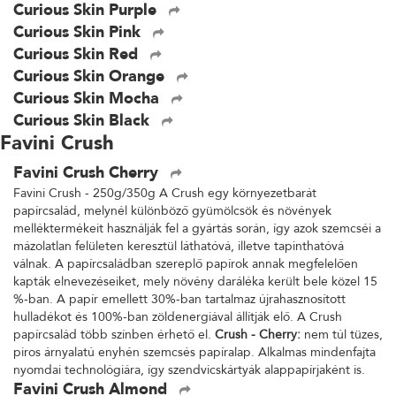
Curious Skin Purple
Curious Skin Pink
Curious Skin Red
Curious Skin Orange
Curious Skin Mocha
Curious Skin Black
Favini Crush
Favini Crush Cherry
Favini Crush - 250g/350g A Crush egy környezetbarát
papírcsalád, melynél különböző gyümölcsök és növények
melléktermékeit használják fel a gyártás során, így azok szemcséi a
mázolatlan felületen keresztül láthatóvá, illetve tapinthatóvá
válnak. A papírcsaládban szereplő papírok annak megfelelően
kapták elnevezéseiket, mely növény daráléka került bele közel 15
%-ban. A papír emellett 30%-ban tartalmaz újrahasznosított
hulladékot és 100%-ban zöldenergiával állítják elő. A Crush
papírcsalád több színben érhető el.
Crush - Cherry:
nem túl tüzes,
piros árnyalatú enyhén szemcsés papíralap. Alkalmas mindenfajta
nyomdai technológiára, így szendvicskártyák alappapírjaként is.
Favini Crush Almond