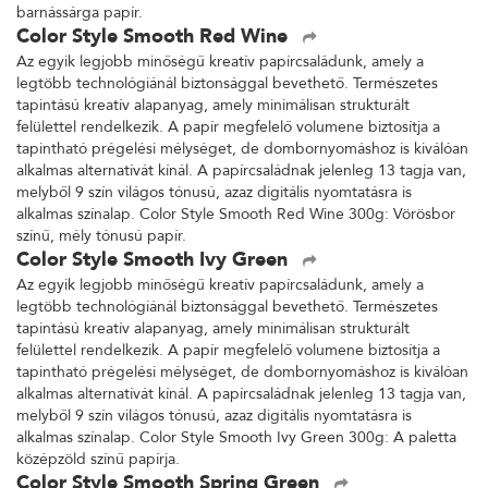
barnássárga papír.
Color Style Smooth Red Wine
Az egyik legjobb minőségű kreatív papírcsaládunk, amely a
legtöbb technológiánál biztonsággal bevethető. Természetes
tapintású kreatív alapanyag, amely minimálisan strukturált
felülettel rendelkezik. A papír megfelelő volumene biztosítja a
tapintható prégelési mélységet, de dombornyomáshoz is kiválóan
alkalmas alternatívát kínál. A papírcsaládnak jelenleg 13 tagja van,
melyből 9 szín világos tónusú, azaz digitális nyomtatásra is
alkalmas színalap. Color Style Smooth Red Wine 300g: Vörösbor
színű, mély tónusú papír.
Color Style Smooth Ivy Green
Az egyik legjobb minőségű kreatív papírcsaládunk, amely a
legtöbb technológiánál biztonsággal bevethető. Természetes
tapintású kreatív alapanyag, amely minimálisan strukturált
felülettel rendelkezik. A papír megfelelő volumene biztosítja a
tapintható prégelési mélységet, de dombornyomáshoz is kiválóan
alkalmas alternatívát kínál. A papírcsaládnak jelenleg 13 tagja van,
melyből 9 szín világos tónusú, azaz digitális nyomtatásra is
alkalmas színalap. Color Style Smooth Ivy Green 300g: A paletta
középzöld színű papírja.
Color Style Smooth Spring Green