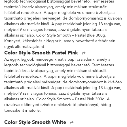
legtöbb technológiánál biztonsággal bevethető. Természetes
tapintású kreatív alapanyag, amely minimálisan strukturált
felülettel rendelkezik. A papír megfelelő volumene biztosítja a
tapintható prégelési mélységet, de dombornyomáshoz is kiválóan
alkalmas alternatívát kínál. A papírcsaládnak jelenleg 13 tagja van,
melyből 9 szín világos tónusú, azaz digitális nyomtatásra is
alkalmas színalap. Color Style Smooth – Pastel Blue 300g.
Könnyed, kékesfehér hideg szín, amely bevethető a fehér szín
egyik alternatívájaként.
Color Style Smooth Pastel Pink
Az egyik legjobb minőségű kreatív papírcsaládunk, amely a
legtöbb technológiánál biztonsággal bevethető. Természetes
tapintású kreatív alapanyag, amely minimálisan strukturált
felülettel rendelkezik. A papír megfelelő volumene biztosítja a
tapintható prégelési mélységet, de dombornyomáshoz is kiválóan
alkalmas alternatívát kínál. A papírcsaládnak jelenleg 13 tagja van,
melyből 9 szín világos tónusú, azaz digitális nyomtatásra is
alkalmas színalap. Color Style Smooth – Pastel Pink 300g. A
rózsakvarc könnyed színére emlékeztető pihekönnyű, hideg
tónusaként írható le.
Color Style Smooth White