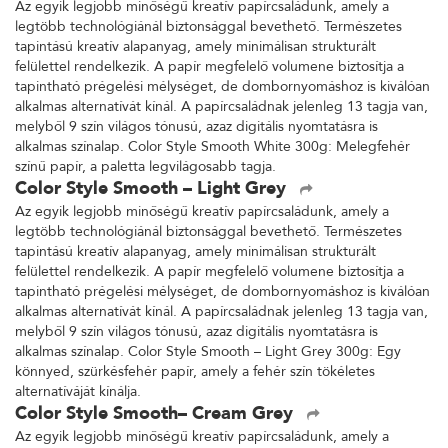
Az egyik legjobb minőségű kreatív papírcsaládunk, amely a
legtöbb technológiánál biztonsággal bevethető. Természetes
tapintású kreatív alapanyag, amely minimálisan strukturált
felülettel rendelkezik. A papír megfelelő volumene biztosítja a
tapintható prégelési mélységet, de dombornyomáshoz is kiválóan
alkalmas alternatívát kínál. A papírcsaládnak jelenleg 13 tagja van,
melyből 9 szín világos tónusú, azaz digitális nyomtatásra is
alkalmas színalap. Color Style Smooth White 300g: Melegfehér
színű papír, a paletta legvilágosabb tagja.
Color Style Smooth – Light Grey
Az egyik legjobb minőségű kreatív papírcsaládunk, amely a
legtöbb technológiánál biztonsággal bevethető. Természetes
tapintású kreatív alapanyag, amely minimálisan strukturált
felülettel rendelkezik. A papír megfelelő volumene biztosítja a
tapintható prégelési mélységet, de dombornyomáshoz is kiválóan
alkalmas alternatívát kínál. A papírcsaládnak jelenleg 13 tagja van,
melyből 9 szín világos tónusú, azaz digitális nyomtatásra is
alkalmas színalap. Color Style Smooth – Light Grey 300g: Egy
könnyed, szürkésfehér papír, amely a fehér szín tökéletes
alternatíváját kínálja.
Color Style Smooth– Cream Grey
Az egyik legjobb minőségű kreatív papírcsaládunk, amely a