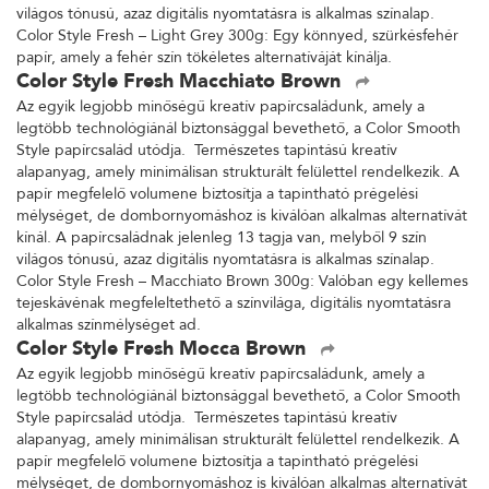
világos tónusú, azaz digitális nyomtatásra is alkalmas színalap.
Color Style Fresh – Light Grey 300g: Egy könnyed, szürkésfehér
papír, amely a fehér szín tökéletes alternatíváját kínálja.
Color Style Fresh Macchiato Brown
Az egyik legjobb minőségű kreatív papírcsaládunk, amely a
legtöbb technológiánál biztonsággal bevethető, a Color Smooth
Style papírcsalád utódja. Természetes tapintású kreatív
alapanyag, amely minimálisan strukturált felülettel rendelkezik. A
papír megfelelő volumene biztosítja a tapintható prégelési
mélységet, de dombornyomáshoz is kiválóan alkalmas alternatívát
kínál. A papírcsaládnak jelenleg 13 tagja van, melyből 9 szín
világos tónusú, azaz digitális nyomtatásra is alkalmas színalap.
Color Style Fresh – Macchiato Brown 300g: Valóban egy kellemes
tejeskávénak megfeleltethető a színvilága, digitális nyomtatásra
alkalmas színmélységet ad.
Color Style Fresh Mocca Brown
Az egyik legjobb minőségű kreatív papírcsaládunk, amely a
legtöbb technológiánál biztonsággal bevethető, a Color Smooth
Style papírcsalád utódja. Természetes tapintású kreatív
alapanyag, amely minimálisan strukturált felülettel rendelkezik. A
papír megfelelő volumene biztosítja a tapintható prégelési
mélységet, de dombornyomáshoz is kiválóan alkalmas alternatívát