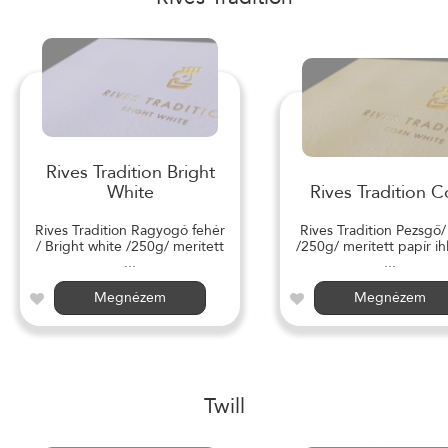
Rives Tradition Bright
White
Rives Tradition C
Rives Tradition Ragyogó fehér
Rives Tradition Pezsgő
/ Bright white /250g/ merített
/250g/ merített papír ihl
...
...
Megnézem
Megnézem
Twill