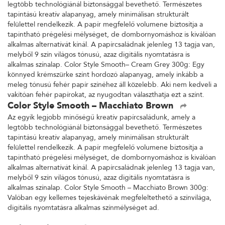
legtöbb technológiánál biztonsággal bevethető. Természetes
tapintású kreatív alapanyag, amely minimálisan strukturált
felülettel rendelkezik. A papír megfelelő volumene biztosítja a
tapintható prégelési mélységet, de dombornyomáshoz is kiválóan
alkalmas alternatívát kínál. A papírcsaládnak jelenleg 13 tagja van,
melyből 9 szín világos tónusú, azaz digitális nyomtatásra is
alkalmas színalap. Color Style Smooth– Cream Grey 300g: Egy
könnyed krémszürke színt hordozó alapanyag, amely inkább a
meleg tónusú fehér papír színéhez áll közelebb. Aki nem kedveli a
vakítóan fehér papírokat, az nyugodtan választhatja ezt a színt.
Color Style Smooth – Macchiato Brown
Az egyik legjobb minőségű kreatív papírcsaládunk, amely a
legtöbb technológiánál biztonsággal bevethető. Természetes
tapintású kreatív alapanyag, amely minimálisan strukturált
felülettel rendelkezik. A papír megfelelő volumene biztosítja a
tapintható prégelési mélységet, de dombornyomáshoz is kiválóan
alkalmas alternatívát kínál. A papírcsaládnak jelenleg 13 tagja van,
melyből 9 szín világos tónusú, azaz digitális nyomtatásra is
alkalmas színalap. Color Style Smooth – Macchiato Brown 300g:
Valóban egy kellemes tejeskávénak megfeleltethető a színvilága,
digitális nyomtatásra alkalmas színmélységet ad.