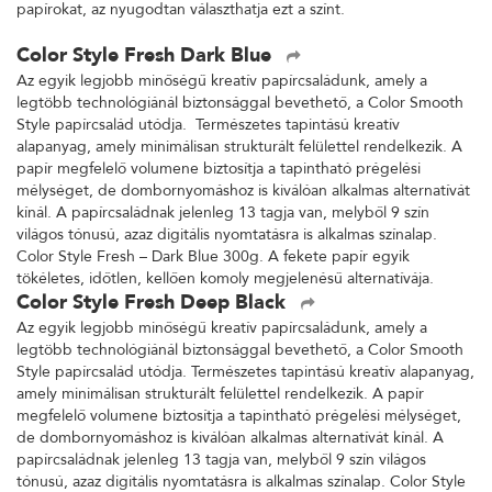
papírokat, az nyugodtan választhatja ezt a színt.
Color Style Fresh Dark Blue
Az egyik legjobb minőségű kreatív papírcsaládunk, amely a
legtöbb technológiánál biztonsággal bevethető, a Color Smooth
Style papírcsalád utódja. Természetes tapintású kreatív
alapanyag, amely minimálisan strukturált felülettel rendelkezik. A
papír megfelelő volumene biztosítja a tapintható prégelési
mélységet, de dombornyomáshoz is kiválóan alkalmas alternatívát
kínál. A papírcsaládnak jelenleg 13 tagja van, melyből 9 szín
világos tónusú, azaz digitális nyomtatásra is alkalmas színalap.
Color Style Fresh – Dark Blue 300g. A fekete papír egyik
tökéletes, időtlen, kellően komoly megjelenésű alternatívája.
Color Style Fresh Deep Black
Az egyik legjobb minőségű kreatív papírcsaládunk, amely a
legtöbb technológiánál biztonsággal bevethető, a Color Smooth
Style papírcsalád utódja. Természetes tapintású kreatív alapanyag,
amely minimálisan strukturált felülettel rendelkezik. A papír
megfelelő volumene biztosítja a tapintható prégelési mélységet,
de dombornyomáshoz is kiválóan alkalmas alternatívát kínál. A
papírcsaládnak jelenleg 13 tagja van, melyből 9 szín világos
tónusú, azaz digitális nyomtatásra is alkalmas színalap. Color Style