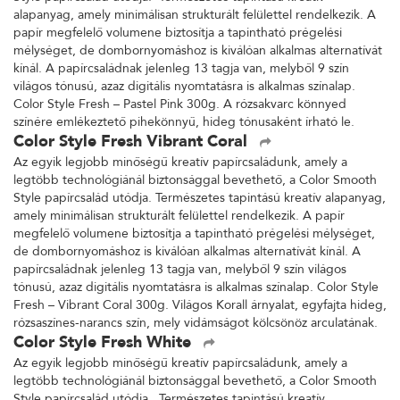
alapanyag, amely minimálisan strukturált felülettel rendelkezik. A
papír megfelelő volumene biztosítja a tapintható prégelési
mélységet, de dombornyomáshoz is kiválóan alkalmas alternatívát
kínál. A papírcsaládnak jelenleg 13 tagja van, melyből 9 szín
világos tónusú, azaz digitális nyomtatásra is alkalmas színalap.
Color Style Fresh – Pastel Pink 300g. A rózsakvarc könnyed
színére emlékeztető pihekönnyű, hideg tónusaként írható le.
Color Style Fresh Vibrant Coral
Az egyik legjobb minőségű kreatív papírcsaládunk, amely a
legtöbb technológiánál biztonsággal bevethető, a Color Smooth
Style papírcsalád utódja. Természetes tapintású kreatív alapanyag,
amely minimálisan strukturált felülettel rendelkezik. A papír
megfelelő volumene biztosítja a tapintható prégelési mélységet,
de dombornyomáshoz is kiválóan alkalmas alternatívát kínál. A
papírcsaládnak jelenleg 13 tagja van, melyből 9 szín világos
tónusú, azaz digitális nyomtatásra is alkalmas színalap. Color Style
Fresh – Vibrant Coral 300g. Világos Korall árnyalat, egyfajta hideg,
rózsaszínes-narancs szín, mely vidámságot kölcsönöz arculatának.
Color Style Fresh White
Az egyik legjobb minőségű kreatív papírcsaládunk, amely a
legtöbb technológiánál biztonsággal bevethető, a Color Smooth
Style papírcsalád utódja. Természetes tapintású kreatív