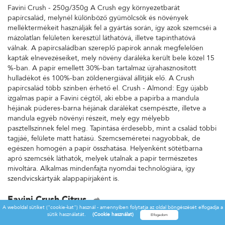
Favini Crush - 250g/350g A Crush egy környezetbarát
papírcsalád, melynél különböző gyümölcsök és növények
melléktermékeit használják fel a gyártás során, így azok szemcséi a
mázolatlan felületen keresztül láthatóvá, illetve tapinthatóvá
válnak. A papírcsaládban szereplő papírok annak megfelelően
kapták elnevezéseiket, mely növény daráléka került bele közel 15
%-ban. A papír emellett 30%-ban tartalmaz újrahasznosított
hulladékot és 100%-ban zöldenergiával állítják elő. A Crush
papírcsalád több színben érhető el. Crush - Almond: Egy újabb
izgalmas papír a Favini cégtől, aki ebbe a papírba a mandula
héjának púderes-barna héjának darálékat csempészte, illetve a
mandula egyéb növényi részeit, mely egy mélyebb
pasztellszínnek felel meg. Tapintása érdesebb, mint a család többi
tagjáé, felülete matt hatású. Szemcseméretei nagyobbak, de
egészen homogén a papír összhatása. Helyenként sötétbarna
apró szemcsék láthatók, melyek utalnak a papír természetes
mivoltára. Alkalmas mindenfajta nyomdai technológiára, így
szendvicskártyák alappapírjaként is.
Favini Crush Citrus
A weboldal sütiket ("cookie-kat") használ - amennyiben folytatja az oldal böngészését elfogadja a
Favini Crush - 250g/350g A Crush egy környezetbarát
sütik használatát.
(Cookie használat)
papírcsalád, melynél különböző gyümölcsök és növények