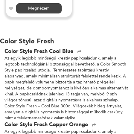
Megnézem
Color Style Fresh
Color Style Fresh Cool Blue
Az egyik legjobb minőségű kreatív papírcsaládunk, amely a
legtöbb technológiánál biztonsággal bevethető, a Color Smooth
Style papírcsalád utódja. Természetes tapintású kreatív
alapanyag, amely minimálisan strukturált felülettel rendelkezik. A
papír megfelelő volumene biztosítja a tapintható prégelési
mélységet, de dombornyomáshoz is kiválóan alkalmas alternatívát
kínál. A papírcsaládnak jelenleg 13 tagja van, melyből 9 szín
világos tónusú, azaz digitális nyomtatásra is alkalmas színalap.
Color Style Fresh – Cool Blue 300g. Világoskék hideg árnyalat,
amelyen a digitális nyomtatás is biztonsággal működik csakúgy,
mint a felületnemesítések valamelyike.
Color Style Fresh Copper Orange
Az egyik legjobb minőségű kreatív papírcsaládunk, amely a