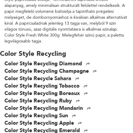
alapanyag, amely minimálisan strukturált felülettel rendelkezik. A
papír megfelelő volumene biztosítja a tapintható prégelési
mélységet, de dombornyomáshoz is kiválóan alkalmas alternatívát
kínál. A papírcsaládnak jelenleg 13 tagja van, melyből 9 szín
világos tónusú, azaz digitális nyomtatásra is alkalmas színalap.
Color Style Fresh White 300g: Melegfehér színű papír, a paletta
legvilágosabb tagja.
Color Style Recycling
Color Style Recycling Diamond
Color Style Recycling Champagne
Color Style Recycle Sahara
Color Style Recycling Tobacco
Color Style Recycling Boreaux
Color Style Recycling Ruby
Color Style Recycling Mandarin
Color Style Recycling Sun
Color Style Recycling Apple
Color Style Recycling Emerald