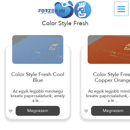
Color Style Fresh
Color Style Fresh Cool
Color Style Fre
Blue
Copper Orang
Az egyik legjobb minőségű
Az egyik legjobb min
kreatív papírcsaládunk, amely
kreatív papírcsaládunk,
a le ...
a le ...
Megnézem
Megnézem