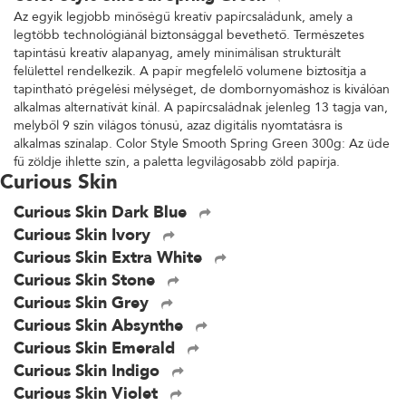
Az egyik legjobb minőségű kreatív papírcsaládunk, amely a
legtöbb technológiánál biztonsággal bevethető. Természetes
tapintású kreatív alapanyag, amely minimálisan strukturált
felülettel rendelkezik. A papír megfelelő volumene biztosítja a
tapintható prégelési mélységet, de dombornyomáshoz is kiválóan
alkalmas alternatívát kínál. A papírcsaládnak jelenleg 13 tagja van,
melyből 9 szín világos tónusú, azaz digitális nyomtatásra is
alkalmas színalap. Color Style Smooth Spring Green 300g: Az üde
fű zöldje ihlette szín, a paletta legvilágosabb zöld papírja.
Curious Skin
Curious Skin Dark Blue
Curious Skin Ivory
Curious Skin Extra White
Curious Skin Stone
Curious Skin Grey
Curious Skin Absynthe
Curious Skin Emerald
Curious Skin Indigo
Curious Skin Violet