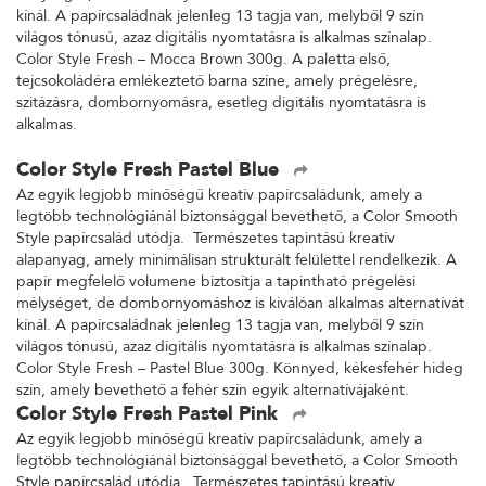
kínál. A papírcsaládnak jelenleg 13 tagja van, melyből 9 szín
világos tónusú, azaz digitális nyomtatásra is alkalmas színalap.
Color Style Fresh – Mocca Brown 300g. A paletta első,
tejcsokoládéra emlékeztető barna színe, amely prégelésre,
szitázásra, dombornyomásra, esetleg digitális nyomtatásra is
alkalmas.
Color Style Fresh Pastel Blue
Az egyik legjobb minőségű kreatív papírcsaládunk, amely a
legtöbb technológiánál biztonsággal bevethető, a Color Smooth
Style papírcsalád utódja. Természetes tapintású kreatív
alapanyag, amely minimálisan strukturált felülettel rendelkezik. A
papír megfelelő volumene biztosítja a tapintható prégelési
mélységet, de dombornyomáshoz is kiválóan alkalmas alternatívát
kínál. A papírcsaládnak jelenleg 13 tagja van, melyből 9 szín
világos tónusú, azaz digitális nyomtatásra is alkalmas színalap.
Color Style Fresh – Pastel Blue 300g. Könnyed, kékesfehér hideg
szín, amely bevethető a fehér szín egyik alternatívájaként.
Color Style Fresh Pastel Pink
Az egyik legjobb minőségű kreatív papírcsaládunk, amely a
legtöbb technológiánál biztonsággal bevethető, a Color Smooth
Style papírcsalád utódja. Természetes tapintású kreatív