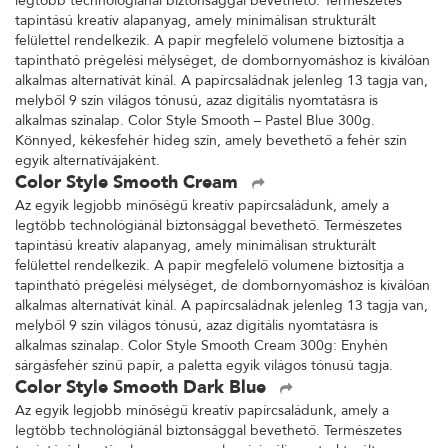
legtöbb technológiánál biztonsággal bevethető. Természetes
tapintású kreatív alapanyag, amely minimálisan strukturált
felülettel rendelkezik. A papír megfelelő volumene biztosítja a
tapintható prégelési mélységet, de dombornyomáshoz is kiválóan
alkalmas alternatívát kínál. A papírcsaládnak jelenleg 13 tagja van,
melyből 9 szín világos tónusú, azaz digitális nyomtatásra is
alkalmas színalap. Color Style Smooth – Pastel Blue 300g.
Könnyed, kékesfehér hideg szín, amely bevethető a fehér szín
egyik alternatívájaként.
Color Style Smooth Cream
Az egyik legjobb minőségű kreatív papírcsaládunk, amely a
legtöbb technológiánál biztonsággal bevethető. Természetes
tapintású kreatív alapanyag, amely minimálisan strukturált
felülettel rendelkezik. A papír megfelelő volumene biztosítja a
tapintható prégelési mélységet, de dombornyomáshoz is kiválóan
alkalmas alternatívát kínál. A papírcsaládnak jelenleg 13 tagja van,
melyből 9 szín világos tónusú, azaz digitális nyomtatásra is
alkalmas színalap. Color Style Smooth Cream 300g: Enyhén
sárgásfehér színű papír, a paletta egyik világos tónusú tagja.
Color Style Smooth Dark Blue
Az egyik legjobb minőségű kreatív papírcsaládunk, amely a
legtöbb technológiánál biztonsággal bevethető. Természetes