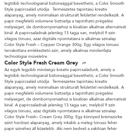
legtöbb technológiánál biztonsággal bevethető, a Color Smooth
Style papírcsalád utódja. Természetes tapintású kreatív
alapanyag, amely minimálisan strukturált felülettel rendelkezik. A
papír megfelelő volumene biztosítja a tapintható prégelési
mélységet, de dombornyomáshoz is kiválóan alkalmas alternatívát
kínál. A papírcsaládnak jelenleg 13 tagja van, melyből 9 szín
világos tónusú, azaz digitális nyomtatásra is alkalmas színalap.
Color Style Fresh – Copper Orange 300g. Egy világos tónusú
terrakottára emlékeztető szín, amely alkalmas mindenfajta
technológiai műveletre.
Color Style Fresh Cream Grey
Az egyik legjobb minőségű kreatív papírcsaládunk, amely a
legtöbb technológiánál biztonsággal bevethető, a Color Smooth
Style papírcsalád utódja. Természetes tapintású kreatív
alapanyag, amely minimálisan strukturált felülettel rendelkezik. A
papír megfelelő volumene biztosítja a tapintható prégelési
mélységet, de dombornyomáshoz is kiválóan alkalmas alternatívát
kínál. A papírcsaládnak jelenleg 13 tagja van, melyből 9 szín
világos tónusú, azaz digitális nyomtatásra is alkalmas színalap.
Color Style Fresh– Cream Grey 300g: Egy könnyed krémszürke
színt hordozó alapanyag, amely inkább a meleg tónusú fehér
papír színéhez áll közelebb. Aki nem kedveli a vakítóan fehér