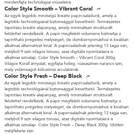
mindenfajta technológiai műveletre.
Color Style Smooth – Vibrant Coral
Az egyik legjobb minőségű kreatív papírcsaládunk, amely a
legtöbb technológiánál biztonsággal bevethető. Természetes
tapintású kreatív alapanyag, amely minimálisan strukturált
felülettel rendelkezik. A papír megfelelő volumene biztosítja a
tapintható prégelési mélységet, de dombornyomáshoz is kiválóan
alkalmas alternatívát kínál. A papírcsaládnak jelenleg 13 tagja van,
melyből 9 szín világos tónusú, azaz digitális nyomtatásra is
alkalmas színalap. Color Style Smooth – Vibrant Coral 300g.
Világos Korall árnyalat, egyfajta hideg, rózsaszínes-narancs szín,
mely vidámságot kölcsönöz arculatának.
Color Style Fresh – Deep Black
Az egyik legjobb minőségű kreatív papírcsaládunk, amely a
legtöbb technológiánál biztonsággal bevethető. Természetes
tapintású kreatív alapanyag, amely minimálisan strukturált
felülettel rendelkezik. A papír megfelelő volumene biztosítja a
tapintható prégelési mélységet, de dombornyomáshoz is kiválóan
alkalmas alternatívát kínál. A papírcsaládnak jelenleg 13 tagja van,
melyből 9 szín világos tónusú, azaz digitális nyomtatásra is
alkalmas színalap. Color Style Fresh – Deep Black 300g. Időtlen
mélyfekete szín.