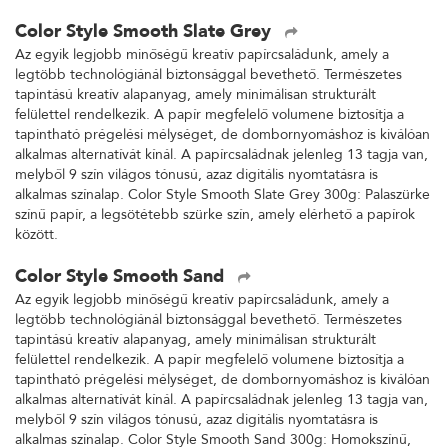
Color Style Smooth Slate Grey
Az egyik legjobb minőségű kreatív papírcsaládunk, amely a
legtöbb technológiánál biztonsággal bevethető. Természetes
tapintású kreatív alapanyag, amely minimálisan strukturált
felülettel rendelkezik. A papír megfelelő volumene biztosítja a
tapintható prégelési mélységet, de dombornyomáshoz is kiválóan
alkalmas alternatívát kínál. A papírcsaládnak jelenleg 13 tagja van,
melyből 9 szín világos tónusú, azaz digitális nyomtatásra is
alkalmas színalap. Color Style Smooth Slate Grey 300g: Palaszürke
színű papír, a legsötétebb szürke szín, amely elérhető a papírok
között.
Color Style Smooth Sand
Az egyik legjobb minőségű kreatív papírcsaládunk, amely a
legtöbb technológiánál biztonsággal bevethető. Természetes
tapintású kreatív alapanyag, amely minimálisan strukturált
felülettel rendelkezik. A papír megfelelő volumene biztosítja a
tapintható prégelési mélységet, de dombornyomáshoz is kiválóan
alkalmas alternatívát kínál. A papírcsaládnak jelenleg 13 tagja van,
melyből 9 szín világos tónusú, azaz digitális nyomtatásra is
alkalmas színalap. Color Style Smooth Sand 300g: Homokszínű,