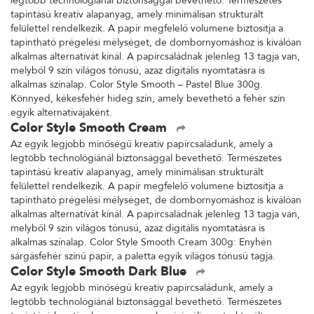
legtöbb technológiánál biztonsággal bevethető. Természetes
tapintású kreatív alapanyag, amely minimálisan strukturált
felülettel rendelkezik. A papír megfelelő volumene biztosítja a
tapintható prégelési mélységet, de dombornyomáshoz is kiválóan
alkalmas alternatívát kínál. A papírcsaládnak jelenleg 13 tagja van,
melyből 9 szín világos tónusú, azaz digitális nyomtatásra is
alkalmas színalap. Color Style Smooth – Pastel Blue 300g.
Könnyed, kékesfehér hideg szín, amely bevethető a fehér szín
egyik alternatívájaként.
Color Style Smooth Cream
Az egyik legjobb minőségű kreatív papírcsaládunk, amely a
legtöbb technológiánál biztonsággal bevethető. Természetes
tapintású kreatív alapanyag, amely minimálisan strukturált
felülettel rendelkezik. A papír megfelelő volumene biztosítja a
tapintható prégelési mélységet, de dombornyomáshoz is kiválóan
alkalmas alternatívát kínál. A papírcsaládnak jelenleg 13 tagja van,
melyből 9 szín világos tónusú, azaz digitális nyomtatásra is
alkalmas színalap. Color Style Smooth Cream 300g: Enyhén
sárgásfehér színű papír, a paletta egyik világos tónusú tagja.
Color Style Smooth Dark Blue
Az egyik legjobb minőségű kreatív papírcsaládunk, amely a
legtöbb technológiánál biztonsággal bevethető. Természetes