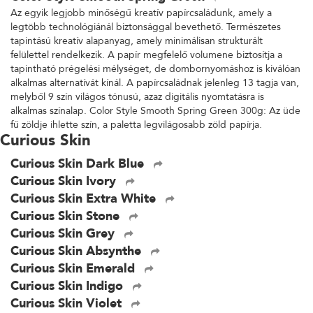
Az egyik legjobb minőségű kreatív papírcsaládunk, amely a
legtöbb technológiánál biztonsággal bevethető. Természetes
tapintású kreatív alapanyag, amely minimálisan strukturált
felülettel rendelkezik. A papír megfelelő volumene biztosítja a
tapintható prégelési mélységet, de dombornyomáshoz is kiválóan
alkalmas alternatívát kínál. A papírcsaládnak jelenleg 13 tagja van,
melyből 9 szín világos tónusú, azaz digitális nyomtatásra is
alkalmas színalap. Color Style Smooth Spring Green 300g: Az üde
fű zöldje ihlette szín, a paletta legvilágosabb zöld papírja.
Curious Skin
Curious Skin Dark Blue
Curious Skin Ivory
Curious Skin Extra White
Curious Skin Stone
Curious Skin Grey
Curious Skin Absynthe
Curious Skin Emerald
Curious Skin Indigo
Curious Skin Violet