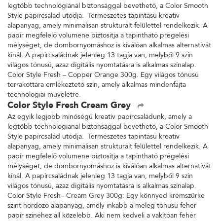
legtöbb technológiánál biztonsággal bevethető, a Color Smooth
Style papírcsalád utódja. Természetes tapintású kreatív
alapanyag, amely minimálisan strukturált felülettel rendelkezik. A
papír megfelelő volumene biztosítja a tapintható prégelési
mélységet, de dombornyomáshoz is kiválóan alkalmas alternatívát
kínál. A papírcsaládnak jelenleg 13 tagja van, melyből 9 szín
világos tónusú, azaz digitális nyomtatásra is alkalmas színalap.
Color Style Fresh – Copper Orange 300g. Egy világos tónusú
terrakottára emlékeztető szín, amely alkalmas mindenfajta
technológiai műveletre.
Color Style Fresh Cream Grey
Az egyik legjobb minőségű kreatív papírcsaládunk, amely a
legtöbb technológiánál biztonsággal bevethető, a Color Smooth
Style papírcsalád utódja. Természetes tapintású kreatív
alapanyag, amely minimálisan strukturált felülettel rendelkezik. A
papír megfelelő volumene biztosítja a tapintható prégelési
mélységet, de dombornyomáshoz is kiválóan alkalmas alternatívát
kínál. A papírcsaládnak jelenleg 13 tagja van, melyből 9 szín
világos tónusú, azaz digitális nyomtatásra is alkalmas színalap.
Color Style Fresh– Cream Grey 300g: Egy könnyed krémszürke
színt hordozó alapanyag, amely inkább a meleg tónusú fehér
papír színéhez áll közelebb. Aki nem kedveli a vakítóan fehér