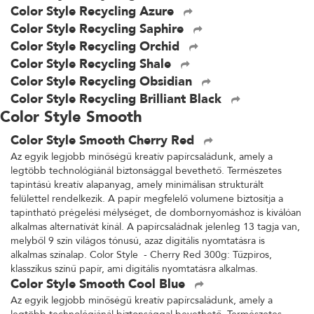
Color Style Recycling Azure
Color Style Recycling Saphire
Color Style Recycling Orchid
Color Style Recycling Shale
Color Style Recycling Obsidian
Color Style Recycling Brilliant Black
Color Style Smooth
Color Style Smooth Cherry Red
Az egyik legjobb minőségű kreatív papírcsaládunk, amely a
legtöbb technológiánál biztonsággal bevethető. Természetes
tapintású kreatív alapanyag, amely minimálisan strukturált
felülettel rendelkezik. A papír megfelelő volumene biztosítja a
tapintható prégelési mélységet, de dombornyomáshoz is kiválóan
alkalmas alternatívát kínál. A papírcsaládnak jelenleg 13 tagja van,
melyből 9 szín világos tónusú, azaz digitális nyomtatásra is
alkalmas színalap. Color Style - Cherry Red 300g: Tűzpiros,
klasszikus színű papír, ami digitális nyomtatásra alkalmas.
Color Style Smooth Cool Blue
Az egyik legjobb minőségű kreatív papírcsaládunk, amely a