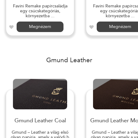
Favini Remake papírcsaládja
Favini Remake papírcsa
egy csúcskategóriás,
egy csúcskategóriá
környezetba ...
környezetba ...
Megnézem
Megnézem
Gmund Leather
Gmund Leather Coal
Gmund Leather M
Gmund – Leather a világ első
Gmund – Leather a vilá
olyan papírja, amely a valódi b
olyan papírja, amely a v