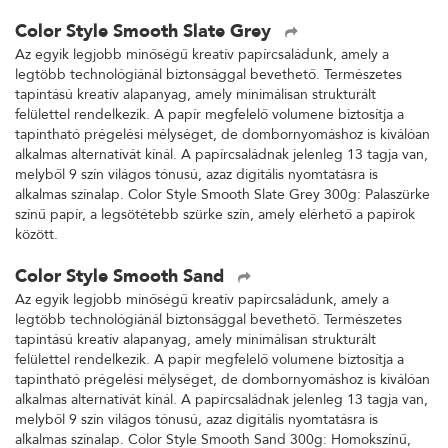
Color Style Smooth Slate Grey
Az egyik legjobb minőségű kreatív papírcsaládunk, amely a
legtöbb technológiánál biztonsággal bevethető. Természetes
tapintású kreatív alapanyag, amely minimálisan strukturált
felülettel rendelkezik. A papír megfelelő volumene biztosítja a
tapintható prégelési mélységet, de dombornyomáshoz is kiválóan
alkalmas alternatívát kínál. A papírcsaládnak jelenleg 13 tagja van,
melyből 9 szín világos tónusú, azaz digitális nyomtatásra is
alkalmas színalap. Color Style Smooth Slate Grey 300g: Palaszürke
színű papír, a legsötétebb szürke szín, amely elérhető a papírok
között.
Color Style Smooth Sand
Az egyik legjobb minőségű kreatív papírcsaládunk, amely a
legtöbb technológiánál biztonsággal bevethető. Természetes
tapintású kreatív alapanyag, amely minimálisan strukturált
felülettel rendelkezik. A papír megfelelő volumene biztosítja a
tapintható prégelési mélységet, de dombornyomáshoz is kiválóan
alkalmas alternatívát kínál. A papírcsaládnak jelenleg 13 tagja van,
melyből 9 szín világos tónusú, azaz digitális nyomtatásra is
alkalmas színalap. Color Style Smooth Sand 300g: Homokszínű,