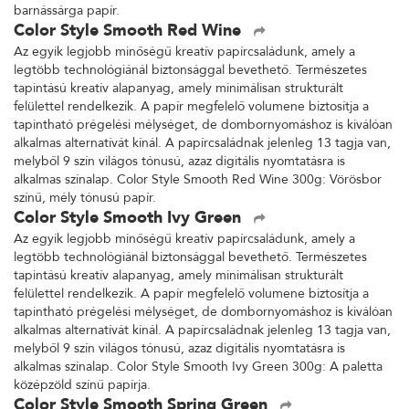
barnássárga papír.
Color Style Smooth Red Wine
Az egyik legjobb minőségű kreatív papírcsaládunk, amely a
legtöbb technológiánál biztonsággal bevethető. Természetes
tapintású kreatív alapanyag, amely minimálisan strukturált
felülettel rendelkezik. A papír megfelelő volumene biztosítja a
tapintható prégelési mélységet, de dombornyomáshoz is kiválóan
alkalmas alternatívát kínál. A papírcsaládnak jelenleg 13 tagja van,
melyből 9 szín világos tónusú, azaz digitális nyomtatásra is
alkalmas színalap. Color Style Smooth Red Wine 300g: Vörösbor
színű, mély tónusú papír.
Color Style Smooth Ivy Green
Az egyik legjobb minőségű kreatív papírcsaládunk, amely a
legtöbb technológiánál biztonsággal bevethető. Természetes
tapintású kreatív alapanyag, amely minimálisan strukturált
felülettel rendelkezik. A papír megfelelő volumene biztosítja a
tapintható prégelési mélységet, de dombornyomáshoz is kiválóan
alkalmas alternatívát kínál. A papírcsaládnak jelenleg 13 tagja van,
melyből 9 szín világos tónusú, azaz digitális nyomtatásra is
alkalmas színalap. Color Style Smooth Ivy Green 300g: A paletta
középzöld színű papírja.
Color Style Smooth Spring Green