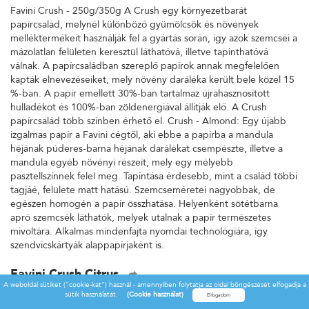
Favini Crush - 250g/350g A Crush egy környezetbarát
papírcsalád, melynél különböző gyümölcsök és növények
melléktermékeit használják fel a gyártás során, így azok szemcséi a
mázolatlan felületen keresztül láthatóvá, illetve tapinthatóvá
válnak. A papírcsaládban szereplő papírok annak megfelelően
kapták elnevezéseiket, mely növény daráléka került bele közel 15
%-ban. A papír emellett 30%-ban tartalmaz újrahasznosított
hulladékot és 100%-ban zöldenergiával állítják elő. A Crush
papírcsalád több színben érhető el. Crush - Almond: Egy újabb
izgalmas papír a Favini cégtől, aki ebbe a papírba a mandula
héjának púderes-barna héjának darálékat csempészte, illetve a
mandula egyéb növényi részeit, mely egy mélyebb
pasztellszínnek felel meg. Tapintása érdesebb, mint a család többi
tagjáé, felülete matt hatású. Szemcseméretei nagyobbak, de
egészen homogén a papír összhatása. Helyenként sötétbarna
apró szemcsék láthatók, melyek utalnak a papír természetes
mivoltára. Alkalmas mindenfajta nyomdai technológiára, így
szendvicskártyák alappapírjaként is.
Favini Crush Citrus
A weboldal sütiket ("cookie-kat") használ - amennyiben folytatja az oldal böngészését elfogadja a
Favini Crush - 250g/350g A Crush egy környezetbarát
sütik használatát.
(Cookie használat)
papírcsalád, melynél különböző gyümölcsök és növények