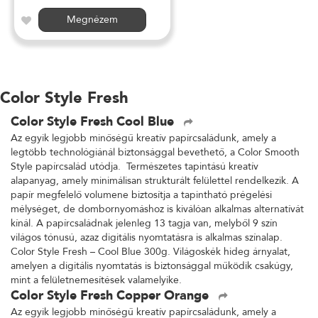
Megnézem
Color Style Fresh
Color Style Fresh Cool Blue
Az egyik legjobb minőségű kreatív papírcsaládunk, amely a
legtöbb technológiánál biztonsággal bevethető, a Color Smooth
Style papírcsalád utódja. Természetes tapintású kreatív
alapanyag, amely minimálisan strukturált felülettel rendelkezik. A
papír megfelelő volumene biztosítja a tapintható prégelési
mélységet, de dombornyomáshoz is kiválóan alkalmas alternatívát
kínál. A papírcsaládnak jelenleg 13 tagja van, melyből 9 szín
világos tónusú, azaz digitális nyomtatásra is alkalmas színalap.
Color Style Fresh – Cool Blue 300g. Világoskék hideg árnyalat,
amelyen a digitális nyomtatás is biztonsággal működik csakúgy,
mint a felületnemesítések valamelyike.
Color Style Fresh Copper Orange
Az egyik legjobb minőségű kreatív papírcsaládunk, amely a