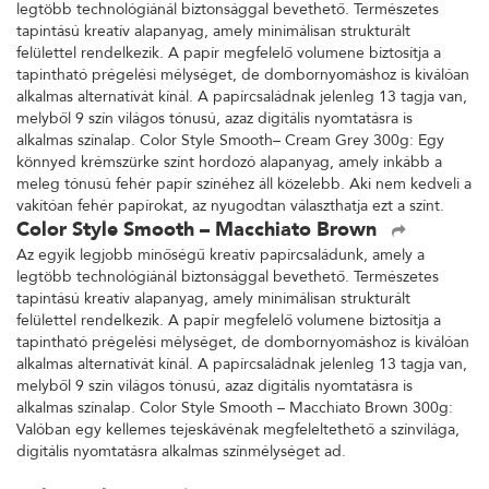
legtöbb technológiánál biztonsággal bevethető. Természetes
tapintású kreatív alapanyag, amely minimálisan strukturált
felülettel rendelkezik. A papír megfelelő volumene biztosítja a
tapintható prégelési mélységet, de dombornyomáshoz is kiválóan
alkalmas alternatívát kínál. A papírcsaládnak jelenleg 13 tagja van,
melyből 9 szín világos tónusú, azaz digitális nyomtatásra is
alkalmas színalap. Color Style Smooth– Cream Grey 300g: Egy
könnyed krémszürke színt hordozó alapanyag, amely inkább a
meleg tónusú fehér papír színéhez áll közelebb. Aki nem kedveli a
vakítóan fehér papírokat, az nyugodtan választhatja ezt a színt.
Color Style Smooth – Macchiato Brown
Az egyik legjobb minőségű kreatív papírcsaládunk, amely a
legtöbb technológiánál biztonsággal bevethető. Természetes
tapintású kreatív alapanyag, amely minimálisan strukturált
felülettel rendelkezik. A papír megfelelő volumene biztosítja a
tapintható prégelési mélységet, de dombornyomáshoz is kiválóan
alkalmas alternatívát kínál. A papírcsaládnak jelenleg 13 tagja van,
melyből 9 szín világos tónusú, azaz digitális nyomtatásra is
alkalmas színalap. Color Style Smooth – Macchiato Brown 300g:
Valóban egy kellemes tejeskávénak megfeleltethető a színvilága,
digitális nyomtatásra alkalmas színmélységet ad.