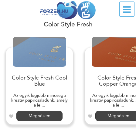
Color Style Fresh
Color Style Fresh Cool
Color Style Fre
Blue
Copper Orang
Az egyik legjobb minőségű
Az egyik legjobb min
kreatív papírcsaládunk, amely
kreatív papírcsaládunk,
a le ...
a le ...
Megnézem
Megnézem