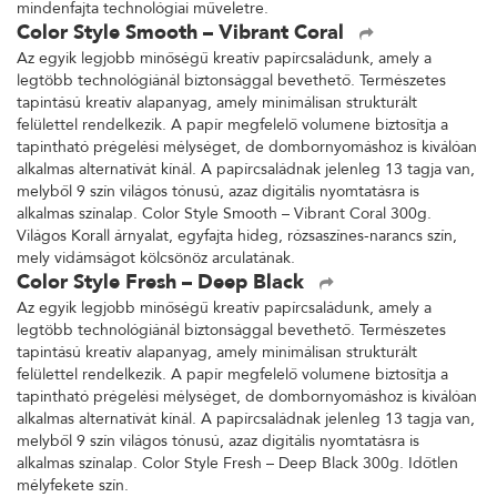
mindenfajta technológiai műveletre.
Color Style Smooth – Vibrant Coral
Az egyik legjobb minőségű kreatív papírcsaládunk, amely a
legtöbb technológiánál biztonsággal bevethető. Természetes
tapintású kreatív alapanyag, amely minimálisan strukturált
felülettel rendelkezik. A papír megfelelő volumene biztosítja a
tapintható prégelési mélységet, de dombornyomáshoz is kiválóan
alkalmas alternatívát kínál. A papírcsaládnak jelenleg 13 tagja van,
melyből 9 szín világos tónusú, azaz digitális nyomtatásra is
alkalmas színalap. Color Style Smooth – Vibrant Coral 300g.
Világos Korall árnyalat, egyfajta hideg, rózsaszínes-narancs szín,
mely vidámságot kölcsönöz arculatának.
Color Style Fresh – Deep Black
Az egyik legjobb minőségű kreatív papírcsaládunk, amely a
legtöbb technológiánál biztonsággal bevethető. Természetes
tapintású kreatív alapanyag, amely minimálisan strukturált
felülettel rendelkezik. A papír megfelelő volumene biztosítja a
tapintható prégelési mélységet, de dombornyomáshoz is kiválóan
alkalmas alternatívát kínál. A papírcsaládnak jelenleg 13 tagja van,
melyből 9 szín világos tónusú, azaz digitális nyomtatásra is
alkalmas színalap. Color Style Fresh – Deep Black 300g. Időtlen
mélyfekete szín.