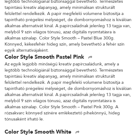
legtöbb technológiánál biztonsággal bevethető. Természetes
tapintású kreatív alapanyag, amely minimálisan strukturált
felülettel rendelkezik. A papír megfelelő volumene biztosítja a
tapintható prégelési mélységet, de dombornyomáshoz is kiválóan
alkalmas alternatívát kínál. A papírcsaládnak jelenleg 13 tagja van,
melyből 9 szín világos tónusú, azaz digitális nyomtatásra is
alkalmas színalap. Color Style Smooth – Pastel Blue 300g.
Könnyed, kékesfehér hideg szín, amely bevethető a fehér szín
egyik alternatívájaként.
Color Style Smooth Pastel Pink
Az egyik legjobb minőségű kreatív papírcsaládunk, amely a
legtöbb technológiánál biztonsággal bevethető. Természetes
tapintású kreatív alapanyag, amely minimálisan strukturált
felülettel rendelkezik. A papír megfelelő volumene biztosítja a
tapintható prégelési mélységet, de dombornyomáshoz is kiválóan
alkalmas alternatívát kínál. A papírcsaládnak jelenleg 13 tagja van,
melyből 9 szín világos tónusú, azaz digitális nyomtatásra is
alkalmas színalap. Color Style Smooth – Pastel Pink 300g. A
rózsakvarc könnyed színére emlékeztető pihekönnyű, hideg
tónusaként írható le.
Color Style Smooth White