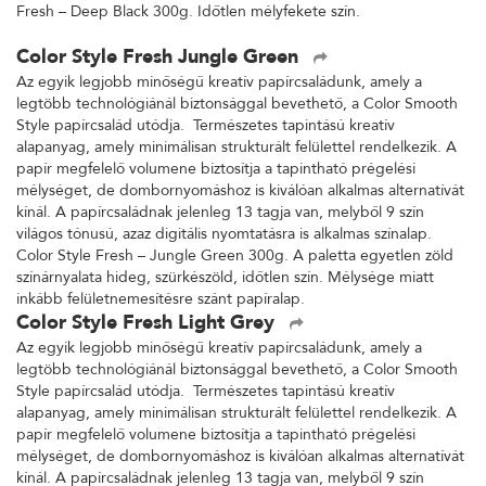
Fresh – Deep Black 300g. Időtlen mélyfekete szín.
Color Style Fresh Jungle Green
Az egyik legjobb minőségű kreatív papírcsaládunk, amely a
legtöbb technológiánál biztonsággal bevethető, a Color Smooth
Style papírcsalád utódja. Természetes tapintású kreatív
alapanyag, amely minimálisan strukturált felülettel rendelkezik. A
papír megfelelő volumene biztosítja a tapintható prégelési
mélységet, de dombornyomáshoz is kiválóan alkalmas alternatívát
kínál. A papírcsaládnak jelenleg 13 tagja van, melyből 9 szín
világos tónusú, azaz digitális nyomtatásra is alkalmas színalap.
Color Style Fresh – Jungle Green 300g. A paletta egyetlen zöld
színárnyalata hideg, szürkészöld, időtlen szín. Mélysége miatt
inkább felületnemesítésre szánt papíralap.
Color Style Fresh Light Grey
Az egyik legjobb minőségű kreatív papírcsaládunk, amely a
legtöbb technológiánál biztonsággal bevethető, a Color Smooth
Style papírcsalád utódja. Természetes tapintású kreatív
alapanyag, amely minimálisan strukturált felülettel rendelkezik. A
papír megfelelő volumene biztosítja a tapintható prégelési
mélységet, de dombornyomáshoz is kiválóan alkalmas alternatívát
kínál. A papírcsaládnak jelenleg 13 tagja van, melyből 9 szín