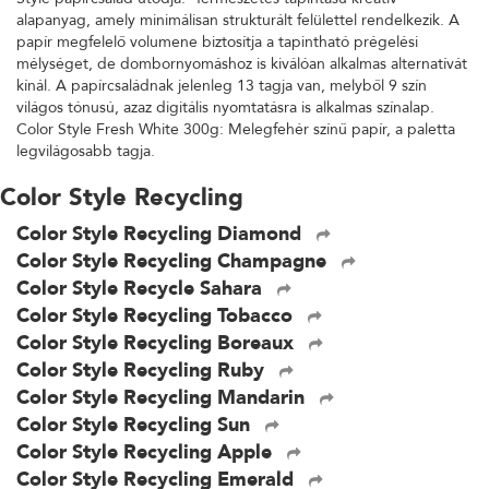
alapanyag, amely minimálisan strukturált felülettel rendelkezik. A
papír megfelelő volumene biztosítja a tapintható prégelési
mélységet, de dombornyomáshoz is kiválóan alkalmas alternatívát
kínál. A papírcsaládnak jelenleg 13 tagja van, melyből 9 szín
világos tónusú, azaz digitális nyomtatásra is alkalmas színalap.
Color Style Fresh White 300g: Melegfehér színű papír, a paletta
legvilágosabb tagja.
Color Style Recycling
Color Style Recycling Diamond
Color Style Recycling Champagne
Color Style Recycle Sahara
Color Style Recycling Tobacco
Color Style Recycling Boreaux
Color Style Recycling Ruby
Color Style Recycling Mandarin
Color Style Recycling Sun
Color Style Recycling Apple
Color Style Recycling Emerald