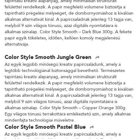
tapintású kreatív alapanyag, amely minimálisan strukturált
felülettel rendelkezik. A papír megfelelő volumene biztosítja a
tapintható prégelési mélységet, de dombornyomáshoz is kiválóan
alkalmas alternatívát kínál. A papírcsaládnak jelenleg 13 tagja van,
melyből 9 szín világos tónusú, azaz digitális nyomtatásra is
alkalmas színalap. Color Style Smooth – Dark Blue 300g. A fekete
papír egyik tökéletes, időtlen, kellően komoly megjelenésű
alternatívája.
Color Style Smooth Jungle Green
Az egyik legjobb minőségű kreatív papírcsaládunk, amely a
legtöbb technológiánál biztonsággal bevethető. Természetes
tapintású kreatív alapanyag, amely minimálisan strukturált
felülettel rendelkezik. A papír megfelelő volumene biztosítja a
tapintható prégelési mélységet, de dombornyomáshoz is kiválóan
alkalmas alternatívát kínál. A papírcsaládnak jelenleg 13 tagja van,
melyből 9 szín világos tónusú, azaz digitális nyomtatásra is
alkalmas színalap. Color Style Smooth – Copper Orange 300g.
Egy világos tónusú terrakottára emlékeztető szín, amely alkalmas
mindenfajta technológiai műveletre.
Color Style Smooth Pastel Blue
Az egyik legjobb minőségű kreatív papírcsaládunk, amely a