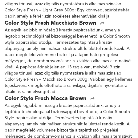
világos tónusú, azaz digitális nyomtatásra is alkalmas színalap.
Color Style Fresh – Light Grey 300g: Egy könnyed, szürkésfehér
papír, amely a fehér szín tökéletes alternatíváját kínálja.
Color Style Fresh Macchiato Brown
Az egyik legjobb minőségű kreatív papírcsaládunk, amely a
legtöbb technológiánál biztonsággal bevethető, a Color Smooth
Style papírcsalád utódja. Természetes tapintású kreatív
alapanyag, amely minimálisan strukturált felülettel rendelkezik. A
papír megfelelő volumene biztosítja a tapintható prégelési
mélységet, de dombornyomáshoz is kiválóan alkalmas alternatívát
kínál. A papírcsaládnak jelenleg 13 tagja van, melyből 9 szín
világos tónusú, azaz digitális nyomtatásra is alkalmas színalap.
Color Style Fresh – Macchiato Brown 300g: Valóban egy kellemes
tejeskávénak megfeleltethető a színvilága, digitális nyomtatásra
alkalmas színmélységet ad.
Color Style Fresh Mocca Brown
Az egyik legjobb minőségű kreatív papírcsaládunk, amely a
legtöbb technológiánál biztonsággal bevethető, a Color Smooth
Style papírcsalád utódja. Természetes tapintású kreatív
alapanyag, amely minimálisan strukturált felülettel rendelkezik. A
papír megfelelő volumene biztosítja a tapintható prégelési
mélységet, de dombornyomáshoz is kiválóan alkalmas alternatívát