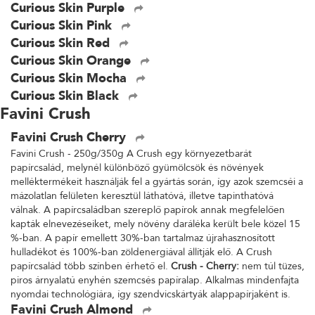
Curious Skin Purple
Curious Skin Pink
Curious Skin Red
Curious Skin Orange
Curious Skin Mocha
Curious Skin Black
Favini Crush
Favini Crush Cherry
Favini Crush - 250g/350g A Crush egy környezetbarát
papírcsalád, melynél különböző gyümölcsök és növények
melléktermékeit használják fel a gyártás során, így azok szemcséi a
mázolatlan felületen keresztül láthatóvá, illetve tapinthatóvá
válnak. A papírcsaládban szereplő papírok annak megfelelően
kapták elnevezéseiket, mely növény daráléka került bele közel 15
%-ban. A papír emellett 30%-ban tartalmaz újrahasznosított
hulladékot és 100%-ban zöldenergiával állítják elő. A Crush
papírcsalád több színben érhető el.
Crush - Cherry:
nem túl tüzes,
piros árnyalatú enyhén szemcsés papíralap. Alkalmas mindenfajta
nyomdai technológiára, így szendvicskártyák alappapírjaként is.
Favini Crush Almond