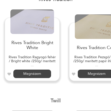
Rives Tradition Bright
White
Rives Tradition C
Rives Tradition Ragyogó fehér
Rives Tradition Pezsgő
/ Bright white /250g/ merített
/250g/ merített papír ihl
...
...
Megnézem
Megnézem
Twill