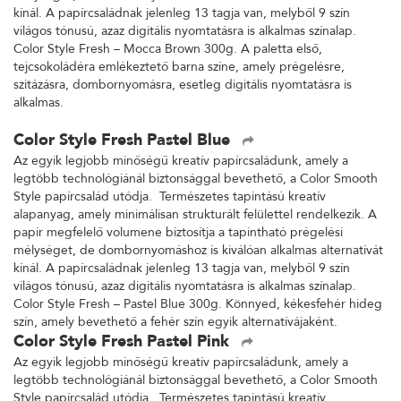
kínál. A papírcsaládnak jelenleg 13 tagja van, melyből 9 szín
világos tónusú, azaz digitális nyomtatásra is alkalmas színalap.
Color Style Fresh – Mocca Brown 300g. A paletta első,
tejcsokoládéra emlékeztető barna színe, amely prégelésre,
szitázásra, dombornyomásra, esetleg digitális nyomtatásra is
alkalmas.
Color Style Fresh Pastel Blue
Az egyik legjobb minőségű kreatív papírcsaládunk, amely a
legtöbb technológiánál biztonsággal bevethető, a Color Smooth
Style papírcsalád utódja. Természetes tapintású kreatív
alapanyag, amely minimálisan strukturált felülettel rendelkezik. A
papír megfelelő volumene biztosítja a tapintható prégelési
mélységet, de dombornyomáshoz is kiválóan alkalmas alternatívát
kínál. A papírcsaládnak jelenleg 13 tagja van, melyből 9 szín
világos tónusú, azaz digitális nyomtatásra is alkalmas színalap.
Color Style Fresh – Pastel Blue 300g. Könnyed, kékesfehér hideg
szín, amely bevethető a fehér szín egyik alternatívájaként.
Color Style Fresh Pastel Pink
Az egyik legjobb minőségű kreatív papírcsaládunk, amely a
legtöbb technológiánál biztonsággal bevethető, a Color Smooth
Style papírcsalád utódja. Természetes tapintású kreatív