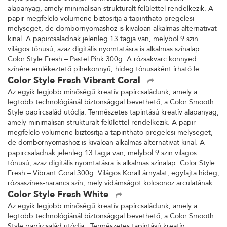
alapanyag, amely minimálisan strukturált felülettel rendelkezik. A
papír megfelelő volumene biztosítja a tapintható prégelési
mélységet, de dombornyomáshoz is kiválóan alkalmas alternatívát
kínál. A papírcsaládnak jelenleg 13 tagja van, melyből 9 szín
világos tónusú, azaz digitális nyomtatásra is alkalmas színalap.
Color Style Fresh – Pastel Pink 300g. A rózsakvarc könnyed
színére emlékeztető pihekönnyű, hideg tónusaként írható le.
Color Style Fresh Vibrant Coral
Az egyik legjobb minőségű kreatív papírcsaládunk, amely a
legtöbb technológiánál biztonsággal bevethető, a Color Smooth
Style papírcsalád utódja. Természetes tapintású kreatív alapanyag,
amely minimálisan strukturált felülettel rendelkezik. A papír
megfelelő volumene biztosítja a tapintható prégelési mélységet,
de dombornyomáshoz is kiválóan alkalmas alternatívát kínál. A
papírcsaládnak jelenleg 13 tagja van, melyből 9 szín világos
tónusú, azaz digitális nyomtatásra is alkalmas színalap. Color Style
Fresh – Vibrant Coral 300g. Világos Korall árnyalat, egyfajta hideg,
rózsaszínes-narancs szín, mely vidámságot kölcsönöz arculatának.
Color Style Fresh White
Az egyik legjobb minőségű kreatív papírcsaládunk, amely a
legtöbb technológiánál biztonsággal bevethető, a Color Smooth
Style papírcsalád utódja. Természetes tapintású kreatív