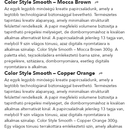
Color Style Smooth – Mocca Brown
Az egyik legjobb minőségű kreatív papírcsaládunk, amely a
legtöbb technológiánál biztonsággal bevethető. Természetes
tapintású kreatív alapanyag, amely minimálisan strukturált
felülettel rendelkezik. A papír megfelelő volumene biztosítja a
tapintható prégelési mélységet, de dombornyomáshoz is kiválóan
alkalmas alternatívát kínál. A papírcsaládnak jelenleg 13 tagja van,
melyből 9 szín világos tónusú, azaz digitális nyomtatásra is
alkalmas színalap. Color Style Smooth – Mocca Brown 300g. A
paletta első, tejcsokoládéra emlékeztető barna színe, amely
prégelésre, szitázásra, dombornyomásra, esetleg digitális
nyomtatásra is alkalmas.
Color Style Smooth – Copper Orange
Az egyik legjobb minőségű kreatív papírcsaládunk, amely a
legtöbb technológiánál biztonsággal bevethető. Természetes
tapintású kreatív alapanyag, amely minimálisan strukturált
felülettel rendelkezik. A papír megfelelő volumene biztosítja a
tapintható prégelési mélységet, de dombornyomáshoz is kiválóan
alkalmas alternatívát kínál. A papírcsaládnak jelenleg 13 tagja van,
melyből 9 szín világos tónusú, azaz digitális nyomtatásra is
alkalmas színalap. Color Style Smooth – Copper Orange 300g.
Egy világos tónusú terrakottára emlékeztető szín, amely alkalmas