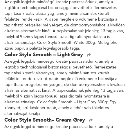
Az egyik legjobb minőségű kreatív papírcsaládunk, amely a
legtöbb technológiánál biztonsággal bevethető. Természetes
tapintású kreatív alapanyag, amely minimálisan strukturált
felülettel rendelkezik. A papír megfelelő volumene biztosítja a
tapintható prégelési mélységet, de dombornyomáshoz is kiválóan
alkalmas alternatívát kínál. A papírcsaládnak jelenleg 13 tagja van,
melyből 9 szín világos tónusú, azaz digitális nyomtatásra is
alkalmas színalap. Color Style Smooth White 300g: Melegfehér
színű papír, a paletta legvilágosabb tagja.
Color Style Smooth – Light Grey
Az egyik legjobb minőségű kreatív papírcsaládunk, amely a
legtöbb technológiánál biztonsággal bevethető. Természetes
tapintású kreatív alapanyag, amely minimálisan strukturált
felülettel rendelkezik. A papír megfelelő volumene biztosítja a
tapintható prégelési mélységet, de dombornyomáshoz is kiválóan
alkalmas alternatívát kínál. A papírcsaládnak jelenleg 13 tagja van,
melyből 9 szín világos tónusú, azaz digitális nyomtatásra is
alkalmas színalap. Color Style Smooth – Light Grey 300g: Egy
könnyed, szürkésfehér papír, amely a fehér szín tökéletes
alternatíváját kínálja.
Color Style Smooth– Cream Grey
Az egyik legjobb minőségű kreatív papírcsaládunk, amely a