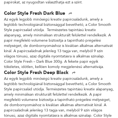
papírokat, az nyugodtan választhatja ezt a színt.
Color Style Fresh Dark Blue
Az egyik legjobb minőségű kreatív papírcsaládunk, amely a
legtöbb technológiánál biztonsággal bevethető, a Color Smooth
Style papírcsalád utódja. Természetes tapintású kreatív
alapanyag, amely minimálisan strukturált felülettel rendelkezik. A
papír megfelelő volumene biztosítja a tapintható prégelési
mélységet, de dombornyomáshoz is kiválóan alkalmas alternatívát
kínál. A papírcsaládnak jelenleg 13 tagja van, melyből 9 szín
világos tónusú, azaz digitális nyomtatásra is alkalmas színalap.
Color Style Fresh – Dark Blue 300g. A fekete papír egyik
tökéletes, időtlen, kellően komoly megjelenésű alternatívája.
Color Style Fresh Deep Black
Az egyik legjobb minőségű kreatív papírcsaládunk, amely a
legtöbb technológiánál biztonsággal bevethető, a Color Smooth
Style papírcsalád utódja. Természetes tapintású kreatív alapanyag,
amely minimálisan strukturált felülettel rendelkezik. A papír
megfelelő volumene biztosítja a tapintható prégelési mélységet,
de dombornyomáshoz is kiválóan alkalmas alternatívát kínál. A
papírcsaládnak jelenleg 13 tagja van, melyből 9 szín világos
tónusú, azaz digitális nyomtatásra is alkalmas színalap. Color Style