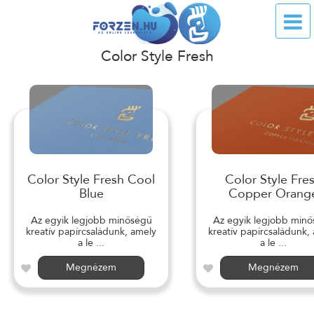
Color Style Fresh
Color Style Fresh Cool
Color Style Fre
Blue
Copper Orang
Az egyik legjobb minőségű
Az egyik legjobb min
kreatív papírcsaládunk, amely
kreatív papírcsaládunk,
a le ...
a le ...
Megnézem
Megnézem