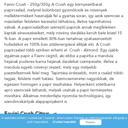
Favini Crush - 250g/350g A Crush egy környezetbarát
papírcsalád, melynél különböző gyümölcsök és növények
melléktermékeit használják fel a gyártás során, így azok szemcséi a
mázolatlan felületen keresztül láthatóvá, illetve tapinthatóvá
válnak. A papírcsaládban szereplő papírok annak megfelelően
kapták elnevezéseiket, mely növény daráléka került bele közel 15
%-ban. A papír emellett 30%-ban tartalmaz újrahasznosított
hulladékot és 100%-ban zöldenergiával állítják elő. A Crush
papírcsalád több színben érhető el. Crush - Almond: Egy újabb
izgalmas papír a Favini cégtől, aki ebbe a papírba a mandula
héjának púderes-barna héjának darálékat csempészte, illetve a
mandula egyéb növényi részeit, mely egy mélyebb
pasztellszínnek felel meg. Tapintása érdesebb, mint a család többi
tagjáé, felülete matt hatású. Szemcseméretei nagyobbak, de
egészen homogén a papír összhatása. Helyenként sötétbarna
apró szemcsék láthatók, melyek utalnak a papír természetes
mivoltára. Alkalmas mindenfajta nyomdai technológiára, így
szendvicskártyák alappapírjaként is.
Favini Crush Citrus
A weboldal sütiket ("cookie-kat") használ - amennyiben folytatja az oldal böngészését elfogadja a
Favini Crush - 250g/350g A Crush egy környezetbarát
sütik használatát.
(Cookie használat)
papírcsalád, melynél különböző gyümölcsök és növények