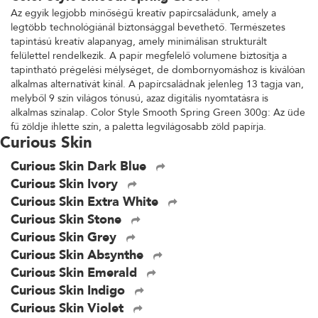
Az egyik legjobb minőségű kreatív papírcsaládunk, amely a
legtöbb technológiánál biztonsággal bevethető. Természetes
tapintású kreatív alapanyag, amely minimálisan strukturált
felülettel rendelkezik. A papír megfelelő volumene biztosítja a
tapintható prégelési mélységet, de dombornyomáshoz is kiválóan
alkalmas alternatívát kínál. A papírcsaládnak jelenleg 13 tagja van,
melyből 9 szín világos tónusú, azaz digitális nyomtatásra is
alkalmas színalap. Color Style Smooth Spring Green 300g: Az üde
fű zöldje ihlette szín, a paletta legvilágosabb zöld papírja.
Curious Skin
Curious Skin Dark Blue
Curious Skin Ivory
Curious Skin Extra White
Curious Skin Stone
Curious Skin Grey
Curious Skin Absynthe
Curious Skin Emerald
Curious Skin Indigo
Curious Skin Violet