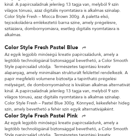
kínál. A papírcsaládnak jelenleg 13 tagja van, melyből 9 szín
világos tónusú, azaz digitális nyomtatásra is alkalmas színalap.
Color Style Fresh – Mocca Brown 300g. A paletta első,
tejcsokoládéra emlékeztető barna színe, amely prégelésre,
szitázásra, dombornyomásra, esetleg digitális nyomtatásra is
alkalmas.
Color Style Fresh Pastel Blue
Az egyik legjobb minőségű kreatív papírcsaládunk, amely a
legtöbb technológiánál biztonsággal bevethető, a Color Smooth
Style papírcsalád utódja. Természetes tapintású kreatív
alapanyag, amely minimálisan strukturált felülettel rendelkezik. A
papír megfelelő volumene biztosítja a tapintható prégelési
mélységet, de dombornyomáshoz is kiválóan alkalmas alternatívát
kínál. A papírcsaládnak jelenleg 13 tagja van, melyből 9 szín
világos tónusú, azaz digitális nyomtatásra is alkalmas színalap.
Color Style Fresh – Pastel Blue 300g. Könnyed, kékesfehér hideg
szín, amely bevethető a fehér szín egyik alternatívájaként.
Color Style Fresh Pastel Pink
Az egyik legjobb minőségű kreatív papírcsaládunk, amely a
legtöbb technológiánál biztonsággal bevethető, a Color Smooth
Style papírcsalád utódja. Természetes tapintású kreatív