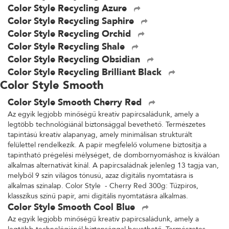
Color Style Recycling Azure
Color Style Recycling Saphire
Color Style Recycling Orchid
Color Style Recycling Shale
Color Style Recycling Obsidian
Color Style Recycling Brilliant Black
Color Style Smooth
Color Style Smooth Cherry Red
Az egyik legjobb minőségű kreatív papírcsaládunk, amely a
legtöbb technológiánál biztonsággal bevethető. Természetes
tapintású kreatív alapanyag, amely minimálisan strukturált
felülettel rendelkezik. A papír megfelelő volumene biztosítja a
tapintható prégelési mélységet, de dombornyomáshoz is kiválóan
alkalmas alternatívát kínál. A papírcsaládnak jelenleg 13 tagja van,
melyből 9 szín világos tónusú, azaz digitális nyomtatásra is
alkalmas színalap. Color Style - Cherry Red 300g: Tűzpiros,
klasszikus színű papír, ami digitális nyomtatásra alkalmas.
Color Style Smooth Cool Blue
Az egyik legjobb minőségű kreatív papírcsaládunk, amely a