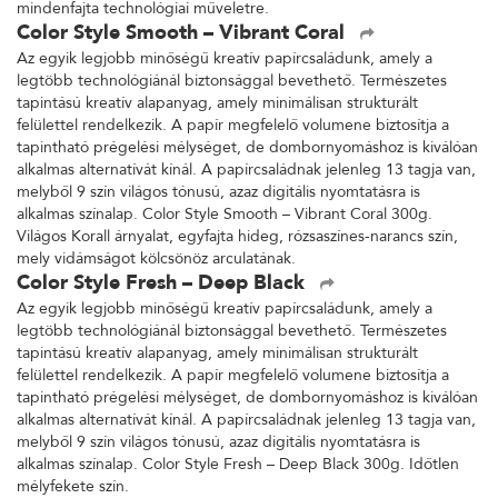
mindenfajta technológiai műveletre.
Color Style Smooth – Vibrant Coral
Az egyik legjobb minőségű kreatív papírcsaládunk, amely a
legtöbb technológiánál biztonsággal bevethető. Természetes
tapintású kreatív alapanyag, amely minimálisan strukturált
felülettel rendelkezik. A papír megfelelő volumene biztosítja a
tapintható prégelési mélységet, de dombornyomáshoz is kiválóan
alkalmas alternatívát kínál. A papírcsaládnak jelenleg 13 tagja van,
melyből 9 szín világos tónusú, azaz digitális nyomtatásra is
alkalmas színalap. Color Style Smooth – Vibrant Coral 300g.
Világos Korall árnyalat, egyfajta hideg, rózsaszínes-narancs szín,
mely vidámságot kölcsönöz arculatának.
Color Style Fresh – Deep Black
Az egyik legjobb minőségű kreatív papírcsaládunk, amely a
legtöbb technológiánál biztonsággal bevethető. Természetes
tapintású kreatív alapanyag, amely minimálisan strukturált
felülettel rendelkezik. A papír megfelelő volumene biztosítja a
tapintható prégelési mélységet, de dombornyomáshoz is kiválóan
alkalmas alternatívát kínál. A papírcsaládnak jelenleg 13 tagja van,
melyből 9 szín világos tónusú, azaz digitális nyomtatásra is
alkalmas színalap. Color Style Fresh – Deep Black 300g. Időtlen
mélyfekete szín.