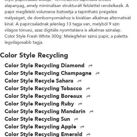
alapanyag, amely minimálisan strukturált felülettel rendelkezik. A
papír megfelelő volumene biztosítja a tapintható prégelési
mélységet, de dombornyomáshoz is kiválóan alkalmas alternatívát
kínál. A papírcsaládnak jelenleg 13 tagja van, melyből 9 szín
világos tónusú, azaz digitális nyomtatásra is alkalmas színalap.
Color Style Fresh White 300g: Melegfehér színű papír, a paletta
legvilágosabb tagja.
Color Style Recycling
Color Style Recycling Diamond
Color Style Recycling Champagne
Color Style Recycle Sahara
Color Style Recycling Tobacco
Color Style Recycling Boreaux
Color Style Recycling Ruby
Color Style Recycling Mandarin
Color Style Recycling Sun
Color Style Recycling Apple
Color Style Recycling Emerald