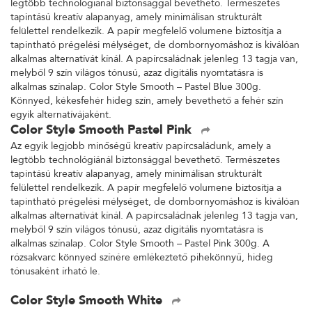
legtöbb technológiánál biztonsággal bevethető. Természetes
tapintású kreatív alapanyag, amely minimálisan strukturált
felülettel rendelkezik. A papír megfelelő volumene biztosítja a
tapintható prégelési mélységet, de dombornyomáshoz is kiválóan
alkalmas alternatívát kínál. A papírcsaládnak jelenleg 13 tagja van,
melyből 9 szín világos tónusú, azaz digitális nyomtatásra is
alkalmas színalap. Color Style Smooth – Pastel Blue 300g.
Könnyed, kékesfehér hideg szín, amely bevethető a fehér szín
egyik alternatívájaként.
Color Style Smooth Pastel Pink
Az egyik legjobb minőségű kreatív papírcsaládunk, amely a
legtöbb technológiánál biztonsággal bevethető. Természetes
tapintású kreatív alapanyag, amely minimálisan strukturált
felülettel rendelkezik. A papír megfelelő volumene biztosítja a
tapintható prégelési mélységet, de dombornyomáshoz is kiválóan
alkalmas alternatívát kínál. A papírcsaládnak jelenleg 13 tagja van,
melyből 9 szín világos tónusú, azaz digitális nyomtatásra is
alkalmas színalap. Color Style Smooth – Pastel Pink 300g. A
rózsakvarc könnyed színére emlékeztető pihekönnyű, hideg
tónusaként írható le.
Color Style Smooth White