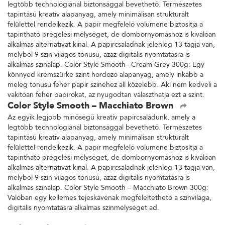
legtöbb technológiánál biztonsággal bevethető. Természetes
tapintású kreatív alapanyag, amely minimálisan strukturált
felülettel rendelkezik. A papír megfelelő volumene biztosítja a
tapintható prégelési mélységet, de dombornyomáshoz is kiválóan
alkalmas alternatívát kínál. A papírcsaládnak jelenleg 13 tagja van,
melyből 9 szín világos tónusú, azaz digitális nyomtatásra is
alkalmas színalap. Color Style Smooth– Cream Grey 300g: Egy
könnyed krémszürke színt hordozó alapanyag, amely inkább a
meleg tónusú fehér papír színéhez áll közelebb. Aki nem kedveli a
vakítóan fehér papírokat, az nyugodtan választhatja ezt a színt.
Color Style Smooth – Macchiato Brown
Az egyik legjobb minőségű kreatív papírcsaládunk, amely a
legtöbb technológiánál biztonsággal bevethető. Természetes
tapintású kreatív alapanyag, amely minimálisan strukturált
felülettel rendelkezik. A papír megfelelő volumene biztosítja a
tapintható prégelési mélységet, de dombornyomáshoz is kiválóan
alkalmas alternatívát kínál. A papírcsaládnak jelenleg 13 tagja van,
melyből 9 szín világos tónusú, azaz digitális nyomtatásra is
alkalmas színalap. Color Style Smooth – Macchiato Brown 300g:
Valóban egy kellemes tejeskávénak megfeleltethető a színvilága,
digitális nyomtatásra alkalmas színmélységet ad.