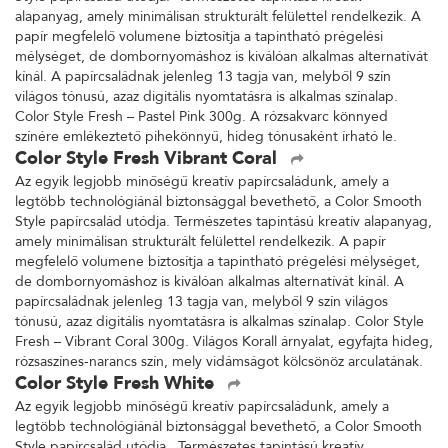
alapanyag, amely minimálisan strukturált felülettel rendelkezik. A
papír megfelelő volumene biztosítja a tapintható prégelési
mélységet, de dombornyomáshoz is kiválóan alkalmas alternatívát
kínál. A papírcsaládnak jelenleg 13 tagja van, melyből 9 szín
világos tónusú, azaz digitális nyomtatásra is alkalmas színalap.
Color Style Fresh – Pastel Pink 300g. A rózsakvarc könnyed
színére emlékeztető pihekönnyű, hideg tónusaként írható le.
Color Style Fresh Vibrant Coral
Az egyik legjobb minőségű kreatív papírcsaládunk, amely a
legtöbb technológiánál biztonsággal bevethető, a Color Smooth
Style papírcsalád utódja. Természetes tapintású kreatív alapanyag,
amely minimálisan strukturált felülettel rendelkezik. A papír
megfelelő volumene biztosítja a tapintható prégelési mélységet,
de dombornyomáshoz is kiválóan alkalmas alternatívát kínál. A
papírcsaládnak jelenleg 13 tagja van, melyből 9 szín világos
tónusú, azaz digitális nyomtatásra is alkalmas színalap. Color Style
Fresh – Vibrant Coral 300g. Világos Korall árnyalat, egyfajta hideg,
rózsaszínes-narancs szín, mely vidámságot kölcsönöz arculatának.
Color Style Fresh White
Az egyik legjobb minőségű kreatív papírcsaládunk, amely a
legtöbb technológiánál biztonsággal bevethető, a Color Smooth
Style papírcsalád utódja. Természetes tapintású kreatív