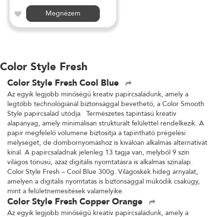
Megnézem
Color Style Fresh
Color Style Fresh Cool Blue
Az egyik legjobb minőségű kreatív papírcsaládunk, amely a
legtöbb technológiánál biztonsággal bevethető, a Color Smooth
Style papírcsalád utódja. Természetes tapintású kreatív
alapanyag, amely minimálisan strukturált felülettel rendelkezik. A
papír megfelelő volumene biztosítja a tapintható prégelési
mélységet, de dombornyomáshoz is kiválóan alkalmas alternatívát
kínál. A papírcsaládnak jelenleg 13 tagja van, melyből 9 szín
világos tónusú, azaz digitális nyomtatásra is alkalmas színalap.
Color Style Fresh – Cool Blue 300g. Világoskék hideg árnyalat,
amelyen a digitális nyomtatás is biztonsággal működik csakúgy,
mint a felületnemesítések valamelyike.
Color Style Fresh Copper Orange
Az egyik legjobb minőségű kreatív papírcsaládunk, amely a