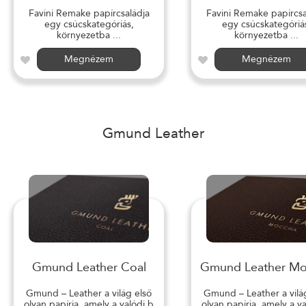
Favini Remake papírcsaládja
Favini Remake papírcsa
egy csúcskategóriás,
egy csúcskategóriá
környezetba ...
környezetba ...
Megnézem
Megnézem
Gmund Leather
Gmund Leather Coal
Gmund Leather M
Gmund – Leather a világ első
Gmund – Leather a vilá
olyan papírja, amely a valódi b
olyan papírja, amely a v