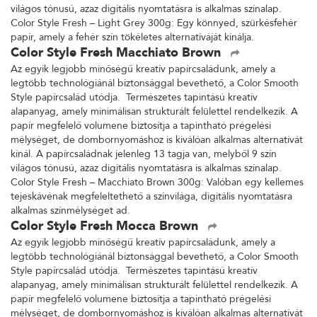
világos tónusú, azaz digitális nyomtatásra is alkalmas színalap.
Color Style Fresh – Light Grey 300g: Egy könnyed, szürkésfehér
papír, amely a fehér szín tökéletes alternatíváját kínálja.
Color Style Fresh Macchiato Brown
Az egyik legjobb minőségű kreatív papírcsaládunk, amely a
legtöbb technológiánál biztonsággal bevethető, a Color Smooth
Style papírcsalád utódja. Természetes tapintású kreatív
alapanyag, amely minimálisan strukturált felülettel rendelkezik. A
papír megfelelő volumene biztosítja a tapintható prégelési
mélységet, de dombornyomáshoz is kiválóan alkalmas alternatívát
kínál. A papírcsaládnak jelenleg 13 tagja van, melyből 9 szín
világos tónusú, azaz digitális nyomtatásra is alkalmas színalap.
Color Style Fresh – Macchiato Brown 300g: Valóban egy kellemes
tejeskávénak megfeleltethető a színvilága, digitális nyomtatásra
alkalmas színmélységet ad.
Color Style Fresh Mocca Brown
Az egyik legjobb minőségű kreatív papírcsaládunk, amely a
legtöbb technológiánál biztonsággal bevethető, a Color Smooth
Style papírcsalád utódja. Természetes tapintású kreatív
alapanyag, amely minimálisan strukturált felülettel rendelkezik. A
papír megfelelő volumene biztosítja a tapintható prégelési
mélységet, de dombornyomáshoz is kiválóan alkalmas alternatívát