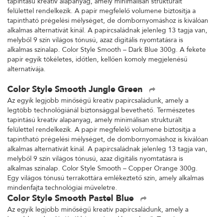
tapintású kreatív alapanyag, amely minimálisan strukturált
felülettel rendelkezik. A papír megfelelő volumene biztosítja a
tapintható prégelési mélységet, de dombornyomáshoz is kiválóan
alkalmas alternatívát kínál. A papírcsaládnak jelenleg 13 tagja van,
melyből 9 szín világos tónusú, azaz digitális nyomtatásra is
alkalmas színalap. Color Style Smooth – Dark Blue 300g. A fekete
papír egyik tökéletes, időtlen, kellően komoly megjelenésű
alternatívája.
Color Style Smooth Jungle Green
Az egyik legjobb minőségű kreatív papírcsaládunk, amely a
legtöbb technológiánál biztonsággal bevethető. Természetes
tapintású kreatív alapanyag, amely minimálisan strukturált
felülettel rendelkezik. A papír megfelelő volumene biztosítja a
tapintható prégelési mélységet, de dombornyomáshoz is kiválóan
alkalmas alternatívát kínál. A papírcsaládnak jelenleg 13 tagja van,
melyből 9 szín világos tónusú, azaz digitális nyomtatásra is
alkalmas színalap. Color Style Smooth – Copper Orange 300g.
Egy világos tónusú terrakottára emlékeztető szín, amely alkalmas
mindenfajta technológiai műveletre.
Color Style Smooth Pastel Blue
Az egyik legjobb minőségű kreatív papírcsaládunk, amely a