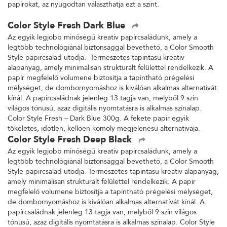
papírokat, az nyugodtan választhatja ezt a színt.
Color Style Fresh Dark Blue
Az egyik legjobb minőségű kreatív papírcsaládunk, amely a
legtöbb technológiánál biztonsággal bevethető, a Color Smooth
Style papírcsalád utódja. Természetes tapintású kreatív
alapanyag, amely minimálisan strukturált felülettel rendelkezik. A
papír megfelelő volumene biztosítja a tapintható prégelési
mélységet, de dombornyomáshoz is kiválóan alkalmas alternatívát
kínál. A papírcsaládnak jelenleg 13 tagja van, melyből 9 szín
világos tónusú, azaz digitális nyomtatásra is alkalmas színalap.
Color Style Fresh – Dark Blue 300g. A fekete papír egyik
tökéletes, időtlen, kellően komoly megjelenésű alternatívája.
Color Style Fresh Deep Black
Az egyik legjobb minőségű kreatív papírcsaládunk, amely a
legtöbb technológiánál biztonsággal bevethető, a Color Smooth
Style papírcsalád utódja. Természetes tapintású kreatív alapanyag,
amely minimálisan strukturált felülettel rendelkezik. A papír
megfelelő volumene biztosítja a tapintható prégelési mélységet,
de dombornyomáshoz is kiválóan alkalmas alternatívát kínál. A
papírcsaládnak jelenleg 13 tagja van, melyből 9 szín világos
tónusú, azaz digitális nyomtatásra is alkalmas színalap. Color Style