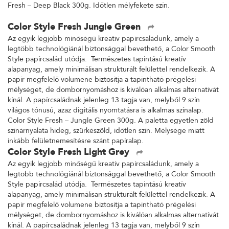
Fresh – Deep Black 300g. Időtlen mélyfekete szín.
Color Style Fresh Jungle Green
Az egyik legjobb minőségű kreatív papírcsaládunk, amely a
legtöbb technológiánál biztonsággal bevethető, a Color Smooth
Style papírcsalád utódja. Természetes tapintású kreatív
alapanyag, amely minimálisan strukturált felülettel rendelkezik. A
papír megfelelő volumene biztosítja a tapintható prégelési
mélységet, de dombornyomáshoz is kiválóan alkalmas alternatívát
kínál. A papírcsaládnak jelenleg 13 tagja van, melyből 9 szín
világos tónusú, azaz digitális nyomtatásra is alkalmas színalap.
Color Style Fresh – Jungle Green 300g. A paletta egyetlen zöld
színárnyalata hideg, szürkészöld, időtlen szín. Mélysége miatt
inkább felületnemesítésre szánt papíralap.
Color Style Fresh Light Grey
Az egyik legjobb minőségű kreatív papírcsaládunk, amely a
legtöbb technológiánál biztonsággal bevethető, a Color Smooth
Style papírcsalád utódja. Természetes tapintású kreatív
alapanyag, amely minimálisan strukturált felülettel rendelkezik. A
papír megfelelő volumene biztosítja a tapintható prégelési
mélységet, de dombornyomáshoz is kiválóan alkalmas alternatívát
kínál. A papírcsaládnak jelenleg 13 tagja van, melyből 9 szín