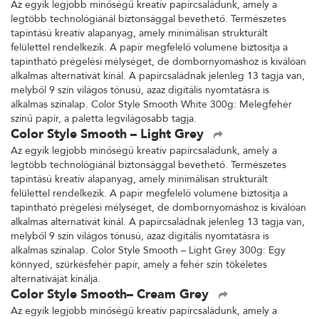
Az egyik legjobb minőségű kreatív papírcsaládunk, amely a
legtöbb technológiánál biztonsággal bevethető. Természetes
tapintású kreatív alapanyag, amely minimálisan strukturált
felülettel rendelkezik. A papír megfelelő volumene biztosítja a
tapintható prégelési mélységet, de dombornyomáshoz is kiválóan
alkalmas alternatívát kínál. A papírcsaládnak jelenleg 13 tagja van,
melyből 9 szín világos tónusú, azaz digitális nyomtatásra is
alkalmas színalap. Color Style Smooth White 300g: Melegfehér
színű papír, a paletta legvilágosabb tagja.
Color Style Smooth – Light Grey
Az egyik legjobb minőségű kreatív papírcsaládunk, amely a
legtöbb technológiánál biztonsággal bevethető. Természetes
tapintású kreatív alapanyag, amely minimálisan strukturált
felülettel rendelkezik. A papír megfelelő volumene biztosítja a
tapintható prégelési mélységet, de dombornyomáshoz is kiválóan
alkalmas alternatívát kínál. A papírcsaládnak jelenleg 13 tagja van,
melyből 9 szín világos tónusú, azaz digitális nyomtatásra is
alkalmas színalap. Color Style Smooth – Light Grey 300g: Egy
könnyed, szürkésfehér papír, amely a fehér szín tökéletes
alternatíváját kínálja.
Color Style Smooth– Cream Grey
Az egyik legjobb minőségű kreatív papírcsaládunk, amely a