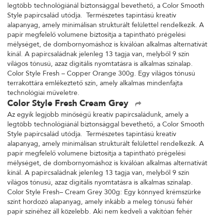
legtöbb technológiánál biztonsággal bevethető, a Color Smooth
Style papírcsalád utódja. Természetes tapintású kreatív
alapanyag, amely minimálisan strukturált felülettel rendelkezik. A
papír megfelelő volumene biztosítja a tapintható prégelési
mélységet, de dombornyomáshoz is kiválóan alkalmas alternatívát
kínál. A papírcsaládnak jelenleg 13 tagja van, melyből 9 szín
világos tónusú, azaz digitális nyomtatásra is alkalmas színalap.
Color Style Fresh – Copper Orange 300g. Egy világos tónusú
terrakottára emlékeztető szín, amely alkalmas mindenfajta
technológiai műveletre.
Color Style Fresh Cream Grey
Az egyik legjobb minőségű kreatív papírcsaládunk, amely a
legtöbb technológiánál biztonsággal bevethető, a Color Smooth
Style papírcsalád utódja. Természetes tapintású kreatív
alapanyag, amely minimálisan strukturált felülettel rendelkezik. A
papír megfelelő volumene biztosítja a tapintható prégelési
mélységet, de dombornyomáshoz is kiválóan alkalmas alternatívát
kínál. A papírcsaládnak jelenleg 13 tagja van, melyből 9 szín
világos tónusú, azaz digitális nyomtatásra is alkalmas színalap.
Color Style Fresh– Cream Grey 300g: Egy könnyed krémszürke
színt hordozó alapanyag, amely inkább a meleg tónusú fehér
papír színéhez áll közelebb. Aki nem kedveli a vakítóan fehér