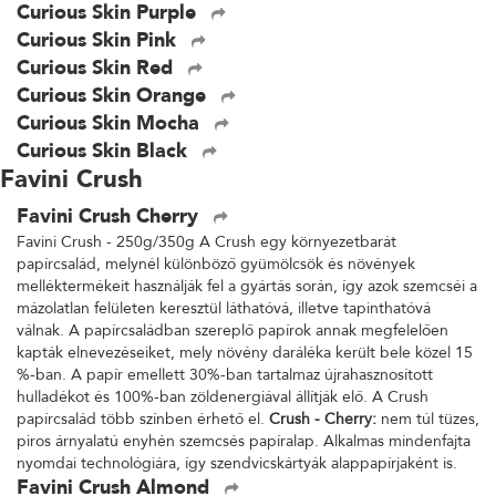
Curious Skin Purple
Curious Skin Pink
Curious Skin Red
Curious Skin Orange
Curious Skin Mocha
Curious Skin Black
Favini Crush
Favini Crush Cherry
Favini Crush - 250g/350g A Crush egy környezetbarát
papírcsalád, melynél különböző gyümölcsök és növények
melléktermékeit használják fel a gyártás során, így azok szemcséi a
mázolatlan felületen keresztül láthatóvá, illetve tapinthatóvá
válnak. A papírcsaládban szereplő papírok annak megfelelően
kapták elnevezéseiket, mely növény daráléka került bele közel 15
%-ban. A papír emellett 30%-ban tartalmaz újrahasznosított
hulladékot és 100%-ban zöldenergiával állítják elő. A Crush
papírcsalád több színben érhető el.
Crush - Cherry:
nem túl tüzes,
piros árnyalatú enyhén szemcsés papíralap. Alkalmas mindenfajta
nyomdai technológiára, így szendvicskártyák alappapírjaként is.
Favini Crush Almond