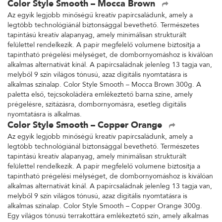
Color Style Smooth – Mocca Brown
Az egyik legjobb minőségű kreatív papírcsaládunk, amely a
legtöbb technológiánál biztonsággal bevethető. Természetes
tapintású kreatív alapanyag, amely minimálisan strukturált
felülettel rendelkezik. A papír megfelelő volumene biztosítja a
tapintható prégelési mélységet, de dombornyomáshoz is kiválóan
alkalmas alternatívát kínál. A papírcsaládnak jelenleg 13 tagja van,
melyből 9 szín világos tónusú, azaz digitális nyomtatásra is
alkalmas színalap. Color Style Smooth – Mocca Brown 300g. A
paletta első, tejcsokoládéra emlékeztető barna színe, amely
prégelésre, szitázásra, dombornyomásra, esetleg digitális
nyomtatásra is alkalmas.
Color Style Smooth – Copper Orange
Az egyik legjobb minőségű kreatív papírcsaládunk, amely a
legtöbb technológiánál biztonsággal bevethető. Természetes
tapintású kreatív alapanyag, amely minimálisan strukturált
felülettel rendelkezik. A papír megfelelő volumene biztosítja a
tapintható prégelési mélységet, de dombornyomáshoz is kiválóan
alkalmas alternatívát kínál. A papírcsaládnak jelenleg 13 tagja van,
melyből 9 szín világos tónusú, azaz digitális nyomtatásra is
alkalmas színalap. Color Style Smooth – Copper Orange 300g.
Egy világos tónusú terrakottára emlékeztető szín, amely alkalmas