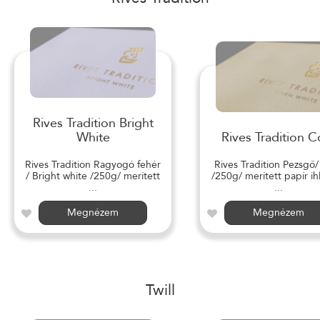
Rives Tradition Bright
White
Rives Tradition C
Rives Tradition Ragyogó fehér
Rives Tradition Pezsgő
/ Bright white /250g/ merített
/250g/ merített papír ihl
...
...
Megnézem
Megnézem
Twill