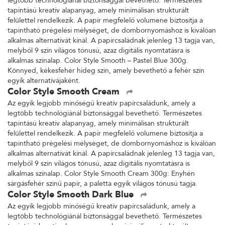
legtöbb technológiánál biztonsággal bevethető. Természetes
tapintású kreatív alapanyag, amely minimálisan strukturált
felülettel rendelkezik. A papír megfelelő volumene biztosítja a
tapintható prégelési mélységet, de dombornyomáshoz is kiválóan
alkalmas alternatívát kínál. A papírcsaládnak jelenleg 13 tagja van,
melyből 9 szín világos tónusú, azaz digitális nyomtatásra is
alkalmas színalap. Color Style Smooth – Pastel Blue 300g.
Könnyed, kékesfehér hideg szín, amely bevethető a fehér szín
egyik alternatívájaként.
Color Style Smooth Cream
Az egyik legjobb minőségű kreatív papírcsaládunk, amely a
legtöbb technológiánál biztonsággal bevethető. Természetes
tapintású kreatív alapanyag, amely minimálisan strukturált
felülettel rendelkezik. A papír megfelelő volumene biztosítja a
tapintható prégelési mélységet, de dombornyomáshoz is kiválóan
alkalmas alternatívát kínál. A papírcsaládnak jelenleg 13 tagja van,
melyből 9 szín világos tónusú, azaz digitális nyomtatásra is
alkalmas színalap. Color Style Smooth Cream 300g: Enyhén
sárgásfehér színű papír, a paletta egyik világos tónusú tagja.
Color Style Smooth Dark Blue
Az egyik legjobb minőségű kreatív papírcsaládunk, amely a
legtöbb technológiánál biztonsággal bevethető. Természetes