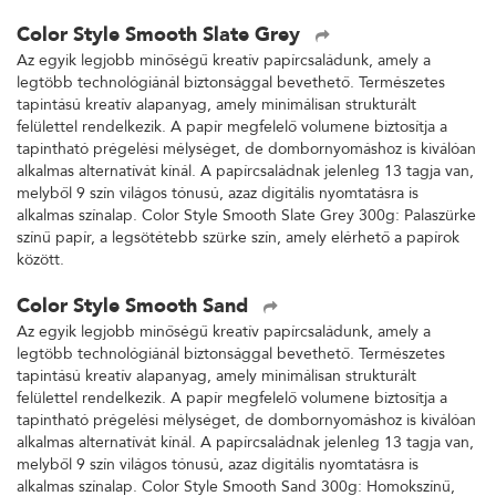
Color Style Smooth Slate Grey
Az egyik legjobb minőségű kreatív papírcsaládunk, amely a
legtöbb technológiánál biztonsággal bevethető. Természetes
tapintású kreatív alapanyag, amely minimálisan strukturált
felülettel rendelkezik. A papír megfelelő volumene biztosítja a
tapintható prégelési mélységet, de dombornyomáshoz is kiválóan
alkalmas alternatívát kínál. A papírcsaládnak jelenleg 13 tagja van,
melyből 9 szín világos tónusú, azaz digitális nyomtatásra is
alkalmas színalap. Color Style Smooth Slate Grey 300g: Palaszürke
színű papír, a legsötétebb szürke szín, amely elérhető a papírok
között.
Color Style Smooth Sand
Az egyik legjobb minőségű kreatív papírcsaládunk, amely a
legtöbb technológiánál biztonsággal bevethető. Természetes
tapintású kreatív alapanyag, amely minimálisan strukturált
felülettel rendelkezik. A papír megfelelő volumene biztosítja a
tapintható prégelési mélységet, de dombornyomáshoz is kiválóan
alkalmas alternatívát kínál. A papírcsaládnak jelenleg 13 tagja van,
melyből 9 szín világos tónusú, azaz digitális nyomtatásra is
alkalmas színalap. Color Style Smooth Sand 300g: Homokszínű,