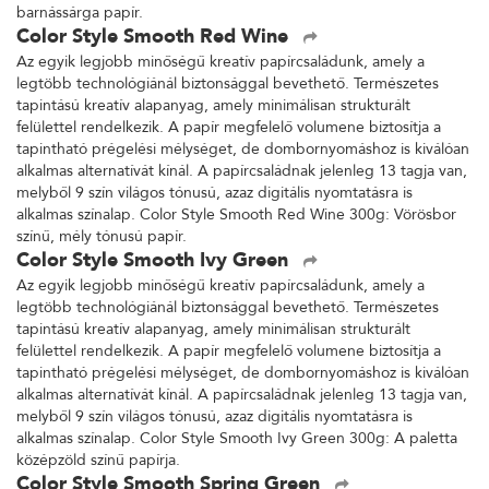
barnássárga papír.
Color Style Smooth Red Wine
Az egyik legjobb minőségű kreatív papírcsaládunk, amely a
legtöbb technológiánál biztonsággal bevethető. Természetes
tapintású kreatív alapanyag, amely minimálisan strukturált
felülettel rendelkezik. A papír megfelelő volumene biztosítja a
tapintható prégelési mélységet, de dombornyomáshoz is kiválóan
alkalmas alternatívát kínál. A papírcsaládnak jelenleg 13 tagja van,
melyből 9 szín világos tónusú, azaz digitális nyomtatásra is
alkalmas színalap. Color Style Smooth Red Wine 300g: Vörösbor
színű, mély tónusú papír.
Color Style Smooth Ivy Green
Az egyik legjobb minőségű kreatív papírcsaládunk, amely a
legtöbb technológiánál biztonsággal bevethető. Természetes
tapintású kreatív alapanyag, amely minimálisan strukturált
felülettel rendelkezik. A papír megfelelő volumene biztosítja a
tapintható prégelési mélységet, de dombornyomáshoz is kiválóan
alkalmas alternatívát kínál. A papírcsaládnak jelenleg 13 tagja van,
melyből 9 szín világos tónusú, azaz digitális nyomtatásra is
alkalmas színalap. Color Style Smooth Ivy Green 300g: A paletta
középzöld színű papírja.
Color Style Smooth Spring Green