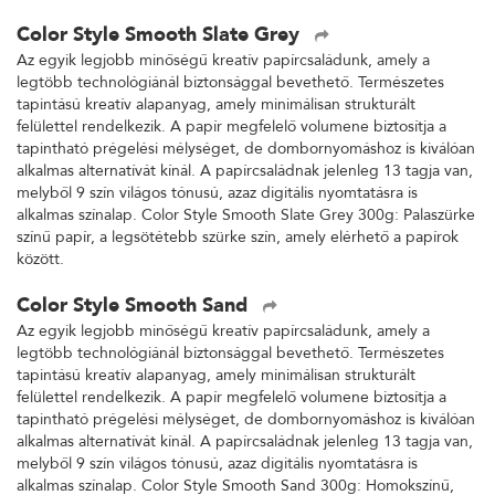
Color Style Smooth Slate Grey
Az egyik legjobb minőségű kreatív papírcsaládunk, amely a
legtöbb technológiánál biztonsággal bevethető. Természetes
tapintású kreatív alapanyag, amely minimálisan strukturált
felülettel rendelkezik. A papír megfelelő volumene biztosítja a
tapintható prégelési mélységet, de dombornyomáshoz is kiválóan
alkalmas alternatívát kínál. A papírcsaládnak jelenleg 13 tagja van,
melyből 9 szín világos tónusú, azaz digitális nyomtatásra is
alkalmas színalap. Color Style Smooth Slate Grey 300g: Palaszürke
színű papír, a legsötétebb szürke szín, amely elérhető a papírok
között.
Color Style Smooth Sand
Az egyik legjobb minőségű kreatív papírcsaládunk, amely a
legtöbb technológiánál biztonsággal bevethető. Természetes
tapintású kreatív alapanyag, amely minimálisan strukturált
felülettel rendelkezik. A papír megfelelő volumene biztosítja a
tapintható prégelési mélységet, de dombornyomáshoz is kiválóan
alkalmas alternatívát kínál. A papírcsaládnak jelenleg 13 tagja van,
melyből 9 szín világos tónusú, azaz digitális nyomtatásra is
alkalmas színalap. Color Style Smooth Sand 300g: Homokszínű,