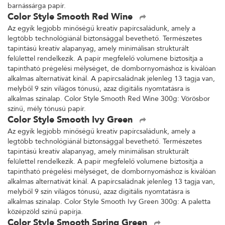
barnássárga papír.
Color Style Smooth Red Wine
Az egyik legjobb minőségű kreatív papírcsaládunk, amely a
legtöbb technológiánál biztonsággal bevethető. Természetes
tapintású kreatív alapanyag, amely minimálisan strukturált
felülettel rendelkezik. A papír megfelelő volumene biztosítja a
tapintható prégelési mélységet, de dombornyomáshoz is kiválóan
alkalmas alternatívát kínál. A papírcsaládnak jelenleg 13 tagja van,
melyből 9 szín világos tónusú, azaz digitális nyomtatásra is
alkalmas színalap. Color Style Smooth Red Wine 300g: Vörösbor
színű, mély tónusú papír.
Color Style Smooth Ivy Green
Az egyik legjobb minőségű kreatív papírcsaládunk, amely a
legtöbb technológiánál biztonsággal bevethető. Természetes
tapintású kreatív alapanyag, amely minimálisan strukturált
felülettel rendelkezik. A papír megfelelő volumene biztosítja a
tapintható prégelési mélységet, de dombornyomáshoz is kiválóan
alkalmas alternatívát kínál. A papírcsaládnak jelenleg 13 tagja van,
melyből 9 szín világos tónusú, azaz digitális nyomtatásra is
alkalmas színalap. Color Style Smooth Ivy Green 300g: A paletta
középzöld színű papírja.
Color Style Smooth Spring Green