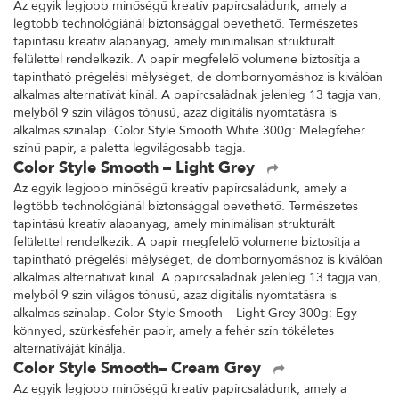
Az egyik legjobb minőségű kreatív papírcsaládunk, amely a
legtöbb technológiánál biztonsággal bevethető. Természetes
tapintású kreatív alapanyag, amely minimálisan strukturált
felülettel rendelkezik. A papír megfelelő volumene biztosítja a
tapintható prégelési mélységet, de dombornyomáshoz is kiválóan
alkalmas alternatívát kínál. A papírcsaládnak jelenleg 13 tagja van,
melyből 9 szín világos tónusú, azaz digitális nyomtatásra is
alkalmas színalap. Color Style Smooth White 300g: Melegfehér
színű papír, a paletta legvilágosabb tagja.
Color Style Smooth – Light Grey
Az egyik legjobb minőségű kreatív papírcsaládunk, amely a
legtöbb technológiánál biztonsággal bevethető. Természetes
tapintású kreatív alapanyag, amely minimálisan strukturált
felülettel rendelkezik. A papír megfelelő volumene biztosítja a
tapintható prégelési mélységet, de dombornyomáshoz is kiválóan
alkalmas alternatívát kínál. A papírcsaládnak jelenleg 13 tagja van,
melyből 9 szín világos tónusú, azaz digitális nyomtatásra is
alkalmas színalap. Color Style Smooth – Light Grey 300g: Egy
könnyed, szürkésfehér papír, amely a fehér szín tökéletes
alternatíváját kínálja.
Color Style Smooth– Cream Grey
Az egyik legjobb minőségű kreatív papírcsaládunk, amely a