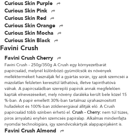
Curious Skin Purple
Curious Skin Pink
Curious Skin Red
Curious Skin Orange
Curious Skin Mocha
Curious Skin Black
Favini Crush
Favini Crush Cherry
Favini Crush - 250g/350g A Crush egy környezetbarát
papírcsalád, melynél különböző gyümölcsök és növények
melléktermékeit használják fel a gyártás során, így azok szemcséi a
mázolatlan felületen keresztül láthatóvá, illetve tapinthatóvá
válnak. A papírcsaládban szereplő papírok annak megfelelően
kapták elnevezéseiket, mely növény daráléka került bele közel 15
%-ban. A papír emellett 30%-ban tartalmaz újrahasznosított
hulladékot és 100%-ban zöldenergiával állítják elő. A Crush
papírcsalád több színben érhető el.
Crush - Cherry:
nem túl tüzes,
piros árnyalatú enyhén szemcsés papíralap. Alkalmas mindenfajta
nyomdai technológiára, így szendvicskártyák alappapírjaként is.
Favini Crush Almond