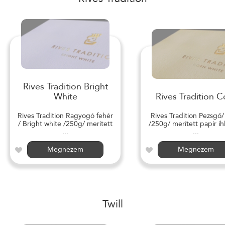
Rives Tradition Bright
White
Rives Tradition C
Rives Tradition Ragyogó fehér
Rives Tradition Pezsgő
/ Bright white /250g/ merített
/250g/ merített papír ihl
...
...
Megnézem
Megnézem
Twill