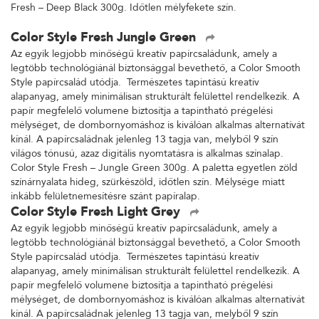
Fresh – Deep Black 300g. Időtlen mélyfekete szín.
Color Style Fresh Jungle Green
Az egyik legjobb minőségű kreatív papírcsaládunk, amely a
legtöbb technológiánál biztonsággal bevethető, a Color Smooth
Style papírcsalád utódja. Természetes tapintású kreatív
alapanyag, amely minimálisan strukturált felülettel rendelkezik. A
papír megfelelő volumene biztosítja a tapintható prégelési
mélységet, de dombornyomáshoz is kiválóan alkalmas alternatívát
kínál. A papírcsaládnak jelenleg 13 tagja van, melyből 9 szín
világos tónusú, azaz digitális nyomtatásra is alkalmas színalap.
Color Style Fresh – Jungle Green 300g. A paletta egyetlen zöld
színárnyalata hideg, szürkészöld, időtlen szín. Mélysége miatt
inkább felületnemesítésre szánt papíralap.
Color Style Fresh Light Grey
Az egyik legjobb minőségű kreatív papírcsaládunk, amely a
legtöbb technológiánál biztonsággal bevethető, a Color Smooth
Style papírcsalád utódja. Természetes tapintású kreatív
alapanyag, amely minimálisan strukturált felülettel rendelkezik. A
papír megfelelő volumene biztosítja a tapintható prégelési
mélységet, de dombornyomáshoz is kiválóan alkalmas alternatívát
kínál. A papírcsaládnak jelenleg 13 tagja van, melyből 9 szín