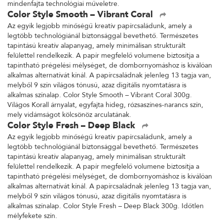
mindenfajta technológiai műveletre.
Color Style Smooth – Vibrant Coral
Az egyik legjobb minőségű kreatív papírcsaládunk, amely a
legtöbb technológiánál biztonsággal bevethető. Természetes
tapintású kreatív alapanyag, amely minimálisan strukturált
felülettel rendelkezik. A papír megfelelő volumene biztosítja a
tapintható prégelési mélységet, de dombornyomáshoz is kiválóan
alkalmas alternatívát kínál. A papírcsaládnak jelenleg 13 tagja van,
melyből 9 szín világos tónusú, azaz digitális nyomtatásra is
alkalmas színalap. Color Style Smooth – Vibrant Coral 300g.
Világos Korall árnyalat, egyfajta hideg, rózsaszínes-narancs szín,
mely vidámságot kölcsönöz arculatának.
Color Style Fresh – Deep Black
Az egyik legjobb minőségű kreatív papírcsaládunk, amely a
legtöbb technológiánál biztonsággal bevethető. Természetes
tapintású kreatív alapanyag, amely minimálisan strukturált
felülettel rendelkezik. A papír megfelelő volumene biztosítja a
tapintható prégelési mélységet, de dombornyomáshoz is kiválóan
alkalmas alternatívát kínál. A papírcsaládnak jelenleg 13 tagja van,
melyből 9 szín világos tónusú, azaz digitális nyomtatásra is
alkalmas színalap. Color Style Fresh – Deep Black 300g. Időtlen
mélyfekete szín.