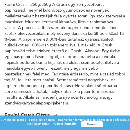
Favini Crush - 250g/350g A Crush egy környezetbarát
papírcsalád, melynél különböző gyümölcsök és növények
melléktermékeit használják fel a gyártás során, így azok szemcséi a
mázolatlan felületen keresztül láthatóvá, illetve tapinthatóvá
válnak. A papírcsaládban szereplő papírok annak megfelelően
kapták elnevezéseiket, mely növény daráléka került bele közel 15
%-ban. A papír emellett 30%-ban tartalmaz újrahasznosított
hulladékot és 100%-ban zöldenergiával állítják elő. A Crush
papírcsalád több színben érhető el. Crush - Almond: Egy újabb
izgalmas papír a Favini cégtől, aki ebbe a papírba a mandula
héjának púderes-barna héjának darálékat csempészte, illetve a
mandula egyéb növényi részeit, mely egy mélyebb
pasztellszínnek felel meg. Tapintása érdesebb, mint a család többi
tagjáé, felülete matt hatású. Szemcseméretei nagyobbak, de
egészen homogén a papír összhatása. Helyenként sötétbarna
apró szemcsék láthatók, melyek utalnak a papír természetes
mivoltára. Alkalmas mindenfajta nyomdai technológiára, így
szendvicskártyák alappapírjaként is.
Favini Crush Citrus
A weboldal sütiket ("cookie-kat") használ - amennyiben folytatja az oldal böngészését elfogadja a
Favini Crush - 250g/350g A Crush egy környezetbarát
sütik használatát.
(Cookie használat)
papírcsalád, melynél különböző gyümölcsök és növények