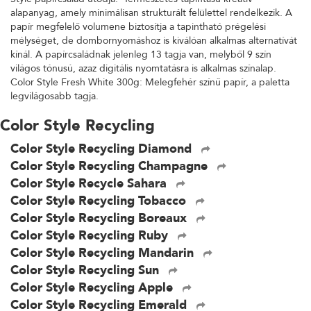
alapanyag, amely minimálisan strukturált felülettel rendelkezik. A
papír megfelelő volumene biztosítja a tapintható prégelési
mélységet, de dombornyomáshoz is kiválóan alkalmas alternatívát
kínál. A papírcsaládnak jelenleg 13 tagja van, melyből 9 szín
világos tónusú, azaz digitális nyomtatásra is alkalmas színalap.
Color Style Fresh White 300g: Melegfehér színű papír, a paletta
legvilágosabb tagja.
Color Style Recycling
Color Style Recycling Diamond
Color Style Recycling Champagne
Color Style Recycle Sahara
Color Style Recycling Tobacco
Color Style Recycling Boreaux
Color Style Recycling Ruby
Color Style Recycling Mandarin
Color Style Recycling Sun
Color Style Recycling Apple
Color Style Recycling Emerald