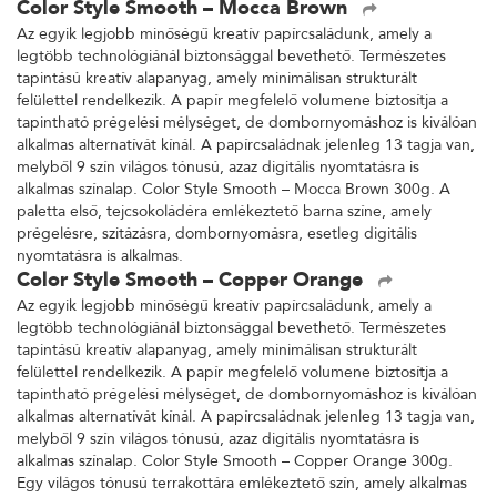
Color Style Smooth – Mocca Brown
Az egyik legjobb minőségű kreatív papírcsaládunk, amely a
legtöbb technológiánál biztonsággal bevethető. Természetes
tapintású kreatív alapanyag, amely minimálisan strukturált
felülettel rendelkezik. A papír megfelelő volumene biztosítja a
tapintható prégelési mélységet, de dombornyomáshoz is kiválóan
alkalmas alternatívát kínál. A papírcsaládnak jelenleg 13 tagja van,
melyből 9 szín világos tónusú, azaz digitális nyomtatásra is
alkalmas színalap. Color Style Smooth – Mocca Brown 300g. A
paletta első, tejcsokoládéra emlékeztető barna színe, amely
prégelésre, szitázásra, dombornyomásra, esetleg digitális
nyomtatásra is alkalmas.
Color Style Smooth – Copper Orange
Az egyik legjobb minőségű kreatív papírcsaládunk, amely a
legtöbb technológiánál biztonsággal bevethető. Természetes
tapintású kreatív alapanyag, amely minimálisan strukturált
felülettel rendelkezik. A papír megfelelő volumene biztosítja a
tapintható prégelési mélységet, de dombornyomáshoz is kiválóan
alkalmas alternatívát kínál. A papírcsaládnak jelenleg 13 tagja van,
melyből 9 szín világos tónusú, azaz digitális nyomtatásra is
alkalmas színalap. Color Style Smooth – Copper Orange 300g.
Egy világos tónusú terrakottára emlékeztető szín, amely alkalmas