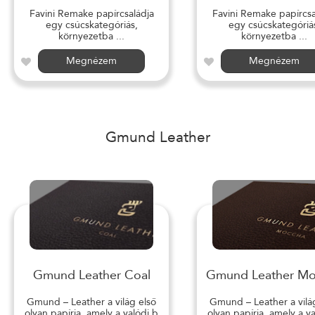
Favini Remake papírcsaládja
Favini Remake papírcsa
egy csúcskategóriás,
egy csúcskategóriá
környezetba ...
környezetba ...
Megnézem
Megnézem
Gmund Leather
Gmund Leather Coal
Gmund Leather M
Gmund – Leather a világ első
Gmund – Leather a vilá
olyan papírja, amely a valódi b
olyan papírja, amely a v