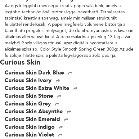
Az egyik legjobb minőségű kreatív papírcsaládunk, amely a
legtöbb technológiánál biztonsággal bevethető. Természetes
tapintású kreatív alapanyag, amely minimálisan strukturált
felülettel rendelkezik. A papír megfelelő volumene biztosítja a
tapintható prégelési mélységet, de dombornyomáshoz is kiválóan
alkalmas alternatívát kínál. A papírcsaládnak jelenleg 13 tagja van,
melyből 9 szín világos tónusú, azaz digitális nyomtatásra is
alkalmas színalap. Color Style Smooth Spring Green 300g: Az üde
fű zöldje ihlette szín, a paletta legvilágosabb zöld papírja.
Curious Skin
Curious Skin Dark Blue
Curious Skin Ivory
Curious Skin Extra White
Curious Skin Stone
Curious Skin Grey
Curious Skin Absynthe
Curious Skin Emerald
Curious Skin Indigo
Curious Skin Violet