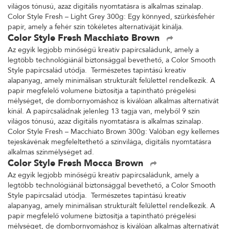
világos tónusú, azaz digitális nyomtatásra is alkalmas színalap.
Color Style Fresh – Light Grey 300g: Egy könnyed, szürkésfehér
papír, amely a fehér szín tökéletes alternatíváját kínálja.
Color Style Fresh Macchiato Brown
Az egyik legjobb minőségű kreatív papírcsaládunk, amely a
legtöbb technológiánál biztonsággal bevethető, a Color Smooth
Style papírcsalád utódja. Természetes tapintású kreatív
alapanyag, amely minimálisan strukturált felülettel rendelkezik. A
papír megfelelő volumene biztosítja a tapintható prégelési
mélységet, de dombornyomáshoz is kiválóan alkalmas alternatívát
kínál. A papírcsaládnak jelenleg 13 tagja van, melyből 9 szín
világos tónusú, azaz digitális nyomtatásra is alkalmas színalap.
Color Style Fresh – Macchiato Brown 300g: Valóban egy kellemes
tejeskávénak megfeleltethető a színvilága, digitális nyomtatásra
alkalmas színmélységet ad.
Color Style Fresh Mocca Brown
Az egyik legjobb minőségű kreatív papírcsaládunk, amely a
legtöbb technológiánál biztonsággal bevethető, a Color Smooth
Style papírcsalád utódja. Természetes tapintású kreatív
alapanyag, amely minimálisan strukturált felülettel rendelkezik. A
papír megfelelő volumene biztosítja a tapintható prégelési
mélységet, de dombornyomáshoz is kiválóan alkalmas alternatívát