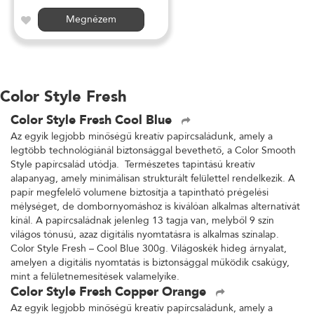
Megnézem
Color Style Fresh
Color Style Fresh Cool Blue
Az egyik legjobb minőségű kreatív papírcsaládunk, amely a
legtöbb technológiánál biztonsággal bevethető, a Color Smooth
Style papírcsalád utódja. Természetes tapintású kreatív
alapanyag, amely minimálisan strukturált felülettel rendelkezik. A
papír megfelelő volumene biztosítja a tapintható prégelési
mélységet, de dombornyomáshoz is kiválóan alkalmas alternatívát
kínál. A papírcsaládnak jelenleg 13 tagja van, melyből 9 szín
világos tónusú, azaz digitális nyomtatásra is alkalmas színalap.
Color Style Fresh – Cool Blue 300g. Világoskék hideg árnyalat,
amelyen a digitális nyomtatás is biztonsággal működik csakúgy,
mint a felületnemesítések valamelyike.
Color Style Fresh Copper Orange
Az egyik legjobb minőségű kreatív papírcsaládunk, amely a