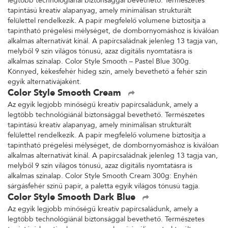
legtöbb technológiánál biztonsággal bevethető. Természetes
tapintású kreatív alapanyag, amely minimálisan strukturált
felülettel rendelkezik. A papír megfelelő volumene biztosítja a
tapintható prégelési mélységet, de dombornyomáshoz is kiválóan
alkalmas alternatívát kínál. A papírcsaládnak jelenleg 13 tagja van,
melyből 9 szín világos tónusú, azaz digitális nyomtatásra is
alkalmas színalap. Color Style Smooth – Pastel Blue 300g.
Könnyed, kékesfehér hideg szín, amely bevethető a fehér szín
egyik alternatívájaként.
Color Style Smooth Cream
Az egyik legjobb minőségű kreatív papírcsaládunk, amely a
legtöbb technológiánál biztonsággal bevethető. Természetes
tapintású kreatív alapanyag, amely minimálisan strukturált
felülettel rendelkezik. A papír megfelelő volumene biztosítja a
tapintható prégelési mélységet, de dombornyomáshoz is kiválóan
alkalmas alternatívát kínál. A papírcsaládnak jelenleg 13 tagja van,
melyből 9 szín világos tónusú, azaz digitális nyomtatásra is
alkalmas színalap. Color Style Smooth Cream 300g: Enyhén
sárgásfehér színű papír, a paletta egyik világos tónusú tagja.
Color Style Smooth Dark Blue
Az egyik legjobb minőségű kreatív papírcsaládunk, amely a
legtöbb technológiánál biztonsággal bevethető. Természetes