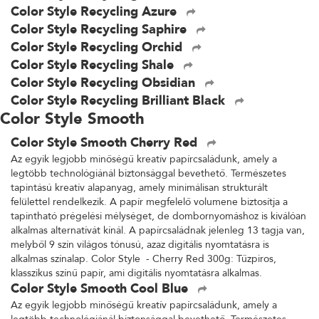
Color Style Recycling Azure
Color Style Recycling Saphire
Color Style Recycling Orchid
Color Style Recycling Shale
Color Style Recycling Obsidian
Color Style Recycling Brilliant Black
Color Style Smooth
Color Style Smooth Cherry Red
Az egyik legjobb minőségű kreatív papírcsaládunk, amely a
legtöbb technológiánál biztonsággal bevethető. Természetes
tapintású kreatív alapanyag, amely minimálisan strukturált
felülettel rendelkezik. A papír megfelelő volumene biztosítja a
tapintható prégelési mélységet, de dombornyomáshoz is kiválóan
alkalmas alternatívát kínál. A papírcsaládnak jelenleg 13 tagja van,
melyből 9 szín világos tónusú, azaz digitális nyomtatásra is
alkalmas színalap. Color Style - Cherry Red 300g: Tűzpiros,
klasszikus színű papír, ami digitális nyomtatásra alkalmas.
Color Style Smooth Cool Blue
Az egyik legjobb minőségű kreatív papírcsaládunk, amely a