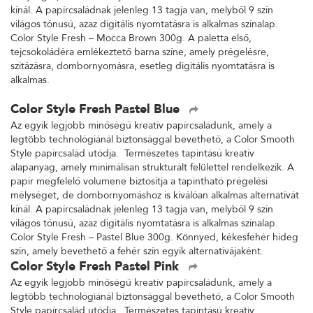
kínál. A papírcsaládnak jelenleg 13 tagja van, melyből 9 szín
világos tónusú, azaz digitális nyomtatásra is alkalmas színalap.
Color Style Fresh – Mocca Brown 300g. A paletta első,
tejcsokoládéra emlékeztető barna színe, amely prégelésre,
szitázásra, dombornyomásra, esetleg digitális nyomtatásra is
alkalmas.
Color Style Fresh Pastel Blue
Az egyik legjobb minőségű kreatív papírcsaládunk, amely a
legtöbb technológiánál biztonsággal bevethető, a Color Smooth
Style papírcsalád utódja. Természetes tapintású kreatív
alapanyag, amely minimálisan strukturált felülettel rendelkezik. A
papír megfelelő volumene biztosítja a tapintható prégelési
mélységet, de dombornyomáshoz is kiválóan alkalmas alternatívát
kínál. A papírcsaládnak jelenleg 13 tagja van, melyből 9 szín
világos tónusú, azaz digitális nyomtatásra is alkalmas színalap.
Color Style Fresh – Pastel Blue 300g. Könnyed, kékesfehér hideg
szín, amely bevethető a fehér szín egyik alternatívájaként.
Color Style Fresh Pastel Pink
Az egyik legjobb minőségű kreatív papírcsaládunk, amely a
legtöbb technológiánál biztonsággal bevethető, a Color Smooth
Style papírcsalád utódja. Természetes tapintású kreatív