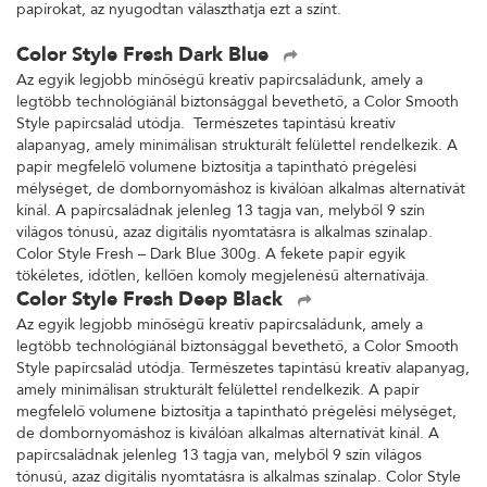
papírokat, az nyugodtan választhatja ezt a színt.
Color Style Fresh Dark Blue
Az egyik legjobb minőségű kreatív papírcsaládunk, amely a
legtöbb technológiánál biztonsággal bevethető, a Color Smooth
Style papírcsalád utódja. Természetes tapintású kreatív
alapanyag, amely minimálisan strukturált felülettel rendelkezik. A
papír megfelelő volumene biztosítja a tapintható prégelési
mélységet, de dombornyomáshoz is kiválóan alkalmas alternatívát
kínál. A papírcsaládnak jelenleg 13 tagja van, melyből 9 szín
világos tónusú, azaz digitális nyomtatásra is alkalmas színalap.
Color Style Fresh – Dark Blue 300g. A fekete papír egyik
tökéletes, időtlen, kellően komoly megjelenésű alternatívája.
Color Style Fresh Deep Black
Az egyik legjobb minőségű kreatív papírcsaládunk, amely a
legtöbb technológiánál biztonsággal bevethető, a Color Smooth
Style papírcsalád utódja. Természetes tapintású kreatív alapanyag,
amely minimálisan strukturált felülettel rendelkezik. A papír
megfelelő volumene biztosítja a tapintható prégelési mélységet,
de dombornyomáshoz is kiválóan alkalmas alternatívát kínál. A
papírcsaládnak jelenleg 13 tagja van, melyből 9 szín világos
tónusú, azaz digitális nyomtatásra is alkalmas színalap. Color Style