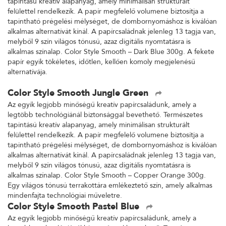
tapintású kreatív alapanyag, amely minimálisan strukturált
felülettel rendelkezik. A papír megfelelő volumene biztosítja a
tapintható prégelési mélységet, de dombornyomáshoz is kiválóan
alkalmas alternatívát kínál. A papírcsaládnak jelenleg 13 tagja van,
melyből 9 szín világos tónusú, azaz digitális nyomtatásra is
alkalmas színalap. Color Style Smooth – Dark Blue 300g. A fekete
papír egyik tökéletes, időtlen, kellően komoly megjelenésű
alternatívája.
Color Style Smooth Jungle Green
Az egyik legjobb minőségű kreatív papírcsaládunk, amely a
legtöbb technológiánál biztonsággal bevethető. Természetes
tapintású kreatív alapanyag, amely minimálisan strukturált
felülettel rendelkezik. A papír megfelelő volumene biztosítja a
tapintható prégelési mélységet, de dombornyomáshoz is kiválóan
alkalmas alternatívát kínál. A papírcsaládnak jelenleg 13 tagja van,
melyből 9 szín világos tónusú, azaz digitális nyomtatásra is
alkalmas színalap. Color Style Smooth – Copper Orange 300g.
Egy világos tónusú terrakottára emlékeztető szín, amely alkalmas
mindenfajta technológiai műveletre.
Color Style Smooth Pastel Blue
Az egyik legjobb minőségű kreatív papírcsaládunk, amely a