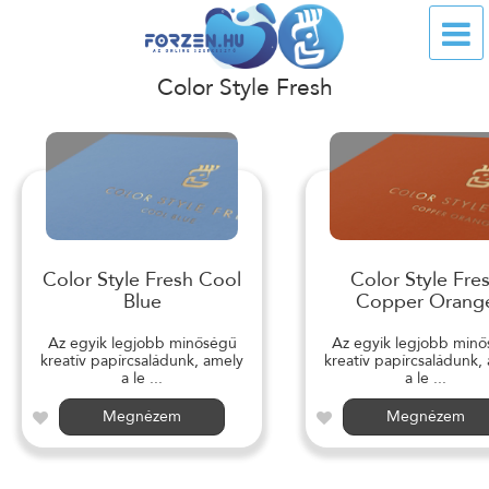
Color Style Fresh
Color Style Fresh Cool
Color Style Fre
Blue
Copper Orang
Az egyik legjobb minőségű
Az egyik legjobb min
kreatív papírcsaládunk, amely
kreatív papírcsaládunk,
a le ...
a le ...
Megnézem
Megnézem