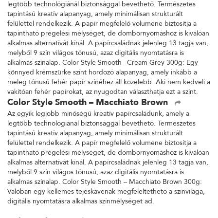
legtöbb technológiánál biztonsággal bevethető. Természetes
tapintású kreatív alapanyag, amely minimálisan strukturált
felülettel rendelkezik. A papír megfelelő volumene biztosítja a
tapintható prégelési mélységet, de dombornyomáshoz is kiválóan
alkalmas alternatívát kínál. A papírcsaládnak jelenleg 13 tagja van,
melyből 9 szín világos tónusú, azaz digitális nyomtatásra is
alkalmas színalap. Color Style Smooth– Cream Grey 300g: Egy
könnyed krémszürke színt hordozó alapanyag, amely inkább a
meleg tónusú fehér papír színéhez áll közelebb. Aki nem kedveli a
vakítóan fehér papírokat, az nyugodtan választhatja ezt a színt.
Color Style Smooth – Macchiato Brown
Az egyik legjobb minőségű kreatív papírcsaládunk, amely a
legtöbb technológiánál biztonsággal bevethető. Természetes
tapintású kreatív alapanyag, amely minimálisan strukturált
felülettel rendelkezik. A papír megfelelő volumene biztosítja a
tapintható prégelési mélységet, de dombornyomáshoz is kiválóan
alkalmas alternatívát kínál. A papírcsaládnak jelenleg 13 tagja van,
melyből 9 szín világos tónusú, azaz digitális nyomtatásra is
alkalmas színalap. Color Style Smooth – Macchiato Brown 300g:
Valóban egy kellemes tejeskávénak megfeleltethető a színvilága,
digitális nyomtatásra alkalmas színmélységet ad.