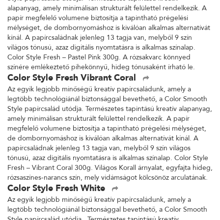
alapanyag, amely minimálisan strukturált felülettel rendelkezik. A
papír megfelelő volumene biztosítja a tapintható prégelési
mélységet, de dombornyomáshoz is kiválóan alkalmas alternatívát
kínál. A papírcsaládnak jelenleg 13 tagja van, melyből 9 szín
világos tónusú, azaz digitális nyomtatásra is alkalmas színalap.
Color Style Fresh – Pastel Pink 300g. A rózsakvarc könnyed
színére emlékeztető pihekönnyű, hideg tónusaként írható le.
Color Style Fresh Vibrant Coral
Az egyik legjobb minőségű kreatív papírcsaládunk, amely a
legtöbb technológiánál biztonsággal bevethető, a Color Smooth
Style papírcsalád utódja. Természetes tapintású kreatív alapanyag,
amely minimálisan strukturált felülettel rendelkezik. A papír
megfelelő volumene biztosítja a tapintható prégelési mélységet,
de dombornyomáshoz is kiválóan alkalmas alternatívát kínál. A
papírcsaládnak jelenleg 13 tagja van, melyből 9 szín világos
tónusú, azaz digitális nyomtatásra is alkalmas színalap. Color Style
Fresh – Vibrant Coral 300g. Világos Korall árnyalat, egyfajta hideg,
rózsaszínes-narancs szín, mely vidámságot kölcsönöz arculatának.
Color Style Fresh White
Az egyik legjobb minőségű kreatív papírcsaládunk, amely a
legtöbb technológiánál biztonsággal bevethető, a Color Smooth
Style papírcsalád utódja. Természetes tapintású kreatív