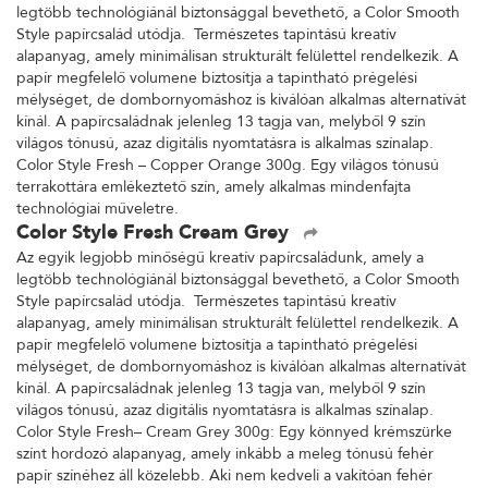
legtöbb technológiánál biztonsággal bevethető, a Color Smooth
Style papírcsalád utódja. Természetes tapintású kreatív
alapanyag, amely minimálisan strukturált felülettel rendelkezik. A
papír megfelelő volumene biztosítja a tapintható prégelési
mélységet, de dombornyomáshoz is kiválóan alkalmas alternatívát
kínál. A papírcsaládnak jelenleg 13 tagja van, melyből 9 szín
világos tónusú, azaz digitális nyomtatásra is alkalmas színalap.
Color Style Fresh – Copper Orange 300g. Egy világos tónusú
terrakottára emlékeztető szín, amely alkalmas mindenfajta
technológiai műveletre.
Color Style Fresh Cream Grey
Az egyik legjobb minőségű kreatív papírcsaládunk, amely a
legtöbb technológiánál biztonsággal bevethető, a Color Smooth
Style papírcsalád utódja. Természetes tapintású kreatív
alapanyag, amely minimálisan strukturált felülettel rendelkezik. A
papír megfelelő volumene biztosítja a tapintható prégelési
mélységet, de dombornyomáshoz is kiválóan alkalmas alternatívát
kínál. A papírcsaládnak jelenleg 13 tagja van, melyből 9 szín
világos tónusú, azaz digitális nyomtatásra is alkalmas színalap.
Color Style Fresh– Cream Grey 300g: Egy könnyed krémszürke
színt hordozó alapanyag, amely inkább a meleg tónusú fehér
papír színéhez áll közelebb. Aki nem kedveli a vakítóan fehér