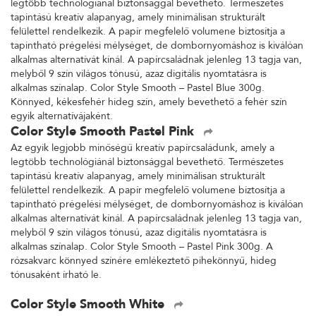
legtöbb technológiánál biztonsággal bevethető. Természetes
tapintású kreatív alapanyag, amely minimálisan strukturált
felülettel rendelkezik. A papír megfelelő volumene biztosítja a
tapintható prégelési mélységet, de dombornyomáshoz is kiválóan
alkalmas alternatívát kínál. A papírcsaládnak jelenleg 13 tagja van,
melyből 9 szín világos tónusú, azaz digitális nyomtatásra is
alkalmas színalap. Color Style Smooth – Pastel Blue 300g.
Könnyed, kékesfehér hideg szín, amely bevethető a fehér szín
egyik alternatívájaként.
Color Style Smooth Pastel Pink
Az egyik legjobb minőségű kreatív papírcsaládunk, amely a
legtöbb technológiánál biztonsággal bevethető. Természetes
tapintású kreatív alapanyag, amely minimálisan strukturált
felülettel rendelkezik. A papír megfelelő volumene biztosítja a
tapintható prégelési mélységet, de dombornyomáshoz is kiválóan
alkalmas alternatívát kínál. A papírcsaládnak jelenleg 13 tagja van,
melyből 9 szín világos tónusú, azaz digitális nyomtatásra is
alkalmas színalap. Color Style Smooth – Pastel Pink 300g. A
rózsakvarc könnyed színére emlékeztető pihekönnyű, hideg
tónusaként írható le.
Color Style Smooth White