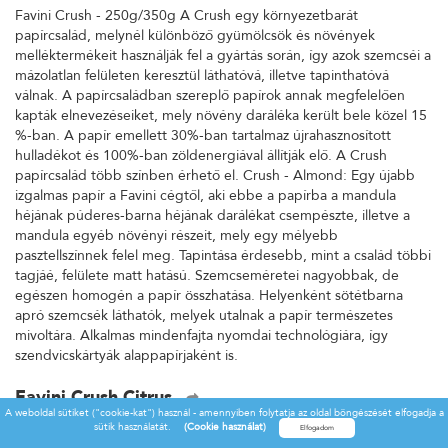
Favini Crush - 250g/350g A Crush egy környezetbarát
papírcsalád, melynél különböző gyümölcsök és növények
melléktermékeit használják fel a gyártás során, így azok szemcséi a
mázolatlan felületen keresztül láthatóvá, illetve tapinthatóvá
válnak. A papírcsaládban szereplő papírok annak megfelelően
kapták elnevezéseiket, mely növény daráléka került bele közel 15
%-ban. A papír emellett 30%-ban tartalmaz újrahasznosított
hulladékot és 100%-ban zöldenergiával állítják elő. A Crush
papírcsalád több színben érhető el. Crush - Almond: Egy újabb
izgalmas papír a Favini cégtől, aki ebbe a papírba a mandula
héjának púderes-barna héjának darálékat csempészte, illetve a
mandula egyéb növényi részeit, mely egy mélyebb
pasztellszínnek felel meg. Tapintása érdesebb, mint a család többi
tagjáé, felülete matt hatású. Szemcseméretei nagyobbak, de
egészen homogén a papír összhatása. Helyenként sötétbarna
apró szemcsék láthatók, melyek utalnak a papír természetes
mivoltára. Alkalmas mindenfajta nyomdai technológiára, így
szendvicskártyák alappapírjaként is.
Favini Crush Citrus
A weboldal sütiket ("cookie-kat") használ - amennyiben folytatja az oldal böngészését elfogadja a
Favini Crush - 250g/350g A Crush egy környezetbarát
sütik használatát.
(Cookie használat)
papírcsalád, melynél különböző gyümölcsök és növények