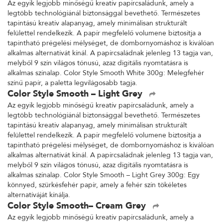
Az egyik legjobb minőségű kreatív papírcsaládunk, amely a
legtöbb technológiánál biztonsággal bevethető. Természetes
tapintású kreatív alapanyag, amely minimálisan strukturált
felülettel rendelkezik. A papír megfelelő volumene biztosítja a
tapintható prégelési mélységet, de dombornyomáshoz is kiválóan
alkalmas alternatívát kínál. A papírcsaládnak jelenleg 13 tagja van,
melyből 9 szín világos tónusú, azaz digitális nyomtatásra is
alkalmas színalap. Color Style Smooth White 300g: Melegfehér
színű papír, a paletta legvilágosabb tagja.
Color Style Smooth – Light Grey
Az egyik legjobb minőségű kreatív papírcsaládunk, amely a
legtöbb technológiánál biztonsággal bevethető. Természetes
tapintású kreatív alapanyag, amely minimálisan strukturált
felülettel rendelkezik. A papír megfelelő volumene biztosítja a
tapintható prégelési mélységet, de dombornyomáshoz is kiválóan
alkalmas alternatívát kínál. A papírcsaládnak jelenleg 13 tagja van,
melyből 9 szín világos tónusú, azaz digitális nyomtatásra is
alkalmas színalap. Color Style Smooth – Light Grey 300g: Egy
könnyed, szürkésfehér papír, amely a fehér szín tökéletes
alternatíváját kínálja.
Color Style Smooth– Cream Grey
Az egyik legjobb minőségű kreatív papírcsaládunk, amely a