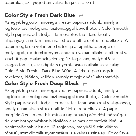
papírokat, az nyugodtan választhatja ezt a színt.
Color Style Fresh Dark Blue
Az egyik legjobb minőségű kreatív papírcsaládunk, amely a
legtöbb technológiánál biztonsággal bevethető, a Color Smooth
Style papírcsalád utódja. Természetes tapintású kreatív
alapanyag, amely minimálisan strukturált felülettel rendelkezik. A
papír megfelelő volumene biztosítja a tapintható prégelési
mélységet, de dombornyomáshoz is kiválóan alkalmas alternatívát
kínál. A papírcsaládnak jelenleg 13 tagja van, melyből 9 szín
világos tónusú, azaz digitális nyomtatásra is alkalmas színalap.
Color Style Fresh – Dark Blue 300g. A fekete papír egyik
tökéletes, időtlen, kellően komoly megjelenésű alternatívája.
Color Style Fresh Deep Black
Az egyik legjobb minőségű kreatív papírcsaládunk, amely a
legtöbb technológiánál biztonsággal bevethető, a Color Smooth
Style papírcsalád utódja. Természetes tapintású kreatív alapanyag,
amely minimálisan strukturált felülettel rendelkezik. A papír
megfelelő volumene biztosítja a tapintható prégelési mélységet,
de dombornyomáshoz is kiválóan alkalmas alternatívát kínál. A
papírcsaládnak jelenleg 13 tagja van, melyből 9 szín világos
tónusú, azaz digitális nyomtatásra is alkalmas színalap. Color Style