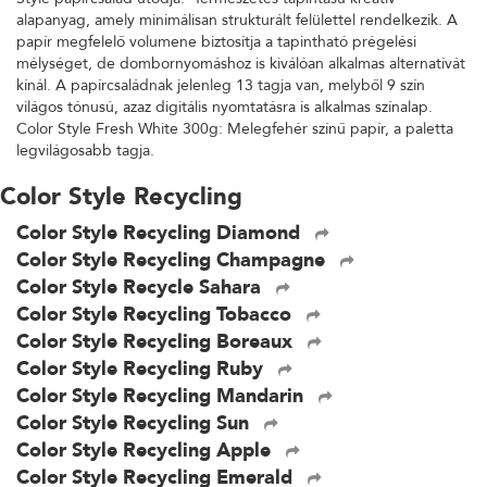
alapanyag, amely minimálisan strukturált felülettel rendelkezik. A
papír megfelelő volumene biztosítja a tapintható prégelési
mélységet, de dombornyomáshoz is kiválóan alkalmas alternatívát
kínál. A papírcsaládnak jelenleg 13 tagja van, melyből 9 szín
világos tónusú, azaz digitális nyomtatásra is alkalmas színalap.
Color Style Fresh White 300g: Melegfehér színű papír, a paletta
legvilágosabb tagja.
Color Style Recycling
Color Style Recycling Diamond
Color Style Recycling Champagne
Color Style Recycle Sahara
Color Style Recycling Tobacco
Color Style Recycling Boreaux
Color Style Recycling Ruby
Color Style Recycling Mandarin
Color Style Recycling Sun
Color Style Recycling Apple
Color Style Recycling Emerald