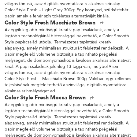
világos tónusú, azaz digitális nyomtatásra is alkalmas színalap.
Color Style Fresh – Light Grey 300g: Egy könnyed, szürkésfehér
papír, amely a fehér szín tökéletes alternatíváját kínálja.
Color Style Fresh Macchiato Brown
Az egyik legjobb minőségű kreatív papírcsaládunk, amely a
legtöbb technológiánál biztonsággal bevethető, a Color Smooth
Style papírcsalád utódja. Természetes tapintású kreatív
alapanyag, amely minimálisan strukturált felülettel rendelkezik. A
papír megfelelő volumene biztosítja a tapintható prégelési
mélységet, de dombornyomáshoz is kiválóan alkalmas alternatívát
kínál. A papírcsaládnak jelenleg 13 tagja van, melyből 9 szín
világos tónusú, azaz digitális nyomtatásra is alkalmas színalap.
Color Style Fresh – Macchiato Brown 300g: Valóban egy kellemes
tejeskávénak megfeleltethető a színvilága, digitális nyomtatásra
alkalmas színmélységet ad.
Color Style Fresh Mocca Brown
Az egyik legjobb minőségű kreatív papírcsaládunk, amely a
legtöbb technológiánál biztonsággal bevethető, a Color Smooth
Style papírcsalád utódja. Természetes tapintású kreatív
alapanyag, amely minimálisan strukturált felülettel rendelkezik. A
papír megfelelő volumene biztosítja a tapintható prégelési
mélységet, de dombornyomáshoz is kiválóan alkalmas alternatívát