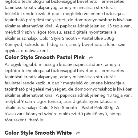
legtöbb technológiánál biztonsággal bevethető. Természetes
tapintású kreatív alapanyag, amely minimálisan strukturált
felülettel rendelkezik. A papír megfelelő volumene biztosítja a
tapintható prégelési mélységet, de dombornyomáshoz is kiválóan
alkalmas alternatívát kínál. A papírcsaládnak jelenleg 13 tagja van,
melyből 9 szín világos tónusú, azaz digitális nyomtatásra is
alkalmas színalap. Color Style Smooth – Pastel Blue 300g.
Könnyed, kékesfehér hideg szín, amely bevethető a fehér szín
egyik alternatívájaként.
Color Style Smooth Pastel Pink
Az egyik legjobb minőségű kreatív papírcsaládunk, amely a
legtöbb technológiánál biztonsággal bevethető. Természetes
tapintású kreatív alapanyag, amely minimálisan strukturált
felülettel rendelkezik. A papír megfelelő volumene biztosítja a
tapintható prégelési mélységet, de dombornyomáshoz is kiválóan
alkalmas alternatívát kínál. A papírcsaládnak jelenleg 13 tagja van,
melyből 9 szín világos tónusú, azaz digitális nyomtatásra is
alkalmas színalap. Color Style Smooth – Pastel Pink 300g. A
rózsakvarc könnyed színére emlékeztető pihekönnyű, hideg
tónusaként írható le.
Color Style Smooth White