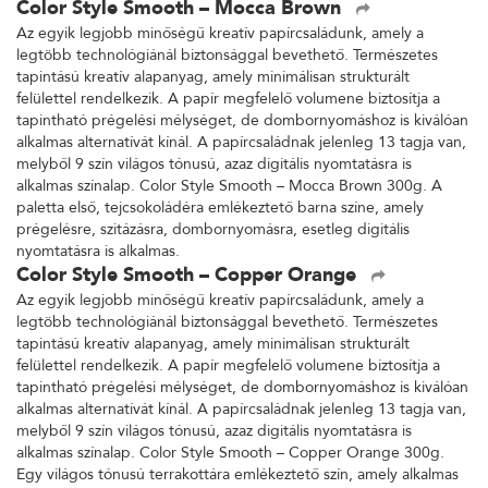
Color Style Smooth – Mocca Brown
Az egyik legjobb minőségű kreatív papírcsaládunk, amely a
legtöbb technológiánál biztonsággal bevethető. Természetes
tapintású kreatív alapanyag, amely minimálisan strukturált
felülettel rendelkezik. A papír megfelelő volumene biztosítja a
tapintható prégelési mélységet, de dombornyomáshoz is kiválóan
alkalmas alternatívát kínál. A papírcsaládnak jelenleg 13 tagja van,
melyből 9 szín világos tónusú, azaz digitális nyomtatásra is
alkalmas színalap. Color Style Smooth – Mocca Brown 300g. A
paletta első, tejcsokoládéra emlékeztető barna színe, amely
prégelésre, szitázásra, dombornyomásra, esetleg digitális
nyomtatásra is alkalmas.
Color Style Smooth – Copper Orange
Az egyik legjobb minőségű kreatív papírcsaládunk, amely a
legtöbb technológiánál biztonsággal bevethető. Természetes
tapintású kreatív alapanyag, amely minimálisan strukturált
felülettel rendelkezik. A papír megfelelő volumene biztosítja a
tapintható prégelési mélységet, de dombornyomáshoz is kiválóan
alkalmas alternatívát kínál. A papírcsaládnak jelenleg 13 tagja van,
melyből 9 szín világos tónusú, azaz digitális nyomtatásra is
alkalmas színalap. Color Style Smooth – Copper Orange 300g.
Egy világos tónusú terrakottára emlékeztető szín, amely alkalmas