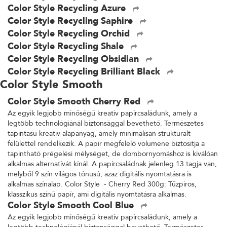
Color Style Recycling Azure
Color Style Recycling Saphire
Color Style Recycling Orchid
Color Style Recycling Shale
Color Style Recycling Obsidian
Color Style Recycling Brilliant Black
Color Style Smooth
Color Style Smooth Cherry Red
Az egyik legjobb minőségű kreatív papírcsaládunk, amely a
legtöbb technológiánál biztonsággal bevethető. Természetes
tapintású kreatív alapanyag, amely minimálisan strukturált
felülettel rendelkezik. A papír megfelelő volumene biztosítja a
tapintható prégelési mélységet, de dombornyomáshoz is kiválóan
alkalmas alternatívát kínál. A papírcsaládnak jelenleg 13 tagja van,
melyből 9 szín világos tónusú, azaz digitális nyomtatásra is
alkalmas színalap. Color Style - Cherry Red 300g: Tűzpiros,
klasszikus színű papír, ami digitális nyomtatásra alkalmas.
Color Style Smooth Cool Blue
Az egyik legjobb minőségű kreatív papírcsaládunk, amely a