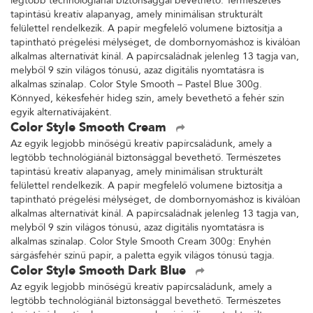
legtöbb technológiánál biztonsággal bevethető. Természetes
tapintású kreatív alapanyag, amely minimálisan strukturált
felülettel rendelkezik. A papír megfelelő volumene biztosítja a
tapintható prégelési mélységet, de dombornyomáshoz is kiválóan
alkalmas alternatívát kínál. A papírcsaládnak jelenleg 13 tagja van,
melyből 9 szín világos tónusú, azaz digitális nyomtatásra is
alkalmas színalap. Color Style Smooth – Pastel Blue 300g.
Könnyed, kékesfehér hideg szín, amely bevethető a fehér szín
egyik alternatívájaként.
Color Style Smooth Cream
Az egyik legjobb minőségű kreatív papírcsaládunk, amely a
legtöbb technológiánál biztonsággal bevethető. Természetes
tapintású kreatív alapanyag, amely minimálisan strukturált
felülettel rendelkezik. A papír megfelelő volumene biztosítja a
tapintható prégelési mélységet, de dombornyomáshoz is kiválóan
alkalmas alternatívát kínál. A papírcsaládnak jelenleg 13 tagja van,
melyből 9 szín világos tónusú, azaz digitális nyomtatásra is
alkalmas színalap. Color Style Smooth Cream 300g: Enyhén
sárgásfehér színű papír, a paletta egyik világos tónusú tagja.
Color Style Smooth Dark Blue
Az egyik legjobb minőségű kreatív papírcsaládunk, amely a
legtöbb technológiánál biztonsággal bevethető. Természetes