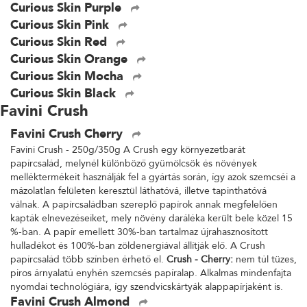
Curious Skin Purple
Curious Skin Pink
Curious Skin Red
Curious Skin Orange
Curious Skin Mocha
Curious Skin Black
Favini Crush
Favini Crush Cherry
Favini Crush - 250g/350g A Crush egy környezetbarát
papírcsalád, melynél különböző gyümölcsök és növények
melléktermékeit használják fel a gyártás során, így azok szemcséi a
mázolatlan felületen keresztül láthatóvá, illetve tapinthatóvá
válnak. A papírcsaládban szereplő papírok annak megfelelően
kapták elnevezéseiket, mely növény daráléka került bele közel 15
%-ban. A papír emellett 30%-ban tartalmaz újrahasznosított
hulladékot és 100%-ban zöldenergiával állítják elő. A Crush
papírcsalád több színben érhető el.
Crush - Cherry:
nem túl tüzes,
piros árnyalatú enyhén szemcsés papíralap. Alkalmas mindenfajta
nyomdai technológiára, így szendvicskártyák alappapírjaként is.
Favini Crush Almond