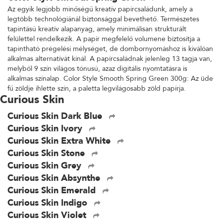
Az egyik legjobb minőségű kreatív papírcsaládunk, amely a
legtöbb technológiánál biztonsággal bevethető. Természetes
tapintású kreatív alapanyag, amely minimálisan strukturált
felülettel rendelkezik. A papír megfelelő volumene biztosítja a
tapintható prégelési mélységet, de dombornyomáshoz is kiválóan
alkalmas alternatívát kínál. A papírcsaládnak jelenleg 13 tagja van,
melyből 9 szín világos tónusú, azaz digitális nyomtatásra is
alkalmas színalap. Color Style Smooth Spring Green 300g: Az üde
fű zöldje ihlette szín, a paletta legvilágosabb zöld papírja.
Curious Skin
Curious Skin Dark Blue
Curious Skin Ivory
Curious Skin Extra White
Curious Skin Stone
Curious Skin Grey
Curious Skin Absynthe
Curious Skin Emerald
Curious Skin Indigo
Curious Skin Violet