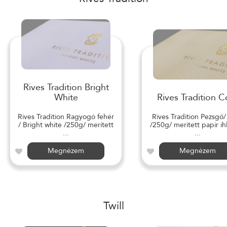
Rives Tradition Bright
White
Rives Tradition C
Rives Tradition Ragyogó fehér
Rives Tradition Pezsgő
/ Bright white /250g/ merített
/250g/ merített papír ihl
...
...
Megnézem
Megnézem
Twill