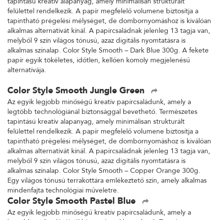
tapintású kreatív alapanyag, amely minimálisan strukturált
felülettel rendelkezik. A papír megfelelő volumene biztosítja a
tapintható prégelési mélységet, de dombornyomáshoz is kiválóan
alkalmas alternatívát kínál. A papírcsaládnak jelenleg 13 tagja van,
melyből 9 szín világos tónusú, azaz digitális nyomtatásra is
alkalmas színalap. Color Style Smooth – Dark Blue 300g. A fekete
papír egyik tökéletes, időtlen, kellően komoly megjelenésű
alternatívája.
Color Style Smooth Jungle Green
Az egyik legjobb minőségű kreatív papírcsaládunk, amely a
legtöbb technológiánál biztonsággal bevethető. Természetes
tapintású kreatív alapanyag, amely minimálisan strukturált
felülettel rendelkezik. A papír megfelelő volumene biztosítja a
tapintható prégelési mélységet, de dombornyomáshoz is kiválóan
alkalmas alternatívát kínál. A papírcsaládnak jelenleg 13 tagja van,
melyből 9 szín világos tónusú, azaz digitális nyomtatásra is
alkalmas színalap. Color Style Smooth – Copper Orange 300g.
Egy világos tónusú terrakottára emlékeztető szín, amely alkalmas
mindenfajta technológiai műveletre.
Color Style Smooth Pastel Blue
Az egyik legjobb minőségű kreatív papírcsaládunk, amely a