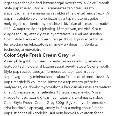
legtöbb technológiánál biztonsággal bevethető, a Color Smooth
Style papírcsalád utódja. Természetes tapintású kreatív
alapanyag, amely minimálisan strukturált felülettel rendelkezik. A
papír megfelelő volumene biztosítja a tapintható prégelési
mélységet, de dombornyomáshoz is kiválóan alkalmas alternatívát
kínál. A papírcsaládnak jelenleg 13 tagja van, melyből 9 szín
világos tónusú, azaz digitális nyomtatásra is alkalmas színalap.
Color Style Fresh – Copper Orange 300g. Egy világos tónusú
terrakottára emlékeztető szín, amely alkalmas mindenfajta
technológiai műveletre.
Color Style Fresh Cream Grey
Az egyik legjobb minőségű kreatív papírcsaládunk, amely a
legtöbb technológiánál biztonsággal bevethető, a Color Smooth
Style papírcsalád utódja. Természetes tapintású kreatív
alapanyag, amely minimálisan strukturált felülettel rendelkezik. A
papír megfelelő volumene biztosítja a tapintható prégelési
mélységet, de dombornyomáshoz is kiválóan alkalmas alternatívát
kínál. A papírcsaládnak jelenleg 13 tagja van, melyből 9 szín
világos tónusú, azaz digitális nyomtatásra is alkalmas színalap.
Color Style Fresh– Cream Grey 300g: Egy könnyed krémszürke
színt hordozó alapanyag, amely inkább a meleg tónusú fehér
papír színéhez áll közelebb. Aki nem kedveli a vakítóan fehér