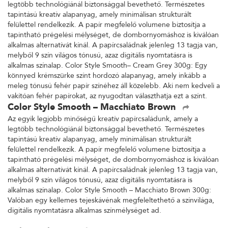
legtöbb technológiánál biztonsággal bevethető. Természetes
tapintású kreatív alapanyag, amely minimálisan strukturált
felülettel rendelkezik. A papír megfelelő volumene biztosítja a
tapintható prégelési mélységet, de dombornyomáshoz is kiválóan
alkalmas alternatívát kínál. A papírcsaládnak jelenleg 13 tagja van,
melyből 9 szín világos tónusú, azaz digitális nyomtatásra is
alkalmas színalap. Color Style Smooth– Cream Grey 300g: Egy
könnyed krémszürke színt hordozó alapanyag, amely inkább a
meleg tónusú fehér papír színéhez áll közelebb. Aki nem kedveli a
vakítóan fehér papírokat, az nyugodtan választhatja ezt a színt.
Color Style Smooth – Macchiato Brown
Az egyik legjobb minőségű kreatív papírcsaládunk, amely a
legtöbb technológiánál biztonsággal bevethető. Természetes
tapintású kreatív alapanyag, amely minimálisan strukturált
felülettel rendelkezik. A papír megfelelő volumene biztosítja a
tapintható prégelési mélységet, de dombornyomáshoz is kiválóan
alkalmas alternatívát kínál. A papírcsaládnak jelenleg 13 tagja van,
melyből 9 szín világos tónusú, azaz digitális nyomtatásra is
alkalmas színalap. Color Style Smooth – Macchiato Brown 300g:
Valóban egy kellemes tejeskávénak megfeleltethető a színvilága,
digitális nyomtatásra alkalmas színmélységet ad.