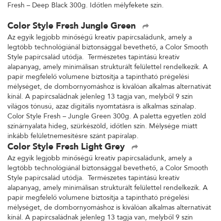
Fresh – Deep Black 300g. Időtlen mélyfekete szín.
Color Style Fresh Jungle Green
Az egyik legjobb minőségű kreatív papírcsaládunk, amely a
legtöbb technológiánál biztonsággal bevethető, a Color Smooth
Style papírcsalád utódja. Természetes tapintású kreatív
alapanyag, amely minimálisan strukturált felülettel rendelkezik. A
papír megfelelő volumene biztosítja a tapintható prégelési
mélységet, de dombornyomáshoz is kiválóan alkalmas alternatívát
kínál. A papírcsaládnak jelenleg 13 tagja van, melyből 9 szín
világos tónusú, azaz digitális nyomtatásra is alkalmas színalap.
Color Style Fresh – Jungle Green 300g. A paletta egyetlen zöld
színárnyalata hideg, szürkészöld, időtlen szín. Mélysége miatt
inkább felületnemesítésre szánt papíralap.
Color Style Fresh Light Grey
Az egyik legjobb minőségű kreatív papírcsaládunk, amely a
legtöbb technológiánál biztonsággal bevethető, a Color Smooth
Style papírcsalád utódja. Természetes tapintású kreatív
alapanyag, amely minimálisan strukturált felülettel rendelkezik. A
papír megfelelő volumene biztosítja a tapintható prégelési
mélységet, de dombornyomáshoz is kiválóan alkalmas alternatívát
kínál. A papírcsaládnak jelenleg 13 tagja van, melyből 9 szín