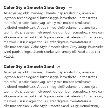
Color Style Smooth Slate Grey
Az egyik legjobb minőségű kreatív papírcsaládunk, amely a
legtöbb technológiánál biztonsággal bevethető. Természetes
tapintású kreatív alapanyag, amely minimálisan strukturált
felülettel rendelkezik. A papír megfelelő volumene biztosítja a
tapintható prégelési mélységet, de dombornyomáshoz is kiválóan
alkalmas alternatívát kínál. A papírcsaládnak jelenleg 13 tagja van,
melyből 9 szín világos tónusú, azaz digitális nyomtatásra is
alkalmas színalap. Color Style Smooth Slate Grey 300g: Palaszürke
színű papír, a legsötétebb szürke szín, amely elérhető a papírok
között.
Color Style Smooth Sand
Az egyik legjobb minőségű kreatív papírcsaládunk, amely a
legtöbb technológiánál biztonsággal bevethető. Természetes
tapintású kreatív alapanyag, amely minimálisan strukturált
felülettel rendelkezik. A papír megfelelő volumene biztosítja a
tapintható prégelési mélységet, de dombornyomáshoz is kiválóan
alkalmas alternatívát kínál. A papírcsaládnak jelenleg 13 tagja van,
melyből 9 szín világos tónusú, azaz digitális nyomtatásra is
alkalmas színalap. Color Style Smooth Sand 300g: Homokszínű,