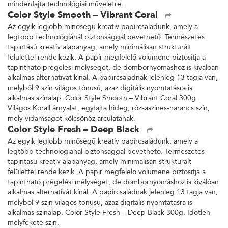
mindenfajta technológiai műveletre.
Color Style Smooth – Vibrant Coral
Az egyik legjobb minőségű kreatív papírcsaládunk, amely a
legtöbb technológiánál biztonsággal bevethető. Természetes
tapintású kreatív alapanyag, amely minimálisan strukturált
felülettel rendelkezik. A papír megfelelő volumene biztosítja a
tapintható prégelési mélységet, de dombornyomáshoz is kiválóan
alkalmas alternatívát kínál. A papírcsaládnak jelenleg 13 tagja van,
melyből 9 szín világos tónusú, azaz digitális nyomtatásra is
alkalmas színalap. Color Style Smooth – Vibrant Coral 300g.
Világos Korall árnyalat, egyfajta hideg, rózsaszínes-narancs szín,
mely vidámságot kölcsönöz arculatának.
Color Style Fresh – Deep Black
Az egyik legjobb minőségű kreatív papírcsaládunk, amely a
legtöbb technológiánál biztonsággal bevethető. Természetes
tapintású kreatív alapanyag, amely minimálisan strukturált
felülettel rendelkezik. A papír megfelelő volumene biztosítja a
tapintható prégelési mélységet, de dombornyomáshoz is kiválóan
alkalmas alternatívát kínál. A papírcsaládnak jelenleg 13 tagja van,
melyből 9 szín világos tónusú, azaz digitális nyomtatásra is
alkalmas színalap. Color Style Fresh – Deep Black 300g. Időtlen
mélyfekete szín.