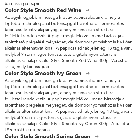
barnássárga papír.
Color Style Smooth Red Wine
Az egyik legjobb minőségű kreatív papírcsaládunk, amely a
legtöbb technológiánál biztonsággal bevethető. Természetes
tapintású kreatív alapanyag, amely minimálisan strukturált
felülettel rendelkezik. A papír megfelelő volumene biztosítja a
tapintható prégelési mélységet, de dombornyomáshoz is kiválóan
alkalmas alternatívát kínál. A papírcsaládnak jelenleg 13 tagja van,
melyből 9 szín világos tónusú, azaz digitális nyomtatásra is
alkalmas színalap. Color Style Smooth Red Wine 300g: Vörösbor
színű, mély tónusú papír.
Color Style Smooth Ivy Green
Az egyik legjobb minőségű kreatív papírcsaládunk, amely a
legtöbb technológiánál biztonsággal bevethető. Természetes
tapintású kreatív alapanyag, amely minimálisan strukturált
felülettel rendelkezik. A papír megfelelő volumene biztosítja a
tapintható prégelési mélységet, de dombornyomáshoz is kiválóan
alkalmas alternatívát kínál. A papírcsaládnak jelenleg 13 tagja van,
melyből 9 szín világos tónusú, azaz digitális nyomtatásra is
alkalmas színalap. Color Style Smooth Ivy Green 300g: A paletta
középzöld színű papírja.
Color Style Smooth Spring Green