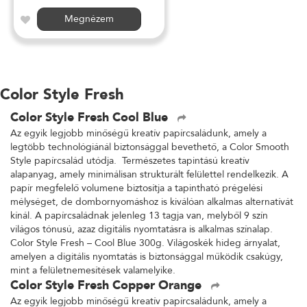
Megnézem
Color Style Fresh
Color Style Fresh Cool Blue
Az egyik legjobb minőségű kreatív papírcsaládunk, amely a
legtöbb technológiánál biztonsággal bevethető, a Color Smooth
Style papírcsalád utódja. Természetes tapintású kreatív
alapanyag, amely minimálisan strukturált felülettel rendelkezik. A
papír megfelelő volumene biztosítja a tapintható prégelési
mélységet, de dombornyomáshoz is kiválóan alkalmas alternatívát
kínál. A papírcsaládnak jelenleg 13 tagja van, melyből 9 szín
világos tónusú, azaz digitális nyomtatásra is alkalmas színalap.
Color Style Fresh – Cool Blue 300g. Világoskék hideg árnyalat,
amelyen a digitális nyomtatás is biztonsággal működik csakúgy,
mint a felületnemesítések valamelyike.
Color Style Fresh Copper Orange
Az egyik legjobb minőségű kreatív papírcsaládunk, amely a