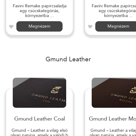
Favini Remake papírcsaládja
Favini Remake papírcsa
egy csúcskategóriás,
egy csúcskategóriá
környezetba ...
környezetba ...
Megnézem
Megnézem
Gmund Leather
Gmund Leather Coal
Gmund Leather M
Gmund – Leather a világ első
Gmund – Leather a vilá
olyan papírja, amely a valódi b
olyan papírja, amely a v