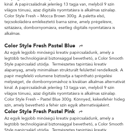
kínál. A papírcsaládnak jelenleg 13 tagja van, melyből 9 szín
világos tónusú, azaz digitális nyomtatásra is alkalmas színalap.
Color Style Fresh – Mocca Brown 300g. A paletta első,
tejcsokoládéra emlékeztető barna színe, amely prégelésre,
szitázásra, dombornyomásra, esetleg digitális nyomtatásra is
alkalmas.
Color Style Fresh Pastel Blue
Az egyik legjobb minőségű kreatív papírcsaládunk, amely a
legtöbb technológiánál biztonsággal bevethető, a Color Smooth
Style papírcsalád utódja. Természetes tapintású kreatív
alapanyag, amely minimálisan strukturált felülettel rendelkezik. A
papír megfelelő volumene biztosítja a tapintható prégelési
mélységet, de dombornyomáshoz is kiválóan alkalmas alternatívát
kínál. A papírcsaládnak jelenleg 13 tagja van, melyből 9 szín
világos tónusú, azaz digitális nyomtatásra is alkalmas színalap.
Color Style Fresh – Pastel Blue 300g. Könnyed, kékesfehér hideg
szín, amely bevethető a fehér szín egyik alternatívájaként.
Color Style Fresh Pastel Pink
Az egyik legjobb minőségű kreatív papírcsaládunk, amely a
legtöbb technológiánál biztonsággal bevethető, a Color Smooth
Style papírcsalád utódja. Természetes tapintású kreatív