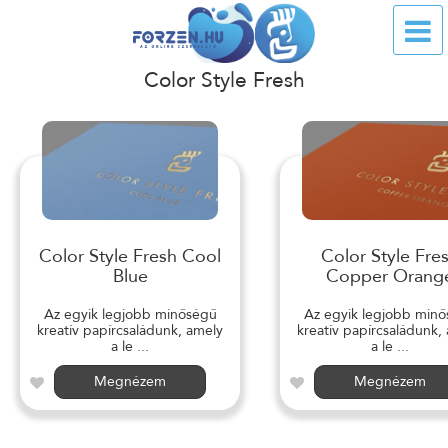
Color Style Fresh
Color Style Fresh Cool
Color Style Fre
Blue
Copper Orang
Az egyik legjobb minőségű
Az egyik legjobb min
kreatív papírcsaládunk, amely
kreatív papírcsaládunk,
a le ...
a le ...
Megnézem
Megnézem