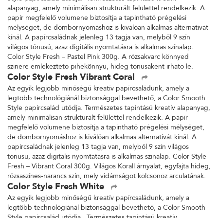
alapanyag, amely minimálisan strukturált felülettel rendelkezik. A
papír megfelelő volumene biztosítja a tapintható prégelési
mélységet, de dombornyomáshoz is kiválóan alkalmas alternatívát
kínál. A papírcsaládnak jelenleg 13 tagja van, melyből 9 szín
világos tónusú, azaz digitális nyomtatásra is alkalmas színalap.
Color Style Fresh – Pastel Pink 300g. A rózsakvarc könnyed
színére emlékeztető pihekönnyű, hideg tónusaként írható le.
Color Style Fresh Vibrant Coral
Az egyik legjobb minőségű kreatív papírcsaládunk, amely a
legtöbb technológiánál biztonsággal bevethető, a Color Smooth
Style papírcsalád utódja. Természetes tapintású kreatív alapanyag,
amely minimálisan strukturált felülettel rendelkezik. A papír
megfelelő volumene biztosítja a tapintható prégelési mélységet,
de dombornyomáshoz is kiválóan alkalmas alternatívát kínál. A
papírcsaládnak jelenleg 13 tagja van, melyből 9 szín világos
tónusú, azaz digitális nyomtatásra is alkalmas színalap. Color Style
Fresh – Vibrant Coral 300g. Világos Korall árnyalat, egyfajta hideg,
rózsaszínes-narancs szín, mely vidámságot kölcsönöz arculatának.
Color Style Fresh White
Az egyik legjobb minőségű kreatív papírcsaládunk, amely a
legtöbb technológiánál biztonsággal bevethető, a Color Smooth
Style papírcsalád utódja. Természetes tapintású kreatív