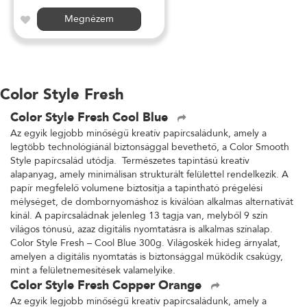
Megnézem
Color Style Fresh
Color Style Fresh Cool Blue
Az egyik legjobb minőségű kreatív papírcsaládunk, amely a
legtöbb technológiánál biztonsággal bevethető, a Color Smooth
Style papírcsalád utódja. Természetes tapintású kreatív
alapanyag, amely minimálisan strukturált felülettel rendelkezik. A
papír megfelelő volumene biztosítja a tapintható prégelési
mélységet, de dombornyomáshoz is kiválóan alkalmas alternatívát
kínál. A papírcsaládnak jelenleg 13 tagja van, melyből 9 szín
világos tónusú, azaz digitális nyomtatásra is alkalmas színalap.
Color Style Fresh – Cool Blue 300g. Világoskék hideg árnyalat,
amelyen a digitális nyomtatás is biztonsággal működik csakúgy,
mint a felületnemesítések valamelyike.
Color Style Fresh Copper Orange
Az egyik legjobb minőségű kreatív papírcsaládunk, amely a