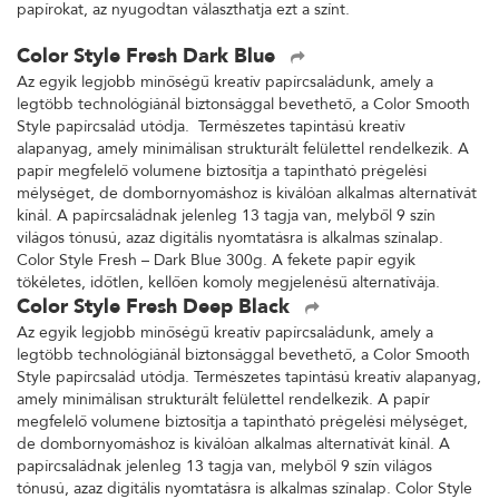
papírokat, az nyugodtan választhatja ezt a színt.
Color Style Fresh Dark Blue
Az egyik legjobb minőségű kreatív papírcsaládunk, amely a
legtöbb technológiánál biztonsággal bevethető, a Color Smooth
Style papírcsalád utódja. Természetes tapintású kreatív
alapanyag, amely minimálisan strukturált felülettel rendelkezik. A
papír megfelelő volumene biztosítja a tapintható prégelési
mélységet, de dombornyomáshoz is kiválóan alkalmas alternatívát
kínál. A papírcsaládnak jelenleg 13 tagja van, melyből 9 szín
világos tónusú, azaz digitális nyomtatásra is alkalmas színalap.
Color Style Fresh – Dark Blue 300g. A fekete papír egyik
tökéletes, időtlen, kellően komoly megjelenésű alternatívája.
Color Style Fresh Deep Black
Az egyik legjobb minőségű kreatív papírcsaládunk, amely a
legtöbb technológiánál biztonsággal bevethető, a Color Smooth
Style papírcsalád utódja. Természetes tapintású kreatív alapanyag,
amely minimálisan strukturált felülettel rendelkezik. A papír
megfelelő volumene biztosítja a tapintható prégelési mélységet,
de dombornyomáshoz is kiválóan alkalmas alternatívát kínál. A
papírcsaládnak jelenleg 13 tagja van, melyből 9 szín világos
tónusú, azaz digitális nyomtatásra is alkalmas színalap. Color Style