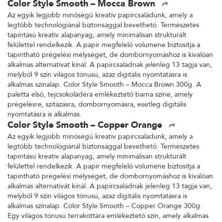
Color Style Smooth – Mocca Brown
Az egyik legjobb minőségű kreatív papírcsaládunk, amely a
legtöbb technológiánál biztonsággal bevethető. Természetes
tapintású kreatív alapanyag, amely minimálisan strukturált
felülettel rendelkezik. A papír megfelelő volumene biztosítja a
tapintható prégelési mélységet, de dombornyomáshoz is kiválóan
alkalmas alternatívát kínál. A papírcsaládnak jelenleg 13 tagja van,
melyből 9 szín világos tónusú, azaz digitális nyomtatásra is
alkalmas színalap. Color Style Smooth – Mocca Brown 300g. A
paletta első, tejcsokoládéra emlékeztető barna színe, amely
prégelésre, szitázásra, dombornyomásra, esetleg digitális
nyomtatásra is alkalmas.
Color Style Smooth – Copper Orange
Az egyik legjobb minőségű kreatív papírcsaládunk, amely a
legtöbb technológiánál biztonsággal bevethető. Természetes
tapintású kreatív alapanyag, amely minimálisan strukturált
felülettel rendelkezik. A papír megfelelő volumene biztosítja a
tapintható prégelési mélységet, de dombornyomáshoz is kiválóan
alkalmas alternatívát kínál. A papírcsaládnak jelenleg 13 tagja van,
melyből 9 szín világos tónusú, azaz digitális nyomtatásra is
alkalmas színalap. Color Style Smooth – Copper Orange 300g.
Egy világos tónusú terrakottára emlékeztető szín, amely alkalmas