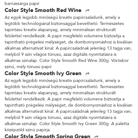
barnássárga papír.
Color Style Smooth Red Wine
Az egyik legjobb minőségű kreatív papírcsaládunk, amely a
legtöbb technológiánál biztonsággal bevethető. Természetes
tapintású kreatív alapanyag, amely minimálisan strukturált
felülettel rendelkezik. A papír megfelelő volumene biztosítja a
tapintható prégelési mélységet, de dombornyomáshoz is kiválóan
alkalmas alternatívát kínál. A papírcsaládnak jelenleg 13 tagja van,
melyből 9 szín világos tónusú, azaz digitális nyomtatásra is
alkalmas színalap. Color Style Smooth Red Wine 300g: Vörösbor
színű, mély tónusú papír.
Color Style Smooth Ivy Green
Az egyik legjobb minőségű kreatív papírcsaládunk, amely a
legtöbb technológiánál biztonsággal bevethető. Természetes
tapintású kreatív alapanyag, amely minimálisan strukturált
felülettel rendelkezik. A papír megfelelő volumene biztosítja a
tapintható prégelési mélységet, de dombornyomáshoz is kiválóan
alkalmas alternatívát kínál. A papírcsaládnak jelenleg 13 tagja van,
melyből 9 szín világos tónusú, azaz digitális nyomtatásra is
alkalmas színalap. Color Style Smooth Ivy Green 300g: A paletta
középzöld színű papírja.
Color Style Smooth Spring Green