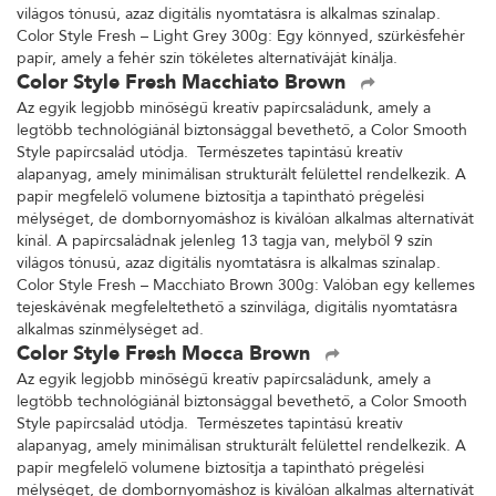
világos tónusú, azaz digitális nyomtatásra is alkalmas színalap.
Color Style Fresh – Light Grey 300g: Egy könnyed, szürkésfehér
papír, amely a fehér szín tökéletes alternatíváját kínálja.
Color Style Fresh Macchiato Brown
Az egyik legjobb minőségű kreatív papírcsaládunk, amely a
legtöbb technológiánál biztonsággal bevethető, a Color Smooth
Style papírcsalád utódja. Természetes tapintású kreatív
alapanyag, amely minimálisan strukturált felülettel rendelkezik. A
papír megfelelő volumene biztosítja a tapintható prégelési
mélységet, de dombornyomáshoz is kiválóan alkalmas alternatívát
kínál. A papírcsaládnak jelenleg 13 tagja van, melyből 9 szín
világos tónusú, azaz digitális nyomtatásra is alkalmas színalap.
Color Style Fresh – Macchiato Brown 300g: Valóban egy kellemes
tejeskávénak megfeleltethető a színvilága, digitális nyomtatásra
alkalmas színmélységet ad.
Color Style Fresh Mocca Brown
Az egyik legjobb minőségű kreatív papírcsaládunk, amely a
legtöbb technológiánál biztonsággal bevethető, a Color Smooth
Style papírcsalád utódja. Természetes tapintású kreatív
alapanyag, amely minimálisan strukturált felülettel rendelkezik. A
papír megfelelő volumene biztosítja a tapintható prégelési
mélységet, de dombornyomáshoz is kiválóan alkalmas alternatívát