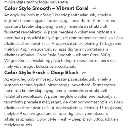
mindenfajta technológiai műveletre.
Color Style Smooth – Vibrant Coral
Az egyik legjobb minőségű kreatív papírcsaládunk, amely a
legtöbb technológiánál biztonsággal bevethető. Természetes
tapintású kreatív alapanyag, amely minimálisan strukturált
felülettel rendelkezik. A papír megfelelő volumene biztosítja a
tapintható prégelési mélységet, de dombornyomáshoz is kiválóan
alkalmas alternatívát kínál. A papírcsaládnak jelenleg 13 tagja van,
melyből 9 szín világos tónusú, azaz digitális nyomtatásra is
alkalmas színalap. Color Style Smooth – Vibrant Coral 300g.
Világos Korall árnyalat, egyfajta hideg, rózsaszínes-narancs szín,
mely vidámságot kölcsönöz arculatának.
Color Style Fresh – Deep Black
Az egyik legjobb minőségű kreatív papírcsaládunk, amely a
legtöbb technológiánál biztonsággal bevethető. Természetes
tapintású kreatív alapanyag, amely minimálisan strukturált
felülettel rendelkezik. A papír megfelelő volumene biztosítja a
tapintható prégelési mélységet, de dombornyomáshoz is kiválóan
alkalmas alternatívát kínál. A papírcsaládnak jelenleg 13 tagja van,
melyből 9 szín világos tónusú, azaz digitális nyomtatásra is
alkalmas színalap. Color Style Fresh – Deep Black 300g. Időtlen
mélyfekete szín.