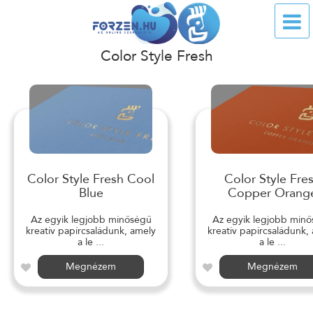
Color Style Fresh
Color Style Fresh Cool
Color Style Fre
Blue
Copper Orang
Az egyik legjobb minőségű
Az egyik legjobb min
kreatív papírcsaládunk, amely
kreatív papírcsaládunk,
a le ...
a le ...
Megnézem
Megnézem