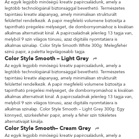
Az egyik legjobb minőségű kreatív papírcsaládunk, amely a
legtöbb technológiánál biztonsággal bevethető. Természetes
tapintású kreatív alapanyag, amely minimálisan strukturált
felülettel rendelkezik. A papír megfelelő volumene biztosítja a
tapintható prégelési mélységet, de dombornyomáshoz is kiválóan
alkalmas alternatívát kínál. A papírcsaládnak jelenleg 13 tagja van,
melyből 9 szín világos tónusú, azaz digitális nyomtatásra is
alkalmas színalap. Color Style Smooth White 300g: Melegfehér
színű papír, a paletta legvilágosabb tagja.
Color Style Smooth – Light Grey
Az egyik legjobb minőségű kreatív papírcsaládunk, amely a
legtöbb technológiánál biztonsággal bevethető. Természetes
tapintású kreatív alapanyag, amely minimálisan strukturált
felülettel rendelkezik. A papír megfelelő volumene biztosítja a
tapintható prégelési mélységet, de dombornyomáshoz is kiválóan
alkalmas alternatívát kínál. A papírcsaládnak jelenleg 13 tagja van,
melyből 9 szín világos tónusú, azaz digitális nyomtatásra is
alkalmas színalap. Color Style Smooth – Light Grey 300g: Egy
könnyed, szürkésfehér papír, amely a fehér szín tökéletes
alternatíváját kínálja.
Color Style Smooth– Cream Grey
Az egyik legjobb minőségű kreatív papírcsaládunk, amely a