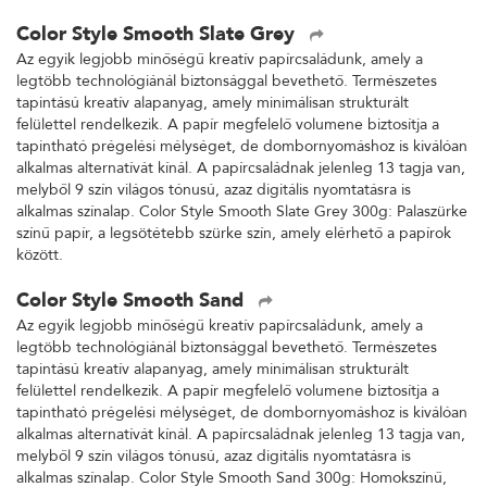
Color Style Smooth Slate Grey
Az egyik legjobb minőségű kreatív papírcsaládunk, amely a
legtöbb technológiánál biztonsággal bevethető. Természetes
tapintású kreatív alapanyag, amely minimálisan strukturált
felülettel rendelkezik. A papír megfelelő volumene biztosítja a
tapintható prégelési mélységet, de dombornyomáshoz is kiválóan
alkalmas alternatívát kínál. A papírcsaládnak jelenleg 13 tagja van,
melyből 9 szín világos tónusú, azaz digitális nyomtatásra is
alkalmas színalap. Color Style Smooth Slate Grey 300g: Palaszürke
színű papír, a legsötétebb szürke szín, amely elérhető a papírok
között.
Color Style Smooth Sand
Az egyik legjobb minőségű kreatív papírcsaládunk, amely a
legtöbb technológiánál biztonsággal bevethető. Természetes
tapintású kreatív alapanyag, amely minimálisan strukturált
felülettel rendelkezik. A papír megfelelő volumene biztosítja a
tapintható prégelési mélységet, de dombornyomáshoz is kiválóan
alkalmas alternatívát kínál. A papírcsaládnak jelenleg 13 tagja van,
melyből 9 szín világos tónusú, azaz digitális nyomtatásra is
alkalmas színalap. Color Style Smooth Sand 300g: Homokszínű,