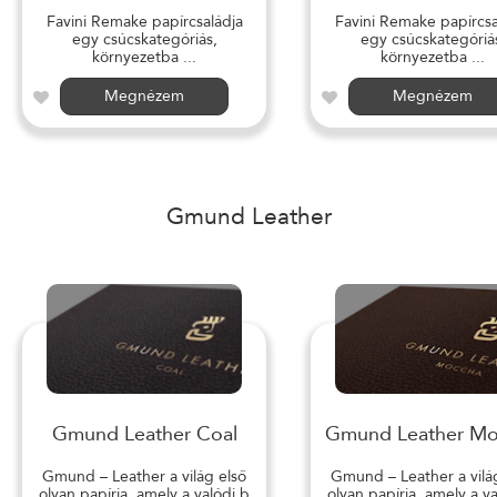
Favini Remake papírcsaládja
Favini Remake papírcsa
egy csúcskategóriás,
egy csúcskategóriá
környezetba ...
környezetba ...
Megnézem
Megnézem
Gmund Leather
Gmund Leather Coal
Gmund Leather M
Gmund – Leather a világ első
Gmund – Leather a vilá
olyan papírja, amely a valódi b
olyan papírja, amely a v