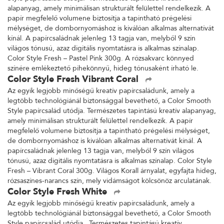
alapanyag, amely minimálisan strukturált felülettel rendelkezik. A
papír megfelelő volumene biztosítja a tapintható prégelési
mélységet, de dombornyomáshoz is kiválóan alkalmas alternatívát
kínál. A papírcsaládnak jelenleg 13 tagja van, melyből 9 szín
világos tónusú, azaz digitális nyomtatásra is alkalmas színalap.
Color Style Fresh – Pastel Pink 300g. A rózsakvarc könnyed
színére emlékeztető pihekönnyű, hideg tónusaként írható le.
Color Style Fresh Vibrant Coral
Az egyik legjobb minőségű kreatív papírcsaládunk, amely a
legtöbb technológiánál biztonsággal bevethető, a Color Smooth
Style papírcsalád utódja. Természetes tapintású kreatív alapanyag,
amely minimálisan strukturált felülettel rendelkezik. A papír
megfelelő volumene biztosítja a tapintható prégelési mélységet,
de dombornyomáshoz is kiválóan alkalmas alternatívát kínál. A
papírcsaládnak jelenleg 13 tagja van, melyből 9 szín világos
tónusú, azaz digitális nyomtatásra is alkalmas színalap. Color Style
Fresh – Vibrant Coral 300g. Világos Korall árnyalat, egyfajta hideg,
rózsaszínes-narancs szín, mely vidámságot kölcsönöz arculatának.
Color Style Fresh White
Az egyik legjobb minőségű kreatív papírcsaládunk, amely a
legtöbb technológiánál biztonsággal bevethető, a Color Smooth
Style papírcsalád utódja. Természetes tapintású kreatív