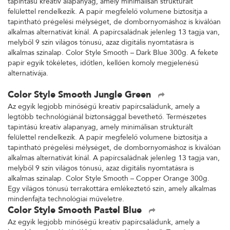
tapintású kreatív alapanyag, amely minimálisan strukturált
felülettel rendelkezik. A papír megfelelő volumene biztosítja a
tapintható prégelési mélységet, de dombornyomáshoz is kiválóan
alkalmas alternatívát kínál. A papírcsaládnak jelenleg 13 tagja van,
melyből 9 szín világos tónusú, azaz digitális nyomtatásra is
alkalmas színalap. Color Style Smooth – Dark Blue 300g. A fekete
papír egyik tökéletes, időtlen, kellően komoly megjelenésű
alternatívája.
Color Style Smooth Jungle Green
Az egyik legjobb minőségű kreatív papírcsaládunk, amely a
legtöbb technológiánál biztonsággal bevethető. Természetes
tapintású kreatív alapanyag, amely minimálisan strukturált
felülettel rendelkezik. A papír megfelelő volumene biztosítja a
tapintható prégelési mélységet, de dombornyomáshoz is kiválóan
alkalmas alternatívát kínál. A papírcsaládnak jelenleg 13 tagja van,
melyből 9 szín világos tónusú, azaz digitális nyomtatásra is
alkalmas színalap. Color Style Smooth – Copper Orange 300g.
Egy világos tónusú terrakottára emlékeztető szín, amely alkalmas
mindenfajta technológiai műveletre.
Color Style Smooth Pastel Blue
Az egyik legjobb minőségű kreatív papírcsaládunk, amely a