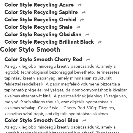
Color Style Recycling Azure
Color Style Recycling Saphire
Color Style Recycling Orchid
Color Style Recycling Shale
Color Style Recycling Obsidian
Color Style Recycling Brilliant Black
Color Style Smooth
Color Style Smooth Cherry Red
Az egyik legjobb minőségű kreatív papírcsaládunk, amely a
legtöbb technológiánál biztonsággal bevethető. Természetes
tapintású kreatív alapanyag, amely minimálisan strukturált
felülettel rendelkezik. A papír megfelelő volumene biztosítja a
tapintható prégelési mélységet, de dombornyomáshoz is kiválóan
alkalmas alternatívát kínál. A papírcsaládnak jelenleg 13 tagja van,
melyből 9 szín világos tónusú, azaz digitális nyomtatásra is
alkalmas színalap. Color Style - Cherry Red 300g: Tűzpiros,
klasszikus színű papír, ami digitális nyomtatásra alkalmas.
Color Style Smooth Cool Blue
Az egyik legjobb minőségű kreatív papírcsaládunk, amely a