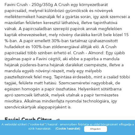
Favini Crush - 250g/350g A Crush egy környezetbarát
papírcsalád, melynél különböző gyümölcsök és növények
melléktermékeit használják fel a gyártás során, így azok szemcséi a
mázolatlan felületen keresztül láthatóvá, illetve tapinthatóvá
válnak. A papírcsaládban szereplő papírok annak megfelelően
kapták elnevezéseiket, mely növény daráléka került bele közel 15
%-ban. A papír emellett 30%-ban tartalmaz újrahasznosított
hulladékot és 100%-ban zöldenergiával állítják elő. A Crush
papírcsalád több színben érhető el. Crush - Almond: Egy újabb
izgalmas papír a Favini cégtől, aki ebbe a papírba a mandula
héjának púderes-barna héjának darálékat csempészte, illetve a
mandula egyéb növényi részeit, mely egy mélyebb
pasztellszínnek felel meg. Tapintása érdesebb, mint a család többi
tagjáé, felülete matt hatású. Szemcseméretei nagyobbak, de
egészen homogén a papír összhatása. Helyenként sötétbarna
apró szemcsék láthatók, melyek utalnak a papír természetes
mivoltára. Alkalmas mindenfajta nyomdai technológiára, így
szendvicskártyák alappapírjaként is.
Favini Crush Citrus
A weboldal sütiket ("cookie-kat") használ - amennyiben folytatja az oldal böngészését elfogadja a
Favini Crush - 250g/350g A Crush egy környezetbarát
sütik használatát.
(Cookie használat)
papírcsalád, melynél különböző gyümölcsök és növények