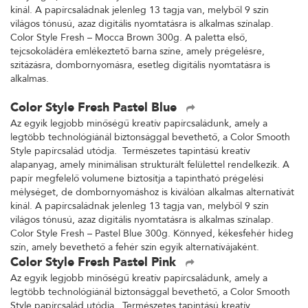
kínál. A papírcsaládnak jelenleg 13 tagja van, melyből 9 szín
világos tónusú, azaz digitális nyomtatásra is alkalmas színalap.
Color Style Fresh – Mocca Brown 300g. A paletta első,
tejcsokoládéra emlékeztető barna színe, amely prégelésre,
szitázásra, dombornyomásra, esetleg digitális nyomtatásra is
alkalmas.
Color Style Fresh Pastel Blue
Az egyik legjobb minőségű kreatív papírcsaládunk, amely a
legtöbb technológiánál biztonsággal bevethető, a Color Smooth
Style papírcsalád utódja. Természetes tapintású kreatív
alapanyag, amely minimálisan strukturált felülettel rendelkezik. A
papír megfelelő volumene biztosítja a tapintható prégelési
mélységet, de dombornyomáshoz is kiválóan alkalmas alternatívát
kínál. A papírcsaládnak jelenleg 13 tagja van, melyből 9 szín
világos tónusú, azaz digitális nyomtatásra is alkalmas színalap.
Color Style Fresh – Pastel Blue 300g. Könnyed, kékesfehér hideg
szín, amely bevethető a fehér szín egyik alternatívájaként.
Color Style Fresh Pastel Pink
Az egyik legjobb minőségű kreatív papírcsaládunk, amely a
legtöbb technológiánál biztonsággal bevethető, a Color Smooth
Style papírcsalád utódja. Természetes tapintású kreatív