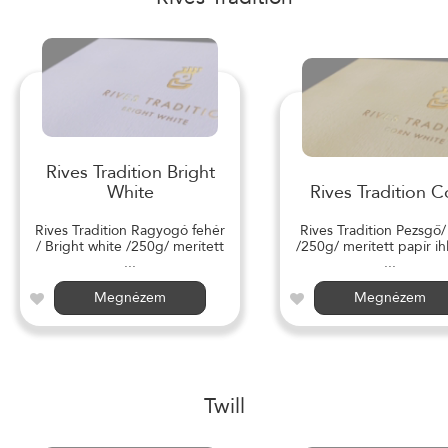
Rives Tradition Bright
White
Rives Tradition C
Rives Tradition Ragyogó fehér
Rives Tradition Pezsgő
/ Bright white /250g/ merített
/250g/ merített papír ihl
...
...
Megnézem
Megnézem
Twill