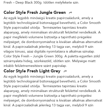
Fresh – Deep Black 300g. Időtlen mélyfekete szín.
Color Style Fresh Jungle Green
Az egyik legjobb minőségű kreatív papírcsaládunk, amely a
legtöbb technológiánál biztonsággal bevethető, a Color Smooth
Style papírcsalád utódja. Természetes tapintású kreatív
alapanyag, amely minimálisan strukturált felülettel rendelkezik. A
papír megfelelő volumene biztosítja a tapintható prégelési
mélységet, de dombornyomáshoz is kiválóan alkalmas alternatívát
kínál. A papírcsaládnak jelenleg 13 tagja van, melyből 9 szín
világos tónusú, azaz digitális nyomtatásra is alkalmas színalap.
Color Style Fresh – Jungle Green 300g. A paletta egyetlen zöld
színárnyalata hideg, szürkészöld, időtlen szín. Mélysége miatt
inkább felületnemesítésre szánt papíralap.
Color Style Fresh Light Grey
Az egyik legjobb minőségű kreatív papírcsaládunk, amely a
legtöbb technológiánál biztonsággal bevethető, a Color Smooth
Style papírcsalád utódja. Természetes tapintású kreatív
alapanyag, amely minimálisan strukturált felülettel rendelkezik. A
papír megfelelő volumene biztosítja a tapintható prégelési
mélységet, de dombornyomáshoz is kiválóan alkalmas alternatívát
kínál. A papírcsaládnak jelenleg 13 tagja van, melyből 9 szín