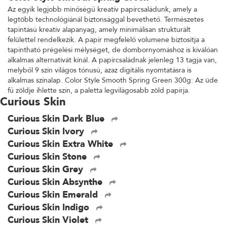
Az egyik legjobb minőségű kreatív papírcsaládunk, amely a
legtöbb technológiánál biztonsággal bevethető. Természetes
tapintású kreatív alapanyag, amely minimálisan strukturált
felülettel rendelkezik. A papír megfelelő volumene biztosítja a
tapintható prégelési mélységet, de dombornyomáshoz is kiválóan
alkalmas alternatívát kínál. A papírcsaládnak jelenleg 13 tagja van,
melyből 9 szín világos tónusú, azaz digitális nyomtatásra is
alkalmas színalap. Color Style Smooth Spring Green 300g: Az üde
fű zöldje ihlette szín, a paletta legvilágosabb zöld papírja.
Curious Skin
Curious Skin Dark Blue
Curious Skin Ivory
Curious Skin Extra White
Curious Skin Stone
Curious Skin Grey
Curious Skin Absynthe
Curious Skin Emerald
Curious Skin Indigo
Curious Skin Violet