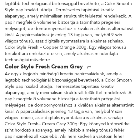
legtöbb technológiánál biztonsággal bevethető, a Color Smooth
Style papírcsalád utódja. Természetes tapintású kreatív
alapanyag, amely minimálisan strukturált felülettel rendelkezik. A
papír megfelelő volumene biztosítja a tapintható prégelési
mélységet, de dombornyomáshoz is kiválóan alkalmas alternatívát
kínál. A papírcsaládnak jelenleg 13 tagja van, melyből 9 szín
világos tónusú, azaz digitális nyomtatásra is alkalmas színalap.
Color Style Fresh – Copper Orange 300g. Egy világos tónusú
terrakottára emlékeztető szín, amely alkalmas mindenfajta
technológiai műveletre.
Color Style Fresh Cream Grey
Az egyik legjobb minőségű kreatív papírcsaládunk, amely a
legtöbb technológiánál biztonsággal bevethető, a Color Smooth
Style papírcsalád utódja. Természetes tapintású kreatív
alapanyag, amely minimálisan strukturált felülettel rendelkezik. A
papír megfelelő volumene biztosítja a tapintható prégelési
mélységet, de dombornyomáshoz is kiválóan alkalmas alternatívát
kínál. A papírcsaládnak jelenleg 13 tagja van, melyből 9 szín
világos tónusú, azaz digitális nyomtatásra is alkalmas színalap.
Color Style Fresh– Cream Grey 300g: Egy könnyed krémszürke
színt hordozó alapanyag, amely inkább a meleg tónusú fehér
papír színéhez áll közelebb. Aki nem kedveli a vakítóan fehér