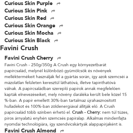
Curious Skin Purple
Curious Skin Pink
Curious Skin Red
Curious Skin Orange
Curious Skin Mocha
Curious Skin Black
Favini Crush
Favini Crush Cherry
Favini Crush - 250g/350g A Crush egy környezetbarát
papírcsalád, melynél különböző gyümölcsök és növények
melléktermékeit használják fel a gyártás során, így azok szemcséi a
mázolatlan felületen keresztül láthatóvá, illetve tapinthatóvá
válnak. A papírcsaládban szereplő papírok annak megfelelően
kapták elnevezéseiket, mely növény daráléka került bele közel 15
%-ban. A papír emellett 30%-ban tartalmaz újrahasznosított
hulladékot és 100%-ban zöldenergiával állítják elő. A Crush
papírcsalád több színben érhető el.
Crush - Cherry:
nem túl tüzes,
piros árnyalatú enyhén szemcsés papíralap. Alkalmas mindenfajta
nyomdai technológiára, így szendvicskártyák alappapírjaként is.
Favini Crush Almond