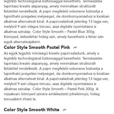
legtöbb technológiánál biztonsággal bevethető. Természetes
tapintású kreatív alapanyag, amely minimálisan strukturált
felülettel rendelkezik. A papír megfelelő volumene biztosítja a
tapintható prégelési mélységet, de dombornyomáshoz is kiválóan
alkalmas alternatívát kínál. A papírcsaládnak jelenleg 13 tagja van,
melyből 9 szín világos tónusú, azaz digitális nyomtatásra is
alkalmas színalap. Color Style Smooth – Pastel Blue 300g.
Könnyed, kékesfehér hideg szín, amely bevethető a fehér szín
egyik alternatívájaként.
Color Style Smooth Pastel Pink
Az egyik legjobb minőségű kreatív papírcsaládunk, amely a
legtöbb technológiánál biztonsággal bevethető. Természetes
tapintású kreatív alapanyag, amely minimálisan strukturált
felülettel rendelkezik. A papír megfelelő volumene biztosítja a
tapintható prégelési mélységet, de dombornyomáshoz is kiválóan
alkalmas alternatívát kínál. A papírcsaládnak jelenleg 13 tagja van,
melyből 9 szín világos tónusú, azaz digitális nyomtatásra is
alkalmas színalap. Color Style Smooth – Pastel Pink 300g. A
rózsakvarc könnyed színére emlékeztető pihekönnyű, hideg
tónusaként írható le.
Color Style Smooth White