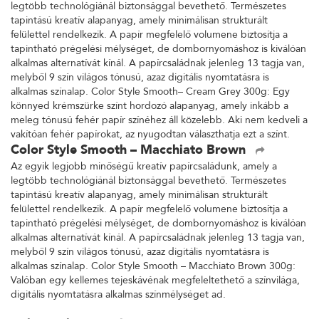
legtöbb technológiánál biztonsággal bevethető. Természetes
tapintású kreatív alapanyag, amely minimálisan strukturált
felülettel rendelkezik. A papír megfelelő volumene biztosítja a
tapintható prégelési mélységet, de dombornyomáshoz is kiválóan
alkalmas alternatívát kínál. A papírcsaládnak jelenleg 13 tagja van,
melyből 9 szín világos tónusú, azaz digitális nyomtatásra is
alkalmas színalap. Color Style Smooth– Cream Grey 300g: Egy
könnyed krémszürke színt hordozó alapanyag, amely inkább a
meleg tónusú fehér papír színéhez áll közelebb. Aki nem kedveli a
vakítóan fehér papírokat, az nyugodtan választhatja ezt a színt.
Color Style Smooth – Macchiato Brown
Az egyik legjobb minőségű kreatív papírcsaládunk, amely a
legtöbb technológiánál biztonsággal bevethető. Természetes
tapintású kreatív alapanyag, amely minimálisan strukturált
felülettel rendelkezik. A papír megfelelő volumene biztosítja a
tapintható prégelési mélységet, de dombornyomáshoz is kiválóan
alkalmas alternatívát kínál. A papírcsaládnak jelenleg 13 tagja van,
melyből 9 szín világos tónusú, azaz digitális nyomtatásra is
alkalmas színalap. Color Style Smooth – Macchiato Brown 300g:
Valóban egy kellemes tejeskávénak megfeleltethető a színvilága,
digitális nyomtatásra alkalmas színmélységet ad.