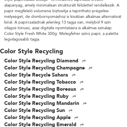
alapanyag, amely minimálisan strukturált felülettel rendelkezik. A
papír megfelelő volumene biztosítja a tapintható prégelési
mélységet, de dombornyomáshoz is kiválóan alkalmas alternatívát
kínál. A papírcsaládnak jelenleg 13 tagja van, melyből 9 szín
világos tónusú, azaz digitális nyomtatásra is alkalmas színalap.
Color Style Fresh White 300g: Melegfehér színű papír, a paletta
legvilágosabb tagja.
Color Style Recycling
Color Style Recycling Diamond
Color Style Recycling Champagne
Color Style Recycle Sahara
Color Style Recycling Tobacco
Color Style Recycling Boreaux
Color Style Recycling Ruby
Color Style Recycling Mandarin
Color Style Recycling Sun
Color Style Recycling Apple
Color Style Recycling Emerald