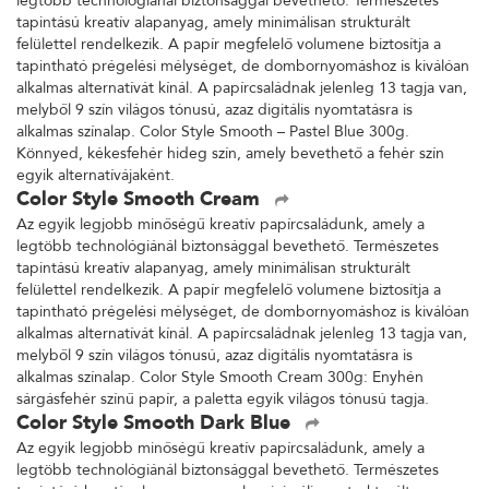
legtöbb technológiánál biztonsággal bevethető. Természetes
tapintású kreatív alapanyag, amely minimálisan strukturált
felülettel rendelkezik. A papír megfelelő volumene biztosítja a
tapintható prégelési mélységet, de dombornyomáshoz is kiválóan
alkalmas alternatívát kínál. A papírcsaládnak jelenleg 13 tagja van,
melyből 9 szín világos tónusú, azaz digitális nyomtatásra is
alkalmas színalap. Color Style Smooth – Pastel Blue 300g.
Könnyed, kékesfehér hideg szín, amely bevethető a fehér szín
egyik alternatívájaként.
Color Style Smooth Cream
Az egyik legjobb minőségű kreatív papírcsaládunk, amely a
legtöbb technológiánál biztonsággal bevethető. Természetes
tapintású kreatív alapanyag, amely minimálisan strukturált
felülettel rendelkezik. A papír megfelelő volumene biztosítja a
tapintható prégelési mélységet, de dombornyomáshoz is kiválóan
alkalmas alternatívát kínál. A papírcsaládnak jelenleg 13 tagja van,
melyből 9 szín világos tónusú, azaz digitális nyomtatásra is
alkalmas színalap. Color Style Smooth Cream 300g: Enyhén
sárgásfehér színű papír, a paletta egyik világos tónusú tagja.
Color Style Smooth Dark Blue
Az egyik legjobb minőségű kreatív papírcsaládunk, amely a
legtöbb technológiánál biztonsággal bevethető. Természetes