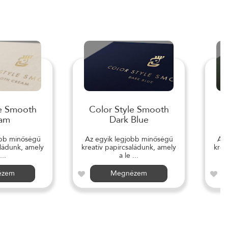
le Smooth
Color Style Smooth
C
am
Dark Blue
obb minőségű
Az egyik legjobb minőségű
Az 
aládunk, amely
kreatív papírcsaládunk, amely
krea
...
a le ...
ézem
Megnézem