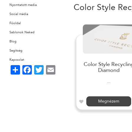
Color Style Rec
Nyomtatott media
Social média
Főoldal
Sablonok Neked
Blog
Segítség
Kapcsolat
Color Style Recyclin
Share
Facebook
Twitter
Email
Diamond
...
Megnézem