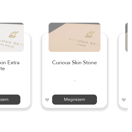
kin Extra
Curious Skin Stone
te
...
ézem
Megnézem