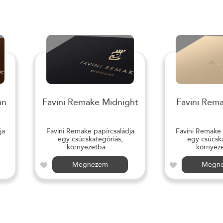
mn
Favini Remake Midnight
Favini Rem
ja
Favini Remake papírcsaládja
Favini Remake 
egy csúcskategóriás,
egy csúcska
környezetba ...
környeze
Megnézem
Megn