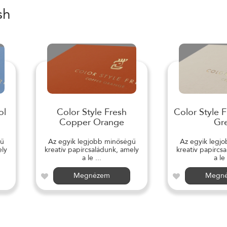
sh
ol
Color Style Fresh
Color Style 
Copper Orange
Gr
gű
Az egyik legjobb minőségű
Az egyik legj
ely
kreatív papírcsaládunk, amely
kreatív papírcs
a le ...
a le 
Megnézem
Megn