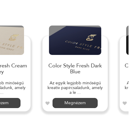
Fresh Cream
Color Style Fresh Dark
Col
ey
Blue
obb minőségű
Az egyik legjobb minőségű
Az 
aládunk, amely
kreatív papírcsaládunk, amely
krea
...
a le ...
ézem
Megnézem