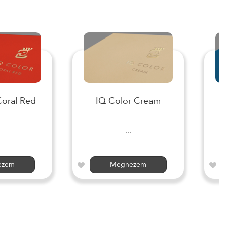
Coral Red
IQ Color Cream
I
...
ézem
Megnézem