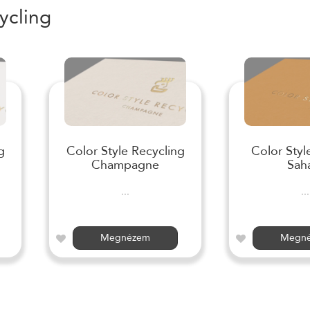
ycling
g
Color Style Recycling
Color Styl
Champagne
Sah
...
...
Megnézem
Megn