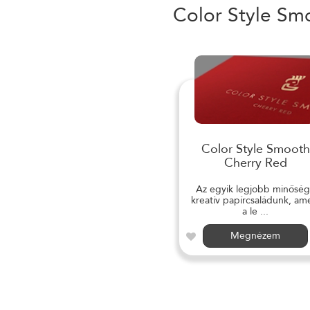
Color Style Sm
Color Style Smooth
Cherry Red
Az egyik legjobb minősé
kreatív papírcsaládunk, am
a le ...
Megnézem