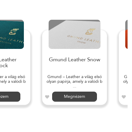
eather
Gmund Leather Snow
ock
 a világ első
Gmund – Leather a világ első
Gmun
mely a valódi b
olyan papírja, amely a valódi b
olya
...
ézem
Megnézem