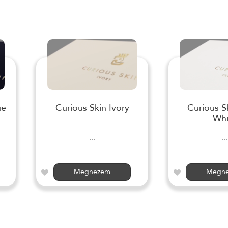
ue
Curious Skin Ivory
Curious S
Whi
...
...
Megnézem
Megn