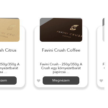
sh Citrus
Favini Crush Coffee
 250g/350g A
Favini Crush - 250g/350g A
Fav
nyezetbarát
Crush egy környezetbarát
Cr
a ...
papírcsa ...
ézem
Megnézem