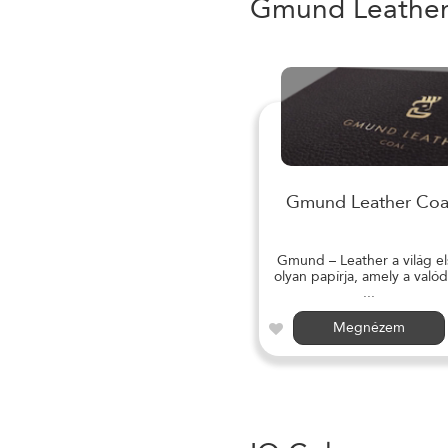
Gmund Leathe
Gmund Leather Coa
Gmund – Leather a világ el
olyan papírja, amely a valód
...
Megnézem