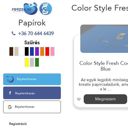
Color Style Fre
Papírok
+36 70 644 6439
Szűrés
Color Style Fresh Co
Blue
Bejelentkezés
Az egyik legjobb minősé
kreatív papírcsaládunk, am
a le ...
Bejelentkezés
Megnézem
Bejelentkezés
Regisztráció