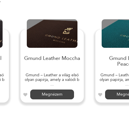
r
l
Gmund Leather Moccha
Gmund L
Peac
ső
Gmund – Leather a világ első
Gmund – Leather
i b
olyan papírja, amely a valódi b
olyan papírja, a
...
...
Megnézem
Megn