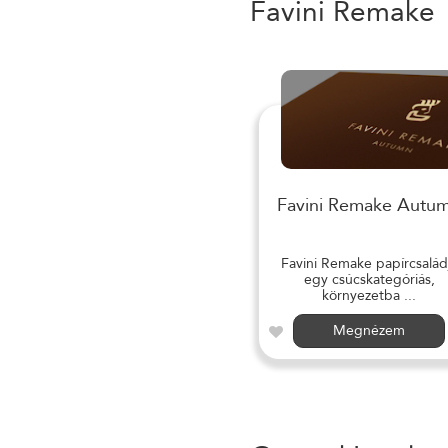
Favini Remake
Favini Remake Autu
Favini Remake papírcsalád
egy csúcskategóriás,
környezetba ...
Megnézem