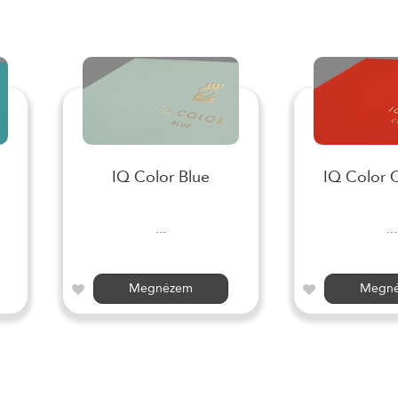
IQ Color Blue
IQ Color 
...
...
Megnézem
Megn