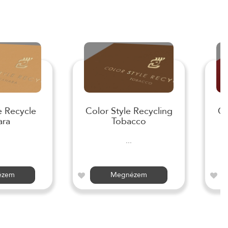
e Recycle
Color Style Recycling
Co
ara
Tobacco
...
ézem
Megnézem