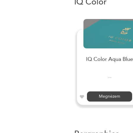
IQ Color
IQ Color Aqua Blue
...
Megnézem