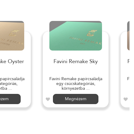
ake Oyster
Favini Remake Sky
Fa
papírcsaládja
Favini Remake papírcsaládja
Fav
tegóriás,
egy csúcskategóriás,
tba ...
környezetba ...
ézem
Megnézem