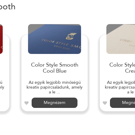
ooth
Color Style Smooth
Color Sty
Cool Blue
Cre
gű
Az egyik legjobb minőségű
Az egyik legj
ely
kreatív papírcsaládunk, amely
kreatív papírcs
a le ...
a le 
Megnézem
Megn