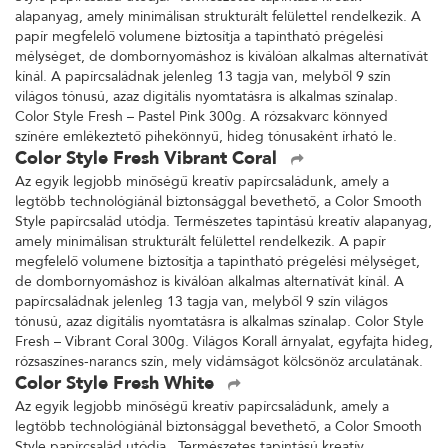
alapanyag, amely minimálisan strukturált felülettel rendelkezik. A
papír megfelelő volumene biztosítja a tapintható prégelési
mélységet, de dombornyomáshoz is kiválóan alkalmas alternatívát
kínál. A papírcsaládnak jelenleg 13 tagja van, melyből 9 szín
világos tónusú, azaz digitális nyomtatásra is alkalmas színalap.
Color Style Fresh – Pastel Pink 300g. A rózsakvarc könnyed
színére emlékeztető pihekönnyű, hideg tónusaként írható le.
Color Style Fresh Vibrant Coral
Az egyik legjobb minőségű kreatív papírcsaládunk, amely a
legtöbb technológiánál biztonsággal bevethető, a Color Smooth
Style papírcsalád utódja. Természetes tapintású kreatív alapanyag,
amely minimálisan strukturált felülettel rendelkezik. A papír
megfelelő volumene biztosítja a tapintható prégelési mélységet,
de dombornyomáshoz is kiválóan alkalmas alternatívát kínál. A
papírcsaládnak jelenleg 13 tagja van, melyből 9 szín világos
tónusú, azaz digitális nyomtatásra is alkalmas színalap. Color Style
Fresh – Vibrant Coral 300g. Világos Korall árnyalat, egyfajta hideg,
rózsaszínes-narancs szín, mely vidámságot kölcsönöz arculatának.
Color Style Fresh White
Az egyik legjobb minőségű kreatív papírcsaládunk, amely a
legtöbb technológiánál biztonsággal bevethető, a Color Smooth
Style papírcsalád utódja. Természetes tapintású kreatív