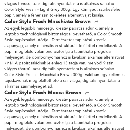
világos tónusú, azaz digitális nyomtatásra is alkalmas színalap.
Color Style Fresh – Light Grey 300g: Egy könnyed, szürkésfehér
papír, amely a fehér szín tökéletes alternatíváját kínálja.
Color Style Fresh Macchiato Brown
Az egyik legjobb minőségű kreatív papírcsaládunk, amely a
legtöbb technológiánál biztonsággal bevethető, a Color Smooth
Style papírcsalád utódja. Természetes tapintású kreatív
alapanyag, amely minimálisan strukturált felülettel rendelkezik. A
papír megfelelő volumene biztosítja a tapintható prégelési
mélységet, de dombornyomáshoz is kiválóan alkalmas alternatívát
kínál. A papírcsaládnak jelenleg 13 tagja van, melyből 9 szín
világos tónusú, azaz digitális nyomtatásra is alkalmas színalap.
Color Style Fresh – Macchiato Brown 300g: Valóban egy kellemes
tejeskávénak megfeleltethető a színvilága, digitális nyomtatásra
alkalmas színmélységet ad.
Color Style Fresh Mocca Brown
Az egyik legjobb minőségű kreatív papírcsaládunk, amely a
legtöbb technológiánál biztonsággal bevethető, a Color Smooth
Style papírcsalád utódja. Természetes tapintású kreatív
alapanyag, amely minimálisan strukturált felülettel rendelkezik. A
papír megfelelő volumene biztosítja a tapintható prégelési
mélységet, de dombornyomáshoz is kiválóan alkalmas alternatívát