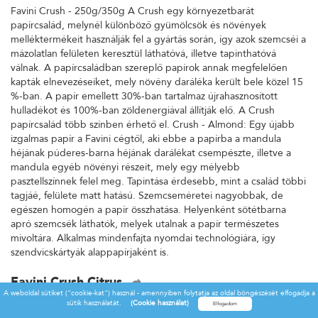
Favini Crush - 250g/350g A Crush egy környezetbarát
papírcsalád, melynél különböző gyümölcsök és növények
melléktermékeit használják fel a gyártás során, így azok szemcséi a
mázolatlan felületen keresztül láthatóvá, illetve tapinthatóvá
válnak. A papírcsaládban szereplő papírok annak megfelelően
kapták elnevezéseiket, mely növény daráléka került bele közel 15
%-ban. A papír emellett 30%-ban tartalmaz újrahasznosított
hulladékot és 100%-ban zöldenergiával állítják elő. A Crush
papírcsalád több színben érhető el. Crush - Almond: Egy újabb
izgalmas papír a Favini cégtől, aki ebbe a papírba a mandula
héjának púderes-barna héjának darálékat csempészte, illetve a
mandula egyéb növényi részeit, mely egy mélyebb
pasztellszínnek felel meg. Tapintása érdesebb, mint a család többi
tagjáé, felülete matt hatású. Szemcseméretei nagyobbak, de
egészen homogén a papír összhatása. Helyenként sötétbarna
apró szemcsék láthatók, melyek utalnak a papír természetes
mivoltára. Alkalmas mindenfajta nyomdai technológiára, így
szendvicskártyák alappapírjaként is.
Favini Crush Citrus
A weboldal sütiket ("cookie-kat") használ - amennyiben folytatja az oldal böngészését elfogadja a
Favini Crush - 250g/350g A Crush egy környezetbarát
sütik használatát.
(Cookie használat)
papírcsalád, melynél különböző gyümölcsök és növények