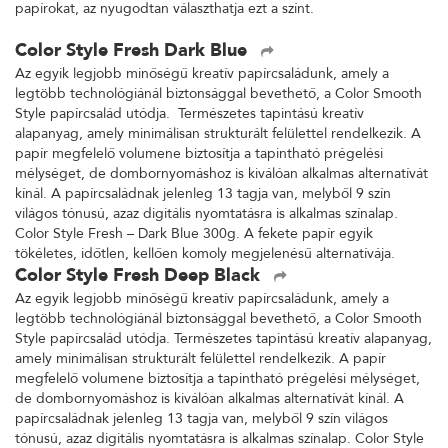
papírokat, az nyugodtan választhatja ezt a színt.
Color Style Fresh Dark Blue
Az egyik legjobb minőségű kreatív papírcsaládunk, amely a
legtöbb technológiánál biztonsággal bevethető, a Color Smooth
Style papírcsalád utódja. Természetes tapintású kreatív
alapanyag, amely minimálisan strukturált felülettel rendelkezik. A
papír megfelelő volumene biztosítja a tapintható prégelési
mélységet, de dombornyomáshoz is kiválóan alkalmas alternatívát
kínál. A papírcsaládnak jelenleg 13 tagja van, melyből 9 szín
világos tónusú, azaz digitális nyomtatásra is alkalmas színalap.
Color Style Fresh – Dark Blue 300g. A fekete papír egyik
tökéletes, időtlen, kellően komoly megjelenésű alternatívája.
Color Style Fresh Deep Black
Az egyik legjobb minőségű kreatív papírcsaládunk, amely a
legtöbb technológiánál biztonsággal bevethető, a Color Smooth
Style papírcsalád utódja. Természetes tapintású kreatív alapanyag,
amely minimálisan strukturált felülettel rendelkezik. A papír
megfelelő volumene biztosítja a tapintható prégelési mélységet,
de dombornyomáshoz is kiválóan alkalmas alternatívát kínál. A
papírcsaládnak jelenleg 13 tagja van, melyből 9 szín világos
tónusú, azaz digitális nyomtatásra is alkalmas színalap. Color Style