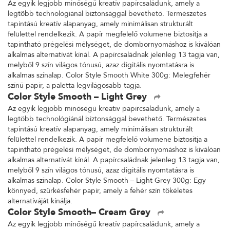
Az egyik legjobb minőségű kreatív papírcsaládunk, amely a
legtöbb technológiánál biztonsággal bevethető. Természetes
tapintású kreatív alapanyag, amely minimálisan strukturált
felülettel rendelkezik. A papír megfelelő volumene biztosítja a
tapintható prégelési mélységet, de dombornyomáshoz is kiválóan
alkalmas alternatívát kínál. A papírcsaládnak jelenleg 13 tagja van,
melyből 9 szín világos tónusú, azaz digitális nyomtatásra is
alkalmas színalap. Color Style Smooth White 300g: Melegfehér
színű papír, a paletta legvilágosabb tagja.
Color Style Smooth – Light Grey
Az egyik legjobb minőségű kreatív papírcsaládunk, amely a
legtöbb technológiánál biztonsággal bevethető. Természetes
tapintású kreatív alapanyag, amely minimálisan strukturált
felülettel rendelkezik. A papír megfelelő volumene biztosítja a
tapintható prégelési mélységet, de dombornyomáshoz is kiválóan
alkalmas alternatívát kínál. A papírcsaládnak jelenleg 13 tagja van,
melyből 9 szín világos tónusú, azaz digitális nyomtatásra is
alkalmas színalap. Color Style Smooth – Light Grey 300g: Egy
könnyed, szürkésfehér papír, amely a fehér szín tökéletes
alternatíváját kínálja.
Color Style Smooth– Cream Grey
Az egyik legjobb minőségű kreatív papírcsaládunk, amely a