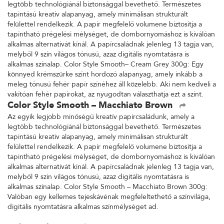
legtöbb technológiánál biztonsággal bevethető. Természetes
tapintású kreatív alapanyag, amely minimálisan strukturált
felülettel rendelkezik. A papír megfelelő volumene biztosítja a
tapintható prégelési mélységet, de dombornyomáshoz is kiválóan
alkalmas alternatívát kínál. A papírcsaládnak jelenleg 13 tagja van,
melyből 9 szín világos tónusú, azaz digitális nyomtatásra is
alkalmas színalap. Color Style Smooth– Cream Grey 300g: Egy
könnyed krémszürke színt hordozó alapanyag, amely inkább a
meleg tónusú fehér papír színéhez áll közelebb. Aki nem kedveli a
vakítóan fehér papírokat, az nyugodtan választhatja ezt a színt.
Color Style Smooth – Macchiato Brown
Az egyik legjobb minőségű kreatív papírcsaládunk, amely a
legtöbb technológiánál biztonsággal bevethető. Természetes
tapintású kreatív alapanyag, amely minimálisan strukturált
felülettel rendelkezik. A papír megfelelő volumene biztosítja a
tapintható prégelési mélységet, de dombornyomáshoz is kiválóan
alkalmas alternatívát kínál. A papírcsaládnak jelenleg 13 tagja van,
melyből 9 szín világos tónusú, azaz digitális nyomtatásra is
alkalmas színalap. Color Style Smooth – Macchiato Brown 300g:
Valóban egy kellemes tejeskávénak megfeleltethető a színvilága,
digitális nyomtatásra alkalmas színmélységet ad.