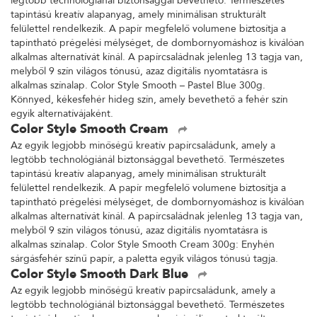
legtöbb technológiánál biztonsággal bevethető. Természetes
tapintású kreatív alapanyag, amely minimálisan strukturált
felülettel rendelkezik. A papír megfelelő volumene biztosítja a
tapintható prégelési mélységet, de dombornyomáshoz is kiválóan
alkalmas alternatívát kínál. A papírcsaládnak jelenleg 13 tagja van,
melyből 9 szín világos tónusú, azaz digitális nyomtatásra is
alkalmas színalap. Color Style Smooth – Pastel Blue 300g.
Könnyed, kékesfehér hideg szín, amely bevethető a fehér szín
egyik alternatívájaként.
Color Style Smooth Cream
Az egyik legjobb minőségű kreatív papírcsaládunk, amely a
legtöbb technológiánál biztonsággal bevethető. Természetes
tapintású kreatív alapanyag, amely minimálisan strukturált
felülettel rendelkezik. A papír megfelelő volumene biztosítja a
tapintható prégelési mélységet, de dombornyomáshoz is kiválóan
alkalmas alternatívát kínál. A papírcsaládnak jelenleg 13 tagja van,
melyből 9 szín világos tónusú, azaz digitális nyomtatásra is
alkalmas színalap. Color Style Smooth Cream 300g: Enyhén
sárgásfehér színű papír, a paletta egyik világos tónusú tagja.
Color Style Smooth Dark Blue
Az egyik legjobb minőségű kreatív papírcsaládunk, amely a
legtöbb technológiánál biztonsággal bevethető. Természetes