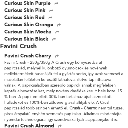
Curious Skin Purple
Curious Skin Pink
Curious Skin Red
Curious Skin Orange
Curious Skin Mocha
Curious Skin Black
Favini Crush
Favini Crush Cherry
Favini Crush - 250g/350g A Crush egy környezetbarát
papírcsalád, melynél különböző gyümölcsök és növények
melléktermékeit használják fel a gyártás során, így azok szemcséi a
mázolatlan felületen keresztül láthatóvá, illetve tapinthatóvá
válnak. A papírcsaládban szereplő papírok annak megfelelően
kapták elnevezéseiket, mely növény daráléka került bele közel 15
%-ban. A papír emellett 30%-ban tartalmaz újrahasznosított
hulladékot és 100%-ban zöldenergiával állítják elő. A Crush
papírcsalád több színben érhető el.
Crush - Cherry:
nem túl tüzes,
piros árnyalatú enyhén szemcsés papíralap. Alkalmas mindenfajta
nyomdai technológiára, így szendvicskártyák alappapírjaként is.
Favini Crush Almond