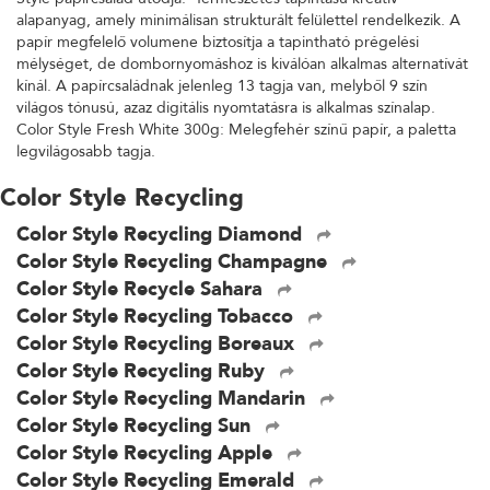
alapanyag, amely minimálisan strukturált felülettel rendelkezik. A
papír megfelelő volumene biztosítja a tapintható prégelési
mélységet, de dombornyomáshoz is kiválóan alkalmas alternatívát
kínál. A papírcsaládnak jelenleg 13 tagja van, melyből 9 szín
világos tónusú, azaz digitális nyomtatásra is alkalmas színalap.
Color Style Fresh White 300g: Melegfehér színű papír, a paletta
legvilágosabb tagja.
Color Style Recycling
Color Style Recycling Diamond
Color Style Recycling Champagne
Color Style Recycle Sahara
Color Style Recycling Tobacco
Color Style Recycling Boreaux
Color Style Recycling Ruby
Color Style Recycling Mandarin
Color Style Recycling Sun
Color Style Recycling Apple
Color Style Recycling Emerald