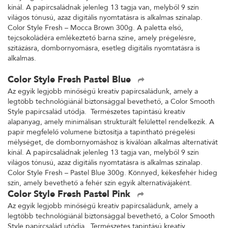
kínál. A papírcsaládnak jelenleg 13 tagja van, melyből 9 szín
világos tónusú, azaz digitális nyomtatásra is alkalmas színalap.
Color Style Fresh – Mocca Brown 300g. A paletta első,
tejcsokoládéra emlékeztető barna színe, amely prégelésre,
szitázásra, dombornyomásra, esetleg digitális nyomtatásra is
alkalmas.
Color Style Fresh Pastel Blue
Az egyik legjobb minőségű kreatív papírcsaládunk, amely a
legtöbb technológiánál biztonsággal bevethető, a Color Smooth
Style papírcsalád utódja. Természetes tapintású kreatív
alapanyag, amely minimálisan strukturált felülettel rendelkezik. A
papír megfelelő volumene biztosítja a tapintható prégelési
mélységet, de dombornyomáshoz is kiválóan alkalmas alternatívát
kínál. A papírcsaládnak jelenleg 13 tagja van, melyből 9 szín
világos tónusú, azaz digitális nyomtatásra is alkalmas színalap.
Color Style Fresh – Pastel Blue 300g. Könnyed, kékesfehér hideg
szín, amely bevethető a fehér szín egyik alternatívájaként.
Color Style Fresh Pastel Pink
Az egyik legjobb minőségű kreatív papírcsaládunk, amely a
legtöbb technológiánál biztonsággal bevethető, a Color Smooth
Style papírcsalád utódja. Természetes tapintású kreatív