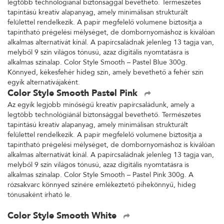
legtöbb technológiánál biztonsággal bevethető. Természetes
tapintású kreatív alapanyag, amely minimálisan strukturált
felülettel rendelkezik. A papír megfelelő volumene biztosítja a
tapintható prégelési mélységet, de dombornyomáshoz is kiválóan
alkalmas alternatívát kínál. A papírcsaládnak jelenleg 13 tagja van,
melyből 9 szín világos tónusú, azaz digitális nyomtatásra is
alkalmas színalap. Color Style Smooth – Pastel Blue 300g.
Könnyed, kékesfehér hideg szín, amely bevethető a fehér szín
egyik alternatívájaként.
Color Style Smooth Pastel Pink
Az egyik legjobb minőségű kreatív papírcsaládunk, amely a
legtöbb technológiánál biztonsággal bevethető. Természetes
tapintású kreatív alapanyag, amely minimálisan strukturált
felülettel rendelkezik. A papír megfelelő volumene biztosítja a
tapintható prégelési mélységet, de dombornyomáshoz is kiválóan
alkalmas alternatívát kínál. A papírcsaládnak jelenleg 13 tagja van,
melyből 9 szín világos tónusú, azaz digitális nyomtatásra is
alkalmas színalap. Color Style Smooth – Pastel Pink 300g. A
rózsakvarc könnyed színére emlékeztető pihekönnyű, hideg
tónusaként írható le.
Color Style Smooth White