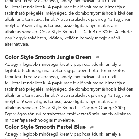
tapintású kreatív alapanyag, amely minimálisan strukturált
felülettel rendelkezik. A papír megfelelő volumene biztosítja a
tapintható prégelési mélységet, de dombornyomáshoz is kiválóan
alkalmas alternatívát kínál. A papírcsaládnak jelenleg 13 tagja van,
melyből 9 szín világos tónusú, azaz digitális nyomtatásra is
alkalmas színalap. Color Style Smooth – Dark Blue 300g. A fekete
papír egyik tökéletes, időtlen, kellően komoly megjelenésű
alternatívája.
Color Style Smooth Jungle Green
Az egyik legjobb minőségű kreatív papírcsaládunk, amely a
legtöbb technológiánál biztonsággal bevethető. Természetes
tapintású kreatív alapanyag, amely minimálisan strukturált
felülettel rendelkezik. A papír megfelelő volumene biztosítja a
tapintható prégelési mélységet, de dombornyomáshoz is kiválóan
alkalmas alternatívát kínál. A papírcsaládnak jelenleg 13 tagja van,
melyből 9 szín világos tónusú, azaz digitális nyomtatásra is
alkalmas színalap. Color Style Smooth – Copper Orange 300g.
Egy világos tónusú terrakottára emlékeztető szín, amely alkalmas
mindenfajta technológiai műveletre.
Color Style Smooth Pastel Blue
Az egyik legjobb minőségű kreatív papírcsaládunk, amely a