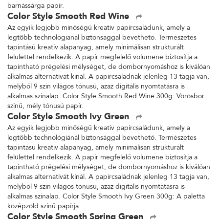
barnássárga papír.
Color Style Smooth Red Wine
Az egyik legjobb minőségű kreatív papírcsaládunk, amely a
legtöbb technológiánál biztonsággal bevethető. Természetes
tapintású kreatív alapanyag, amely minimálisan strukturált
felülettel rendelkezik. A papír megfelelő volumene biztosítja a
tapintható prégelési mélységet, de dombornyomáshoz is kiválóan
alkalmas alternatívát kínál. A papírcsaládnak jelenleg 13 tagja van,
melyből 9 szín világos tónusú, azaz digitális nyomtatásra is
alkalmas színalap. Color Style Smooth Red Wine 300g: Vörösbor
színű, mély tónusú papír.
Color Style Smooth Ivy Green
Az egyik legjobb minőségű kreatív papírcsaládunk, amely a
legtöbb technológiánál biztonsággal bevethető. Természetes
tapintású kreatív alapanyag, amely minimálisan strukturált
felülettel rendelkezik. A papír megfelelő volumene biztosítja a
tapintható prégelési mélységet, de dombornyomáshoz is kiválóan
alkalmas alternatívát kínál. A papírcsaládnak jelenleg 13 tagja van,
melyből 9 szín világos tónusú, azaz digitális nyomtatásra is
alkalmas színalap. Color Style Smooth Ivy Green 300g: A paletta
középzöld színű papírja.
Color Style Smooth Spring Green