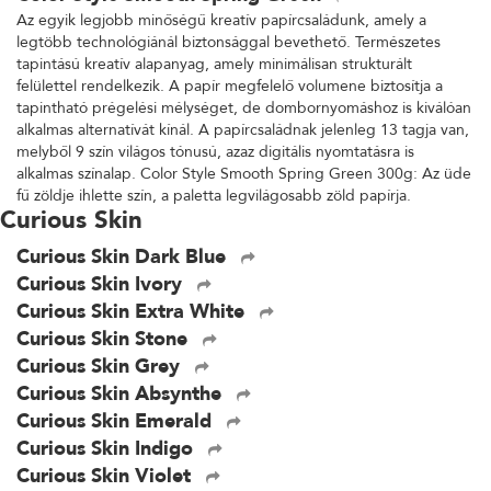
Az egyik legjobb minőségű kreatív papírcsaládunk, amely a
legtöbb technológiánál biztonsággal bevethető. Természetes
tapintású kreatív alapanyag, amely minimálisan strukturált
felülettel rendelkezik. A papír megfelelő volumene biztosítja a
tapintható prégelési mélységet, de dombornyomáshoz is kiválóan
alkalmas alternatívát kínál. A papírcsaládnak jelenleg 13 tagja van,
melyből 9 szín világos tónusú, azaz digitális nyomtatásra is
alkalmas színalap. Color Style Smooth Spring Green 300g: Az üde
fű zöldje ihlette szín, a paletta legvilágosabb zöld papírja.
Curious Skin
Curious Skin Dark Blue
Curious Skin Ivory
Curious Skin Extra White
Curious Skin Stone
Curious Skin Grey
Curious Skin Absynthe
Curious Skin Emerald
Curious Skin Indigo
Curious Skin Violet