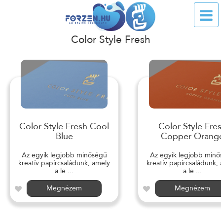
Color Style Fresh
Color Style Fresh Cool
Color Style Fre
Blue
Copper Orang
Az egyik legjobb minőségű
Az egyik legjobb min
kreatív papírcsaládunk, amely
kreatív papírcsaládunk,
a le ...
a le ...
Megnézem
Megnézem