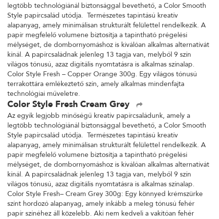
legtöbb technológiánál biztonsággal bevethető, a Color Smooth
Style papírcsalád utódja. Természetes tapintású kreatív
alapanyag, amely minimálisan strukturált felülettel rendelkezik. A
papír megfelelő volumene biztosítja a tapintható prégelési
mélységet, de dombornyomáshoz is kiválóan alkalmas alternatívát
kínál. A papírcsaládnak jelenleg 13 tagja van, melyből 9 szín
világos tónusú, azaz digitális nyomtatásra is alkalmas színalap.
Color Style Fresh – Copper Orange 300g. Egy világos tónusú
terrakottára emlékeztető szín, amely alkalmas mindenfajta
technológiai műveletre.
Color Style Fresh Cream Grey
Az egyik legjobb minőségű kreatív papírcsaládunk, amely a
legtöbb technológiánál biztonsággal bevethető, a Color Smooth
Style papírcsalád utódja. Természetes tapintású kreatív
alapanyag, amely minimálisan strukturált felülettel rendelkezik. A
papír megfelelő volumene biztosítja a tapintható prégelési
mélységet, de dombornyomáshoz is kiválóan alkalmas alternatívát
kínál. A papírcsaládnak jelenleg 13 tagja van, melyből 9 szín
világos tónusú, azaz digitális nyomtatásra is alkalmas színalap.
Color Style Fresh– Cream Grey 300g: Egy könnyed krémszürke
színt hordozó alapanyag, amely inkább a meleg tónusú fehér
papír színéhez áll közelebb. Aki nem kedveli a vakítóan fehér