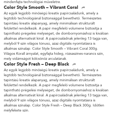
mindenfajta technológiai műveletre.
Color Style Smooth – Vibrant Coral
Az egyik legjobb minőségű kreatív papírcsaládunk, amely a
legtöbb technológiánál biztonsággal bevethető. Természetes
tapintású kreatív alapanyag, amely minimálisan strukturált
felülettel rendelkezik. A papír megfelelő volumene biztosítja a
tapintható prégelési mélységet, de dombornyomáshoz is kiválóan
alkalmas alternatívát kínál. A papírcsaládnak jelenleg 13 tagja van,
melyből 9 szín világos tónusú, azaz digitális nyomtatásra is
alkalmas színalap. Color Style Smooth – Vibrant Coral 300g.
Világos Korall árnyalat, egyfajta hideg, rózsaszínes-narancs szín,
mely vidámságot kölcsönöz arculatának.
Color Style Fresh – Deep Black
Az egyik legjobb minőségű kreatív papírcsaládunk, amely a
legtöbb technológiánál biztonsággal bevethető. Természetes
tapintású kreatív alapanyag, amely minimálisan strukturált
felülettel rendelkezik. A papír megfelelő volumene biztosítja a
tapintható prégelési mélységet, de dombornyomáshoz is kiválóan
alkalmas alternatívát kínál. A papírcsaládnak jelenleg 13 tagja van,
melyből 9 szín világos tónusú, azaz digitális nyomtatásra is
alkalmas színalap. Color Style Fresh – Deep Black 300g. Időtlen
mélyfekete szín.