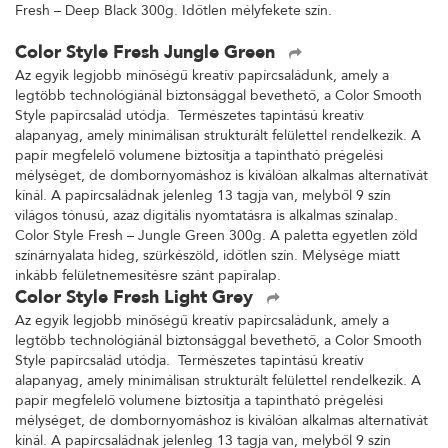
Fresh – Deep Black 300g. Időtlen mélyfekete szín.
Color Style Fresh Jungle Green
Az egyik legjobb minőségű kreatív papírcsaládunk, amely a
legtöbb technológiánál biztonsággal bevethető, a Color Smooth
Style papírcsalád utódja. Természetes tapintású kreatív
alapanyag, amely minimálisan strukturált felülettel rendelkezik. A
papír megfelelő volumene biztosítja a tapintható prégelési
mélységet, de dombornyomáshoz is kiválóan alkalmas alternatívát
kínál. A papírcsaládnak jelenleg 13 tagja van, melyből 9 szín
világos tónusú, azaz digitális nyomtatásra is alkalmas színalap.
Color Style Fresh – Jungle Green 300g. A paletta egyetlen zöld
színárnyalata hideg, szürkészöld, időtlen szín. Mélysége miatt
inkább felületnemesítésre szánt papíralap.
Color Style Fresh Light Grey
Az egyik legjobb minőségű kreatív papírcsaládunk, amely a
legtöbb technológiánál biztonsággal bevethető, a Color Smooth
Style papírcsalád utódja. Természetes tapintású kreatív
alapanyag, amely minimálisan strukturált felülettel rendelkezik. A
papír megfelelő volumene biztosítja a tapintható prégelési
mélységet, de dombornyomáshoz is kiválóan alkalmas alternatívát
kínál. A papírcsaládnak jelenleg 13 tagja van, melyből 9 szín