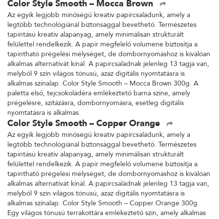
Color Style Smooth – Mocca Brown
Az egyik legjobb minőségű kreatív papírcsaládunk, amely a
legtöbb technológiánál biztonsággal bevethető. Természetes
tapintású kreatív alapanyag, amely minimálisan strukturált
felülettel rendelkezik. A papír megfelelő volumene biztosítja a
tapintható prégelési mélységet, de dombornyomáshoz is kiválóan
alkalmas alternatívát kínál. A papírcsaládnak jelenleg 13 tagja van,
melyből 9 szín világos tónusú, azaz digitális nyomtatásra is
alkalmas színalap. Color Style Smooth – Mocca Brown 300g. A
paletta első, tejcsokoládéra emlékeztető barna színe, amely
prégelésre, szitázásra, dombornyomásra, esetleg digitális
nyomtatásra is alkalmas.
Color Style Smooth – Copper Orange
Az egyik legjobb minőségű kreatív papírcsaládunk, amely a
legtöbb technológiánál biztonsággal bevethető. Természetes
tapintású kreatív alapanyag, amely minimálisan strukturált
felülettel rendelkezik. A papír megfelelő volumene biztosítja a
tapintható prégelési mélységet, de dombornyomáshoz is kiválóan
alkalmas alternatívát kínál. A papírcsaládnak jelenleg 13 tagja van,
melyből 9 szín világos tónusú, azaz digitális nyomtatásra is
alkalmas színalap. Color Style Smooth – Copper Orange 300g.
Egy világos tónusú terrakottára emlékeztető szín, amely alkalmas