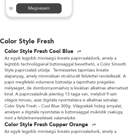
Megnézem
Color Style Fresh
Color Style Fresh Cool Blue
Az egyik legjobb minőségű kreatív papírcsaládunk, amely a
legtöbb technológiánál biztonsággal bevethető, a Color Smooth
Style papírcsalád utódja. Természetes tapintású kreatív
alapanyag, amely minimálisan strukturált felülettel rendelkezik. A
papír megfelelő volumene biztosítja a tapintható prégelési
mélységet, de dombornyomáshoz is kiválóan alkalmas alternatívát
kínál. A papírcsaládnak jelenleg 13 tagja van, melyből 9 szín
világos tónusú, azaz digitális nyomtatásra is alkalmas színalap.
Color Style Fresh – Cool Blue 300g. Világoskék hideg árnyalat,
amelyen a digitális nyomtatás is biztonsággal működik csakúgy,
mint a felületnemesítések valamelyike.
Color Style Fresh Copper Orange
Az egyik legjobb minőségű kreatív papírcsaládunk, amely a