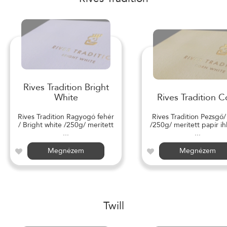
Rives Tradition Bright
White
Rives Tradition C
Rives Tradition Ragyogó fehér
Rives Tradition Pezsgő
/ Bright white /250g/ merített
/250g/ merített papír ihl
...
...
Megnézem
Megnézem
Twill