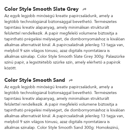
Color Style Smooth Slate Grey
Az egyik legjobb minőségű kreatív papírcsaládunk, amely a
legtöbb technológiánál biztonsággal bevethető. Természetes
tapintású kreatív alapanyag, amely minimálisan strukturált
felülettel rendelkezik. A papír megfelelő volumene biztosítja a
tapintható prégelési mélységet, de dombornyomáshoz is kiválóan
alkalmas alternatívát kínál. A papírcsaládnak jelenleg 13 tagja van,
melyből 9 szín világos tónusú, azaz digitális nyomtatásra is
alkalmas színalap. Color Style Smooth Slate Grey 300g: Palaszürke
színű papír, a legsötétebb szürke szín, amely elérhető a papírok
között.
Color Style Smooth Sand
Az egyik legjobb minőségű kreatív papírcsaládunk, amely a
legtöbb technológiánál biztonsággal bevethető. Természetes
tapintású kreatív alapanyag, amely minimálisan strukturált
felülettel rendelkezik. A papír megfelelő volumene biztosítja a
tapintható prégelési mélységet, de dombornyomáshoz is kiválóan
alkalmas alternatívát kínál. A papírcsaládnak jelenleg 13 tagja van,
melyből 9 szín világos tónusú, azaz digitális nyomtatásra is
alkalmas színalap. Color Style Smooth Sand 300g: Homokszínű,