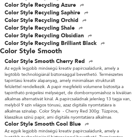
Color Style Recycling Azure
Color Style Recycling Saphire
Color Style Recycling Orchid
Color Style Recycling Shale
Color Style Recycling Obsidian
Color Style Recycling Brilliant Black
Color Style Smooth
Color Style Smooth Cherry Red
Az egyik legjobb minőségű kreatív papírcsaládunk, amely a
legtöbb technológiánál biztonsággal bevethető. Természetes
tapintású kreatív alapanyag, amely minimálisan strukturált
felülettel rendelkezik. A papír megfelelő volumene biztosítja a
tapintható prégelési mélységet, de dombornyomáshoz is kiválóan
alkalmas alternatívát kínál. A papírcsaládnak jelenleg 13 tagja van,
melyből 9 szín világos tónusú, azaz digitális nyomtatásra is
alkalmas színalap. Color Style - Cherry Red 300g: Tűzpiros,
klasszikus színű papír, ami digitális nyomtatásra alkalmas.
Color Style Smooth Cool Blue
Az egyik legjobb minőségű kreatív papírcsaládunk, amely a