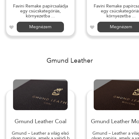
Favini Remake papírcsaládja
Favini Remake papírcsa
egy csúcskategóriás,
egy csúcskategóriá
környezetba ...
környezetba ...
Megnézem
Megnézem
Gmund Leather
Gmund Leather Coal
Gmund Leather M
Gmund – Leather a világ első
Gmund – Leather a vilá
olyan papírja, amely a valódi b
olyan papírja, amely a v