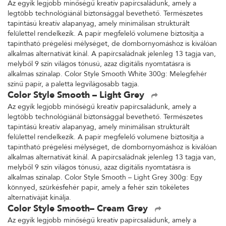
Az egyik legjobb minőségű kreatív papírcsaládunk, amely a
legtöbb technológiánál biztonsággal bevethető. Természetes
tapintású kreatív alapanyag, amely minimálisan strukturált
felülettel rendelkezik. A papír megfelelő volumene biztosítja a
tapintható prégelési mélységet, de dombornyomáshoz is kiválóan
alkalmas alternatívát kínál. A papírcsaládnak jelenleg 13 tagja van,
melyből 9 szín világos tónusú, azaz digitális nyomtatásra is
alkalmas színalap. Color Style Smooth White 300g: Melegfehér
színű papír, a paletta legvilágosabb tagja.
Color Style Smooth – Light Grey
Az egyik legjobb minőségű kreatív papírcsaládunk, amely a
legtöbb technológiánál biztonsággal bevethető. Természetes
tapintású kreatív alapanyag, amely minimálisan strukturált
felülettel rendelkezik. A papír megfelelő volumene biztosítja a
tapintható prégelési mélységet, de dombornyomáshoz is kiválóan
alkalmas alternatívát kínál. A papírcsaládnak jelenleg 13 tagja van,
melyből 9 szín világos tónusú, azaz digitális nyomtatásra is
alkalmas színalap. Color Style Smooth – Light Grey 300g: Egy
könnyed, szürkésfehér papír, amely a fehér szín tökéletes
alternatíváját kínálja.
Color Style Smooth– Cream Grey
Az egyik legjobb minőségű kreatív papírcsaládunk, amely a