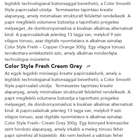
legtöbb technológiánál biztonsággal bevethető, a Color Smooth
Style papírcsalád utódja. Természetes tapintású kreatív
alapanyag, amely minimálisan strukturált felülettel rendelkezik. A
papír megfelelő volumene biztosítja a tapintható prégelési
mélységet, de dombornyomáshoz is kiválóan alkalmas alternatívát
kínál. A papírcsaládnak jelenleg 13 tagja van, melyből 9 szín
világos tónusú, azaz digitális nyomtatásra is alkalmas színalap.
Color Style Fresh – Copper Orange 300g. Egy világos tónusú
terrakottára emlékeztető szín, amely alkalmas mindenfajta
technológiai műveletre.
Color Style Fresh Cream Grey
Az egyik legjobb minőségű kreatív papírcsaládunk, amely a
legtöbb technológiánál biztonsággal bevethető, a Color Smooth
Style papírcsalád utódja. Természetes tapintású kreatív
alapanyag, amely minimálisan strukturált felülettel rendelkezik. A
papír megfelelő volumene biztosítja a tapintható prégelési
mélységet, de dombornyomáshoz is kiválóan alkalmas alternatívát
kínál. A papírcsaládnak jelenleg 13 tagja van, melyből 9 szín
világos tónusú, azaz digitális nyomtatásra is alkalmas színalap.
Color Style Fresh– Cream Grey 300g: Egy könnyed krémszürke
színt hordozó alapanyag, amely inkább a meleg tónusú fehér
papír színéhez áll közelebb. Aki nem kedveli a vakítóan fehér