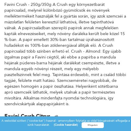
Favini Crush - 250g/350g A Crush egy környezetbarát
papírcsalád, melynél különböző gyümölcsök és növények
melléktermékeit használják fel a gyártás során, így azok szemcséi a
mázolatlan felületen keresztül láthatóvá, illetve tapinthatóvá
válnak. A papírcsaládban szereplő papírok annak megfelelően
kapták elnevezéseiket, mely növény daráléka került bele közel 15
%-ban. A papír emellett 30%-ban tartalmaz újrahasznosított
hulladékot és 100%-ban zöldenergiával állítják elő. A Crush
papírcsalád több színben érhető el. Crush - Almond: Egy újabb
izgalmas papír a Favini cégtől, aki ebbe a papírba a mandula
héjának púderes-barna héjának darálékat csempészte, illetve a
mandula egyéb növényi részeit, mely egy mélyebb
pasztellszínnek felel meg. Tapintása érdesebb, mint a család többi
tagjáé, felülete matt hatású. Szemcseméretei nagyobbak, de
egészen homogén a papír összhatása. Helyenként sötétbarna
apró szemcsék láthatók, melyek utalnak a papír természetes
mivoltára. Alkalmas mindenfajta nyomdai technológiára, így
szendvicskártyák alappapírjaként is.
Favini Crush Citrus
A weboldal sütiket ("cookie-kat") használ - amennyiben folytatja az oldal böngészését elfogadja a
Favini Crush - 250g/350g A Crush egy környezetbarát
sütik használatát.
(Cookie használat)
papírcsalád, melynél különböző gyümölcsök és növények