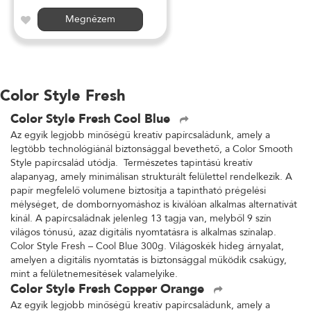
Megnézem
Color Style Fresh
Color Style Fresh Cool Blue
Az egyik legjobb minőségű kreatív papírcsaládunk, amely a
legtöbb technológiánál biztonsággal bevethető, a Color Smooth
Style papírcsalád utódja. Természetes tapintású kreatív
alapanyag, amely minimálisan strukturált felülettel rendelkezik. A
papír megfelelő volumene biztosítja a tapintható prégelési
mélységet, de dombornyomáshoz is kiválóan alkalmas alternatívát
kínál. A papírcsaládnak jelenleg 13 tagja van, melyből 9 szín
világos tónusú, azaz digitális nyomtatásra is alkalmas színalap.
Color Style Fresh – Cool Blue 300g. Világoskék hideg árnyalat,
amelyen a digitális nyomtatás is biztonsággal működik csakúgy,
mint a felületnemesítések valamelyike.
Color Style Fresh Copper Orange
Az egyik legjobb minőségű kreatív papírcsaládunk, amely a