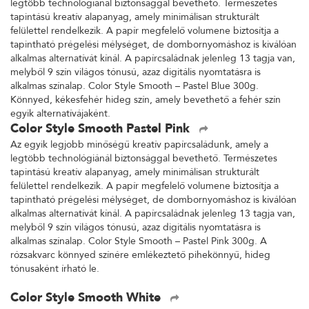
legtöbb technológiánál biztonsággal bevethető. Természetes
tapintású kreatív alapanyag, amely minimálisan strukturált
felülettel rendelkezik. A papír megfelelő volumene biztosítja a
tapintható prégelési mélységet, de dombornyomáshoz is kiválóan
alkalmas alternatívát kínál. A papírcsaládnak jelenleg 13 tagja van,
melyből 9 szín világos tónusú, azaz digitális nyomtatásra is
alkalmas színalap. Color Style Smooth – Pastel Blue 300g.
Könnyed, kékesfehér hideg szín, amely bevethető a fehér szín
egyik alternatívájaként.
Color Style Smooth Pastel Pink
Az egyik legjobb minőségű kreatív papírcsaládunk, amely a
legtöbb technológiánál biztonsággal bevethető. Természetes
tapintású kreatív alapanyag, amely minimálisan strukturált
felülettel rendelkezik. A papír megfelelő volumene biztosítja a
tapintható prégelési mélységet, de dombornyomáshoz is kiválóan
alkalmas alternatívát kínál. A papírcsaládnak jelenleg 13 tagja van,
melyből 9 szín világos tónusú, azaz digitális nyomtatásra is
alkalmas színalap. Color Style Smooth – Pastel Pink 300g. A
rózsakvarc könnyed színére emlékeztető pihekönnyű, hideg
tónusaként írható le.
Color Style Smooth White