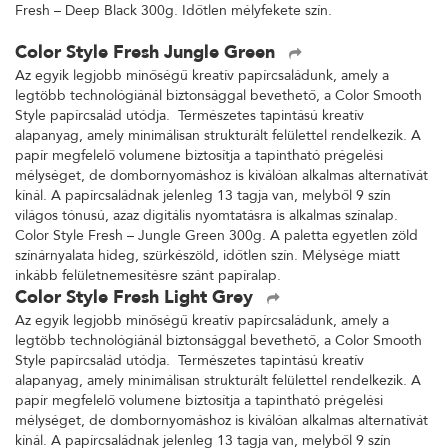
Fresh – Deep Black 300g. Időtlen mélyfekete szín.
Color Style Fresh Jungle Green
Az egyik legjobb minőségű kreatív papírcsaládunk, amely a
legtöbb technológiánál biztonsággal bevethető, a Color Smooth
Style papírcsalád utódja. Természetes tapintású kreatív
alapanyag, amely minimálisan strukturált felülettel rendelkezik. A
papír megfelelő volumene biztosítja a tapintható prégelési
mélységet, de dombornyomáshoz is kiválóan alkalmas alternatívát
kínál. A papírcsaládnak jelenleg 13 tagja van, melyből 9 szín
világos tónusú, azaz digitális nyomtatásra is alkalmas színalap.
Color Style Fresh – Jungle Green 300g. A paletta egyetlen zöld
színárnyalata hideg, szürkészöld, időtlen szín. Mélysége miatt
inkább felületnemesítésre szánt papíralap.
Color Style Fresh Light Grey
Az egyik legjobb minőségű kreatív papírcsaládunk, amely a
legtöbb technológiánál biztonsággal bevethető, a Color Smooth
Style papírcsalád utódja. Természetes tapintású kreatív
alapanyag, amely minimálisan strukturált felülettel rendelkezik. A
papír megfelelő volumene biztosítja a tapintható prégelési
mélységet, de dombornyomáshoz is kiválóan alkalmas alternatívát
kínál. A papírcsaládnak jelenleg 13 tagja van, melyből 9 szín