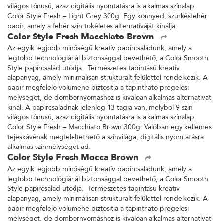
világos tónusú, azaz digitális nyomtatásra is alkalmas színalap.
Color Style Fresh – Light Grey 300g: Egy könnyed, szürkésfehér
papír, amely a fehér szín tökéletes alternatíváját kínálja.
Color Style Fresh Macchiato Brown
Az egyik legjobb minőségű kreatív papírcsaládunk, amely a
legtöbb technológiánál biztonsággal bevethető, a Color Smooth
Style papírcsalád utódja. Természetes tapintású kreatív
alapanyag, amely minimálisan strukturált felülettel rendelkezik. A
papír megfelelő volumene biztosítja a tapintható prégelési
mélységet, de dombornyomáshoz is kiválóan alkalmas alternatívát
kínál. A papírcsaládnak jelenleg 13 tagja van, melyből 9 szín
világos tónusú, azaz digitális nyomtatásra is alkalmas színalap.
Color Style Fresh – Macchiato Brown 300g: Valóban egy kellemes
tejeskávénak megfeleltethető a színvilága, digitális nyomtatásra
alkalmas színmélységet ad.
Color Style Fresh Mocca Brown
Az egyik legjobb minőségű kreatív papírcsaládunk, amely a
legtöbb technológiánál biztonsággal bevethető, a Color Smooth
Style papírcsalád utódja. Természetes tapintású kreatív
alapanyag, amely minimálisan strukturált felülettel rendelkezik. A
papír megfelelő volumene biztosítja a tapintható prégelési
mélységet, de dombornyomáshoz is kiválóan alkalmas alternatívát