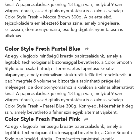
kínál. A papírcsaládnak jelenleg 13 tagja van, melyből 9 szín
világos tónusú, azaz digitális nyomtatásra is alkalmas színalap.
Color Style Fresh – Mocca Brown 300g. A paletta első,
tejcsokoládéra emlékeztető barna színe, amely prégelésre,
szitázásra, dombornyomásra, esetleg digitális nyomtatásra is
alkalmas.
Color Style Fresh Pastel Blue
Az egyik legjobb minőségű kreatív papírcsaládunk, amely a
legtöbb technológiánál biztonsággal bevethető, a Color Smooth
Style papírcsalád utódja. Természetes tapintású kreatív
alapanyag, amely minimálisan strukturált felülettel rendelkezik. A
papír megfelelő volumene biztosítja a tapintható prégelési
mélységet, de dombornyomáshoz is kiválóan alkalmas alternatívát
kínál. A papírcsaládnak jelenleg 13 tagja van, melyből 9 szín
világos tónusú, azaz digitális nyomtatásra is alkalmas színalap.
Color Style Fresh – Pastel Blue 300g. Könnyed, kékesfehér hideg
szín, amely bevethető a fehér szín egyik alternatívájaként.
Color Style Fresh Pastel Pink
Az egyik legjobb minőségű kreatív papírcsaládunk, amely a
legtöbb technológiánál biztonsággal bevethető, a Color Smooth
Style papírcsalád utódja. Természetes tapintású kreatív