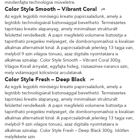
mindenfajta technológiai műveletre.
Color Style Smooth – Vibrant Coral
Az egyik legjobb minőségű kreatív papírcsaládunk, amely a
legtöbb technológiánál biztonsággal bevethető. Természetes
tapintású kreatív alapanyag, amely minimálisan strukturált
felülettel rendelkezik. A papír megfelelő volumene biztosítja a
tapintható prégelési mélységet, de dombornyomáshoz is kiválóan
alkalmas alternatívát kínál. A papírcsaládnak jelenleg 13 tagja van,
melyből 9 szín világos tónusú, azaz digitális nyomtatásra is
alkalmas színalap. Color Style Smooth – Vibrant Coral 300g.
Világos Korall árnyalat, egyfajta hideg, rózsaszínes-narancs szín,
mely vidámságot kölcsönöz arculatának.
Color Style Fresh – Deep Black
Az egyik legjobb minőségű kreatív papírcsaládunk, amely a
legtöbb technológiánál biztonsággal bevethető. Természetes
tapintású kreatív alapanyag, amely minimálisan strukturált
felülettel rendelkezik. A papír megfelelő volumene biztosítja a
tapintható prégelési mélységet, de dombornyomáshoz is kiválóan
alkalmas alternatívát kínál. A papírcsaládnak jelenleg 13 tagja van,
melyből 9 szín világos tónusú, azaz digitális nyomtatásra is
alkalmas színalap. Color Style Fresh – Deep Black 300g. Időtlen
mélyfekete szín.