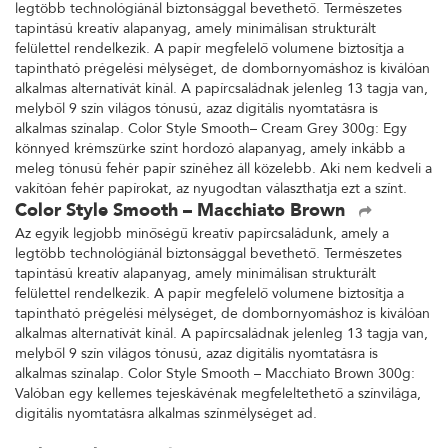
legtöbb technológiánál biztonsággal bevethető. Természetes
tapintású kreatív alapanyag, amely minimálisan strukturált
felülettel rendelkezik. A papír megfelelő volumene biztosítja a
tapintható prégelési mélységet, de dombornyomáshoz is kiválóan
alkalmas alternatívát kínál. A papírcsaládnak jelenleg 13 tagja van,
melyből 9 szín világos tónusú, azaz digitális nyomtatásra is
alkalmas színalap. Color Style Smooth– Cream Grey 300g: Egy
könnyed krémszürke színt hordozó alapanyag, amely inkább a
meleg tónusú fehér papír színéhez áll közelebb. Aki nem kedveli a
vakítóan fehér papírokat, az nyugodtan választhatja ezt a színt.
Color Style Smooth – Macchiato Brown
Az egyik legjobb minőségű kreatív papírcsaládunk, amely a
legtöbb technológiánál biztonsággal bevethető. Természetes
tapintású kreatív alapanyag, amely minimálisan strukturált
felülettel rendelkezik. A papír megfelelő volumene biztosítja a
tapintható prégelési mélységet, de dombornyomáshoz is kiválóan
alkalmas alternatívát kínál. A papírcsaládnak jelenleg 13 tagja van,
melyből 9 szín világos tónusú, azaz digitális nyomtatásra is
alkalmas színalap. Color Style Smooth – Macchiato Brown 300g:
Valóban egy kellemes tejeskávénak megfeleltethető a színvilága,
digitális nyomtatásra alkalmas színmélységet ad.