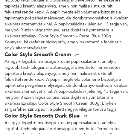
legtöbb technológiánál biztonsággal bevethető. Természetes
tapintású kreatív alapanyag, amely minimálisan strukturált
felülettel rendelkezik. A papír megfelelő volumene biztosítja a
tapintható prégelési mélységet, de dombornyomáshoz is kiválóan
alkalmas alternatívát kínál. A papírcsaládnak jelenleg 13 tagja van,
melyből 9 szín világos tónusú, azaz digitális nyomtatásra is
alkalmas színalap. Color Style Smooth – Pastel Blue 300g.
Könnyed, kékesfehér hideg szín, amely bevethető a fehér szín
egyik alternatívájaként.
Color Style Smooth Cream
Az egyik legjobb minőségű kreatív papírcsaládunk, amely a
legtöbb technológiánál biztonsággal bevethető. Természetes
tapintású kreatív alapanyag, amely minimálisan strukturált
felülettel rendelkezik. A papír megfelelő volumene biztosítja a
tapintható prégelési mélységet, de dombornyomáshoz is kiválóan
alkalmas alternatívát kínál. A papírcsaládnak jelenleg 13 tagja van,
melyből 9 szín világos tónusú, azaz digitális nyomtatásra is
alkalmas színalap. Color Style Smooth Cream 300g: Enyhén
sárgásfehér színű papír, a paletta egyik világos tónusú tagja.
Color Style Smooth Dark Blue
Az egyik legjobb minőségű kreatív papírcsaládunk, amely a
legtöbb technológiánál biztonsággal bevethető. Természetes