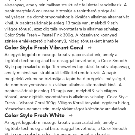
alapanyag, amely minimálisan strukturált felülettel rendelkezik. A
papír megfelelő volumene biztosítja a tapintható prégelési
mélységet, de dombornyomáshoz is kiválóan alkalmas alternatívát
kínál. A papírcsaládnak jelenleg 13 tagja van, melyből 9 szín
világos tónusú, azaz digitális nyomtatásra is alkalmas színalap.
Color Style Fresh – Pastel Pink 300g. A rózsakvarc könnyed
színére emlékeztető pihekönnyű, hideg tónusaként írható le.
Color Style Fresh Vibrant Coral
Az egyik legjobb minőségű kreatív papírcsaládunk, amely a
legtöbb technológiánál biztonsággal bevethető, a Color Smooth
Style papírcsalád utódja. Természetes tapintású kreatív alapanyag,
amely minimálisan strukturált felülettel rendelkezik. A papír
megfelelő volumene biztosítja a tapintható prégelési mélységet,
de dombornyomáshoz is kiválóan alkalmas alternatívát kínál. A
papírcsaládnak jelenleg 13 tagja van, melyből 9 szín világos
tónusú, azaz digitális nyomtatásra is alkalmas színalap. Color Style
Fresh – Vibrant Coral 300g. Világos Korall árnyalat, egyfajta hideg,
rózsaszínes-narancs szín, mely vidámságot kölcsönöz arculatának.
Color Style Fresh White
Az egyik legjobb minőségű kreatív papírcsaládunk, amely a
legtöbb technológiánál biztonsággal bevethető, a Color Smooth
Style papírcsalád utódja. Természetes tapintású kreatív