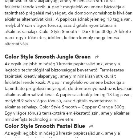
tapintású kreatív alapanyag, amely minimálisan strukturált
felülettel rendelkezik. A papír megfelelő volumene biztosítja a
tapintható prégelési mélységet, de dombornyomáshoz is kiválóan
alkalmas alternatívát kínál. A papírcsaládnak jelenleg 13 tagja van,
melyből 9 szín világos tónusú, azaz digitális nyomtatásra is
alkalmas színalap. Color Style Smooth – Dark Blue 300g. A fekete
papír egyik tökéletes, időtlen, kellően komoly megjelenésű
alternatívája.
Color Style Smooth Jungle Green
Az egyik legjobb minőségű kreatív papírcsaládunk, amely a
legtöbb technológiánál biztonsággal bevethető. Természetes
tapintású kreatív alapanyag, amely minimálisan strukturált
felülettel rendelkezik. A papír megfelelő volumene biztosítja a
tapintható prégelési mélységet, de dombornyomáshoz is kiválóan
alkalmas alternatívát kínál. A papírcsaládnak jelenleg 13 tagja van,
melyből 9 szín világos tónusú, azaz digitális nyomtatásra is
alkalmas színalap. Color Style Smooth – Copper Orange 300g.
Egy világos tónusú terrakottára emlékeztető szín, amely alkalmas
mindenfajta technológiai műveletre.
Color Style Smooth Pastel Blue
Az egyik legjobb minőségű kreatív papírcsaládunk, amely a