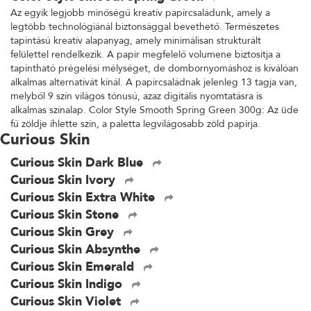
Az egyik legjobb minőségű kreatív papírcsaládunk, amely a
legtöbb technológiánál biztonsággal bevethető. Természetes
tapintású kreatív alapanyag, amely minimálisan strukturált
felülettel rendelkezik. A papír megfelelő volumene biztosítja a
tapintható prégelési mélységet, de dombornyomáshoz is kiválóan
alkalmas alternatívát kínál. A papírcsaládnak jelenleg 13 tagja van,
melyből 9 szín világos tónusú, azaz digitális nyomtatásra is
alkalmas színalap. Color Style Smooth Spring Green 300g: Az üde
fű zöldje ihlette szín, a paletta legvilágosabb zöld papírja.
Curious Skin
Curious Skin Dark Blue
Curious Skin Ivory
Curious Skin Extra White
Curious Skin Stone
Curious Skin Grey
Curious Skin Absynthe
Curious Skin Emerald
Curious Skin Indigo
Curious Skin Violet