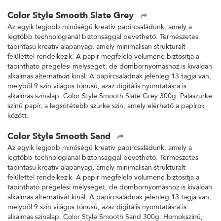
Color Style Smooth Slate Grey
Az egyik legjobb minőségű kreatív papírcsaládunk, amely a
legtöbb technológiánál biztonsággal bevethető. Természetes
tapintású kreatív alapanyag, amely minimálisan strukturált
felülettel rendelkezik. A papír megfelelő volumene biztosítja a
tapintható prégelési mélységet, de dombornyomáshoz is kiválóan
alkalmas alternatívát kínál. A papírcsaládnak jelenleg 13 tagja van,
melyből 9 szín világos tónusú, azaz digitális nyomtatásra is
alkalmas színalap. Color Style Smooth Slate Grey 300g: Palaszürke
színű papír, a legsötétebb szürke szín, amely elérhető a papírok
között.
Color Style Smooth Sand
Az egyik legjobb minőségű kreatív papírcsaládunk, amely a
legtöbb technológiánál biztonsággal bevethető. Természetes
tapintású kreatív alapanyag, amely minimálisan strukturált
felülettel rendelkezik. A papír megfelelő volumene biztosítja a
tapintható prégelési mélységet, de dombornyomáshoz is kiválóan
alkalmas alternatívát kínál. A papírcsaládnak jelenleg 13 tagja van,
melyből 9 szín világos tónusú, azaz digitális nyomtatásra is
alkalmas színalap. Color Style Smooth Sand 300g: Homokszínű,