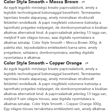
Color Style Smooth – Mocca Brown
Az egyik legjobb minőségű kreatív papírcsaládunk, amely a
legtöbb technológiánál biztonsággal bevethető. Természetes
tapintású kreatív alapanyag, amely minimálisan strukturált
felülettel rendelkezik. A papír megfelelő volumene biztosítja a
tapintható prégelési mélységet, de dombornyomáshoz is kiválóan
alkalmas alternatívát kínál. A papírcsaládnak jelenleg 13 tagja van,
melyből 9 szín világos tónusú, azaz digitális nyomtatásra is
alkalmas színalap. Color Style Smooth – Mocca Brown 300g. A
paletta első, tejcsokoládéra emlékeztető barna színe, amely
prégelésre, szitázásra, dombornyomásra, esetleg digitális
nyomtatásra is alkalmas.
Color Style Smooth – Copper Orange
Az egyik legjobb minőségű kreatív papírcsaládunk, amely a
legtöbb technológiánál biztonsággal bevethető. Természetes
tapintású kreatív alapanyag, amely minimálisan strukturált
felülettel rendelkezik. A papír megfelelő volumene biztosítja a
tapintható prégelési mélységet, de dombornyomáshoz is kiválóan
alkalmas alternatívát kínál. A papírcsaládnak jelenleg 13 tagja van,
melyből 9 szín világos tónusú, azaz digitális nyomtatásra is
alkalmas színalap. Color Style Smooth – Copper Orange 300g.
Egy világos tónusú terrakottára emlékeztető szín, amely alkalmas