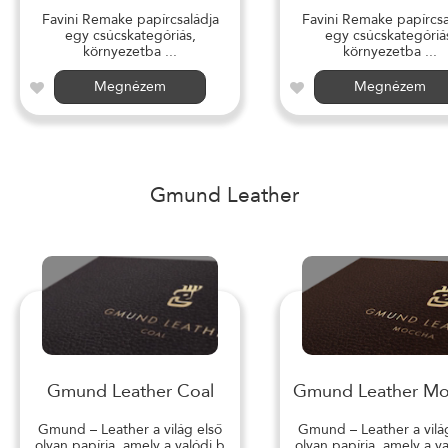
Favini Remake papírcsaládja
Favini Remake papírcsa
egy csúcskategóriás,
egy csúcskategóriá
környezetba ...
környezetba ...
Megnézem
Megnézem
Gmund Leather
Gmund Leather Coal
Gmund Leather M
Gmund – Leather a világ első
Gmund – Leather a vilá
olyan papírja, amely a valódi b
olyan papírja, amely a v