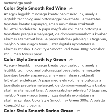
barnássárga papír.
Color Style Smooth Red Wine
Az egyik legjobb minőségű kreatív papírcsaládunk, amely a
legtöbb technológiánál biztonsággal bevethető. Természetes
tapintású kreatív alapanyag, amely minimálisan strukturált
felülettel rendelkezik. A papír megfelelő volumene biztosítja a
tapintható prégelési mélységet, de dombornyomáshoz is kiválóan
alkalmas alternatívát kínál. A papírcsaládnak jelenleg 13 tagja van,
melyből 9 szín világos tónusú, azaz digitális nyomtatásra is
alkalmas színalap. Color Style Smooth Red Wine 300g: Vörösbor
színű, mély tónusú papír.
Color Style Smooth Ivy Green
Az egyik legjobb minőségű kreatív papírcsaládunk, amely a
legtöbb technológiánál biztonsággal bevethető. Természetes
tapintású kreatív alapanyag, amely minimálisan strukturált
felülettel rendelkezik. A papír megfelelő volumene biztosítja a
tapintható prégelési mélységet, de dombornyomáshoz is kiválóan
alkalmas alternatívát kínál. A papírcsaládnak jelenleg 13 tagja van,
melyből 9 szín világos tónusú, azaz digitális nyomtatásra is
alkalmas színalap. Color Style Smooth Ivy Green 300g: A paletta
középzöld színű papírja.
Color Style Smooth Spring Green