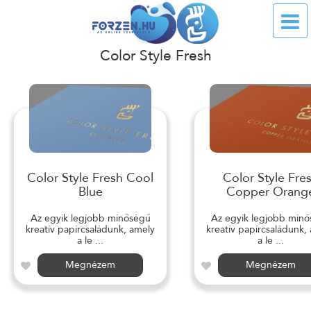
Color Style Fresh
Color Style Fresh Cool
Color Style Fre
Blue
Copper Orang
Az egyik legjobb minőségű
Az egyik legjobb min
kreatív papírcsaládunk, amely
kreatív papírcsaládunk,
a le ...
a le ...
Megnézem
Megnézem