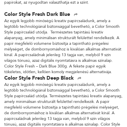
papírokat, az nyugodtan választhatja ezt a színt.
Color Style Fresh Dark Blue
Az egyik legjobb minőségű kreatív papírcsaládunk, amely a
legtöbb technológiánál biztonsággal bevethető, a Color Smooth
Style papírcsalád utódja. Természetes tapintású kreatív
alapanyag, amely minimálisan strukturált felülettel rendelkezik. A
papír megfelelő volumene biztosítja a tapintható prégelési
mélységet, de dombornyomáshoz is kiválóan alkalmas alternatívát
kínál. A papírcsaládnak jelenleg 13 tagja van, melyből 9 szín
világos tónusú, azaz digitális nyomtatásra is alkalmas színalap.
Color Style Fresh – Dark Blue 300g. A fekete papír egyik
tökéletes, időtlen, kellően komoly megjelenésű alternatívája.
Color Style Fresh Deep Black
Az egyik legjobb minőségű kreatív papírcsaládunk, amely a
legtöbb technológiánál biztonsággal bevethető, a Color Smooth
Style papírcsalád utódja. Természetes tapintású kreatív alapanyag,
amely minimálisan strukturált felülettel rendelkezik. A papír
megfelelő volumene biztosítja a tapintható prégelési mélységet,
de dombornyomáshoz is kiválóan alkalmas alternatívát kínál. A
papírcsaládnak jelenleg 13 tagja van, melyből 9 szín világos
tónusú, azaz digitális nyomtatásra is alkalmas színalap. Color Style