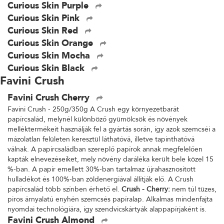
Curious Skin Purple
Curious Skin Pink
Curious Skin Red
Curious Skin Orange
Curious Skin Mocha
Curious Skin Black
Favini Crush
Favini Crush Cherry
Favini Crush - 250g/350g A Crush egy környezetbarát
papírcsalád, melynél különböző gyümölcsök és növények
melléktermékeit használják fel a gyártás során, így azok szemcséi a
mázolatlan felületen keresztül láthatóvá, illetve tapinthatóvá
válnak. A papírcsaládban szereplő papírok annak megfelelően
kapták elnevezéseiket, mely növény daráléka került bele közel 15
%-ban. A papír emellett 30%-ban tartalmaz újrahasznosított
hulladékot és 100%-ban zöldenergiával állítják elő. A Crush
papírcsalád több színben érhető el.
Crush - Cherry:
nem túl tüzes,
piros árnyalatú enyhén szemcsés papíralap. Alkalmas mindenfajta
nyomdai technológiára, így szendvicskártyák alappapírjaként is.
Favini Crush Almond