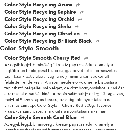
Color Style Recycling Azure
Color Style Recycling Saphire
Color Style Recycling Orchid
Color Style Recycling Shale
Color Style Recycling Obsidian
Color Style Recycling Brilliant Black
Color Style Smooth
Color Style Smooth Cherry Red
Az egyik legjobb minőségű kreatív papírcsaládunk, amely a
legtöbb technológiánál biztonsággal bevethető. Természetes
tapintású kreatív alapanyag, amely minimálisan strukturált
felülettel rendelkezik. A papír megfelelő volumene biztosítja a
tapintható prégelési mélységet, de dombornyomáshoz is kiválóan
alkalmas alternatívát kínál. A papírcsaládnak jelenleg 13 tagja van,
melyből 9 szín világos tónusú, azaz digitális nyomtatásra is
alkalmas színalap. Color Style - Cherry Red 300g: Tűzpiros,
klasszikus színű papír, ami digitális nyomtatásra alkalmas.
Color Style Smooth Cool Blue
Az egyik legjobb minőségű kreatív papírcsaládunk, amely a