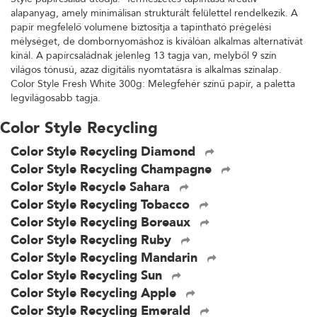
alapanyag, amely minimálisan strukturált felülettel rendelkezik. A
papír megfelelő volumene biztosítja a tapintható prégelési
mélységet, de dombornyomáshoz is kiválóan alkalmas alternatívát
kínál. A papírcsaládnak jelenleg 13 tagja van, melyből 9 szín
világos tónusú, azaz digitális nyomtatásra is alkalmas színalap.
Color Style Fresh White 300g: Melegfehér színű papír, a paletta
legvilágosabb tagja.
Color Style Recycling
Color Style Recycling Diamond
Color Style Recycling Champagne
Color Style Recycle Sahara
Color Style Recycling Tobacco
Color Style Recycling Boreaux
Color Style Recycling Ruby
Color Style Recycling Mandarin
Color Style Recycling Sun
Color Style Recycling Apple
Color Style Recycling Emerald