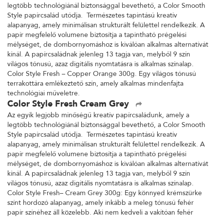
legtöbb technológiánál biztonsággal bevethető, a Color Smooth
Style papírcsalád utódja. Természetes tapintású kreatív
alapanyag, amely minimálisan strukturált felülettel rendelkezik. A
papír megfelelő volumene biztosítja a tapintható prégelési
mélységet, de dombornyomáshoz is kiválóan alkalmas alternatívát
kínál. A papírcsaládnak jelenleg 13 tagja van, melyből 9 szín
világos tónusú, azaz digitális nyomtatásra is alkalmas színalap.
Color Style Fresh – Copper Orange 300g. Egy világos tónusú
terrakottára emlékeztető szín, amely alkalmas mindenfajta
technológiai műveletre.
Color Style Fresh Cream Grey
Az egyik legjobb minőségű kreatív papírcsaládunk, amely a
legtöbb technológiánál biztonsággal bevethető, a Color Smooth
Style papírcsalád utódja. Természetes tapintású kreatív
alapanyag, amely minimálisan strukturált felülettel rendelkezik. A
papír megfelelő volumene biztosítja a tapintható prégelési
mélységet, de dombornyomáshoz is kiválóan alkalmas alternatívát
kínál. A papírcsaládnak jelenleg 13 tagja van, melyből 9 szín
világos tónusú, azaz digitális nyomtatásra is alkalmas színalap.
Color Style Fresh– Cream Grey 300g: Egy könnyed krémszürke
színt hordozó alapanyag, amely inkább a meleg tónusú fehér
papír színéhez áll közelebb. Aki nem kedveli a vakítóan fehér