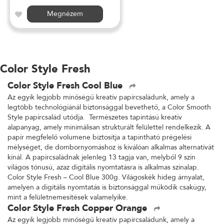
Megnézem
Color Style Fresh
Color Style Fresh Cool Blue
Az egyik legjobb minőségű kreatív papírcsaládunk, amely a
legtöbb technológiánál biztonsággal bevethető, a Color Smooth
Style papírcsalád utódja. Természetes tapintású kreatív
alapanyag, amely minimálisan strukturált felülettel rendelkezik. A
papír megfelelő volumene biztosítja a tapintható prégelési
mélységet, de dombornyomáshoz is kiválóan alkalmas alternatívát
kínál. A papírcsaládnak jelenleg 13 tagja van, melyből 9 szín
világos tónusú, azaz digitális nyomtatásra is alkalmas színalap.
Color Style Fresh – Cool Blue 300g. Világoskék hideg árnyalat,
amelyen a digitális nyomtatás is biztonsággal működik csakúgy,
mint a felületnemesítések valamelyike.
Color Style Fresh Copper Orange
Az egyik legjobb minőségű kreatív papírcsaládunk, amely a