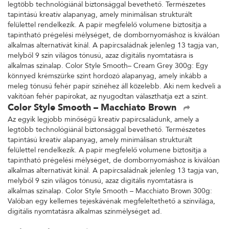
legtöbb technológiánál biztonsággal bevethető. Természetes
tapintású kreatív alapanyag, amely minimálisan strukturált
felülettel rendelkezik. A papír megfelelő volumene biztosítja a
tapintható prégelési mélységet, de dombornyomáshoz is kiválóan
alkalmas alternatívát kínál. A papírcsaládnak jelenleg 13 tagja van,
melyből 9 szín világos tónusú, azaz digitális nyomtatásra is
alkalmas színalap. Color Style Smooth– Cream Grey 300g: Egy
könnyed krémszürke színt hordozó alapanyag, amely inkább a
meleg tónusú fehér papír színéhez áll közelebb. Aki nem kedveli a
vakítóan fehér papírokat, az nyugodtan választhatja ezt a színt.
Color Style Smooth – Macchiato Brown
Az egyik legjobb minőségű kreatív papírcsaládunk, amely a
legtöbb technológiánál biztonsággal bevethető. Természetes
tapintású kreatív alapanyag, amely minimálisan strukturált
felülettel rendelkezik. A papír megfelelő volumene biztosítja a
tapintható prégelési mélységet, de dombornyomáshoz is kiválóan
alkalmas alternatívát kínál. A papírcsaládnak jelenleg 13 tagja van,
melyből 9 szín világos tónusú, azaz digitális nyomtatásra is
alkalmas színalap. Color Style Smooth – Macchiato Brown 300g:
Valóban egy kellemes tejeskávénak megfeleltethető a színvilága,
digitális nyomtatásra alkalmas színmélységet ad.