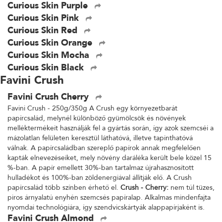
Curious Skin Purple
Curious Skin Pink
Curious Skin Red
Curious Skin Orange
Curious Skin Mocha
Curious Skin Black
Favini Crush
Favini Crush Cherry
Favini Crush - 250g/350g A Crush egy környezetbarát
papírcsalád, melynél különböző gyümölcsök és növények
melléktermékeit használják fel a gyártás során, így azok szemcséi a
mázolatlan felületen keresztül láthatóvá, illetve tapinthatóvá
válnak. A papírcsaládban szereplő papírok annak megfelelően
kapták elnevezéseiket, mely növény daráléka került bele közel 15
%-ban. A papír emellett 30%-ban tartalmaz újrahasznosított
hulladékot és 100%-ban zöldenergiával állítják elő. A Crush
papírcsalád több színben érhető el.
Crush - Cherry:
nem túl tüzes,
piros árnyalatú enyhén szemcsés papíralap. Alkalmas mindenfajta
nyomdai technológiára, így szendvicskártyák alappapírjaként is.
Favini Crush Almond