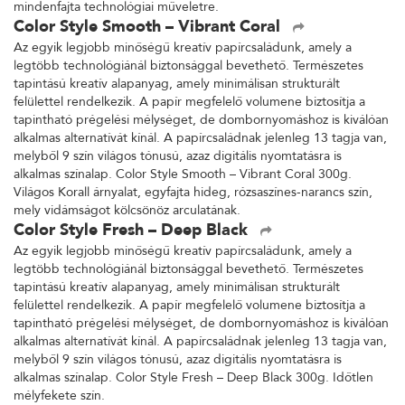
mindenfajta technológiai műveletre.
Color Style Smooth – Vibrant Coral
Az egyik legjobb minőségű kreatív papírcsaládunk, amely a
legtöbb technológiánál biztonsággal bevethető. Természetes
tapintású kreatív alapanyag, amely minimálisan strukturált
felülettel rendelkezik. A papír megfelelő volumene biztosítja a
tapintható prégelési mélységet, de dombornyomáshoz is kiválóan
alkalmas alternatívát kínál. A papírcsaládnak jelenleg 13 tagja van,
melyből 9 szín világos tónusú, azaz digitális nyomtatásra is
alkalmas színalap. Color Style Smooth – Vibrant Coral 300g.
Világos Korall árnyalat, egyfajta hideg, rózsaszínes-narancs szín,
mely vidámságot kölcsönöz arculatának.
Color Style Fresh – Deep Black
Az egyik legjobb minőségű kreatív papírcsaládunk, amely a
legtöbb technológiánál biztonsággal bevethető. Természetes
tapintású kreatív alapanyag, amely minimálisan strukturált
felülettel rendelkezik. A papír megfelelő volumene biztosítja a
tapintható prégelési mélységet, de dombornyomáshoz is kiválóan
alkalmas alternatívát kínál. A papírcsaládnak jelenleg 13 tagja van,
melyből 9 szín világos tónusú, azaz digitális nyomtatásra is
alkalmas színalap. Color Style Fresh – Deep Black 300g. Időtlen
mélyfekete szín.