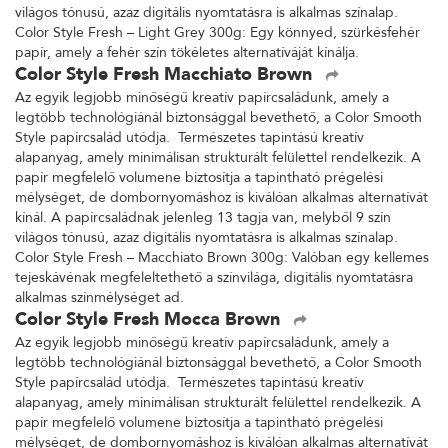
világos tónusú, azaz digitális nyomtatásra is alkalmas színalap.
Color Style Fresh – Light Grey 300g: Egy könnyed, szürkésfehér
papír, amely a fehér szín tökéletes alternatíváját kínálja.
Color Style Fresh Macchiato Brown
Az egyik legjobb minőségű kreatív papírcsaládunk, amely a
legtöbb technológiánál biztonsággal bevethető, a Color Smooth
Style papírcsalád utódja. Természetes tapintású kreatív
alapanyag, amely minimálisan strukturált felülettel rendelkezik. A
papír megfelelő volumene biztosítja a tapintható prégelési
mélységet, de dombornyomáshoz is kiválóan alkalmas alternatívát
kínál. A papírcsaládnak jelenleg 13 tagja van, melyből 9 szín
világos tónusú, azaz digitális nyomtatásra is alkalmas színalap.
Color Style Fresh – Macchiato Brown 300g: Valóban egy kellemes
tejeskávénak megfeleltethető a színvilága, digitális nyomtatásra
alkalmas színmélységet ad.
Color Style Fresh Mocca Brown
Az egyik legjobb minőségű kreatív papírcsaládunk, amely a
legtöbb technológiánál biztonsággal bevethető, a Color Smooth
Style papírcsalád utódja. Természetes tapintású kreatív
alapanyag, amely minimálisan strukturált felülettel rendelkezik. A
papír megfelelő volumene biztosítja a tapintható prégelési
mélységet, de dombornyomáshoz is kiválóan alkalmas alternatívát