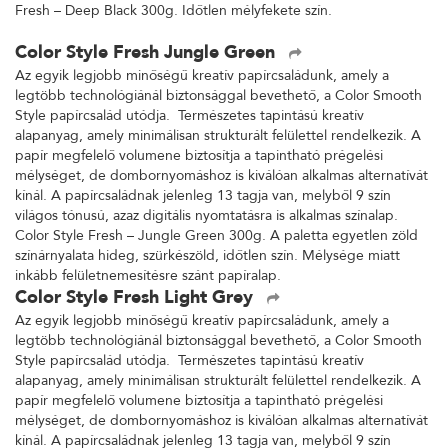
Fresh – Deep Black 300g. Időtlen mélyfekete szín.
Color Style Fresh Jungle Green
Az egyik legjobb minőségű kreatív papírcsaládunk, amely a
legtöbb technológiánál biztonsággal bevethető, a Color Smooth
Style papírcsalád utódja. Természetes tapintású kreatív
alapanyag, amely minimálisan strukturált felülettel rendelkezik. A
papír megfelelő volumene biztosítja a tapintható prégelési
mélységet, de dombornyomáshoz is kiválóan alkalmas alternatívát
kínál. A papírcsaládnak jelenleg 13 tagja van, melyből 9 szín
világos tónusú, azaz digitális nyomtatásra is alkalmas színalap.
Color Style Fresh – Jungle Green 300g. A paletta egyetlen zöld
színárnyalata hideg, szürkészöld, időtlen szín. Mélysége miatt
inkább felületnemesítésre szánt papíralap.
Color Style Fresh Light Grey
Az egyik legjobb minőségű kreatív papírcsaládunk, amely a
legtöbb technológiánál biztonsággal bevethető, a Color Smooth
Style papírcsalád utódja. Természetes tapintású kreatív
alapanyag, amely minimálisan strukturált felülettel rendelkezik. A
papír megfelelő volumene biztosítja a tapintható prégelési
mélységet, de dombornyomáshoz is kiválóan alkalmas alternatívát
kínál. A papírcsaládnak jelenleg 13 tagja van, melyből 9 szín