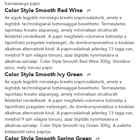
barnássárga papír.
Color Style Smooth Red Wine
Az egyik legjobb minőségű kreatív papírcsaládunk, amely a
legtöbb technológiánál biztonsággal bevethető. Természetes
tapintású kreatív alapanyag, amely minimálisan strukturált
felülettel rendelkezik. A papír megfelelő volumene biztosítja a
tapintható prégelési mélységet, de dombornyomáshoz is kiválóan
alkalmas alternatívát kínál. A papírcsaládnak jelenleg 13 tagja van,
melyből 9 szín világos tónusú, azaz digitális nyomtatásra is
alkalmas színalap. Color Style Smooth Red Wine 300g: Vörösbor
színű, mély tónusú papír.
Color Style Smooth Ivy Green
Az egyik legjobb minőségű kreatív papírcsaládunk, amely a
legtöbb technológiánál biztonsággal bevethető. Természetes
tapintású kreatív alapanyag, amely minimálisan strukturált
felülettel rendelkezik. A papír megfelelő volumene biztosítja a
tapintható prégelési mélységet, de dombornyomáshoz is kiválóan
alkalmas alternatívát kínál. A papírcsaládnak jelenleg 13 tagja van,
melyből 9 szín világos tónusú, azaz digitális nyomtatásra is
alkalmas színalap. Color Style Smooth Ivy Green 300g: A paletta
középzöld színű papírja.
Color Style Smooth Spring Green