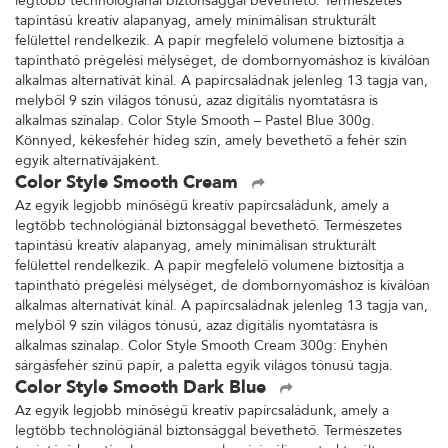
legtöbb technológiánál biztonsággal bevethető. Természetes
tapintású kreatív alapanyag, amely minimálisan strukturált
felülettel rendelkezik. A papír megfelelő volumene biztosítja a
tapintható prégelési mélységet, de dombornyomáshoz is kiválóan
alkalmas alternatívát kínál. A papírcsaládnak jelenleg 13 tagja van,
melyből 9 szín világos tónusú, azaz digitális nyomtatásra is
alkalmas színalap. Color Style Smooth – Pastel Blue 300g.
Könnyed, kékesfehér hideg szín, amely bevethető a fehér szín
egyik alternatívájaként.
Color Style Smooth Cream
Az egyik legjobb minőségű kreatív papírcsaládunk, amely a
legtöbb technológiánál biztonsággal bevethető. Természetes
tapintású kreatív alapanyag, amely minimálisan strukturált
felülettel rendelkezik. A papír megfelelő volumene biztosítja a
tapintható prégelési mélységet, de dombornyomáshoz is kiválóan
alkalmas alternatívát kínál. A papírcsaládnak jelenleg 13 tagja van,
melyből 9 szín világos tónusú, azaz digitális nyomtatásra is
alkalmas színalap. Color Style Smooth Cream 300g: Enyhén
sárgásfehér színű papír, a paletta egyik világos tónusú tagja.
Color Style Smooth Dark Blue
Az egyik legjobb minőségű kreatív papírcsaládunk, amely a
legtöbb technológiánál biztonsággal bevethető. Természetes