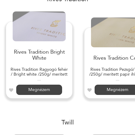
Rives Tradition Bright
White
Rives Tradition C
Rives Tradition Ragyogó fehér
Rives Tradition Pezsgő
/ Bright white /250g/ merített
/250g/ merített papír ihl
...
...
Megnézem
Megnézem
Twill