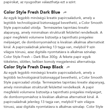
papírokat, az nyugodtan választhatja ezt a színt.
Color Style Fresh Dark Blue
Az egyik legjobb minőségű kreatív papírcsaládunk, amely a
legtöbb technológiánál biztonsággal bevethető, a Color Smooth
Style papírcsalád utódja. Természetes tapintású kreatív
alapanyag, amely minimálisan strukturált felülettel rendelkezik. A
papír megfelelő volumene biztosítja a tapintható prégelési
mélységet, de dombornyomáshoz is kiválóan alkalmas alternatívát
kínál. A papírcsaládnak jelenleg 13 tagja van, melyből 9 szín
világos tónusú, azaz digitális nyomtatásra is alkalmas színalap.
Color Style Fresh – Dark Blue 300g. A fekete papír egyik
tökéletes, időtlen, kellően komoly megjelenésű alternatívája.
Color Style Fresh Deep Black
Az egyik legjobb minőségű kreatív papírcsaládunk, amely a
legtöbb technológiánál biztonsággal bevethető, a Color Smooth
Style papírcsalád utódja. Természetes tapintású kreatív alapanyag,
amely minimálisan strukturált felülettel rendelkezik. A papír
megfelelő volumene biztosítja a tapintható prégelési mélységet,
de dombornyomáshoz is kiválóan alkalmas alternatívát kínál. A
papírcsaládnak jelenleg 13 tagja van, melyből 9 szín világos
tónusú, azaz digitális nyomtatásra is alkalmas színalap. Color Style