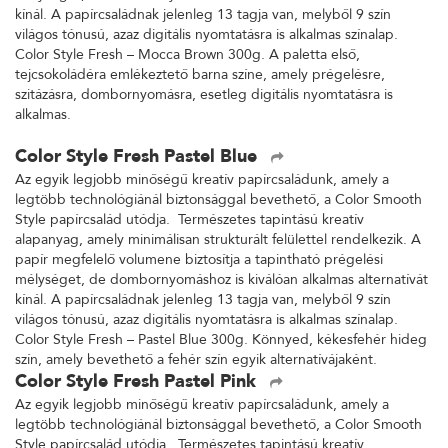
kínál. A papírcsaládnak jelenleg 13 tagja van, melyből 9 szín
világos tónusú, azaz digitális nyomtatásra is alkalmas színalap.
Color Style Fresh – Mocca Brown 300g. A paletta első,
tejcsokoládéra emlékeztető barna színe, amely prégelésre,
szitázásra, dombornyomásra, esetleg digitális nyomtatásra is
alkalmas.
Color Style Fresh Pastel Blue
Az egyik legjobb minőségű kreatív papírcsaládunk, amely a
legtöbb technológiánál biztonsággal bevethető, a Color Smooth
Style papírcsalád utódja. Természetes tapintású kreatív
alapanyag, amely minimálisan strukturált felülettel rendelkezik. A
papír megfelelő volumene biztosítja a tapintható prégelési
mélységet, de dombornyomáshoz is kiválóan alkalmas alternatívát
kínál. A papírcsaládnak jelenleg 13 tagja van, melyből 9 szín
világos tónusú, azaz digitális nyomtatásra is alkalmas színalap.
Color Style Fresh – Pastel Blue 300g. Könnyed, kékesfehér hideg
szín, amely bevethető a fehér szín egyik alternatívájaként.
Color Style Fresh Pastel Pink
Az egyik legjobb minőségű kreatív papírcsaládunk, amely a
legtöbb technológiánál biztonsággal bevethető, a Color Smooth
Style papírcsalád utódja. Természetes tapintású kreatív