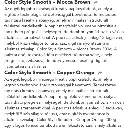
Color Style Smooth – Mocca Brown
Az egyik legjobb minőségű kreatív papírcsaládunk, amely a
legtöbb technológiánál biztonsággal bevethető. Természetes
tapintású kreatív alapanyag, amely minimálisan strukturált
felülettel rendelkezik. A papír megfelelő volumene biztosítja a
tapintható prégelési mélységet, de dombornyomáshoz is kiválóan
alkalmas alternatívát kínál. A papírcsaládnak jelenleg 13 tagja van,
melyből 9 szín világos tónusú, azaz digitális nyomtatásra is
alkalmas színalap. Color Style Smooth – Mocca Brown 300g. A
paletta első, tejcsokoládéra emlékeztető barna színe, amely
prégelésre, szitázásra, dombornyomásra, esetleg digitális
nyomtatásra is alkalmas.
Color Style Smooth – Copper Orange
Az egyik legjobb minőségű kreatív papírcsaládunk, amely a
legtöbb technológiánál biztonsággal bevethető. Természetes
tapintású kreatív alapanyag, amely minimálisan strukturált
felülettel rendelkezik. A papír megfelelő volumene biztosítja a
tapintható prégelési mélységet, de dombornyomáshoz is kiválóan
alkalmas alternatívát kínál. A papírcsaládnak jelenleg 13 tagja van,
melyből 9 szín világos tónusú, azaz digitális nyomtatásra is
alkalmas színalap. Color Style Smooth – Copper Orange 300g.
Egy világos tónusú terrakottára emlékeztető szín, amely alkalmas