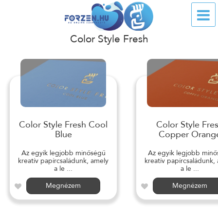
Color Style Fresh
Color Style Fresh Cool
Color Style Fre
Blue
Copper Orang
Az egyik legjobb minőségű
Az egyik legjobb min
kreatív papírcsaládunk, amely
kreatív papírcsaládunk,
a le ...
a le ...
Megnézem
Megnézem