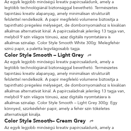
Az egyik legjobb minőségű kreatív papírcsaládunk, amely a
legtöbb technológiánál biztonsággal bevethető. Természetes
tapintású kreatív alapanyag, amely minimálisan strukturált
felülettel rendelkezik. A papír megfelelő volumene biztosítja a
tapintható prégelési mélységet, de dombornyomáshoz is kiválóan
alkalmas alternatívát kínál. A papírcsaládnak jelenleg 13 tagja van,
melyből 9 szín világos tónusú, azaz digitális nyomtatásra is
alkalmas színalap. Color Style Smooth White 300g: Melegfehér
színű papír, a paletta legvilágosabb tagja.
Color Style Smooth – Light Grey
Az egyik legjobb minőségű kreatív papírcsaládunk, amely a
legtöbb technológiánál biztonsággal bevethető. Természetes
tapintású kreatív alapanyag, amely minimálisan strukturált
felülettel rendelkezik. A papír megfelelő volumene biztosítja a
tapintható prégelési mélységet, de dombornyomáshoz is kiválóan
alkalmas alternatívát kínál. A papírcsaládnak jelenleg 13 tagja van,
melyből 9 szín világos tónusú, azaz digitális nyomtatásra is
alkalmas színalap. Color Style Smooth – Light Grey 300g: Egy
könnyed, szürkésfehér papír, amely a fehér szín tökéletes
alternatíváját kínálja.
Color Style Smooth– Cream Grey
Az egyik legjobb minőségű kreatív papírcsaládunk, amely a