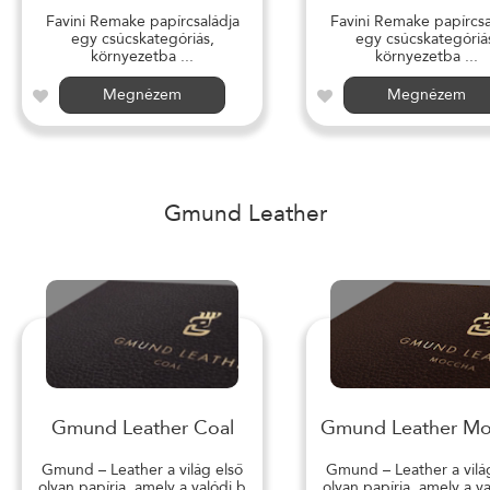
Favini Remake papírcsaládja
Favini Remake papírcsa
egy csúcskategóriás,
egy csúcskategóriá
környezetba ...
környezetba ...
Megnézem
Megnézem
Gmund Leather
Gmund Leather Coal
Gmund Leather M
Gmund – Leather a világ első
Gmund – Leather a vilá
olyan papírja, amely a valódi b
olyan papírja, amely a v