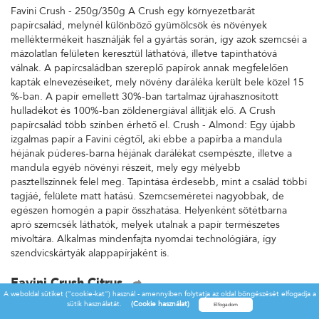
Favini Crush - 250g/350g A Crush egy környezetbarát
papírcsalád, melynél különböző gyümölcsök és növények
melléktermékeit használják fel a gyártás során, így azok szemcséi a
mázolatlan felületen keresztül láthatóvá, illetve tapinthatóvá
válnak. A papírcsaládban szereplő papírok annak megfelelően
kapták elnevezéseiket, mely növény daráléka került bele közel 15
%-ban. A papír emellett 30%-ban tartalmaz újrahasznosított
hulladékot és 100%-ban zöldenergiával állítják elő. A Crush
papírcsalád több színben érhető el. Crush - Almond: Egy újabb
izgalmas papír a Favini cégtől, aki ebbe a papírba a mandula
héjának púderes-barna héjának darálékat csempészte, illetve a
mandula egyéb növényi részeit, mely egy mélyebb
pasztellszínnek felel meg. Tapintása érdesebb, mint a család többi
tagjáé, felülete matt hatású. Szemcseméretei nagyobbak, de
egészen homogén a papír összhatása. Helyenként sötétbarna
apró szemcsék láthatók, melyek utalnak a papír természetes
mivoltára. Alkalmas mindenfajta nyomdai technológiára, így
szendvicskártyák alappapírjaként is.
Favini Crush Citrus
A weboldal sütiket ("cookie-kat") használ - amennyiben folytatja az oldal böngészését elfogadja a
Favini Crush - 250g/350g A Crush egy környezetbarát
sütik használatát.
(Cookie használat)
papírcsalád, melynél különböző gyümölcsök és növények