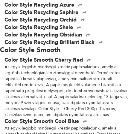
Color Style Recycling Azure
Color Style Recycling Saphire
Color Style Recycling Orchid
Color Style Recycling Shale
Color Style Recycling Obsidian
Color Style Recycling Brilliant Black
Color Style Smooth
Color Style Smooth Cherry Red
Az egyik legjobb minőségű kreatív papírcsaládunk, amely a
legtöbb technológiánál biztonsággal bevethető. Természetes
tapintású kreatív alapanyag, amely minimálisan strukturált
felülettel rendelkezik. A papír megfelelő volumene biztosítja a
tapintható prégelési mélységet, de dombornyomáshoz is kiválóan
alkalmas alternatívát kínál. A papírcsaládnak jelenleg 13 tagja van,
melyből 9 szín világos tónusú, azaz digitális nyomtatásra is
alkalmas színalap. Color Style - Cherry Red 300g: Tűzpiros,
klasszikus színű papír, ami digitális nyomtatásra alkalmas.
Color Style Smooth Cool Blue
Az egyik legjobb minőségű kreatív papírcsaládunk, amely a