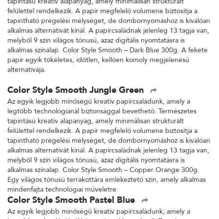
tapintású kreatív alapanyag, amely minimálisan strukturált
felülettel rendelkezik. A papír megfelelő volumene biztosítja a
tapintható prégelési mélységet, de dombornyomáshoz is kiválóan
alkalmas alternatívát kínál. A papírcsaládnak jelenleg 13 tagja van,
melyből 9 szín világos tónusú, azaz digitális nyomtatásra is
alkalmas színalap. Color Style Smooth – Dark Blue 300g. A fekete
papír egyik tökéletes, időtlen, kellően komoly megjelenésű
alternatívája.
Color Style Smooth Jungle Green
Az egyik legjobb minőségű kreatív papírcsaládunk, amely a
legtöbb technológiánál biztonsággal bevethető. Természetes
tapintású kreatív alapanyag, amely minimálisan strukturált
felülettel rendelkezik. A papír megfelelő volumene biztosítja a
tapintható prégelési mélységet, de dombornyomáshoz is kiválóan
alkalmas alternatívát kínál. A papírcsaládnak jelenleg 13 tagja van,
melyből 9 szín világos tónusú, azaz digitális nyomtatásra is
alkalmas színalap. Color Style Smooth – Copper Orange 300g.
Egy világos tónusú terrakottára emlékeztető szín, amely alkalmas
mindenfajta technológiai műveletre.
Color Style Smooth Pastel Blue
Az egyik legjobb minőségű kreatív papírcsaládunk, amely a