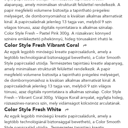
alapanyag, amely minimálisan strukturált felülettel rendelkezik. A
papír megfelelő volumene biztosítja a tapintható prégelési
mélységet, de dombornyomáshoz is kiválóan alkalmas alternatívát
kínál. A papírcsaládnak jelenleg 13 tagja van, melyből 9 szín
világos tónusú, azaz digitális nyomtatásra is alkalmas színalap.
Color Style Fresh – Pastel Pink 300g. A rózsakvarc könnyed
színére emlékeztető pihekönnyű, hideg tónusaként írható le.
Color Style Fresh Vibrant Coral
Az egyik legjobb minőségű kreatív papírcsaládunk, amely a
legtöbb technológiánál biztonsággal bevethető, a Color Smooth
Style papírcsalád utódja. Természetes tapintású kreatív alapanyag,
amely minimálisan strukturált felülettel rendelkezik. A papír
megfelelő volumene biztosítja a tapintható prégelési mélységet,
de dombornyomáshoz is kiválóan alkalmas alternatívát kínál. A
papírcsaládnak jelenleg 13 tagja van, melyből 9 szín világos
tónusú, azaz digitális nyomtatásra is alkalmas színalap. Color Style
Fresh – Vibrant Coral 300g. Világos Korall árnyalat, egyfajta hideg,
rózsaszínes-narancs szín, mely vidámságot kölcsönöz arculatának.
Color Style Fresh White
Az egyik legjobb minőségű kreatív papírcsaládunk, amely a
legtöbb technológiánál biztonsággal bevethető, a Color Smooth
Style papírcsalád utódja. Természetes tapintású kreatív