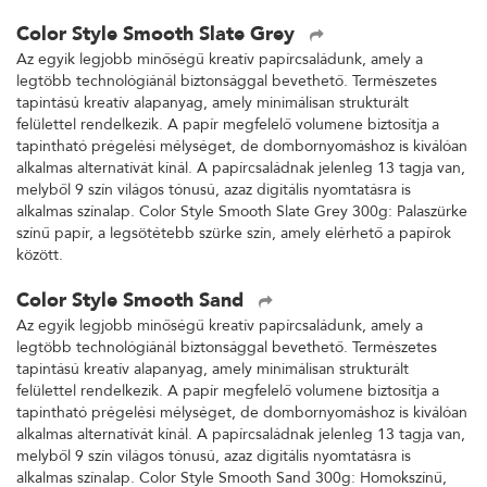
Color Style Smooth Slate Grey
Az egyik legjobb minőségű kreatív papírcsaládunk, amely a
legtöbb technológiánál biztonsággal bevethető. Természetes
tapintású kreatív alapanyag, amely minimálisan strukturált
felülettel rendelkezik. A papír megfelelő volumene biztosítja a
tapintható prégelési mélységet, de dombornyomáshoz is kiválóan
alkalmas alternatívát kínál. A papírcsaládnak jelenleg 13 tagja van,
melyből 9 szín világos tónusú, azaz digitális nyomtatásra is
alkalmas színalap. Color Style Smooth Slate Grey 300g: Palaszürke
színű papír, a legsötétebb szürke szín, amely elérhető a papírok
között.
Color Style Smooth Sand
Az egyik legjobb minőségű kreatív papírcsaládunk, amely a
legtöbb technológiánál biztonsággal bevethető. Természetes
tapintású kreatív alapanyag, amely minimálisan strukturált
felülettel rendelkezik. A papír megfelelő volumene biztosítja a
tapintható prégelési mélységet, de dombornyomáshoz is kiválóan
alkalmas alternatívát kínál. A papírcsaládnak jelenleg 13 tagja van,
melyből 9 szín világos tónusú, azaz digitális nyomtatásra is
alkalmas színalap. Color Style Smooth Sand 300g: Homokszínű,