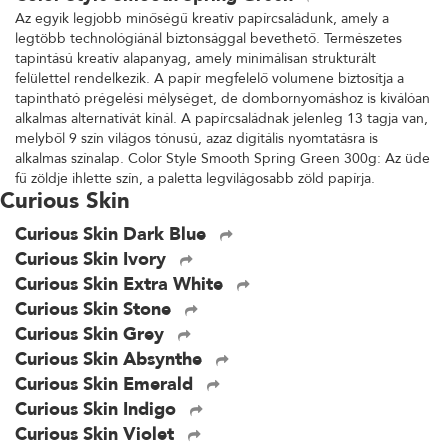
Az egyik legjobb minőségű kreatív papírcsaládunk, amely a
legtöbb technológiánál biztonsággal bevethető. Természetes
tapintású kreatív alapanyag, amely minimálisan strukturált
felülettel rendelkezik. A papír megfelelő volumene biztosítja a
tapintható prégelési mélységet, de dombornyomáshoz is kiválóan
alkalmas alternatívát kínál. A papírcsaládnak jelenleg 13 tagja van,
melyből 9 szín világos tónusú, azaz digitális nyomtatásra is
alkalmas színalap. Color Style Smooth Spring Green 300g: Az üde
fű zöldje ihlette szín, a paletta legvilágosabb zöld papírja.
Curious Skin
Curious Skin Dark Blue
Curious Skin Ivory
Curious Skin Extra White
Curious Skin Stone
Curious Skin Grey
Curious Skin Absynthe
Curious Skin Emerald
Curious Skin Indigo
Curious Skin Violet