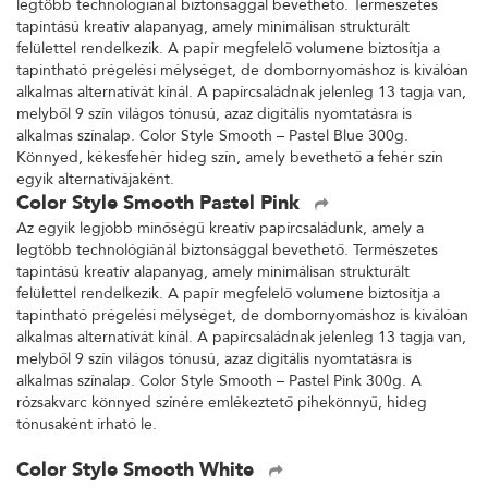
legtöbb technológiánál biztonsággal bevethető. Természetes
tapintású kreatív alapanyag, amely minimálisan strukturált
felülettel rendelkezik. A papír megfelelő volumene biztosítja a
tapintható prégelési mélységet, de dombornyomáshoz is kiválóan
alkalmas alternatívát kínál. A papírcsaládnak jelenleg 13 tagja van,
melyből 9 szín világos tónusú, azaz digitális nyomtatásra is
alkalmas színalap. Color Style Smooth – Pastel Blue 300g.
Könnyed, kékesfehér hideg szín, amely bevethető a fehér szín
egyik alternatívájaként.
Color Style Smooth Pastel Pink
Az egyik legjobb minőségű kreatív papírcsaládunk, amely a
legtöbb technológiánál biztonsággal bevethető. Természetes
tapintású kreatív alapanyag, amely minimálisan strukturált
felülettel rendelkezik. A papír megfelelő volumene biztosítja a
tapintható prégelési mélységet, de dombornyomáshoz is kiválóan
alkalmas alternatívát kínál. A papírcsaládnak jelenleg 13 tagja van,
melyből 9 szín világos tónusú, azaz digitális nyomtatásra is
alkalmas színalap. Color Style Smooth – Pastel Pink 300g. A
rózsakvarc könnyed színére emlékeztető pihekönnyű, hideg
tónusaként írható le.
Color Style Smooth White