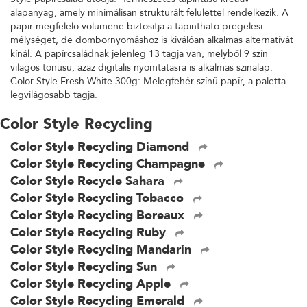
alapanyag, amely minimálisan strukturált felülettel rendelkezik. A
papír megfelelő volumene biztosítja a tapintható prégelési
mélységet, de dombornyomáshoz is kiválóan alkalmas alternatívát
kínál. A papírcsaládnak jelenleg 13 tagja van, melyből 9 szín
világos tónusú, azaz digitális nyomtatásra is alkalmas színalap.
Color Style Fresh White 300g: Melegfehér színű papír, a paletta
legvilágosabb tagja.
Color Style Recycling
Color Style Recycling Diamond
Color Style Recycling Champagne
Color Style Recycle Sahara
Color Style Recycling Tobacco
Color Style Recycling Boreaux
Color Style Recycling Ruby
Color Style Recycling Mandarin
Color Style Recycling Sun
Color Style Recycling Apple
Color Style Recycling Emerald