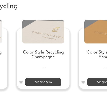
ycling
g
Color Style Recycling
Color Styl
Champagne
Sah
...
...
Megnézem
Megn