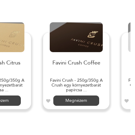
sh Citrus
Favini Crush Coffee
 250g/350g A
Favini Crush - 250g/350g A
Fav
nyezetbarát
Crush egy környezetbarát
Cr
a ...
papírcsa ...
ézem
Megnézem