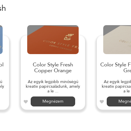
sh
ol
Color Style Fresh
Color Style 
Copper Orange
Gr
gű
Az egyik legjobb minőségű
Az egyik legj
ely
kreatív papírcsaládunk, amely
kreatív papírcs
a le ...
a le 
Megnézem
Megn