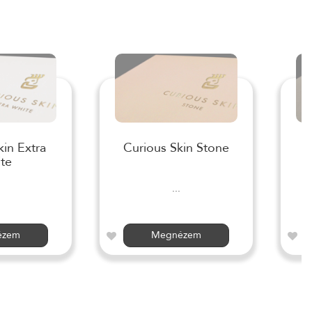
kin Extra
Curious Skin Stone
te
...
ézem
Megnézem