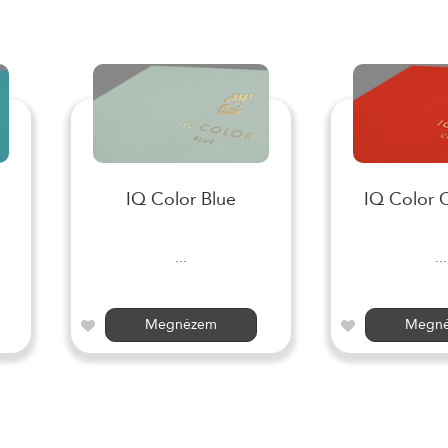
IQ Color Blue
IQ Color 
...
...
Megnézem
Megn