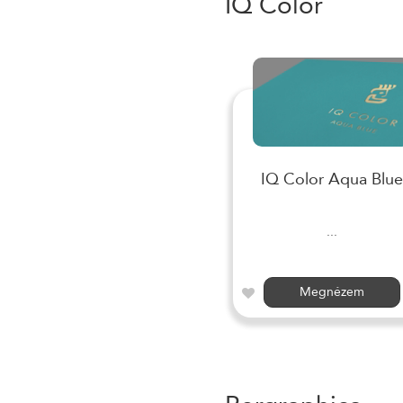
IQ Color
IQ Color Aqua Blue
...
Megnézem