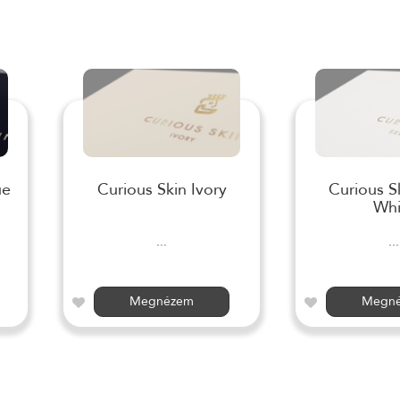
ue
Curious Skin Ivory
Curious S
Whi
...
...
Megnézem
Megn