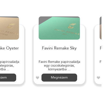
ake Oyster
Favini Remake Sky
Fa
papírcsaládja
Favini Remake papírcsaládja
Fav
tegóriás,
egy csúcskategóriás,
tba ...
környezetba ...
ézem
Megnézem