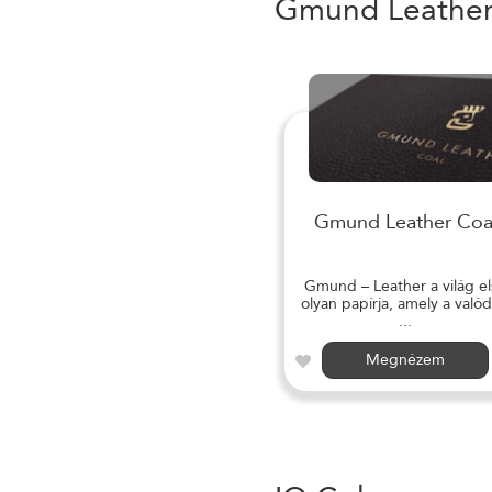
Gmund Leathe
Gmund Leather Coa
Gmund – Leather a világ el
olyan papírja, amely a valód
...
Megnézem