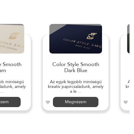
le Smooth
Color Style Smooth
C
am
Dark Blue
obb minőségű
Az egyik legjobb minőségű
Az 
aládunk, amely
kreatív papírcsaládunk, amely
krea
...
a le ...
ézem
Megnézem