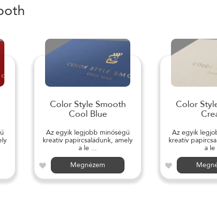
ooth
Color Style Smooth
Color Sty
Cool Blue
Cre
gű
Az egyik legjobb minőségű
Az egyik legj
ely
kreatív papírcsaládunk, amely
kreatív papírcs
a le ...
a le 
Megnézem
Megn