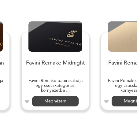
mn
Favini Remake Midnight
Favini Rem
ja
Favini Remake papírcsaládja
Favini Remake 
egy csúcskategóriás,
egy csúcska
környezetba ...
környeze
Megnézem
Megn