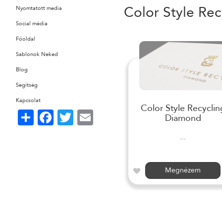
Color Style Rec
Nyomtatott media
Social média
Főoldal
Sablonok Neked
Blog
Segítség
Kapcsolat
Color Style Recyclin
Share
Facebook
Twitter
Email
Diamond
...
Megnézem