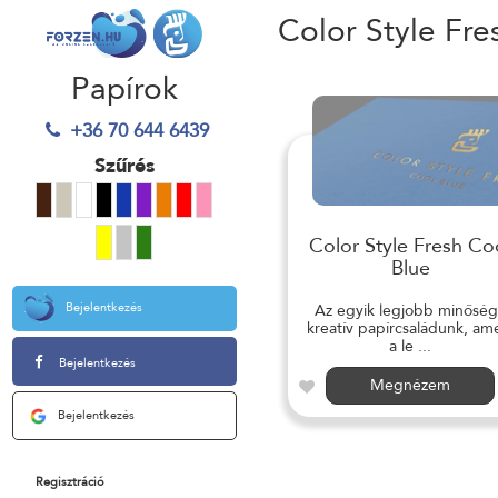
Color Style Fre
Papírok
+36 70 644 6439
Szűrés
Color Style Fresh Co
Blue
Bejelentkezés
Az egyik legjobb minősé
kreatív papírcsaládunk, am
a le ...
Bejelentkezés
Megnézem
Bejelentkezés
Regisztráció