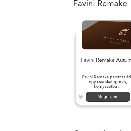
Favini Remake
Favini Remake Autu
Favini Remake papírcsalád
egy csúcskategóriás,
környezetba ...
Megnézem