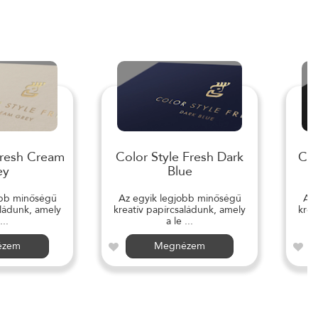
Fresh Cream
Color Style Fresh Dark
Col
ey
Blue
obb minőségű
Az egyik legjobb minőségű
Az 
aládunk, amely
kreatív papírcsaládunk, amely
krea
...
a le ...
ézem
Megnézem