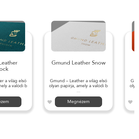
eather
Gmund Leather Snow
ock
 a világ első
Gmund – Leather a világ első
Gmun
mely a valódi b
olyan papírja, amely a valódi b
olya
...
ézem
Megnézem