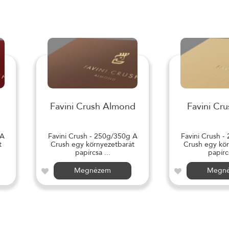
Favini Crush Almond
Favini Cru
 A
Favini Crush - 250g/350g A
Favini Crush -
t
Crush egy környezetbarát
Crush egy kör
papírcsa ...
papírcs
Megnézem
Megn