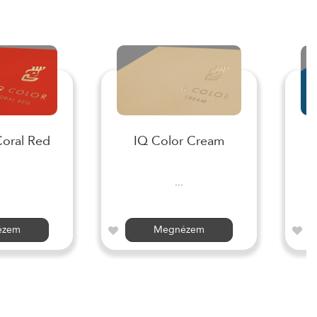
Coral Red
IQ Color Cream
I
...
ézem
Megnézem