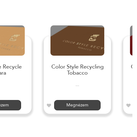
e Recycle
Color Style Recycling
Co
ara
Tobacco
...
ézem
Megnézem