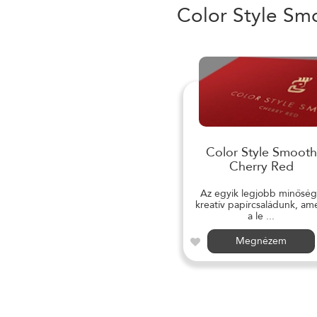
Color Style Sm
Color Style Smooth
Cherry Red
Az egyik legjobb minősé
kreatív papírcsaládunk, am
a le ...
Megnézem