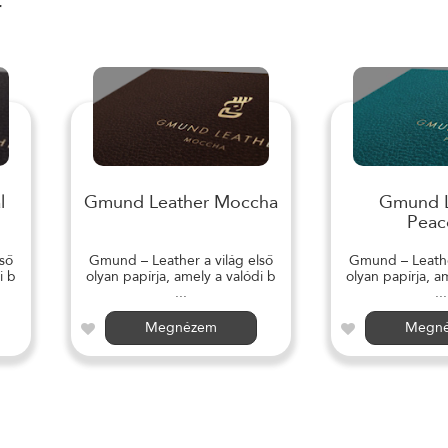
r
l
Gmund Leather Moccha
Gmund L
Peac
ső
Gmund – Leather a világ első
Gmund – Leather
i b
olyan papírja, amely a valódi b
olyan papírja, a
...
...
Megnézem
Megn