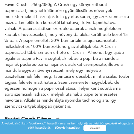
Favini Crush - 250g/350g A Crush egy környezetbarát
papírcsalád, melynél különböző gyümölcsök és növények
melléktermékeit használják fel a gyártás során, így azok szemcséi a
mázolatlan felületen keresztül láthatóvá, illetve tapinthatóvá
válnak. A papírcsaládban szereplő papírok annak megfelelően
kapták elnevezéseiket, mely növény daráléka került bele közel 15
%-ban. A papír emellett 30%-ban tartalmaz újrahasznosított
hulladékot és 100%-ban zöldenergiával állítják elő. A Crush
papírcsalád több színben érhető el. Crush - Almond: Egy újabb
izgalmas papír a Favini cégtől, aki ebbe a papírba a mandula
héjának púderes-barna héjának darálékat csempészte, illetve a
mandula egyéb növényi részeit, mely egy mélyebb
pasztellszínnek felel meg. Tapintása érdesebb, mint a család többi
tagjáé, felülete matt hatású. Szemcseméretei nagyobbak, de
egészen homogén a papír összhatása. Helyenként sötétbarna
apró szemcsék láthatók, melyek utalnak a papír természetes
mivoltára. Alkalmas mindenfajta nyomdai technológiára, így
szendvicskártyák alappapírjaként is.
Favini Crush Citrus
A weboldal sütiket ("cookie-kat") használ - amennyiben folytatja az oldal böngészését elfogadja a
Favini Crush - 250g/350g A Crush egy környezetbarát
sütik használatát.
(Cookie használat)
papírcsalád, melynél különböző gyümölcsök és növények