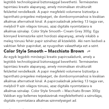
legtöbb technológiánál biztonsággal bevethető. Természetes
tapintású kreatív alapanyag, amely minimálisan strukturált
felülettel rendelkezik. A papír megfelelő volumene biztosítja a
tapintható prégelési mélységet, de dombornyomáshoz is kiválóan
alkalmas alternatívát kínál. A papírcsaládnak jelenleg 13 tagja van,
melyből 9 szín világos tónusú, azaz digitális nyomtatásra is
alkalmas színalap. Color Style Smooth– Cream Grey 300g: Egy
könnyed krémszürke színt hordozó alapanyag, amely inkább a
meleg tónusú fehér papír színéhez áll közelebb. Aki nem kedveli a
vakítóan fehér papírokat, az nyugodtan választhatja ezt a színt.
Color Style Smooth – Macchiato Brown
Az egyik legjobb minőségű kreatív papírcsaládunk, amely a
legtöbb technológiánál biztonsággal bevethető. Természetes
tapintású kreatív alapanyag, amely minimálisan strukturált
felülettel rendelkezik. A papír megfelelő volumene biztosítja a
tapintható prégelési mélységet, de dombornyomáshoz is kiválóan
alkalmas alternatívát kínál. A papírcsaládnak jelenleg 13 tagja van,
melyből 9 szín világos tónusú, azaz digitális nyomtatásra is
alkalmas színalap. Color Style Smooth – Macchiato Brown 300g:
Valóban egy kellemes tejeskávénak megfeleltethető a színvilága,
digitális nyomtatásra alkalmas színmélységet ad.