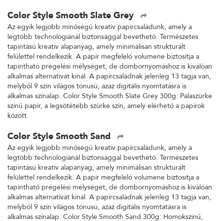
Color Style Smooth Slate Grey
Az egyik legjobb minőségű kreatív papírcsaládunk, amely a
legtöbb technológiánál biztonsággal bevethető. Természetes
tapintású kreatív alapanyag, amely minimálisan strukturált
felülettel rendelkezik. A papír megfelelő volumene biztosítja a
tapintható prégelési mélységet, de dombornyomáshoz is kiválóan
alkalmas alternatívát kínál. A papírcsaládnak jelenleg 13 tagja van,
melyből 9 szín világos tónusú, azaz digitális nyomtatásra is
alkalmas színalap. Color Style Smooth Slate Grey 300g: Palaszürke
színű papír, a legsötétebb szürke szín, amely elérhető a papírok
között.
Color Style Smooth Sand
Az egyik legjobb minőségű kreatív papírcsaládunk, amely a
legtöbb technológiánál biztonsággal bevethető. Természetes
tapintású kreatív alapanyag, amely minimálisan strukturált
felülettel rendelkezik. A papír megfelelő volumene biztosítja a
tapintható prégelési mélységet, de dombornyomáshoz is kiválóan
alkalmas alternatívát kínál. A papírcsaládnak jelenleg 13 tagja van,
melyből 9 szín világos tónusú, azaz digitális nyomtatásra is
alkalmas színalap. Color Style Smooth Sand 300g: Homokszínű,