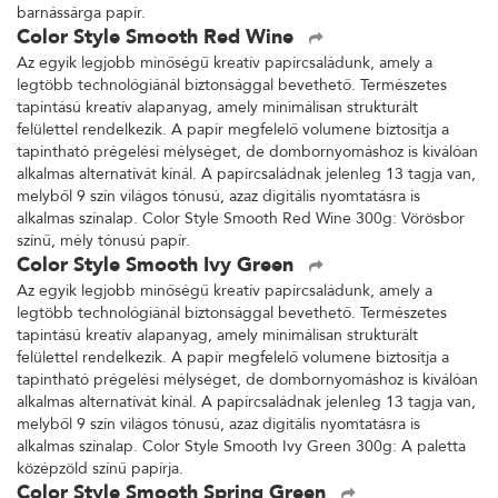
barnássárga papír.
Color Style Smooth Red Wine
Az egyik legjobb minőségű kreatív papírcsaládunk, amely a
legtöbb technológiánál biztonsággal bevethető. Természetes
tapintású kreatív alapanyag, amely minimálisan strukturált
felülettel rendelkezik. A papír megfelelő volumene biztosítja a
tapintható prégelési mélységet, de dombornyomáshoz is kiválóan
alkalmas alternatívát kínál. A papírcsaládnak jelenleg 13 tagja van,
melyből 9 szín világos tónusú, azaz digitális nyomtatásra is
alkalmas színalap. Color Style Smooth Red Wine 300g: Vörösbor
színű, mély tónusú papír.
Color Style Smooth Ivy Green
Az egyik legjobb minőségű kreatív papírcsaládunk, amely a
legtöbb technológiánál biztonsággal bevethető. Természetes
tapintású kreatív alapanyag, amely minimálisan strukturált
felülettel rendelkezik. A papír megfelelő volumene biztosítja a
tapintható prégelési mélységet, de dombornyomáshoz is kiválóan
alkalmas alternatívát kínál. A papírcsaládnak jelenleg 13 tagja van,
melyből 9 szín világos tónusú, azaz digitális nyomtatásra is
alkalmas színalap. Color Style Smooth Ivy Green 300g: A paletta
középzöld színű papírja.
Color Style Smooth Spring Green