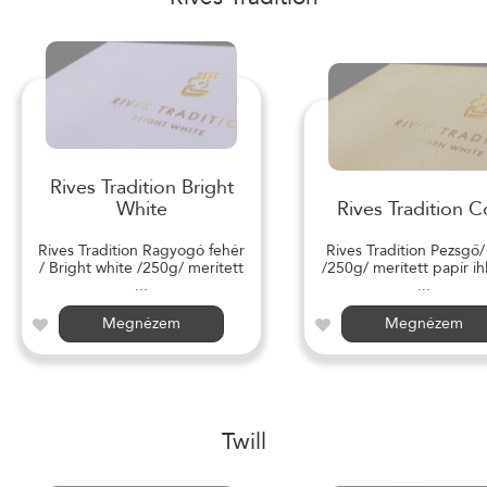
Rives Tradition Bright
White
Rives Tradition C
Rives Tradition Ragyogó fehér
Rives Tradition Pezsgő
/ Bright white /250g/ merített
/250g/ merített papír ihl
...
...
Megnézem
Megnézem
Twill