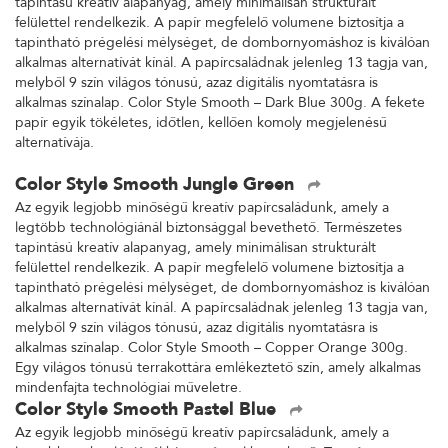
tapintású kreatív alapanyag, amely minimálisan strukturált
felülettel rendelkezik. A papír megfelelő volumene biztosítja a
tapintható prégelési mélységet, de dombornyomáshoz is kiválóan
alkalmas alternatívát kínál. A papírcsaládnak jelenleg 13 tagja van,
melyből 9 szín világos tónusú, azaz digitális nyomtatásra is
alkalmas színalap. Color Style Smooth – Dark Blue 300g. A fekete
papír egyik tökéletes, időtlen, kellően komoly megjelenésű
alternatívája.
Color Style Smooth Jungle Green
Az egyik legjobb minőségű kreatív papírcsaládunk, amely a
legtöbb technológiánál biztonsággal bevethető. Természetes
tapintású kreatív alapanyag, amely minimálisan strukturált
felülettel rendelkezik. A papír megfelelő volumene biztosítja a
tapintható prégelési mélységet, de dombornyomáshoz is kiválóan
alkalmas alternatívát kínál. A papírcsaládnak jelenleg 13 tagja van,
melyből 9 szín világos tónusú, azaz digitális nyomtatásra is
alkalmas színalap. Color Style Smooth – Copper Orange 300g.
Egy világos tónusú terrakottára emlékeztető szín, amely alkalmas
mindenfajta technológiai műveletre.
Color Style Smooth Pastel Blue
Az egyik legjobb minőségű kreatív papírcsaládunk, amely a