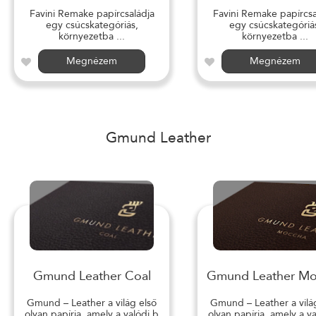
Favini Remake papírcsaládja
Favini Remake papírcsa
egy csúcskategóriás,
egy csúcskategóriá
környezetba ...
környezetba ...
Megnézem
Megnézem
Gmund Leather
Gmund Leather Coal
Gmund Leather M
Gmund – Leather a világ első
Gmund – Leather a vilá
olyan papírja, amely a valódi b
olyan papírja, amely a v