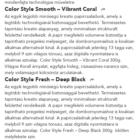
mindenfajta technológiai műveletre.
Color Style Smooth – Vibrant Coral
Az egyik legjobb minőségű kreatív papírcsaládunk, amely a
legtöbb technológiánál biztonsággal bevethető. Természetes
tapintású kreatív alapanyag, amely minimálisan strukturált
felülettel rendelkezik. A papír megfelelő volumene biztosítja a
tapintható prégelési mélységet, de dombornyomáshoz is kiválóan
alkalmas alternatívát kínál. A papírcsaládnak jelenleg 13 tagja van,
melyből 9 szín világos tónusú, azaz digitális nyomtatásra is
alkalmas színalap. Color Style Smooth – Vibrant Coral 300g.
Világos Korall árnyalat, egyfajta hideg, rózsaszínes-narancs szín,
mely vidámságot kölcsönöz arculatának.
Color Style Fresh – Deep Black
Az egyik legjobb minőségű kreatív papírcsaládunk, amely a
legtöbb technológiánál biztonsággal bevethető. Természetes
tapintású kreatív alapanyag, amely minimálisan strukturált
felülettel rendelkezik. A papír megfelelő volumene biztosítja a
tapintható prégelési mélységet, de dombornyomáshoz is kiválóan
alkalmas alternatívát kínál. A papírcsaládnak jelenleg 13 tagja van,
melyből 9 szín világos tónusú, azaz digitális nyomtatásra is
alkalmas színalap. Color Style Fresh – Deep Black 300g. Időtlen
mélyfekete szín.