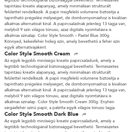
legtöbb technológiánál biztonsággal bevethető. Természetes
tapintású kreatív alapanyag, amely minimálisan strukturált
felülettel rendelkezik. A papír megfelelő volumene biztosítja a
tapintható prégelési mélységet, de dombornyomáshoz is kiválóan
alkalmas alternatívát kínál. A papírcsaládnak jelenleg 13 tagja van,
melyből 9 szín világos tónusú, azaz digitális nyomtatásra is
alkalmas színalap. Color Style Smooth – Pastel Blue 300g.
Könnyed, kékesfehér hideg szín, amely bevethető a fehér szín
egyik alternatívájaként.
Color Style Smooth Cream
Az egyik legjobb minőségű kreatív papírcsaládunk, amely a
legtöbb technológiánál biztonsággal bevethető. Természetes
tapintású kreatív alapanyag, amely minimálisan strukturált
felülettel rendelkezik. A papír megfelelő volumene biztosítja a
tapintható prégelési mélységet, de dombornyomáshoz is kiválóan
alkalmas alternatívát kínál. A papírcsaládnak jelenleg 13 tagja van,
melyből 9 szín világos tónusú, azaz digitális nyomtatásra is
alkalmas színalap. Color Style Smooth Cream 300g: Enyhén
sárgásfehér színű papír, a paletta egyik világos tónusú tagja.
Color Style Smooth Dark Blue
Az egyik legjobb minőségű kreatív papírcsaládunk, amely a
legtöbb technológiánál biztonsággal bevethető. Természetes