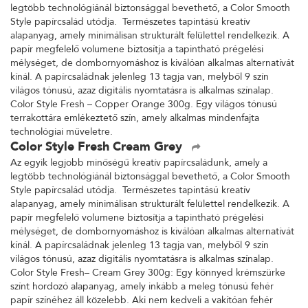
legtöbb technológiánál biztonsággal bevethető, a Color Smooth
Style papírcsalád utódja. Természetes tapintású kreatív
alapanyag, amely minimálisan strukturált felülettel rendelkezik. A
papír megfelelő volumene biztosítja a tapintható prégelési
mélységet, de dombornyomáshoz is kiválóan alkalmas alternatívát
kínál. A papírcsaládnak jelenleg 13 tagja van, melyből 9 szín
világos tónusú, azaz digitális nyomtatásra is alkalmas színalap.
Color Style Fresh – Copper Orange 300g. Egy világos tónusú
terrakottára emlékeztető szín, amely alkalmas mindenfajta
technológiai műveletre.
Color Style Fresh Cream Grey
Az egyik legjobb minőségű kreatív papírcsaládunk, amely a
legtöbb technológiánál biztonsággal bevethető, a Color Smooth
Style papírcsalád utódja. Természetes tapintású kreatív
alapanyag, amely minimálisan strukturált felülettel rendelkezik. A
papír megfelelő volumene biztosítja a tapintható prégelési
mélységet, de dombornyomáshoz is kiválóan alkalmas alternatívát
kínál. A papírcsaládnak jelenleg 13 tagja van, melyből 9 szín
világos tónusú, azaz digitális nyomtatásra is alkalmas színalap.
Color Style Fresh– Cream Grey 300g: Egy könnyed krémszürke
színt hordozó alapanyag, amely inkább a meleg tónusú fehér
papír színéhez áll közelebb. Aki nem kedveli a vakítóan fehér