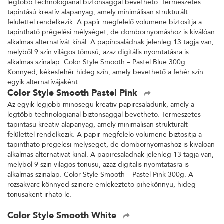
legtöbb technológiánál biztonsággal bevethető. Természetes
tapintású kreatív alapanyag, amely minimálisan strukturált
felülettel rendelkezik. A papír megfelelő volumene biztosítja a
tapintható prégelési mélységet, de dombornyomáshoz is kiválóan
alkalmas alternatívát kínál. A papírcsaládnak jelenleg 13 tagja van,
melyből 9 szín világos tónusú, azaz digitális nyomtatásra is
alkalmas színalap. Color Style Smooth – Pastel Blue 300g.
Könnyed, kékesfehér hideg szín, amely bevethető a fehér szín
egyik alternatívájaként.
Color Style Smooth Pastel Pink
Az egyik legjobb minőségű kreatív papírcsaládunk, amely a
legtöbb technológiánál biztonsággal bevethető. Természetes
tapintású kreatív alapanyag, amely minimálisan strukturált
felülettel rendelkezik. A papír megfelelő volumene biztosítja a
tapintható prégelési mélységet, de dombornyomáshoz is kiválóan
alkalmas alternatívát kínál. A papírcsaládnak jelenleg 13 tagja van,
melyből 9 szín világos tónusú, azaz digitális nyomtatásra is
alkalmas színalap. Color Style Smooth – Pastel Pink 300g. A
rózsakvarc könnyed színére emlékeztető pihekönnyű, hideg
tónusaként írható le.
Color Style Smooth White