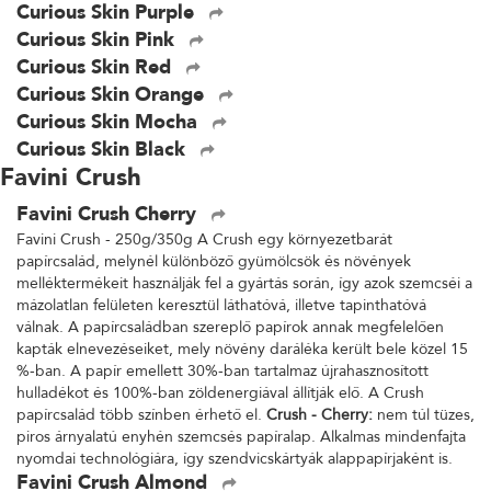
Curious Skin Purple
Curious Skin Pink
Curious Skin Red
Curious Skin Orange
Curious Skin Mocha
Curious Skin Black
Favini Crush
Favini Crush Cherry
Favini Crush - 250g/350g A Crush egy környezetbarát
papírcsalád, melynél különböző gyümölcsök és növények
melléktermékeit használják fel a gyártás során, így azok szemcséi a
mázolatlan felületen keresztül láthatóvá, illetve tapinthatóvá
válnak. A papírcsaládban szereplő papírok annak megfelelően
kapták elnevezéseiket, mely növény daráléka került bele közel 15
%-ban. A papír emellett 30%-ban tartalmaz újrahasznosított
hulladékot és 100%-ban zöldenergiával állítják elő. A Crush
papírcsalád több színben érhető el.
Crush - Cherry:
nem túl tüzes,
piros árnyalatú enyhén szemcsés papíralap. Alkalmas mindenfajta
nyomdai technológiára, így szendvicskártyák alappapírjaként is.
Favini Crush Almond