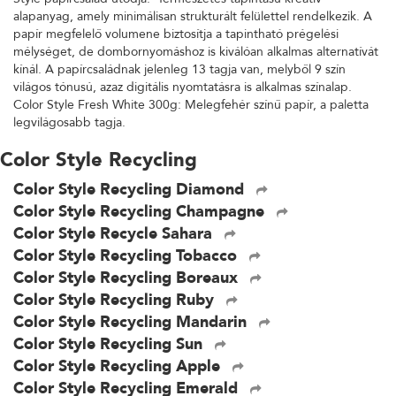
alapanyag, amely minimálisan strukturált felülettel rendelkezik. A
papír megfelelő volumene biztosítja a tapintható prégelési
mélységet, de dombornyomáshoz is kiválóan alkalmas alternatívát
kínál. A papírcsaládnak jelenleg 13 tagja van, melyből 9 szín
világos tónusú, azaz digitális nyomtatásra is alkalmas színalap.
Color Style Fresh White 300g: Melegfehér színű papír, a paletta
legvilágosabb tagja.
Color Style Recycling
Color Style Recycling Diamond
Color Style Recycling Champagne
Color Style Recycle Sahara
Color Style Recycling Tobacco
Color Style Recycling Boreaux
Color Style Recycling Ruby
Color Style Recycling Mandarin
Color Style Recycling Sun
Color Style Recycling Apple
Color Style Recycling Emerald