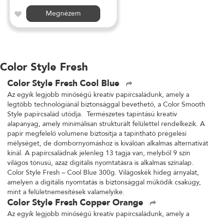
Megnézem
Color Style Fresh
Color Style Fresh Cool Blue
Az egyik legjobb minőségű kreatív papírcsaládunk, amely a
legtöbb technológiánál biztonsággal bevethető, a Color Smooth
Style papírcsalád utódja. Természetes tapintású kreatív
alapanyag, amely minimálisan strukturált felülettel rendelkezik. A
papír megfelelő volumene biztosítja a tapintható prégelési
mélységet, de dombornyomáshoz is kiválóan alkalmas alternatívát
kínál. A papírcsaládnak jelenleg 13 tagja van, melyből 9 szín
világos tónusú, azaz digitális nyomtatásra is alkalmas színalap.
Color Style Fresh – Cool Blue 300g. Világoskék hideg árnyalat,
amelyen a digitális nyomtatás is biztonsággal működik csakúgy,
mint a felületnemesítések valamelyike.
Color Style Fresh Copper Orange
Az egyik legjobb minőségű kreatív papírcsaládunk, amely a