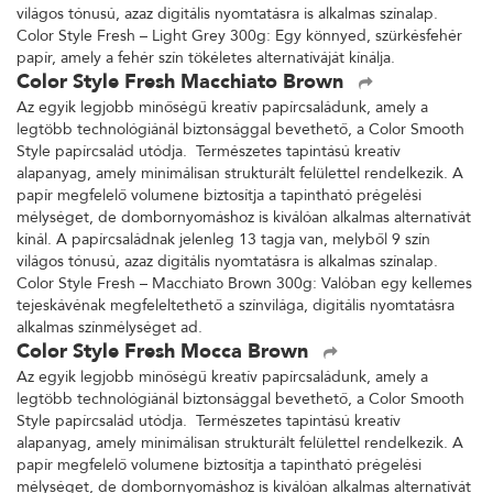
világos tónusú, azaz digitális nyomtatásra is alkalmas színalap.
Color Style Fresh – Light Grey 300g: Egy könnyed, szürkésfehér
papír, amely a fehér szín tökéletes alternatíváját kínálja.
Color Style Fresh Macchiato Brown
Az egyik legjobb minőségű kreatív papírcsaládunk, amely a
legtöbb technológiánál biztonsággal bevethető, a Color Smooth
Style papírcsalád utódja. Természetes tapintású kreatív
alapanyag, amely minimálisan strukturált felülettel rendelkezik. A
papír megfelelő volumene biztosítja a tapintható prégelési
mélységet, de dombornyomáshoz is kiválóan alkalmas alternatívát
kínál. A papírcsaládnak jelenleg 13 tagja van, melyből 9 szín
világos tónusú, azaz digitális nyomtatásra is alkalmas színalap.
Color Style Fresh – Macchiato Brown 300g: Valóban egy kellemes
tejeskávénak megfeleltethető a színvilága, digitális nyomtatásra
alkalmas színmélységet ad.
Color Style Fresh Mocca Brown
Az egyik legjobb minőségű kreatív papírcsaládunk, amely a
legtöbb technológiánál biztonsággal bevethető, a Color Smooth
Style papírcsalád utódja. Természetes tapintású kreatív
alapanyag, amely minimálisan strukturált felülettel rendelkezik. A
papír megfelelő volumene biztosítja a tapintható prégelési
mélységet, de dombornyomáshoz is kiválóan alkalmas alternatívát