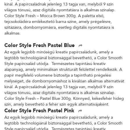
kínál. A papírcsaládnak jelenleg 13 tagja van, melyből 9 szín
világos tónusú, azaz digitális nyomtatásra is alkalmas színalap.
Color Style Fresh – Mocca Brown 300g. A paletta első,
tejcsokoládéra emlékeztető barna színe, amely prégelésre,
szitázásra, dombornyomásra, esetleg digitális nyomtatásra is
alkalmas.
Color Style Fresh Pastel Blue
Az egyik legjobb minőségű kreatív papírcsaládunk, amely a
legtöbb technológiánál biztonsággal bevethető, a Color Smooth
Style papírcsalád utódja. Természetes tapintású kreatív
alapanyag, amely minimálisan strukturált felülettel rendelkezik. A
papír megfelelő volumene biztosítja a tapintható prégelési
mélységet, de dombornyomáshoz is kiválóan alkalmas alternatívát
kínál. A papírcsaládnak jelenleg 13 tagja van, melyből 9 szín
világos tónusú, azaz digitális nyomtatásra is alkalmas színalap.
Color Style Fresh – Pastel Blue 300g. Könnyed, kékesfehér hideg
szín, amely bevethető a fehér szín egyik alternatívájaként.
Color Style Fresh Pastel Pink
Az egyik legjobb minőségű kreatív papírcsaládunk, amely a
legtöbb technológiánál biztonsággal bevethető, a Color Smooth
Style papírcsalád utódja. Természetes tapintású kreatív