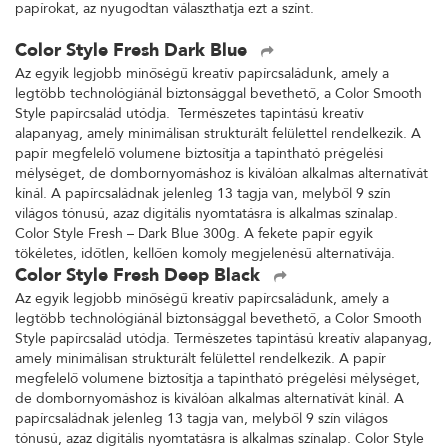
papírokat, az nyugodtan választhatja ezt a színt.
Color Style Fresh Dark Blue
Az egyik legjobb minőségű kreatív papírcsaládunk, amely a
legtöbb technológiánál biztonsággal bevethető, a Color Smooth
Style papírcsalád utódja. Természetes tapintású kreatív
alapanyag, amely minimálisan strukturált felülettel rendelkezik. A
papír megfelelő volumene biztosítja a tapintható prégelési
mélységet, de dombornyomáshoz is kiválóan alkalmas alternatívát
kínál. A papírcsaládnak jelenleg 13 tagja van, melyből 9 szín
világos tónusú, azaz digitális nyomtatásra is alkalmas színalap.
Color Style Fresh – Dark Blue 300g. A fekete papír egyik
tökéletes, időtlen, kellően komoly megjelenésű alternatívája.
Color Style Fresh Deep Black
Az egyik legjobb minőségű kreatív papírcsaládunk, amely a
legtöbb technológiánál biztonsággal bevethető, a Color Smooth
Style papírcsalád utódja. Természetes tapintású kreatív alapanyag,
amely minimálisan strukturált felülettel rendelkezik. A papír
megfelelő volumene biztosítja a tapintható prégelési mélységet,
de dombornyomáshoz is kiválóan alkalmas alternatívát kínál. A
papírcsaládnak jelenleg 13 tagja van, melyből 9 szín világos
tónusú, azaz digitális nyomtatásra is alkalmas színalap. Color Style