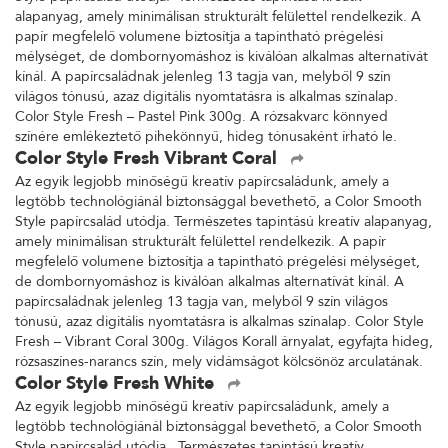
alapanyag, amely minimálisan strukturált felülettel rendelkezik. A
papír megfelelő volumene biztosítja a tapintható prégelési
mélységet, de dombornyomáshoz is kiválóan alkalmas alternatívát
kínál. A papírcsaládnak jelenleg 13 tagja van, melyből 9 szín
világos tónusú, azaz digitális nyomtatásra is alkalmas színalap.
Color Style Fresh – Pastel Pink 300g. A rózsakvarc könnyed
színére emlékeztető pihekönnyű, hideg tónusaként írható le.
Color Style Fresh Vibrant Coral
Az egyik legjobb minőségű kreatív papírcsaládunk, amely a
legtöbb technológiánál biztonsággal bevethető, a Color Smooth
Style papírcsalád utódja. Természetes tapintású kreatív alapanyag,
amely minimálisan strukturált felülettel rendelkezik. A papír
megfelelő volumene biztosítja a tapintható prégelési mélységet,
de dombornyomáshoz is kiválóan alkalmas alternatívát kínál. A
papírcsaládnak jelenleg 13 tagja van, melyből 9 szín világos
tónusú, azaz digitális nyomtatásra is alkalmas színalap. Color Style
Fresh – Vibrant Coral 300g. Világos Korall árnyalat, egyfajta hideg,
rózsaszínes-narancs szín, mely vidámságot kölcsönöz arculatának.
Color Style Fresh White
Az egyik legjobb minőségű kreatív papírcsaládunk, amely a
legtöbb technológiánál biztonsággal bevethető, a Color Smooth
Style papírcsalád utódja. Természetes tapintású kreatív