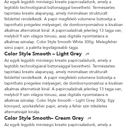
Az egyik legjobb minőségű kreatív papírcsaládunk, amely a
legtöbb technológiánál biztonsággal bevethető. Természetes
tapintású kreatív alapanyag, amely minimálisan strukturált
felülettel rendelkezik. A papír megfelelő volumene biztosítja a
tapintható prégelési mélységet, de dombornyomáshoz is kiválóan
alkalmas alternatívát kínál. A papírcsaládnak jelenleg 13 tagja van,
melyből 9 szín világos tónusú, azaz digitális nyomtatásra is
alkalmas színalap. Color Style Smooth White 300g: Melegfehér
színű papír, a paletta legvilágosabb tagja.
Color Style Smooth – Light Grey
Az egyik legjobb minőségű kreatív papírcsaládunk, amely a
legtöbb technológiánál biztonsággal bevethető. Természetes
tapintású kreatív alapanyag, amely minimálisan strukturált
felülettel rendelkezik. A papír megfelelő volumene biztosítja a
tapintható prégelési mélységet, de dombornyomáshoz is kiválóan
alkalmas alternatívát kínál. A papírcsaládnak jelenleg 13 tagja van,
melyből 9 szín világos tónusú, azaz digitális nyomtatásra is
alkalmas színalap. Color Style Smooth – Light Grey 300g: Egy
könnyed, szürkésfehér papír, amely a fehér szín tökéletes
alternatíváját kínálja.
Color Style Smooth– Cream Grey
Az egyik legjobb minőségű kreatív papírcsaládunk, amely a