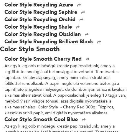
Color Style Recycling Azure
Color Style Recycling Saphire
Color Style Recycling Orchid
Color Style Recycling Shale
Color Style Recycling Obsidian
Color Style Recycling Brilliant Black
Color Style Smooth
Color Style Smooth Cherry Red
Az egyik legjobb minőségű kreatív papírcsaládunk, amely a
legtöbb technológiánál biztonsággal bevethető. Természetes
tapintású kreatív alapanyag, amely minimálisan strukturált
felülettel rendelkezik. A papír megfelelő volumene biztosítja a
tapintható prégelési mélységet, de dombornyomáshoz is kiválóan
alkalmas alternatívát kínál. A papírcsaládnak jelenleg 13 tagja van,
melyből 9 szín világos tónusú, azaz digitális nyomtatásra is
alkalmas színalap. Color Style - Cherry Red 300g: Tűzpiros,
klasszikus színű papír, ami digitális nyomtatásra alkalmas.
Color Style Smooth Cool Blue
Az egyik legjobb minőségű kreatív papírcsaládunk, amely a