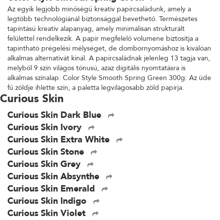
Az egyik legjobb minőségű kreatív papírcsaládunk, amely a
legtöbb technológiánál biztonsággal bevethető. Természetes
tapintású kreatív alapanyag, amely minimálisan strukturált
felülettel rendelkezik. A papír megfelelő volumene biztosítja a
tapintható prégelési mélységet, de dombornyomáshoz is kiválóan
alkalmas alternatívát kínál. A papírcsaládnak jelenleg 13 tagja van,
melyből 9 szín világos tónusú, azaz digitális nyomtatásra is
alkalmas színalap. Color Style Smooth Spring Green 300g: Az üde
fű zöldje ihlette szín, a paletta legvilágosabb zöld papírja.
Curious Skin
Curious Skin Dark Blue
Curious Skin Ivory
Curious Skin Extra White
Curious Skin Stone
Curious Skin Grey
Curious Skin Absynthe
Curious Skin Emerald
Curious Skin Indigo
Curious Skin Violet