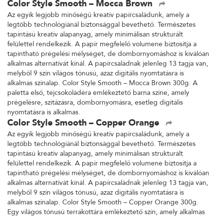
Color Style Smooth – Mocca Brown
Az egyik legjobb minőségű kreatív papírcsaládunk, amely a
legtöbb technológiánál biztonsággal bevethető. Természetes
tapintású kreatív alapanyag, amely minimálisan strukturált
felülettel rendelkezik. A papír megfelelő volumene biztosítja a
tapintható prégelési mélységet, de dombornyomáshoz is kiválóan
alkalmas alternatívát kínál. A papírcsaládnak jelenleg 13 tagja van,
melyből 9 szín világos tónusú, azaz digitális nyomtatásra is
alkalmas színalap. Color Style Smooth – Mocca Brown 300g. A
paletta első, tejcsokoládéra emlékeztető barna színe, amely
prégelésre, szitázásra, dombornyomásra, esetleg digitális
nyomtatásra is alkalmas.
Color Style Smooth – Copper Orange
Az egyik legjobb minőségű kreatív papírcsaládunk, amely a
legtöbb technológiánál biztonsággal bevethető. Természetes
tapintású kreatív alapanyag, amely minimálisan strukturált
felülettel rendelkezik. A papír megfelelő volumene biztosítja a
tapintható prégelési mélységet, de dombornyomáshoz is kiválóan
alkalmas alternatívát kínál. A papírcsaládnak jelenleg 13 tagja van,
melyből 9 szín világos tónusú, azaz digitális nyomtatásra is
alkalmas színalap. Color Style Smooth – Copper Orange 300g.
Egy világos tónusú terrakottára emlékeztető szín, amely alkalmas