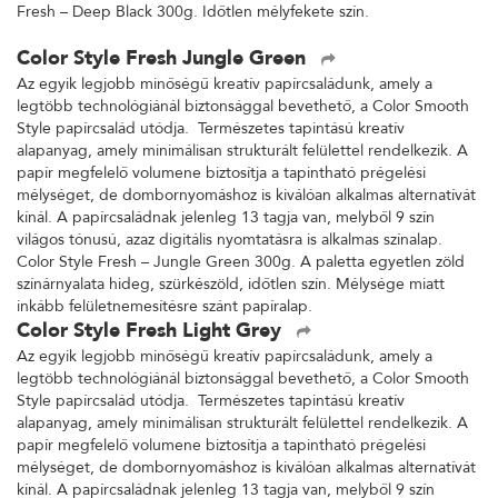
Fresh – Deep Black 300g. Időtlen mélyfekete szín.
Color Style Fresh Jungle Green
Az egyik legjobb minőségű kreatív papírcsaládunk, amely a
legtöbb technológiánál biztonsággal bevethető, a Color Smooth
Style papírcsalád utódja. Természetes tapintású kreatív
alapanyag, amely minimálisan strukturált felülettel rendelkezik. A
papír megfelelő volumene biztosítja a tapintható prégelési
mélységet, de dombornyomáshoz is kiválóan alkalmas alternatívát
kínál. A papírcsaládnak jelenleg 13 tagja van, melyből 9 szín
világos tónusú, azaz digitális nyomtatásra is alkalmas színalap.
Color Style Fresh – Jungle Green 300g. A paletta egyetlen zöld
színárnyalata hideg, szürkészöld, időtlen szín. Mélysége miatt
inkább felületnemesítésre szánt papíralap.
Color Style Fresh Light Grey
Az egyik legjobb minőségű kreatív papírcsaládunk, amely a
legtöbb technológiánál biztonsággal bevethető, a Color Smooth
Style papírcsalád utódja. Természetes tapintású kreatív
alapanyag, amely minimálisan strukturált felülettel rendelkezik. A
papír megfelelő volumene biztosítja a tapintható prégelési
mélységet, de dombornyomáshoz is kiválóan alkalmas alternatívát
kínál. A papírcsaládnak jelenleg 13 tagja van, melyből 9 szín