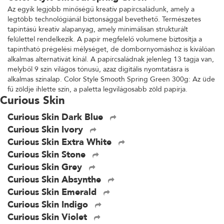
Az egyik legjobb minőségű kreatív papírcsaládunk, amely a
legtöbb technológiánál biztonsággal bevethető. Természetes
tapintású kreatív alapanyag, amely minimálisan strukturált
felülettel rendelkezik. A papír megfelelő volumene biztosítja a
tapintható prégelési mélységet, de dombornyomáshoz is kiválóan
alkalmas alternatívát kínál. A papírcsaládnak jelenleg 13 tagja van,
melyből 9 szín világos tónusú, azaz digitális nyomtatásra is
alkalmas színalap. Color Style Smooth Spring Green 300g: Az üde
fű zöldje ihlette szín, a paletta legvilágosabb zöld papírja.
Curious Skin
Curious Skin Dark Blue
Curious Skin Ivory
Curious Skin Extra White
Curious Skin Stone
Curious Skin Grey
Curious Skin Absynthe
Curious Skin Emerald
Curious Skin Indigo
Curious Skin Violet