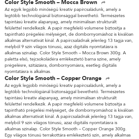
Color Style Smooth – Mocca Brown
Az egyik legjobb minőségű kreatív papírcsaládunk, amely a
legtöbb technológiánál biztonsággal bevethető. Természetes
tapintású kreatív alapanyag, amely minimálisan strukturált
felülettel rendelkezik. A papír megfelelő volumene biztosítja a
tapintható prégelési mélységet, de dombornyomáshoz is kiválóan
alkalmas alternatívát kínál. A papírcsaládnak jelenleg 13 tagja van,
melyből 9 szín világos tónusú, azaz digitális nyomtatásra is
alkalmas színalap. Color Style Smooth – Mocca Brown 300g. A
paletta első, tejcsokoládéra emlékeztető barna színe, amely
prégelésre, szitázásra, dombornyomásra, esetleg digitális
nyomtatásra is alkalmas.
Color Style Smooth – Copper Orange
Az egyik legjobb minőségű kreatív papírcsaládunk, amely a
legtöbb technológiánál biztonsággal bevethető. Természetes
tapintású kreatív alapanyag, amely minimálisan strukturált
felülettel rendelkezik. A papír megfelelő volumene biztosítja a
tapintható prégelési mélységet, de dombornyomáshoz is kiválóan
alkalmas alternatívát kínál. A papírcsaládnak jelenleg 13 tagja van,
melyből 9 szín világos tónusú, azaz digitális nyomtatásra is
alkalmas színalap. Color Style Smooth – Copper Orange 300g.
Egy világos tónusú terrakottára emlékeztető szín, amely alkalmas