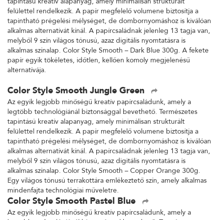
tapintású kreatív alapanyag, amely minimálisan strukturált
felülettel rendelkezik. A papír megfelelő volumene biztosítja a
tapintható prégelési mélységet, de dombornyomáshoz is kiválóan
alkalmas alternatívát kínál. A papírcsaládnak jelenleg 13 tagja van,
melyből 9 szín világos tónusú, azaz digitális nyomtatásra is
alkalmas színalap. Color Style Smooth – Dark Blue 300g. A fekete
papír egyik tökéletes, időtlen, kellően komoly megjelenésű
alternatívája.
Color Style Smooth Jungle Green
Az egyik legjobb minőségű kreatív papírcsaládunk, amely a
legtöbb technológiánál biztonsággal bevethető. Természetes
tapintású kreatív alapanyag, amely minimálisan strukturált
felülettel rendelkezik. A papír megfelelő volumene biztosítja a
tapintható prégelési mélységet, de dombornyomáshoz is kiválóan
alkalmas alternatívát kínál. A papírcsaládnak jelenleg 13 tagja van,
melyből 9 szín világos tónusú, azaz digitális nyomtatásra is
alkalmas színalap. Color Style Smooth – Copper Orange 300g.
Egy világos tónusú terrakottára emlékeztető szín, amely alkalmas
mindenfajta technológiai műveletre.
Color Style Smooth Pastel Blue
Az egyik legjobb minőségű kreatív papírcsaládunk, amely a