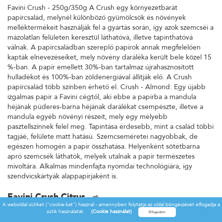
Favini Crush - 250g/350g A Crush egy környezetbarát
papírcsalád, melynél különböző gyümölcsök és növények
melléktermékeit használják fel a gyártás során, így azok szemcséi a
mázolatlan felületen keresztül láthatóvá, illetve tapinthatóvá
válnak. A papírcsaládban szereplő papírok annak megfelelően
kapták elnevezéseiket, mely növény daráléka került bele közel 15
%-ban. A papír emellett 30%-ban tartalmaz újrahasznosított
hulladékot és 100%-ban zöldenergiával állítják elő. A Crush
papírcsalád több színben érhető el. Crush - Almond: Egy újabb
izgalmas papír a Favini cégtől, aki ebbe a papírba a mandula
héjának púderes-barna héjának darálékat csempészte, illetve a
mandula egyéb növényi részeit, mely egy mélyebb
pasztellszínnek felel meg. Tapintása érdesebb, mint a család többi
tagjáé, felülete matt hatású. Szemcseméretei nagyobbak, de
egészen homogén a papír összhatása. Helyenként sötétbarna
apró szemcsék láthatók, melyek utalnak a papír természetes
mivoltára. Alkalmas mindenfajta nyomdai technológiára, így
szendvicskártyák alappapírjaként is.
Favini Crush Citrus
A weboldal sütiket ("cookie-kat") használ - amennyiben folytatja az oldal böngészését elfogadja a
Favini Crush - 250g/350g A Crush egy környezetbarát
sütik használatát.
(Cookie használat)
papírcsalád, melynél különböző gyümölcsök és növények