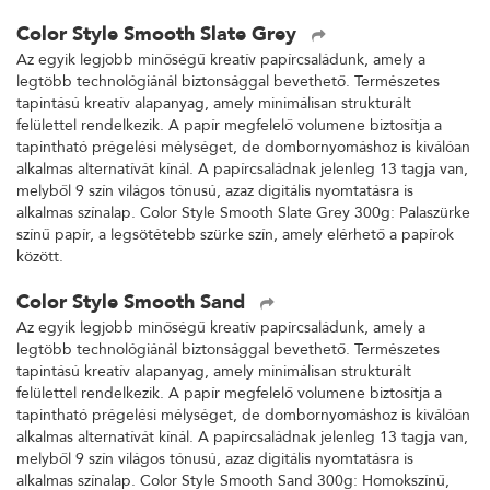
Color Style Smooth Slate Grey
Az egyik legjobb minőségű kreatív papírcsaládunk, amely a
legtöbb technológiánál biztonsággal bevethető. Természetes
tapintású kreatív alapanyag, amely minimálisan strukturált
felülettel rendelkezik. A papír megfelelő volumene biztosítja a
tapintható prégelési mélységet, de dombornyomáshoz is kiválóan
alkalmas alternatívát kínál. A papírcsaládnak jelenleg 13 tagja van,
melyből 9 szín világos tónusú, azaz digitális nyomtatásra is
alkalmas színalap. Color Style Smooth Slate Grey 300g: Palaszürke
színű papír, a legsötétebb szürke szín, amely elérhető a papírok
között.
Color Style Smooth Sand
Az egyik legjobb minőségű kreatív papírcsaládunk, amely a
legtöbb technológiánál biztonsággal bevethető. Természetes
tapintású kreatív alapanyag, amely minimálisan strukturált
felülettel rendelkezik. A papír megfelelő volumene biztosítja a
tapintható prégelési mélységet, de dombornyomáshoz is kiválóan
alkalmas alternatívát kínál. A papírcsaládnak jelenleg 13 tagja van,
melyből 9 szín világos tónusú, azaz digitális nyomtatásra is
alkalmas színalap. Color Style Smooth Sand 300g: Homokszínű,