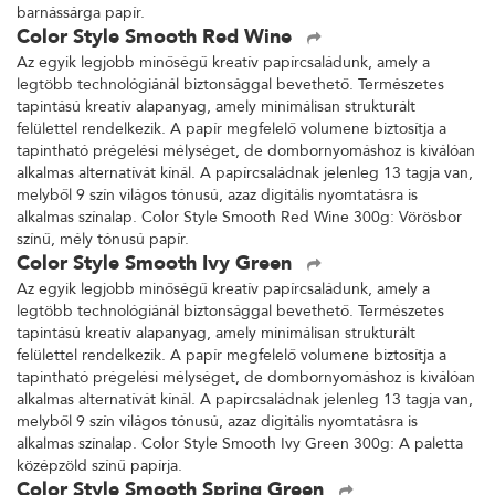
barnássárga papír.
Color Style Smooth Red Wine
Az egyik legjobb minőségű kreatív papírcsaládunk, amely a
legtöbb technológiánál biztonsággal bevethető. Természetes
tapintású kreatív alapanyag, amely minimálisan strukturált
felülettel rendelkezik. A papír megfelelő volumene biztosítja a
tapintható prégelési mélységet, de dombornyomáshoz is kiválóan
alkalmas alternatívát kínál. A papírcsaládnak jelenleg 13 tagja van,
melyből 9 szín világos tónusú, azaz digitális nyomtatásra is
alkalmas színalap. Color Style Smooth Red Wine 300g: Vörösbor
színű, mély tónusú papír.
Color Style Smooth Ivy Green
Az egyik legjobb minőségű kreatív papírcsaládunk, amely a
legtöbb technológiánál biztonsággal bevethető. Természetes
tapintású kreatív alapanyag, amely minimálisan strukturált
felülettel rendelkezik. A papír megfelelő volumene biztosítja a
tapintható prégelési mélységet, de dombornyomáshoz is kiválóan
alkalmas alternatívát kínál. A papírcsaládnak jelenleg 13 tagja van,
melyből 9 szín világos tónusú, azaz digitális nyomtatásra is
alkalmas színalap. Color Style Smooth Ivy Green 300g: A paletta
középzöld színű papírja.
Color Style Smooth Spring Green