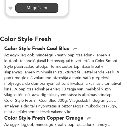
Megnézem
Color Style Fresh
Color Style Fresh Cool Blue
Az egyik legjobb minőségű kreatív papírcsaládunk, amely a
legtöbb technológiánál biztonsággal bevethető, a Color Smooth
Style papírcsalád utódja. Természetes tapintású kreatív
alapanyag, amely minimálisan strukturált felülettel rendelkezik. A
papír megfelelő volumene biztosítja a tapintható prégelési
mélységet, de dombornyomáshoz is kiválóan alkalmas alternatívát
kínál. A papírcsaládnak jelenleg 13 tagja van, melyből 9 szín
világos tónusú, azaz digitális nyomtatásra is alkalmas színalap.
Color Style Fresh – Cool Blue 300g. Világoskék hideg árnyalat,
amelyen a digitális nyomtatás is biztonsággal működik csakúgy,
mint a felületnemesítések valamelyike.
Color Style Fresh Copper Orange
Az egyik legjobb minőségű kreatív papírcsaládunk, amely a