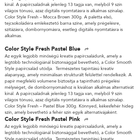
kínál. A papírcsaládnak jelenleg 13 tagja van, melyből 9 szín
világos tónusú, azaz digitális nyomtatásra is alkalmas színalap.
Color Style Fresh – Mocca Brown 300g. A paletta első,
tejcsokoládéra emlékeztető barna színe, amely prégelésre,
szitázásra, dombornyomásra, esetleg digitális nyomtatásra is
alkalmas.
Color Style Fresh Pastel Blue
Az egyik legjobb minőségű kreatív papírcsaládunk, amely a
legtöbb technológiánál biztonsággal bevethető, a Color Smooth
Style papírcsalád utódja. Természetes tapintású kreatív
alapanyag, amely minimálisan strukturált felülettel rendelkezik. A
papír megfelelő volumene biztosítja a tapintható prégelési
mélységet, de dombornyomáshoz is kiválóan alkalmas alternatívát
kínál. A papírcsaládnak jelenleg 13 tagja van, melyből 9 szín
világos tónusú, azaz digitális nyomtatásra is alkalmas színalap.
Color Style Fresh – Pastel Blue 300g. Könnyed, kékesfehér hideg
szín, amely bevethető a fehér szín egyik alternatívájaként.
Color Style Fresh Pastel Pink
Az egyik legjobb minőségű kreatív papírcsaládunk, amely a
legtöbb technológiánál biztonsággal bevethető, a Color Smooth
Style papírcsalád utódja. Természetes tapintású kreatív