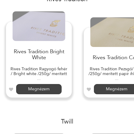
Rives Tradition Bright
White
Rives Tradition C
Rives Tradition Ragyogó fehér
Rives Tradition Pezsgő
/ Bright white /250g/ merített
/250g/ merített papír ihl
...
...
Megnézem
Megnézem
Twill