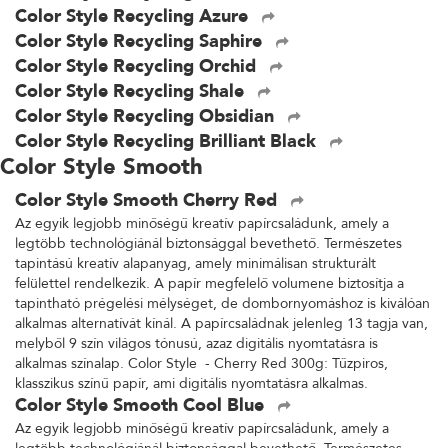
Color Style Recycling Azure
Color Style Recycling Saphire
Color Style Recycling Orchid
Color Style Recycling Shale
Color Style Recycling Obsidian
Color Style Recycling Brilliant Black
Color Style Smooth
Color Style Smooth Cherry Red
Az egyik legjobb minőségű kreatív papírcsaládunk, amely a
legtöbb technológiánál biztonsággal bevethető. Természetes
tapintású kreatív alapanyag, amely minimálisan strukturált
felülettel rendelkezik. A papír megfelelő volumene biztosítja a
tapintható prégelési mélységet, de dombornyomáshoz is kiválóan
alkalmas alternatívát kínál. A papírcsaládnak jelenleg 13 tagja van,
melyből 9 szín világos tónusú, azaz digitális nyomtatásra is
alkalmas színalap. Color Style - Cherry Red 300g: Tűzpiros,
klasszikus színű papír, ami digitális nyomtatásra alkalmas.
Color Style Smooth Cool Blue
Az egyik legjobb minőségű kreatív papírcsaládunk, amely a