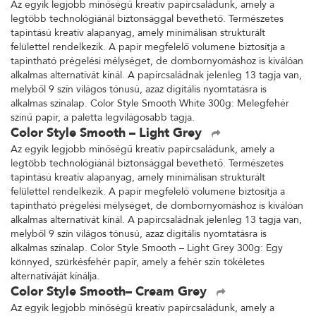
Az egyik legjobb minőségű kreatív papírcsaládunk, amely a
legtöbb technológiánál biztonsággal bevethető. Természetes
tapintású kreatív alapanyag, amely minimálisan strukturált
felülettel rendelkezik. A papír megfelelő volumene biztosítja a
tapintható prégelési mélységet, de dombornyomáshoz is kiválóan
alkalmas alternatívát kínál. A papírcsaládnak jelenleg 13 tagja van,
melyből 9 szín világos tónusú, azaz digitális nyomtatásra is
alkalmas színalap. Color Style Smooth White 300g: Melegfehér
színű papír, a paletta legvilágosabb tagja.
Color Style Smooth – Light Grey
Az egyik legjobb minőségű kreatív papírcsaládunk, amely a
legtöbb technológiánál biztonsággal bevethető. Természetes
tapintású kreatív alapanyag, amely minimálisan strukturált
felülettel rendelkezik. A papír megfelelő volumene biztosítja a
tapintható prégelési mélységet, de dombornyomáshoz is kiválóan
alkalmas alternatívát kínál. A papírcsaládnak jelenleg 13 tagja van,
melyből 9 szín világos tónusú, azaz digitális nyomtatásra is
alkalmas színalap. Color Style Smooth – Light Grey 300g: Egy
könnyed, szürkésfehér papír, amely a fehér szín tökéletes
alternatíváját kínálja.
Color Style Smooth– Cream Grey
Az egyik legjobb minőségű kreatív papírcsaládunk, amely a