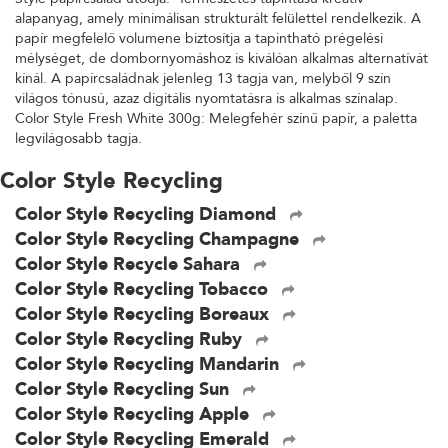
alapanyag, amely minimálisan strukturált felülettel rendelkezik. A
papír megfelelő volumene biztosítja a tapintható prégelési
mélységet, de dombornyomáshoz is kiválóan alkalmas alternatívát
kínál. A papírcsaládnak jelenleg 13 tagja van, melyből 9 szín
világos tónusú, azaz digitális nyomtatásra is alkalmas színalap.
Color Style Fresh White 300g: Melegfehér színű papír, a paletta
legvilágosabb tagja.
Color Style Recycling
Color Style Recycling Diamond
Color Style Recycling Champagne
Color Style Recycle Sahara
Color Style Recycling Tobacco
Color Style Recycling Boreaux
Color Style Recycling Ruby
Color Style Recycling Mandarin
Color Style Recycling Sun
Color Style Recycling Apple
Color Style Recycling Emerald