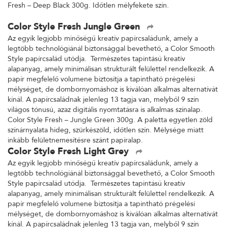
Fresh – Deep Black 300g. Időtlen mélyfekete szín.
Color Style Fresh Jungle Green
Az egyik legjobb minőségű kreatív papírcsaládunk, amely a
legtöbb technológiánál biztonsággal bevethető, a Color Smooth
Style papírcsalád utódja. Természetes tapintású kreatív
alapanyag, amely minimálisan strukturált felülettel rendelkezik. A
papír megfelelő volumene biztosítja a tapintható prégelési
mélységet, de dombornyomáshoz is kiválóan alkalmas alternatívát
kínál. A papírcsaládnak jelenleg 13 tagja van, melyből 9 szín
világos tónusú, azaz digitális nyomtatásra is alkalmas színalap.
Color Style Fresh – Jungle Green 300g. A paletta egyetlen zöld
színárnyalata hideg, szürkészöld, időtlen szín. Mélysége miatt
inkább felületnemesítésre szánt papíralap.
Color Style Fresh Light Grey
Az egyik legjobb minőségű kreatív papírcsaládunk, amely a
legtöbb technológiánál biztonsággal bevethető, a Color Smooth
Style papírcsalád utódja. Természetes tapintású kreatív
alapanyag, amely minimálisan strukturált felülettel rendelkezik. A
papír megfelelő volumene biztosítja a tapintható prégelési
mélységet, de dombornyomáshoz is kiválóan alkalmas alternatívát
kínál. A papírcsaládnak jelenleg 13 tagja van, melyből 9 szín