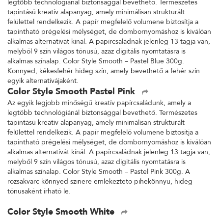
legtöbb technológiánál biztonsággal bevethető. Természetes
tapintású kreatív alapanyag, amely minimálisan strukturált
felülettel rendelkezik. A papír megfelelő volumene biztosítja a
tapintható prégelési mélységet, de dombornyomáshoz is kiválóan
alkalmas alternatívát kínál. A papírcsaládnak jelenleg 13 tagja van,
melyből 9 szín világos tónusú, azaz digitális nyomtatásra is
alkalmas színalap. Color Style Smooth – Pastel Blue 300g.
Könnyed, kékesfehér hideg szín, amely bevethető a fehér szín
egyik alternatívájaként.
Color Style Smooth Pastel Pink
Az egyik legjobb minőségű kreatív papírcsaládunk, amely a
legtöbb technológiánál biztonsággal bevethető. Természetes
tapintású kreatív alapanyag, amely minimálisan strukturált
felülettel rendelkezik. A papír megfelelő volumene biztosítja a
tapintható prégelési mélységet, de dombornyomáshoz is kiválóan
alkalmas alternatívát kínál. A papírcsaládnak jelenleg 13 tagja van,
melyből 9 szín világos tónusú, azaz digitális nyomtatásra is
alkalmas színalap. Color Style Smooth – Pastel Pink 300g. A
rózsakvarc könnyed színére emlékeztető pihekönnyű, hideg
tónusaként írható le.
Color Style Smooth White