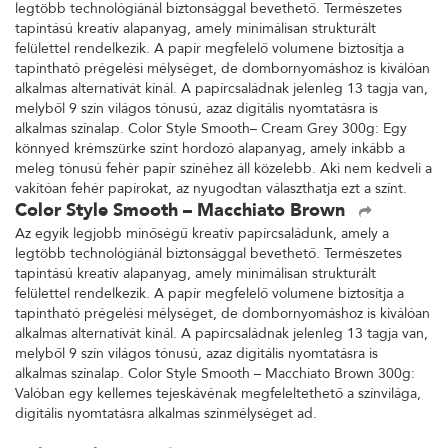
legtöbb technológiánál biztonsággal bevethető. Természetes
tapintású kreatív alapanyag, amely minimálisan strukturált
felülettel rendelkezik. A papír megfelelő volumene biztosítja a
tapintható prégelési mélységet, de dombornyomáshoz is kiválóan
alkalmas alternatívát kínál. A papírcsaládnak jelenleg 13 tagja van,
melyből 9 szín világos tónusú, azaz digitális nyomtatásra is
alkalmas színalap. Color Style Smooth– Cream Grey 300g: Egy
könnyed krémszürke színt hordozó alapanyag, amely inkább a
meleg tónusú fehér papír színéhez áll közelebb. Aki nem kedveli a
vakítóan fehér papírokat, az nyugodtan választhatja ezt a színt.
Color Style Smooth – Macchiato Brown
Az egyik legjobb minőségű kreatív papírcsaládunk, amely a
legtöbb technológiánál biztonsággal bevethető. Természetes
tapintású kreatív alapanyag, amely minimálisan strukturált
felülettel rendelkezik. A papír megfelelő volumene biztosítja a
tapintható prégelési mélységet, de dombornyomáshoz is kiválóan
alkalmas alternatívát kínál. A papírcsaládnak jelenleg 13 tagja van,
melyből 9 szín világos tónusú, azaz digitális nyomtatásra is
alkalmas színalap. Color Style Smooth – Macchiato Brown 300g:
Valóban egy kellemes tejeskávénak megfeleltethető a színvilága,
digitális nyomtatásra alkalmas színmélységet ad.