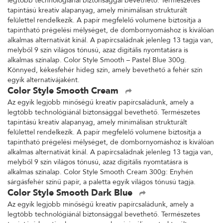
legtöbb technológiánál biztonsággal bevethető. Természetes
tapintású kreatív alapanyag, amely minimálisan strukturált
felülettel rendelkezik. A papír megfelelő volumene biztosítja a
tapintható prégelési mélységet, de dombornyomáshoz is kiválóan
alkalmas alternatívát kínál. A papírcsaládnak jelenleg 13 tagja van,
melyből 9 szín világos tónusú, azaz digitális nyomtatásra is
alkalmas színalap. Color Style Smooth – Pastel Blue 300g.
Könnyed, kékesfehér hideg szín, amely bevethető a fehér szín
egyik alternatívájaként.
Color Style Smooth Cream
Az egyik legjobb minőségű kreatív papírcsaládunk, amely a
legtöbb technológiánál biztonsággal bevethető. Természetes
tapintású kreatív alapanyag, amely minimálisan strukturált
felülettel rendelkezik. A papír megfelelő volumene biztosítja a
tapintható prégelési mélységet, de dombornyomáshoz is kiválóan
alkalmas alternatívát kínál. A papírcsaládnak jelenleg 13 tagja van,
melyből 9 szín világos tónusú, azaz digitális nyomtatásra is
alkalmas színalap. Color Style Smooth Cream 300g: Enyhén
sárgásfehér színű papír, a paletta egyik világos tónusú tagja.
Color Style Smooth Dark Blue
Az egyik legjobb minőségű kreatív papírcsaládunk, amely a
legtöbb technológiánál biztonsággal bevethető. Természetes