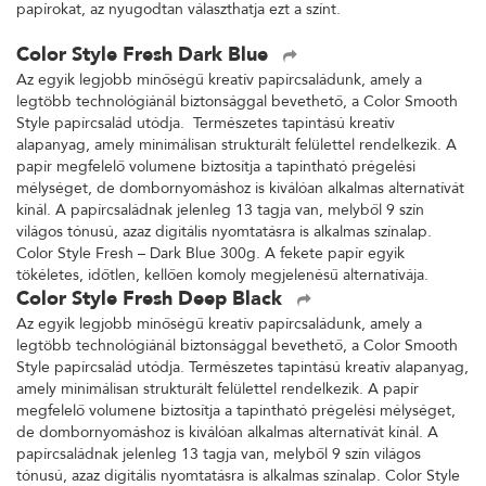
papírokat, az nyugodtan választhatja ezt a színt.
Color Style Fresh Dark Blue
Az egyik legjobb minőségű kreatív papírcsaládunk, amely a
legtöbb technológiánál biztonsággal bevethető, a Color Smooth
Style papírcsalád utódja. Természetes tapintású kreatív
alapanyag, amely minimálisan strukturált felülettel rendelkezik. A
papír megfelelő volumene biztosítja a tapintható prégelési
mélységet, de dombornyomáshoz is kiválóan alkalmas alternatívát
kínál. A papírcsaládnak jelenleg 13 tagja van, melyből 9 szín
világos tónusú, azaz digitális nyomtatásra is alkalmas színalap.
Color Style Fresh – Dark Blue 300g. A fekete papír egyik
tökéletes, időtlen, kellően komoly megjelenésű alternatívája.
Color Style Fresh Deep Black
Az egyik legjobb minőségű kreatív papírcsaládunk, amely a
legtöbb technológiánál biztonsággal bevethető, a Color Smooth
Style papírcsalád utódja. Természetes tapintású kreatív alapanyag,
amely minimálisan strukturált felülettel rendelkezik. A papír
megfelelő volumene biztosítja a tapintható prégelési mélységet,
de dombornyomáshoz is kiválóan alkalmas alternatívát kínál. A
papírcsaládnak jelenleg 13 tagja van, melyből 9 szín világos
tónusú, azaz digitális nyomtatásra is alkalmas színalap. Color Style