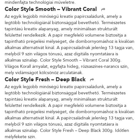
mindenfajta technológiai műveletre.
Color Style Smooth – Vibrant Coral
Az egyik legjobb minőségű kreatív papírcsaládunk, amely a
legtöbb technológiánál biztonsággal bevethető. Természetes
tapintású kreatív alapanyag, amely minimálisan strukturált
felülettel rendelkezik. A papír megfelelő volumene biztosítja a
tapintható prégelési mélységet, de dombornyomáshoz is kiválóan
alkalmas alternatívát kínál. A papírcsaládnak jelenleg 13 tagja van,
melyből 9 szín világos tónusú, azaz digitális nyomtatásra is
alkalmas színalap. Color Style Smooth – Vibrant Coral 300g.
Világos Korall árnyalat, egyfajta hideg, rózsaszínes-narancs szín,
mely vidámságot kölcsönöz arculatának.
Color Style Fresh – Deep Black
Az egyik legjobb minőségű kreatív papírcsaládunk, amely a
legtöbb technológiánál biztonsággal bevethető. Természetes
tapintású kreatív alapanyag, amely minimálisan strukturált
felülettel rendelkezik. A papír megfelelő volumene biztosítja a
tapintható prégelési mélységet, de dombornyomáshoz is kiválóan
alkalmas alternatívát kínál. A papírcsaládnak jelenleg 13 tagja van,
melyből 9 szín világos tónusú, azaz digitális nyomtatásra is
alkalmas színalap. Color Style Fresh – Deep Black 300g. Időtlen
mélyfekete szín.