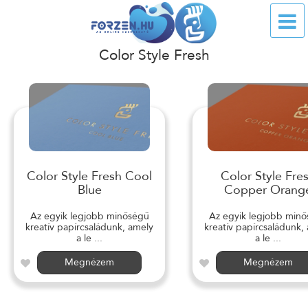
Color Style Fresh
Color Style Fresh Cool
Color Style Fre
Blue
Copper Orang
Az egyik legjobb minőségű
Az egyik legjobb min
kreatív papírcsaládunk, amely
kreatív papírcsaládunk,
a le ...
a le ...
Megnézem
Megnézem