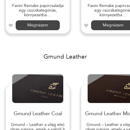
Favini Remake papírcsaládja
Favini Remake papírcsa
egy csúcskategóriás,
egy csúcskategóriá
környezetba ...
környezetba ...
Megnézem
Megnézem
Gmund Leather
Gmund Leather Coal
Gmund Leather M
Gmund – Leather a világ első
Gmund – Leather a vilá
olyan papírja, amely a valódi b
olyan papírja, amely a v