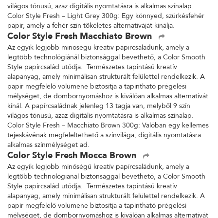
világos tónusú, azaz digitális nyomtatásra is alkalmas színalap.
Color Style Fresh – Light Grey 300g: Egy könnyed, szürkésfehér
papír, amely a fehér szín tökéletes alternatíváját kínálja.
Color Style Fresh Macchiato Brown
Az egyik legjobb minőségű kreatív papírcsaládunk, amely a
legtöbb technológiánál biztonsággal bevethető, a Color Smooth
Style papírcsalád utódja. Természetes tapintású kreatív
alapanyag, amely minimálisan strukturált felülettel rendelkezik. A
papír megfelelő volumene biztosítja a tapintható prégelési
mélységet, de dombornyomáshoz is kiválóan alkalmas alternatívát
kínál. A papírcsaládnak jelenleg 13 tagja van, melyből 9 szín
világos tónusú, azaz digitális nyomtatásra is alkalmas színalap.
Color Style Fresh – Macchiato Brown 300g: Valóban egy kellemes
tejeskávénak megfeleltethető a színvilága, digitális nyomtatásra
alkalmas színmélységet ad.
Color Style Fresh Mocca Brown
Az egyik legjobb minőségű kreatív papírcsaládunk, amely a
legtöbb technológiánál biztonsággal bevethető, a Color Smooth
Style papírcsalád utódja. Természetes tapintású kreatív
alapanyag, amely minimálisan strukturált felülettel rendelkezik. A
papír megfelelő volumene biztosítja a tapintható prégelési
mélységet, de dombornyomáshoz is kiválóan alkalmas alternatívát