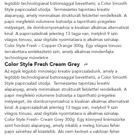
legtöbb technológiánál biztonsággal bevethető, a Color Smooth
Style papírcsalád utódja. Természetes tapintású kreatív
alapanyag, amely minimálisan strukturált felülettel rendelkezik. A
papír megfelelő volumene biztosítja a tapintható prégelési
mélységet, de dombornyomáshoz is kiválóan alkalmas alternatívát
kínál. A papírcsaládnak jelenleg 13 tagja van, melyből 9 szín
világos tónusú, azaz digitális nyomtatásra is alkalmas színalap.
Color Style Fresh – Copper Orange 300g. Egy világos tónusú
terrakottára emlékeztető szín, amely alkalmas mindenfajta
technológiai műveletre.
Color Style Fresh Cream Grey
Az egyik legjobb minőségű kreatív papírcsaládunk, amely a
legtöbb technológiánál biztonsággal bevethető, a Color Smooth
Style papírcsalád utódja. Természetes tapintású kreatív
alapanyag, amely minimálisan strukturált felülettel rendelkezik. A
papír megfelelő volumene biztosítja a tapintható prégelési
mélységet, de dombornyomáshoz is kiválóan alkalmas alternatívát
kínál. A papírcsaládnak jelenleg 13 tagja van, melyből 9 szín
világos tónusú, azaz digitális nyomtatásra is alkalmas színalap.
Color Style Fresh– Cream Grey 300g: Egy könnyed krémszürke
színt hordozó alapanyag, amely inkább a meleg tónusú fehér
papír színéhez áll közelebb. Aki nem kedveli a vakítóan fehér