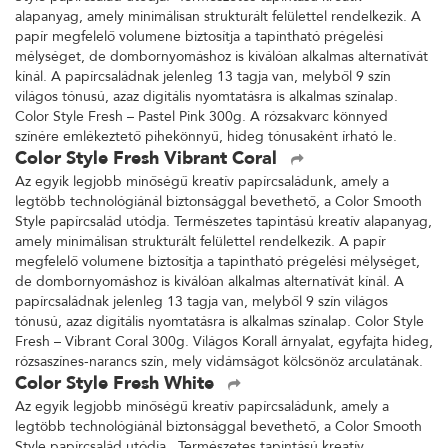
alapanyag, amely minimálisan strukturált felülettel rendelkezik. A
papír megfelelő volumene biztosítja a tapintható prégelési
mélységet, de dombornyomáshoz is kiválóan alkalmas alternatívát
kínál. A papírcsaládnak jelenleg 13 tagja van, melyből 9 szín
világos tónusú, azaz digitális nyomtatásra is alkalmas színalap.
Color Style Fresh – Pastel Pink 300g. A rózsakvarc könnyed
színére emlékeztető pihekönnyű, hideg tónusaként írható le.
Color Style Fresh Vibrant Coral
Az egyik legjobb minőségű kreatív papírcsaládunk, amely a
legtöbb technológiánál biztonsággal bevethető, a Color Smooth
Style papírcsalád utódja. Természetes tapintású kreatív alapanyag,
amely minimálisan strukturált felülettel rendelkezik. A papír
megfelelő volumene biztosítja a tapintható prégelési mélységet,
de dombornyomáshoz is kiválóan alkalmas alternatívát kínál. A
papírcsaládnak jelenleg 13 tagja van, melyből 9 szín világos
tónusú, azaz digitális nyomtatásra is alkalmas színalap. Color Style
Fresh – Vibrant Coral 300g. Világos Korall árnyalat, egyfajta hideg,
rózsaszínes-narancs szín, mely vidámságot kölcsönöz arculatának.
Color Style Fresh White
Az egyik legjobb minőségű kreatív papírcsaládunk, amely a
legtöbb technológiánál biztonsággal bevethető, a Color Smooth
Style papírcsalád utódja. Természetes tapintású kreatív