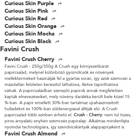
Curious Skin Purple
Curious Skin Pink
Curious Skin Red
Curious Skin Orange
Curious Skin Mocha
Curious Skin Black
Favini Crush
Favini Crush Cherry
Favini Crush - 250g/350g A Crush egy környezetbarát
papírcsalád, melynél különböző gyümölcsök és növények
melléktermékeit használják fel a gyártás során, így azok szemcséi a
mázolatlan felületen keresztül láthatóvá, illetve tapinthatóvá
válnak. A papírcsaládban szereplő papírok annak megfelelően
kapták elnevezéseiket, mely növény daráléka került bele közel 15
%-ban. A papír emellett 30%-ban tartalmaz újrahasznosított
hulladékot és 100%-ban zöldenergiával állítják elő. A Crush
papírcsalád több színben érhető el.
Crush - Cherry:
nem túl tüzes,
piros árnyalatú enyhén szemcsés papíralap. Alkalmas mindenfajta
nyomdai technológiára, így szendvicskártyák alappapírjaként is.
Favini Crush Almond