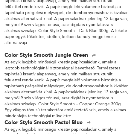
tapintású kreatív alapanyag, amely minimálisan strukturált
felülettel rendelkezik. A papír megfelelő volumene biztosítja a
tapintható prégelési mélységet, de dombornyomáshoz is kiválóan
alkalmas alternatívát kínál. A papírcsaládnak jelenleg 13 tagja van,
melyből 9 szín világos tónusú, azaz digitális nyomtatásra is
alkalmas színalap. Color Style Smooth – Dark Blue 300g. A fekete
papír egyik tökéletes, időtlen, kellően komoly megjelenésű
alternatívája.
Color Style Smooth Jungle Green
Az egyik legjobb minőségű kreatív papírcsaládunk, amely a
legtöbb technológiánál biztonsággal bevethető. Természetes
tapintású kreatív alapanyag, amely minimálisan strukturált
felülettel rendelkezik. A papír megfelelő volumene biztosítja a
tapintható prégelési mélységet, de dombornyomáshoz is kiválóan
alkalmas alternatívát kínál. A papírcsaládnak jelenleg 13 tagja van,
melyből 9 szín világos tónusú, azaz digitális nyomtatásra is
alkalmas színalap. Color Style Smooth – Copper Orange 300g.
Egy világos tónusú terrakottára emlékeztető szín, amely alkalmas
mindenfajta technológiai műveletre.
Color Style Smooth Pastel Blue
Az egyik legjobb minőségű kreatív papírcsaládunk, amely a