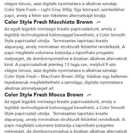
világos tónusú, azaz digitális nyomtatásra is alkalmas színalap.
Color Style Fresh – Light Grey 300g: Egy könnyed, szürkésfehér
papír, amely a fehér szín tökéletes alternatíváját kínálja.
Color Style Fresh Macchiato Brown
Az egyik legjobb minőségű kreatív papírcsaládunk, amely a
legtöbb technológiánál biztonsággal bevethető, a Color Smooth
Style papírcsalád utódja. Természetes tapintású kreatív
alapanyag, amely minimálisan strukturált felülettel rendelkezik. A
papír megfelelő volumene biztosítja a tapintható prégelési
mélységet, de dombornyomáshoz is kiválóan alkalmas alternatívát
kínál. A papírcsaládnak jelenleg 13 tagja van, melyből 9 szín
világos tónusú, azaz digitális nyomtatásra is alkalmas színalap.
Color Style Fresh – Macchiato Brown 300g: Valóban egy kellemes
tejeskávénak megfeleltethető a színvilága, digitális nyomtatásra
alkalmas színmélységet ad.
Color Style Fresh Mocca Brown
Az egyik legjobb minőségű kreatív papírcsaládunk, amely a
legtöbb technológiánál biztonsággal bevethető, a Color Smooth
Style papírcsalád utódja. Természetes tapintású kreatív
alapanyag, amely minimálisan strukturált felülettel rendelkezik. A
papír megfelelő volumene biztosítja a tapintható prégelési
mélységet, de dombornyomáshoz is kiválóan alkalmas alternatívát