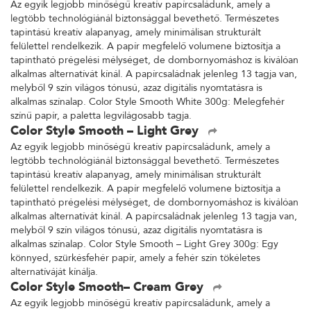
Az egyik legjobb minőségű kreatív papírcsaládunk, amely a
legtöbb technológiánál biztonsággal bevethető. Természetes
tapintású kreatív alapanyag, amely minimálisan strukturált
felülettel rendelkezik. A papír megfelelő volumene biztosítja a
tapintható prégelési mélységet, de dombornyomáshoz is kiválóan
alkalmas alternatívát kínál. A papírcsaládnak jelenleg 13 tagja van,
melyből 9 szín világos tónusú, azaz digitális nyomtatásra is
alkalmas színalap. Color Style Smooth White 300g: Melegfehér
színű papír, a paletta legvilágosabb tagja.
Color Style Smooth – Light Grey
Az egyik legjobb minőségű kreatív papírcsaládunk, amely a
legtöbb technológiánál biztonsággal bevethető. Természetes
tapintású kreatív alapanyag, amely minimálisan strukturált
felülettel rendelkezik. A papír megfelelő volumene biztosítja a
tapintható prégelési mélységet, de dombornyomáshoz is kiválóan
alkalmas alternatívát kínál. A papírcsaládnak jelenleg 13 tagja van,
melyből 9 szín világos tónusú, azaz digitális nyomtatásra is
alkalmas színalap. Color Style Smooth – Light Grey 300g: Egy
könnyed, szürkésfehér papír, amely a fehér szín tökéletes
alternatíváját kínálja.
Color Style Smooth– Cream Grey
Az egyik legjobb minőségű kreatív papírcsaládunk, amely a