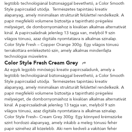
legtöbb technológiánál biztonsággal bevethető, a Color Smooth
Style papírcsalád utódja. Természetes tapintású kreatív
alapanyag, amely minimálisan strukturált felülettel rendelkezik. A
papír megfelelő volumene biztosítja a tapintható prégelési
mélységet, de dombornyomáshoz is kiválóan alkalmas alternatívát
kínál. A papírcsaládnak jelenleg 13 tagja van, melyből 9 szín
világos tónusú, azaz digitális nyomtatásra is alkalmas színalap.
Color Style Fresh – Copper Orange 300g. Egy világos tónusú
terrakottára emlékeztető szín, amely alkalmas mindenfajta
technológiai műveletre.
Color Style Fresh Cream Grey
Az egyik legjobb minőségű kreatív papírcsaládunk, amely a
legtöbb technológiánál biztonsággal bevethető, a Color Smooth
Style papírcsalád utódja. Természetes tapintású kreatív
alapanyag, amely minimálisan strukturált felülettel rendelkezik. A
papír megfelelő volumene biztosítja a tapintható prégelési
mélységet, de dombornyomáshoz is kiválóan alkalmas alternatívát
kínál. A papírcsaládnak jelenleg 13 tagja van, melyből 9 szín
világos tónusú, azaz digitális nyomtatásra is alkalmas színalap.
Color Style Fresh– Cream Grey 300g: Egy könnyed krémszürke
színt hordozó alapanyag, amely inkább a meleg tónusú fehér
papír színéhez áll közelebb. Aki nem kedveli a vakítóan fehér