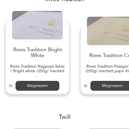
Rives Tradition Bright
White
Rives Tradition C
Rives Tradition Ragyogó fehér
Rives Tradition Pezsgő
/ Bright white /250g/ merített
/250g/ merített papír ihl
...
...
Megnézem
Megnézem
Twill