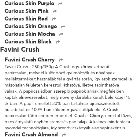
Curious Skin Purple
Curious Skin Pink
Curious Skin Red
Curious Skin Orange
Curious Skin Mocha
Curious Skin Black
Favini Crush
Favini Crush Cherry
Favini Crush - 250g/350g A Crush egy környezetbarát
papírcsalád, melynél különböző gyümölcsök és növények
melléktermékeit használják fel a gyártás során, így azok szemcséi a
mázolatlan felületen keresztül láthatóvá, illetve tapinthatóvá
válnak. A papírcsaládban szereplő papírok annak megfelelően
kapták elnevezéseiket, mely növény daráléka került bele közel 15
%-ban. A papír emellett 30%-ban tartalmaz újrahasznosított
hulladékot és 100%-ban zöldenergiával állítják elő. A Crush
papírcsalád több színben érhető el.
Crush - Cherry:
nem túl tüzes,
piros árnyalatú enyhén szemcsés papíralap. Alkalmas mindenfajta
nyomdai technológiára, így szendvicskártyák alappapírjaként is.
Favini Crush Almond