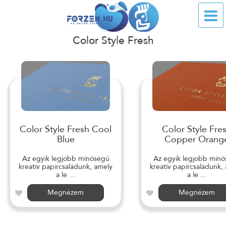
Color Style Fresh
Color Style Fresh Cool
Color Style Fre
Blue
Copper Orang
Az egyik legjobb minőségű
Az egyik legjobb min
kreatív papírcsaládunk, amely
kreatív papírcsaládunk,
a le ...
a le ...
Megnézem
Megnézem