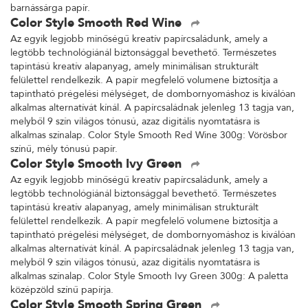
barnássárga papír.
Color Style Smooth Red Wine
Az egyik legjobb minőségű kreatív papírcsaládunk, amely a
legtöbb technológiánál biztonsággal bevethető. Természetes
tapintású kreatív alapanyag, amely minimálisan strukturált
felülettel rendelkezik. A papír megfelelő volumene biztosítja a
tapintható prégelési mélységet, de dombornyomáshoz is kiválóan
alkalmas alternatívát kínál. A papírcsaládnak jelenleg 13 tagja van,
melyből 9 szín világos tónusú, azaz digitális nyomtatásra is
alkalmas színalap. Color Style Smooth Red Wine 300g: Vörösbor
színű, mély tónusú papír.
Color Style Smooth Ivy Green
Az egyik legjobb minőségű kreatív papírcsaládunk, amely a
legtöbb technológiánál biztonsággal bevethető. Természetes
tapintású kreatív alapanyag, amely minimálisan strukturált
felülettel rendelkezik. A papír megfelelő volumene biztosítja a
tapintható prégelési mélységet, de dombornyomáshoz is kiválóan
alkalmas alternatívát kínál. A papírcsaládnak jelenleg 13 tagja van,
melyből 9 szín világos tónusú, azaz digitális nyomtatásra is
alkalmas színalap. Color Style Smooth Ivy Green 300g: A paletta
középzöld színű papírja.
Color Style Smooth Spring Green