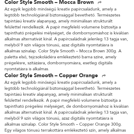
Color Style Smooth – Mocca Brown
Az egyik legjobb minőségű kreatív papírcsaládunk, amely a
legtöbb technológiánál biztonsággal bevethető. Természetes
tapintású kreatív alapanyag, amely minimálisan strukturált
felülettel rendelkezik. A papír megfelelő volumene biztosítja a
tapintható prégelési mélységet, de dombornyomáshoz is kiválóan
alkalmas alternatívát kínál. A papírcsaládnak jelenleg 13 tagja van,
melyből 9 szín világos tónusú, azaz digitális nyomtatásra is
alkalmas színalap. Color Style Smooth – Mocca Brown 300g. A
paletta első, tejcsokoládéra emlékeztető barna színe, amely
prégelésre, szitázásra, dombornyomásra, esetleg digitális
nyomtatásra is alkalmas.
Color Style Smooth – Copper Orange
Az egyik legjobb minőségű kreatív papírcsaládunk, amely a
legtöbb technológiánál biztonsággal bevethető. Természetes
tapintású kreatív alapanyag, amely minimálisan strukturált
felülettel rendelkezik. A papír megfelelő volumene biztosítja a
tapintható prégelési mélységet, de dombornyomáshoz is kiválóan
alkalmas alternatívát kínál. A papírcsaládnak jelenleg 13 tagja van,
melyből 9 szín világos tónusú, azaz digitális nyomtatásra is
alkalmas színalap. Color Style Smooth – Copper Orange 300g.
Egy világos tónusú terrakottára emlékeztető szín, amely alkalmas