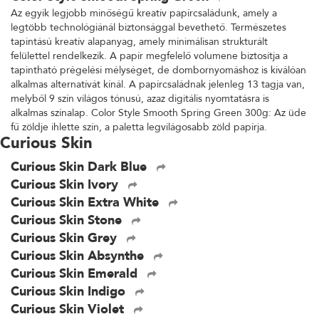
Az egyik legjobb minőségű kreatív papírcsaládunk, amely a
legtöbb technológiánál biztonsággal bevethető. Természetes
tapintású kreatív alapanyag, amely minimálisan strukturált
felülettel rendelkezik. A papír megfelelő volumene biztosítja a
tapintható prégelési mélységet, de dombornyomáshoz is kiválóan
alkalmas alternatívát kínál. A papírcsaládnak jelenleg 13 tagja van,
melyből 9 szín világos tónusú, azaz digitális nyomtatásra is
alkalmas színalap. Color Style Smooth Spring Green 300g: Az üde
fű zöldje ihlette szín, a paletta legvilágosabb zöld papírja.
Curious Skin
Curious Skin Dark Blue
Curious Skin Ivory
Curious Skin Extra White
Curious Skin Stone
Curious Skin Grey
Curious Skin Absynthe
Curious Skin Emerald
Curious Skin Indigo
Curious Skin Violet