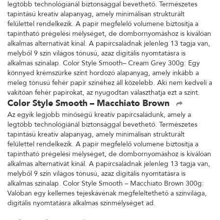
legtöbb technológiánál biztonsággal bevethető. Természetes
tapintású kreatív alapanyag, amely minimálisan strukturált
felülettel rendelkezik. A papír megfelelő volumene biztosítja a
tapintható prégelési mélységet, de dombornyomáshoz is kiválóan
alkalmas alternatívát kínál. A papírcsaládnak jelenleg 13 tagja van,
melyből 9 szín világos tónusú, azaz digitális nyomtatásra is
alkalmas színalap. Color Style Smooth– Cream Grey 300g: Egy
könnyed krémszürke színt hordozó alapanyag, amely inkább a
meleg tónusú fehér papír színéhez áll közelebb. Aki nem kedveli a
vakítóan fehér papírokat, az nyugodtan választhatja ezt a színt.
Color Style Smooth – Macchiato Brown
Az egyik legjobb minőségű kreatív papírcsaládunk, amely a
legtöbb technológiánál biztonsággal bevethető. Természetes
tapintású kreatív alapanyag, amely minimálisan strukturált
felülettel rendelkezik. A papír megfelelő volumene biztosítja a
tapintható prégelési mélységet, de dombornyomáshoz is kiválóan
alkalmas alternatívát kínál. A papírcsaládnak jelenleg 13 tagja van,
melyből 9 szín világos tónusú, azaz digitális nyomtatásra is
alkalmas színalap. Color Style Smooth – Macchiato Brown 300g:
Valóban egy kellemes tejeskávénak megfeleltethető a színvilága,
digitális nyomtatásra alkalmas színmélységet ad.