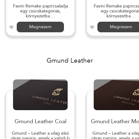
Favini Remake papírcsaládja
Favini Remake papírcsa
egy csúcskategóriás,
egy csúcskategóriá
környezetba ...
környezetba ...
Megnézem
Megnézem
Gmund Leather
Gmund Leather Coal
Gmund Leather M
Gmund – Leather a világ első
Gmund – Leather a vilá
olyan papírja, amely a valódi b
olyan papírja, amely a v