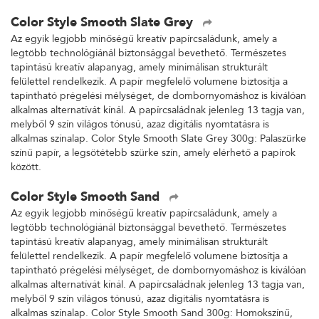
Color Style Smooth Slate Grey
Az egyik legjobb minőségű kreatív papírcsaládunk, amely a
legtöbb technológiánál biztonsággal bevethető. Természetes
tapintású kreatív alapanyag, amely minimálisan strukturált
felülettel rendelkezik. A papír megfelelő volumene biztosítja a
tapintható prégelési mélységet, de dombornyomáshoz is kiválóan
alkalmas alternatívát kínál. A papírcsaládnak jelenleg 13 tagja van,
melyből 9 szín világos tónusú, azaz digitális nyomtatásra is
alkalmas színalap. Color Style Smooth Slate Grey 300g: Palaszürke
színű papír, a legsötétebb szürke szín, amely elérhető a papírok
között.
Color Style Smooth Sand
Az egyik legjobb minőségű kreatív papírcsaládunk, amely a
legtöbb technológiánál biztonsággal bevethető. Természetes
tapintású kreatív alapanyag, amely minimálisan strukturált
felülettel rendelkezik. A papír megfelelő volumene biztosítja a
tapintható prégelési mélységet, de dombornyomáshoz is kiválóan
alkalmas alternatívát kínál. A papírcsaládnak jelenleg 13 tagja van,
melyből 9 szín világos tónusú, azaz digitális nyomtatásra is
alkalmas színalap. Color Style Smooth Sand 300g: Homokszínű,