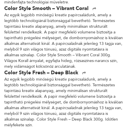
mindenfajta technológiai műveletre.
Color Style Smooth – Vibrant Coral
Az egyik legjobb minőségű kreatív papírcsaládunk, amely a
legtöbb technológiánál biztonsággal bevethető. Természetes
tapintású kreatív alapanyag, amely minimálisan strukturált
felülettel rendelkezik. A papír megfelelő volumene biztosítja a
tapintható prégelési mélységet, de dombornyomáshoz is kiválóan
alkalmas alternatívát kínál. A papírcsaládnak jelenleg 13 tagja van,
melyből 9 szín világos tónusú, azaz digitális nyomtatásra is
alkalmas színalap. Color Style Smooth – Vibrant Coral 300g.
Világos Korall árnyalat, egyfajta hideg, rózsaszínes-narancs szín,
mely vidámságot kölcsönöz arculatának.
Color Style Fresh – Deep Black
Az egyik legjobb minőségű kreatív papírcsaládunk, amely a
legtöbb technológiánál biztonsággal bevethető. Természetes
tapintású kreatív alapanyag, amely minimálisan strukturált
felülettel rendelkezik. A papír megfelelő volumene biztosítja a
tapintható prégelési mélységet, de dombornyomáshoz is kiválóan
alkalmas alternatívát kínál. A papírcsaládnak jelenleg 13 tagja van,
melyből 9 szín világos tónusú, azaz digitális nyomtatásra is
alkalmas színalap. Color Style Fresh – Deep Black 300g. Időtlen
mélyfekete szín.