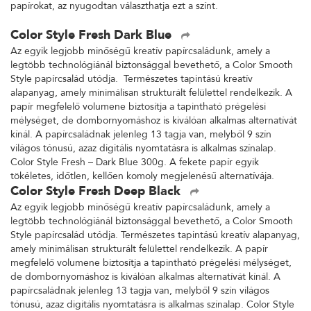
papírokat, az nyugodtan választhatja ezt a színt.
Color Style Fresh Dark Blue
Az egyik legjobb minőségű kreatív papírcsaládunk, amely a
legtöbb technológiánál biztonsággal bevethető, a Color Smooth
Style papírcsalád utódja. Természetes tapintású kreatív
alapanyag, amely minimálisan strukturált felülettel rendelkezik. A
papír megfelelő volumene biztosítja a tapintható prégelési
mélységet, de dombornyomáshoz is kiválóan alkalmas alternatívát
kínál. A papírcsaládnak jelenleg 13 tagja van, melyből 9 szín
világos tónusú, azaz digitális nyomtatásra is alkalmas színalap.
Color Style Fresh – Dark Blue 300g. A fekete papír egyik
tökéletes, időtlen, kellően komoly megjelenésű alternatívája.
Color Style Fresh Deep Black
Az egyik legjobb minőségű kreatív papírcsaládunk, amely a
legtöbb technológiánál biztonsággal bevethető, a Color Smooth
Style papírcsalád utódja. Természetes tapintású kreatív alapanyag,
amely minimálisan strukturált felülettel rendelkezik. A papír
megfelelő volumene biztosítja a tapintható prégelési mélységet,
de dombornyomáshoz is kiválóan alkalmas alternatívát kínál. A
papírcsaládnak jelenleg 13 tagja van, melyből 9 szín világos
tónusú, azaz digitális nyomtatásra is alkalmas színalap. Color Style