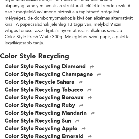
alapanyag, amely minimálisan strukturált felülettel rendelkezik. A
papír megfelelő volumene biztosítja a tapintható prégelési
mélységet, de dombornyomáshoz is kiválóan alkalmas alternatívát
kínál. A papírcsaládnak jelenleg 13 tagja van, melyből 9 szín
világos tónusú, azaz digitális nyomtatásra is alkalmas színalap.
Color Style Fresh White 300g: Melegfehér színű papír, a paletta
legvilágosabb tagja.
Color Style Recycling
Color Style Recycling Diamond
Color Style Recycling Champagne
Color Style Recycle Sahara
Color Style Recycling Tobacco
Color Style Recycling Boreaux
Color Style Recycling Ruby
Color Style Recycling Mandarin
Color Style Recycling Sun
Color Style Recycling Apple
Color Style Recycling Emerald