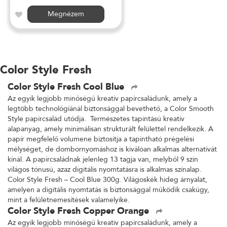
Megnézem
Color Style Fresh
Color Style Fresh Cool Blue
Az egyik legjobb minőségű kreatív papírcsaládunk, amely a
legtöbb technológiánál biztonsággal bevethető, a Color Smooth
Style papírcsalád utódja. Természetes tapintású kreatív
alapanyag, amely minimálisan strukturált felülettel rendelkezik. A
papír megfelelő volumene biztosítja a tapintható prégelési
mélységet, de dombornyomáshoz is kiválóan alkalmas alternatívát
kínál. A papírcsaládnak jelenleg 13 tagja van, melyből 9 szín
világos tónusú, azaz digitális nyomtatásra is alkalmas színalap.
Color Style Fresh – Cool Blue 300g. Világoskék hideg árnyalat,
amelyen a digitális nyomtatás is biztonsággal működik csakúgy,
mint a felületnemesítések valamelyike.
Color Style Fresh Copper Orange
Az egyik legjobb minőségű kreatív papírcsaládunk, amely a