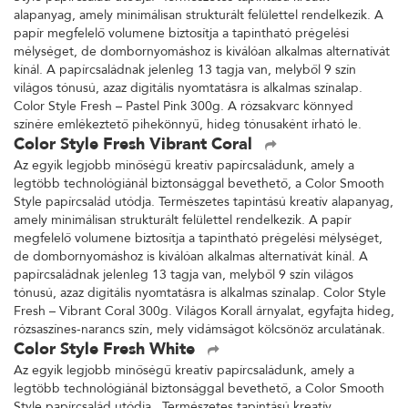
alapanyag, amely minimálisan strukturált felülettel rendelkezik. A
papír megfelelő volumene biztosítja a tapintható prégelési
mélységet, de dombornyomáshoz is kiválóan alkalmas alternatívát
kínál. A papírcsaládnak jelenleg 13 tagja van, melyből 9 szín
világos tónusú, azaz digitális nyomtatásra is alkalmas színalap.
Color Style Fresh – Pastel Pink 300g. A rózsakvarc könnyed
színére emlékeztető pihekönnyű, hideg tónusaként írható le.
Color Style Fresh Vibrant Coral
Az egyik legjobb minőségű kreatív papírcsaládunk, amely a
legtöbb technológiánál biztonsággal bevethető, a Color Smooth
Style papírcsalád utódja. Természetes tapintású kreatív alapanyag,
amely minimálisan strukturált felülettel rendelkezik. A papír
megfelelő volumene biztosítja a tapintható prégelési mélységet,
de dombornyomáshoz is kiválóan alkalmas alternatívát kínál. A
papírcsaládnak jelenleg 13 tagja van, melyből 9 szín világos
tónusú, azaz digitális nyomtatásra is alkalmas színalap. Color Style
Fresh – Vibrant Coral 300g. Világos Korall árnyalat, egyfajta hideg,
rózsaszínes-narancs szín, mely vidámságot kölcsönöz arculatának.
Color Style Fresh White
Az egyik legjobb minőségű kreatív papírcsaládunk, amely a
legtöbb technológiánál biztonsággal bevethető, a Color Smooth
Style papírcsalád utódja. Természetes tapintású kreatív