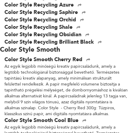
Color Style Recycling Azure
Color Style Recycling Saphire
Color Style Recycling Orchid
Color Style Recycling Shale
Color Style Recycling Obsidian
Color Style Recycling Brilliant Black
Color Style Smooth
Color Style Smooth Cherry Red
Az egyik legjobb minőségű kreatív papírcsaládunk, amely a
legtöbb technológiánál biztonsággal bevethető. Természetes
tapintású kreatív alapanyag, amely minimálisan strukturált
felülettel rendelkezik. A papír megfelelő volumene biztosítja a
tapintható prégelési mélységet, de dombornyomáshoz is kiválóan
alkalmas alternatívát kínál. A papírcsaládnak jelenleg 13 tagja van,
melyből 9 szín világos tónusú, azaz digitális nyomtatásra is
alkalmas színalap. Color Style - Cherry Red 300g: Tűzpiros,
klasszikus színű papír, ami digitális nyomtatásra alkalmas.
Color Style Smooth Cool Blue
Az egyik legjobb minőségű kreatív papírcsaládunk, amely a