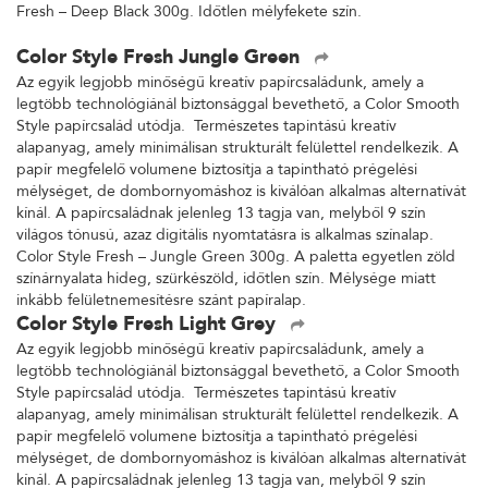
Fresh – Deep Black 300g. Időtlen mélyfekete szín.
Color Style Fresh Jungle Green
Az egyik legjobb minőségű kreatív papírcsaládunk, amely a
legtöbb technológiánál biztonsággal bevethető, a Color Smooth
Style papírcsalád utódja. Természetes tapintású kreatív
alapanyag, amely minimálisan strukturált felülettel rendelkezik. A
papír megfelelő volumene biztosítja a tapintható prégelési
mélységet, de dombornyomáshoz is kiválóan alkalmas alternatívát
kínál. A papírcsaládnak jelenleg 13 tagja van, melyből 9 szín
világos tónusú, azaz digitális nyomtatásra is alkalmas színalap.
Color Style Fresh – Jungle Green 300g. A paletta egyetlen zöld
színárnyalata hideg, szürkészöld, időtlen szín. Mélysége miatt
inkább felületnemesítésre szánt papíralap.
Color Style Fresh Light Grey
Az egyik legjobb minőségű kreatív papírcsaládunk, amely a
legtöbb technológiánál biztonsággal bevethető, a Color Smooth
Style papírcsalád utódja. Természetes tapintású kreatív
alapanyag, amely minimálisan strukturált felülettel rendelkezik. A
papír megfelelő volumene biztosítja a tapintható prégelési
mélységet, de dombornyomáshoz is kiválóan alkalmas alternatívát
kínál. A papírcsaládnak jelenleg 13 tagja van, melyből 9 szín