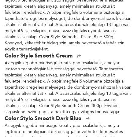
legtöbb technológiánál biztonsággal bevethető. Természetes
tapintású kreatív alapanyag, amely minimálisan strukturált
felülettel rendelkezik. A papír megfelelő volumene biztosítja a
tapintható prégelési mélységet, de dombornyomáshoz is kiválóan
alkalmas alternatívát kínál. A papírcsaládnak jelenleg 13 tagja van,
melyből 9 szín világos tónusú, azaz digitális nyomtatásra is
alkalmas színalap. Color Style Smooth – Pastel Blue 300g.
Könnyed, kékesfehér hideg szín, amely bevethető a fehér szín
egyik alternatívájaként.
Color Style Smooth Cream
Az egyik legjobb minőségű kreatív papírcsaládunk, amely a
legtöbb technológiánál biztonsággal bevethető. Természetes
tapintású kreatív alapanyag, amely minimálisan strukturált
felülettel rendelkezik. A papír megfelelő volumene biztosítja a
tapintható prégelési mélységet, de dombornyomáshoz is kiválóan
alkalmas alternatívát kínál. A papírcsaládnak jelenleg 13 tagja van,
melyből 9 szín világos tónusú, azaz digitális nyomtatásra is
alkalmas színalap. Color Style Smooth Cream 300g: Enyhén
sárgásfehér színű papír, a paletta egyik világos tónusú tagja.
Color Style Smooth Dark Blue
Az egyik legjobb minőségű kreatív papírcsaládunk, amely a
legtöbb technológiánál biztonsággal bevethető. Természetes