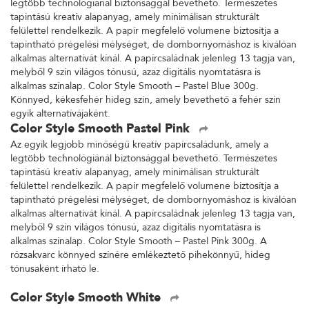
legtöbb technológiánál biztonsággal bevethető. Természetes
tapintású kreatív alapanyag, amely minimálisan strukturált
felülettel rendelkezik. A papír megfelelő volumene biztosítja a
tapintható prégelési mélységet, de dombornyomáshoz is kiválóan
alkalmas alternatívát kínál. A papírcsaládnak jelenleg 13 tagja van,
melyből 9 szín világos tónusú, azaz digitális nyomtatásra is
alkalmas színalap. Color Style Smooth – Pastel Blue 300g.
Könnyed, kékesfehér hideg szín, amely bevethető a fehér szín
egyik alternatívájaként.
Color Style Smooth Pastel Pink
Az egyik legjobb minőségű kreatív papírcsaládunk, amely a
legtöbb technológiánál biztonsággal bevethető. Természetes
tapintású kreatív alapanyag, amely minimálisan strukturált
felülettel rendelkezik. A papír megfelelő volumene biztosítja a
tapintható prégelési mélységet, de dombornyomáshoz is kiválóan
alkalmas alternatívát kínál. A papírcsaládnak jelenleg 13 tagja van,
melyből 9 szín világos tónusú, azaz digitális nyomtatásra is
alkalmas színalap. Color Style Smooth – Pastel Pink 300g. A
rózsakvarc könnyed színére emlékeztető pihekönnyű, hideg
tónusaként írható le.
Color Style Smooth White