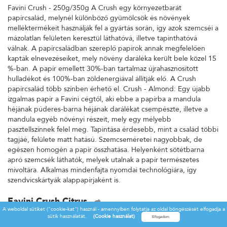
Favini Crush - 250g/350g A Crush egy környezetbarát
papírcsalád, melynél különböző gyümölcsök és növények
melléktermékeit használják fel a gyártás során, így azok szemcséi a
mázolatlan felületen keresztül láthatóvá, illetve tapinthatóvá
válnak. A papírcsaládban szereplő papírok annak megfelelően
kapták elnevezéseiket, mely növény daráléka került bele közel 15
%-ban. A papír emellett 30%-ban tartalmaz újrahasznosított
hulladékot és 100%-ban zöldenergiával állítják elő. A Crush
papírcsalád több színben érhető el. Crush - Almond: Egy újabb
izgalmas papír a Favini cégtől, aki ebbe a papírba a mandula
héjának púderes-barna héjának darálékat csempészte, illetve a
mandula egyéb növényi részeit, mely egy mélyebb
pasztellszínnek felel meg. Tapintása érdesebb, mint a család többi
tagjáé, felülete matt hatású. Szemcseméretei nagyobbak, de
egészen homogén a papír összhatása. Helyenként sötétbarna
apró szemcsék láthatók, melyek utalnak a papír természetes
mivoltára. Alkalmas mindenfajta nyomdai technológiára, így
szendvicskártyák alappapírjaként is.
Favini Crush Citrus
A weboldal sütiket ("cookie-kat") használ - amennyiben folytatja az oldal böngészését elfogadja a
Favini Crush - 250g/350g A Crush egy környezetbarát
sütik használatát.
(Cookie használat)
papírcsalád, melynél különböző gyümölcsök és növények