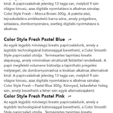
kínál. A papírcsaládnak jelenleg 13 tagja van, melyből 9 szín
világos tónusú, azaz digitális nyomtatásra is alkalmas színalap.
Color Style Fresh – Mocca Brown 300g. A paletta első,
tejcsokoládéra emlékeztető barna színe, amely prégelésre,
szitázásra, dombornyomásra, esetleg digitális nyomtatásra is
alkalmas.
Color Style Fresh Pastel Blue
Az egyik legjobb minőségű kreatív papírcsaládunk, amely a
legtöbb technológiánál biztonsággal bevethető, a Color Smooth
Style papírcsalád utódja. Természetes tapintású kreatív
alapanyag, amely minimálisan strukturált felülettel rendelkezik. A
papír megfelelő volumene biztosítja a tapintható prégelési
mélységet, de dombornyomáshoz is kiválóan alkalmas alternatívát
kínál. A papírcsaládnak jelenleg 13 tagja van, melyből 9 szín
világos tónusú, azaz digitális nyomtatásra is alkalmas színalap.
Color Style Fresh – Pastel Blue 300g. Könnyed, kékesfehér hideg
szín, amely bevethető a fehér szín egyik alternatívájaként.
Color Style Fresh Pastel Pink
Az egyik legjobb minőségű kreatív papírcsaládunk, amely a
legtöbb technológiánál biztonsággal bevethető, a Color Smooth
Style papírcsalád utódja. Természetes tapintású kreatív