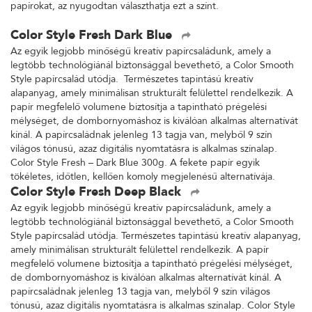
papírokat, az nyugodtan választhatja ezt a színt.
Color Style Fresh Dark Blue
Az egyik legjobb minőségű kreatív papírcsaládunk, amely a
legtöbb technológiánál biztonsággal bevethető, a Color Smooth
Style papírcsalád utódja. Természetes tapintású kreatív
alapanyag, amely minimálisan strukturált felülettel rendelkezik. A
papír megfelelő volumene biztosítja a tapintható prégelési
mélységet, de dombornyomáshoz is kiválóan alkalmas alternatívát
kínál. A papírcsaládnak jelenleg 13 tagja van, melyből 9 szín
világos tónusú, azaz digitális nyomtatásra is alkalmas színalap.
Color Style Fresh – Dark Blue 300g. A fekete papír egyik
tökéletes, időtlen, kellően komoly megjelenésű alternatívája.
Color Style Fresh Deep Black
Az egyik legjobb minőségű kreatív papírcsaládunk, amely a
legtöbb technológiánál biztonsággal bevethető, a Color Smooth
Style papírcsalád utódja. Természetes tapintású kreatív alapanyag,
amely minimálisan strukturált felülettel rendelkezik. A papír
megfelelő volumene biztosítja a tapintható prégelési mélységet,
de dombornyomáshoz is kiválóan alkalmas alternatívát kínál. A
papírcsaládnak jelenleg 13 tagja van, melyből 9 szín világos
tónusú, azaz digitális nyomtatásra is alkalmas színalap. Color Style