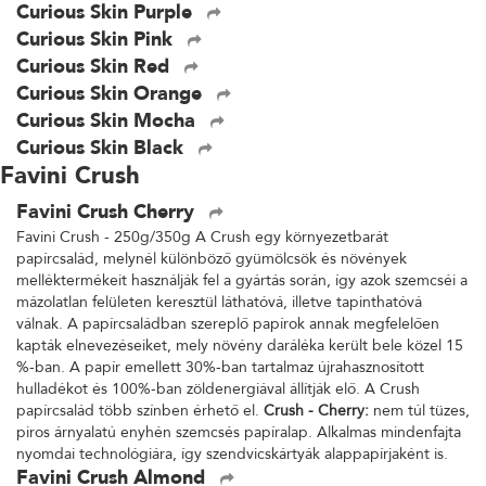
Curious Skin Purple
Curious Skin Pink
Curious Skin Red
Curious Skin Orange
Curious Skin Mocha
Curious Skin Black
Favini Crush
Favini Crush Cherry
Favini Crush - 250g/350g A Crush egy környezetbarát
papírcsalád, melynél különböző gyümölcsök és növények
melléktermékeit használják fel a gyártás során, így azok szemcséi a
mázolatlan felületen keresztül láthatóvá, illetve tapinthatóvá
válnak. A papírcsaládban szereplő papírok annak megfelelően
kapták elnevezéseiket, mely növény daráléka került bele közel 15
%-ban. A papír emellett 30%-ban tartalmaz újrahasznosított
hulladékot és 100%-ban zöldenergiával állítják elő. A Crush
papírcsalád több színben érhető el.
Crush - Cherry:
nem túl tüzes,
piros árnyalatú enyhén szemcsés papíralap. Alkalmas mindenfajta
nyomdai technológiára, így szendvicskártyák alappapírjaként is.
Favini Crush Almond