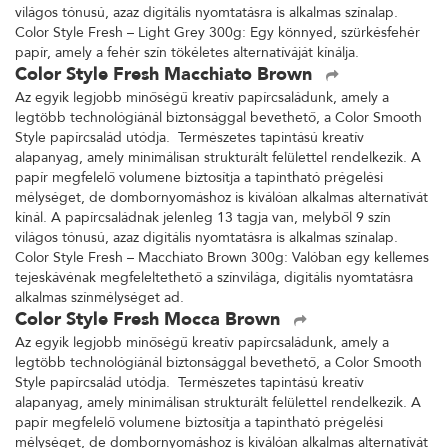
világos tónusú, azaz digitális nyomtatásra is alkalmas színalap.
Color Style Fresh – Light Grey 300g: Egy könnyed, szürkésfehér
papír, amely a fehér szín tökéletes alternatíváját kínálja.
Color Style Fresh Macchiato Brown
Az egyik legjobb minőségű kreatív papírcsaládunk, amely a
legtöbb technológiánál biztonsággal bevethető, a Color Smooth
Style papírcsalád utódja. Természetes tapintású kreatív
alapanyag, amely minimálisan strukturált felülettel rendelkezik. A
papír megfelelő volumene biztosítja a tapintható prégelési
mélységet, de dombornyomáshoz is kiválóan alkalmas alternatívát
kínál. A papírcsaládnak jelenleg 13 tagja van, melyből 9 szín
világos tónusú, azaz digitális nyomtatásra is alkalmas színalap.
Color Style Fresh – Macchiato Brown 300g: Valóban egy kellemes
tejeskávénak megfeleltethető a színvilága, digitális nyomtatásra
alkalmas színmélységet ad.
Color Style Fresh Mocca Brown
Az egyik legjobb minőségű kreatív papírcsaládunk, amely a
legtöbb technológiánál biztonsággal bevethető, a Color Smooth
Style papírcsalád utódja. Természetes tapintású kreatív
alapanyag, amely minimálisan strukturált felülettel rendelkezik. A
papír megfelelő volumene biztosítja a tapintható prégelési
mélységet, de dombornyomáshoz is kiválóan alkalmas alternatívát