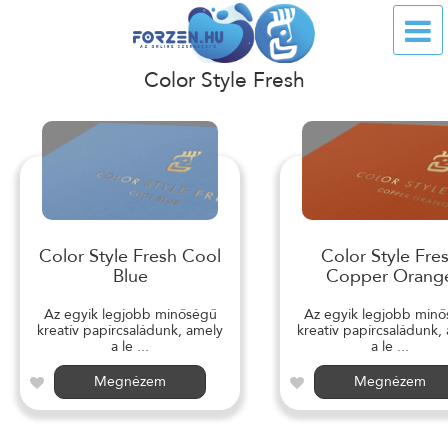
Color Style Fresh
Color Style Fresh Cool
Color Style Fre
Blue
Copper Orang
Az egyik legjobb minőségű
Az egyik legjobb min
kreatív papírcsaládunk, amely
kreatív papírcsaládunk,
a le ...
a le ...
Megnézem
Megnézem