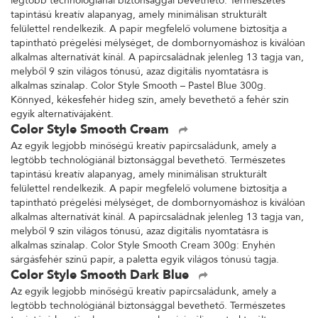
legtöbb technológiánál biztonsággal bevethető. Természetes
tapintású kreatív alapanyag, amely minimálisan strukturált
felülettel rendelkezik. A papír megfelelő volumene biztosítja a
tapintható prégelési mélységet, de dombornyomáshoz is kiválóan
alkalmas alternatívát kínál. A papírcsaládnak jelenleg 13 tagja van,
melyből 9 szín világos tónusú, azaz digitális nyomtatásra is
alkalmas színalap. Color Style Smooth – Pastel Blue 300g.
Könnyed, kékesfehér hideg szín, amely bevethető a fehér szín
egyik alternatívájaként.
Color Style Smooth Cream
Az egyik legjobb minőségű kreatív papírcsaládunk, amely a
legtöbb technológiánál biztonsággal bevethető. Természetes
tapintású kreatív alapanyag, amely minimálisan strukturált
felülettel rendelkezik. A papír megfelelő volumene biztosítja a
tapintható prégelési mélységet, de dombornyomáshoz is kiválóan
alkalmas alternatívát kínál. A papírcsaládnak jelenleg 13 tagja van,
melyből 9 szín világos tónusú, azaz digitális nyomtatásra is
alkalmas színalap. Color Style Smooth Cream 300g: Enyhén
sárgásfehér színű papír, a paletta egyik világos tónusú tagja.
Color Style Smooth Dark Blue
Az egyik legjobb minőségű kreatív papírcsaládunk, amely a
legtöbb technológiánál biztonsággal bevethető. Természetes