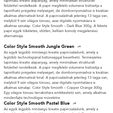
tapintású kreatív alapanyag, amely minimálisan strukturált
felülettel rendelkezik. A papír megfelelő volumene biztosítja a
tapintható prégelési mélységet, de dombornyomáshoz is kiválóan
alkalmas alternatívát kínál. A papírcsaládnak jelenleg 13 tagja van,
melyből 9 szín világos tónusú, azaz digitális nyomtatásra is
alkalmas színalap. Color Style Smooth – Dark Blue 300g. A fekete
papír egyik tökéletes, időtlen, kellően komoly megjelenésű
alternatívája.
Color Style Smooth Jungle Green
Az egyik legjobb minőségű kreatív papírcsaládunk, amely a
legtöbb technológiánál biztonsággal bevethető. Természetes
tapintású kreatív alapanyag, amely minimálisan strukturált
felülettel rendelkezik. A papír megfelelő volumene biztosítja a
tapintható prégelési mélységet, de dombornyomáshoz is kiválóan
alkalmas alternatívát kínál. A papírcsaládnak jelenleg 13 tagja van,
melyből 9 szín világos tónusú, azaz digitális nyomtatásra is
alkalmas színalap. Color Style Smooth – Copper Orange 300g.
Egy világos tónusú terrakottára emlékeztető szín, amely alkalmas
mindenfajta technológiai műveletre.
Color Style Smooth Pastel Blue
Az egyik legjobb minőségű kreatív papírcsaládunk, amely a