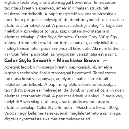
legtöbb technológiánál biztonsággal bevethető. Természetes
tapintású kreatív alapanyag, amely minimálisan strukturált
felülettel rendelkezik. A papír megfelelő volumene biztosítja a
tapintható prégelési mélységet, de dombornyomáshoz is kiválóan
alkalmas alternatívát kínál. A papírcsaládnak jelenleg 13 tagja van,
melyből 9 szín világos tónusú, azaz digitális nyomtatásra is
alkalmas színalap. Color Style Smooth– Cream Grey 300g: Egy
könnyed krémszürke színt hordozó alapanyag, amely inkább a
meleg tónusú fehér papír színéhez áll közelebb. Aki nem kedveli a
vakítóan fehér papírokat, az nyugodtan választhatja ezt a színt.
Color Style Smooth – Macchiato Brown
Az egyik legjobb minőségű kreatív papírcsaládunk, amely a
legtöbb technológiánál biztonsággal bevethető. Természetes
tapintású kreatív alapanyag, amely minimálisan strukturált
felülettel rendelkezik. A papír megfelelő volumene biztosítja a
tapintható prégelési mélységet, de dombornyomáshoz is kiválóan
alkalmas alternatívát kínál. A papírcsaládnak jelenleg 13 tagja van,
melyből 9 szín világos tónusú, azaz digitális nyomtatásra is
alkalmas színalap. Color Style Smooth – Macchiato Brown 300g:
Valóban egy kellemes tejeskávénak megfeleltethető a színvilága,
digitális nyomtatásra alkalmas színmélységet ad.