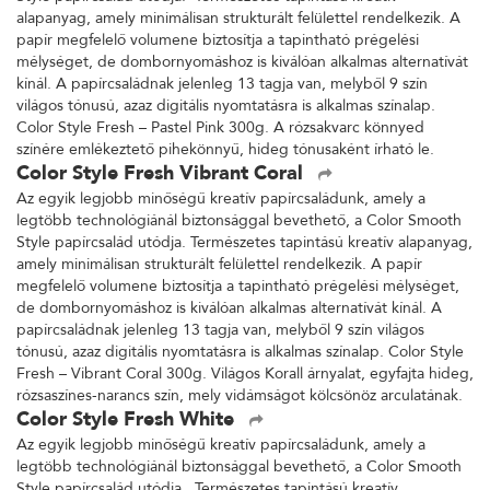
alapanyag, amely minimálisan strukturált felülettel rendelkezik. A
papír megfelelő volumene biztosítja a tapintható prégelési
mélységet, de dombornyomáshoz is kiválóan alkalmas alternatívát
kínál. A papírcsaládnak jelenleg 13 tagja van, melyből 9 szín
világos tónusú, azaz digitális nyomtatásra is alkalmas színalap.
Color Style Fresh – Pastel Pink 300g. A rózsakvarc könnyed
színére emlékeztető pihekönnyű, hideg tónusaként írható le.
Color Style Fresh Vibrant Coral
Az egyik legjobb minőségű kreatív papírcsaládunk, amely a
legtöbb technológiánál biztonsággal bevethető, a Color Smooth
Style papírcsalád utódja. Természetes tapintású kreatív alapanyag,
amely minimálisan strukturált felülettel rendelkezik. A papír
megfelelő volumene biztosítja a tapintható prégelési mélységet,
de dombornyomáshoz is kiválóan alkalmas alternatívát kínál. A
papírcsaládnak jelenleg 13 tagja van, melyből 9 szín világos
tónusú, azaz digitális nyomtatásra is alkalmas színalap. Color Style
Fresh – Vibrant Coral 300g. Világos Korall árnyalat, egyfajta hideg,
rózsaszínes-narancs szín, mely vidámságot kölcsönöz arculatának.
Color Style Fresh White
Az egyik legjobb minőségű kreatív papírcsaládunk, amely a
legtöbb technológiánál biztonsággal bevethető, a Color Smooth
Style papírcsalád utódja. Természetes tapintású kreatív