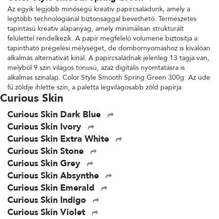
Az egyik legjobb minőségű kreatív papírcsaládunk, amely a
legtöbb technológiánál biztonsággal bevethető. Természetes
tapintású kreatív alapanyag, amely minimálisan strukturált
felülettel rendelkezik. A papír megfelelő volumene biztosítja a
tapintható prégelési mélységet, de dombornyomáshoz is kiválóan
alkalmas alternatívát kínál. A papírcsaládnak jelenleg 13 tagja van,
melyből 9 szín világos tónusú, azaz digitális nyomtatásra is
alkalmas színalap. Color Style Smooth Spring Green 300g: Az üde
fű zöldje ihlette szín, a paletta legvilágosabb zöld papírja.
Curious Skin
Curious Skin Dark Blue
Curious Skin Ivory
Curious Skin Extra White
Curious Skin Stone
Curious Skin Grey
Curious Skin Absynthe
Curious Skin Emerald
Curious Skin Indigo
Curious Skin Violet