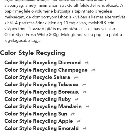
alapanyag, amely minimálisan strukturált felülettel rendelkezik. A
papír megfelelő volumene biztosítja a tapintható prégelési
mélységet, de dombornyomáshoz is kiválóan alkalmas alternatívát
kínál. A papírcsaládnak jelenleg 13 tagja van, melyből 9 szín
világos tónusú, azaz digitális nyomtatásra is alkalmas színalap.
Color Style Fresh White 300g: Melegfehér színű papír, a paletta
legvilágosabb tagja.
Color Style Recycling
Color Style Recycling Diamond
Color Style Recycling Champagne
Color Style Recycle Sahara
Color Style Recycling Tobacco
Color Style Recycling Boreaux
Color Style Recycling Ruby
Color Style Recycling Mandarin
Color Style Recycling Sun
Color Style Recycling Apple
Color Style Recycling Emerald