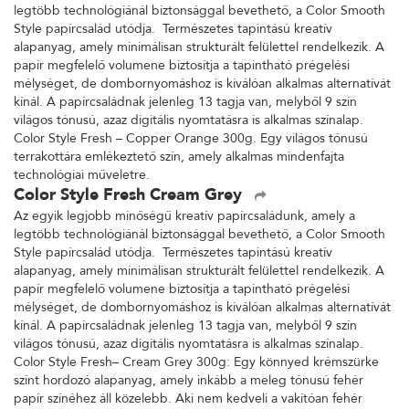
legtöbb technológiánál biztonsággal bevethető, a Color Smooth
Style papírcsalád utódja. Természetes tapintású kreatív
alapanyag, amely minimálisan strukturált felülettel rendelkezik. A
papír megfelelő volumene biztosítja a tapintható prégelési
mélységet, de dombornyomáshoz is kiválóan alkalmas alternatívát
kínál. A papírcsaládnak jelenleg 13 tagja van, melyből 9 szín
világos tónusú, azaz digitális nyomtatásra is alkalmas színalap.
Color Style Fresh – Copper Orange 300g. Egy világos tónusú
terrakottára emlékeztető szín, amely alkalmas mindenfajta
technológiai műveletre.
Color Style Fresh Cream Grey
Az egyik legjobb minőségű kreatív papírcsaládunk, amely a
legtöbb technológiánál biztonsággal bevethető, a Color Smooth
Style papírcsalád utódja. Természetes tapintású kreatív
alapanyag, amely minimálisan strukturált felülettel rendelkezik. A
papír megfelelő volumene biztosítja a tapintható prégelési
mélységet, de dombornyomáshoz is kiválóan alkalmas alternatívát
kínál. A papírcsaládnak jelenleg 13 tagja van, melyből 9 szín
világos tónusú, azaz digitális nyomtatásra is alkalmas színalap.
Color Style Fresh– Cream Grey 300g: Egy könnyed krémszürke
színt hordozó alapanyag, amely inkább a meleg tónusú fehér
papír színéhez áll közelebb. Aki nem kedveli a vakítóan fehér