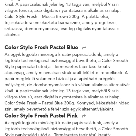
kínál. A papírcsaládnak jelenleg 13 tagja van, melyből 9 szín
világos tónusú, azaz digitális nyomtatásra is alkalmas színalap.
Color Style Fresh – Mocca Brown 300g. A paletta első,
tejcsokoládéra emlékeztető barna színe, amely prégelésre,
szitázásra, dombornyomásra, esetleg digitális nyomtatásra is
alkalmas.
Color Style Fresh Pastel Blue
Az egyik legjobb minőségű kreatív papírcsaládunk, amely a
legtöbb technológiánál biztonsággal bevethető, a Color Smooth
Style papírcsalád utódja. Természetes tapintású kreatív
alapanyag, amely minimálisan strukturált felülettel rendelkezik. A
papír megfelelő volumene biztosítja a tapintható prégelési
mélységet, de dombornyomáshoz is kiválóan alkalmas alternatívát
kínál. A papírcsaládnak jelenleg 13 tagja van, melyből 9 szín
világos tónusú, azaz digitális nyomtatásra is alkalmas színalap.
Color Style Fresh – Pastel Blue 300g. Könnyed, kékesfehér hideg
szín, amely bevethető a fehér szín egyik alternatívájaként.
Color Style Fresh Pastel Pink
Az egyik legjobb minőségű kreatív papírcsaládunk, amely a
legtöbb technológiánál biztonsággal bevethető, a Color Smooth
Style papírcsalád utódja. Természetes tapintású kreatív