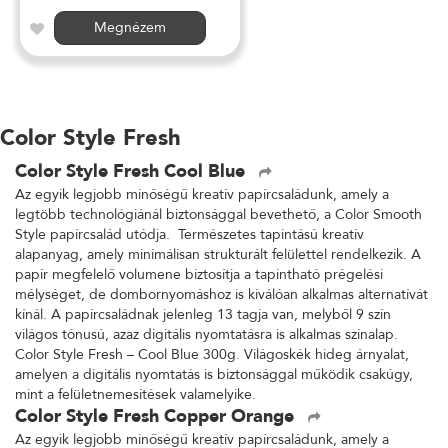
Megnézem
Color Style Fresh
Color Style Fresh Cool Blue
Az egyik legjobb minőségű kreatív papírcsaládunk, amely a
legtöbb technológiánál biztonsággal bevethető, a Color Smooth
Style papírcsalád utódja. Természetes tapintású kreatív
alapanyag, amely minimálisan strukturált felülettel rendelkezik. A
papír megfelelő volumene biztosítja a tapintható prégelési
mélységet, de dombornyomáshoz is kiválóan alkalmas alternatívát
kínál. A papírcsaládnak jelenleg 13 tagja van, melyből 9 szín
világos tónusú, azaz digitális nyomtatásra is alkalmas színalap.
Color Style Fresh – Cool Blue 300g. Világoskék hideg árnyalat,
amelyen a digitális nyomtatás is biztonsággal működik csakúgy,
mint a felületnemesítések valamelyike.
Color Style Fresh Copper Orange
Az egyik legjobb minőségű kreatív papírcsaládunk, amely a