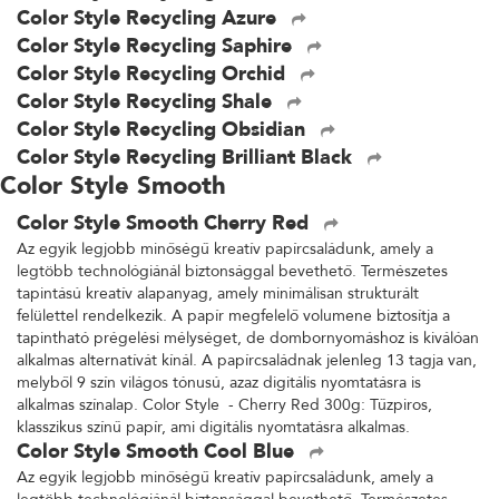
Color Style Recycling Azure
Color Style Recycling Saphire
Color Style Recycling Orchid
Color Style Recycling Shale
Color Style Recycling Obsidian
Color Style Recycling Brilliant Black
Color Style Smooth
Color Style Smooth Cherry Red
Az egyik legjobb minőségű kreatív papírcsaládunk, amely a
legtöbb technológiánál biztonsággal bevethető. Természetes
tapintású kreatív alapanyag, amely minimálisan strukturált
felülettel rendelkezik. A papír megfelelő volumene biztosítja a
tapintható prégelési mélységet, de dombornyomáshoz is kiválóan
alkalmas alternatívát kínál. A papírcsaládnak jelenleg 13 tagja van,
melyből 9 szín világos tónusú, azaz digitális nyomtatásra is
alkalmas színalap. Color Style - Cherry Red 300g: Tűzpiros,
klasszikus színű papír, ami digitális nyomtatásra alkalmas.
Color Style Smooth Cool Blue
Az egyik legjobb minőségű kreatív papírcsaládunk, amely a