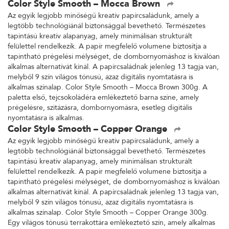
Color Style Smooth – Mocca Brown
Az egyik legjobb minőségű kreatív papírcsaládunk, amely a
legtöbb technológiánál biztonsággal bevethető. Természetes
tapintású kreatív alapanyag, amely minimálisan strukturált
felülettel rendelkezik. A papír megfelelő volumene biztosítja a
tapintható prégelési mélységet, de dombornyomáshoz is kiválóan
alkalmas alternatívát kínál. A papírcsaládnak jelenleg 13 tagja van,
melyből 9 szín világos tónusú, azaz digitális nyomtatásra is
alkalmas színalap. Color Style Smooth – Mocca Brown 300g. A
paletta első, tejcsokoládéra emlékeztető barna színe, amely
prégelésre, szitázásra, dombornyomásra, esetleg digitális
nyomtatásra is alkalmas.
Color Style Smooth – Copper Orange
Az egyik legjobb minőségű kreatív papírcsaládunk, amely a
legtöbb technológiánál biztonsággal bevethető. Természetes
tapintású kreatív alapanyag, amely minimálisan strukturált
felülettel rendelkezik. A papír megfelelő volumene biztosítja a
tapintható prégelési mélységet, de dombornyomáshoz is kiválóan
alkalmas alternatívát kínál. A papírcsaládnak jelenleg 13 tagja van,
melyből 9 szín világos tónusú, azaz digitális nyomtatásra is
alkalmas színalap. Color Style Smooth – Copper Orange 300g.
Egy világos tónusú terrakottára emlékeztető szín, amely alkalmas