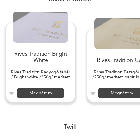
Rives Tradition Bright
White
Rives Tradition C
Rives Tradition Ragyogó fehér
Rives Tradition Pezsgő
/ Bright white /250g/ merített
/250g/ merített papír ihl
...
...
Megnézem
Megnézem
Twill