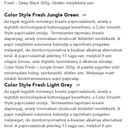
Fresh – Deep Black 300g. Időtlen mélyfekete szín.
Color Style Fresh Jungle Green
Az egyik legjobb minőségű kreatív papírcsaládunk, amely a
legtöbb technológiánál biztonsággal bevethető, a Color Smooth
Style papírcsalád utódja. Természetes tapintású kreatív
alapanyag, amely minimálisan strukturált felülettel rendelkezik. A
papír megfelelő volumene biztosítja a tapintható prégelési
mélységet, de dombornyomáshoz is kiválóan alkalmas alternatívát
kínál. A papírcsaládnak jelenleg 13 tagja van, melyből 9 szín
világos tónusú, azaz digitális nyomtatásra is alkalmas színalap.
Color Style Fresh – Jungle Green 300g. A paletta egyetlen zöld
színárnyalata hideg, szürkészöld, időtlen szín. Mélysége miatt
inkább felületnemesítésre szánt papíralap.
Color Style Fresh Light Grey
Az egyik legjobb minőségű kreatív papírcsaládunk, amely a
legtöbb technológiánál biztonsággal bevethető, a Color Smooth
Style papírcsalád utódja. Természetes tapintású kreatív
alapanyag, amely minimálisan strukturált felülettel rendelkezik. A
papír megfelelő volumene biztosítja a tapintható prégelési
mélységet, de dombornyomáshoz is kiválóan alkalmas alternatívát
kínál. A papírcsaládnak jelenleg 13 tagja van, melyből 9 szín