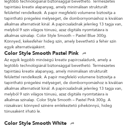
legtöbb technológiánál biztonsággal bevethető. Természetes
tapintású kreatív alapanyag, amely minimálisan strukturált
felülettel rendelkezik. A papír megfelelő volumene biztosítja a
tapintható prégelési mélységet, de dombornyomáshoz is kiválóan
alkalmas alternatívát kínál. A papírcsaládnak jelenleg 13 tagja van,
melyből 9 szín világos tónusú, azaz digitális nyomtatásra is
alkalmas színalap. Color Style Smooth – Pastel Blue 300g.
Könnyed, kékesfehér hideg szín, amely bevethető a fehér szín
egyik alternatívájaként.
Color Style Smooth Pastel Pink
Az egyik legjobb minőségű kreatív papírcsaládunk, amely a
legtöbb technológiánál biztonsággal bevethető. Természetes
tapintású kreatív alapanyag, amely minimálisan strukturált
felülettel rendelkezik. A papír megfelelő volumene biztosítja a
tapintható prégelési mélységet, de dombornyomáshoz is kiválóan
alkalmas alternatívát kínál. A papírcsaládnak jelenleg 13 tagja van,
melyből 9 szín világos tónusú, azaz digitális nyomtatásra is
alkalmas színalap. Color Style Smooth – Pastel Pink 300g. A
rózsakvarc könnyed színére emlékeztető pihekönnyű, hideg
tónusaként írható le.
Color Style Smooth White