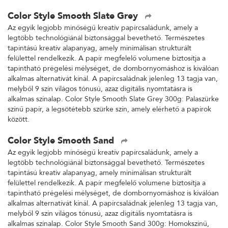
Color Style Smooth Slate Grey
Az egyik legjobb minőségű kreatív papírcsaládunk, amely a
legtöbb technológiánál biztonsággal bevethető. Természetes
tapintású kreatív alapanyag, amely minimálisan strukturált
felülettel rendelkezik. A papír megfelelő volumene biztosítja a
tapintható prégelési mélységet, de dombornyomáshoz is kiválóan
alkalmas alternatívát kínál. A papírcsaládnak jelenleg 13 tagja van,
melyből 9 szín világos tónusú, azaz digitális nyomtatásra is
alkalmas színalap. Color Style Smooth Slate Grey 300g: Palaszürke
színű papír, a legsötétebb szürke szín, amely elérhető a papírok
között.
Color Style Smooth Sand
Az egyik legjobb minőségű kreatív papírcsaládunk, amely a
legtöbb technológiánál biztonsággal bevethető. Természetes
tapintású kreatív alapanyag, amely minimálisan strukturált
felülettel rendelkezik. A papír megfelelő volumene biztosítja a
tapintható prégelési mélységet, de dombornyomáshoz is kiválóan
alkalmas alternatívát kínál. A papírcsaládnak jelenleg 13 tagja van,
melyből 9 szín világos tónusú, azaz digitális nyomtatásra is
alkalmas színalap. Color Style Smooth Sand 300g: Homokszínű,