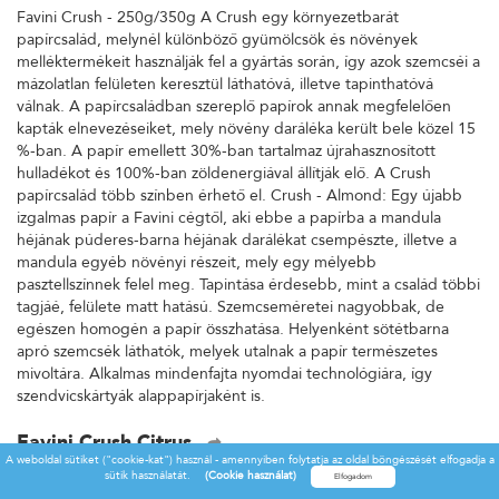
Favini Crush - 250g/350g A Crush egy környezetbarát
papírcsalád, melynél különböző gyümölcsök és növények
melléktermékeit használják fel a gyártás során, így azok szemcséi a
mázolatlan felületen keresztül láthatóvá, illetve tapinthatóvá
válnak. A papírcsaládban szereplő papírok annak megfelelően
kapták elnevezéseiket, mely növény daráléka került bele közel 15
%-ban. A papír emellett 30%-ban tartalmaz újrahasznosított
hulladékot és 100%-ban zöldenergiával állítják elő. A Crush
papírcsalád több színben érhető el. Crush - Almond: Egy újabb
izgalmas papír a Favini cégtől, aki ebbe a papírba a mandula
héjának púderes-barna héjának darálékat csempészte, illetve a
mandula egyéb növényi részeit, mely egy mélyebb
pasztellszínnek felel meg. Tapintása érdesebb, mint a család többi
tagjáé, felülete matt hatású. Szemcseméretei nagyobbak, de
egészen homogén a papír összhatása. Helyenként sötétbarna
apró szemcsék láthatók, melyek utalnak a papír természetes
mivoltára. Alkalmas mindenfajta nyomdai technológiára, így
szendvicskártyák alappapírjaként is.
Favini Crush Citrus
A weboldal sütiket ("cookie-kat") használ - amennyiben folytatja az oldal böngészését elfogadja a
Favini Crush - 250g/350g A Crush egy környezetbarát
sütik használatát.
(Cookie használat)
papírcsalád, melynél különböző gyümölcsök és növények