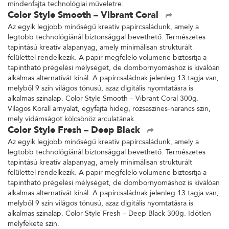
mindenfajta technológiai műveletre.
Color Style Smooth – Vibrant Coral
Az egyik legjobb minőségű kreatív papírcsaládunk, amely a
legtöbb technológiánál biztonsággal bevethető. Természetes
tapintású kreatív alapanyag, amely minimálisan strukturált
felülettel rendelkezik. A papír megfelelő volumene biztosítja a
tapintható prégelési mélységet, de dombornyomáshoz is kiválóan
alkalmas alternatívát kínál. A papírcsaládnak jelenleg 13 tagja van,
melyből 9 szín világos tónusú, azaz digitális nyomtatásra is
alkalmas színalap. Color Style Smooth – Vibrant Coral 300g.
Világos Korall árnyalat, egyfajta hideg, rózsaszínes-narancs szín,
mely vidámságot kölcsönöz arculatának.
Color Style Fresh – Deep Black
Az egyik legjobb minőségű kreatív papírcsaládunk, amely a
legtöbb technológiánál biztonsággal bevethető. Természetes
tapintású kreatív alapanyag, amely minimálisan strukturált
felülettel rendelkezik. A papír megfelelő volumene biztosítja a
tapintható prégelési mélységet, de dombornyomáshoz is kiválóan
alkalmas alternatívát kínál. A papírcsaládnak jelenleg 13 tagja van,
melyből 9 szín világos tónusú, azaz digitális nyomtatásra is
alkalmas színalap. Color Style Fresh – Deep Black 300g. Időtlen
mélyfekete szín.