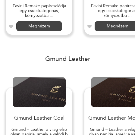
Favini Remake papírcsaládja
Favini Remake papírcsa
egy csúcskategóriás,
egy csúcskategóriá
környezetba ...
környezetba ...
Megnézem
Megnézem
Gmund Leather
Gmund Leather Coal
Gmund Leather M
Gmund – Leather a világ első
Gmund – Leather a vilá
olyan papírja, amely a valódi b
olyan papírja, amely a v