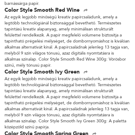
barnássárga papír.
Color Style Smooth Red Wine
Az egyik legjobb minőségű kreatív papírcsaládunk, amely a
legtöbb technológiánál biztonsággal bevethető. Természetes
tapintású kreatív alapanyag, amely minimálisan strukturált
felülettel rendelkezik. A papír megfelelő volumene biztosítja a
tapintható prégelési mélységet, de dombornyomáshoz is kiválóan
alkalmas alternatívát kínál. A papírcsaládnak jelenleg 13 tagja van,
melyből 9 szín világos tónusú, azaz digitális nyomtatásra is
alkalmas színalap. Color Style Smooth Red Wine 300g: Vörösbor
színű, mély tónusú papír.
Color Style Smooth Ivy Green
Az egyik legjobb minőségű kreatív papírcsaládunk, amely a
legtöbb technológiánál biztonsággal bevethető. Természetes
tapintású kreatív alapanyag, amely minimálisan strukturált
felülettel rendelkezik. A papír megfelelő volumene biztosítja a
tapintható prégelési mélységet, de dombornyomáshoz is kiválóan
alkalmas alternatívát kínál. A papírcsaládnak jelenleg 13 tagja van,
melyből 9 szín világos tónusú, azaz digitális nyomtatásra is
alkalmas színalap. Color Style Smooth Ivy Green 300g: A paletta
középzöld színű papírja.
Color Style Smooth Spring Green