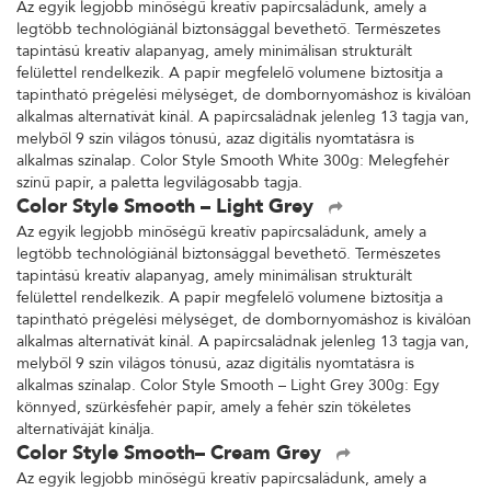
Az egyik legjobb minőségű kreatív papírcsaládunk, amely a
legtöbb technológiánál biztonsággal bevethető. Természetes
tapintású kreatív alapanyag, amely minimálisan strukturált
felülettel rendelkezik. A papír megfelelő volumene biztosítja a
tapintható prégelési mélységet, de dombornyomáshoz is kiválóan
alkalmas alternatívát kínál. A papírcsaládnak jelenleg 13 tagja van,
melyből 9 szín világos tónusú, azaz digitális nyomtatásra is
alkalmas színalap. Color Style Smooth White 300g: Melegfehér
színű papír, a paletta legvilágosabb tagja.
Color Style Smooth – Light Grey
Az egyik legjobb minőségű kreatív papírcsaládunk, amely a
legtöbb technológiánál biztonsággal bevethető. Természetes
tapintású kreatív alapanyag, amely minimálisan strukturált
felülettel rendelkezik. A papír megfelelő volumene biztosítja a
tapintható prégelési mélységet, de dombornyomáshoz is kiválóan
alkalmas alternatívát kínál. A papírcsaládnak jelenleg 13 tagja van,
melyből 9 szín világos tónusú, azaz digitális nyomtatásra is
alkalmas színalap. Color Style Smooth – Light Grey 300g: Egy
könnyed, szürkésfehér papír, amely a fehér szín tökéletes
alternatíváját kínálja.
Color Style Smooth– Cream Grey
Az egyik legjobb minőségű kreatív papírcsaládunk, amely a