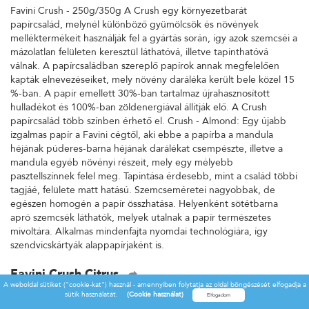
Favini Crush - 250g/350g A Crush egy környezetbarát
papírcsalád, melynél különböző gyümölcsök és növények
melléktermékeit használják fel a gyártás során, így azok szemcséi a
mázolatlan felületen keresztül láthatóvá, illetve tapinthatóvá
válnak. A papírcsaládban szereplő papírok annak megfelelően
kapták elnevezéseiket, mely növény daráléka került bele közel 15
%-ban. A papír emellett 30%-ban tartalmaz újrahasznosított
hulladékot és 100%-ban zöldenergiával állítják elő. A Crush
papírcsalád több színben érhető el. Crush - Almond: Egy újabb
izgalmas papír a Favini cégtől, aki ebbe a papírba a mandula
héjának púderes-barna héjának darálékat csempészte, illetve a
mandula egyéb növényi részeit, mely egy mélyebb
pasztellszínnek felel meg. Tapintása érdesebb, mint a család többi
tagjáé, felülete matt hatású. Szemcseméretei nagyobbak, de
egészen homogén a papír összhatása. Helyenként sötétbarna
apró szemcsék láthatók, melyek utalnak a papír természetes
mivoltára. Alkalmas mindenfajta nyomdai technológiára, így
szendvicskártyák alappapírjaként is.
Favini Crush Citrus
A weboldal sütiket ("cookie-kat") használ - amennyiben folytatja az oldal böngészését elfogadja a
Favini Crush - 250g/350g A Crush egy környezetbarát
sütik használatát.
(Cookie használat)
papírcsalád, melynél különböző gyümölcsök és növények