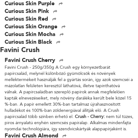
Curious Skin Purple
Curious Skin Pink
Curious Skin Red
Curious Skin Orange
Curious Skin Mocha
Curious Skin Black
Favini Crush
Favini Crush Cherry
Favini Crush - 250g/350g A Crush egy környezetbarát
papírcsalád, melynél különböző gyümölcsök és növények
melléktermékeit használják fel a gyártás során, így azok szemcséi a
mázolatlan felületen keresztül láthatóvá, illetve tapinthatóvá
válnak. A papírcsaládban szereplő papírok annak megfelelően
kapták elnevezéseiket, mely növény daráléka került bele közel 15
%-ban. A papír emellett 30%-ban tartalmaz újrahasznosított
hulladékot és 100%-ban zöldenergiával állítják elő. A Crush
papírcsalád több színben érhető el.
Crush - Cherry:
nem túl tüzes,
piros árnyalatú enyhén szemcsés papíralap. Alkalmas mindenfajta
nyomdai technológiára, így szendvicskártyák alappapírjaként is.
Favini Crush Almond