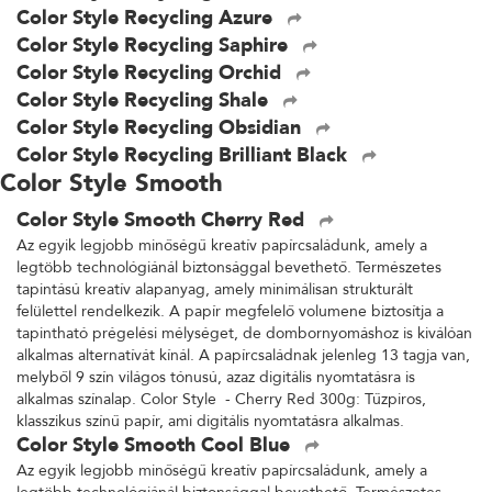
Color Style Recycling Azure
Color Style Recycling Saphire
Color Style Recycling Orchid
Color Style Recycling Shale
Color Style Recycling Obsidian
Color Style Recycling Brilliant Black
Color Style Smooth
Color Style Smooth Cherry Red
Az egyik legjobb minőségű kreatív papírcsaládunk, amely a
legtöbb technológiánál biztonsággal bevethető. Természetes
tapintású kreatív alapanyag, amely minimálisan strukturált
felülettel rendelkezik. A papír megfelelő volumene biztosítja a
tapintható prégelési mélységet, de dombornyomáshoz is kiválóan
alkalmas alternatívát kínál. A papírcsaládnak jelenleg 13 tagja van,
melyből 9 szín világos tónusú, azaz digitális nyomtatásra is
alkalmas színalap. Color Style - Cherry Red 300g: Tűzpiros,
klasszikus színű papír, ami digitális nyomtatásra alkalmas.
Color Style Smooth Cool Blue
Az egyik legjobb minőségű kreatív papírcsaládunk, amely a