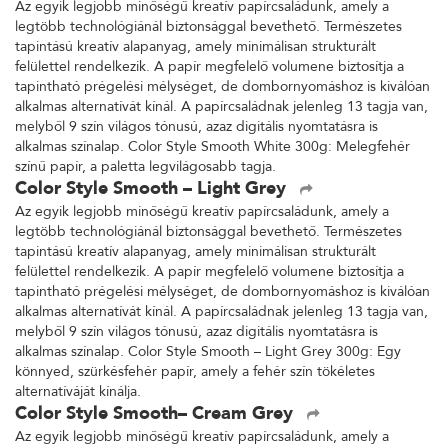
Az egyik legjobb minőségű kreatív papírcsaládunk, amely a
legtöbb technológiánál biztonsággal bevethető. Természetes
tapintású kreatív alapanyag, amely minimálisan strukturált
felülettel rendelkezik. A papír megfelelő volumene biztosítja a
tapintható prégelési mélységet, de dombornyomáshoz is kiválóan
alkalmas alternatívát kínál. A papírcsaládnak jelenleg 13 tagja van,
melyből 9 szín világos tónusú, azaz digitális nyomtatásra is
alkalmas színalap. Color Style Smooth White 300g: Melegfehér
színű papír, a paletta legvilágosabb tagja.
Color Style Smooth – Light Grey
Az egyik legjobb minőségű kreatív papírcsaládunk, amely a
legtöbb technológiánál biztonsággal bevethető. Természetes
tapintású kreatív alapanyag, amely minimálisan strukturált
felülettel rendelkezik. A papír megfelelő volumene biztosítja a
tapintható prégelési mélységet, de dombornyomáshoz is kiválóan
alkalmas alternatívát kínál. A papírcsaládnak jelenleg 13 tagja van,
melyből 9 szín világos tónusú, azaz digitális nyomtatásra is
alkalmas színalap. Color Style Smooth – Light Grey 300g: Egy
könnyed, szürkésfehér papír, amely a fehér szín tökéletes
alternatíváját kínálja.
Color Style Smooth– Cream Grey
Az egyik legjobb minőségű kreatív papírcsaládunk, amely a