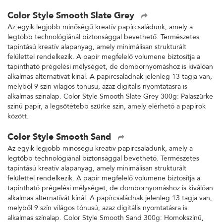
Color Style Smooth Slate Grey
Az egyik legjobb minőségű kreatív papírcsaládunk, amely a
legtöbb technológiánál biztonsággal bevethető. Természetes
tapintású kreatív alapanyag, amely minimálisan strukturált
felülettel rendelkezik. A papír megfelelő volumene biztosítja a
tapintható prégelési mélységet, de dombornyomáshoz is kiválóan
alkalmas alternatívát kínál. A papírcsaládnak jelenleg 13 tagja van,
melyből 9 szín világos tónusú, azaz digitális nyomtatásra is
alkalmas színalap. Color Style Smooth Slate Grey 300g: Palaszürke
színű papír, a legsötétebb szürke szín, amely elérhető a papírok
között.
Color Style Smooth Sand
Az egyik legjobb minőségű kreatív papírcsaládunk, amely a
legtöbb technológiánál biztonsággal bevethető. Természetes
tapintású kreatív alapanyag, amely minimálisan strukturált
felülettel rendelkezik. A papír megfelelő volumene biztosítja a
tapintható prégelési mélységet, de dombornyomáshoz is kiválóan
alkalmas alternatívát kínál. A papírcsaládnak jelenleg 13 tagja van,
melyből 9 szín világos tónusú, azaz digitális nyomtatásra is
alkalmas színalap. Color Style Smooth Sand 300g: Homokszínű,