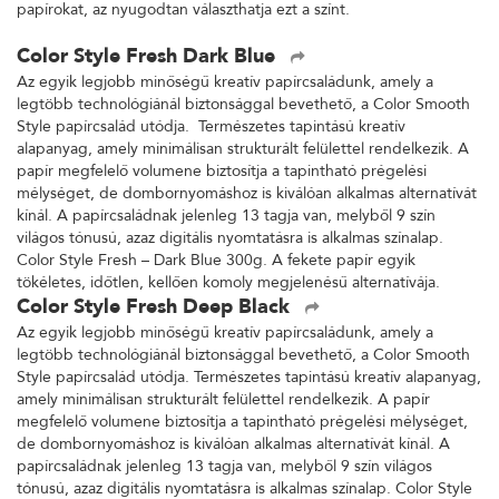
papírokat, az nyugodtan választhatja ezt a színt.
Color Style Fresh Dark Blue
Az egyik legjobb minőségű kreatív papírcsaládunk, amely a
legtöbb technológiánál biztonsággal bevethető, a Color Smooth
Style papírcsalád utódja. Természetes tapintású kreatív
alapanyag, amely minimálisan strukturált felülettel rendelkezik. A
papír megfelelő volumene biztosítja a tapintható prégelési
mélységet, de dombornyomáshoz is kiválóan alkalmas alternatívát
kínál. A papírcsaládnak jelenleg 13 tagja van, melyből 9 szín
világos tónusú, azaz digitális nyomtatásra is alkalmas színalap.
Color Style Fresh – Dark Blue 300g. A fekete papír egyik
tökéletes, időtlen, kellően komoly megjelenésű alternatívája.
Color Style Fresh Deep Black
Az egyik legjobb minőségű kreatív papírcsaládunk, amely a
legtöbb technológiánál biztonsággal bevethető, a Color Smooth
Style papírcsalád utódja. Természetes tapintású kreatív alapanyag,
amely minimálisan strukturált felülettel rendelkezik. A papír
megfelelő volumene biztosítja a tapintható prégelési mélységet,
de dombornyomáshoz is kiválóan alkalmas alternatívát kínál. A
papírcsaládnak jelenleg 13 tagja van, melyből 9 szín világos
tónusú, azaz digitális nyomtatásra is alkalmas színalap. Color Style