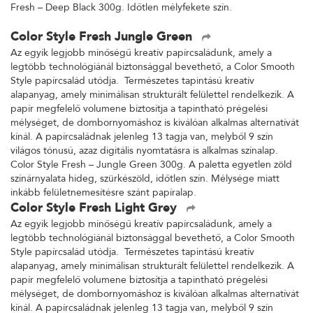
Fresh – Deep Black 300g. Időtlen mélyfekete szín.
Color Style Fresh Jungle Green
Az egyik legjobb minőségű kreatív papírcsaládunk, amely a
legtöbb technológiánál biztonsággal bevethető, a Color Smooth
Style papírcsalád utódja. Természetes tapintású kreatív
alapanyag, amely minimálisan strukturált felülettel rendelkezik. A
papír megfelelő volumene biztosítja a tapintható prégelési
mélységet, de dombornyomáshoz is kiválóan alkalmas alternatívát
kínál. A papírcsaládnak jelenleg 13 tagja van, melyből 9 szín
világos tónusú, azaz digitális nyomtatásra is alkalmas színalap.
Color Style Fresh – Jungle Green 300g. A paletta egyetlen zöld
színárnyalata hideg, szürkészöld, időtlen szín. Mélysége miatt
inkább felületnemesítésre szánt papíralap.
Color Style Fresh Light Grey
Az egyik legjobb minőségű kreatív papírcsaládunk, amely a
legtöbb technológiánál biztonsággal bevethető, a Color Smooth
Style papírcsalád utódja. Természetes tapintású kreatív
alapanyag, amely minimálisan strukturált felülettel rendelkezik. A
papír megfelelő volumene biztosítja a tapintható prégelési
mélységet, de dombornyomáshoz is kiválóan alkalmas alternatívát
kínál. A papírcsaládnak jelenleg 13 tagja van, melyből 9 szín