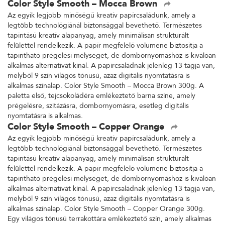
Color Style Smooth – Mocca Brown
Az egyik legjobb minőségű kreatív papírcsaládunk, amely a
legtöbb technológiánál biztonsággal bevethető. Természetes
tapintású kreatív alapanyag, amely minimálisan strukturált
felülettel rendelkezik. A papír megfelelő volumene biztosítja a
tapintható prégelési mélységet, de dombornyomáshoz is kiválóan
alkalmas alternatívát kínál. A papírcsaládnak jelenleg 13 tagja van,
melyből 9 szín világos tónusú, azaz digitális nyomtatásra is
alkalmas színalap. Color Style Smooth – Mocca Brown 300g. A
paletta első, tejcsokoládéra emlékeztető barna színe, amely
prégelésre, szitázásra, dombornyomásra, esetleg digitális
nyomtatásra is alkalmas.
Color Style Smooth – Copper Orange
Az egyik legjobb minőségű kreatív papírcsaládunk, amely a
legtöbb technológiánál biztonsággal bevethető. Természetes
tapintású kreatív alapanyag, amely minimálisan strukturált
felülettel rendelkezik. A papír megfelelő volumene biztosítja a
tapintható prégelési mélységet, de dombornyomáshoz is kiválóan
alkalmas alternatívát kínál. A papírcsaládnak jelenleg 13 tagja van,
melyből 9 szín világos tónusú, azaz digitális nyomtatásra is
alkalmas színalap. Color Style Smooth – Copper Orange 300g.
Egy világos tónusú terrakottára emlékeztető szín, amely alkalmas