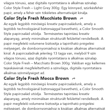
világos tónusú, azaz digitális nyomtatásra is alkalmas színalap.
Color Style Fresh – Light Grey 300g: Egy könnyed, szürkésfehér
papír, amely a fehér szín tökéletes alternatíváját kínálja.
Color Style Fresh Macchiato Brown
Az egyik legjobb minőségű kreatív papírcsaládunk, amely a
legtöbb technológiánál biztonsággal bevethető, a Color Smooth
Style papírcsalád utódja. Természetes tapintású kreatív
alapanyag, amely minimálisan strukturált felülettel rendelkezik. A
papír megfelelő volumene biztosítja a tapintható prégelési
mélységet, de dombornyomáshoz is kiválóan alkalmas alternatívát
kínál. A papírcsaládnak jelenleg 13 tagja van, melyből 9 szín
világos tónusú, azaz digitális nyomtatásra is alkalmas színalap.
Color Style Fresh – Macchiato Brown 300g: Valóban egy kellemes
tejeskávénak megfeleltethető a színvilága, digitális nyomtatásra
alkalmas színmélységet ad.
Color Style Fresh Mocca Brown
Az egyik legjobb minőségű kreatív papírcsaládunk, amely a
legtöbb technológiánál biztonsággal bevethető, a Color Smooth
Style papírcsalád utódja. Természetes tapintású kreatív
alapanyag, amely minimálisan strukturált felülettel rendelkezik. A
papír megfelelő volumene biztosítja a tapintható prégelési
mélységet, de dombornyomáshoz is kiválóan alkalmas alternatívát