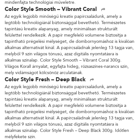
mindenfajta technológiai műveletre.
Color Style Smooth – Vibrant Coral
Az egyik legjobb minőségű kreatív papírcsaládunk, amely a
legtöbb technológiánál biztonsággal bevethető. Természetes
tapintású kreatív alapanyag, amely minimálisan strukturált
felülettel rendelkezik. A papír megfelelő volumene biztosítja a
tapintható prégelési mélységet, de dombornyomáshoz is kiválóan
alkalmas alternatívát kínál. A papírcsaládnak jelenleg 13 tagja van,
melyből 9 szín világos tónusú, azaz digitális nyomtatásra is
alkalmas színalap. Color Style Smooth – Vibrant Coral 300g.
Világos Korall árnyalat, egyfajta hideg, rózsaszínes-narancs szín,
mely vidámságot kölcsönöz arculatának.
Color Style Fresh – Deep Black
Az egyik legjobb minőségű kreatív papírcsaládunk, amely a
legtöbb technológiánál biztonsággal bevethető. Természetes
tapintású kreatív alapanyag, amely minimálisan strukturált
felülettel rendelkezik. A papír megfelelő volumene biztosítja a
tapintható prégelési mélységet, de dombornyomáshoz is kiválóan
alkalmas alternatívát kínál. A papírcsaládnak jelenleg 13 tagja van,
melyből 9 szín világos tónusú, azaz digitális nyomtatásra is
alkalmas színalap. Color Style Fresh – Deep Black 300g. Időtlen
mélyfekete szín.