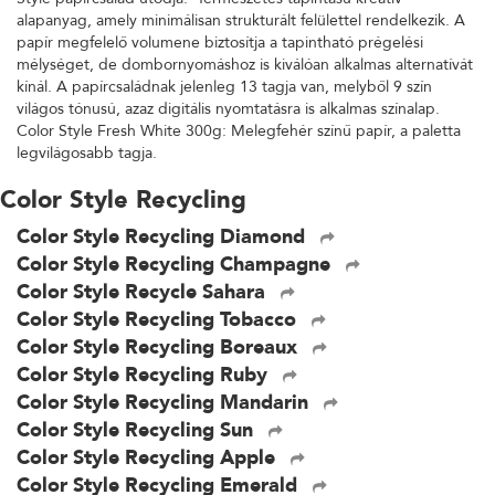
alapanyag, amely minimálisan strukturált felülettel rendelkezik. A
papír megfelelő volumene biztosítja a tapintható prégelési
mélységet, de dombornyomáshoz is kiválóan alkalmas alternatívát
kínál. A papírcsaládnak jelenleg 13 tagja van, melyből 9 szín
világos tónusú, azaz digitális nyomtatásra is alkalmas színalap.
Color Style Fresh White 300g: Melegfehér színű papír, a paletta
legvilágosabb tagja.
Color Style Recycling
Color Style Recycling Diamond
Color Style Recycling Champagne
Color Style Recycle Sahara
Color Style Recycling Tobacco
Color Style Recycling Boreaux
Color Style Recycling Ruby
Color Style Recycling Mandarin
Color Style Recycling Sun
Color Style Recycling Apple
Color Style Recycling Emerald