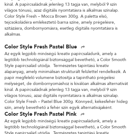
kínál. A papírcsaládnak jelenleg 13 tagja van, melyből 9 szín
világos tónusú, azaz digitális nyomtatásra is alkalmas színalap.
Color Style Fresh – Mocca Brown 300g. A paletta első,
tejcsokoládéra emlékeztető barna színe, amely prégelésre,
szitázásra, dombornyomásra, esetleg digitális nyomtatásra is
alkalmas.
Color Style Fresh Pastel Blue
Az egyik legjobb minőségű kreatív papírcsaládunk, amely a
legtöbb technológiánál biztonsággal bevethető, a Color Smooth
Style papírcsalád utódja. Természetes tapintású kreatív
alapanyag, amely minimálisan strukturált felülettel rendelkezik. A
papír megfelelő volumene biztosítja a tapintható prégelési
mélységet, de dombornyomáshoz is kiválóan alkalmas alternatívát
kínál. A papírcsaládnak jelenleg 13 tagja van, melyből 9 szín
világos tónusú, azaz digitális nyomtatásra is alkalmas színalap.
Color Style Fresh – Pastel Blue 300g. Könnyed, kékesfehér hideg
szín, amely bevethető a fehér szín egyik alternatívájaként.
Color Style Fresh Pastel Pink
Az egyik legjobb minőségű kreatív papírcsaládunk, amely a
legtöbb technológiánál biztonsággal bevethető, a Color Smooth
Style papírcsalád utódja. Természetes tapintású kreatív