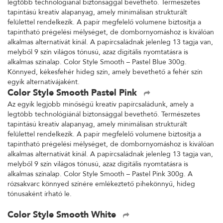
legtöbb technológiánál biztonsággal bevethető. Természetes
tapintású kreatív alapanyag, amely minimálisan strukturált
felülettel rendelkezik. A papír megfelelő volumene biztosítja a
tapintható prégelési mélységet, de dombornyomáshoz is kiválóan
alkalmas alternatívát kínál. A papírcsaládnak jelenleg 13 tagja van,
melyből 9 szín világos tónusú, azaz digitális nyomtatásra is
alkalmas színalap. Color Style Smooth – Pastel Blue 300g.
Könnyed, kékesfehér hideg szín, amely bevethető a fehér szín
egyik alternatívájaként.
Color Style Smooth Pastel Pink
Az egyik legjobb minőségű kreatív papírcsaládunk, amely a
legtöbb technológiánál biztonsággal bevethető. Természetes
tapintású kreatív alapanyag, amely minimálisan strukturált
felülettel rendelkezik. A papír megfelelő volumene biztosítja a
tapintható prégelési mélységet, de dombornyomáshoz is kiválóan
alkalmas alternatívát kínál. A papírcsaládnak jelenleg 13 tagja van,
melyből 9 szín világos tónusú, azaz digitális nyomtatásra is
alkalmas színalap. Color Style Smooth – Pastel Pink 300g. A
rózsakvarc könnyed színére emlékeztető pihekönnyű, hideg
tónusaként írható le.
Color Style Smooth White