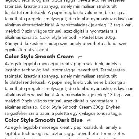
legtöbb technológiánál biztonsággal bevethető. Természetes
tapintású kreatív alapanyag, amely minimálisan strukturált
felülettel rendelkezik. A papír megfelelő volumene biztosítja a
tapintható prégelési mélységet, de dombornyomáshoz is kiválóan
alkalmas alternatívát kínál. A papírcsaládnak jelenleg 13 tagja van,
melyből 9 szín világos tónusú, azaz digitális nyomtatásra is
alkalmas színalap. Color Style Smooth – Pastel Blue 300g.
Könnyed, kékesfehér hideg szín, amely bevethető a fehér szín
egyik alternatívájaként.
Color Style Smooth Cream
Az egyik legjobb minőségű kreatív papírcsaládunk, amely a
legtöbb technológiánál biztonsággal bevethető. Természetes
tapintású kreatív alapanyag, amely minimálisan strukturált
felülettel rendelkezik. A papír megfelelő volumene biztosítja a
tapintható prégelési mélységet, de dombornyomáshoz is kiválóan
alkalmas alternatívát kínál. A papírcsaládnak jelenleg 13 tagja van,
melyből 9 szín világos tónusú, azaz digitális nyomtatásra is
alkalmas színalap. Color Style Smooth Cream 300g: Enyhén
sárgásfehér színű papír, a paletta egyik világos tónusú tagja.
Color Style Smooth Dark Blue
Az egyik legjobb minőségű kreatív papírcsaládunk, amely a
legtöbb technológiánál biztonsággal bevethető. Természetes