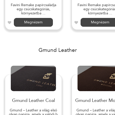
Favini Remake papírcsaládja
Favini Remake papírcsa
egy csúcskategóriás,
egy csúcskategóriá
környezetba ...
környezetba ...
Megnézem
Megnézem
Gmund Leather
Gmund Leather Coal
Gmund Leather M
Gmund – Leather a világ első
Gmund – Leather a vilá
olyan papírja, amely a valódi b
olyan papírja, amely a v