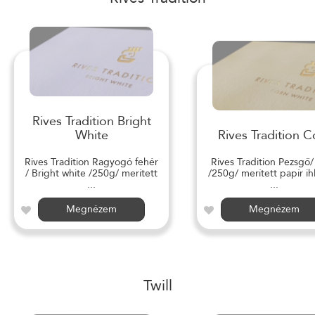
Rives Tradition Bright
White
Rives Tradition C
Rives Tradition Ragyogó fehér
Rives Tradition Pezsgő
/ Bright white /250g/ merített
/250g/ merített papír ihl
...
...
Megnézem
Megnézem
Twill