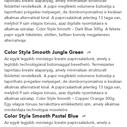
tapintású kreatív alapanyag, amely minimálisan strukturált
felülettel rendelkezik. A papír megfelelő volumene biztosítja a
tapintható prégelési mélységet, de dombornyomáshoz is kiválóan
alkalmas alternatívát kínál. A papírcsaládnak jelenleg 13 tagja van,
melyből 9 szín világos tónusú, azaz digitális nyomtatásra is
alkalmas színalap. Color Style Smooth – Dark Blue 300g. A fekete
papír egyik tökéletes, időtlen, kellően komoly megjelenésű
alternatívája.
Color Style Smooth Jungle Green
Az egyik legjobb minőségű kreatív papírcsaládunk, amely a
legtöbb technológiánál biztonsággal bevethető. Természetes
tapintású kreatív alapanyag, amely minimálisan strukturált
felülettel rendelkezik. A papír megfelelő volumene biztosítja a
tapintható prégelési mélységet, de dombornyomáshoz is kiválóan
alkalmas alternatívát kínál. A papírcsaládnak jelenleg 13 tagja van,
melyből 9 szín világos tónusú, azaz digitális nyomtatásra is
alkalmas színalap. Color Style Smooth – Copper Orange 300g.
Egy világos tónusú terrakottára emlékeztető szín, amely alkalmas
mindenfajta technológiai műveletre.
Color Style Smooth Pastel Blue
Az egyik legjobb minőségű kreatív papírcsaládunk, amely a