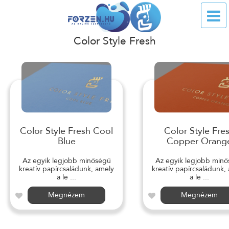
Color Style Fresh
Color Style Fresh Cool
Color Style Fre
Blue
Copper Orang
Az egyik legjobb minőségű
Az egyik legjobb min
kreatív papírcsaládunk, amely
kreatív papírcsaládunk,
a le ...
a le ...
Megnézem
Megnézem