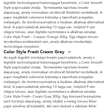
legtöbb technológiánál biztonsággal bevethető, a Color Smooth
Style papírcsalád utódja. Természetes tapintású kreatív
alapanyag, amely minimálisan strukturált felülettel rendelkezik. A
papír megfelelő volumene biztosítja a tapintható prégelési
mélységet, de dombornyomáshoz is kiválóan alkalmas alternatívát
kínál. A papírcsaládnak jelenleg 13 tagja van, melyből 9 szín
világos tónusú, azaz digitális nyomtatásra is alkalmas színalap.
Color Style Fresh – Copper Orange 300g. Egy világos tónusú
terrakottára emlékeztető szín, amely alkalmas mindenfajta
technológiai műveletre.
Color Style Fresh Cream Grey
Az egyik legjobb minőségű kreatív papírcsaládunk, amely a
legtöbb technológiánál biztonsággal bevethető, a Color Smooth
Style papírcsalád utódja. Természetes tapintású kreatív
alapanyag, amely minimálisan strukturált felülettel rendelkezik. A
papír megfelelő volumene biztosítja a tapintható prégelési
mélységet, de dombornyomáshoz is kiválóan alkalmas alternatívát
kínál. A papírcsaládnak jelenleg 13 tagja van, melyből 9 szín
világos tónusú, azaz digitális nyomtatásra is alkalmas színalap.
Color Style Fresh– Cream Grey 300g: Egy könnyed krémszürke
színt hordozó alapanyag, amely inkább a meleg tónusú fehér
papír színéhez áll közelebb. Aki nem kedveli a vakítóan fehér