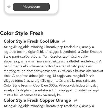
Megnézem
Color Style Fresh
Color Style Fresh Cool Blue
Az egyik legjobb minőségű kreatív papírcsaládunk, amely a
legtöbb technológiánál biztonsággal bevethető, a Color Smooth
Style papírcsalád utódja. Természetes tapintású kreatív
alapanyag, amely minimálisan strukturált felülettel rendelkezik. A
papír megfelelő volumene biztosítja a tapintható prégelési
mélységet, de dombornyomáshoz is kiválóan alkalmas alternatívát
kínál. A papírcsaládnak jelenleg 13 tagja van, melyből 9 szín
világos tónusú, azaz digitális nyomtatásra is alkalmas színalap.
Color Style Fresh – Cool Blue 300g. Világoskék hideg árnyalat,
amelyen a digitális nyomtatás is biztonsággal működik csakúgy,
mint a felületnemesítések valamelyike.
Color Style Fresh Copper Orange
Az egyik legjobb minőségű kreatív papírcsaládunk, amely a