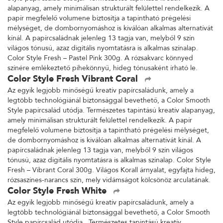
alapanyag, amely minimálisan strukturált felülettel rendelkezik. A
papír megfelelő volumene biztosítja a tapintható prégelési
mélységet, de dombornyomáshoz is kiválóan alkalmas alternatívát
kínál. A papírcsaládnak jelenleg 13 tagja van, melyből 9 szín
világos tónusú, azaz digitális nyomtatásra is alkalmas színalap.
Color Style Fresh – Pastel Pink 300g. A rózsakvarc könnyed
színére emlékeztető pihekönnyű, hideg tónusaként írható le.
Color Style Fresh Vibrant Coral
Az egyik legjobb minőségű kreatív papírcsaládunk, amely a
legtöbb technológiánál biztonsággal bevethető, a Color Smooth
Style papírcsalád utódja. Természetes tapintású kreatív alapanyag,
amely minimálisan strukturált felülettel rendelkezik. A papír
megfelelő volumene biztosítja a tapintható prégelési mélységet,
de dombornyomáshoz is kiválóan alkalmas alternatívát kínál. A
papírcsaládnak jelenleg 13 tagja van, melyből 9 szín világos
tónusú, azaz digitális nyomtatásra is alkalmas színalap. Color Style
Fresh – Vibrant Coral 300g. Világos Korall árnyalat, egyfajta hideg,
rózsaszínes-narancs szín, mely vidámságot kölcsönöz arculatának.
Color Style Fresh White
Az egyik legjobb minőségű kreatív papírcsaládunk, amely a
legtöbb technológiánál biztonsággal bevethető, a Color Smooth
Style papírcsalád utódja. Természetes tapintású kreatív