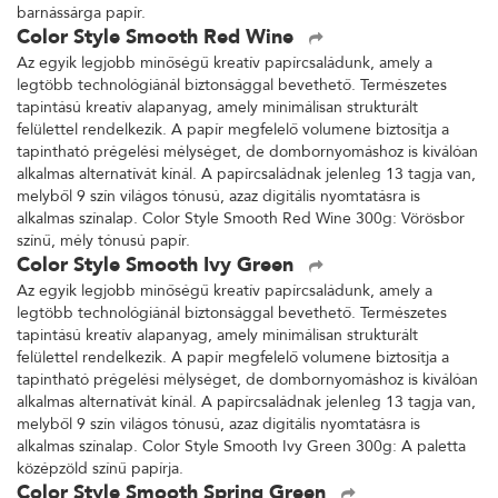
barnássárga papír.
Color Style Smooth Red Wine
Az egyik legjobb minőségű kreatív papírcsaládunk, amely a
legtöbb technológiánál biztonsággal bevethető. Természetes
tapintású kreatív alapanyag, amely minimálisan strukturált
felülettel rendelkezik. A papír megfelelő volumene biztosítja a
tapintható prégelési mélységet, de dombornyomáshoz is kiválóan
alkalmas alternatívát kínál. A papírcsaládnak jelenleg 13 tagja van,
melyből 9 szín világos tónusú, azaz digitális nyomtatásra is
alkalmas színalap. Color Style Smooth Red Wine 300g: Vörösbor
színű, mély tónusú papír.
Color Style Smooth Ivy Green
Az egyik legjobb minőségű kreatív papírcsaládunk, amely a
legtöbb technológiánál biztonsággal bevethető. Természetes
tapintású kreatív alapanyag, amely minimálisan strukturált
felülettel rendelkezik. A papír megfelelő volumene biztosítja a
tapintható prégelési mélységet, de dombornyomáshoz is kiválóan
alkalmas alternatívát kínál. A papírcsaládnak jelenleg 13 tagja van,
melyből 9 szín világos tónusú, azaz digitális nyomtatásra is
alkalmas színalap. Color Style Smooth Ivy Green 300g: A paletta
középzöld színű papírja.
Color Style Smooth Spring Green