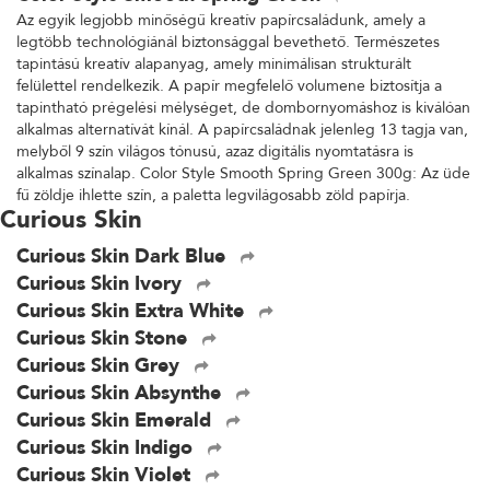
Az egyik legjobb minőségű kreatív papírcsaládunk, amely a
legtöbb technológiánál biztonsággal bevethető. Természetes
tapintású kreatív alapanyag, amely minimálisan strukturált
felülettel rendelkezik. A papír megfelelő volumene biztosítja a
tapintható prégelési mélységet, de dombornyomáshoz is kiválóan
alkalmas alternatívát kínál. A papírcsaládnak jelenleg 13 tagja van,
melyből 9 szín világos tónusú, azaz digitális nyomtatásra is
alkalmas színalap. Color Style Smooth Spring Green 300g: Az üde
fű zöldje ihlette szín, a paletta legvilágosabb zöld papírja.
Curious Skin
Curious Skin Dark Blue
Curious Skin Ivory
Curious Skin Extra White
Curious Skin Stone
Curious Skin Grey
Curious Skin Absynthe
Curious Skin Emerald
Curious Skin Indigo
Curious Skin Violet