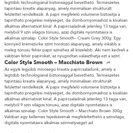
legtöbb technológiánál biztonsággal bevethető. Természetes
tapintású kreatív alapanyag, amely minimálisan strukturált
felülettel rendelkezik. A papír megfelelő volumene biztosítja a
tapintható prégelési mélységet, de dombornyomáshoz is kiválóan
alkalmas alternatívát kínál. A papírcsaládnak jelenleg 13 tagja van,
melyből 9 szín világos tónusú, azaz digitális nyomtatásra is
alkalmas színalap. Color Style Smooth– Cream Grey 300g: Egy
könnyed krémszürke színt hordozó alapanyag, amely inkább a
meleg tónusú fehér papír színéhez áll közelebb. Aki nem kedveli a
vakítóan fehér papírokat, az nyugodtan választhatja ezt a színt.
Color Style Smooth – Macchiato Brown
Az egyik legjobb minőségű kreatív papírcsaládunk, amely a
legtöbb technológiánál biztonsággal bevethető. Természetes
tapintású kreatív alapanyag, amely minimálisan strukturált
felülettel rendelkezik. A papír megfelelő volumene biztosítja a
tapintható prégelési mélységet, de dombornyomáshoz is kiválóan
alkalmas alternatívát kínál. A papírcsaládnak jelenleg 13 tagja van,
melyből 9 szín világos tónusú, azaz digitális nyomtatásra is
alkalmas színalap. Color Style Smooth – Macchiato Brown 300g:
Valóban egy kellemes tejeskávénak megfeleltethető a színvilága,
digitális nyomtatásra alkalmas színmélységet ad.