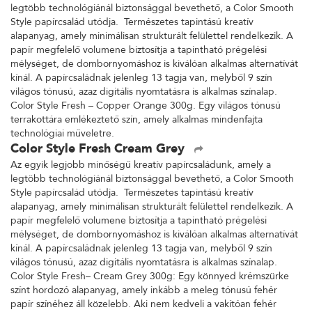
legtöbb technológiánál biztonsággal bevethető, a Color Smooth
Style papírcsalád utódja. Természetes tapintású kreatív
alapanyag, amely minimálisan strukturált felülettel rendelkezik. A
papír megfelelő volumene biztosítja a tapintható prégelési
mélységet, de dombornyomáshoz is kiválóan alkalmas alternatívát
kínál. A papírcsaládnak jelenleg 13 tagja van, melyből 9 szín
világos tónusú, azaz digitális nyomtatásra is alkalmas színalap.
Color Style Fresh – Copper Orange 300g. Egy világos tónusú
terrakottára emlékeztető szín, amely alkalmas mindenfajta
technológiai műveletre.
Color Style Fresh Cream Grey
Az egyik legjobb minőségű kreatív papírcsaládunk, amely a
legtöbb technológiánál biztonsággal bevethető, a Color Smooth
Style papírcsalád utódja. Természetes tapintású kreatív
alapanyag, amely minimálisan strukturált felülettel rendelkezik. A
papír megfelelő volumene biztosítja a tapintható prégelési
mélységet, de dombornyomáshoz is kiválóan alkalmas alternatívát
kínál. A papírcsaládnak jelenleg 13 tagja van, melyből 9 szín
világos tónusú, azaz digitális nyomtatásra is alkalmas színalap.
Color Style Fresh– Cream Grey 300g: Egy könnyed krémszürke
színt hordozó alapanyag, amely inkább a meleg tónusú fehér
papír színéhez áll közelebb. Aki nem kedveli a vakítóan fehér