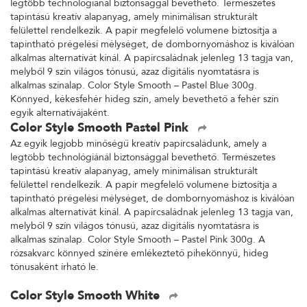
legtöbb technológiánál biztonsággal bevethető. Természetes
tapintású kreatív alapanyag, amely minimálisan strukturált
felülettel rendelkezik. A papír megfelelő volumene biztosítja a
tapintható prégelési mélységet, de dombornyomáshoz is kiválóan
alkalmas alternatívát kínál. A papírcsaládnak jelenleg 13 tagja van,
melyből 9 szín világos tónusú, azaz digitális nyomtatásra is
alkalmas színalap. Color Style Smooth – Pastel Blue 300g.
Könnyed, kékesfehér hideg szín, amely bevethető a fehér szín
egyik alternatívájaként.
Color Style Smooth Pastel Pink
Az egyik legjobb minőségű kreatív papírcsaládunk, amely a
legtöbb technológiánál biztonsággal bevethető. Természetes
tapintású kreatív alapanyag, amely minimálisan strukturált
felülettel rendelkezik. A papír megfelelő volumene biztosítja a
tapintható prégelési mélységet, de dombornyomáshoz is kiválóan
alkalmas alternatívát kínál. A papírcsaládnak jelenleg 13 tagja van,
melyből 9 szín világos tónusú, azaz digitális nyomtatásra is
alkalmas színalap. Color Style Smooth – Pastel Pink 300g. A
rózsakvarc könnyed színére emlékeztető pihekönnyű, hideg
tónusaként írható le.
Color Style Smooth White