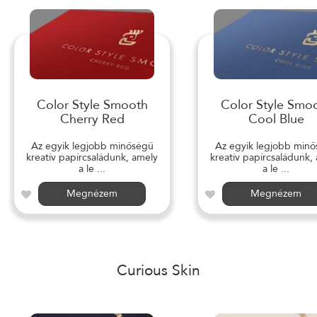
Color Style Smooth
Color Style Smo
Cherry Red
Cool Blue
Az egyik legjobb minőségű
Az egyik legjobb min
kreatív papírcsaládunk, amely
kreatív papírcsaládunk,
a le ...
a le ...
Megnézem
Megnézem
Curious Skin