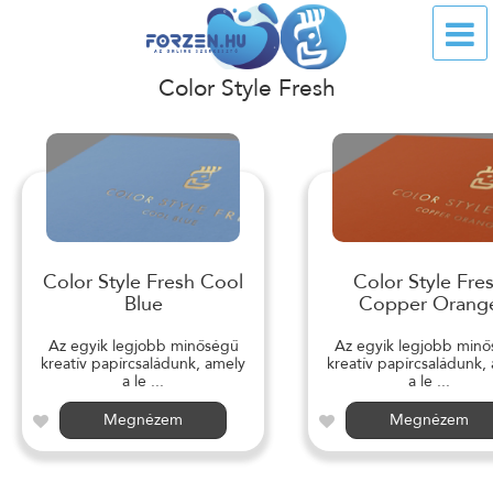
Color Style Fresh
Color Style Fresh Cool
Color Style Fre
Blue
Copper Orang
Az egyik legjobb minőségű
Az egyik legjobb min
kreatív papírcsaládunk, amely
kreatív papírcsaládunk,
a le ...
a le ...
Megnézem
Megnézem