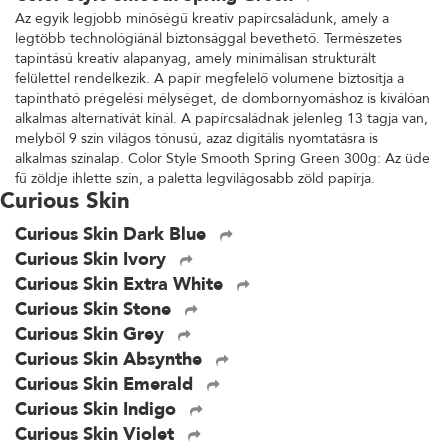
Az egyik legjobb minőségű kreatív papírcsaládunk, amely a
legtöbb technológiánál biztonsággal bevethető. Természetes
tapintású kreatív alapanyag, amely minimálisan strukturált
felülettel rendelkezik. A papír megfelelő volumene biztosítja a
tapintható prégelési mélységet, de dombornyomáshoz is kiválóan
alkalmas alternatívát kínál. A papírcsaládnak jelenleg 13 tagja van,
melyből 9 szín világos tónusú, azaz digitális nyomtatásra is
alkalmas színalap. Color Style Smooth Spring Green 300g: Az üde
fű zöldje ihlette szín, a paletta legvilágosabb zöld papírja.
Curious Skin
Curious Skin Dark Blue
Curious Skin Ivory
Curious Skin Extra White
Curious Skin Stone
Curious Skin Grey
Curious Skin Absynthe
Curious Skin Emerald
Curious Skin Indigo
Curious Skin Violet