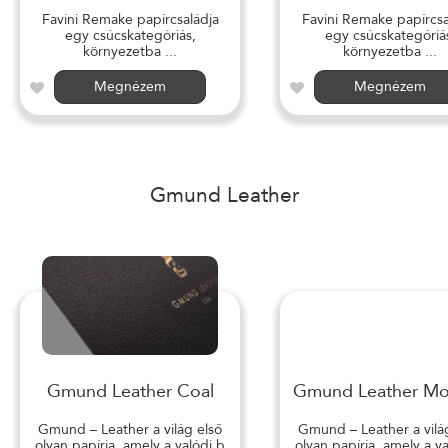
Favini Remake papírcsaládja
Favini Remake papírcsa
egy csúcskategóriás,
egy csúcskategóriá
környezetba ...
környezetba ...
Megnézem
Megnézem
Gmund Leather
Gmund Leather Coal
Gmund Leather M
Gmund – Leather a világ első
Gmund – Leather a vilá
olyan papírja, amely a valódi b
olyan papírja, amely a v