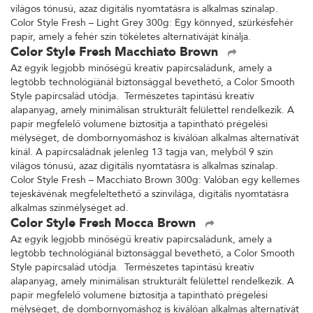
világos tónusú, azaz digitális nyomtatásra is alkalmas színalap.
Color Style Fresh – Light Grey 300g: Egy könnyed, szürkésfehér
papír, amely a fehér szín tökéletes alternatíváját kínálja.
Color Style Fresh Macchiato Brown
Az egyik legjobb minőségű kreatív papírcsaládunk, amely a
legtöbb technológiánál biztonsággal bevethető, a Color Smooth
Style papírcsalád utódja. Természetes tapintású kreatív
alapanyag, amely minimálisan strukturált felülettel rendelkezik. A
papír megfelelő volumene biztosítja a tapintható prégelési
mélységet, de dombornyomáshoz is kiválóan alkalmas alternatívát
kínál. A papírcsaládnak jelenleg 13 tagja van, melyből 9 szín
világos tónusú, azaz digitális nyomtatásra is alkalmas színalap.
Color Style Fresh – Macchiato Brown 300g: Valóban egy kellemes
tejeskávénak megfeleltethető a színvilága, digitális nyomtatásra
alkalmas színmélységet ad.
Color Style Fresh Mocca Brown
Az egyik legjobb minőségű kreatív papírcsaládunk, amely a
legtöbb technológiánál biztonsággal bevethető, a Color Smooth
Style papírcsalád utódja. Természetes tapintású kreatív
alapanyag, amely minimálisan strukturált felülettel rendelkezik. A
papír megfelelő volumene biztosítja a tapintható prégelési
mélységet, de dombornyomáshoz is kiválóan alkalmas alternatívát