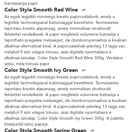
barnássárga papír.
Color Style Smooth Red Wine
Az egyik legjobb minőségű kreatív papírcsaládunk, amely a
legtöbb technológiánál biztonsággal bevethető. Természetes
tapintású kreatív alapanyag, amely minimálisan strukturált
felülettel rendelkezik. A papír megfelelő volumene biztosítja a
tapintható prégelési mélységet, de dombornyomáshoz is kiválóan
alkalmas alternatívát kínál. A papírcsaládnak jelenleg 13 tagja van,
melyből 9 szín világos tónusú, azaz digitális nyomtatásra is
alkalmas színalap. Color Style Smooth Red Wine 300g: Vörösbor
színű, mély tónusú papír.
Color Style Smooth Ivy Green
Az egyik legjobb minőségű kreatív papírcsaládunk, amely a
legtöbb technológiánál biztonsággal bevethető. Természetes
tapintású kreatív alapanyag, amely minimálisan strukturált
felülettel rendelkezik. A papír megfelelő volumene biztosítja a
tapintható prégelési mélységet, de dombornyomáshoz is kiválóan
alkalmas alternatívát kínál. A papírcsaládnak jelenleg 13 tagja van,
melyből 9 szín világos tónusú, azaz digitális nyomtatásra is
alkalmas színalap. Color Style Smooth Ivy Green 300g: A paletta
középzöld színű papírja.
Color Style Smooth Spring Green