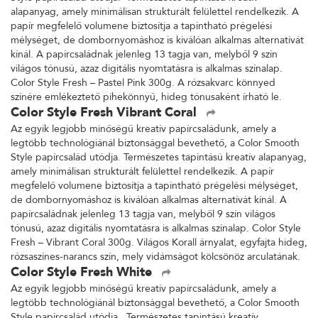
alapanyag, amely minimálisan strukturált felülettel rendelkezik. A
papír megfelelő volumene biztosítja a tapintható prégelési
mélységet, de dombornyomáshoz is kiválóan alkalmas alternatívát
kínál. A papírcsaládnak jelenleg 13 tagja van, melyből 9 szín
világos tónusú, azaz digitális nyomtatásra is alkalmas színalap.
Color Style Fresh – Pastel Pink 300g. A rózsakvarc könnyed
színére emlékeztető pihekönnyű, hideg tónusaként írható le.
Color Style Fresh Vibrant Coral
Az egyik legjobb minőségű kreatív papírcsaládunk, amely a
legtöbb technológiánál biztonsággal bevethető, a Color Smooth
Style papírcsalád utódja. Természetes tapintású kreatív alapanyag,
amely minimálisan strukturált felülettel rendelkezik. A papír
megfelelő volumene biztosítja a tapintható prégelési mélységet,
de dombornyomáshoz is kiválóan alkalmas alternatívát kínál. A
papírcsaládnak jelenleg 13 tagja van, melyből 9 szín világos
tónusú, azaz digitális nyomtatásra is alkalmas színalap. Color Style
Fresh – Vibrant Coral 300g. Világos Korall árnyalat, egyfajta hideg,
rózsaszínes-narancs szín, mely vidámságot kölcsönöz arculatának.
Color Style Fresh White
Az egyik legjobb minőségű kreatív papírcsaládunk, amely a
legtöbb technológiánál biztonsággal bevethető, a Color Smooth
Style papírcsalád utódja. Természetes tapintású kreatív