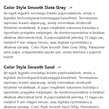
Color Style Smooth Slate Grey
Az egyik legjobb minőségű kreatív papírcsaládunk, amely a
legtöbb technológiánál biztonsággal bevethető. Természetes
tapintású kreatív alapanyag, amely minimálisan strukturált
felülettel rendelkezik. A papír megfelelő volumene biztosítja a
tapintható prégelési mélységet, de dombornyomáshoz is kiválóan
alkalmas alternatívát kínál. A papírcsaládnak jelenleg 13 tagja van,
melyből 9 szín világos tónusú, azaz digitális nyomtatásra is
alkalmas színalap. Color Style Smooth Slate Grey 300g: Palaszürke
színű papír, a legsötétebb szürke szín, amely elérhető a papírok
között.
Color Style Smooth Sand
Az egyik legjobb minőségű kreatív papírcsaládunk, amely a
legtöbb technológiánál biztonsággal bevethető. Természetes
tapintású kreatív alapanyag, amely minimálisan strukturált
felülettel rendelkezik. A papír megfelelő volumene biztosítja a
tapintható prégelési mélységet, de dombornyomáshoz is kiválóan
alkalmas alternatívát kínál. A papírcsaládnak jelenleg 13 tagja van,
melyből 9 szín világos tónusú, azaz digitális nyomtatásra is
alkalmas színalap. Color Style Smooth Sand 300g: Homokszínű,