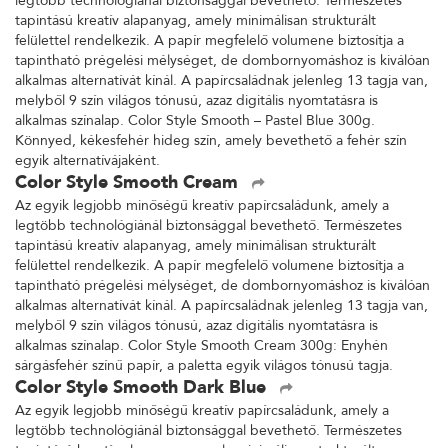
legtöbb technológiánál biztonsággal bevethető. Természetes
tapintású kreatív alapanyag, amely minimálisan strukturált
felülettel rendelkezik. A papír megfelelő volumene biztosítja a
tapintható prégelési mélységet, de dombornyomáshoz is kiválóan
alkalmas alternatívát kínál. A papírcsaládnak jelenleg 13 tagja van,
melyből 9 szín világos tónusú, azaz digitális nyomtatásra is
alkalmas színalap. Color Style Smooth – Pastel Blue 300g.
Könnyed, kékesfehér hideg szín, amely bevethető a fehér szín
egyik alternatívájaként.
Color Style Smooth Cream
Az egyik legjobb minőségű kreatív papírcsaládunk, amely a
legtöbb technológiánál biztonsággal bevethető. Természetes
tapintású kreatív alapanyag, amely minimálisan strukturált
felülettel rendelkezik. A papír megfelelő volumene biztosítja a
tapintható prégelési mélységet, de dombornyomáshoz is kiválóan
alkalmas alternatívát kínál. A papírcsaládnak jelenleg 13 tagja van,
melyből 9 szín világos tónusú, azaz digitális nyomtatásra is
alkalmas színalap. Color Style Smooth Cream 300g: Enyhén
sárgásfehér színű papír, a paletta egyik világos tónusú tagja.
Color Style Smooth Dark Blue
Az egyik legjobb minőségű kreatív papírcsaládunk, amely a
legtöbb technológiánál biztonsággal bevethető. Természetes