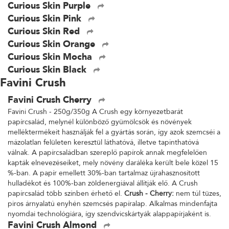
Curious Skin Purple
Curious Skin Pink
Curious Skin Red
Curious Skin Orange
Curious Skin Mocha
Curious Skin Black
Favini Crush
Favini Crush Cherry
Favini Crush - 250g/350g A Crush egy környezetbarát
papírcsalád, melynél különböző gyümölcsök és növények
melléktermékeit használják fel a gyártás során, így azok szemcséi a
mázolatlan felületen keresztül láthatóvá, illetve tapinthatóvá
válnak. A papírcsaládban szereplő papírok annak megfelelően
kapták elnevezéseiket, mely növény daráléka került bele közel 15
%-ban. A papír emellett 30%-ban tartalmaz újrahasznosított
hulladékot és 100%-ban zöldenergiával állítják elő. A Crush
papírcsalád több színben érhető el.
Crush - Cherry:
nem túl tüzes,
piros árnyalatú enyhén szemcsés papíralap. Alkalmas mindenfajta
nyomdai technológiára, így szendvicskártyák alappapírjaként is.
Favini Crush Almond