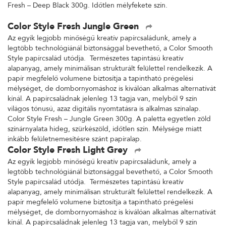
Fresh – Deep Black 300g. Időtlen mélyfekete szín.
Color Style Fresh Jungle Green
Az egyik legjobb minőségű kreatív papírcsaládunk, amely a
legtöbb technológiánál biztonsággal bevethető, a Color Smooth
Style papírcsalád utódja. Természetes tapintású kreatív
alapanyag, amely minimálisan strukturált felülettel rendelkezik. A
papír megfelelő volumene biztosítja a tapintható prégelési
mélységet, de dombornyomáshoz is kiválóan alkalmas alternatívát
kínál. A papírcsaládnak jelenleg 13 tagja van, melyből 9 szín
világos tónusú, azaz digitális nyomtatásra is alkalmas színalap.
Color Style Fresh – Jungle Green 300g. A paletta egyetlen zöld
színárnyalata hideg, szürkészöld, időtlen szín. Mélysége miatt
inkább felületnemesítésre szánt papíralap.
Color Style Fresh Light Grey
Az egyik legjobb minőségű kreatív papírcsaládunk, amely a
legtöbb technológiánál biztonsággal bevethető, a Color Smooth
Style papírcsalád utódja. Természetes tapintású kreatív
alapanyag, amely minimálisan strukturált felülettel rendelkezik. A
papír megfelelő volumene biztosítja a tapintható prégelési
mélységet, de dombornyomáshoz is kiválóan alkalmas alternatívát
kínál. A papírcsaládnak jelenleg 13 tagja van, melyből 9 szín