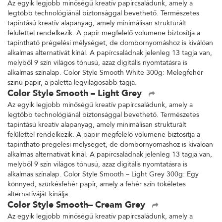
Az egyik legjobb minőségű kreatív papírcsaládunk, amely a
legtöbb technológiánál biztonsággal bevethető. Természetes
tapintású kreatív alapanyag, amely minimálisan strukturált
felülettel rendelkezik. A papír megfelelő volumene biztosítja a
tapintható prégelési mélységet, de dombornyomáshoz is kiválóan
alkalmas alternatívát kínál. A papírcsaládnak jelenleg 13 tagja van,
melyből 9 szín világos tónusú, azaz digitális nyomtatásra is
alkalmas színalap. Color Style Smooth White 300g: Melegfehér
színű papír, a paletta legvilágosabb tagja.
Color Style Smooth – Light Grey
Az egyik legjobb minőségű kreatív papírcsaládunk, amely a
legtöbb technológiánál biztonsággal bevethető. Természetes
tapintású kreatív alapanyag, amely minimálisan strukturált
felülettel rendelkezik. A papír megfelelő volumene biztosítja a
tapintható prégelési mélységet, de dombornyomáshoz is kiválóan
alkalmas alternatívát kínál. A papírcsaládnak jelenleg 13 tagja van,
melyből 9 szín világos tónusú, azaz digitális nyomtatásra is
alkalmas színalap. Color Style Smooth – Light Grey 300g: Egy
könnyed, szürkésfehér papír, amely a fehér szín tökéletes
alternatíváját kínálja.
Color Style Smooth– Cream Grey
Az egyik legjobb minőségű kreatív papírcsaládunk, amely a