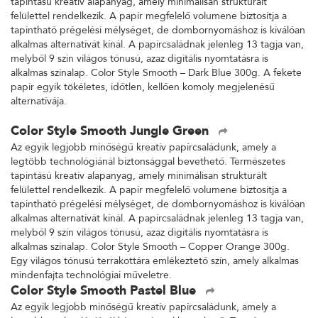
tapintású kreatív alapanyag, amely minimálisan strukturált
felülettel rendelkezik. A papír megfelelő volumene biztosítja a
tapintható prégelési mélységet, de dombornyomáshoz is kiválóan
alkalmas alternatívát kínál. A papírcsaládnak jelenleg 13 tagja van,
melyből 9 szín világos tónusú, azaz digitális nyomtatásra is
alkalmas színalap. Color Style Smooth – Dark Blue 300g. A fekete
papír egyik tökéletes, időtlen, kellően komoly megjelenésű
alternatívája.
Color Style Smooth Jungle Green
Az egyik legjobb minőségű kreatív papírcsaládunk, amely a
legtöbb technológiánál biztonsággal bevethető. Természetes
tapintású kreatív alapanyag, amely minimálisan strukturált
felülettel rendelkezik. A papír megfelelő volumene biztosítja a
tapintható prégelési mélységet, de dombornyomáshoz is kiválóan
alkalmas alternatívát kínál. A papírcsaládnak jelenleg 13 tagja van,
melyből 9 szín világos tónusú, azaz digitális nyomtatásra is
alkalmas színalap. Color Style Smooth – Copper Orange 300g.
Egy világos tónusú terrakottára emlékeztető szín, amely alkalmas
mindenfajta technológiai műveletre.
Color Style Smooth Pastel Blue
Az egyik legjobb minőségű kreatív papírcsaládunk, amely a