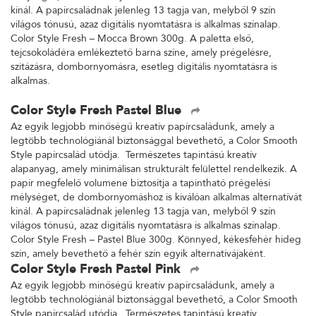
kínál. A papírcsaládnak jelenleg 13 tagja van, melyből 9 szín
világos tónusú, azaz digitális nyomtatásra is alkalmas színalap.
Color Style Fresh – Mocca Brown 300g. A paletta első,
tejcsokoládéra emlékeztető barna színe, amely prégelésre,
szitázásra, dombornyomásra, esetleg digitális nyomtatásra is
alkalmas.
Color Style Fresh Pastel Blue
Az egyik legjobb minőségű kreatív papírcsaládunk, amely a
legtöbb technológiánál biztonsággal bevethető, a Color Smooth
Style papírcsalád utódja. Természetes tapintású kreatív
alapanyag, amely minimálisan strukturált felülettel rendelkezik. A
papír megfelelő volumene biztosítja a tapintható prégelési
mélységet, de dombornyomáshoz is kiválóan alkalmas alternatívát
kínál. A papírcsaládnak jelenleg 13 tagja van, melyből 9 szín
világos tónusú, azaz digitális nyomtatásra is alkalmas színalap.
Color Style Fresh – Pastel Blue 300g. Könnyed, kékesfehér hideg
szín, amely bevethető a fehér szín egyik alternatívájaként.
Color Style Fresh Pastel Pink
Az egyik legjobb minőségű kreatív papírcsaládunk, amely a
legtöbb technológiánál biztonsággal bevethető, a Color Smooth
Style papírcsalád utódja. Természetes tapintású kreatív