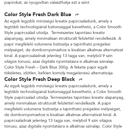
papírokat, az nyugodtan választhatja ezt a színt.
Color Style Fresh Dark Blue
Az egyik legjobb minőségű kreatív papírcsaládunk, amely a
legtöbb technológiánál biztonsággal bevethető, a Color Smooth
Style papírcsalád utódja. Természetes tapintású kreatív
alapanyag, amely minimálisan strukturált felülettel rendelkezik. A
papír megfelelő volumene biztosítja a tapintható prégelési
mélységet, de dombornyomáshoz is kiválóan alkalmas alternatívát
kínál. A papírcsaládnak jelenleg 13 tagja van, melyből 9 szín
világos tónusú, azaz digitális nyomtatásra is alkalmas színalap.
Color Style Fresh – Dark Blue 300g. A fekete papír egyik
tökéletes, időtlen, kellően komoly megjelenésű alternatívája.
Color Style Fresh Deep Black
Az egyik legjobb minőségű kreatív papírcsaládunk, amely a
legtöbb technológiánál biztonsággal bevethető, a Color Smooth
Style papírcsalád utódja. Természetes tapintású kreatív alapanyag,
amely minimálisan strukturált felülettel rendelkezik. A papír
megfelelő volumene biztosítja a tapintható prégelési mélységet,
de dombornyomáshoz is kiválóan alkalmas alternatívát kínál. A
papírcsaládnak jelenleg 13 tagja van, melyből 9 szín világos
tónusú, azaz digitális nyomtatásra is alkalmas színalap. Color Style