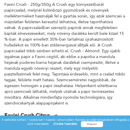
Favini Crush - 250g/350g A Crush egy környezetbarát
papírcsalád, melynél különböző gyümölcsök és növények
melléktermékeit használják fel a gyártás során, így azok szemcséi a
mázolatlan felületen keresztül láthatóvá, illetve tapinthatóvá
válnak. A papírcsaládban szereplő papírok annak megfelelően
kapták elnevezéseiket, mely növény daráléka került bele közel 15
%-ban. A papír emellett 30%-ban tartalmaz újrahasznosított
hulladékot és 100%-ban zöldenergiával állítják elő. A Crush
papírcsalád több színben érhető el. Crush - Almond: Egy újabb
izgalmas papír a Favini cégtől, aki ebbe a papírba a mandula
héjának púderes-barna héjának darálékat csempészte, illetve a
mandula egyéb növényi részeit, mely egy mélyebb
pasztellszínnek felel meg. Tapintása érdesebb, mint a család többi
tagjáé, felülete matt hatású. Szemcseméretei nagyobbak, de
egészen homogén a papír összhatása. Helyenként sötétbarna
apró szemcsék láthatók, melyek utalnak a papír természetes
mivoltára. Alkalmas mindenfajta nyomdai technológiára, így
szendvicskártyák alappapírjaként is.
Favini Crush Citrus
A weboldal sütiket ("cookie-kat") használ - amennyiben folytatja az oldal böngészését elfogadja a
Favini Crush - 250g/350g A Crush egy környezetbarát
sütik használatát.
(Cookie használat)
papírcsalád, melynél különböző gyümölcsök és növények