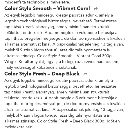
mindenfajta technológiai műveletre.
Color Style Smooth – Vibrant Coral
Az egyik legjobb minőségű kreatív papírcsaládunk, amely a
legtöbb technológiánál biztonsággal bevethető. Természetes
tapintású kreatív alapanyag, amely minimálisan strukturált
felülettel rendelkezik. A papír megfelelő volumene biztosítja a
tapintható prégelési mélységet, de dombornyomáshoz is kiválóan
alkalmas alternatívát kínál. A papírcsaládnak jelenleg 13 tagja van,
melyből 9 szín világos tónusú, azaz digitális nyomtatásra is
alkalmas színalap. Color Style Smooth – Vibrant Coral 300g.
Világos Korall árnyalat, egyfajta hideg, rózsaszínes-narancs szín,
mely vidámságot kölcsönöz arculatának.
Color Style Fresh – Deep Black
Az egyik legjobb minőségű kreatív papírcsaládunk, amely a
legtöbb technológiánál biztonsággal bevethető. Természetes
tapintású kreatív alapanyag, amely minimálisan strukturált
felülettel rendelkezik. A papír megfelelő volumene biztosítja a
tapintható prégelési mélységet, de dombornyomáshoz is kiválóan
alkalmas alternatívát kínál. A papírcsaládnak jelenleg 13 tagja van,
melyből 9 szín világos tónusú, azaz digitális nyomtatásra is
alkalmas színalap. Color Style Fresh – Deep Black 300g. Időtlen
mélyfekete szín.