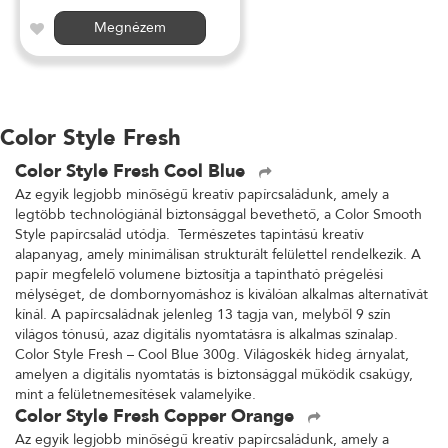
Megnézem
Color Style Fresh
Color Style Fresh Cool Blue
Az egyik legjobb minőségű kreatív papírcsaládunk, amely a
legtöbb technológiánál biztonsággal bevethető, a Color Smooth
Style papírcsalád utódja. Természetes tapintású kreatív
alapanyag, amely minimálisan strukturált felülettel rendelkezik. A
papír megfelelő volumene biztosítja a tapintható prégelési
mélységet, de dombornyomáshoz is kiválóan alkalmas alternatívát
kínál. A papírcsaládnak jelenleg 13 tagja van, melyből 9 szín
világos tónusú, azaz digitális nyomtatásra is alkalmas színalap.
Color Style Fresh – Cool Blue 300g. Világoskék hideg árnyalat,
amelyen a digitális nyomtatás is biztonsággal működik csakúgy,
mint a felületnemesítések valamelyike.
Color Style Fresh Copper Orange
Az egyik legjobb minőségű kreatív papírcsaládunk, amely a