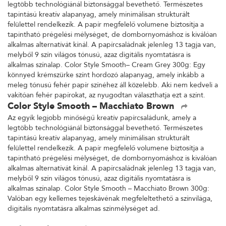
legtöbb technológiánál biztonsággal bevethető. Természetes
tapintású kreatív alapanyag, amely minimálisan strukturált
felülettel rendelkezik. A papír megfelelő volumene biztosítja a
tapintható prégelési mélységet, de dombornyomáshoz is kiválóan
alkalmas alternatívát kínál. A papírcsaládnak jelenleg 13 tagja van,
melyből 9 szín világos tónusú, azaz digitális nyomtatásra is
alkalmas színalap. Color Style Smooth– Cream Grey 300g: Egy
könnyed krémszürke színt hordozó alapanyag, amely inkább a
meleg tónusú fehér papír színéhez áll közelebb. Aki nem kedveli a
vakítóan fehér papírokat, az nyugodtan választhatja ezt a színt.
Color Style Smooth – Macchiato Brown
Az egyik legjobb minőségű kreatív papírcsaládunk, amely a
legtöbb technológiánál biztonsággal bevethető. Természetes
tapintású kreatív alapanyag, amely minimálisan strukturált
felülettel rendelkezik. A papír megfelelő volumene biztosítja a
tapintható prégelési mélységet, de dombornyomáshoz is kiválóan
alkalmas alternatívát kínál. A papírcsaládnak jelenleg 13 tagja van,
melyből 9 szín világos tónusú, azaz digitális nyomtatásra is
alkalmas színalap. Color Style Smooth – Macchiato Brown 300g:
Valóban egy kellemes tejeskávénak megfeleltethető a színvilága,
digitális nyomtatásra alkalmas színmélységet ad.