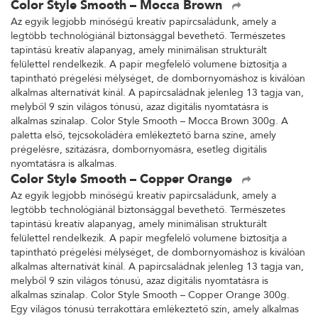
Color Style Smooth – Mocca Brown
Az egyik legjobb minőségű kreatív papírcsaládunk, amely a
legtöbb technológiánál biztonsággal bevethető. Természetes
tapintású kreatív alapanyag, amely minimálisan strukturált
felülettel rendelkezik. A papír megfelelő volumene biztosítja a
tapintható prégelési mélységet, de dombornyomáshoz is kiválóan
alkalmas alternatívát kínál. A papírcsaládnak jelenleg 13 tagja van,
melyből 9 szín világos tónusú, azaz digitális nyomtatásra is
alkalmas színalap. Color Style Smooth – Mocca Brown 300g. A
paletta első, tejcsokoládéra emlékeztető barna színe, amely
prégelésre, szitázásra, dombornyomásra, esetleg digitális
nyomtatásra is alkalmas.
Color Style Smooth – Copper Orange
Az egyik legjobb minőségű kreatív papírcsaládunk, amely a
legtöbb technológiánál biztonsággal bevethető. Természetes
tapintású kreatív alapanyag, amely minimálisan strukturált
felülettel rendelkezik. A papír megfelelő volumene biztosítja a
tapintható prégelési mélységet, de dombornyomáshoz is kiválóan
alkalmas alternatívát kínál. A papírcsaládnak jelenleg 13 tagja van,
melyből 9 szín világos tónusú, azaz digitális nyomtatásra is
alkalmas színalap. Color Style Smooth – Copper Orange 300g.
Egy világos tónusú terrakottára emlékeztető szín, amely alkalmas