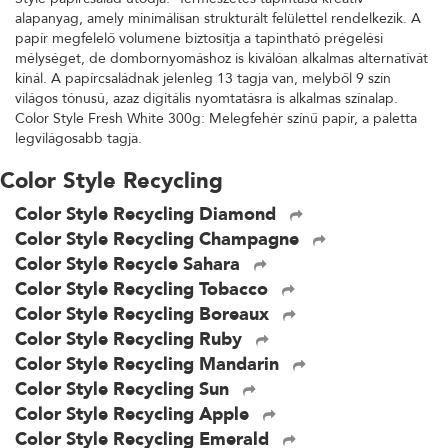
alapanyag, amely minimálisan strukturált felülettel rendelkezik. A
papír megfelelő volumene biztosítja a tapintható prégelési
mélységet, de dombornyomáshoz is kiválóan alkalmas alternatívát
kínál. A papírcsaládnak jelenleg 13 tagja van, melyből 9 szín
világos tónusú, azaz digitális nyomtatásra is alkalmas színalap.
Color Style Fresh White 300g: Melegfehér színű papír, a paletta
legvilágosabb tagja.
Color Style Recycling
Color Style Recycling Diamond
Color Style Recycling Champagne
Color Style Recycle Sahara
Color Style Recycling Tobacco
Color Style Recycling Boreaux
Color Style Recycling Ruby
Color Style Recycling Mandarin
Color Style Recycling Sun
Color Style Recycling Apple
Color Style Recycling Emerald