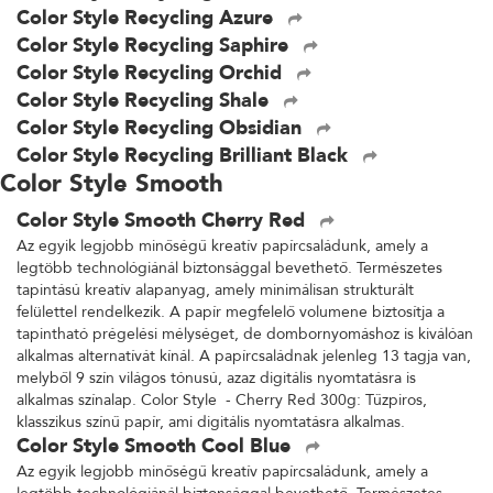
Color Style Recycling Azure
Color Style Recycling Saphire
Color Style Recycling Orchid
Color Style Recycling Shale
Color Style Recycling Obsidian
Color Style Recycling Brilliant Black
Color Style Smooth
Color Style Smooth Cherry Red
Az egyik legjobb minőségű kreatív papírcsaládunk, amely a
legtöbb technológiánál biztonsággal bevethető. Természetes
tapintású kreatív alapanyag, amely minimálisan strukturált
felülettel rendelkezik. A papír megfelelő volumene biztosítja a
tapintható prégelési mélységet, de dombornyomáshoz is kiválóan
alkalmas alternatívát kínál. A papírcsaládnak jelenleg 13 tagja van,
melyből 9 szín világos tónusú, azaz digitális nyomtatásra is
alkalmas színalap. Color Style - Cherry Red 300g: Tűzpiros,
klasszikus színű papír, ami digitális nyomtatásra alkalmas.
Color Style Smooth Cool Blue
Az egyik legjobb minőségű kreatív papírcsaládunk, amely a