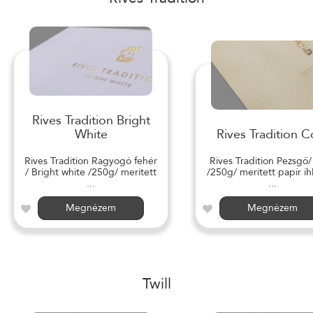
Rives Tradition Bright
White
Rives Tradition C
Rives Tradition Ragyogó fehér
Rives Tradition Pezsgő
/ Bright white /250g/ merített
/250g/ merített papír ihl
...
...
Megnézem
Megnézem
Twill