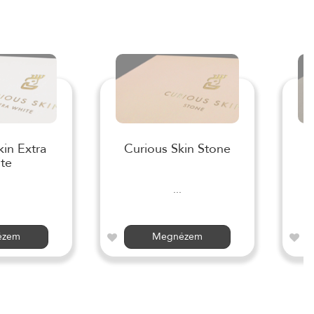
kin Extra
Curious Skin Stone
te
...
ézem
Megnézem