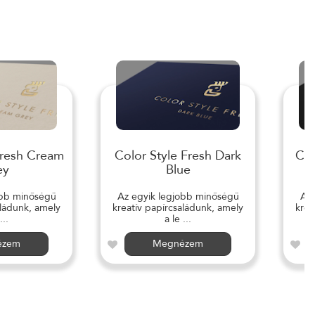
Fresh Cream
Color Style Fresh Dark
Col
ey
Blue
obb minőségű
Az egyik legjobb minőségű
Az 
aládunk, amely
kreatív papírcsaládunk, amely
krea
...
a le ...
ézem
Megnézem