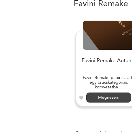
Favini Remake
Favini Remake Autu
Favini Remake papírcsalád
egy csúcskategóriás,
környezetba ...
Megnézem