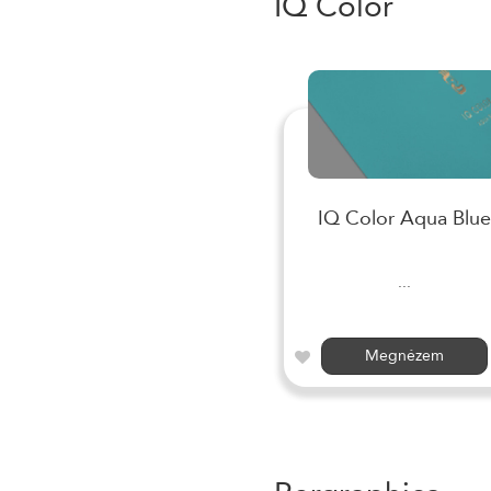
IQ Color
IQ Color Aqua Blue
...
Megnézem