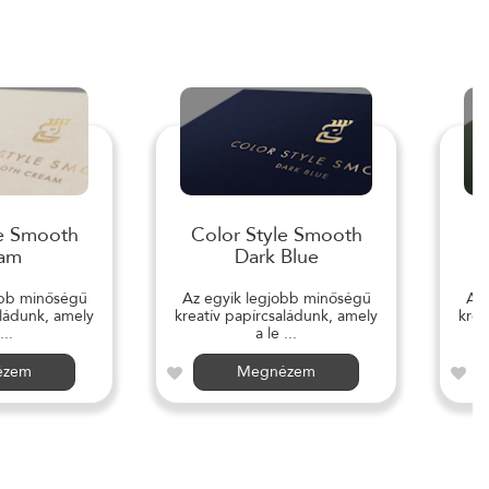
le Smooth
Color Style Smooth
C
am
Dark Blue
obb minőségű
Az egyik legjobb minőségű
Az 
aládunk, amely
kreatív papírcsaládunk, amely
krea
...
a le ...
ézem
Megnézem