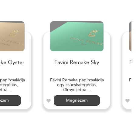
ake Oyster
Favini Remake Sky
Fa
papírcsaládja
Favini Remake papírcsaládja
Fav
tegóriás,
egy csúcskategóriás,
tba ...
környezetba ...
ézem
Megnézem