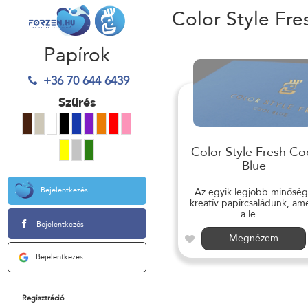
Color Style Fre
Papírok
+36 70 644 6439
Szűrés
Color Style Fresh Co
Blue
Bejelentkezés
Az egyik legjobb minősé
kreatív papírcsaládunk, am
a le ...
Bejelentkezés
Megnézem
Bejelentkezés
Regisztráció