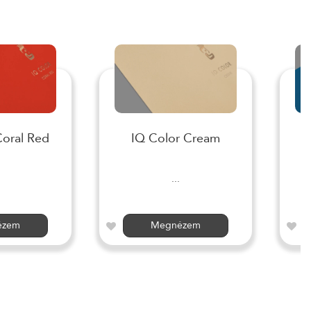
Coral Red
IQ Color Cream
I
...
ézem
Megnézem