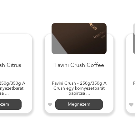
sh Citrus
Favini Crush Coffee
 250g/350g A
Favini Crush - 250g/350g A
Fav
nyezetbarát
Crush egy környezetbarát
Cr
a ...
papírcsa ...
ézem
Megnézem