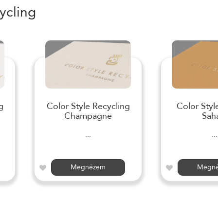
ycling
g
Color Style Recycling
Color Styl
Champagne
Sah
...
...
Megnézem
Megn