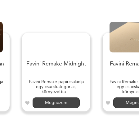
mn
Favini Remake Midnight
Favini Rem
ja
Favini Remake papírcsaládja
Favini Remake 
egy csúcskategóriás,
egy csúcska
környezetba ...
környeze
Megnézem
Megn