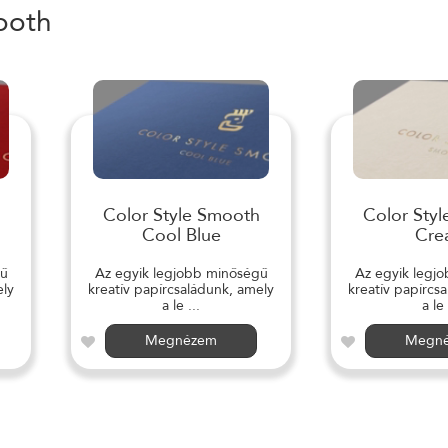
ooth
Color Style Smooth
Color Sty
Cool Blue
Cre
gű
Az egyik legjobb minőségű
Az egyik legj
ely
kreatív papírcsaládunk, amely
kreatív papírcs
a le ...
a le 
Megnézem
Megn