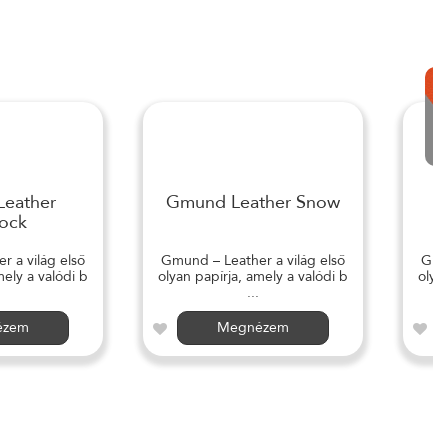
eather
Gmund Leather Snow
ock
 a világ első
Gmund – Leather a világ első
Gmun
mely a valódi b
olyan papírja, amely a valódi b
olya
...
ézem
Megnézem