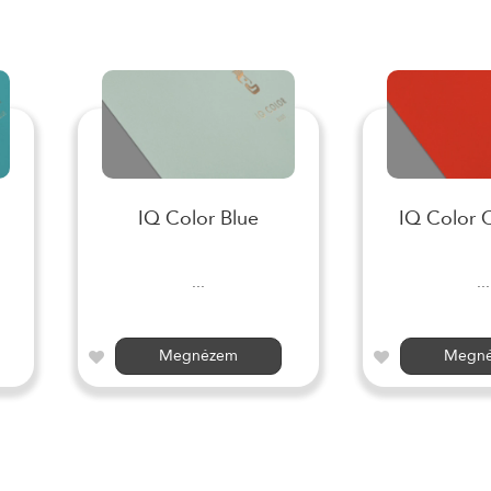
IQ Color Blue
IQ Color 
...
...
Megnézem
Megn