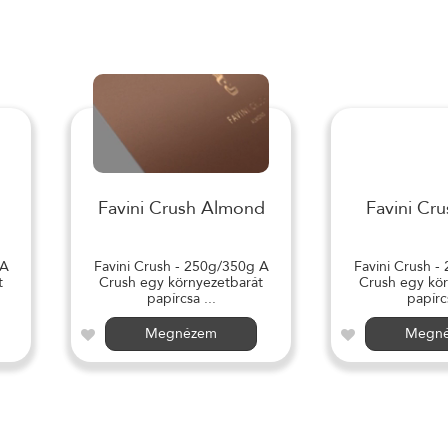
Favini Crush Almond
Favini Cru
 A
Favini Crush - 250g/350g A
Favini Crush -
t
Crush egy környezetbarát
Crush egy kör
papírcsa ...
papírcs
Megnézem
Megn