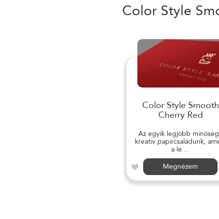
Color Style Sm
Color Style Smooth
Cherry Red
Az egyik legjobb minősé
kreatív papírcsaládunk, am
a le ...
Megnézem