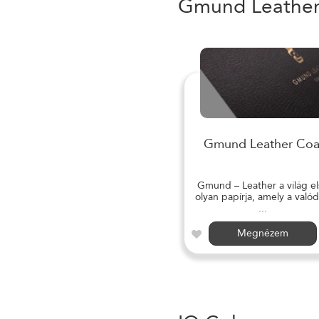
Gmund Leathe
Gmund Leather Coa
Gmund – Leather a világ el
olyan papírja, amely a valód
...
Megnézem