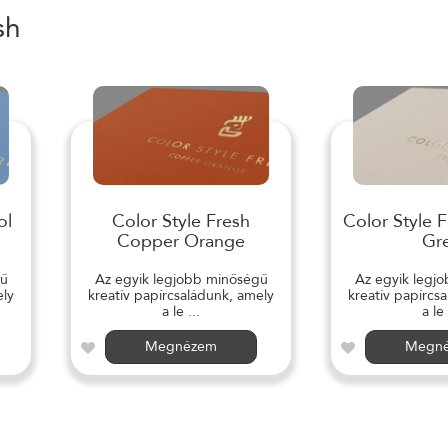
sh
ol
Color Style Fresh
Color Style 
Copper Orange
Gr
gű
Az egyik legjobb minőségű
Az egyik legj
ely
kreatív papírcsaládunk, amely
kreatív papírcs
a le ...
a le 
Megnézem
Megn