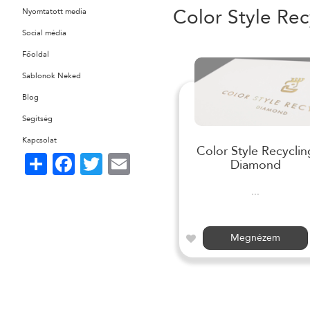
Color Style Rec
Nyomtatott media
Social média
Főoldal
Sablonok Neked
Blog
Segítség
Kapcsolat
Color Style Recyclin
Share
Facebook
Twitter
Email
Diamond
...
Megnézem