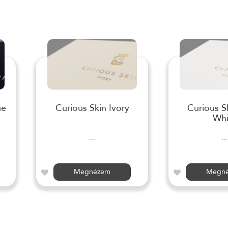
ue
Curious Skin Ivory
Curious S
Whi
...
...
Megnézem
Megn