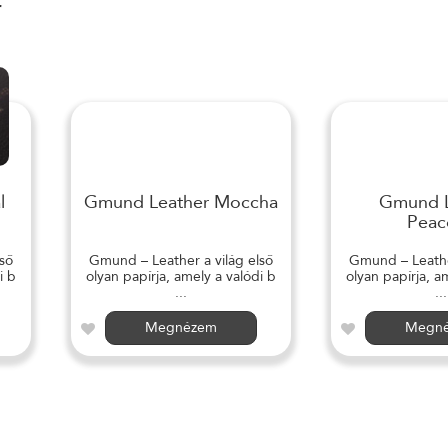
r
l
Gmund Leather Moccha
Gmund L
Peac
ső
Gmund – Leather a világ első
Gmund – Leather
i b
olyan papírja, amely a valódi b
olyan papírja, a
...
...
Megnézem
Megn