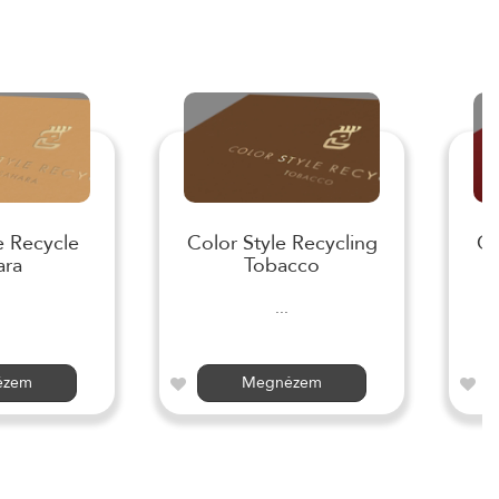
e Recycle
Color Style Recycling
Co
ara
Tobacco
...
ézem
Megnézem